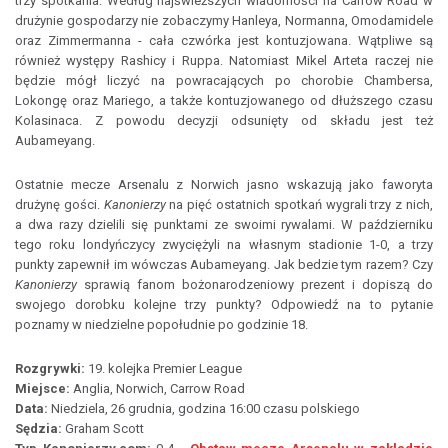
trzy spotkania. Według najświeższych wiadomości na Carrow Road w
drużynie gospodarzy nie zobaczymy Hanleya, Normanna, Omodamidele
oraz Zimmermanna - cała czwórka jest kontuzjowana. Wątpliwe są
również występy Rashicy i Ruppa. Natomiast Mikel Arteta raczej nie
będzie mógł liczyć na powracających po chorobie Chambersa,
Lokongę oraz Mariego, a także kontuzjowanego od dłuższego czasu
Kolasinaca. Z powodu decyzji odsunięty od składu jest też
Aubameyang.
Ostatnie mecze Arsenalu z Norwich jasno wskazują jako faworyta
drużynę gości.
Kanonierzy
na pięć ostatnich spotkań wygrali trzy z nich,
a dwa razy dzielili się punktami ze swoimi rywalami. W październiku
tego roku londyńczycy zwyciężyli na własnym stadionie 1-0, a trzy
punkty zapewnił im wówczas Aubameyang. Jak bedzie tym razem? Czy
Kanonierzy
sprawią fanom bożonarodzeniowy prezent i dopiszą do
swojego dorobku kolejne trzy punkty? Odpowiedź na to pytanie
poznamy w niedzielne popołudnie po godzinie 18.
Rozgrywki:
19. kolejka Premier League
Miejsce:
Anglia, Norwich, Carrow Road
Data:
Niedziela, 26 grudnia, godzina 16:00 czasu polskiego
Sędzia:
Graham Scott