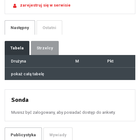
21
zarejestruj się w serwisie
22
23
24
25
26
27
28
29
Następny
Ostatni
30
31
32
33
34
35
36
37
Tabela
Strzelcy
38
39
40
41
Drużyna
M
Pkt
42
43
44
45
46
pokaż całą tabelę
47
48
49
50
51
52
53
54
55
Sonda
56
57
58
59
60
Musisz być zalogowany, aby posiadać dostęp do ankiety.
61
100
101
102
103
104
105
106
Publicystyka
Wywiady
107
108