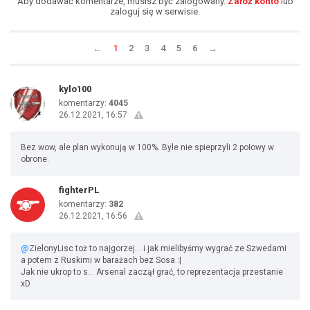
Aby dodawać komentarze, musisz być zalogowany.
Załóż konto
lub
zaloguj się w serwisie.
←
1
2
3
4
5
6
→
kylo100
komentarzy:
4045
26.12.2021, 16:57
Bez wow, ale plan wykonują w 100%. Byle nie spieprzyli 2 połowy w
obrone.
fighterPL
komentarzy:
382
26.12.2021, 16:56
@
ZielonyLisc toż to najgorzej... i jak mielibyśmy wygrać ze Szwedami
a potem z Ruskimi w barażach bez Sosa :|
Jak nie ukrop to s... Arsenal zaczął grać, to reprezentacja przestanie
xD