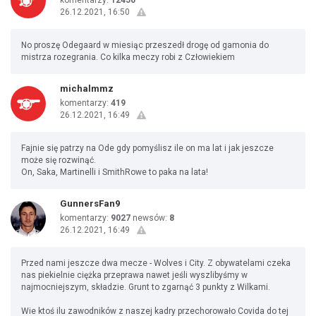
komentarzy:
12450
26.12.2021, 16:50
No proszę Odegaard w miesiąc przeszedł drogę od gamonia do
mistrza rozegrania. Co kilka meczy robi z Człowiekiem
michalmmz
komentarzy:
419
26.12.2021, 16:49
Fajnie się patrzy na Ode gdy pomyślisz ile on ma lat i jak jeszcze
może się rozwinąć.
On, Saka, Martinelli i SmithRowe to paka na lata!
GunnersFan9
komentarzy:
9027
newsów:
8
26.12.2021, 16:49
Przed nami jeszcze dwa mecze - Wolves i City. Z obywatelami czeka
nas piekielnie ciężka przeprawa nawet jeśli wyszlibyśmy w
najmocniejszym, składzie. Grunt to zgarnąć 3 punkty z Wilkami.
Wie ktoś ilu zawodników z naszej kadry przechorowało Covida do tej