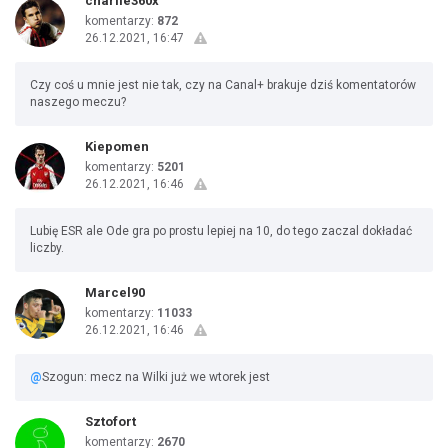
charlie360x
komentarzy:
872
26.12.2021, 16:47
Czy coś u mnie jest nie tak, czy na Canal+ brakuje dziś komentatorów
naszego meczu?
Kiepomen
komentarzy:
5201
26.12.2021, 16:46
Lubię ESR ale Ode gra po prostu lepiej na 10, do tego zaczal dokładać
liczby.
Marcel90
komentarzy:
11033
26.12.2021, 16:46
@
Szogun: mecz na Wilki już we wtorek jest
Sztofort
komentarzy:
2670