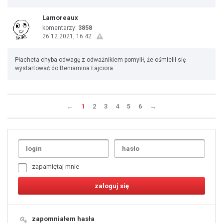
Lamoreaux
komentarzy:
3858
26.12.2021, 16:42
Płacheta chyba odwagę z odważnikiem pomylił, że ośmielił się
wystartować do Beniamina Łajciora
←
1
2
3
4
5
6
→
Uda
1
2
3
4
5
6
7
zapamiętaj mnie
8
9
10
11
12
13
14
15
16
17
18
19
zapomniałem hasła
20