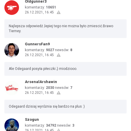
Oldgunner3
komentarzy:
10651
26.12.2021, 16:45
Najlepsza odpowiedź ;lepiej tego nie można było zmiescić.Brawo
Tierney.
GunnersFan9
komentarzy:
9027
newsów:
8
26.12.2021, 16:45
Ale Odegaard posyła piłeczki ;) miodziooo.
ArsenalArshawin
komentarzy:
2030
newsów:
7
26.12.2021, 16:45
Odegaard dzisiaj wyróżnia się bardzo na plus :)
Szogun
komentarzy:
34792
newsów:
3
26.12.2021, 16:45