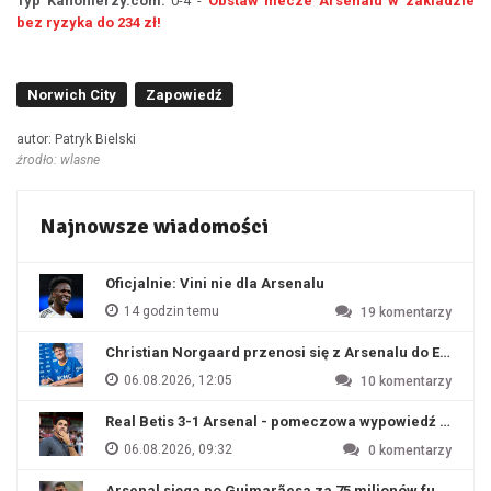
Typ Kanonierzy.com:
0-4 -
Obstaw mecze Arsenalu w zakladzie
bez ryzyka do 234 zł!
Norwich City
Zapowiedź
autor: Patryk Bielski
źrodło: wlasne
Najnowsze wiadomości
Oficjalnie: Vini nie dla Arsenalu
14 godzin temu
19
komentarzy
Christian Norgaard przenosi się z Arsenalu do Everton
06.08.2026, 12:05
10
komentarzy
Real Betis 3-1 Arsenal - pomeczowa wypowiedź Artety
06.08.2026, 09:32
0
komentarzy
Arsenal sięga po Guimarãesa za 75 milionów funtów