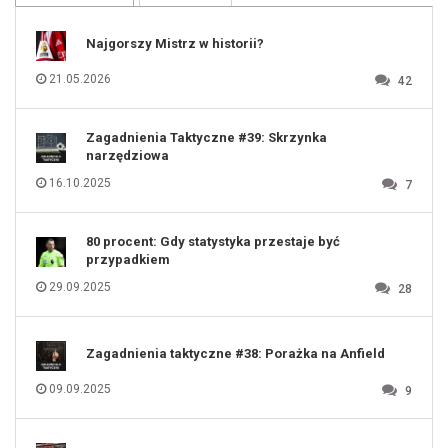
109
110
111
112
Najgorszy Mistrz w historii?
113
114
115
116
21.05.2026
42
117
118
119
120
121
122
123
Zagadnienia Taktyczne #39: Skrzynka
124
125
narzędziowa
126
127
128
16.10.2025
7
129
130
131
80 procent: Gdy statystyka przestaje być
przypadkiem
29.09.2025
28
Zagadnienia taktyczne #38: Porażka na Anfield
09.09.2025
9