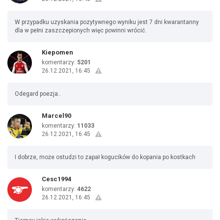
W przypadku uzyskania pozytywnego wyniku jest 7 dni kwarantanny
dla w pełni zaszczepionych więc powinni wrócić.
Kiepomen
komentarzy:
5201
26.12.2021, 16:45
Odegard poezja..
Marcel90
komentarzy:
11033
26.12.2021, 16:45
I dobrze, może ostudzi to zapał kogucików do kopania po kostkach
Cesc1994
komentarzy:
4622
26.12.2021, 16:45