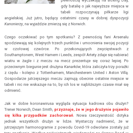
pewnością wyczekują na Boxing Day,
gdy batalię o jak najwyższe miejsca w
tabeli rozpoczynają piłkarze ligi
angielskiej. Już jutro, będący ostatnimi czasy w dobrej dyspozycji
Kanonierzy
, na wyjeździe zmierzą się z Norwich.
Czego oczekiwać po tym spotkaniu? Z pewnością fani Arsenalu
spodziewają się kolejnych trzech punktów i umocnienia swojej pozycji
w czołowej czwórce. Po przekonujących zwycięstwach z
Southamptonem, West Hamem i Leeds, zespół Artety zdaje się nabierać
wiatru w żagle i z meczu na mecz prezentuje się coraz lepiej. Po
przeciwnym biegunie jest drużyna
Kanarków
, która zaliczyła trzy porażki
z rzędu - kolejno z Tottenhamem, Manchesterem United i Aston Villą.
Gospodarze jutrzejszego meczu zajmują obecnie ostatnie miejsce w
tabeli i nic nie wskazuje na to, by ich los w najbliższym czasie miał się
odmienić.
Jak w dobie koronawirusa wygląda sytuacja kadrowa obu drużyn?
Trener Norwich, Dean Smith,
przyznaje, że w jego drużynie pojawiło
się kilka przypadków zachorowań
. Nowa rzeczywistość dotyka
jednak wszystkich drużyn w lidze. Wystarczy nadmienić, że w
jutrzejszym harmonogramie z powodu Covid-19 odwołane zostały już