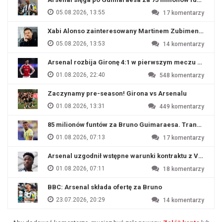
05.08.2026, 13:55
17
komentarzy
Xabi Alonso zainteresowany Martinem Zubimendim
05.08.2026, 13:53
14
komentarzy
Arsenal rozbija Gironę 4:1 w pierwszym meczu przyg
01.08.2026, 22:40
548
komentarzy
Zaczynamy pre-season! Girona vs Arsenalu
01.08.2026, 13:31
449
komentarzy
85 milionów funtów za Bruno Guimaraesa. Transfer na o
01.08.2026, 07:13
17
komentarzy
Arsenal uzgodnił wstępne warunki kontraktu z Viniciu
01.08.2026, 07:11
18
komentarzy
BBC: Arsenal składa ofertę za Bruno
23.07.2026, 20:29
14
komentarzy