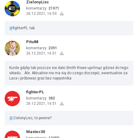
ZielonyLisc
komentarzy:
21971
26.12.2021, 16:53
@
fighterPL: tak
Pitu88
komentarzy:
2391
26.12.2021, 16:51
Kurde gdyby tak jeszcze sie dało Smith Rowe upchnąć gdzieś do tego
składu... Ale. Aktualnie nie ma się do czego doczepić, ewentualnie za
Lace i próbować grać bez napastnika
fighterPL
komentarzy:
382
26.12.2021, 16:51
@
ZielonyLisc, to pewne?
Mastec30