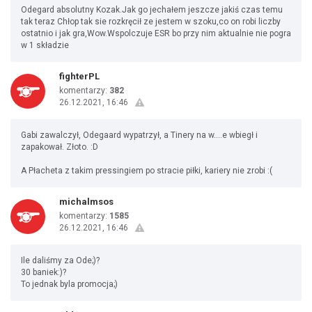
Odegard absolutny Kozak.Jak go jechałem jeszcze jakiś czas temu
tak teraz Chłop tak sie rozkręcił ze jestem w szoku,co on robi liczby
ostatnio i jak gra,Wow.Wspolczuje ESR bo przy nim aktualnie nie pogra
w 1 składzie
fighterPL
komentarzy:
382
26.12.2021, 16:46
Gabi zawalczył, Odegaard wypatrzył, a Tinery na w....e wbiegł i
zapakował. Złoto. :D
A Płacheta z takim pressingiem po stracie piłki, kariery nie zrobi :(
michalmsos
komentarzy:
1585
26.12.2021, 16:46
Ile daliśmy za Ode;)?
30 baniek:)?
To jednak byla promocja;)