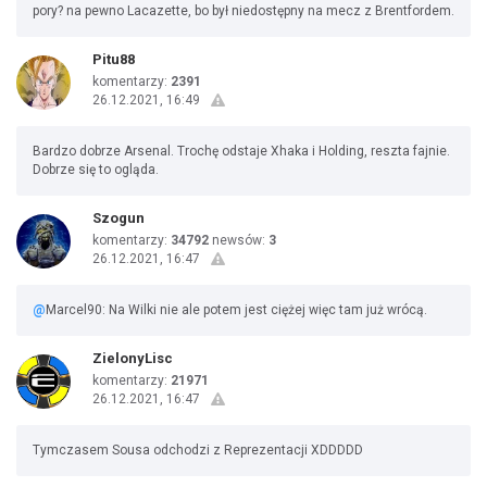
pory? na pewno Lacazette, bo był niedostępny na mecz z Brentfordem.
Pitu88
komentarzy:
2391
26.12.2021, 16:49
Bardzo dobrze Arsenal. Trochę odstaje Xhaka i Holding, reszta fajnie.
Dobrze się to ogląda.
Szogun
komentarzy:
34792
newsów:
3
26.12.2021, 16:47
@
Marcel90: Na Wilki nie ale potem jest ciężej więc tam już wrócą.
ZielonyLisc
komentarzy:
21971
26.12.2021, 16:47
Tymczasem Sousa odchodzi z Reprezentacji XDDDDD