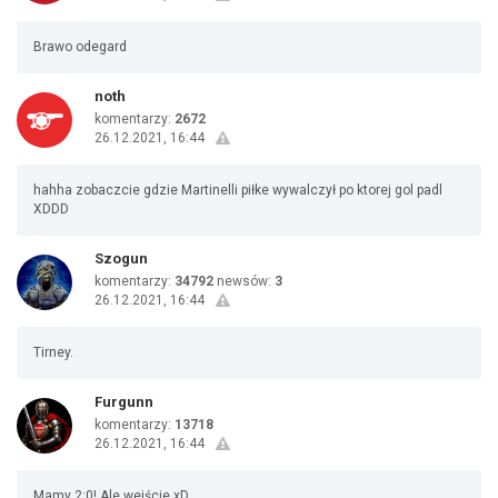
Brawo odegard
noth
komentarzy:
2672
26.12.2021, 16:44
hahha zobaczcie gdzie Martinelli piłke wywalczył po ktorej gol padl
XDDD
Szogun
komentarzy:
34792
newsów:
3
26.12.2021, 16:44
Tirney.
Furgunn
komentarzy:
13718
26.12.2021, 16:44
Mamy 2:0! Ale wejście xD