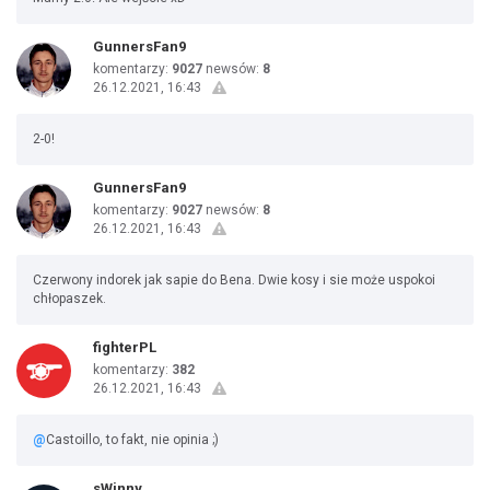
GunnersFan9
komentarzy:
9027
newsów:
8
26.12.2021, 16:43
2-0!
GunnersFan9
komentarzy:
9027
newsów:
8
26.12.2021, 16:43
Czerwony indorek jak sapie do Bena. Dwie kosy i sie może uspokoi
chłopaszek.
fighterPL
komentarzy:
382
26.12.2021, 16:43
@
Castoillo, to fakt, nie opinia ;)
sWinny