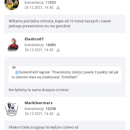
komentarzy:
11033
26.12.2021, 16:42
Williams pod ładna ochrona, kopie od 10 minut naszych i nawet
jednego przewinienia mu nie gwizdnal
Elastico07
komentarzy:
16083
26.12.2021, 16:42
@
GunnersFan9 napisał: "Powinniśmy zdobyć pewne 3 punkty tak jak
to obecnie stara się zrealizować Tottenham"
Nie byliśmy ta sama drużyna co teraz
MarkOvermars
komentarzy:
10238
26.12.2021, 16:42
Xkake trzeba ściągnąć bo będzie czerwo xd