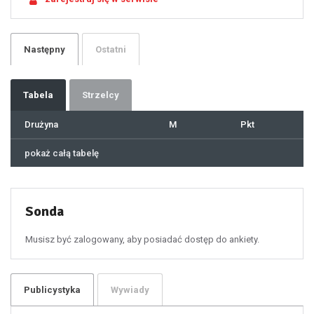
23
24
25
26
27
28
29
Następny
Ostatni
30
31
32
33
34
35
36
37
Tabela
Strzelcy
38
39
40
41
Drużyna
M
Pkt
42
43
44
45
46
pokaż całą tabelę
47
48
49
50
51
52
53
54
55
Sonda
56
57
58
59
60
Musisz być zalogowany, aby posiadać dostęp do ankiety.
61
100
101
102
103
104
105
106
Publicystyka
Wywiady
107
108
109
110