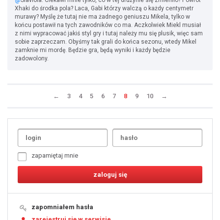
@
Slaviola: Ciekawi mnie tylko, co w tej drużynie się zmieniło? Powrót
Xhaki do środka pola? Laca, Gabi którzy walczą o każdy centymetr
murawy? Myślę że tutaj nie ma żadnego geniuszu Mikela, tylko w
końcu postawił na tych zawodników co ma. Aczkolwiek Miekl musiał
z nimi wypracować jakiś styl gry i tutaj należy mu się plusik, więc sam
sobie zaprzeczam. Obyśmy tak grali do końca sezonu, wtedy Mikel
zamknie mi mordę. Będzie gra, będą wyniki i każdy będzie
zadowolony.
←
3
4
5
6
7
8
9
10
→
Uda
1
2
3
4
5
6
7
zapamiętaj mnie
8
9
10
11
12
13
14
15
16
17
18
19
zapomniałem hasła
20
21
zarejestruj się w serwisie
22