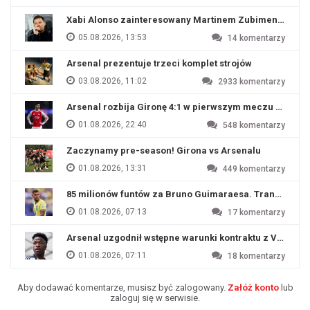
Xabi Alonso zainteresowany Martinem Zubimendim
05.08.2026, 13:53
14
komentarzy
Arsenal prezentuje trzeci komplet strojów
03.08.2026, 11:02
2933
komentarzy
Arsenal rozbija Gironę 4:1 w pierwszym meczu przyg
01.08.2026, 22:40
548
komentarzy
Zaczynamy pre-season! Girona vs Arsenalu
01.08.2026, 13:31
449
komentarzy
85 milionów funtów za Bruno Guimaraesa. Transfer na o
01.08.2026, 07:13
17
komentarzy
Arsenal uzgodnił wstępne warunki kontraktu z Viniciu
01.08.2026, 07:11
18
komentarzy
Aby dodawać komentarze, musisz być zalogowany.
Załóż konto
lub
zaloguj się w serwisie.