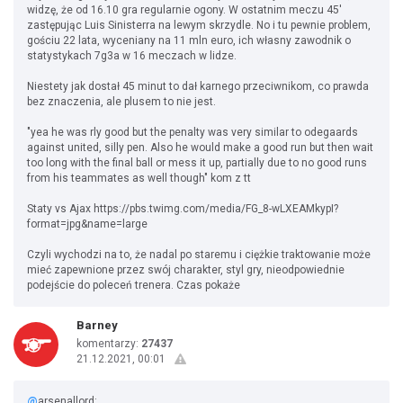
widzę, że od 16.10 gra regularnie ogony. W ostatnim meczu 45'
zastępując Luis Sinisterra na lewym skrzydle. No i tu pewnie problem,
gościu 22 lata, wyceniany na 11 mln euro, ich własny zawodnik o
statystykach 7g3a w 16 meczach w lidze.
Niestety jak dostał 45 minut to dał karnego przeciwnikom, co prawda
bez znaczenia, ale plusem to nie jest.
"yea he was rly good but the penalty was very similar to odegaards
against united, silly pen. Also he would make a good run but then wait
too long with the final ball or mess it up, partially due to no good runs
from his teammates as well though" kom z tt
Staty vs Ajax https://pbs.twimg.com/media/FG_8-wLXEAMkypI?
format=jpg&name=large
Czyli wychodzi na to, że nadal po staremu i ciężkie traktowanie może
mieć zapewnione przez swój charakter, styl gry, nieodpowiednie
podejście do poleceń trenera. Czas pokaże
Barney
komentarzy:
27437
21.12.2021, 00:01
@
arsenallord: