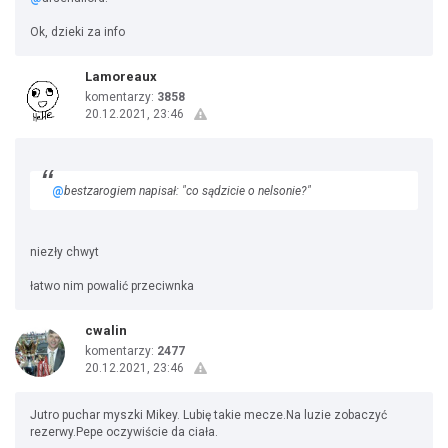
Ok, dzieki za info
Lamoreaux
komentarzy:
3858
20.12.2021, 23:46
@
bestzarogiem napisał: "co sądzicie o nelsonie?"
niezły chwyt
łatwo nim powalić przeciwnka
cwalin
komentarzy:
2477
20.12.2021, 23:46
Jutro puchar myszki Mikey. Lubię takie mecze.Na luzie zobaczyć
rezerwy.Pepe oczywiście da ciała.