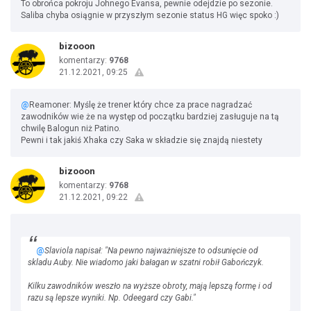
To obrońca pokroju Johnego Evansa, pewnie odejdzie po sezonie.
Saliba chyba osiągnie w przyszłym sezonie status HG więc spoko :)
bizooon
komentarzy:
9768
21.12.2021, 09:25
@
Reamoner: Myślę że trener który chce za prace nagradzać
zawodników wie że na występ od początku bardziej zasługuje na tą
chwilę Balogun niż Patino.
Pewni i tak jakiś Xhaka czy Saka w składzie się znajdą niestety
bizooon
komentarzy:
9768
21.12.2021, 09:22
@
Slaviola napisał: "Na pewno najważniejsze to odsunięcie od
skladu Auby. Nie wiadomo jaki bałagan w szatni robił Gabończyk.
Kilku zawodników weszło na wyższe obroty, mają lepszą formę i od
razu są lepsze wyniki. Np. Odeegard czy Gabi."