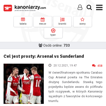
tabela
mecze
bramki
oceny
typer
Osób online:
733
Cel jest prosty: Arsenal vs Sunderland
20.12.2021, 19:47
458
W ćwierćfinałowym spotkaniu Carabao
Cup Arsenal powita na The Emirates
drużynę Sunderlandu. Stawką tego
pojedynku będzie awans do półfinału
tych rozgrywek, w których
Kanonierzy
są jednym z faworytów do końcowego
triumfu.