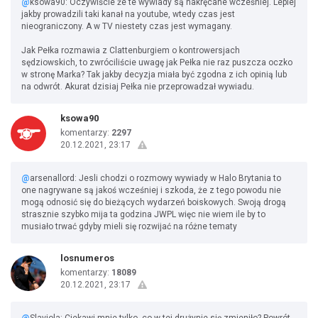
@
ksowa90: Oczywiście że te wywiady są nakręcane wcześniej. Lepiej
jakby prowadzili taki kanał na youtube, wtedy czas jest
nieograniczony. A w TV niestety czas jest wymagany.
Jak Pełka rozmawia z Clattenburgiem o kontrowersjach
sędziowskich, to zwróciliście uwagę jak Pełka nie raz puszcza oczko
w stronę Marka? Tak jakby decyzja miała być zgodna z ich opinią lub
na odwrót. Akurat dzisiaj Pełka nie przeprowadzał wywiadu.
ksowa90
komentarzy:
2297
20.12.2021, 23:17
@
arsenallord: Jesli chodzi o rozmowy wywiady w Halo Brytania to
one nagrywane są jakoś wcześniej i szkoda, że z tego powodu nie
mogą odnosić się do bieżących wydarzeń boiskowych. Swoją drogą
strasznie szybko mija ta godzina JWPL więc nie wiem ile by to
musiało trwać gdyby mieli się rozwijać na różne tematy
losnumeros
komentarzy:
18089
20.12.2021, 23:17