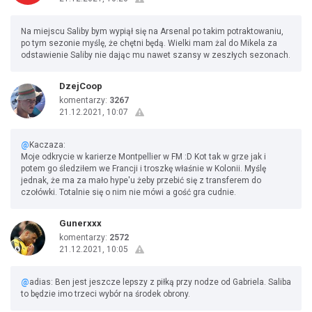
Na miejscu Saliby bym wypiął się na Arsenal po takim potraktowaniu,
po tym sezonie myślę, że chętni będą. Wielki mam żal do Mikela za
odstawienie Saliby nie dając mu nawet szansy w zeszłych sezonach.
DzejCoop
komentarzy:
3267
21.12.2021, 10:07
@
Kaczaza:
Moje odkrycie w karierze Montpellier w FM :D Kot tak w grze jak i
potem go śledziłem we Francji i troszkę właśnie w Kolonii. Myślę
jednak, że ma za mało hype'u żeby przebić się z transferem do
czołówki. Totalnie się o nim nie mówi a gość gra cudnie.
Gunerxxx
komentarzy:
2572
21.12.2021, 10:05
@
adias: Ben jest jeszcze lepszy z piłką przy nodze od Gabriela. Saliba
to będzie imo trzeci wybór na środek obrony.