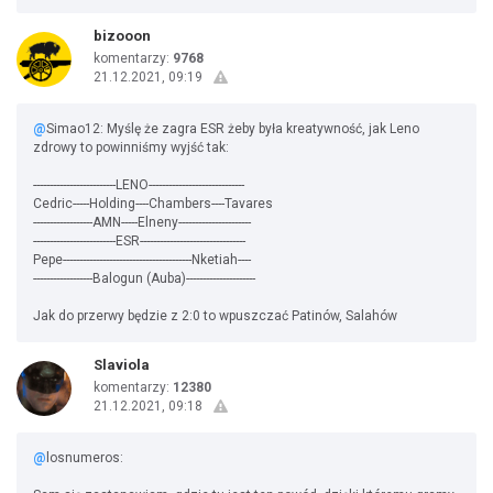
bizooon
komentarzy:
9768
21.12.2021, 09:19
@
Simao12: Myślę że zagra ESR żeby była kreatywność, jak Leno
zdrowy to powinniśmy wyjść tak:
-------------------------LENO-----------------------------
Cedric-----Holding----Chambers----Tavares
------------------AMN-----Elneny----------------------
-------------------------ESR--------------------------------
Pepe---------------------------------------Nketiah----
------------------Balogun (Auba)---------------------
Jak do przerwy będzie z 2:0 to wpuszczać Patinów, Salahów
Slaviola
komentarzy:
12380
21.12.2021, 09:18
@
losnumeros: