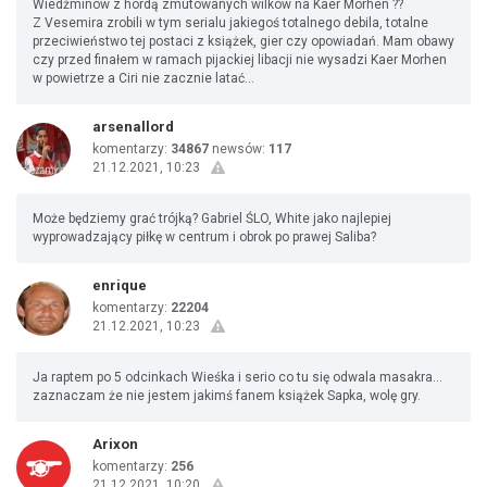
Wiedźminów z hordą zmutowanych wilków na Kaer Morhen ??
Z Vesemira zrobili w tym serialu jakiegoś totalnego debila, totalne
przeciwieństwo tej postaci z książek, gier czy opowiadań. Mam obawy
czy przed finałem w ramach pijackiej libacji nie wysadzi Kaer Morhen
w powietrze a Ciri nie zacznie latać...
arsenallord
komentarzy:
34867
newsów:
117
21.12.2021, 10:23
Może będziemy grać trójką? Gabriel ŚLO, White jako najlepiej
wyprowadzający piłkę w centrum i obrok po prawej Saliba?
enrique
komentarzy:
22204
21.12.2021, 10:23
Ja raptem po 5 odcinkach Wieśka i serio co tu się odwala masakra...
zaznaczam że nie jestem jakimś fanem książek Sapka, wolę gry.
Arixon
komentarzy:
256
21.12.2021, 10:20