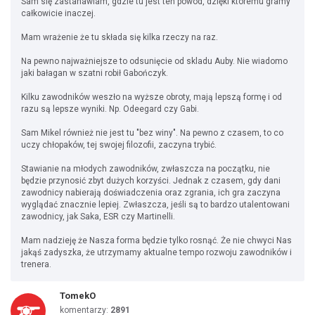
Sam się zastanawiam, gdzie tu jest ten powód, dzięki któremu gramy
całkowicie inaczej.
Mam wrażenie że tu składa się kilka rzeczy na raz.
Na pewno najważniejsze to odsunięcie od skladu Auby. Nie wiadomo
jaki bałagan w szatni robił Gabończyk.
Kilku zawodników weszło na wyższe obroty, mają lepszą formę i od
razu są lepsze wyniki. Np. Odeegard czy Gabi.
Sam Mikel również nie jest tu "bez winy". Na pewno z czasem, to co
uczy chłopaków, tej swojej filozofii, zaczyna trybić.
Stawianie na młodych zawodników, zwłaszcza na początku, nie
będzie przynosić zbyt dużych korzyści. Jednak z czasem, gdy dani
zawodnicy nabierają doświadczenia oraz zgrania, ich gra zaczyna
wyglądać znacznie lepiej. Zwłaszcza, jeśli są to bardzo utalentowani
zawodnicy, jak Saka, ESR czy Martinelli.
Mam nadzieję że Nasza forma będzie tylko rosnąć. Że nie chwyci Nas
jakąś zadyszka, że utrzymamy aktualne tempo rozwoju zawodników i
trenera.
TomekO
komentarzy:
2891