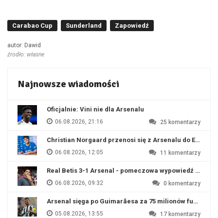
Carabao Cup
Sunderland
Zapowiedź
autor: Dawid
źrodło: własne
Najnowsze wiadomości
Oficjalnie: Vini nie dla Arsenalu
06.08.2026, 21:16
25
komentarzy
Christian Norgaard przenosi się z Arsenalu do Everton
06.08.2026, 12:05
11
komentarzy
Real Betis 3-1 Arsenal - pomeczowa wypowiedź Artety
06.08.2026, 09:32
0
komentarzy
Arsenal sięga po Guimarãesa za 75 milionów funtów
05.08.2026, 13:55
17
komentarzy