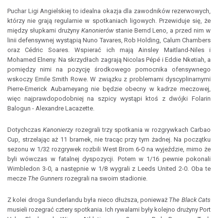
Puchar Ligi Angielskiej to idealna okazja dla zawodników rezerwowych,
którzy nie grają regularnie w spotkaniach ligowych. Przewiduje się, że
między słupkami drużyny
Kanonierów
stanie Bernd Leno, a przed nim w
linii defensywnej wystąpią Nuno Tavares, Rob Holding, Calum Chambers
oraz Cédric Soares. Wspierać ich mają Ainsley Maitland-Niles i
Mohamed Elneny. Na skrzydłach zagrają Nicolas Pépé i Eddie Nketiah, a
pomiędzy nimi na pozycję środkowego pomocnika ofensywnego
wskoczy Emile Smith Rowe. W związku z problemami dyscyplinarnymi
Pierre-Emerick Aubameyang nie będzie obecny w kadrze meczowej,
więc najprawdopodobniej na szpicy wystąpi ktoś z dwójki Folarin
Balogun - Alexandre Lacazette.
Dotychczas
Kanonierzy
rozegrali trzy spotkania w rozgrywkach Carbao
Cup, strzelając aż 11 bramek, nie tracąc przy tym żadnej. Na początku
sezonu w 1/32 rozgrywek rozbili West Brom 6-0 na wyjeździe, mimo że
byli wówczas w fatalnej dyspozycji. Potem w 1/16 pewnie pokonali
Wimbledon 3-0, a następnie w 1/8 wygrali z Leeds United 2-0. Oba te
mecze
The Gunners
rozegrali na swoim stadionie.
Z kolei droga Sunderlandu była nieco dłuższa, ponieważ
The Black Cats
musieli rozegrać cztery spotkania. Ich rywalami były kolejno drużyny Port