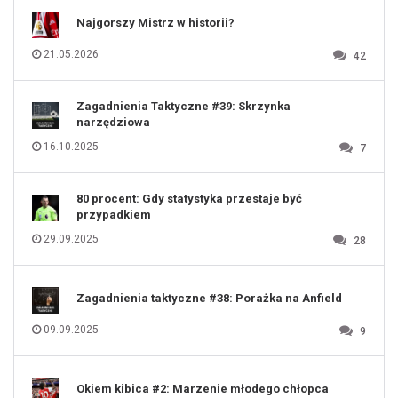
111
112
Najgorszy Mistrz w historii?
113
114
115
116
21.05.2026
42
117
118
119
120
121
122
123
Zagadnienia Taktyczne #39: Skrzynka
124
125
narzędziowa
126
127
128
16.10.2025
7
129
130
131
80 procent: Gdy statystyka przestaje być
przypadkiem
29.09.2025
28
Zagadnienia taktyczne #38: Porażka na Anfield
09.09.2025
9
Okiem kibica #2: Marzenie młodego chłopca