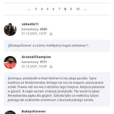
←
3
4
5
6
7
8
9
10
→
sebastix11
komentarzy:
6565
21.12.2021, 10:37
@
Bukayoforever: a czemu mielibyśmy kogoś odstawiać ?...
ArsenalChampion
komentarzy:
9771
21.12.2021, 10:35
@
enrique: prostytutki w Kear Mohren to też jakąś parodia. Tajne
siedliszcze Wiedzminskie, którego nie ma na mapach, pozacierane
szlaki. Prawie nikt nie wie o istnieniu tego miejsca. Miejsce położone
w górach. A nagle się tam znalazły prostytutki. Ten serial to jakaś
Amerykańska papka dla głupich. Szkoda tylko że niektórzy ludzie
poznają tak znakomite uniwersum z beznadxzejnego serialu.
Bukayoforever