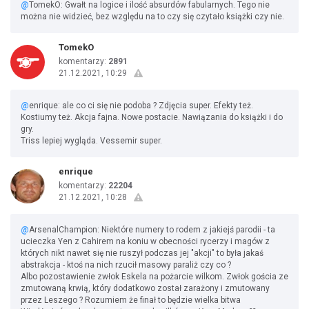
@
TomekO: Gwałt na logice i ilość absurdów fabularnych. Tego nie
można nie widzieć, bez względu na to czy się czytało książki czy nie.
TomekO
komentarzy:
2891
21.12.2021, 10:29
@
enrique: ale co ci się nie podoba ? Zdjęcia super. Efekty też.
Kostiumy też. Akcja fajna. Nowe postacie. Nawiązania do książki i do
gry.
Triss lepiej wygląda. Vessemir super.
enrique
komentarzy:
22204
21.12.2021, 10:28
@
ArsenalChampion: Niektóre numery to rodem z jakiejś parodii - ta
ucieczka Yen z Cahirem na koniu w obecności rycerzy i magów z
których nikt nawet się nie ruszył podczas jej "akcji" to była jakaś
abstrakcja - ktoś na nich rzucił masowy paraliż czy co ?
Albo pozostawienie zwłok Eskela na pożarcie wilkom. Zwłok gościa ze
zmutowaną krwią, który dodatkowo został zarażony i zmutowany
przez Leszego ? Rozumiem że finał to będzie wielka bitwa