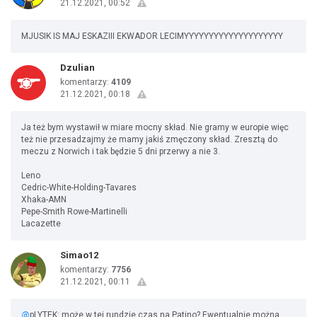
21.12.2021, 00:52
MJUSIK IS MAJ ESKAZIII EKWADOR LECIMYYYYYYYYYYYYYYYYYYYY
Dzulian
komentarzy:
4109
21.12.2021, 00:18
Ja też bym wystawił w miare mocny skład. Nie gramy w europie więc
też nie przesadzajmy że mamy jakiś zmęczony skład. Zresztą do
meczu z Norwich i tak będzie 5 dni przerwy a nie 3.
Leno
Cedric-White-Holding-Tavares
Xhaka-AMN
Pepe-Smith Rowe-Martinelli
Lacazette
Simao12
komentarzy:
7756
21.12.2021, 00:11
@
pLYTEK: może w tej rundzie czas na Patino? Ewentualnie można