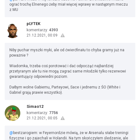
ograć trochę Elnenego żeby miał więcej wprawy w następnym meczu
z MU
pLYTEK
komentarzy:
4393
21.12.2021, 00:09
Niby puchar myszki myki, ale od ćwierćfinału to chyba gramy już na
poważnie ?
Wiadomka, trzeba coś porotować i dać odpocząć najbardziej
przetyranym ale tu nie mogą zagrać same młodziki tylko rezerwowi
gwarantujący odpowiedni poziom.
Dałbym wolne Gabiemu, Parteyowi, Sace i jednemu z ŚO (White i
Gabriel grają prawie wszystko).
Simao12
komentarzy:
7756
21.12.2021, 00:05
@
bestzarogiem: w Feyernordzie mówią, że w Arsenalu słabe treningi
fizyczne i go zajechali w Holandii. Na tym skończyłem śledzenie, ale