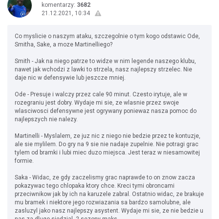
komentarzy:
3682
21.12.2021, 10:34
Co myslicie o naszym ataku, szczegolnie o tym kogo odstawic Ode,
Smitha, Sake, a moze Martinelliego?
Smith - Jak na niego patrze to widze w nim legende naszego klubu,
nawet jak wchodzi z lawki to strzela, nasz najlepszy strzelec. Nie
daje nic w defensywie lub jeszcze mniej.
Ode - Presuje i walczy przez cale 90 minut. Czesto irytuje, ale w
rozegraniu jest dobry. Wydaje mi sie, ze wlasnie przez swoje
wlasciwosci defensywne jest ogrywany poniewaz nasza pomoc do
najlepszych nie nalezy.
Martinelli - Myslalem, ze juz nic z niego nie bedzie przez te kontuzje,
ale sie mylilem. Do gry na 9 sie nie nadaje zupelnie. Nie potragi grac
tylem od bramki i lubi miec duzo miejsca. Jest teraz w niesamowitej
formie.
Saka - Widac, ze gdy zaczelismy grac naprawde to on znow zacza
pokazywac tego chlopaka ktory chce. Kreci tymi obroncami
przeciwnikow jak by ich na karuzele zabral. Ostatnio widac, ze brakuje
mu bramek i niektore jego rozwiazania sa bardzo samolubne, ale
zasluzyl jako nasz najlepszy asystent. Wydaje mi sie, ze nie bedzie u