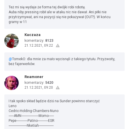
Też mi się wydaje że forma tej dwójki robi robotę.
Auba niby pressing robił ale w ataku nic nie dawał. Ani piłki nie
przytrzymywał, ani na pozycji się nie pokazywał (OUT!). W końcu
gramy w 11
Kaczaza
komentarzy:
8123
21.12.2021, 09:22
@
TomekO: dla mnie za mało wycisnęli z takiego tytułu. Przyzwoity,
bez fajerwerków.
Reamoner
komentarzy:
5420
21.12.2021, 09:20
I tak spoko skład będzie dziś na Sunder powinno starczyć
Leno
Cedric-Holding-Chambers-Nuno
------AMN--------------------Momo------
Pepe-------------Patino------------ESR
---------------------Nketiah-----------------