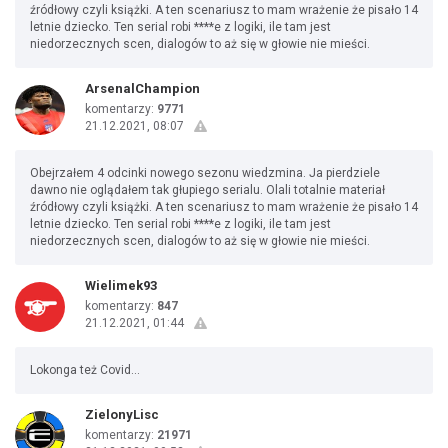
źródłowy czyli książki. A ten scenariusz to mam wrażenie że pisało 14
letnie dziecko. Ten serial robi ****e z logiki, ile tam jest
niedorzecznych scen, dialogów to aż się w głowie nie mieści.
ArsenalChampion
komentarzy:
9771
21.12.2021, 08:07
Obejrzałem 4 odcinki nowego sezonu wiedzmina. Ja pierdziele
dawno nie oglądałem tak głupiego serialu. Olali totalnie materiał
źródłowy czyli książki. A ten scenariusz to mam wrażenie że pisało 14
letnie dziecko. Ten serial robi ****e z logiki, ile tam jest
niedorzecznych scen, dialogów to aż się w głowie nie mieści.
Wielimek93
komentarzy:
847
21.12.2021, 01:44
Lokonga też Covid...
ZielonyLisc
komentarzy:
21971