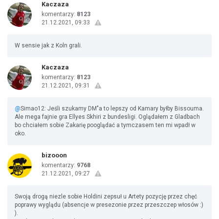
Kaczaza
komentarzy:
8123
21.12.2021, 09:33
W sensie jak z Koln grali.
Kaczaza
komentarzy:
8123
21.12.2021, 09:31
@
Simao12: Jeśli szukamy DM"a to lepszy od Kamary byłby Bissouma.
Ale mega fajnie gra Ellyes Skhiri z bundesligi. Oglądałem z Gladbach
bo chciałem sobie Zakarię pooglądać a tymczasem ten mi wpadł w
oko.
bizooon
komentarzy:
9768
21.12.2021, 09:27
Swoją drogą niezle sobie Holdini zepsuł u Artety pozycję przez chęć
poprawy wyglądu (absencje w presezonie przez przeszczep włosów :)
).