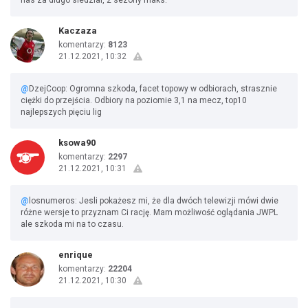
nas za dlugo siedzial, 2 sezony maks.
Kaczaza
komentarzy:
8123
21.12.2021, 10:32
@
DzejCoop: Ogromna szkoda, facet topowy w odbiorach, strasznie
ciężki do przejścia. Odbiory na poziomie 3,1 na mecz, top10
najlepszych pięciu lig
ksowa90
komentarzy:
2297
21.12.2021, 10:31
@
losnumeros: Jesli pokażesz mi, że dla dwóch telewizji mówi dwie
różne wersje to przyznam Ci rację. Mam możliwość oglądania JWPL
ale szkoda mi na to czasu.
enrique
komentarzy:
22204
21.12.2021, 10:30