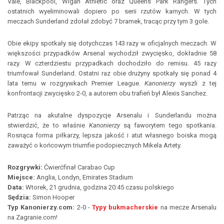
Vale, Blackpool, Wigan Athletic oraz Queens Park Rangers. Tych
ostatnich wyeliminowali dopiero po serii rzutów karnych. W tych
meczach Sunderland zdołał zdobyć 7 bramek, tracąc przy tym 3 gole.
Obie ekipy spotkały się dotychczas 143 razy w oficjalnych meczach. W
większości przypadków Arsenal wychodził zwycięsko, dokładnie 58
razy. W czterdziestu przypadkach dochodziło do remisu. 45 razy
triumfował Sunderland. Ostatni raz obie drużyny spotkały się ponad 4
lata temu w rozgrywkach Premier League.
Kanonierzy
wyszli z tej
konfrontacji zwycięsko 2-0, a autorem obu trafień był Alexis Sanchez.
Patrząc na akutalne dyspozycje Arsenalu i Sunderlandu można
stwierdzić, że to właśnie
Kanonierzy
są faworytem tego spotkania.
Rosnąca forma piłkarzy, lepsza jakość i atut własnego boiska mogą
zaważyć o końcowym triumfie podopiecznych Mikela Artety.
Rozgrywki:
Ćwierćfinał Carabao Cup
Miejsce:
Anglia, Londyn, Emirates Stadium
Data:
Wtorek, 21 grudnia, godzina 20:45 czasu polskiego
Sędzia:
Simon Hooper
Typ Kanonierzy.com:
2-0 -
Typy bukmacherskie
na mecze Arsenalu
na Zagranie.com!