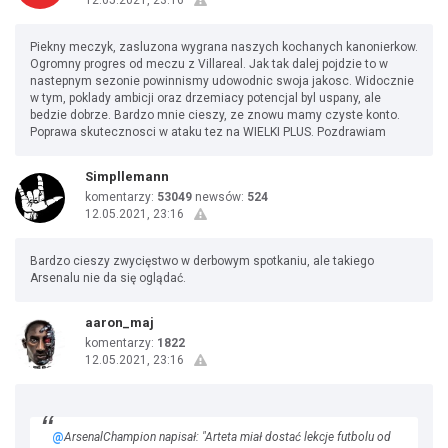
12.05.2021, 23:16
Piekny meczyk, zasluzona wygrana naszych kochanych kanonierkow.
Ogromny progres od meczu z Villareal. Jak tak dalej pojdzie to w
nastepnym sezonie powinnismy udowodnic swoja jakosc. Widocznie
w tym, poklady ambicji oraz drzemiacy potencjal byl uspany, ale
bedzie dobrze. Bardzo mnie cieszy, ze znowu mamy czyste konto.
Poprawa skutecznosci w ataku tez na WIELKI PLUS. Pozdrawiam
Simpllemann
komentarzy:
53049
newsów:
524
12.05.2021, 23:16
Bardzo cieszy zwycięstwo w derbowym spotkaniu, ale takiego
Arsenalu nie da się oglądać.
aaron_maj
komentarzy:
1822
12.05.2021, 23:16
@
ArsenalChampion napisał: "Arteta miał dostać lekcje futbolu od