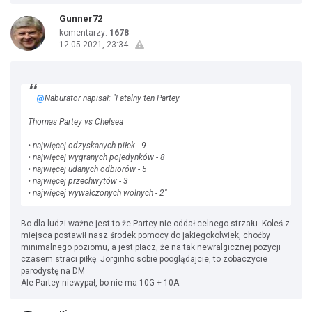
Gunner72
komentarzy:
1678
12.05.2021, 23:34
@
Naburator napisał: "Fatalny ten Partey
Thomas Partey vs Chelsea
• najwięcej odzyskanych piłek - 9
• najwięcej wygranych pojedynków - 8
• najwięcej udanych odbiorów - 5
• najwięcej przechwytów - 3
• najwięcej wywalczonych wolnych - 2"
Bo dla ludzi ważne jest to że Partey nie oddał celnego strzału. Koleś z
miejsca postawił nasz środek pomocy do jakiegokolwiek, choćby
minimalnego poziomu, a jest płacz, że na tak newralgicznej pozycji
czasem straci piłkę. Jorginho sobie pooglądajcie, to zobaczycie
parodystę na DM
Ale Partey niewypał, bo nie ma 10G + 10A