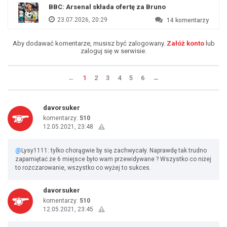
BBC: Arsenal składa ofertę za Bruno
23.07.2026, 20:29
14
komentarzy
Aby dodawać komentarze, musisz być zalogowany.
Załóż konto
lub
zaloguj się w serwisie.
←
1
2
3
4
5
6
→
davorsuker
komentarzy:
510
12.05.2021, 23:48
@
Lysy1111: tylko chorągwie by się zachwycały. Naprawdę tak trudno
zapamiętać że 6 miejsce było wam przewidywane ? Wszystko co niżej
to rozczarowanie, wszystko co wyżej to sukces.
davorsuker
komentarzy:
510
12.05.2021, 23:45