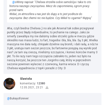
@
sWinny napisał: "Chelsea strzeliła sobie samobója i taka to oto
historia naszego zwycięstwa. Mecz do zapomnienia, ogrom pracy
przed nami.
Widać, że atmosfera u nas jest do dupy a to jest podłoże do
zwycięstw. Bez chemii nic nie będzie. Czy Mikel to ogarnie? Wątpię"
Aha, czyli biedna Chelsea ;) no ale jak Arsenal tak sobie przegrywał
punkty przez błędy indywidualne, to jechanie na całego. Jako że
smerfy zawaliłya my nie daliśmy sobie strzelić gola w meczu gdzie
skreśliło nas masa ludzi, to fart, tragedia i bla, bla, bla. Są 3 pkt, Wielka
maszyna nie dała rady, chłopaki dzielnie się bronili, i dali radę, a nóż te
3 pkt, uratuja nam sezon jeszcze, bo fartownie posypią się wyniki pod
nas? Ja tam się cieszę, mieliśmy szczęście, i koniec końców mamy 3
pkt. To ile razy nam tego szczęścia zabrakło to, jeden raz było na
naszą korzyść, ba jeszcze ten Jorginho cały, który w poprzednim
sezonie powinien wylecieć z czerwoną, karma wraca :D i życzę
Chelsea wypadniecia z top4 i porażki z City :D
Slaviola
komentarzy:
12380
12.05.2021, 23:21
@
Bukayoforever: