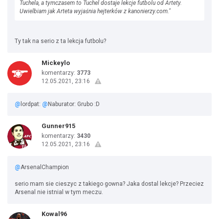
Tuchela, a tymczasem to Tuchel dostaje lekcje futbolu od Artety.
Uwielbiam jak Arteta wyjaśnia hejterków z kanonierzy.com."
Ty tak na serio z ta lekcja futbolu?
Mickeylo
komentarzy:
3773
12.05.2021, 23:16
@
lordpat:
@
Naburator: Grubo :D
Gunner915
komentarzy:
3430
12.05.2021, 23:16
@
ArsenalChampion
serio mam sie cieszyc z takiego gowna? Jaka dostal lekcje? Przeciez
Arsenal nie istnial w tym meczu.
Kowal96