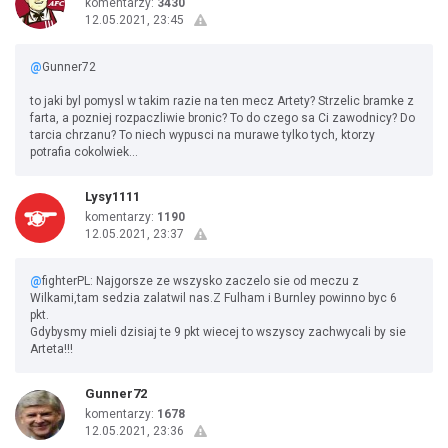
komentarzy:
3430
12.05.2021, 23:45
@
Gunner72
to jaki byl pomysl w takim razie na ten mecz Artety? Strzelic bramke z
farta, a pozniej rozpaczliwie bronic? To do czego sa Ci zawodnicy? Do
tarcia chrzanu? To niech wypusci na murawe tylko tych, ktorzy
potrafia cokolwiek...
Lysy1111
komentarzy:
1190
12.05.2021, 23:37
@
fighterPL: Najgorsze ze wszysko zaczelo sie od meczu z
Wilkami,tam sedzia zalatwil nas.Z Fulham i Burnley powinno byc 6
pkt.
Gdybysmy mieli dzisiaj te 9 pkt wiecej to wszyscy zachwycali by sie
Arteta!!!
Gunner72
komentarzy:
1678
12.05.2021, 23:36