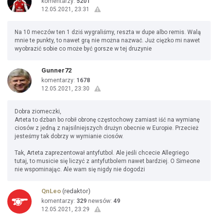
komentarzy:
5201
12.05.2021, 23:31
Na 10 meczów ten 1 dziś wygraliśmy, reszta w dupe albo remis. Walą
mnie te punkty, to nawet grą nie można nazwać. Już cięzko mi nawet
wyobrazić sobie co może być gorsze w tej druzynie
Gunner72
komentarzy:
1678
12.05.2021, 23:30
Dobra ziomeczki,
Arteta to dzban bo robił obronę częstochowy zamiast iść na wymianę
ciosów z jedną z najsilniejszych drużyn obecnie w Europie. Przecież
jesteśmy tak dobrzy w wymianie ciosów.
Tak, Arteta zaprezentował antyfutbol. Ale jeśli chcecie Allegriego
tutaj, to musicie się liczyć z antyfutbolem nawet bardziej. O Simeone
nie wspominając. Ale wam się nigdy nie dogodzi
QnLeo
(redaktor)
komentarzy:
329
newsów:
49
12.05.2021, 23:29