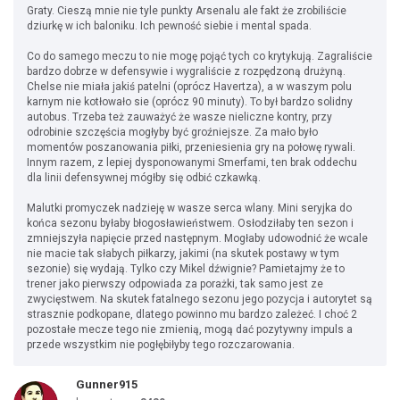
Graty. Cieszą mnie nie tyle punkty Arsenalu ale fakt że zrobiliście
dziurkę w ich baloniku. Ich pewność siebie i mental spada.
Co do samego meczu to nie mogę pojąć tych co krytykują. Zagraliście
bardzo dobrze w defensywie i wygraliście z rozpędzoną drużyną.
Chelse nie miała jakiś patelni (oprócz Havertza), a w waszym polu
karnym nie kotłowało sie (oprócz 90 minuty). To był bardzo solidny
autobus. Trzeba też zauważyć że wasze nieliczne kontry, przy
odrobinie szczęścia mogłyby być groźniejsze. Za mało było
momentów poszanowania piłki, przeniesienia gry na połowę rywali.
Innym razem, z lepiej dysponowanymi Smerfami, ten brak oddechu
dla linii defensywnej mógłby się odbić czkawką.
Malutki promyczek nadzieję w wasze serca wlany. Mini seryjka do
końca sezonu byłaby błogosławieństwem. Osłodziłaby ten sezon i
zmniejszyła napięcie przed następnym. Mogłaby udowodnić że wcale
nie macie tak słabych piłkarzy, jakimi (na skutek postawy w tym
sezonie) się wydają. Tylko czy Mikel dźwignie? Pamietajmy że to
trener jako pierwszy odpowiada za porażki, tak samo jest ze
zwycięstwem. Na skutek fatalnego sezonu jego pozycja i autorytet są
strasznie podkopane, dlatego powinno mu bardzo zależeć. I choć 2
pozostałe mecze tego nie zmienią, mogą dać pozytywny impuls a
przede wszystkim nie pogłębiłyby tego rozczarowania.
Gunner915