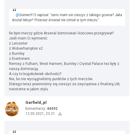
@
Gunner915 napisał: "serio mam sie cieszyc z takiego gowna? Jaka
dostal lekcje? Przeciez Arsenal nie istnial w tym meczu."
Ile było meczy gdzie Arsenal dominował i końcowo przegrywał?
Jeśli mam Ci wymienić:
z Leicester
z Wolverhampton x2
z Burnley
z Evertonem
Remisy z Fulham, West Hamem, Burnley i Crystal Palace też były z
naszą dominacją.
A czy to kogokolwiek obchodzi?
Nie, bo nie wyciągneliśmy punktów z tych meczów.
Dlatego teraz powinniśmy się cieszyć ze zwycięstwa z finalistą LM,
nieistotne w jakim stylu
Garfield_pl
komentarzy:
44492
12.05.2021, 23:21