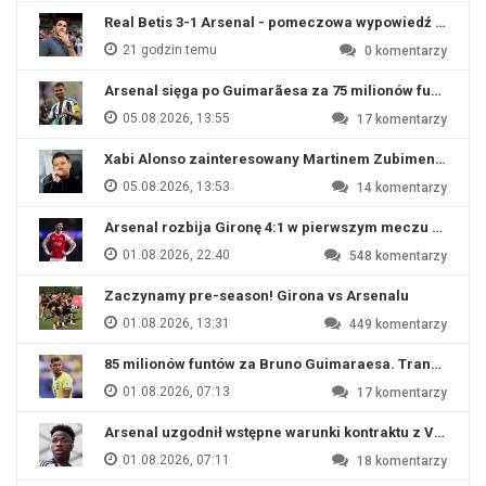
Real Betis 3-1 Arsenal - pomeczowa wypowiedź Artety
21 godzin temu
0
komentarzy
Arsenal sięga po Guimarãesa za 75 milionów funtów
05.08.2026, 13:55
17
komentarzy
Xabi Alonso zainteresowany Martinem Zubimendim
05.08.2026, 13:53
14
komentarzy
Arsenal rozbija Gironę 4:1 w pierwszym meczu przyg
01.08.2026, 22:40
548
komentarzy
Zaczynamy pre-season! Girona vs Arsenalu
01.08.2026, 13:31
449
komentarzy
85 milionów funtów za Bruno Guimaraesa. Transfer na o
01.08.2026, 07:13
17
komentarzy
Arsenal uzgodnił wstępne warunki kontraktu z Viniciu
01.08.2026, 07:11
18
komentarzy