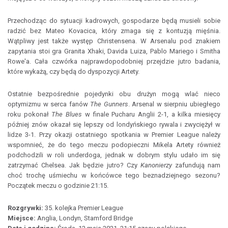
Przechodząc do sytuacji kadrowych, gospodarze będą musieli sobie
radzić bez Mateo Kovacica, który zmaga się z kontuzją mięśnia.
Wątpliwy jest także występ Christensena. W Arsenalu pod znakiem
zapytania stoi gra Granita Xhaki, Davida Luiza, Pablo Mariego i Smitha
Rowe'a. Cała czwórka najprawdopodobniej przejdzie jutro badania,
które wykażą, czy będą do dyspozycji Artety.
Ostatnie bezpośrednie pojedynki obu drużyn mogą wlać nieco
optymizmu w serca fanów
The Gunners
. Arsenal w sierpniu ubiegłego
roku pokonał
The Blues
w finale Pucharu Anglii 2-1, a kilka miesięcy
później znów okazał się lepszy od londyńskiego rywala i zwyciężył w
lidze 3-1. Przy okazji ostatniego spotkania w Premier League należy
wspomnieć, że do tego meczu podopieczni Mikela Artety również
podchodzili w roli underdoga, jednak w dobrym stylu udało im się
zatrzymać Chelsea. Jak będzie jutro? Czy
Kanonierzy
zafundują nam
choć trochę uśmiechu w końcówce tego beznadziejnego sezonu?
Początek meczu o godzinie 21:15.
Rozgrywki:
35. kolejka Premier League
Miejsce:
Anglia, Londyn, Stamford Bridge