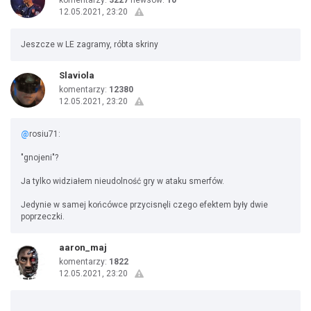
komentarzy:
3227
newsów:
10
12.05.2021, 23:20
Jeszcze w LE zagramy, róbta skriny
Slaviola
komentarzy:
12380
12.05.2021, 23:20
@
rosiu71:
"gnojeni"?
Ja tylko widziałem nieudolność gry w ataku smerfów.
Jedynie w samej końcówce przycisnęli czego efektem były dwie
poprzeczki.
aaron_maj
komentarzy:
1822
12.05.2021, 23:20