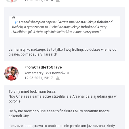
12.05.2021, 23:18
@
ArsenalChampion napisał: "Arteta miał dostać lekcje futbolu od
Tuchela, a tymczasem to Tuchel dostaje lekcje futbolu od Artety.
Uwielbiam jak Arteta wyjaśnia hejterków z kanonierzy.com."
Ja mam tylko nadzieje, że to tylko Twój trolling, bo dobrze wiemy co
pisałeś po meczu z Villareal :P
FromCradleToGrave
komentarzy:
791
newsów:
3
12.05.2021, 23:17
Totalny mind fuck mam teraz.
Niby Chelasea sama sobie strzelila, ale Arsenal dzisiaj udana gra w
obronie.
Co by nie mowic to Chelasea to finalista LM i w ostatnim meczu
pokonali City.
Jeszcze inna sprawa to osobiscie nie pamietam juz sezonu, kiedy