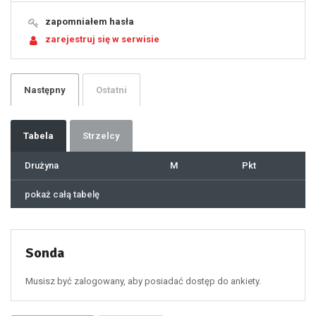
17
18
19
zapomniałem hasła
20
21
zarejestruj się w serwisie
22
23
24
25
26
27
28
29
Następny
Ostatni
30
31
32
33
34
35
36
37
Tabela
Strzelcy
38
39
40
41
Drużyna
M
Pkt
42
43
44
45
46
pokaż całą tabelę
47
48
49
50
51
52
53
54
55
Sonda
56
57
58
59
60
Musisz być zalogowany, aby posiadać dostęp do ankiety.
61
100
101
102
103