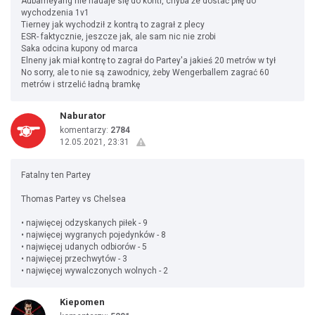
Aubameyang nie nadaje się do kontr, chyba że dostać piłę do
wychodzenia 1v1
Tierney jak wychodził z kontrą to zagrał z plecy
ESR- faktycznie, jeszcze jak, ale sam nic nie zrobi
Saka odcina kupony od marca
Elneny jak miał kontrę to zagrał do Partey'a jakieś 20 metrów w tył
No sorry, ale to nie są zawodnicy, żeby Wengerballem zagrać 60
metrów i strzelić ładną bramkę
Naburator
komentarzy:
2784
12.05.2021, 23:31
Fatalny ten Partey
Thomas Partey vs Chelsea
• najwięcej odzyskanych piłek - 9
• najwięcej wygranych pojedynków - 8
• najwięcej udanych odbiorów - 5
• najwięcej przechwytów - 3
• najwięcej wywalczonych wolnych - 2
Kiepomen