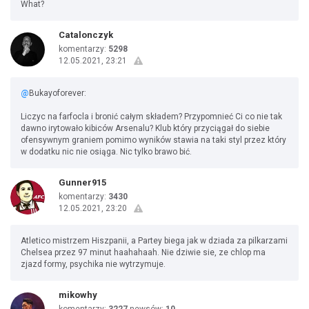
What?
Catalonczyk
komentarzy:
5298
12.05.2021, 23:21
@
Bukayoforever:
Liczyc na farfocla i bronić całym składem? Przypomnieć Ci co nie tak
dawno irytowało kibiców Arsenalu? Klub który przyciągał do siebie
ofensywnym graniem pomimo wyników stawia na taki styl przez który
w dodatku nic nie osiąga. Nic tylko brawo bić.
Gunner915
komentarzy:
3430
12.05.2021, 23:20
Atletico mistrzem Hiszpanii, a Partey biega jak w dziada za pilkarzami
Chelsea przez 97 minut haahahaah. Nie dziwie sie, ze chlop ma
zjazd formy, psychika nie wytrzymuje.
mikowhy