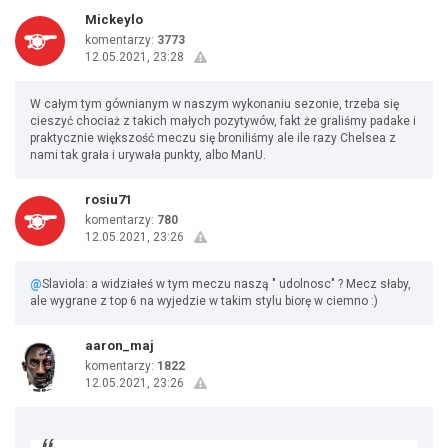
Mickeylo
komentarzy:
3773
12.05.2021, 23:28
W całym tym gównianym w naszym wykonaniu sezonie, trzeba się
cieszyć chociaż z takich małych pozytywów, fakt że graliśmy padake i
praktycznie większość meczu się broniliśmy ale ile razy Chelsea z
nami tak grała i urywała punkty, albo ManU.
rosiu71
komentarzy:
780
12.05.2021, 23:26
@
Slaviola: a widziałeś w tym meczu naszą " udolnosc" ? Mecz słaby,
ale wygrane z top 6 na wyjedzie w takim stylu biorę w ciemno :)
aaron_maj
komentarzy:
1822
12.05.2021, 23:26