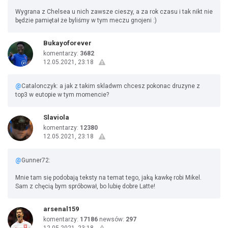
Wygrana z Chelsea u nich zawsze cieszy, a za rok czasu i tak nikt nie
będzie pamiętał że byliśmy w tym meczu gnojeni :)
Bukayoforever
komentarzy:
3682
12.05.2021, 23:18
@
Catalonczyk: a jak z takim skladwm chcesz pokonac druzyne z
top3 w eutopie w tym momencie?
Slaviola
komentarzy:
12380
12.05.2021, 23:18
@
Gunner72:
Mnie tam się podobają teksty na temat tego, jaką kawkę robi Mikel.
Sam z chęcią bym spróbował, bo lubię dobre Latte!
arsenal159
komentarzy:
17186
newsów:
297