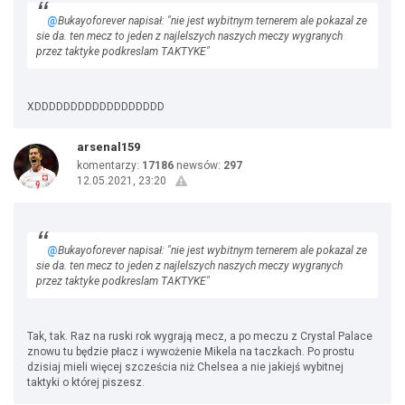
@
Bukayoforever napisał: "nie jest wybitnym ternerem ale pokazal ze
sie da. ten mecz to jeden z najlelszych naszych meczy wygranych
przez taktyke podkreslam TAKTYKE"
XDDDDDDDDDDDDDDDDDD
arsenal159
komentarzy:
17186
newsów:
297
12.05.2021, 23:20
@
Bukayoforever napisał: "nie jest wybitnym ternerem ale pokazal ze
sie da. ten mecz to jeden z najlelszych naszych meczy wygranych
przez taktyke podkreslam TAKTYKE"
Tak, tak. Raz na ruski rok wygrają mecz, a po meczu z Crystal Palace
znowu tu będzie płacz i wywożenie Mikela na taczkach. Po prostu
dzisiaj mieli więcej szcześcia niż Chelsea a nie jakiejś wybitnej
taktyki o której piszesz.