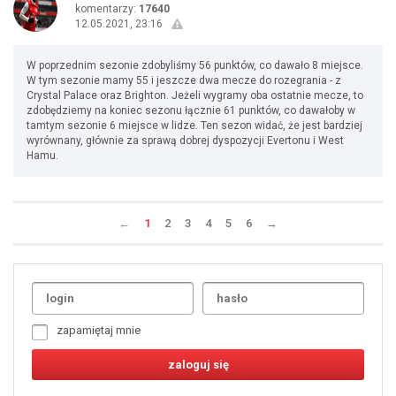
komentarzy:
17640
12.05.2021, 23:16
W poprzednim sezonie zdobyliśmy 56 punktów, co dawało 8 miejsce.
W tym sezonie mamy 55 i jeszcze dwa mecze do rozegrania - z
Crystal Palace oraz Brighton. Jeżeli wygramy oba ostatnie mecze, to
zdobędziemy na koniec sezonu łącznie 61 punktów, co dawałoby w
tamtym sezonie 6 miejsce w lidze. Ten sezon widać, że jest bardziej
wyrównany, głównie za sprawą dobrej dyspozycji Evertonu i West
Hamu.
←
1
2
3
4
5
6
→
Uda
1
2
3
4
5
6
7
zapamiętaj mnie
8
9
10
11
12
13
14
15
16