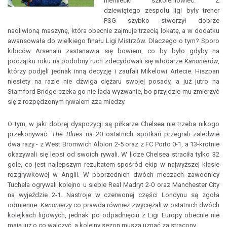
niemiecki szkoleniowiec. Z
dziewiątego zespołu ligi były trener
PSG szybko stworzył dobrze
naoliwioną maszynę, która obecnie zajmuje trzecią lokatę, a w dodatku
awansowała do wielkiego finału Ligi Mistrzów. Dlaczego o tym? Sporo
kibiców Arsenalu zastanawia się bowiem, co by było gdyby na
początku roku na podobny ruch zdecydowali się włodarze
Kanonierów
,
którzy podjęli jednak inną decyzję i zaufali Mikelowi Artecie. Hiszpan
niestety na razie nie dźwiga ciężaru swojej posady, a już jutro na
Stamford Bridge czeka go nie lada wyzwanie, bo przyjdzie mu zmierzyć
się z rozpędzonym rywalem zza miedzy.
O tym, w jaki dobrej dyspozycji są piłkarze Chelsea nie trzeba nikogo
przekonywać.
The Blues
na 20 ostatnich spotkań przegrali zaledwie
dwa razy - z West Bromwich Albion 2-5 oraz z FC Porto 0-1, a 13-krotnie
okazywali się lepsi od swoich rywali. W lidze Chelsea straciła tylko 32
gole, co jest najlepszym rezultatem spośród ekip w najwyższej klasie
rozgrywkowej w Anglii. W poprzednich dwóch meczach zawodnicy
Tuchela ogrywali kolejno u siebie Real Madryt 2-0 oraz Manchester City
na wyjeździe 2-1. Nastroje w czerwonej części Londynu są zgoła
odmienne.
Kanonierzy
co prawda również zwyciężali w ostatnich dwóch
kolejkach ligowych, jednak po odpadnięciu z Ligi Europy obecnie nie
mają już o co walczyć, a kolejny sezon muszą uznać za stracony.