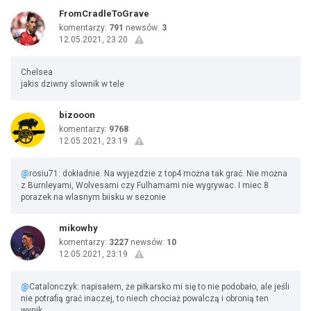
FromCradleToGrave
komentarzy:
791
newsów:
3
12.05.2021, 23:20
Chelsea
jakis dziwny slownik w tele
bizooon
komentarzy:
9768
12.05.2021, 23:19
@
rosiu71: dokładnie. Na wyjezdzie z top4 można tak grać. Nie można
z Burnleyami, Wolvesami czy Fulhamami nie wygrywac. I miec 8
porazek na wlasnym biisku w sezonie
mikowhy
komentarzy:
3227
newsów:
10
12.05.2021, 23:19
@
Catalonczyk: napisałem, że piłkarsko mi się to nie podobało, ale jeśli
nie potrafią grać inaczej, to niech chociaż powalczą i obronią ten
wynik.