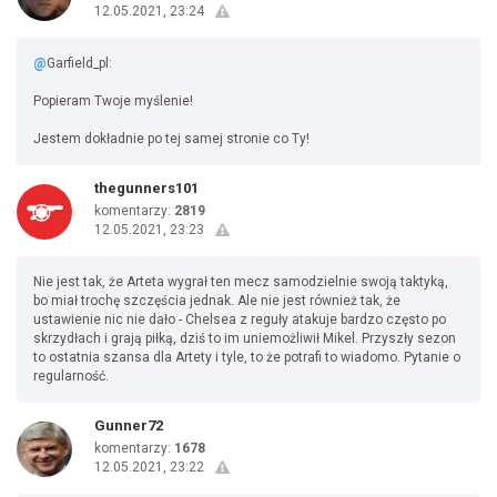
12.05.2021, 23:24
@
Garfield_pl:
Popieram Twoje myślenie!
Jestem dokładnie po tej samej stronie co Ty!
thegunners101
komentarzy:
2819
12.05.2021, 23:23
Nie jest tak, że Arteta wygrał ten mecz samodzielnie swoją taktyką,
bo miał trochę szczęścia jednak. Ale nie jest również tak, że
ustawienie nic nie dało - Chelsea z reguły atakuje bardzo często po
skrzydłach i grają piłką, dziś to im uniemożliwił Mikel. Przyszły sezon
to ostatnia szansa dla Artety i tyle, to że potrafi to wiadomo. Pytanie o
regularność.
Gunner72
komentarzy:
1678
12.05.2021, 23:22