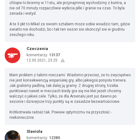
chlopie to bronmy w 11stu, ale przynajmniej wychodzmy z kontra, a
nie od 70 minuty rozpaczliwie wybicia pilki i granie na czas. To byla
zenada i wstyd.
A te 3 pkt to Mikel ze swoim sztabem moze sobie wsadzic tam, gdzie
swiatlo nie dochodzi, bo i tak ten sezon sie skonczyl sie w grudniu
zeszlego roku.
Czeczenia
komentarzy:
13137
12.05.2021, 23:25
Mam problem z takimi meczami. Wiadomo przecież, że to zwycięstwo
nie jest konsekwencją wspaniałej gry, albo jakiegoś ponysłu trenera.
Jak graliśmy padlinę, tak dalej ją gramy. Z drugiej strony, trzeba
punktować nawet w meczach kiedy gra się nie klei jeżeli chcemy
walczyć o jakieś cele. Tylko, że dla Arsenalu jest już dawno po
sezonie i dzisiejsze trzy punkty są w zasadzie bezwartościowe.
Krótkotrwała radość tak. Powiew optymizmu na przyszłość -
niekoniecznie.
Slaviola
komentarzy:
12380