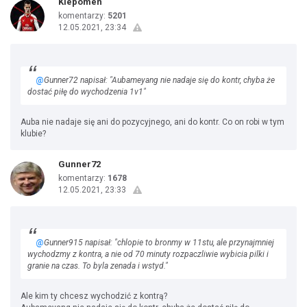
Kiepomen
komentarzy:
5201
12.05.2021, 23:34
@
Gunner72 napisał: "Aubameyang nie nadaje się do kontr, chyba że
dostać piłę do wychodzenia 1v1"
Auba nie nadaje się ani do pozycyjnego, ani do kontr. Co on robi w tym
klubie?
Gunner72
komentarzy:
1678
12.05.2021, 23:33
@
Gunner915 napisał: "chlopie to bronmy w 11stu, ale przynajmniej
wychodzmy z kontra, a nie od 70 minuty rozpaczliwie wybicia pilki i
granie na czas. To byla zenada i wstyd."
Ale kim ty chcesz wychodzić z kontrą?