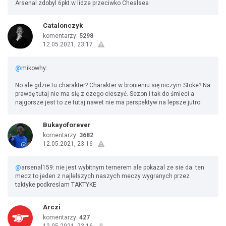
Arsenal zdobyl 6pkt w lidze przeciwko Chealsea
Catalonczyk
komentarzy:
5298
12.05.2021, 23:17
@
mikowhy:
No ale gdzie tu charakter? Charakter w bronieniu się niczym Stoke? Na
prawdę tutaj nie ma się z czego cieszyć. Sezon i tak do śmieci a
najgorsze jest to ze tutaj nawet nie ma perspektyw na lepsze jutro.
Bukayoforever
komentarzy:
3682
12.05.2021, 23:16
@
arsenal159: nie jest wybitnym ternerem ale pokazal ze sie da. ten
mecz to jeden z najlelszych naszych meczy wygranych przez
taktyke podkreslam TAKTYKE
Arczi
komentarzy:
427