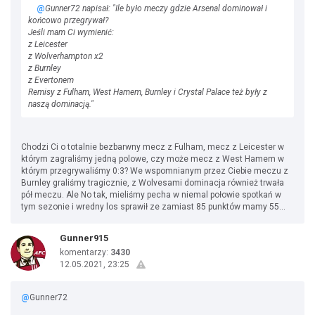
@
Gunner72 napisał: "Ile było meczy gdzie Arsenal dominował i
końcowo przegrywał?
Jeśli mam Ci wymienić:
z Leicester
z Wolverhampton x2
z Burnley
z Evertonem
Remisy z Fulham, West Hamem, Burnley i Crystal Palace też były z
naszą dominacją."
Chodzi Ci o totalnie bezbarwny mecz z Fulham, mecz z Leicester w
którym zagraliśmy jedną polowe, czy może mecz z West Hamem w
którym przegrywaliśmy 0:3? We wspomnianym przez Ciebie meczu z
Burnley graliśmy tragicznie, z Wolvesami dominacja również trwała
pół meczu. Ale No tak, mieliśmy pecha w niemal połowie spotkań w
tym sezonie i wredny los sprawił ze zamiast 85 punktów mamy 55...
Gunner915
komentarzy:
3430
12.05.2021, 23:25
@
Gunner72