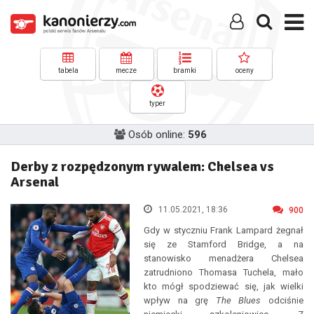
tabela
mecze
bramki
oceny
typer
Osób online:
596
Derby z rozpędzonym rywalem: Chelsea vs
Arsenal
11.05.2021, 18:36
900
Gdy w styczniu Frank Lampard żegnał
się ze Stamford Bridge, a na
stanowisko menadżera Chelsea
zatrudniono Thomasa Tuchela, mało
kto mógł spodziewać się, jak wielki
wpływ na grę
The Blues
odciśnie