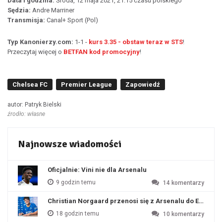
Data i godzina:
Środa, 12 maja 2021, 21:15 czasu polskiego
Sędzia:
Andre Marriner
Transmisja:
Canal+ Sport (Pol)
Typ Kanonierzy.com:
1-1 -
kurs 3.35 - obstaw teraz w STS
!
Przeczytaj więcej o
BETFAN kod promocyjny
!
Chelsea FC
Premier League
Zapowiedź
autor: Patryk Bielski
źrodło: własne
Najnowsze wiadomości
Oficjalnie: Vini nie dla Arsenalu
9 godzin temu
14
komentarzy
Christian Norgaard przenosi się z Arsenalu do Everton
18 godzin temu
10
komentarzy