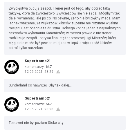
Zwycięstwa budują zespół. Trener jest od tego, aby dobrać taką
taktykę, która da zwycięstwo. Zwycięzców się nie sądzi. Mógłbym tak
dalej wymieniać, ale po co. No pewnie, że to nie był piękny mecz. Mam
jednak wrażenie, że większość kibiców zupełnie nie rozumie w jakim
miejscu jest obecnie ta drużyna. Dobiega końca jeden z najsłabszych
sezonów w wykonaniu Kanonierów, w meczu prawie o nic trener
mobilizuje zespół i ogrywa finalistę tegorocznej Ligi Mistrzów, który
ciągle nie może być pewien miejsca w top4, a większość kibiców
potrafi tylko narzekać.
Supertramp21
komentarzy:
647
12.05.2021, 23:29
Sunderland co najwyżej. Oby tak dalej...
Supertramp21
komentarzy:
647
12.05.2021, 23:28
To nawet nie był poziom Stoke city