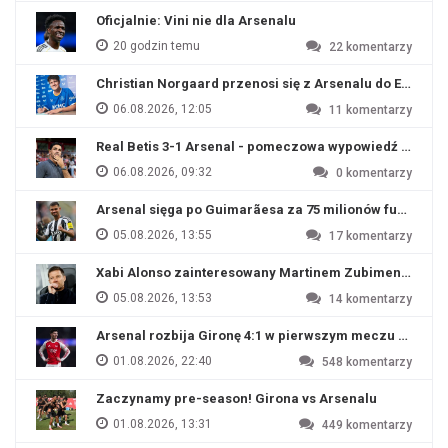
Oficjalnie: Vini nie dla Arsenalu
20 godzin temu
22
komentarzy
Christian Norgaard przenosi się z Arsenalu do Everton
06.08.2026, 12:05
11
komentarzy
Real Betis 3-1 Arsenal - pomeczowa wypowiedź Artety
06.08.2026, 09:32
0
komentarzy
Arsenal sięga po Guimarãesa za 75 milionów funtów
05.08.2026, 13:55
17
komentarzy
Xabi Alonso zainteresowany Martinem Zubimendim
05.08.2026, 13:53
14
komentarzy
Arsenal rozbija Gironę 4:1 w pierwszym meczu przyg
01.08.2026, 22:40
548
komentarzy
Zaczynamy pre-season! Girona vs Arsenalu
01.08.2026, 13:31
449
komentarzy