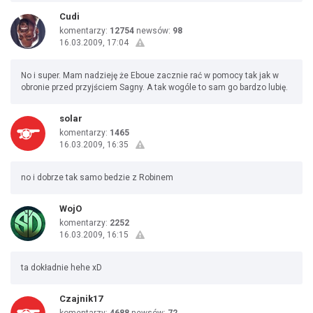
Cudi
komentarzy:
12754
newsów:
98
16.03.2009, 17:04
No i super. Mam nadzieję że Eboue zacznie rać w pomocy tak jak w
obronie przed przyjściem Sagny. A tak wogóle to sam go bardzo lubię.
solar
komentarzy:
1465
16.03.2009, 16:35
no i dobrze tak samo bedzie z Robinem
WojO
komentarzy:
2252
16.03.2009, 16:15
ta dokładnie hehe xD
Czajnik17