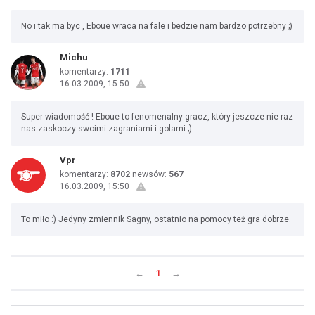
No i tak ma byc , Eboue wraca na fale i bedzie nam bardzo potrzebny ;)
Michu
komentarzy:
1711
16.03.2009, 15:50
Super wiadomość ! Eboue to fenomenalny gracz, który jeszcze nie raz
nas zaskoczy swoimi zagraniami i golami ;)
Vpr
komentarzy:
8702
newsów:
567
16.03.2009, 15:50
To miło :) Jedyny zmiennik Sagny, ostatnio na pomocy też gra dobrze.
←
1
→
Uda
1