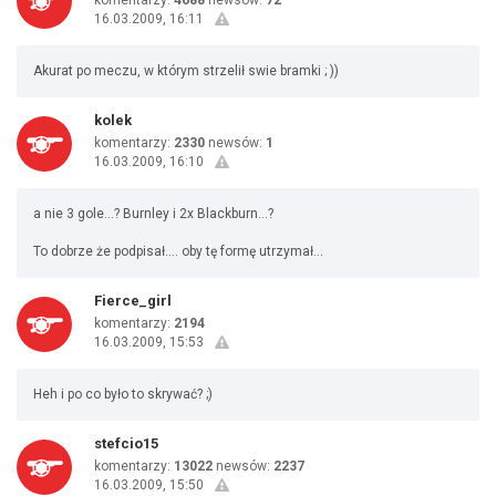
komentarzy:
4688
newsów:
72
16.03.2009, 16:11
Akurat po meczu, w którym strzelił swie bramki ; ))
kolek
komentarzy:
2330
newsów:
1
16.03.2009, 16:10
a nie 3 gole...? Burnley i 2x Blackburn...?
To dobrze że podpisał.... oby tę formę utrzymał...
Fierce_girl
komentarzy:
2194
16.03.2009, 15:53
Heh i po co było to skrywać? ;)
stefcio15
komentarzy:
13022
newsów:
2237
16.03.2009, 15:50