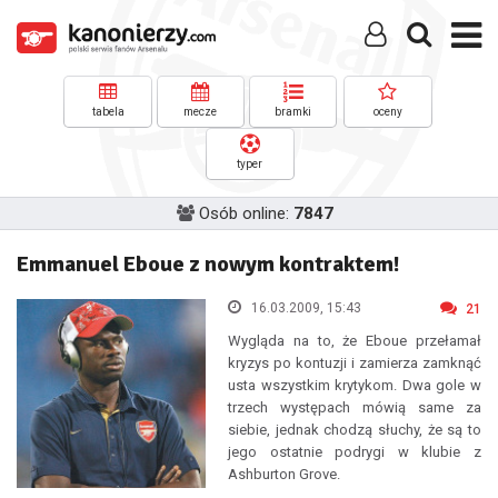
tabela
mecze
bramki
oceny
typer
Osób online:
7847
Emmanuel Eboue z nowym kontraktem!
16.03.2009, 15:43
21
Wygląda na to, że Eboue przełamał
kryzys po kontuzji i zamierza zamknąć
usta wszystkim krytykom. Dwa gole w
trzech występach mówią same za
siebie, jednak chodzą słuchy, że są to
jego ostatnie podrygi w klubie z
Ashburton Grove.