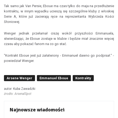
Tak samo jak Van Persie, Eboue ma czas tylko do maja na przedłużenie
kontraktu, w innym wypadku ucieszą się szczególnie kluby z włoskiej
Serie A, które już zacierają ręce na reprezentanta Wybrzeża Kości
Słoniowej.
Wenger jednak przełamał ciszę wokół przyszłości Emmanuela,
stwierdzając, że Eboue zostaje w klubie i będzie miał znacznie więcej
czasu aby pokazać fanom na co go stać.
"Kontrakt Eboue jest już załatwiony - Emmanuel dawno go podpisał." -
powiedział Wenger.
Arsene Wenger
Emmanuel Eboue
Kontrakty
autor: Kuba Zawadzki
źrodło: ArsenalSpot
Najnowsze wiadomości