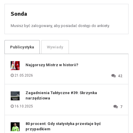
51
52
53
54
55
Sonda
56
57
58
59
60
Musisz być zalogowany, aby posiadać dostęp do ankiety.
61
100
101
102
103
104
105
106
Publicystyka
Wywiady
107
108
109
110
111
112
Najgorszy Mistrz w historii?
113
114
115
116
21.05.2026
42
117
118
119
120
121
122
123
Zagadnienia Taktyczne #39: Skrzynka
124
125
narzędziowa
126
127
128
16.10.2025
7
129
130
131
80 procent: Gdy statystyka przestaje być
przypadkiem