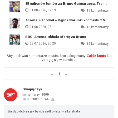
85 milionów funtów za Bruno Guimaraesa. Transfer na o
01.08.2026, 07:13
17
komentarzy
Arsenal uzgodnił wstępne warunki kontraktu z Viniciu
01.08.2026, 07:11
18
komentarzy
BBC: Arsenal składa ofertę za Bruno
23.07.2026, 20:29
14
komentarzy
Aby dodawać komentarze, musisz być zalogowany.
Załóż konto
lub
zaloguj się w serwisie.
←
1
→
Olimpijczyk
komentarzy:
1090
16.03.2009, 21:44
Bardzo dobrze jak by odszedł byłaby wielka strata