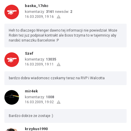
baska_17skc
komentarzy:
3161
newsów:
2
16.03.2009, 19:16
Heh to dlaczego Wenger dawno tej informacji nie powiedział. Może
Robin też juz podpisał kontrakt ale Boss trzyma to w tajemnicy aby
narobić smaczku Barcelonie :P
Szef
komentarzy:
13035
16.03.2009, 19:11
bardzo dobra wiadomosc czekamy teraz na RVP i Walcotta
mir4ek
komentarzy:
1008
16.03.2009, 19:02
Bardzo dobrze że zostaje :)
krzykus1990