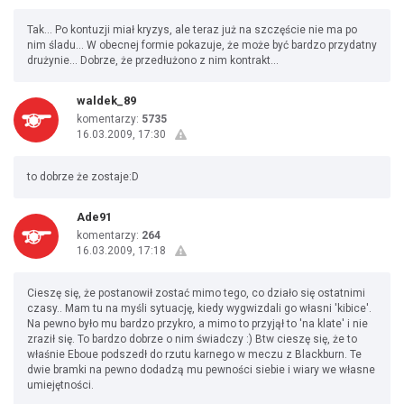
Tak... Po kontuzji miał kryzys, ale teraz już na szczęście nie ma po
nim śladu... W obecnej formie pokazuje, że może być bardzo przydatny
drużynie... Dobrze, że przedłużono z nim kontrakt...
waldek_89
komentarzy:
5735
16.03.2009, 17:30
to dobrze że zostaje:D
Ade91
komentarzy:
264
16.03.2009, 17:18
Cieszę się, że postanowił zostać mimo tego, co działo się ostatnimi
czasy.. Mam tu na myśli sytuację, kiedy wygwizdali go własni 'kibice'.
Na pewno było mu bardzo przykro, a mimo to przyjął to 'na klate' i nie
zraził się. To bardzo dobrze o nim świadczy :) Btw cieszę się, że to
właśnie Eboue podszedł do rzutu karnego w meczu z Blackburn. Te
dwie bramki na pewno dodadzą mu pewności siebie i wiary we własne
umiejętności.