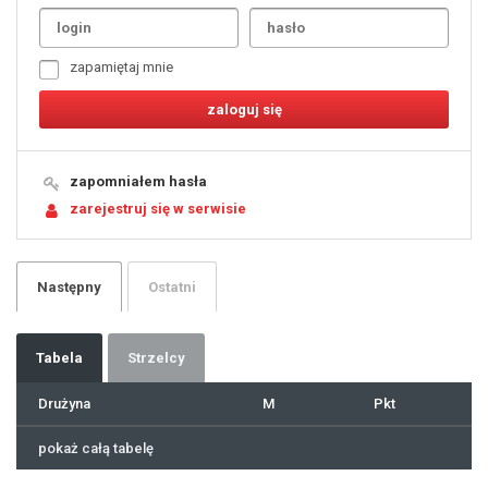
2
3
4
5
6
7
zapamiętaj mnie
8
9
10
11
12
13
14
15
16
17
18
19
zapomniałem hasła
20
21
zarejestruj się w serwisie
22
23
24
25
26
27
28
29
Następny
Ostatni
30
31
32
33
34
35
36
37
Tabela
Strzelcy
38
39
40
41
Drużyna
M
Pkt
42
43
44
45
46
pokaż całą tabelę
47
48
49
50