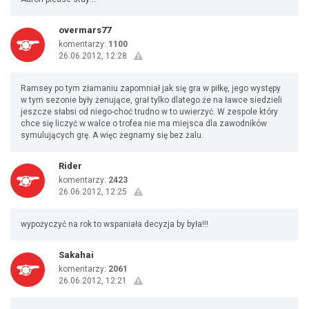
overmars77
komentarzy:
1100
26.06.2012, 12:28
Ramsey po tym złamaniu zapomniał jak się gra w piłkę, jego występy
w tym sezonie były żenujące, grał tylko dlatego że na ławce siedzieli
jeszcze słabsi od niego-choć trudno w to uwierzyć. W zespole który
chce się liczyć w walce o trofea nie ma miejsca dla zawodników
symulujących grę. A więc żegnamy się bez żalu.
Rider
komentarzy:
2423
26.06.2012, 12:25
wypożyczyć na rok to wspaniała decyzja by była!!!
Sakahai
komentarzy:
2061
26.06.2012, 12:21