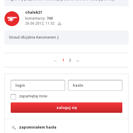
chalek21
komentarzy:
740
26.06.2012, 11:32
Giroud oficjalnie Kanonierem ;)
←
1
2
→
Uda
1
2
3
4
5
6
7
zapamiętaj mnie
8
9
10
11
12
13
14
15
16
17
18
19
zapomniałem hasła
20
21