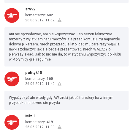
srv92
komentarzy:
602
26.06.2012, 11:52
ani nie sprzedawac, ani nie wypozyczac. Ten sezon faktycznie
mizerny z wyjatkiem paru meczów, ale przed kontuzją był naprawde
dobrym piłkarzem. Niech przepracuje lato, dać mu pare razy wejść z
ławki i zobaczyc jak sie bedzie prezentować, niech WALCZY o
pierwszy skład. Jak to nic nie da, to w styczniu wypozyczyć do klubu
w którym by grał regulrnie.
polityk15
komentarzy:
160
26.06.2012, 11:40
Wypożyczyć ale wtedy gdy AW zrobi jakieś transfery bo w innym
przypadku na pewno sie przyda
Mizii
komentarzy:
4191
26.06.2012, 11:39