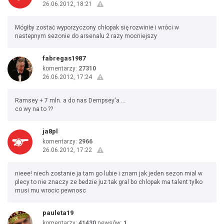
26.06.2012, 18:21
Mógłby zostać wyporzyczony chłopak się rozwinie i wróci w
nastepnym sezonie do arsenalu 2 razy mocniejszy
fabregas1987
komentarzy:
27310
26.06.2012, 17:24
Ramsey + 7 mln. a do nas Dempsey'a ...
co wy na to ??
ja8pl
komentarzy:
2966
26.06.2012, 17:22
nieee! niech zostanie ja tam go lubie i znam jak jeden sezon mial w
plecy to nie znaczy ze bedzie juz tak gral bo chlopak ma talent tylko
musi mu wrocic pewnosc
pauleta19
komentarzy:
41430
newsów:
1