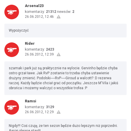
Arsenal23
komentarzy:
21312
newsów:
2
26.06.2012, 12:46
Wypożyczyć
Rider
komentarzy:
2423
26.06.2012, 12:39
szamak i park już są praktycznie na wylocie. Gervinho będzie chyba
ostro grzał ławe. Jak RvP zostanie to trzeba chyba ustawienie
drużyny zmienić. Podolski-----RvP-----Giroud a walcott? :D rezerwa
raczej. Każdy będzie chciał grać od początku. Jeszcze M'Vila i jakiś
obrońca i możemy walczyć o wszystkie trofea :P
Ramsi
komentarzy:
3129
26.06.2012, 12:29
Nigdy!!! Coś czuję, że ten sezon będzie dużo lepszym niż poprzedni.
Aaron please stay!!!