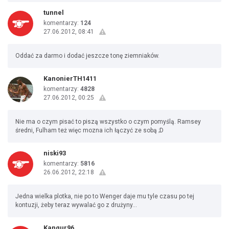
tunnel
komentarzy:
124
27.06.2012, 08:41
Oddać za darmo i dodać jeszcze tonę ziemniaków.
KanonierTH1411
komentarzy:
4828
27.06.2012, 00:25
Nie ma o czym pisać to piszą wszystko o czym pomyślą. Ramsey
średni, Fulham też więc mozna ich łączyć ze sobą ;D
niski93
komentarzy:
5816
26.06.2012, 22:18
Jedna wielka plotka, nie po to Wenger daje mu tyle czasu po tej
kontuzji, żeby teraz wywalać go z drużyny...
Kangur96