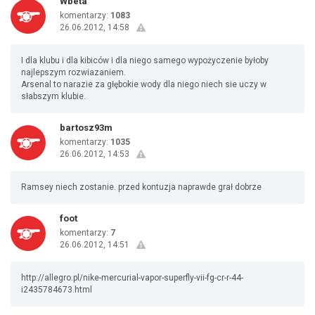
Wbeta
komentarzy:
1083
26.06.2012, 14:58
I dla klubu i dla kibiców i dla niego samego wypożyczenie byłoby
najlepszym rozwiazaniem.
Arsenal to narazie za głębokie wody dla niego niech sie uczy w
słabszym klubie.
bartosz93m
komentarzy:
1035
26.06.2012, 14:53
Ramsey niech zostanie. przed kontuzja naprawde grał dobrze
foot
komentarzy:
7
26.06.2012, 14:51
http://allegro.pl/nike-mercurial-vapor-superfly-vii-fg-cr-r-44-
i2435784673.html