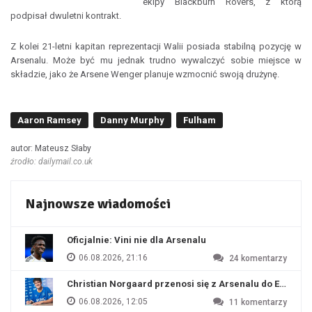
ekipy Blackburn Rovers, z którą
podpisał dwuletni kontrakt.
Z kolei 21-letni kapitan reprezentacji Walii posiada stabilną pozycję w
Arsenalu. Może być mu jednak trudno wywalczyć sobie miejsce w
składzie, jako że Arsene Wenger planuje wzmocnić swoją drużynę.
Aaron Ramsey
Danny Murphy
Fulham
autor: Mateusz Słaby
źrodło: dailymail.co.uk
Najnowsze wiadomości
Oficjalnie: Vini nie dla Arsenalu
06.08.2026, 21:16
24
komentarzy
Christian Norgaard przenosi się z Arsenalu do Everton
06.08.2026, 12:05
11
komentarzy