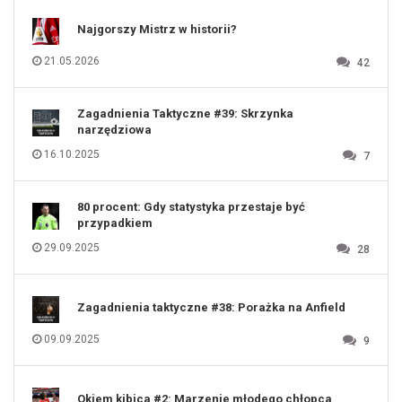
110
111
112
Najgorszy Mistrz w historii?
113
114
115
116
21.05.2026
42
117
118
119
120
121
122
123
Zagadnienia Taktyczne #39: Skrzynka
124
125
narzędziowa
126
127
128
16.10.2025
7
129
130
131
80 procent: Gdy statystyka przestaje być
przypadkiem
29.09.2025
28
Zagadnienia taktyczne #38: Porażka na Anfield
09.09.2025
9
Okiem kibica #2: Marzenie młodego chłopca