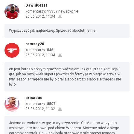
Dawid04111
komentarzy:
15357
newsów:
14
26.06.2012, 11:34
Wypożyczyć jak najbardziej. Sprzedać absolutnie nie.
ramsey20
komentarzy:
548
26.06.2012, 11:34
on jest bardzo dobrym graczem widziałem jak grał przed kontuzją i
grał jak na swój wiek super i powróci do formy ja w niego wierzę a w
tym sezonie tragedii nie było gral słabo bardzo słabo ale tragedii nie
było
crisadus
komentarzy:
8507
26.06.2012, 11:32
Jedyne co wchodzi w grę to wypożyczenie. Choć mimo wszystko
wolałbym, aby trenował pod okiem Wengera. Możemy mieć z niego
ogromny pożytek. On i Jack będą stanowić o sile naszej pomocy.