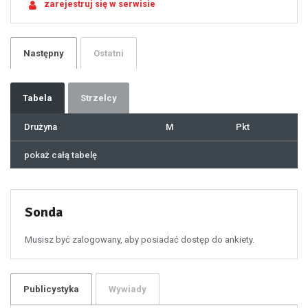
zarejestruj się w serwisie
22
23
24
25
26
27
28
29
Następny
Ostatni
30
31
32
33
34
35
36
37
Tabela
Strzelcy
38
39
40
41
Drużyna
M
Pkt
42
43
44
45
46
pokaż całą tabelę
47
48
49
50
51
52
53
54
55
Sonda
56
57
58
59
60
Musisz być zalogowany, aby posiadać dostęp do ankiety.
61
100
101
102
103
104
105
106
Publicystyka
Wywiady
107
108
109