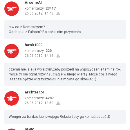
ArseneAl
komentarzy:
23417
26.06.2012, 14:43
btw co z Dempseyem?
Odchodzi z Fulham? Bo coś o nim przycichło.
hawk1000
komentarzy:
220
26.06.2012, 14:16
czemu nie, ale ja wolałbym,żeby poszedł na wypożyczenie tam na rok,
może by sie ograł,rozwinął; ciągle w niego wierzę. Może coś z niego
jeszcze będzie w przyszłości, nie można go skreślać :)
archterror
komentarzy:
4287
26.06.2012, 13:50
Wenger za bardzo lubi swojego Reksia żeby go komuś oddać :D
IGWC