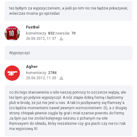
też byłbym za wypożyczeniem, a jeśli po nim nic nie będzie pokazywał,
wówczas można go sprzedać
FuzBal
komentarzy:
832
newsów:
79
26.06.2012, 11:37
Wypożyczyć
Agher
komentarzy:
2784
26.06.2012, 11:35
co do tego stanowienia o sile naszej pomocy to szczerze wątpię, ale
też bym go jedynie wypożyczył. A nóż złapie dobrą formę i będziemy
pluli w brodę, że już nie jest u nas. A tak to pozbywamy się Ramsey'a
(co będzie momentami nawet pewnym wzmocnieniem :D), a z drugiej
strony chłopak pewnie ciągle by grał i miał szanse powrotu do formy.
Ja bym już nie zniósł kolejnego sezonu z pchanym na siłe
Ramseyem do składu, który niezależnie czy gra piach czy nie to i tak
ma wyjściową XI.