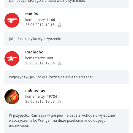
Dempseya, ktorego z checia widzialbym u nas.
mati96
komentarzy:
1166
26.06.2012, 13:15
jak już co to tylko wypożyczenie
Paciecho
komentarzy:
899
26.06.2012, 12:54
Wypożyczyć jeśli bd grał beznajdziejnie to sprzedać.
mitmichael
komentarzy:
49724
26.06.2012, 12:53
W przypadku Ramseya w gre pewnie bedzie wchodzic wyłacznie
wypozyczenie bo Wenger ma duze przekonanie co do jego
mozliwosci.