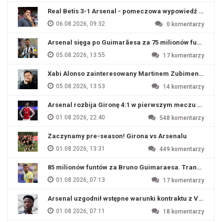
Real Betis 3-1 Arsenal - pomeczowa wypowiedź Artety
06.08.2026, 09:32
0
komentarzy
Arsenal sięga po Guimarãesa za 75 milionów funtów
05.08.2026, 13:55
17
komentarzy
Xabi Alonso zainteresowany Martinem Zubimendim
05.08.2026, 13:53
14
komentarzy
Arsenal rozbija Gironę 4:1 w pierwszym meczu przyg
01.08.2026, 22:40
548
komentarzy
Zaczynamy pre-season! Girona vs Arsenalu
01.08.2026, 13:31
449
komentarzy
85 milionów funtów za Bruno Guimaraesa. Transfer na o
01.08.2026, 07:13
17
komentarzy
Arsenal uzgodnił wstępne warunki kontraktu z Viniciu
01.08.2026, 07:11
18
komentarzy