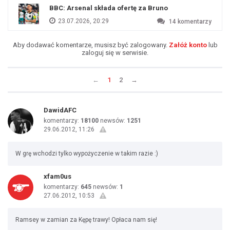
BBC: Arsenal składa ofertę za Bruno
23.07.2026, 20:29
14
komentarzy
Aby dodawać komentarze, musisz być zalogowany.
Załóż konto
lub
zaloguj się w serwisie.
←
1
2
→
DawidAFC
komentarzy:
18100
newsów:
1251
29.06.2012, 11:26
W grę wchodzi tylko wypożyczenie w takim razie :)
xfam0us
komentarzy:
645
newsów:
1
27.06.2012, 10:53
Ramsey w zamian za Kępę trawy! Opłaca nam się!