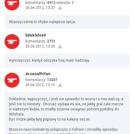
komentarzy:
4912
newsów:
1
26.06.2012, 13:27
Wypożyczenie to chyba najlepsza opcja.
EdekSilva9
komentarzy:
2731
26.06.2012, 13:20
wymożyczyć, kiedyś odzyska forę mam nadzieję
Arsenalfcfan
komentarzy:
13207
26.06.2012, 13:15
Dokladnie, wypozyczyc, i jesli sie sprawdzi to wraca i u nas walczy, a
jesli nie to niestety.. Chociaz wydaje mi sie, ze jakby gral cale mecze
w slabszym klubie, to mialby szanse osiagnac poziom podobny do
Wilshera.
Byc moze jakby byly poprawy to na kolejny sezon.
Moze to nasz kontakt by polepszylo z Fulham i chcieliby sprzedac