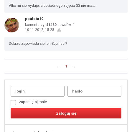
Albo mi się wydaje, albo żadnego zdjęcia SS nie ma...
pauleta19
komentarzy:
41430
newsów:
1
10.11.2012, 15:28
Dobrze zapowiada się ten Squillaci?
←
1
→
Uda
1
2
3
4
5
6
7
zapamiętaj mnie
8
9
10
11
12
13
14
15
16
17
18
19