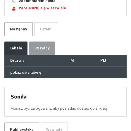
zapomniałem hasła
20
21
zarejestruj się w serwisie
22
23
24
25
26
27
28
29
Następny
Ostatni
30
31
32
33
34
35
36
37
Tabela
Strzelcy
38
39
40
41
Drużyna
M
Pkt
42
43
44
45
46
pokaż całą tabelę
47
48
49
50
51
52
53
54
55
Sonda
56
57
58
59
60
Musisz być zalogowany, aby posiadać dostęp do ankiety.
61
100
101
102
103
104
105
106
Publicystyka
Wywiady
107