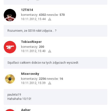
12Titi14
komentarzy:
4302
newsów:
570
10.11.2012, 15:44
Rozumiem, że SS18 robił zdjęcia... ?
TobiasRieper
komentarzy:
200
10.11.2012, 15:40
Squillaci całkiem dobrze na tych zdjęciach wyszedł.
Mixerovsky
komentarzy:
2256
newsów:
16
10.11.2012, 15:39
pauleta19
Hahahaha 10/10!
Agher