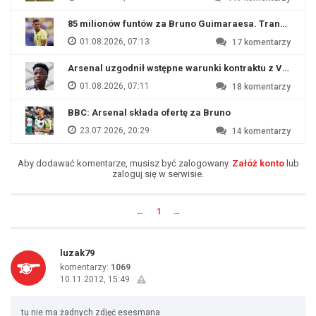
85 milionów funtów za Bruno Guimaraesa. Transfer na o
01.08.2026, 07:13
17
komentarzy
Arsenal uzgodnił wstępne warunki kontraktu z Viniciu
01.08.2026, 07:11
18
komentarzy
BBC: Arsenal składa ofertę za Bruno
23.07.2026, 20:29
14
komentarzy
Aby dodawać komentarze, musisz być zalogowany.
Załóż konto
lub
zaloguj się w serwisie.
←
1
→
luzak79
komentarzy:
1069
10.11.2012, 15:49
tu nie ma żadnych zdjęć esesmana