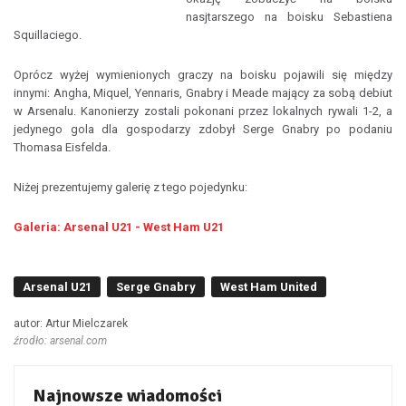
nasjtarszego na boisku Sebastiena
Squillaciego.
Oprócz wyżej wymienionych graczy na boisku pojawili się między
innymi: Angha, Miquel, Yennaris, Gnabry i Meade mający za sobą debiut
w Arsenalu. Kanonierzy zostali pokonani przez lokalnych rywali 1-2, a
jedynego gola dla gospodarzy zdobył Serge Gnabry po podaniu
Thomasa Eisfelda.
Niżej prezentujemy galerię z tego pojedynku:
Galeria: Arsenal U21 - West Ham U21
Arsenal U21
Serge Gnabry
West Ham United
autor: Artur Mielczarek
źrodło: arsenal.com
Najnowsze wiadomości