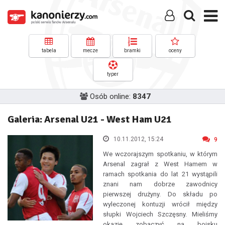
tabela
mecze
bramki
oceny
typer
Osób online:
8347
Galeria: Arsenal U21 - West Ham U21
10.11.2012, 15:24
9
We wczorajszym spotkaniu, w którym
Arsenal zagrał z West Hamem w
ramach spotkania do lat 21 wystąpili
znani nam dobrze zawodnicy
pierwszej drużyny. Do składu po
wyleczonej kontuzji wrócił między
słupki Wojciech Szczęsny. Mieliśmy
okazję zobaczyć na boisku