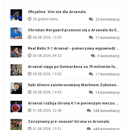
Oficjalnie: Vini nie dla Arsenalu
20 godzin temu
22
komentarzy
Christian Norgaard przenosi się z Arsenalu do Everton
06.08.2026, 12:05
11
komentarzy
Real Betis 3-1 Arsenal - pomeczowa wypowiedź Artety
06.08.2026, 09:32
0
komentarzy
Arsenal sięga po Guimarãesa za 75 milionów funtów
05.08.2026, 13:55
17
komentarzy
Xabi Alonso zainteresowany Martinem Zubimendim
05.08.2026, 13:53
14
komentarzy
Arsenal rozbija Gironę 4:1 w pierwszym meczu przyg
01.08.2026, 22:40
548
komentarzy
Zaczynamy pre-season! Girona vs Arsenalu
01.08.2026, 13:31
449
komentarzy