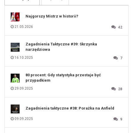
108
109
110
111
112
Najgorszy Mistrz w historii?
113
114
115
116
21.05.2026
42
117
118
119
120
121
122
123
Zagadnienia Taktyczne #39: Skrzynka
124
125
narzędziowa
126
127
128
16.10.2025
7
129
130
131
80 procent: Gdy statystyka przestaje być
przypadkiem
29.09.2025
28
Zagadnienia taktyczne #38: Porażka na Anfield
09.09.2025
9