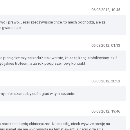
06.08.2012, 10:45
wo i prawo. Jeżeli rzeczywiście chce, to niech odchodzi, ale za
e gwarantuje.
06.08.2012, 01:13
e pieniądze czy zarządu? I tak wątpię, że za tą kasę zrobilibyśmy jakiś
yć jakieś trofeum, a za rok podpisze nowy kontrakt.
05.08.2012, 20:53
my mieli szanse by coś ugrać w tym sezonie.
05.08.2012, 19:46
o spotkania będą chimeryczne. Nic na siłę, niech wywrze presję na
tnio nawet się nie wypowiada na temat ewentualnego odejścia...