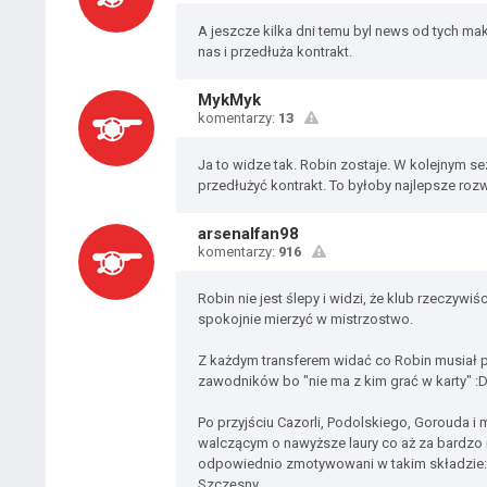
A jeszcze kilka dni temu byl news od tych ma
nas i przedłuża kontrakt.
MykMyk
komentarzy:
13
Ja to widze tak. Robin zostaje. W kolejnym 
przedłużyć kontrakt. To byłoby najlepsze rozw
arsenalfan98
komentarzy:
916
Robin nie jest ślepy i widzi, że klub rzeczywiś
spokojnie mierzyć w mistrzostwo.
Z każdym transferem widać co Robin musiał p
zawodników bo "nie ma z kim grać w karty" :D,
Po przyjściu Cazorli, Podolskiego, Gorouda i 
walczącym o nawyższe laury co aż za bardz
odpowiednio zmotywowani w takim składzie:
Szczęsny