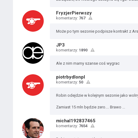
FryzjerPierwszy
komentarzy:
767
Może po tym sezonie podpisze kontrakt z Ar
JP3
komentarzy:
1890
Ale z nim mamy szanse coś wygrac
piotrbydlonpl
komentarzy:
50
Robin odejdzie w kolejnym sezonie jako woln
Zamiast 15 mln będzie zero.... Brawo ...
michal192837465
komentarzy:
7654