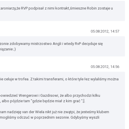
karoniarzy,że RVP podpisał z nimi kontrakt,śmieszne Robin zostaje u
05.08.2012, 14:57
sezonie zdobywamy mistrzostwo Angli i wtedy RvP decyduje się
iązanie ;)
05.08.2012, 14:56
cie celuje w trofea. Z takimi transferami, o które tyle łez wylaliśmy można
owiedzieć Wengerowi i Gazdisowi, że albo przychodzi kilku
 albo pójdzie tam "gdzie będzie miał z kim grać ";].
mam nadzieję van der Wiela nikt już nie zwątpi, że jesteśmy klubem
o mogliśmy odczuć w poprzednim sezonie. Gdybyśmy wyszli