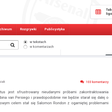
Tab
lig
chiwum
Rozgrywki
Publicystyka
w tekstach
w komentarzach
466
Osób online:
siak
103
komentarzy
tus jest sfrustrowany nieudanymi próbami zakontraktowania
ina van Persiego i prawdopodobnie nie będzie starał się dalej o
 nowym celem stał się Salomon Rondon z ogarniętej problemami