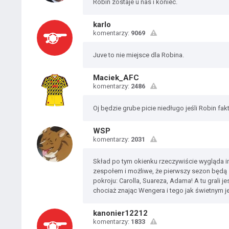
Robin zostaje u nas i koniec.
karlo
komentarzy:
9069
Juve to nie miejsce dla Robina.
Maciek_AFC
komentarzy:
2486
Oj będzie grube picie niedługo jeśli Robin fakty
WSP
komentarzy:
2031
Skład po tym okienku rzeczywiście wygląda i
zespołem i możliwe, że pierwszy sezon będą 
pokroju: Carolla, Suareza, Adama! A tu grali j
chociaż znając Wengera i tego jak świetnym je
kanonier12212
komentarzy:
1833