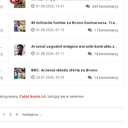
01.08.2026, 13:31
zy
449
komentarzy
ź Artety
85 milionów funtów za Bruno Guimaraesa. Transfer na
01.08.2026, 07:13
zy
17
komentarzy
funtów
Arsenal uzgodnił wstępne warunki kontraktu z Vinic
01.08.2026, 07:11
zy
18
komentarzy
endim
BBC: Arsenal składa ofertę za Bruno
23.07.2026, 20:29
zy
14
komentarzy
zalogowany.
Załóż konto
lub zaloguj się w serwisie.
1
2
3
następna
→