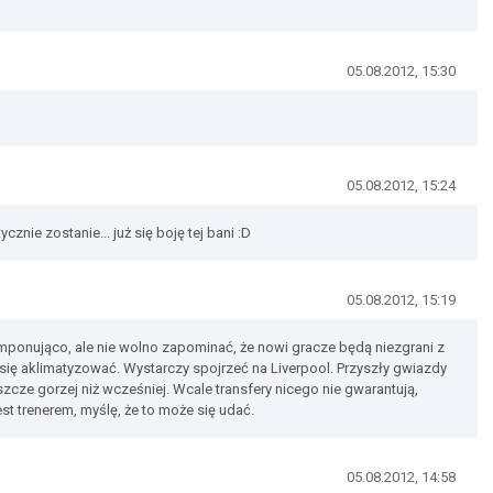
05.08.2012, 15:30
05.08.2012, 15:24
cznie zostanie... już się boję tej bani :D
05.08.2012, 15:19
mponująco, ale nie wolno zapominać, że nowi gracze będą niezgrani z
się aklimatyzować. Wystarczy spojrzeć na Liverpool. Przyszły gwiazdy
eszcze gorzej niż wcześniej. Wcale transfery nicego nie gwarantują,
st trenerem, myślę, że to może się udać.
05.08.2012, 14:58