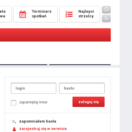
ela
Terminarz
Najlepsi
owa
spotkań
strzelcy
Oceny
pomeczowe
Typer
kanonierzy.com
UdanaRandka.com
1
2
3
4
5
6
7
8
zapamiętaj mnie
9
10
11
12
13
14
15
zapomniałem hasła
16
17
18
zarejestruj się w serwisie
19
20