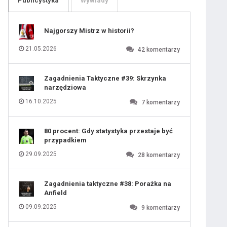
Publicystyka
Wywiady
109
110
111
112
113
114
Najgorszy Mistrz w historii?
115
116
 ostatniej prostej
117
118
21.05.2026
42
komentarzy
119
120
121
122
123
124
Zagadnienia Taktyczne #39: Skrzynka
125
iusem Juniorem?
126
narzędziowa
127
128
129
130
16.10.2025
7
komentarzy
131
80 procent: Gdy statystyka przestaje być
przypadkiem
29.09.2025
28
komentarzy
Zagadnienia taktyczne #38: Porażka na
Anfield
09.09.2025
9
komentarzy