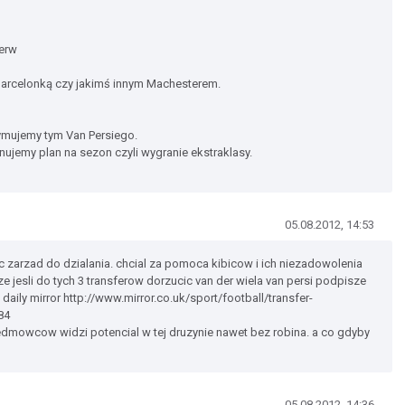
erw
Barcelonką czy jakimś innym Machesterem.
ymujemy tym Van Persiego.
nujemy plan na sezon czyli wygranie ekstraklasy.
05.08.2012, 14:53
c zarzad do dzialania. chcial za pomoca kibicow i ich niezadowolenia
 jesli do tych 3 transferow dorzucic van der wiela van persi podpisze
 daily mirror http://www.mirror.co.uk/sport/football/transfer-
84
edmowcow widzi potencial w tej druzynie nawet bez robina. a co gdyby
05.08.2012, 14:36