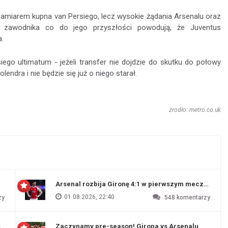
 zamiarem kupna van Persiego, lecz wysokie żądania Arsenalu oraz
 zawodnika co do jego przyszłości powodują, że Juventus
.
ego ultimatum - jeżeli transfer nie dojdzie do skutku do połowy
endra i nie będzie się już o niego starał.
źrodło: metro.co.uk
Arsenal rozbija Gironę 4:1 w pierwszym meczu prz
01.08.2026, 22:40
zy
548
komentarzy
 Evertonu
Zaczynamy pre-season! Girona vs Arsenalu