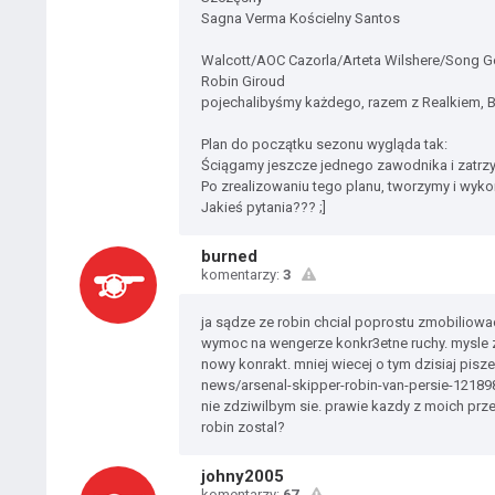
Sagna Verma Kościelny Santos
Walcott/AOC Cazorla/Arteta Wilshere/Song G
Robin Giroud
pojechalibyśmy każdego, razem z Realkiem, 
Plan do początku sezonu wygląda tak:
Ściągamy jeszcze jednego zawodnika i zatrz
Po zrealizowaniu tego planu, tworzymy i wyko
Jakieś pytania??? ;]
burned
komentarzy:
3
ja sądze ze robin chcial poprostu zmobiliowa
wymoc na wengerze konkr3etne ruchy. mysle ze
nowy konrakt. mniej wiecej o tym dzisiaj pisze
news/arsenal-skipper-robin-van-persie-12189
nie zdziwilbym sie. prawie kazdy z moich prz
robin zostal?
johny2005
komentarzy:
67