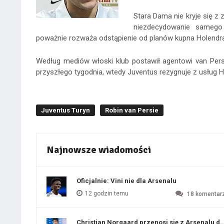
Stara Dama nie kryje się z
niezdecydowanie samego
poważnie rozważa odstąpienie od planów kupna Holendra
Według mediów włoski klub postawił agentowi van Persi
przyszłego tygodnia, wtedy Juventus rezygnuje z usług Hol
Juventus Turyn
Robin van Persie
Najnowsze wiadomości
Oficjalnie: Vini nie dla Arsenalu
12 godzin temu
18
komentar
Christian Norgaard przenosi się z Arsenalu do