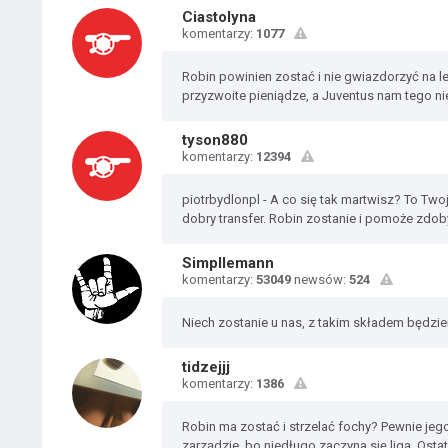
Ciastolyna
komentarzy:
1077
Robin powinien zostać i nie gwiazdorzyć na le
przyzwoite pieniądze, a Juventus nam tego ni
tyson880
komentarzy:
12394
piotrbydlonpl - A co się tak martwisz? To Twoj
dobry transfer. Robin zostanie i pomoże zdob
Simpllemann
komentarzy:
53049
newsów:
524
Niech zostanie u nas, z takim składem będzie
tidzejjj
komentarzy:
1386
Robin ma zostać i strzelać fochy? Pewnie jeg
zarządzie, bo niedługo zaczyna się liga. Osta