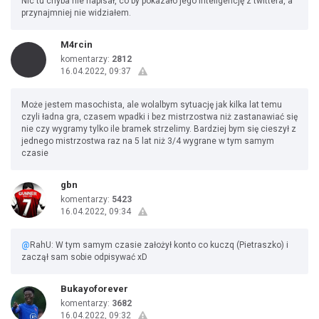
Nic tu chyba nie napisał, co by pokazało jego inteligencję z twittera, a
przynajmniej nie widziałem.
M4rcin
komentarzy:
2812
16.04.2022, 09:37
Może jestem masochista, ale wolalbym sytuację jak kilka lat temu
czyli ładna gra, czasem wpadki i bez mistrzostwa niż zastanawiać się
nie czy wygramy tylko ile bramek strzelimy. Bardziej bym się cieszył z
jednego mistrzostwa raz na 5 lat niż 3/4 wygrane w tym samym
czasie
gbn
komentarzy:
5423
16.04.2022, 09:34
@
RahU: W tym samym czasie założył konto co kuczq (Pietraszko) i
zaczął sam sobie odpisywać xD
Bukayoforever
komentarzy:
3682
16.04.2022, 09:32