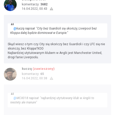
komentarzy:
3682
16.04.2022, 00:43
@
kuczq napisał: "City bez Guardioli się skończy, Liverpool bez
Kloppa dalej będzie dominował w Europie."
Skąd wiesz o tym czy City się skończy bez Guardioli i czy LFC się nie
skończy, bez Kloppa?XDD
Najbardziej utytułowanym klubem w Anglii jest Manchester United,
drogi fanie Liverpoolu.
kuczq
(zawieszony)
komentarzy:
65
16.04.2022, 00:38
@
MCX018 napisał: "najbardziej utytułowany klub w Anglii to
niestety ale manure"