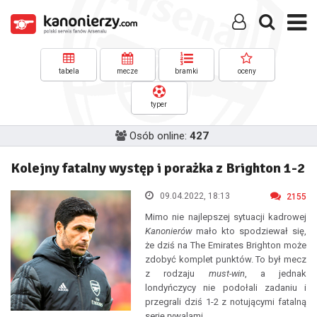
tabela
mecze
bramki
oceny
typer
Osób online:
427
Kolejny fatalny występ i porażka z Brighton 1-2
09.04.2022, 18:13
2155
Mimo nie najlepszej sytuacji kadrowej
Kanonierów
mało kto spodziewał się,
że dziś na The Emirates Brighton może
zdobyć komplet punktów. To był mecz
z rodzaju
must-win
, a jednak
londyńczycy nie podołali zadaniu i
przegrali dziś 1-2 z notującymi fatalną
serię rywalami.