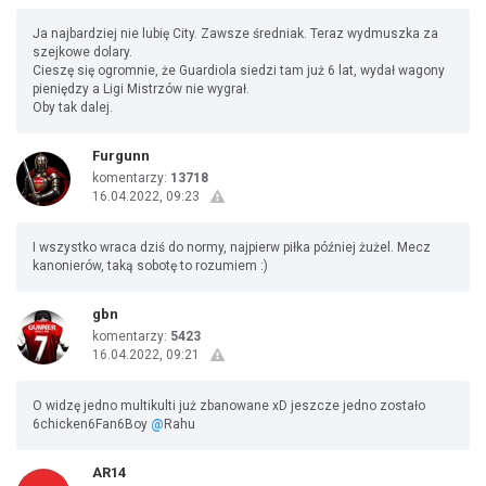
Ja najbardziej nie lubię City. Zawsze średniak. Teraz wydmuszka za
szejkowe dolary.
Cieszę się ogromnie, że Guardiola siedzi tam już 6 lat, wydał wagony
pieniędzy a Ligi Mistrzów nie wygrał.
Oby tak dalej.
Furgunn
komentarzy:
13718
16.04.2022, 09:23
I wszystko wraca dziś do normy, najpierw piłka później żużel. Mecz
kanonierów, taką sobotę to rozumiem :)
gbn
komentarzy:
5423
16.04.2022, 09:21
O widzę jedno multikulti już zbanowane xD jeszcze jedno zostało
6chicken6Fan6Boy
@
Rahu
AR14