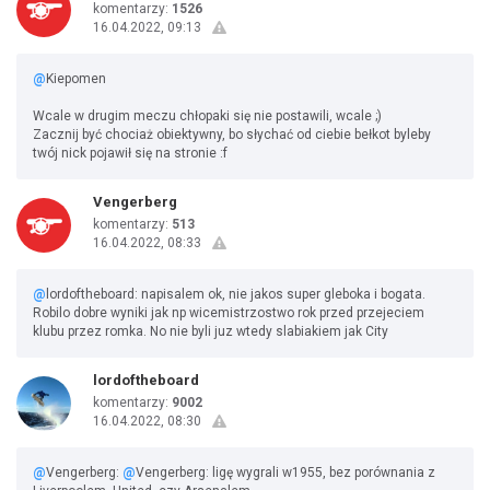
komentarzy:
1526
16.04.2022, 09:13
@
Kiepomen
Wcale w drugim meczu chłopaki się nie postawili, wcale ;)
Zacznij być chociaż obiektywny, bo słychać od ciebie bełkot byleby
twój nick pojawił się na stronie :f
Vengerberg
komentarzy:
513
16.04.2022, 08:33
@
lordoftheboard: napisalem ok, nie jakos super gleboka i bogata.
Robilo dobre wyniki jak np wicemistrzostwo rok przed przejeciem
klubu przez romka. No nie byli juz wtedy slabiakiem jak City
lordoftheboard
komentarzy:
9002
16.04.2022, 08:30
@
Vengerberg:
@
Vengerberg: ligę wygrali w1955, bez porównania z