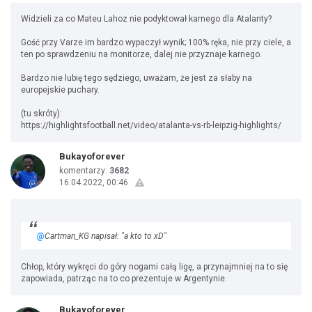
Widzieli za co Mateu Lahoz nie podyktował karnego dla Atalanty?
Gość przy Varze im bardzo wypaczył wynik; 100% ręka, nie przy ciele, a
ten po sprawdzeniu na monitorze, dalej nie przyznaje karnego.
Bardzo nie lubię tego sędziego, uważam, że jest za słaby na
europejskie puchary.
(tu skróty):
https://highlightsfootball.net/video/atalanta-vs-rb-leipzig-highlights/
Bukayoforever
komentarzy:
3682
16.04.2022, 00:46
@
Cartman_KG napisał: "a kto to xD"
Chłop, który wykręci do góry nogami całą ligę, a przynajmniej na to się
zapowiada, patrząc na to co prezentuje w Argentynie.
Bukayoforever