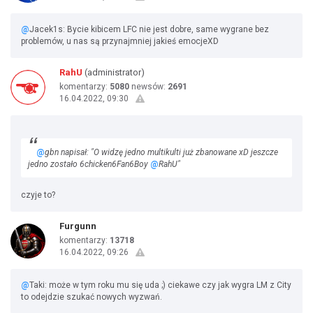
@
Jacek1s: Bycie kibicem LFC nie jest dobre, same wygrane bez
problemów, u nas są przynajmniej jakieś emocjeXD
RahU
(administrator)
komentarzy:
5080
newsów:
2691
16.04.2022, 09:30
@
gbn napisał: "O widzę jedno multikulti już zbanowane xD jeszcze
jedno zostało 6chicken6Fan6Boy
@
RahU"
czyje to?
Furgunn
komentarzy:
13718
16.04.2022, 09:26
@
Taki: może w tym roku mu się uda ;) ciekawe czy jak wygra LM z City
to odejdzie szukać nowych wyzwań.