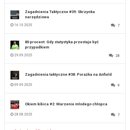
120
121
122
123
Zagadnienia Taktyczne #39: Skrzynka
124
125
narzędziowa
126
127
128
16.10.2025
7
129
130
131
80 procent: Gdy statystyka przestaje być
przypadkiem
29.09.2025
28
Zagadnienia taktyczne #38: Porażka na Anfield
09.09.2025
9
Okiem kibica #2: Marzenie młodego chłopca
28.08.2025
7