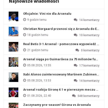
Najnowsze wiadomości
Oficjalnie: Vini nie dla Arsenalu
9 godzin temu
14
komentarzy
Christian Norgaard przenosi się z Arsenalu do Everton
18 godzin temu
10
komentarzy
Real Betis 3-1 Arsenal - pomeczowa wypowiedź Artety
21 godzin temu
0
komentarzy
Arsenal sięga po Guimarãesa za 75 milionów funtów
05.08.2026, 13:55
17
komentarzy
Xabi Alonso zainteresowany Martinem Zubimendim
05.08.2026, 13:53
14
komentarzy
Arsenal rozbija Gironę 4:1 w pierwszym meczu przyg
01.08.2026, 22:40
548
komentarzy
Zaczynamy pre-season! Girona vs Arsenalu