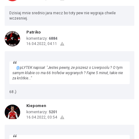
Dzisiaj mnie srednio jara mecz bo toty pew nie wygraja chwile
wczesniej.
Patriko
komentarzy:
6884
16.04.2022, 04:11
@
pLYTEK napisał: "Jestes pewny, ze piszesz o Liverpoolu ? O tym
samym klubie co ma 66 trofeów wygranych ? Fajne 5 minut, takie nie
za krótkie..."
68 ;)
Kiepomen
komentarzy:
5201
16.04.2022, 03:54