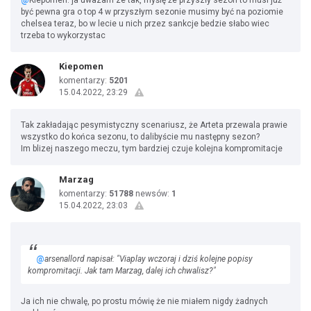
@
Kiepomen: ja uwazam ze tak, myślę że przyszły sezon to musi już
być pewna gra o top 4 w przyszłym sezonie musimy być na poziomie
chelsea teraz, bo w lecie u nich przez sankcje bedzie słabo wiec
trzeba to wykorzystac
Kiepomen
komentarzy:
5201
15.04.2022, 23:29
Tak zakładając pesymistyczny scenariusz, że Arteta przewala prawie
wszystko do końca sezonu, to dalibyście mu następny sezon?
Im blizej naszego meczu, tym bardziej czuje kolejna kompromitacje
Marzag
komentarzy:
51788
newsów:
1
15.04.2022, 23:03
@
arsenallord napisał: "Viaplay wczoraj i dziś kolejne popisy
kompromitacji. Jak tam Marzag, dalej ich chwalisz?"
Ja ich nie chwalę, po prostu mówię że nie miałem nigdy żadnych