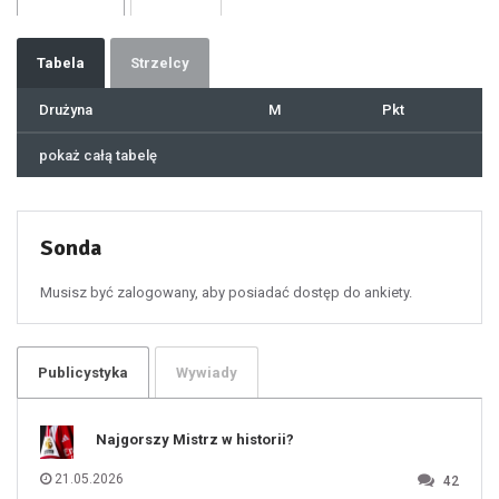
32
33
34
35
36
37
Tabela
Strzelcy
38
39
40
41
Drużyna
M
Pkt
42
43
44
45
46
pokaż całą tabelę
47
48
49
50
51
52
53
54
55
Sonda
56
57
58
59
60
Musisz być zalogowany, aby posiadać dostęp do ankiety.
61
100
101
102
103
104
105
106
Publicystyka
Wywiady
107
108
109
110
111
112
Najgorszy Mistrz w historii?
113
114
115
116
21.05.2026
42
117
118
119