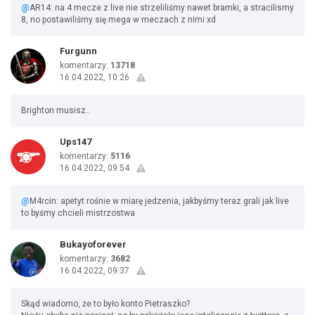
@
AR14: na 4 mecze z live nie strzeliliśmy nawet bramki, a stracilismy
8, no postawiliśmy się mega w meczach z nimi xd
Furgunn
komentarzy:
13718
16.04.2022, 10:26
Brighton musisz..
Ups147
komentarzy:
5116
16.04.2022, 09:54
@
M4rcin: apetyt rośnie w miarę jedzenia, jakbyśmy teraz grali jak live
to byśmy chcieli mistrzostwa
Bukayoforever
komentarzy:
3682
16.04.2022, 09:37
Skąd wiadomo, że to było konto Pietraszko?