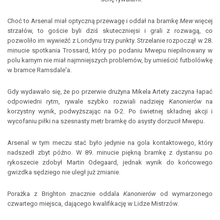
Choć to Arsenal miał optyczną przewagę i oddał na bramkę
Mew
więcej
strzałów, to goście byli dziś skuteczniejsi i grali z rozwagą, co
pozwoliło im wywieźć z Londynu trzy punkty. Strzelanie rozpoczął w 28.
minucie spotkania Trossard, który po podaniu Mwepu niepilnowany w
polu karnym nie miał najmniejszych problemów, by umieścić futbolówkę
w bramce Ramsdale'a.
Gdy wydawało się, że po przerwie drużyna Mikela Artety zaczyna łapać
odpowiedni rytm, rywale szybko rozwiali nadzieję
Kanonierów
na
korzystny wynik, podwyższając na 0-2. Po świetnej składnej akcji i
wycofaniu piłki na szesnasty metr bramkę do asysty dorzucił Mwepu.
Arsenal w tym meczu stać było jedynie na gola kontaktowego, który
nadszedł zbyt późno. W 89. minucie piękną bramkę z dystansu po
rykoszecie zdobył Martin Odegaard, jednak wynik do końcowego
gwizdka sędziego nie uległ już zmianie.
Porażka z Brighton znacznie oddala
Kanonierów
od wymarzonego
czwartego miejsca, dającego kwalifikację w Lidze Mistrzów.