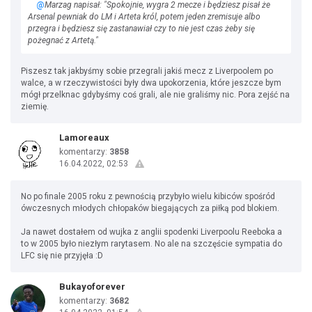
@
Marzag napisał: "Spokojnie, wygra 2 mecze i będziesz pisał że
Arsenal pewniak do LM i Arteta król, potem jeden zremisuje albo
przegra i będziesz się zastanawiał czy to nie jest czas żeby się
pożegnać z Artetą."
Piszesz tak jakbyśmy sobie przegrali jakiś mecz z Liverpoolem po
walce, a w rzeczywistości były dwa upokorzenia, które jeszcze bym
mógł przelknac gdybyśmy coś grali, ale nie graliśmy nic. Pora zejść na
ziemię.
Lamoreaux
komentarzy:
3858
16.04.2022, 02:53
No po finale 2005 roku z pewnością przybyło wielu kibiców spośród
ówczesnych młodych chłopaków biegających za piłką pod blokiem.
Ja nawet dostałem od wujka z anglii spodenki Liverpoolu Reeboka a
to w 2005 było niezłym rarytasem. No ale na szczęście sympatia do
LFC się nie przyjęła :D
Bukayoforever
komentarzy:
3682