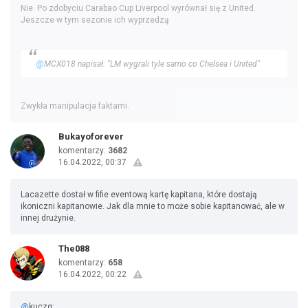
Nie. Po zdobyciu Carabao Cup Liverpool wyrównał się z United.
Jeszcze w tym sezonie ich wyprzedzą
@
MCX018 napisał: "LM wygrali tyle samo co Chelsea i United"
Zwykła manipulacja faktami.
Bukayoforever
komentarzy:
3682
16.04.2022, 00:37
Lacazette dostał w fifie eventową kartę kapitana, które dostają
ikoniczni kapitanowie. Jak dla mnie to może sobie kapitanować, ale w
innej drużynie.
The088
komentarzy:
658
16.04.2022, 00:22
@
kuczq: