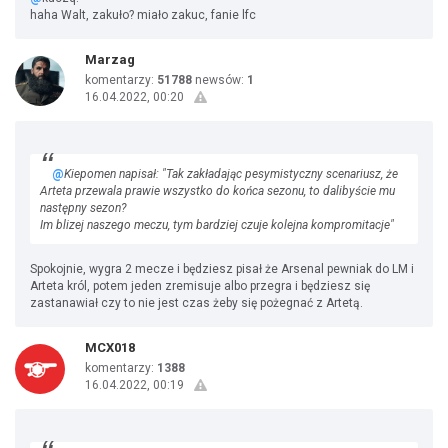
haha Walt, zakuło? miało zakuc, fanie lfc
Marzag
komentarzy:
51788
newsów:
1
16.04.2022, 00:20
@
Kiepomen napisał: "Tak zakładając pesymistyczny scenariusz, że
Arteta przewala prawie wszystko do końca sezonu, to dalibyście mu
następny sezon?
Im blizej naszego meczu, tym bardziej czuje kolejna kompromitacje"
Spokojnie, wygra 2 mecze i będziesz pisał że Arsenal pewniak do LM i
Arteta król, potem jeden zremisuje albo przegra i będziesz się
zastanawiał czy to nie jest czas żeby się pożegnać z Artetą.
MCX018
komentarzy:
1388
16.04.2022, 00:19