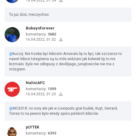
16.04.2022, 01:54
To już dziś, meczychoo.
Bukayoforever
komentarzy:
3682
16.04.2022, 01:32
@
kuczq: Nie trzeba być kibicem Arsenalu by tu być, tak szczerze to
nawet kibice totegówna są tu mile widziani jak kolwiek by to nie
brzmiało. Byle nie odlepusy z devillpage, junajtowców nie ma z
mózgiem.
NaliniAFC
komentarzy:
1099
16.04.2022, 01:23
@
MCX018: no sory ale jak w Liverpoolu grał Dudek, Kuyt, Gerrard,
Torres to na pewno było wtedy sporo polskich kibiców.
pLYTEK
komentarzy:
4393