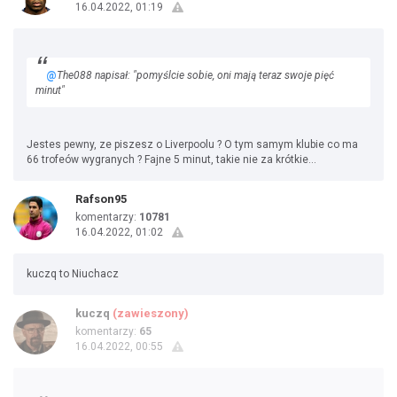
16.04.2022, 01:19
@
The088 napisał: "pomyślcie sobie, oni mają teraz swoje pięć
minut"
Jestes pewny, ze piszesz o Liverpoolu ? O tym samym klubie co ma
66 trofeów wygranych ? Fajne 5 minut, takie nie za krótkie...
Rafson95
komentarzy:
10781
16.04.2022, 01:02
kuczq to Niuchacz
kuczq
(zawieszony)
komentarzy:
65
16.04.2022, 00:55