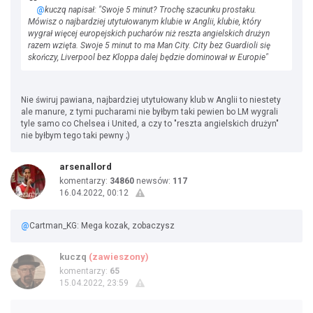
@
kuczq napisał: "Swoje 5 minut? Trochę szacunku prostaku.
Mówisz o najbardziej utytułowanym klubie w Anglii, klubie, który
wygrał więcej europejskich pucharów niż reszta angielskich drużyn
razem wzięta. Swoje 5 minut to ma Man City. City bez Guardioli się
skończy, Liverpool bez Kloppa dalej będzie dominował w Europie"
Nie świruj pawiana, najbardziej utytułowany klub w Anglii to niestety
ale manure, z tymi pucharami nie byłbym taki pewien bo LM wygrali
tyle samo co Chelsea i United, a czy to "reszta angielskich drużyn"
nie byłbym tego taki pewny ;)
arsenallord
komentarzy:
34860
newsów:
117
16.04.2022, 00:12
@
Cartman_KG: Mega kozak, zobaczysz
kuczq
(zawieszony)
komentarzy:
65
15.04.2022, 23:59