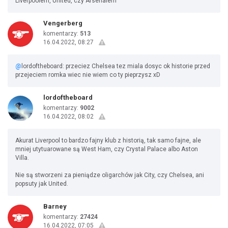
Liverpoolem, United, czy Arsenalem
Vengerberg
komentarzy:
513
16.04.2022, 08:27
@
lordoftheboard: przeciez Chelsea tez miala dosyc ok historie przed
przejeciem romka wiec nie wiem co ty pieprzysz xD
lordoftheboard
komentarzy:
9002
16.04.2022, 08:02
Akurat Liverpool to bardzo fajny klub z historią, tak samo fajne, ale
mniej utytuarowane są West Ham, czy Crystal Palace albo Aston
Villa.
Nie są stworzeni za pieniądze oligarchów jak City, czy Chelsea, ani
popsuty jak United.
Barney
komentarzy:
27424
16.04.2022, 07:05