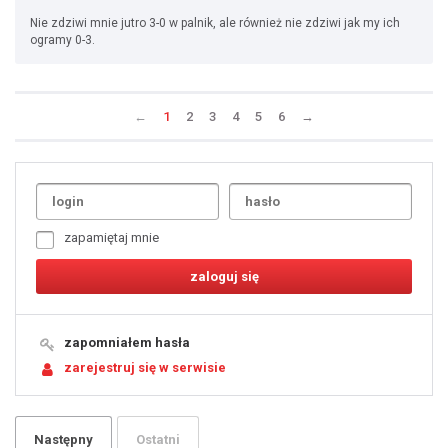
Nie zdziwi mnie jutro 3-0 w palnik, ale również nie zdziwi jak my ich
ogramy 0-3.
←
1
2
3
4
5
6
→
Uda
1
2
3
4
5
6
7
zapamiętaj mnie
8
9
10
11
12
13
14
15
16
17
18
19
zapomniałem hasła
20
21
zarejestruj się w serwisie
22
23
24
25
26
27
28
29
Następny
Ostatni
30
31