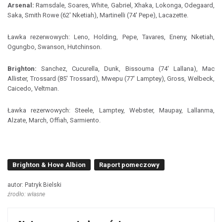
Arsenal:
Ramsdale, Soares, White, Gabriel, Xhaka, Lokonga, Odegaard,
Saka, Smith Rowe (62' Nketiah), Martinelli (74' Pepe), Lacazette.
Ławka rezerwowych: Leno, Holding, Pepe, Tavares, Eneny, Nketiah,
Ogungbo, Swanson, Hutchinson.
Brighton:
Sanchez, Cucurella, Dunk, Bissouma (74' Lallana), Mac
Allister, Trossard (85' Trossard), Mwepu (77' Lamptey), Gross, Welbeck,
Caicedo, Veltman.
Ławka rezerwowych: Steele, Lamptey, Webster, Maupay, Lallanma,
Alzate, March, Offiah, Sarmiento.
Brighton & Hove Albion
Raport pomeczowy
autor: Patryk Bielski
źrodło: własne