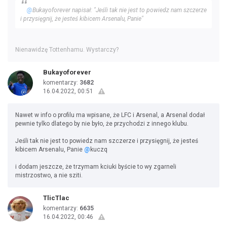
@
Bukayoforever napisał: "Jeśli tak nie jest to powiedz nam szczerze
i przysięgnij, że jesteś kibicem Arsenalu, Panie"
Nienawidzę Tottenhamu. Wystarczy?
Bukayoforever
komentarzy:
3682
16.04.2022, 00:51
Nawet w info o profilu ma wpisane, że LFC i Arsenal, a Arsenal dodał
pewnie tylko dlatego by nie było, że przychodzi z innego klubu.
Jeśli tak nie jest to powiedz nam szczerze i przysięgnij, że jesteś
kibicem Arsenalu, Panie
@
kuczq
i dodam jeszcze, że trzymam kciuki byście to wy zgarneli
mistrzostwo, a nie sziti.
TlicTlac
komentarzy:
6635
16.04.2022, 00:46