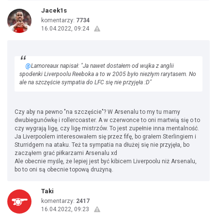
Jacek1s
komentarzy:
7734
16.04.2022, 09:24
@
Lamoreaux napisał: "Ja nawet dostałem od wujka z anglii
spodenki Liverpoolu Reeboka a to w 2005 było niezłym rarytasem. No
ale na szczęście sympatia do LFC się nie przyjęła :D"
Czy aby na pewno "na szczęście"? W Arsenalu to my tu mamy
dwubiegunówkę i rollercoaster. A w czerwonce to oni martwią się o to
czy wygrają ligę, czy ligę mistrzów. To jest zupełnie inna mentalność.
Ja Liverpoolem interesowałem się przez fifę, bo grałem Sterlingiem i
Sturridgem na ataku. Też ta sympatia na dłużej się nie przyjęła, bo
zacząłem grać piłkarzami Arsenalu xd
Ale obecnie myślę, że lepiej jest być kibicem Liverpoolu niż Arsenalu,
bo to oni są obecnie topową drużyną.
Taki
komentarzy:
2417
16.04.2022, 09:23