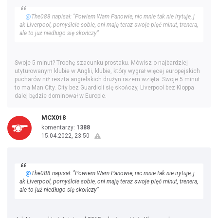
@
The088 napisał: "Powiem Wam Panowie, nic mnie tak nie irytuje, j
ak Liverpool, pomyślcie sobie, oni mają teraz swoje pięć minut, trenera,
ale to już niedługo się skończy"
Swoje 5 minut? Trochę szacunku prostaku. Mówisz o najbardziej
utytułowanym klubie w Anglii, klubie, który wygrał więcej europejskich
pucharów niż reszta angielskich drużyn razem wzięta. Swoje 5 minut
to ma Man City. City bez Guardioli się skończy, Liverpool bez Kloppa
dalej będzie dominował w Europie.
MCX018
komentarzy:
1388
15.04.2022, 23:50
@
The088 napisał: "Powiem Wam Panowie, nic mnie tak nie irytuje, j
ak Liverpool, pomyślcie sobie, oni mają teraz swoje pięć minut, trenera,
ale to już niedługo się skończy"