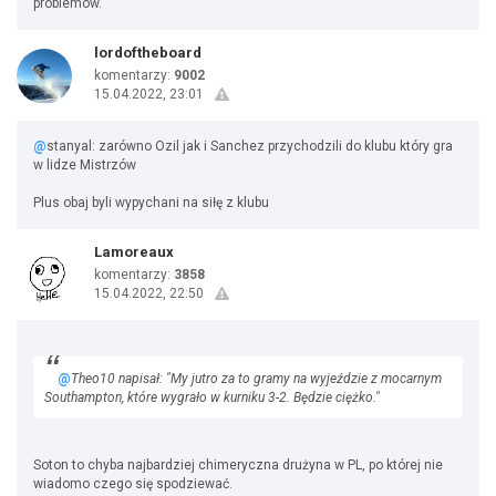
problemów.
lordoftheboard
komentarzy:
9002
15.04.2022, 23:01
@
stanyal: zarówno Ozil jak i Sanchez przychodzili do klubu który gra
w lidze Mistrzów
Plus obaj byli wypychani na siłę z klubu
Lamoreaux
komentarzy:
3858
15.04.2022, 22:50
@
Theo10 napisał: "My jutro za to gramy na wyjeździe z mocarnym
Southampton, które wygrało w kurniku 3-2. Będzie ciężko."
Soton to chyba najbardziej chimeryczna drużyna w PL, po której nie
wiadomo czego się spodziewać.