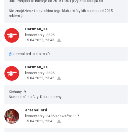
Jak Liverpool to istnieje od 2015 roku i przyjścia Kloopa xd
Nie znajdziesz teraz kibica tego klubu, który kibicuje przed 2015
rokiem ;)
Cartman_KG
komentarzy:
3895
15.04.2022, 23:43
@
arsenallord: a kto to xD
Cartman_KG
komentarzy:
3895
15.04.2022, 23:42
Kichany t9
Nunez trafi do City. Dobra screny..
arsenallord
komentarzy:
34860
newsów:
117
15.04.2022, 23:41