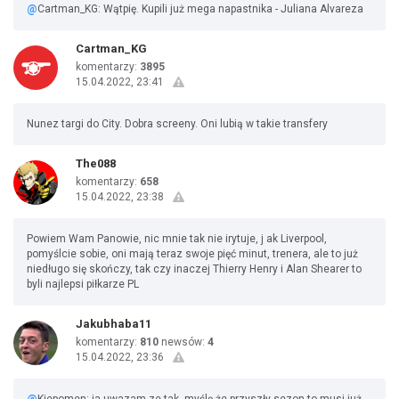
@
Cartman_KG: Wątpię. Kupili już mega napastnika - Juliana Alvareza
Cartman_KG
komentarzy:
3895
15.04.2022, 23:41
Nunez targi do City. Dobra screeny. Oni lubią w takie transfery
The088
komentarzy:
658
15.04.2022, 23:38
Powiem Wam Panowie, nic mnie tak nie irytuje, j ak Liverpool,
pomyślcie sobie, oni mają teraz swoje pięć minut, trenera, ale to już
niedługo się skończy, tak czy inaczej Thierry Henry i Alan Shearer to
byli najlepsi piłkarze PL
Jakubhaba11
komentarzy:
810
newsów:
4
15.04.2022, 23:36