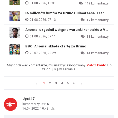
01.08.2026, 13:31
449
komentarzy
85 milionów funtów za Bruno Guimaraesa. Transfer na o
01.08.2026, 07:13
17
komentarzy
Arsenal uzgodnił wstępne warunki kontraktu z Viniciu
01.08.2026, 07:11
18
komentarzy
BBC: Arsenal składa ofertę za Bruno
23.07.2026, 20:29
14
komentarzy
Aby dodawać komentarze, musisz być zalogowany.
Załóż konto
lub
zaloguj się w serwisie.
←
1
2
3
4
5
6
→
Ups147
komentarzy:
5116
16.04.2022, 10:43