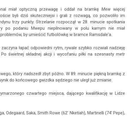
nal miał optyczną przewagę i oddał na bramkę
Mew
więcej
oście byli dziś skuteczniejsi i grali z rozwagą, co pozwoliło im
dynu trzy punkty. Strzelanie rozpoczął w 28. minucie spotkania
óry po podaniu Mwepu niepilnowany w polu karnym nie miał
 problemów, by umieścić futbolówkę w bramce Ramsdale'a.
 zaczyna łapać odpowiedni rytm, rywale szybko rozwiali nadzieję
o świetnej składnej akcji i wycofaniu piłki na szesnasty metr
owego, który nadszedł zbyt późno. W 89. minucie piękną bramkę z
wynik do końcowego gwizdka sędziego nie uległ już zmianie.
marzonego czwartego miejsca, dającego kwalifikację w Lidze
, Odegaard, Saka, Smith Rowe (62' Nketiah), Martinelli (74' Pepe),