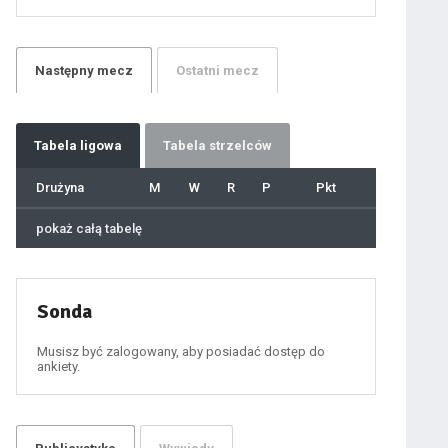
21
22
23
24
25
26
27
Następny
mecz
Ostatni
mecz
28
29
30
31
32
33
34
35
36
Tabela
ligowa
Tabela strzelców
37
38
39
40
Drużyna
M
W
R
P
Pkt
41
42
43
44
45
pokaż całą tabelę
46
47
48
49
50
51
52
53
54
Sonda
55
56
57
58
59
Musisz być zalogowany, aby posiadać dostęp do
60
ankiety.
61
100
101
102
103
104
105
106
107
108