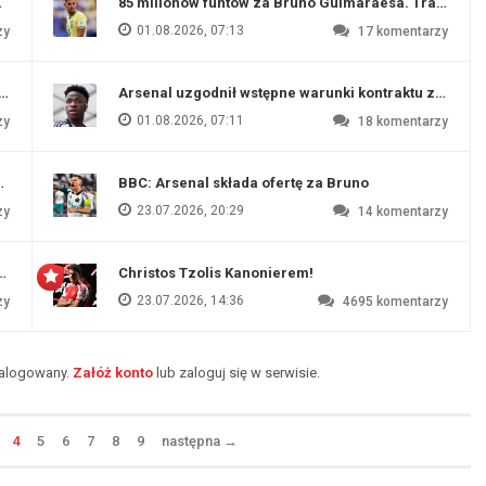
ź Artety
85 milionów funtów za Bruno Guimaraesa. Transfer na
01.08.2026, 07:13
zy
17
komentarzy
funtów
Arsenal uzgodnił wstępne warunki kontraktu z Vinic
01.08.2026, 07:11
zy
18
komentarzy
endim
BBC: Arsenal składa ofertę za Bruno
23.07.2026, 20:29
zy
14
komentarzy
czu przygotowawczym
Christos Tzolis Kanonierem!
23.07.2026, 14:36
zy
4695
komentarzy
zalogowany.
Załóż konto
lub zaloguj się w serwisie.
4
5
6
7
8
9
następna
→