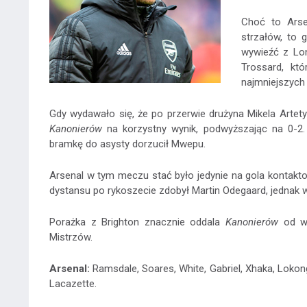
Choć to Arse
strzałów, to g
wywieźć z Lon
Trossard, kt
najmniejszych
Gdy wydawało się, że po przerwie drużyna Mikela Artety
Kanonierów
na korzystny wynik, podwyższając na 0-2. P
bramkę do asysty dorzucił Mwepu.
Arsenal w tym meczu stać było jedynie na gola kontakt
dystansu po rykoszecie zdobył Martin Odegaard, jednak 
Porażka z Brighton znacznie oddala
Kanonierów
od wy
Mistrzów.
Arsenal:
Ramsdale, Soares, White, Gabriel, Xhaka, Lokonga
Lacazette.