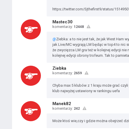
https://twitter.com/Sjthefirst9/status/151
Mastec30
komentarzy:
12448
@
Ziebka: a to nie jest tak, że jak West Ham 
jak Live/MC wygrają LM będąc w top4 to nic si
że zwycięzca LM gra też w kolejnej edycji nie
kolejnej edycji obrony trofeum. Tak to pamiet
Ziebka
komentarzy:
2659
Chyba max 5 klubów z 1 kraju może grać czyli
klub najwyżej ustawiony w rankingu uefa
Manek82
komentarzy:
242
Może ktoś wie,czy i gdzie można obejrzeć dzi