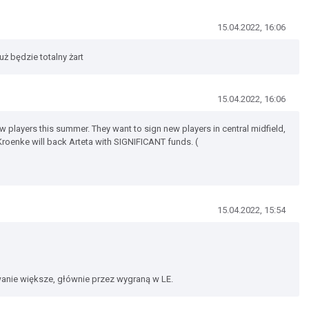
15.04.2022, 16:06
ż będzie totalny żart
15.04.2022, 16:06
ew players this summer. They want to sign new players in central midfield,
Kroenke will back Arteta with SIGNIFICANT funds. (
15.04.2022, 15:54
wanie większe, głównie przez wygraną w LE.