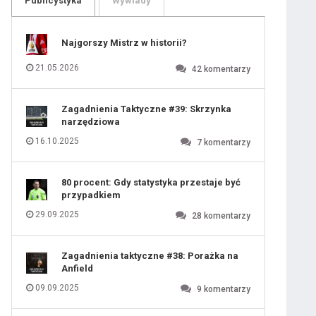
Publicystyka
Wywiady
109
110
111
112
113
114
Najgorszy Mistrz w historii?
115
116
117
118
21.05.2026
42
komentarzy
119
120
121
122
123
124
Zagadnienia Taktyczne #39: Skrzynka
125
126
narzędziowa
127
128
129
130
16.10.2025
7
komentarzy
131
80 procent: Gdy statystyka przestaje być
przypadkiem
29.09.2025
28
komentarzy
Zagadnienia taktyczne #38: Porażka na
Anfield
09.09.2025
9
komentarzy