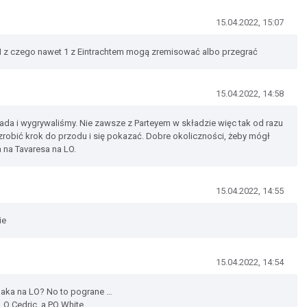
15.04.2022, 15:07
M z czego nawet 1 z Eintrachtem mogą zremisować albo przegrać
15.04.2022, 14:58
ada i wygrywaliśmy. Nie zawsze z Parteyem w składzie więc tak od razu
zrobić krok do przodu i się pokazać. Dobre okoliczności, żeby mógł
a na Tavaresa na LO.
15.04.2022, 14:55
ie
15.04.2022, 14:54
haka na LO? No to pograne …
LO Cedric, a PO White