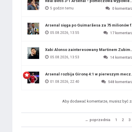
Real Betis 3-1 Arsenal - pomeczowa wypowied
5 godzin temu
0
komentar
Arsenal sięga po Guimarãesa za 75 milionów 
05.08.2026, 13:55
17
komentar
Xabi Alonso zainteresowany Martinem Zubim
05.08.2026, 13:53
14
komentar
Arsenal rozbija Gironę 4:1 w pierwszym me
01.08.2026, 22:40
548
komentar
Aby dodawać komentarze, musisz być 
←
poprzednia
1
2
3