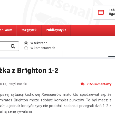
Tab
lig
chiwum
Rozgrywki
Publicystyka
w tekstach
w komentarzach
779
Osób online:
żka z Brighton 1-2
8:13
, Patryk Bielski
2155
komentarzy
epszej sytuacji kadrowej
Kanonierów
mało kto spodziewał się, że
mirates Brighton może zdobyć komplet punktów. To był mecz z
win
, a jednak londyńczycy nie podołali zadaniu i przegrali dziś 1-2 z
alną serię rywalami.