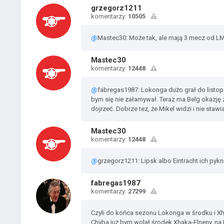
grzegorz1211
komentarzy:
10505
@
Mastec30: Może tak, ale mają 3 mecz od L
Mastec30
komentarzy:
12448
@
fabregas1987: Lokonga dużo grał do listop
bym się nie załamywał. Teraz ma Belg okazję 
dojrzeć. Dobrze tez, że Mikel widzi i nie stawi
Mastec30
komentarzy:
12448
@
grzegorz1211: Lipsk albo Eintracht ich pykn
fabregas1987
komentarzy:
27299
Czyli do końca sezonu Lokonga w środku i X
Chyba już bym wolał środek Xhaka-Elneny, na 