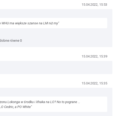
15.04.2022, 15:53
 to WHU ma większe szanse na LM niż my"
odobne równe 0
15.04.2022, 15:39
15.04.2022, 15:35
ezonu Lokonga w środku i Xhaka na LO? No to pograne …
LO Cedric, a PO White"