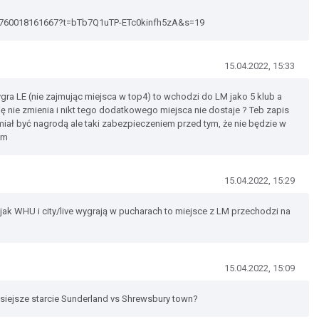
4950760018161667?t=bTb7Q1uTP-ETc0kinfh5zA&s=19
15.04.2022, 15:33
wygra LE (nie zajmując miejsca w top4) to wchodzi do LM jako 5 klub a
ę nie zmienia i nikt tego dodatkowego miejsca nie dostaje ? Teb zapis
 miał być nagrodą ale taki zabezpieczeniem przed tym, że nie będzie w
am
15.04.2022, 15:29
 jak WHU i city/live wygrają w pucharach to miejsce z LM przechodzi na
15.04.2022, 15:09
siejsze starcie Sunderland vs Shrewsbury town?