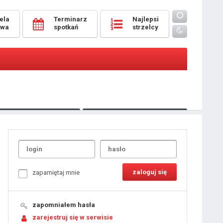
ela
Terminarz
Najlepsi
owa
spotkań
strzelcy
Oceny
pomeczowe
Typer
kanonierzy.com
UdanaRandka.com
1
2
3
4
5
6
7
8
zapamiętaj mnie
9
10
11
12
13
14
15
zapomniałem hasła
16
17
18
zarejestruj się w serwisie
19
20