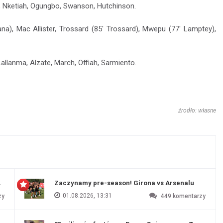
, Nketiah, Ogungbo, Swanson, Hutchinson.
na), Mac Allister, Trossard (85' Trossard), Mwepu (77' Lamptey),
llanma, Alzate, March, Offiah, Sarmiento.
źrodło: własne
 Evertonu
Zaczynamy pre-season! Girona vs Arsenalu
01.08.2026, 13:31
zy
449
komentarzy