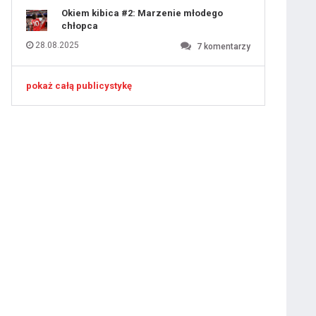
 ostatniej prostej
Okiem kibica #2: Marzenie młodego
chłopca
28.08.2025
7
komentarzy
iusem Juniorem?
pokaż całą publicystykę