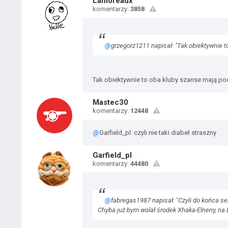
Lamoreaux
komentarzy:
3858
@
grzegorz1211 napisał: "Tak obiektywnie
Tak obiektywnie to oba kluby szanse mają p
Mastec30
komentarzy:
12448
@
Garfield_pl: czyli nie taki diabeł straszny
Garfield_pl
komentarzy:
44480
@
fabregas1987 napisał: "Czyli do końca s
Chyba już bym wolał środek Xhaka-Elneny, na 