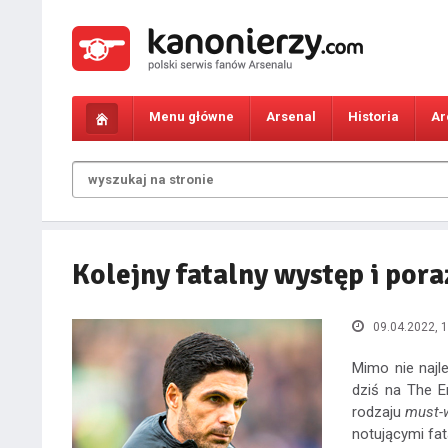
Menu główne
Arsenal
Historia
Ar
Kolejny fatalny występ i pora
09.04.2022, 1
Mimo nie najl
dziś na The E
rodzaju
must-
notującymi fat