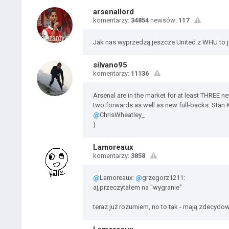
arsenallord
komentarzy:
34854
newsów:
117
Jak nas wyprzedzą jeszcze United z WHU to ju
silvano95
komentarzy:
11136
Arsenal are in the market for at least THREE n
two forwards as well as new full-backs. Stan 
@
ChrisWheatley_
)
Lamoreaux
komentarzy:
3858
@
Lamoreaux:
@
grzegorz1211:
aj,przeczytałem na "wygranie"
teraz już rozumiem, no to tak - mają zdecydo