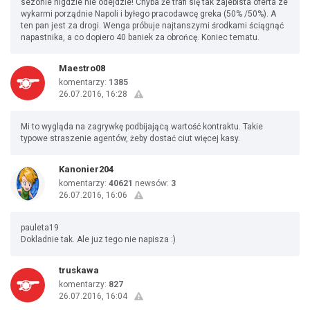
sezonie nigdzie nie odejdzie! Chyba że trafi się tak zajebista oferta ze
wykarmi porządnie Napoli i byłego pracodawcę greka (50% /50%). A
ten pan jest za drogi. Wenga próbuje najtanszymi środkami ściągnąć
napastnika, a co dopiero 40 baniek za obrońcę. Koniec tematu.
Maestro08
komentarzy:
1385
26.07.2016, 16:28
Mi to wygląda na zagrywkę podbijającą wartość kontraktu. Takie
typowe straszenie agentów, żeby dostać ciut więcej kasy.
Kanonier204
komentarzy:
40621
newsów:
3
26.07.2016, 16:06
pauleta19
Dokladnie tak. Ale juz tego nie napisza :)
truskawa
komentarzy:
827
26.07.2016, 16:04