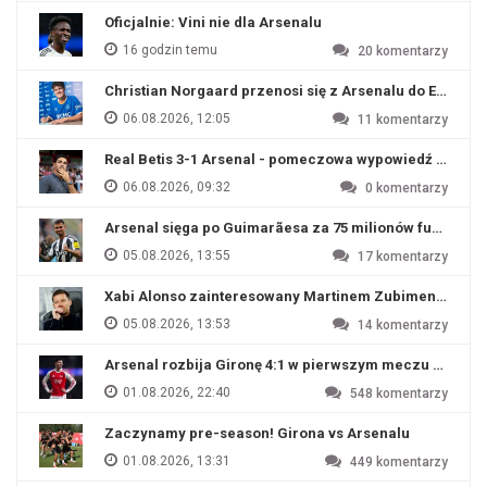
Oficjalnie: Vini nie dla Arsenalu
16 godzin temu
20
komentarzy
Christian Norgaard przenosi się z Arsenalu do Everton
06.08.2026, 12:05
11
komentarzy
Real Betis 3-1 Arsenal - pomeczowa wypowiedź Artety
06.08.2026, 09:32
0
komentarzy
Arsenal sięga po Guimarãesa za 75 milionów funtów
05.08.2026, 13:55
17
komentarzy
Xabi Alonso zainteresowany Martinem Zubimendim
05.08.2026, 13:53
14
komentarzy
Arsenal rozbija Gironę 4:1 w pierwszym meczu przyg
01.08.2026, 22:40
548
komentarzy
Zaczynamy pre-season! Girona vs Arsenalu
01.08.2026, 13:31
449
komentarzy