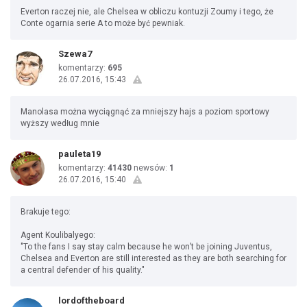
Everton raczej nie, ale Chelsea w obliczu kontuzji Zoumy i tego, że
Conte ogarnia serie A to może być pewniak.
Szewa7
komentarzy:
695
26.07.2016, 15:43
Manolasa można wyciągnąć za mniejszy hajs a poziom sportowy
wyższy według mnie
pauleta19
komentarzy:
41430
newsów:
1
26.07.2016, 15:40
Brakuje tego:
Agent Koulibalyego:
"To the fans I say stay calm because he won’t be joining Juventus,
Chelsea and Everton are still interested as they are both searching for
a central defender of his quality."
lordoftheboard