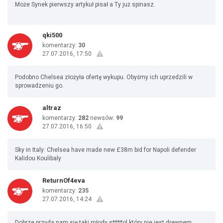
Może Synek pierwszy artykuł pisał a Ty już spinasz.
qki500
komentarzy:
30
27.07.2016, 17:50
Podobno Chelsea złożyła ofertę wykupu. Obyśmy ich uprzedzili w
sprowadzeniu go.
altraz
komentarzy:
282
newsów:
99
27.07.2016, 16:50
Sky in Italy: Chelsea have made new £38m bid for Napoli defender
Kalidou Koulibaly
ReturnOf4eva
komentarzy:
235
27.07.2016, 14:24
Dobrze przyda nam się taki młody s****ol który nie jest drewnem