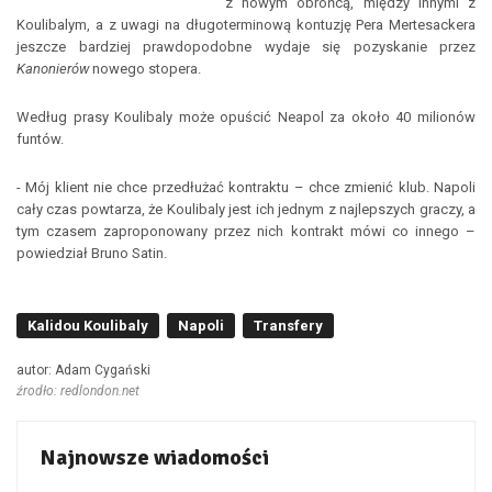
z nowym obrońcą, między innymi z
Koulibalym, a z uwagi na długoterminową kontuzję Pera Mertesackera
jeszcze bardziej prawdopodobne wydaje się pozyskanie przez
Kanonierów
nowego stopera.
Według prasy Koulibaly może opuścić Neapol za około 40 milionów
funtów.
- Mój klient nie chce przedłużać kontraktu – chce zmienić klub. Napoli
cały czas powtarza, że Koulibaly jest ich jednym z najlepszych graczy, a
tym czasem zaproponowany przez nich kontrakt mówi co innego –
powiedział Bruno Satin.
Kalidou Koulibaly
Napoli
Transfery
autor: Adam Cygański
źrodło: redlondon.net
Najnowsze wiadomości