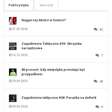
105
106
Publicystyka
Wywiady
107
108
109
110
111
112
Najgorszy Mistrz w historii?
113
114
115
116
21.05.2026
42
117
118
119
120
121
122
123
Zagadnienia Taktyczne #39: Skrzynka
124
125
narzędziowa
126
127
128
16.10.2025
7
129
130
131
80 procent: Gdy statystyka przestaje być
przypadkiem
29.09.2025
28
Zagadnienia taktyczne #38: Porażka na Anfield
09.09.2025
9