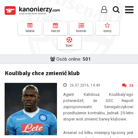
tabela
mecze
bramki
oceny
typer
Osób online:
501
Koulibaly chce zmienić klub
26.07.2016, 14:49
29
Agent Kalidoua Koulibaly’ego
potwierdził, że SSC Napoli
zaproponowało Senegalczykowi
przedłużenie kontraktu, jednak 25-letni
stoper woli zmienić barwy klubowe.
Arsenal od kilku miesięcy łączony jest