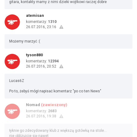
gitara, kontakty mamy z nimi dzieki wojtkowi raczej dobre
atemisan
komentarzy:
1310
26.07.2016, 23:16
Możemy marzyć :(
tyson880
komentarzy:
12394
26.07.2016, 20:52
Lucas6Z
Po to, żebyś mógł napisać komentarz "po co ten News"
Nomad
(zawieszony)
komentarzy:
2683
26.07.2016, 19:38
łyknie go zdecydowany klub z większą gotówką na stole...
nie oblizujcie się nawet