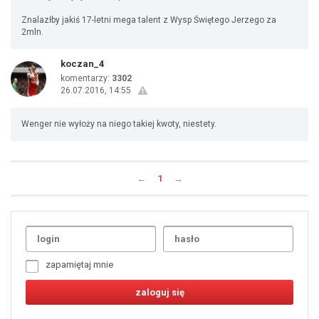
Znalazłby jakiś 17-letni mega talent z Wysp Świętego Jerzego za
2mln.
koczan_4
komentarzy:
3302
26.07.2016, 14:55
Wenger nie wyłoży na niego takiej kwoty, niestety.
←
1
→
Uda
1
2
3
4
5
6
7
zapamiętaj mnie
8
9
10
11
12
13
14
15
16