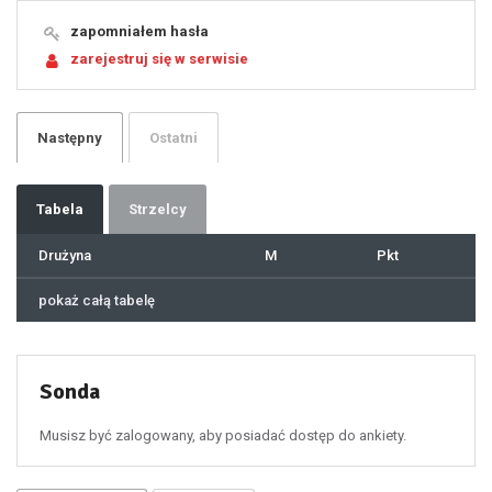
17
18
19
zapomniałem hasła
20
21
zarejestruj się w serwisie
22
23
24
25
26
27
28
29
Następny
Ostatni
30
31
32
33
34
35
36
37
Tabela
Strzelcy
38
39
40
41
Drużyna
M
Pkt
42
43
44
45
46
pokaż całą tabelę
47
48
49
50
51
52
53
54
55
Sonda
56
57
58
59
60
Musisz być zalogowany, aby posiadać dostęp do ankiety.
61
100
101
102
103
104