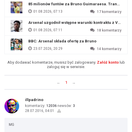
85 milionów funtów za Bruno Guimaraesa. Transfer na o
01.08.2026, 07:13
17
komentarzy
Arsenal uzgodnił wstępne warunki kontraktu z Viniciu
01.08.2026, 07:11
18
komentarzy
BBC: Arsenal składa ofertę za Bruno
23.07.2026, 20:29
14
komentarzy
Aby dodawać komentarze, musisz być zalogowany.
Załóż konto
lub
zaloguj się w serwisie.
←
1
→
illpadrino
komentarzy:
12036
newsów:
3
28.07.2016, 04:01
MG