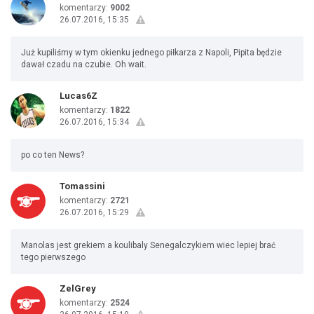
komentarzy:
9002
26.07.2016, 15:35
Już kupiliśmy w tym okienku jednego piłkarza z Napoli, Pipita będzie
dawał czadu na czubie. Oh wait.
Lucas6Z
komentarzy:
1822
26.07.2016, 15:34
po co ten News?
Tomassini
komentarzy:
2721
26.07.2016, 15:29
Manolas jest grekiem a koulibaly Senegalczykiem wiec lepiej brać
tego pierwszego
ZelGrey
komentarzy:
2524