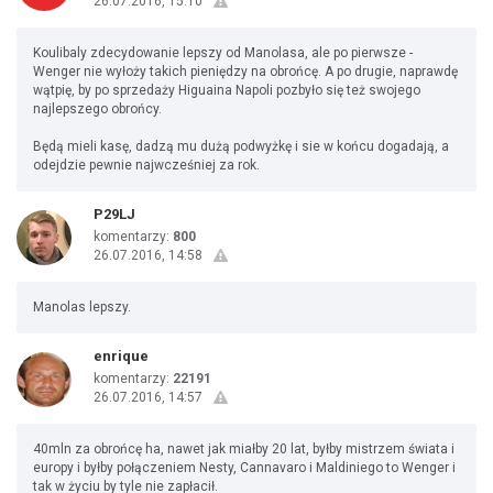
26.07.2016, 15:10
Koulibaly zdecydowanie lepszy od Manolasa, ale po pierwsze -
Wenger nie wyłoży takich pieniędzy na obrońcę. A po drugie, naprawdę
wątpię, by po sprzedaży Higuaina Napoli pozbyło się też swojego
najlepszego obrońcy.
Będą mieli kasę, dadzą mu dużą podwyżkę i sie w końcu dogadają, a
odejdzie pewnie najwcześniej za rok.
P29LJ
komentarzy:
800
26.07.2016, 14:58
Manolas lepszy.
enrique
komentarzy:
22191
26.07.2016, 14:57
40mln za obrońcę ha, nawet jak miałby 20 lat, byłby mistrzem świata i
europy i byłby połączeniem Nesty, Cannavaro i Maldiniego to Wenger i
tak w życiu by tyle nie zapłacił.