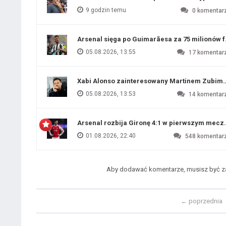
9 godzin temu
0
komentar
Arsenal sięga po Guimarãesa za 75 milionów 
05.08.2026, 13:55
17
komentar
Xabi Alonso zainteresowany Martinem Zubim
05.08.2026, 13:53
14
komentar
Arsenal rozbija Gironę 4:1 w pierwszym me
01.08.2026, 22:40
548
komentar
Aby dodawać komentarze, musisz być 
←
poprzednia