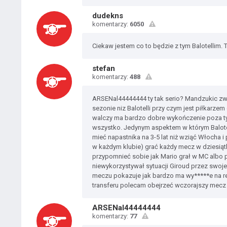
dudekns
komentarzy:
6050
Ciekaw jestem co to będzie z tym Balotellim.
stefan
komentarzy:
488
ARSENal44444444 ty tak serio? Mandzukic zw
sezonie niz Balotelli przy czym jest piłkarze
walczy ma bardzo dobre wykończenie poza ty
wszystko. Jedynym aspektem w którym Balote
mieć napastnika na 3-5 lat niż wziąć Włocha 
w każdym klubie) grać każdy mecz w dziesią
przypomnieć sobie jak Mario grał w MC albo
niewykorzystywał sytuacji Giroud przez swoje 
meczu pokazuje jak bardzo ma wy*****e na res
transferu polecam obejrzeć wczorajszy mecz 
ARSENal44444444
komentarzy:
77