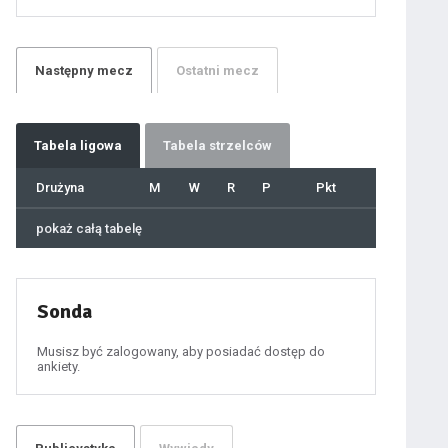
21
22
23
24
25
26
27
Następny
mecz
Ostatni
mecz
28
29
30
31
32
33
34
35
36
Tabela
ligowa
Tabela strzelców
37
38
39
40
Drużyna
M
W
R
P
Pkt
41
42
43
44
45
pokaż całą tabelę
46
47
48
49
50
51
52
53
54
Sonda
55
56
57
58
59
Musisz być zalogowany, aby posiadać dostęp do
60
ankiety.
61
100
101
102
103
104
105
106
107
 ostatniej prostej
108