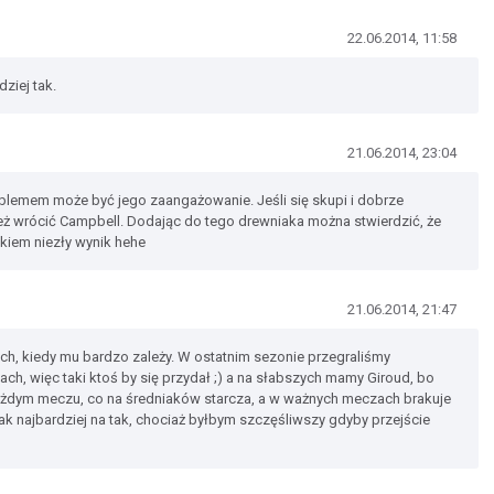
22.06.2014, 11:58
ziej tak.
21.06.2014, 23:04
blemem może być jego zaangażowanie. Jeśli się skupi i dobrze
eż wrócić Campbell. Dodając do tego drewniaka można stwierdzić, że
kiem niezły wynik hehe
21.06.2014, 21:47
ch, kiedy mu bardzo zależy. W ostatnim sezonie przegraliśmy
h, więc taki ktoś by się przydał ;) a na słabszych mamy Giroud, bo
 każdym meczu, co na średniaków starcza, a w ważnych meczach brakuje
 jak najbardziej na tak, chociaż byłbym szczęśliwszy gdyby przejście