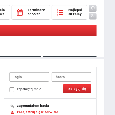
ela
Terminarz
Najlepsi
owa
spotkań
strzelcy
Oceny
pomeczowe
Typer
kanonierzy.com
UdanaRandka.com
1
2
3
4
5
6
7
8
zapamiętaj mnie
9
10
11
12
13
14
15
zapomniałem hasła
16
17
18
zarejestruj się w serwisie
19
20