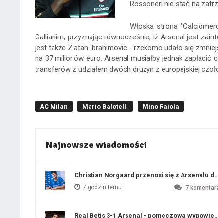
Rossoneri nie stać na zatrz
Włoska strona "Calciomerc
Gallianim, przyznając równocześnie, iż Arsenal jest zai
jest także Zlatan Ibrahimovic - rzekomo udało się zmniej
na 37 milionów euro. Arsenal musiałby jednak zapłacić c
transferów z udziałem dwóch drużyn z europejskiej czoł
AC Milan
Mario Balotelli
Mino Raiola
Najnowsze wiadomości
Christian Norgaard przenosi się z Arsenalu do
7 godzin temu
7
komentar
Real Betis 3-1 Arsenal - pomeczowa wypowied