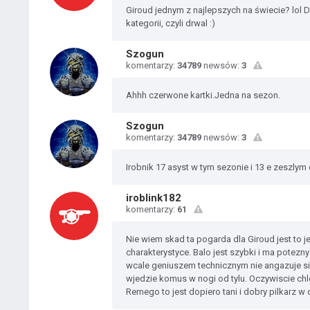
Giroud jednym z najlepszych na świecie? lol 
kategorii, czyli drwal :)
Szogun
komentarzy:
34789
newsów:
3
Ahhh czerwone kartki.Jedna na sezon.
Szogun
komentarzy:
34789
newsów:
3
Irobnik 17 asyst w tym sezonie i 13 e zeszly
iroblink182
komentarzy:
61
Nie wiem skad ta pogarda dla Giroud jest to 
charakterystyce. Balo jest szybki i ma potezny 
wcale geniuszem technicznym nie angazuje sie
wjedzie komus w nogi od tylu. Oczywiscie chlo
Remego to jest dopiero tani i dobry pilkarz w 