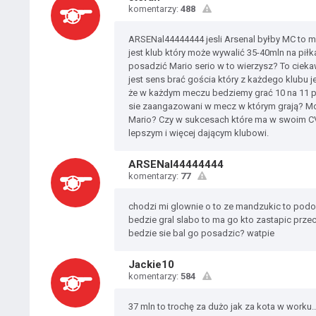
komentarzy:
488
ARSENal44444444 jesli Arsenal byłby MC to moż
jest klub który może wywalić 35-40mln na piłk
posadzić Mario serio w to wierzysz? To ciek
jest sens brać gościa który z każdego klub
że w każdym meczu bedziemy grać 10 na 11 po
sie zaangazowani w mecz w którym grają? Mow
Mario? Czy w sukcesach które ma w swoim CV
lepszym i więcej dającym klubowi.
ARSENal44444444
komentarzy:
77
chodzi mi glownie o to ze mandzukic to podob
bedzie gral slabo to ma go kto zastapic przec
bedzie sie bal go posadzic? watpie
Jackie10
komentarzy:
584
37 mln to trochę za dużo jak za kota w worku..