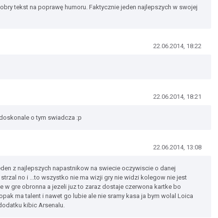
Dobry tekst na poprawę humoru. Faktycznie jeden najlepszych w swojej
22.06.2014, 18:22
22.06.2014, 18:21
m doskonale o tym swiadcza :p
22.06.2014, 13:08
jeden z najlepszych napastnikow na swiecie oczywiscie o danej
strzal no i ...to wszystko nie ma wizji gry nie widzi kolegow nie jest
 w gre obronna a jezeli juz to zaraz dostaje czerwona kartke bo
pak ma talent i nawet go lubie ale nie sramy kasa ja bym wolal Loica
dodatku kibic Arsenalu.