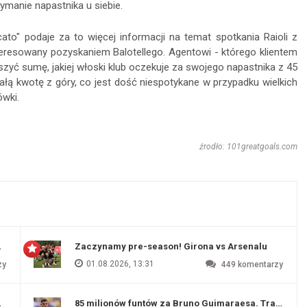
ymanie napastnika u siebie.
ato" podaje za to więcej informacji na temat spotkania Raioli z
nteresowany pozyskaniem Balotellego. Agentowi - którego klientem
szyć sumę, jakiej włoski klub oczekuje za swojego napastnika z 45
ałą kwotę z góry, co jest dość niespotykane w przypadku wielkich
ówki.
źrodło: 101greatgoals.com
 Evertonu
Zaczynamy pre-season! Girona vs Arsenalu
01.08.2026, 13:31
zy
449
komentarzy
ź Artety
85 milionów funtów za Bruno Guimaraesa. Transfer na