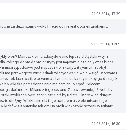
21.06.2014, 17:39
 Trochę za dużo szumu wokół niego co nie jest dobrym znakiem...
21.06.2014, 17:09
ykly pion? Mandzukic ma zdecydowanie lepsze statystyki w tym
m dla którego dobra dobro drużyny jest najważniejsze cały czas biega
m nieprzypadkowo jest napastnikiem który z Bayernem zdobył
lli ma przewage to wiek jednak zdecydowanie wole wziąć Chorwata i
i przez rok lub dwa (bo pewnie po tym czasie kazdy miałby go dość jak
tke bo włoska primadonna nnie ma zamiaru biegać. Polecam
 poogladać mecze Milanu z tego sezonu. Zdecydowanie już wole by
braki szybkościowe i techniczne niż by Balotelli który w co drugim
zte drużyny. Wielkie nie dla tego transferu a zwolennikom tego
Włochów z Kostaryka tak gra Balotelli wiekszość sezonu w Milanie
21.06.2014, 16:30