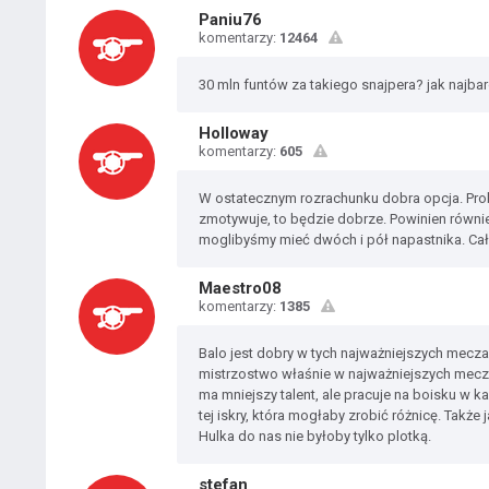
Paniu76
komentarzy:
12464
30 mln funtów za takiego snajpera? jak najbard
Holloway
komentarzy:
605
W ostatecznym rozrachunku dobra opcja. Pro
zmotywuje, to będzie dobrze. Powinien równi
moglibyśmy mieć dwóch i pół napastnika. Cał
Maestro08
komentarzy:
1385
Balo jest dobry w tych najważniejszych mecza
mistrzostwo właśnie w najważniejszych meczac
ma mniejszy talent, ale pracuje na boisku w
tej iskry, która mogłaby zrobić różnicę. Także
Hulka do nas nie byłoby tylko plotką.
stefan