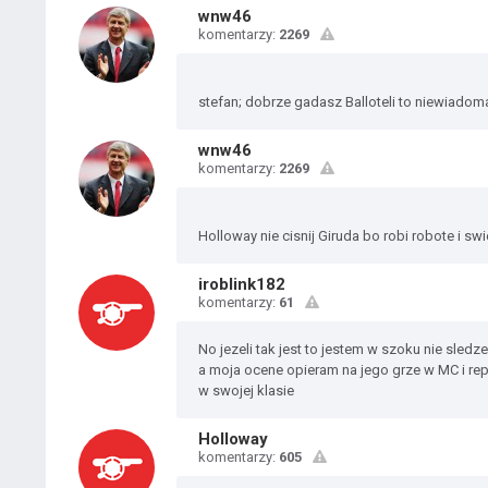
wnw46
komentarzy:
2269
stefan; dobrze gadasz Balloteli to niewiadom
wnw46
komentarzy:
2269
Holloway nie cisnij Giruda bo robi robote i swi
iroblink182
komentarzy:
61
No jezeli tak jest to jestem w szoku nie sledze 
a moja ocene opieram na jego grze w MC i rep
w swojej klasie
Holloway
komentarzy:
605