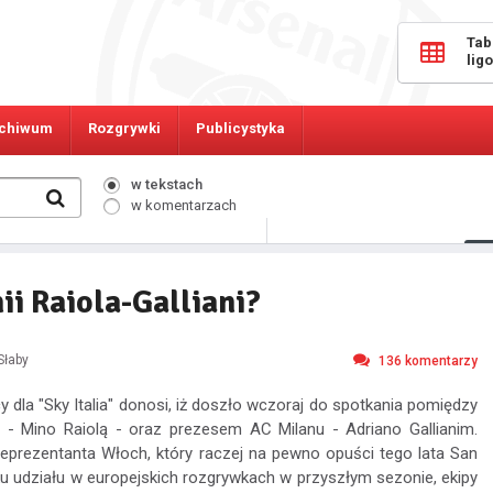
Tab
lig
chiwum
Rozgrywki
Publicystyka
w tekstach
w komentarzach
275
Osób online:
ii Raiola-Galliani?
Słaby
136
komentarzy
y dla "Sky Italia" donosi, iż doszło wczoraj do spotkania pomiędzy
 - Mino Raiolą - oraz prezesem AC Milanu - Adriano Gallianim.
prezentanta Włoch, który raczej na pewno opuści tego lata San
ku udziału w europejskich rozgrywkach w przyszłym sezonie, ekipy