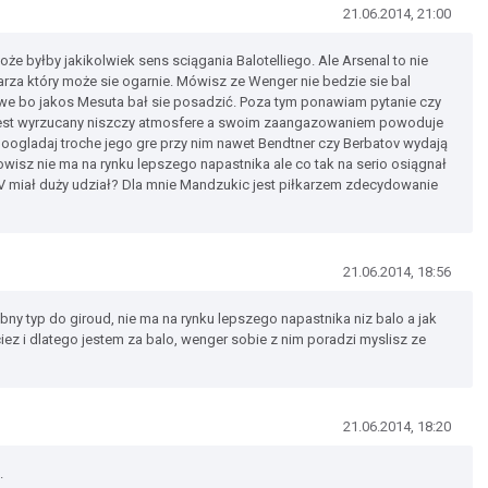
21.06.2014, 21:00
e byłby jakikolwiek sens sciągania Balotelliego. Ale Arsenal to nie
arza który może sie ogarnie. Mówisz ze Wenger nie bedzie sie bal
awe bo jakos Mesuta bał sie posadzić. Poza tym ponawiam pytanie czy
u jest wyrzucany niszczy atmosfere a swoim zaangazowaniem powoduje
ogladaj troche jego gre przy nim nawet Bendtner czy Berbatov wydają
isz nie ma na rynku lepszego napastnika ale co tak na serio osiągnał
 miał duży udział? Dla mnie Mandzukic jest piłkarzem zdecydowanie
21.06.2014, 18:56
ny typ do giroud, nie ma na rynku lepszego napastnika niz balo a jak
iez i dlatego jestem za balo, wenger sobie z nim poradzi myslisz ze
21.06.2014, 18:20
.