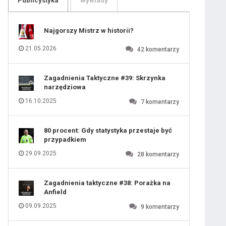
Publicystyka
Wywiady
109
110
111
112
113
114
Najgorszy Mistrz w historii?
115
116
iusem Juniorem?
117
118
21.05.2026
42
komentarzy
119
120
121
122
123
124
Zagadnienia Taktyczne #39: Skrzynka
125
126
narzędziowa
127
128
129
130
16.10.2025
7
komentarzy
131
80 procent: Gdy statystyka przestaje być
przypadkiem
29.09.2025
28
komentarzy
Zagadnienia taktyczne #38: Porażka na
Anfield
09.09.2025
9
komentarzy