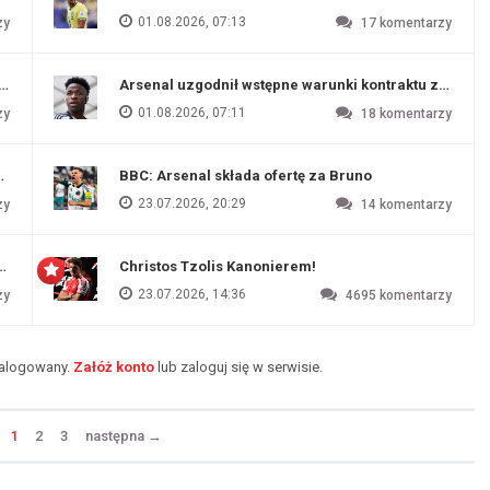
01.08.2026, 07:13
zy
17
komentarzy
funtów
Arsenal uzgodnił wstępne warunki kontraktu z Vinic
01.08.2026, 07:11
zy
18
komentarzy
endim
BBC: Arsenal składa ofertę za Bruno
23.07.2026, 20:29
zy
14
komentarzy
czu przygotowawczym
Christos Tzolis Kanonierem!
23.07.2026, 14:36
zy
4695
komentarzy
zalogowany.
Załóż konto
lub zaloguj się w serwisie.
1
2
3
następna
→