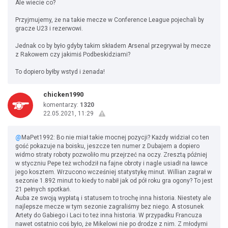
Ale wiecie co?
Przyjmujemy, że na takie mecze w Conference League pojechali by
gracze U23 i rezerwowi.
Jednak co by było gdyby takim składem Arsenal przegrywał by mecze
z Rakowem czy jakimiś Podbeskidziami?
To dopiero byłby wstyd i żenada!
chicken1990
komentarzy:
1320
22.05.2021, 11:29
@
MaPet1992: Bo nie miał takie mocnej pozycji? Każdy widział co ten
gość pokazuje na boisku, jeszcze ten numer z Dubajem a dopiero
widmo straty roboty pozwoliło mu przejrzeć na oczy. Zresztą później
w styczniu Pepe też wchodził na fajne obroty i nagle usiadł na ławce
jego kosztem. Wrzucono wcześniej statystykę minut. Willian zagrał w
sezonie 1.892 minut to kiedy to nabił jak od pół roku gra ogony? To jest
21 pełnych spotkań.
Auba ze swoją wypłatą i statusem to trochę inna historia. Niestety ale
najlepsze mecze w tym sezonie zagraliśmy bez niego. A stosunek
Artety do Gabiego i Laci to też inna historia. W przypadku Francuza
nawet ostatnio coś było, że Mikelowi nie po drodze z nim. Z młodymi