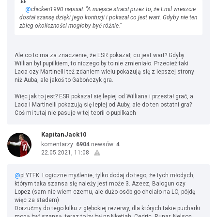
@
chicken1990 napisał: "A miejsce stracił przez to, że Emil wreszcie
dostał szansę dzięki jego kontuzji i pokazał co jest wart. Gdyby nie ten
zbieg okoliczności mogłoby być różnie."
Ale co to ma za znaczenie, że ESR pokazał, co jest wart? Gdyby
Willian był pupilkiem, to niczego by to nie zmieniało. Przecież taki
Laca czy Martinelli też zdaniem wielu pokazują się z lepszej strony
niż Auba, ale jakoś to Gabończyk gra.
Więc jak to jest? ESR pokazał się lepiej od Williana i przestał grać, a
Laca i Martinelli pokazują się lepiej od Auby, ale do ten ostatni gra?
Coś mi tutaj nie pasuje w tej teorii o pupilkach
KapitanJack10
komentarzy:
6904
newsów:
4
22.05.2021, 11:08
@
pLYTEK: Logiczne myślenie, tylko dodaj do tego, że tych młodych,
którym taka szansa się należy jest może 3. Azeez, Balogun czy
Lopez (sam nie wiem czemu, ale dużo osób go chciało na LO, pójdę
więc za stadem)
Dorzućmy do tego kilku z głębokiej rezerwy, dla których takie pucharki
mogą być szansą, teraz to by był np Nketiah, Cedric, Runar, Nelson.