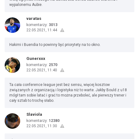
wypalonemu Aubie.
varatas
komentarzy:
3013
22.05.2021, 11:44
Hakimi i Buendia to powinny być priorytety na to okno.
Gunerxxx
komentarzy:
2570
22.05.2021, 11:40
Ta cała conference league jest bez sensu, więcej kosztow
związanych z organizacją i logistyka niż to warte. Jakby Bould z u18
mógł tam sobie latać i grać to można przeboleć, ale pierwszy trener i
cały sztab to trochę słabo.
Slaviola
komentarzy:
12380
22.05.2021, 11:30