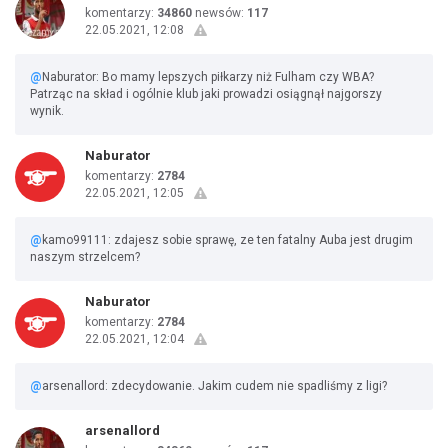
komentarzy:
34860
newsów:
117
22.05.2021, 12:08
@
Naburator: Bo mamy lepszych piłkarzy niż Fulham czy WBA?
Patrząc na skład i ogólnie klub jaki prowadzi osiągnął najgorszy
wynik.
Naburator
komentarzy:
2784
22.05.2021, 12:05
@
kamo99111: zdajesz sobie sprawę, ze ten fatalny Auba jest drugim
naszym strzelcem?
Naburator
komentarzy:
2784
22.05.2021, 12:04
@
arsenallord: zdecydowanie. Jakim cudem nie spadliśmy z ligi?
arsenallord