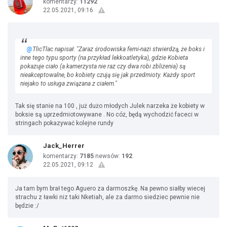
komentarzy:
11292
22.05.2021, 09:16
@
TlicTlac napisał: "Zaraz środowiska femi-nazi stwierdzą, że boks i
inne tego typu sporty (na przykład lekkoatletyka), gdzie Kobieta
pokazuje ciało (a kamerzysta nie raz czy dwa robi zbliżenia) są
nieakceptowalne, bo kobiety czują się jak przedmioty. Każdy sport
niejako to usługa związana z ciałem."
Tak się stanie na 100 , już dużo młodych Julek narzeka że kobiety w
boksie są uprzedmiotowywane . No cóż, będą wychodzić faceci w
stringach pokazywać kolejne rundy
Jack_Herrer
komentarzy:
7185
newsów:
192
22.05.2021, 09:12
Ja tam bym brał tego Aguero za darmoszkę. Na pewno siałby wiecej
strachu z ławki niz taki Nketiah, ale za darmo siedziec pewnie nie
będzie :/