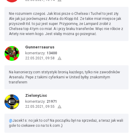
Nie rozumiem czegoś. Jak ktoś pisze o Chelsea i Tuchel to jest zły.
Ale jak już porównujesz Arteta do Klopp itd. Ze takie miał miejsce jak
przyszedł itd. to już jest super. Przypomnę, że Lampard zrobił z
Chelsea top 4 tym co miał. A i przy braku transferów. Więc nie róbcie z
Artety nie wiem kogo. Jest słaby można go pożegnać.
Gunnerrsaurus
komentarzy:
13400
22.05.2021, 09:58
Na kanonierzy.com ststystyki bronią każdego, tylko nie zawodników
Arsenalu. Pepe z takimi cyferkami w United byłby znakomitym
transferem
ZielonyLisc
komentarzy:
21971
22.05.2021, 09:55
@
Jacek1s: no jak to co? Na początku był na sprzedaż, a teraz jak wali
gole to ciekawe co na to k.com ;)