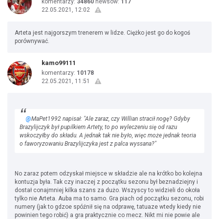
komentarzy:
34860
newsów:
117
22.05.2021, 12:02
Arteta jest najgorszym trenerem w lidze. Ciężko jest go do kogoś
porównywać.
kamo99111
komentarzy:
10178
22.05.2021, 11:51
@
MaPet1992 napisał: "Ale zaraz, czy Willian stracił nogę? Gdyby
Brazylijczyk był pupilkiem Artety, to po wyleczeniu się od razu
wskoczyłby do składu. A jednak tak nie było, więc może jednak teoria
o faworyzowaniu Brazylijczyka jest z palca wyssana?"
No zaraz potem odzyskał miejsce w składzie ale na krótko bo kolejna
kontuzja była. Tak czy inaczej z początku sezonu był beznadziejny i
dostał conajmniej kilka szans za dużo. Wszyscy to widzieli do okoła
tylko nie Arteta. Auba ma to samo. Gra piach od początku sezonu, robi
numery (jak to gdzoe spóźnił się na odprawę, tatuaze wtedy kiedy nie
powinien tego robić) a gra praktycznie co mecz. Nikt mi nie powie ale