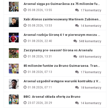
Arsenal sięga po Guimarãesa za 75 milionów funtów
05.08.2026, 13:55
17
komentarzy
Xabi Alonso zainteresowany Martinem Zubimendim
05.08.2026, 13:53
14
komentarzy
Arsenal rozbija Gironę 4:1 w pierwszym meczu przyg
01.08.2026, 22:40
548
komentarzy
Zaczynamy pre-season! Girona vs Arsenalu
01.08.2026, 13:31
449
komentarzy
85 milionów funtów za Bruno Guimaraesa. Transfer na o
01.08.2026, 07:13
17
komentarzy
Arsenal uzgodnił wstępne warunki kontraktu z Viniciu
01.08.2026, 07:11
18
komentarzy
BBC: Arsenal składa ofertę za Bruno
23.07.2026, 20:29
14
komentarzy