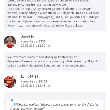
Ciężko to soie wyobrazić, ale jeżeli tak będzie to MA szybciej
zakończy karierę trenera niż mu się wydaje.
Tak sczerze to przez styl ciężko go bronić, ale malo traconych
bramek, punkty zdobyte w ostatnich 23 kolejkach i fakt że z Villareal
nie miał Xhaki (raz), Tierneya(raz), Luiza, Laci (w obu), ESR i Ode po
kontuzjach byli jest pewnym usprawiedliwieniem i sygnałem że z
dobrymi wzmocnieniami może coś zrobić. Czas pokaże
Jacek1s
komentarzy:
7737
22.05.2021, 12:50
Nie rozumiem co wy macie do tej ligi konferencji xd
Wolę żeby Azeez czy Balogun ogrywał się z Rakowem czy Akapulko
United niż żeby nie grał nic i bez sensu na ławce siedział.
kamo99111
komentarzy:
10178
22.05.2021, 12:43
@
Naburator napisał: "zdajesz sobie sprawę, ze ten fatalny Auba jest
drugim naszym strzelcem?"