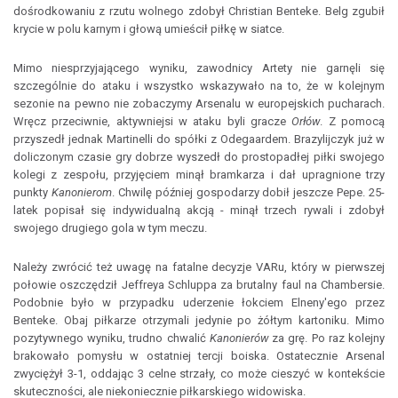
dośrodkowaniu z rzutu wolnego zdobył Christian Benteke. Belg zgubił
krycie w polu karnym i głową umieścił piłkę w siatce.
Mimo niesprzyjającego wyniku, zawodnicy Artety nie garnęli się
szczególnie do ataku i wszystko wskazywało na to, że w kolejnym
sezonie na pewno nie zobaczymy Arsenalu w europejskich pucharach.
Wręcz przeciwnie, aktywniejsi w ataku byli gracze
Orłów
. Z pomocą
przyszedł jednak Martinelli do spółki z Odegaardem. Brazylijczyk już w
doliczonym czasie gry dobrze wyszedł do prostopadłej piłki swojego
kolegi z zespołu, przyjęciem minął bramkarza i dał upragnione trzy
punkty
Kanonierom
. Chwilę później gospodarzy dobił jeszcze Pepe. 25-
latek popisał się indywidualną akcją - minął trzech rywali i zdobył
swojego drugiego gola w tym meczu.
Należy zwrócić też uwagę na fatalne decyzje VARu, który w pierwszej
połowie oszczędził Jeffreya Schluppa za brutalny faul na Chambersie.
Podobnie było w przypadku uderzenie łokciem Elneny'ego przez
Benteke. Obaj piłkarze otrzymali jedynie po żółtym kartoniku. Mimo
pozytywnego wyniku, trudno chwalić
Kanonierów
za grę. Po raz kolejny
brakowało pomysłu w ostatniej tercji boiska. Ostatecznie Arsenal
zwyciężył 3-1, oddając 3 celne strzały, co może cieszyć w kontekście
skuteczności, ale niekoniecznie piłkarskiego widowiska.