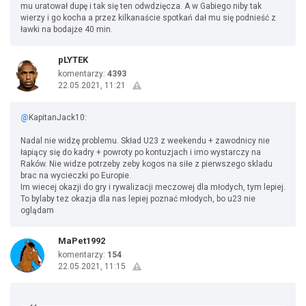
mu uratował dupę i tak się ten odwdzięcza. A w Gabiego niby tak
wierzy i go kocha a przez kilkanaście spotkań dał mu się podnieść z
ławki na bodajże 40 min.
pLYTEK
komentarzy:
4393
22.05.2021, 11:21
@
KapitanJack10:
Nadal nie widzę problemu. Skład U23 z weekendu + zawodnicy nie
łapiący się do kadry + powroty po kontuzjach i imo wystarczy na
Raków. Nie widze potrzeby zeby kogos na siłe z pierwszego skladu
brac na wycieczki po Europie.
Im wiecej okazji do gry i rywalizacji meczowej dla młodych, tym lepiej.
To bylaby tez okazja dla nas lepiej poznać młodych, bo u23 nie
oglądam
MaPet1992
komentarzy:
154
22.05.2021, 11:15