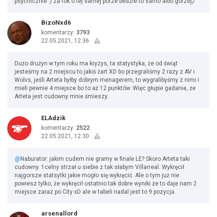
psychicznie :) za rok o tej samej porze bedzie to samo albo gorzej;/
BizoNxd6
komentarzy:
3793
22.05.2021, 12:36
Dużo drużyn w tym roku ma kryzys, ta statystyka, że od świąt
jesteśmy na 2 miejscu to jakiś żart XD bo przegraliśmy 2 razy z AV i
Wolvs, jeśli Arteta byłby dobrym menagerem, to wygralibyśmy z nimi i
mieli pewnie 4 miejsce bo to aż 12 punktów. Więc głupie gadanie, że
Arteta jest cudowny mnie śmieszy.
ELAdzik
komentarzy:
2522
22.05.2021, 12:30
@
Naburator: jakim cudem nie gramy w finale LE? Skoro Arteta taki
cudowny. 1celny strzał u siebie z tak słabym Villarreal. Wykręcił
najgorsze statsytki jakie mogło się wykręcić. Ale o tym już nie
powiesz tylko, że wykręcił ostatnio tak dobre wyniki że to daje nam 2
miejsce zaraz po City xD ale w tabeli nadal jest to 9 pozycja.
arsenallord