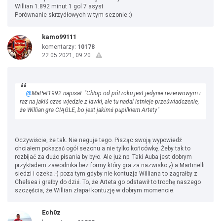
Willian 1.892 minut 1 gol 7 asyst
Porównanie skrzydłowych w tym sezonie :)
kamo99111
komentarzy:
10178
22.05.2021, 09:20
@
MaPet1992 napisał: "Chłop od pół roku jest jedynie rezerwowym i
raz na jakiś czas wjedzie z ławki, ale tu nadal istnieje przeświadczenie,
że Willian gra CIĄGLE, bo jest jakimś pupilkiem Artety"
Oczywiście, że tak. Nie neguje tego. Pisząc swoją wypowiedź
chciałem pokazać ogół sezonu a nie tylko końcówkę. Żeby tak to
rozbijać za dużo pisania by było. Ale już np. Taki Auba jest dobrym
przykładem zawodnika bez formy który gra za nazwisko ;-) a Martinelli
siedzi i czeka ;-) poza tym gdyby nie kontuzja Williana to zagrałby z
Chelsea i grałby do dziś. To, że Arteta go odstawił to trochę naszego
szczęścia, że Willian złapał kontuzję w dobrym momencie.
Ech0z