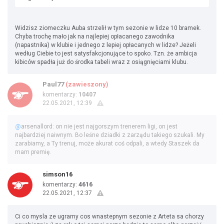
Widzisz ziomeczku Auba strzelił w tym sezonie w lidze 10 bramek.
Chyba trochę mało jak na najlepiej opłacanego zawodnika
(napastnika) w klubie i jednego z lepiej opłacanych w lidze? Jeżeli
według Ciebie to jest satysfakcjonujące to spoko. Tzn. że ambicja
kibiców spadła już do środka tabeli wraz z osiągnięciami klubu.
Paul77
(zawieszony)
komentarzy:
10407
22.05.2021, 12:39
@
arsenallord: on nie jest najgorszym trenerem ligi, on jest
najbardziej naiwnym. Bo leśne dziadki z zarządu takiego szukali. My
zarabiamy, a Ty trenuj, może akurat coś odpali, a wtedy Staszek da
mam premię.
simson16
komentarzy:
4616
22.05.2021, 12:37
Ci co mysla ze ugramy cos wnastepnym sezonie z Arteta sa chorzy