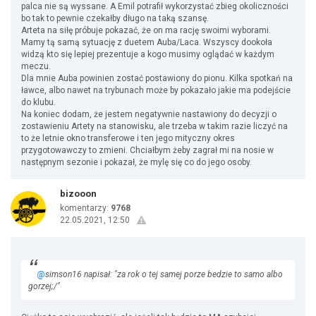
palca nie są wyssane. A Emil potrafił wykorzystać zbieg okoliczności
bo tak to pewnie czekałby długo na taką szansę.
Arteta na siłę próbuje pokazać, że on ma rację swoimi wyborami.
Mamy tą samą sytuację z duetem Auba/Laca. Wszyscy dookoła
widzą kto się lepiej prezentuje a kogo musimy oglądać w każdym
meczu.
Dla mnie Auba powinien zostać postawiony do pionu. Kilka spotkań na
ławce, albo nawet na trybunach może by pokazało jakie ma podejście
do klubu.
Na koniec dodam, że jestem negatywnie nastawiony do decyzji o
zostawieniu Artety na stanowisku, ale trzeba w takim razie liczyć na
to że letnie okno transferowe i ten jego mityczny okres
przygotowawczy to zmieni. Chciałbym żeby zagrał mi na nosie w
następnym sezonie i pokazał, że mylę się co do jego osoby.
bizooon
komentarzy:
9768
22.05.2021, 12:50
@
simson16 napisał: "za rok o tej samej porze bedzie to samo albo
gorzej;/"