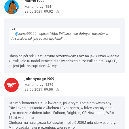
MaPet1992
komentarzy:
154
22.05.2021, 09:02
@
kamo99111 napisał: "Albo Willianem co dobrych meczów w
Arsenalu miał tyle co kot napłakał"
Chłop od pół roku jest jedynie rezerwowym i raz na jakiś czas wjedzie
z ławki, ale tu nadal istnieje przeświadczenie, że Willian gra CIĄGLE,
bo jest jakimś pupilkiem Artety
johnnycage1909
komentarzy:
1279
22.05.2021, 09:00
Oto mój komentarz z 13 kwietnia, po którym zostałem wyśmiany:
"Nie licząc spotkania z Chelsea i Evertonem, w lidze zostały nam
tylko mecze z dołem tabeli. Fulham, Brighton, CP, Newcastle, WBA.
16pkt w ciemno.
Chelsea ma najcięższa końcówkę, może CUDEM uda się w puchary.
Mimo padaki, jaką prezentują, wierzę w to!"