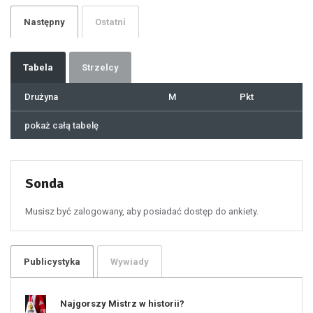
27
28
29
Następny
Ostatni
30
31
32
33
34
35
36
37
Tabela
Strzelcy
38
39
40
41
Drużyna
M
Pkt
42
43
44
45
46
pokaż całą tabelę
47
48
49
50
51
52
53
54
55
Sonda
56
57
58
59
60
Musisz być zalogowany, aby posiadać dostęp do ankiety.
61
100
101
102
103
104
105
106
Publicystyka
Wywiady
107
108
109
110
111
112
Najgorszy Mistrz w historii?
113
114