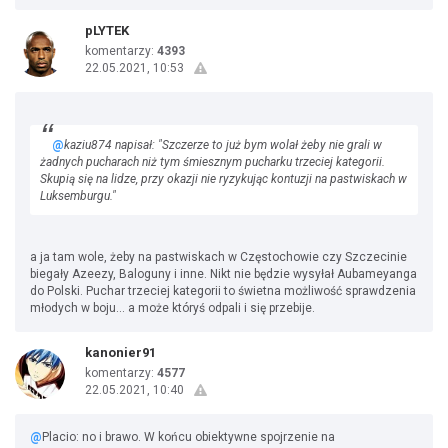
pLYTEK
komentarzy:
4393
22.05.2021, 10:53
@
kaziu874 napisał: "Szczerze to już bym wolał żeby nie grali w
żadnych pucharach niż tym śmiesznym pucharku trzeciej kategorii.
Skupią się na lidze, przy okazji nie ryzykując kontuzji na pastwiskach w
Luksemburgu."
a ja tam wole, żeby na pastwiskach w Częstochowie czy Szczecinie
biegały Azeezy, Baloguny i inne. Nikt nie będzie wysyłał Aubameyanga
do Polski. Puchar trzeciej kategorii to świetna możliwość sprawdzenia
młodych w boju... a może któryś odpali i się przebije.
kanonier91
komentarzy:
4577
22.05.2021, 10:40
@
Placio: no i brawo. W końcu obiektywne spojrzenie na