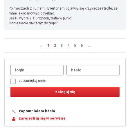
Po meczach z Fulham I Evertonem pojawiły się krzykacze i trolle, że
mnie lekko mówiąc poyebao.
Jeżeli wygrają z Brighton, trafię w punkt.
Odniesiecie się teraz do tego?
←
1
2
3
4
5
6
→
Uda
1
2
3
4
5
6
7
zapamiętaj mnie
8
9
10
11
12
13
14
15
16
17
18
19
zapomniałem hasła
20
21
zarejestruj się w serwisie
22
23
24
25
26