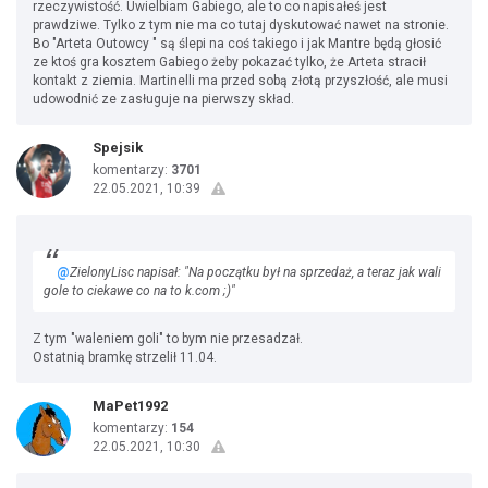
rzeczywistość. Uwielbiam Gabiego, ale to co napisałeś jest
prawdziwe. Tylko z tym nie ma co tutaj dyskutować nawet na stronie.
Bo "Arteta Outowcy " są ślepi na coś takiego i jak Mantre będą głosić
ze ktoś gra kosztem Gabiego żeby pokazać tylko, że Arteta stracił
kontakt z ziemia. Martinelli ma przed sobą złotą przyszłość, ale musi
udowodnić ze zasługuje na pierwszy skład.
Spejsik
komentarzy:
3701
22.05.2021, 10:39
@
ZielonyLisc napisał: "Na początku był na sprzedaż, a teraz jak wali
gole to ciekawe co na to k.com ;)"
Z tym "waleniem goli" to bym nie przesadzał.
Ostatnią bramkę strzelił 11.04.
MaPet1992
komentarzy:
154
22.05.2021, 10:30