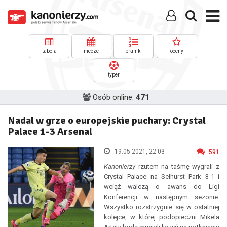
tabela
mecze
bramki
oceny
typer
Osób online:
471
Nadal w grze o europejskie puchary: Crystal
Palace 1-3 Arsenal
19.05.2021, 22:03
591
Kanonierzy
rzutem na taśmę wygrali z
Crystal Palace na Selhurst Park 3-1 i
wciąż walczą o awans do Ligi
Konferencji w następnym sezonie.
Wszystko rozstrzygnie się w ostatniej
kolejce, w której podopieczni Mikela