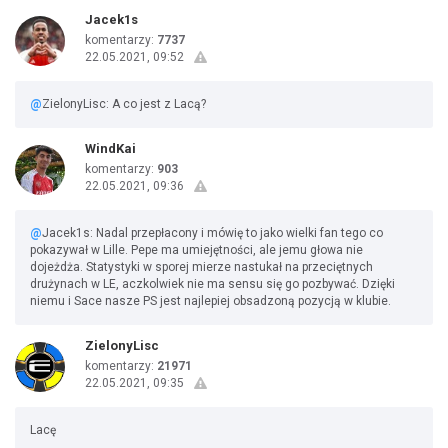
Jacek1s
komentarzy:
7737
22.05.2021, 09:52
@
ZielonyLisc: A co jest z Lacą?
WindKai
komentarzy:
903
22.05.2021, 09:36
@
Jacek1s: Nadal przepłacony i mówię to jako wielki fan tego co
pokazywał w Lille. Pepe ma umiejętności, ale jemu głowa nie
dojeżdża. Statystyki w sporej mierze nastukał na przeciętnych
drużynach w LE, aczkolwiek nie ma sensu się go pozbywać. Dzięki
niemu i Sace nasze PS jest najlepiej obsadzoną pozycją w klubie.
ZielonyLisc
komentarzy:
21971
22.05.2021, 09:35
Lacę