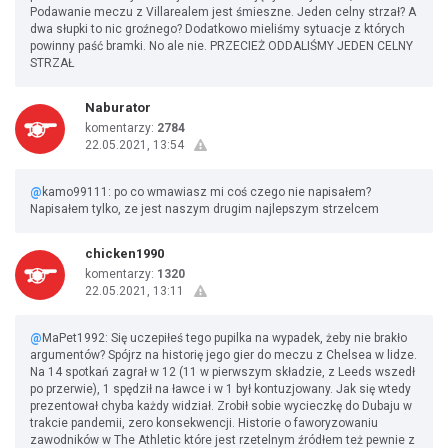
Podawanie meczu z Villarealem jest śmieszne. Jeden celny strzał? A
dwa słupki to nic groźnego? Dodatkowo mieliśmy sytuacje z których
powinny paść bramki. No ale nie. PRZECIEŻ ODDALIŚMY JEDEN CELNY
STRZAŁ
Naburator
komentarzy:
2784
22.05.2021, 13:54
@
kamo99111: po co wmawiasz mi coś czego nie napisałem?
Napisałem tylko, ze jest naszym drugim najlepszym strzelcem
chicken1990
komentarzy:
1320
22.05.2021, 13:11
@
MaPet1992: Się uczepiłeś tego pupilka na wypadek, żeby nie brakło
argumentów? Spójrz na historię jego gier do meczu z Chelsea w lidze.
Na 14 spotkań zagrał w 12 (11 w pierwszym składzie, z Leeds wszedł
po przerwie), 1 spędził na ławce i w 1 był kontuzjowany. Jak się wtedy
prezentował chyba każdy widział. Zrobił sobie wycieczkę do Dubaju w
trakcie pandemii, zero konsekwencji. Historie o faworyzowaniu
zawodników w The Athletic które jest rzetelnym źródłem też pewnie z