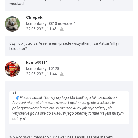
wioskach.
Chlopek
komentarzy:
3813
newsów:
1
22.05.2021, 11:45
Czyli co, jutro za Arsenalem (przede wszystkim), za Aston Villą i
Leicester?
kamo99111
komentarzy:
10178
22.05.2021, 11:44
@
Placio napisał: "Co wy się tego Martinelliego tak czepiliście ?
Przecież chłopak dostawał szanse i oprócz biegania w kółko nie
pokazywał kompletnie nic. W miejsce Auby jak najbardziej , ale
wpychanie go na siłe do składu w jego obecnej formie nie jest niczym
dobrym"
Wolę ogrywać młodego niż dawać bez sensu szanse staremu i