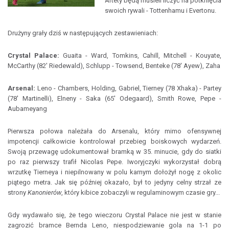
Artety będą musieli liczyć na potknięcia
swoich rywali - Tottenhamu i Evertonu.
Drużyny grały dziś w następujących zestawieniach:
Crystal Palace:
Guaita - Ward, Tomkins, Cahill, Mitchell - Kouyate,
McCarthy (82' Riedewald), Schlupp - Towsend, Benteke (78' Ayew), Zaha
Arsenal:
Leno - Chambers, Holding, Gabriel, Tierney (78 Xhaka) - Partey
(78' Martinelli), Elneny - Saka (65' Odegaard), Smith Rowe, Pepe -
Aubameyang
Pierwsza połowa należała do Arsenalu, który mimo ofensywnej
impotencji całkowicie kontrolował przebieg boiskowych wydarzeń.
Swoją przewagę udokumentował bramką w 35. minucie, gdy do siatki
po raz pierwszy trafił Nicolas Pepe. Iworyjczyki wykorzystał dobrą
wrzutkę Tierneya i niepilnowany w polu karnym dołożył nogę z okolic
piątego metra. Jak się później okazało, był to jedyny celny strzał ze
strony
Kanonierów
, który kibice zobaczyli w regulaminowym czasie gry...
Gdy wydawało się, że tego wieczoru Crystal Palace nie jest w stanie
zagrozić bramce Bernda Leno, niespodziewanie gola na 1-1 po