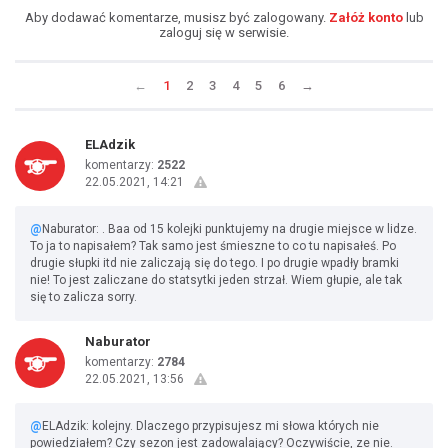
Aby dodawać komentarze, musisz być zalogowany.
Załóż konto
lub
zaloguj się w serwisie.
←
1
2
3
4
5
6
→
ELAdzik
komentarzy:
2522
22.05.2021, 14:21
@
Naburator: . Baa od 15 kolejki punktujemy na drugie miejsce w lidze.
To ja to napisałem? Tak samo jest śmieszne to co tu napisałeś. Po
drugie słupki itd nie zaliczają się do tego. I po drugie wpadły bramki
nie! To jest zaliczane do statsytki jeden strzał. Wiem głupie, ale tak
się to zalicza sorry.
Naburator
komentarzy:
2784
22.05.2021, 13:56
@
ELAdzik: kolejny. Dlaczego przypisujesz mi słowa których nie
powiedziałem? Czy sezon jest zadowalający? Oczywiście, ze nie.