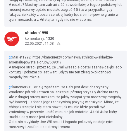
A reszta? Musimy tam zabrać z 20 zawodników, z tego z podstawy lub
mocnej rezerwy będzie musiało zagrać 4-5 i to w przypadku, gdy
faktycznie każdy z poza szerokiej kadry będzie miał pewne granie w
tych meczach, a z Artetą to nigdy nic nie wiadomo.
chicken1990
komentarzy:
1320
22.05.2021, 11:08
@
MaPet1992: https://kanonierzy.com/news/athletic-w-skladzie-
arsenalu-powstaja-grupy/50931/
A miejsce stracił przez to, że Emil wreszcie dostał szansę dzięki jego
kontuzji i pokazał co jest wart. Gdyby nie ten zbieg okoliczności
mogłoby być różnie.
@
kanonier91: Też się zgadzam, że Gabi jest dość chaotyczny.
Wiadomo pół roku stracił na leczenie, później przyszły drobne urazy.
Ale z drugiej strony uważam, że jakby załapał rytm meczowy mogłoby
być inaczej. I zobacz jego rzeczywistą pozycję w drużynie. Mimo, że
chłopak szarpie i się stara nawet jak mu nie idzie potrafi być
zmieniony w przerwie lub 60 minucie jak ostatnio. A taki Auba który
truchta cały mecz jest nietykalny.
Ostatnio przykłady Joe Willocka i Lingarda pokazały co daje rytm
meczowy i zaufanie ze strony trenera.