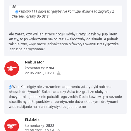
@
kamo99111 napisał: "gdyby nie kontuzja Williana to zagrałby z
Chelsea i grałby do dziś"
Ale zaraz, czy Willian stracił nogę? Gdyby Brazylijczyk był pupilkiem
Artety, to po wyleczeniu się od razu wskoczyłby do składu. A jednak
tak nie było, więc może jednak teoria o faworyzowaniu Brazylijczyka
jest z palca wyssana?
Naburator
komentarzy:
2784
22.05.2021, 10:23
@
WindKai: nigdy nie zrozumiem argumentu „statystyki nabił na
słabych drużynach”. Saka, Laca czy Auba tez grali ze słabymi
drużynami a jednak nie potrafili tego zrobić. Dodatkowo w tym sezonie
straciliśmy dużo punktów z teoretycznie dużo słabszymi drużynami
wiec nabijanie na nich statystyk tez jest istotne
ELAdzik
komentarzy:
2522
22.05.2021, 10:14