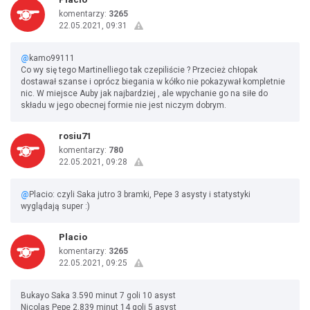
komentarzy:
3265
22.05.2021, 09:31
@
kamo99111
Co wy się tego Martinelliego tak czepiliście ? Przecież chłopak
dostawał szanse i oprócz biegania w kółko nie pokazywał kompletnie
nic. W miejsce Auby jak najbardziej , ale wpychanie go na siłe do
składu w jego obecnej formie nie jest niczym dobrym.
rosiu71
komentarzy:
780
22.05.2021, 09:28
@
Placio: czyli Saka jutro 3 bramki, Pepe 3 asysty i statystyki
wyglądają super :)
Placio
komentarzy:
3265
22.05.2021, 09:25
Bukayo Saka 3.590 minut 7 goli 10 asyst
Nicolas Pepe 2.839 minut 14 goli 5 asyst