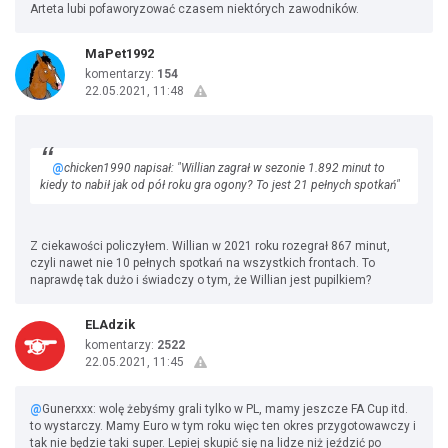
Arteta lubi pofaworyzować czasem niektórych zawodników.
MaPet1992
komentarzy:
154
22.05.2021, 11:48
@
chicken1990 napisał: "Willian zagrał w sezonie 1.892 minut to
kiedy to nabił jak od pół roku gra ogony? To jest 21 pełnych spotkań"
Z ciekawości policzyłem. Willian w 2021 roku rozegrał 867 minut,
czyli nawet nie 10 pełnych spotkań na wszystkich frontach. To
naprawdę tak dużo i świadczy o tym, że Willian jest pupilkiem?
ELAdzik
komentarzy:
2522
22.05.2021, 11:45
@
Gunerxxx: wolę żebyśmy grali tylko w PL, mamy jeszcze FA Cup itd.
to wystarczy. Mamy Euro w tym roku więc ten okres przygotowawczy i
tak nie będzie taki super. Lepiej skupić się na lidze niż jeździć po