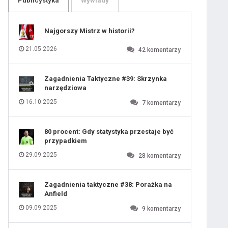
Publicystyka
Wywiady
109
110
111
112
113
114
Najgorszy Mistrz w historii?
115
116
117
118
21.05.2026
42
komentarzy
119
120
121
122
123
124
Zagadnienia Taktyczne #39: Skrzynka
125
126
narzędziowa
127
128
129
130
16.10.2025
7
komentarzy
131
80 procent: Gdy statystyka przestaje być
przypadkiem
29.09.2025
28
komentarzy
Zagadnienia taktyczne #38: Porażka na
Anfield
09.09.2025
9
komentarzy