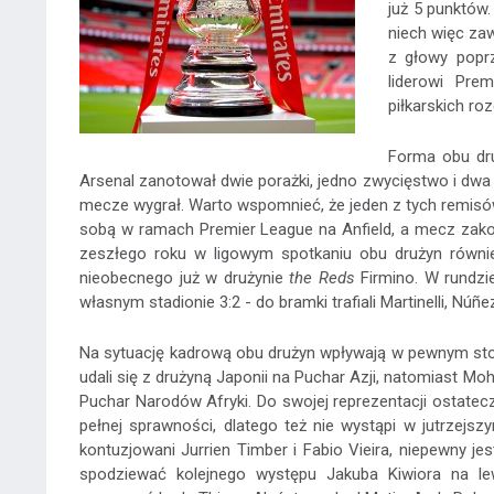
już 5 punktów
niech więc za
z głowy popr
liderowi Pre
piłkarskich ro
Forma obu dru
Arsenal zanotował dwie porażki, jedno zwycięstwo i dwa 
mecze wygrał. Warto wspomnieć, że jeden z tych remisów
sobą w ramach Premier League na Anfield, a mecz zakoń
zeszłego roku w ligowym spotkaniu obu drużyn równie
nieobecnego już w drużynie
the Reds
Firmino. W rundzi
własnym stadionie 3:2 - do bramki trafiali Martinelli, Nú
Na sytuację kadrową obu drużyn wpływają w pewnym stop
udali się z drużyną Japonii na Puchar Azji, natomiast M
Puchar Narodów Afryki. Do swojej reprezentacji ostatec
pełnej sprawności, dlatego też nie wystąpi w jutrzejs
kontuzjowani Jurrien Timber i Fabio Vieira, niepewny j
spodziewać kolejnego występu Jakuba Kiwiora na lew