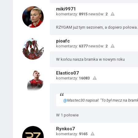
miki9971
komentarzy:
8915
newsów:
2
RZYGAM już tym sezonem, a dopiero połowa..
pioafc
komentarzy:
6377
newsów:
2
W końcu nasza bramka w nowym roku
Elastico07
komentarzy:
16083
@
Mastec30 napisał: "To był mecz na bramkę
W 1 połowie
Rynkos7
komentarzy:
9165