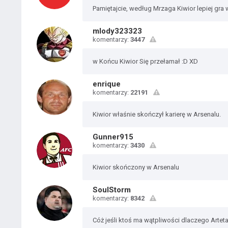
Pamiętajcie, według Mrzaga Kiwior lepiej gra w
mlody323323
komentarzy:
3447
w Końcu Kiwior Się przełamał :D XD
enrique
komentarzy:
22191
Kiwior właśnie skończył karierę w Arsenalu.
Gunner915
komentarzy:
3430
Kiwior skończony w Arsenalu
SoulStorm
komentarzy:
8342
Cóż jeśli ktoś ma wątpliwości dlaczego Artet