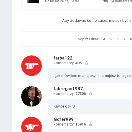
05.08.2026, 13:53
14
komentar
Aby dodawać komentarze, musisz być 
←
poprzednia
4
5
6
7
8
farba122
komentarzy:
405
i jak mówiłem marnujesz i marnujesz to się n
fabregas1987
komentarzy:
27306
Kiwior gol :D
Gofer999
komentarzy:
15916