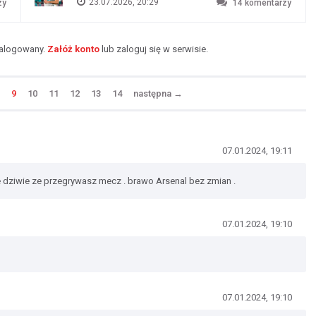
23.07.2026, 20:29
zy
14
komentarzy
zalogowany.
Załóż konto
lub zaloguj się w serwisie.
9
10
11
12
13
14
następna
→
07.01.2024, 19:11
ie dziwie ze przegrywasz mecz . brawo Arsenal bez zmian .
07.01.2024, 19:10
07.01.2024, 19:10