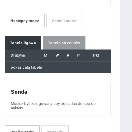
21
22
23
24
25
26
27
Następny
mecz
Ostatni
mecz
28
29
30
31
32
33
34
35
36
Tabela
ligowa
Tabela strzelców
37
38
39
40
Drużyna
M
W
R
P
Pkt
41
42
43
44
45
pokaż całą tabelę
46
47
48
49
50
51
52
53
54
Sonda
55
56
57
58
59
Musisz być zalogowany, aby posiadać dostęp do
60
ankiety.
61
100
101
102
103
104
105
106
107
108