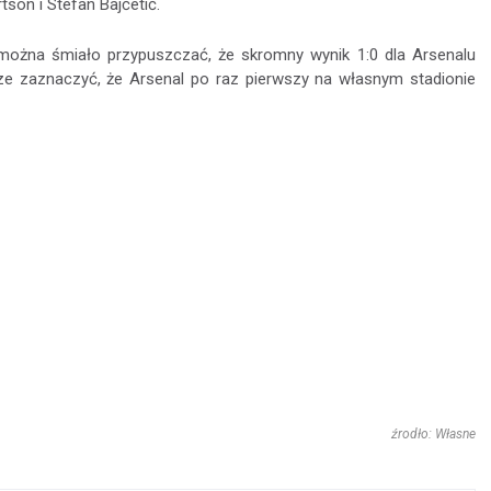
son i Stefan Bajčetić.
można śmiało przypuszczać, że skromny wynik 1:0 dla Arsenalu
cze zaznaczyć, że Arsenal po raz pierwszy na własnym stadionie
źrodło: Własne