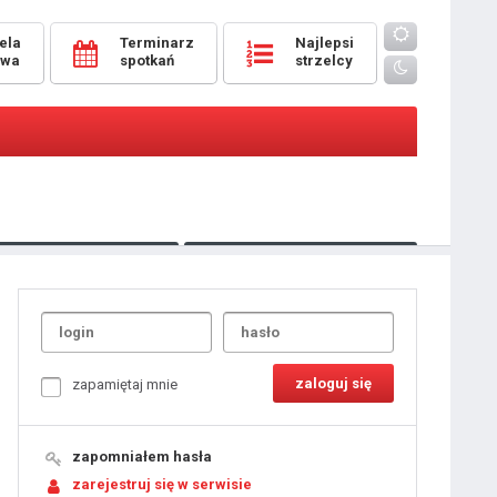
ela
Terminarz
Najlepsi
owa
spotkań
strzelcy
Oceny
pomeczowe
Typer
kanonierzy.com
UdanaRandka.com
1
2
3
4
5
6
7
8
zapamiętaj mnie
9
10
11
12
13
14
15
zapomniałem hasła
16
17
18
zarejestruj się w serwisie
19
20