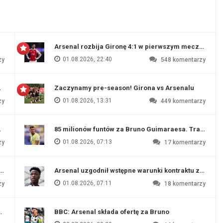
Arsenal rozbija Gironę 4:1 w pierwszym meczu prz
01.08.2026, 22:40
zy
548
komentarzy
 Evertonu
Zaczynamy pre-season! Girona vs Arsenalu
01.08.2026, 13:31
zy
449
komentarzy
ź Artety
85 milionów funtów za Bruno Guimaraesa. Transfer na
01.08.2026, 07:13
zy
17
komentarzy
funtów
Arsenal uzgodnił wstępne warunki kontraktu z Vinic
01.08.2026, 07:11
zy
18
komentarzy
endim
BBC: Arsenal składa ofertę za Bruno