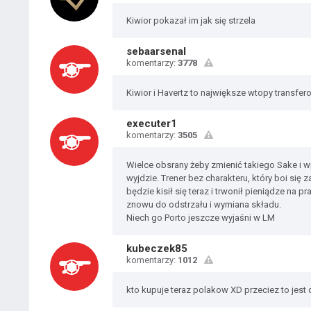
Kiwior pokazał im jak się strzela
sebaarsenal
komentarzy:
3778
Kiwior i Havertz to największe wtopy transfe
executer1
komentarzy:
3505
Wielce obsrany żeby zmienić takiego Sake i 
wyjdzie. Trener bez charakteru, który boi się
będzie kisił się teraz i trwonił pieniądze na 
znowu do odstrzału i wymiana składu.
Niech go Porto jeszcze wyjaśni w LM
kubeczek85
komentarzy:
1012
kto kupuje teraz polakow XD przeciez to jest 