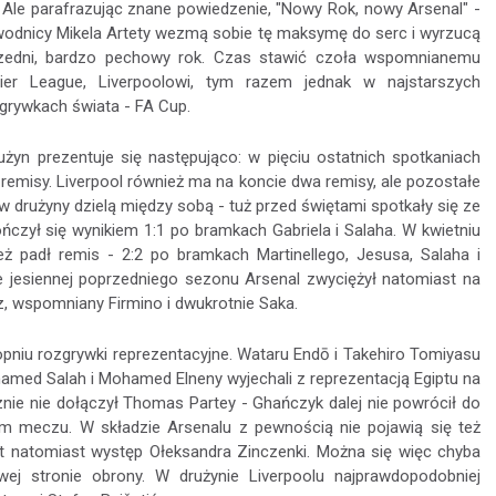
. Ale parafrazując znane powiedzenie, "Nowy Rok, nowy Arsenal" -
wodnicy Mikela Artety wezmą sobie tę maksymę do serc i wyrzucą
zedni, bardzo pechowy rok. Czas stawić czoła wspomnianemu
mier League, Liverpoolowi, tym razem jednak w najstarszych
zgrywkach świata - FA Cup.
żyn prezentuje się następująco: w pięciu ostatnich spotkaniach
remisy. Liverpool również ma na koncie dwa remisy, ale pozostałe
 drużyny dzielą między sobą - tuż przed świętami spotkały się ze
czył się wynikiem 1:1 po bramkach Gabriela i Salaha. W kwietniu
ż padł remis - 2:2 po bramkach Martinellego, Jesusa, Salaha i
e jesiennej poprzedniego sezonu Arsenal zwyciężył natomiast na
ñez, wspomniany Firmino i dwukrotnie Saka.
niu rozgrywki reprezentacyjne. Wataru Endō i Takehiro Tomiyasu
ohamed Salah i Mohamed Elneny wyjechali z reprezentacją Egiptu na
znie nie dołączył Thomas Partey - Ghańczyk dalej nie powrócił do
zym meczu. W składzie Arsenalu z pewnością nie pojawią się też
est natomiast występ Ołeksandra Zinczenki. Można się więc chyba
ej stronie obrony. W drużynie Liverpoolu najprawdopodobniej