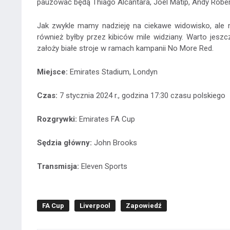
pauzować będą Thiago Alcántara, Joel Matip, Andy Robert
Jak zwykle mamy nadzieję na ciekawe widowisko, ale 
również byłby przez kibiców mile widziany. Warto jesz
założy białe stroje w ramach kampanii No More Red.
Miejsce:
Emirates Stadium, Londyn
Czas:
7 stycznia 2024 r., godzina 17:30 czasu polskiego
Rozgrywki:
Emirates FA Cup
Sędzia główny:
John Brooks
Transmisja:
Eleven Sports
FA Cup
Liverpool
Zapowiedź