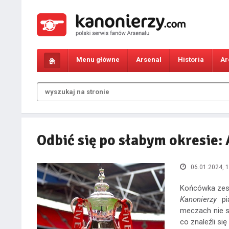
Menu główne
Arsenal
Historia
Ar
Odbić się po słabym okresie: 
06.01.2024, 1
Końcówka zesz
Kanonierzy
pia
meczach nie sp
co znaleźli si