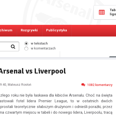
Tab
lig
chiwum
Rozgrywki
Publicystyka
w tekstach
w komentarzach
8568
Osób online:
Arsenal vs Liverpool
9:40
, Mateusz Rosłoń
1082
komentarzy
łego roku nie była łaskawa dla kibiców Arsenalu. Choć na święta
stowali fotel lidera Premier League, to w ostatnich dwóch
rostali teoretycznie słabszym drużynom i odnieśli porażki, przez
ę na czwartym miejscu w tabeli i do nowego lidera, Liverpoolu, tracą