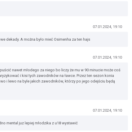
07.01.2024, 19:10
rowe dekady. A można było mieć Osimenha za ten hajs
07.01.2024, 19:10
wpuścić nawet młodego za niego bo liczy że mu w 90 minucie może coś
 zaryzykować i kisi tych zawodników na ławce. Przez ten sezon konia
prawo i lewo na byle jakich zawodników, którzy po jego odejściu będą
07.01.2024, 19:10
dno mental juz lepiej młodzika z u18 wystawić