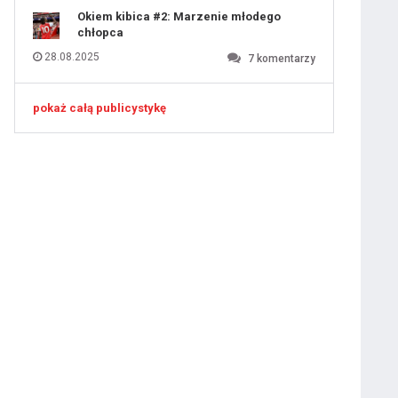
Okiem kibica #2: Marzenie młodego
chłopca
28.08.2025
7
komentarzy
ygotowawczym
pokaż całą publicystykę
 ostatniej prostej
iusem Juniorem?