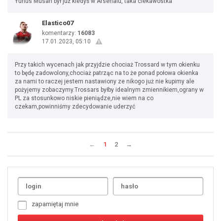
Yunus Musah był już kiedyś w Arsenalu, taka ciekawostka
Elastico07
komentarzy:
16083
17.01.2023, 05:10
Przy takich wycenach jak przyjdzie chociaż Trossard w tym okienku
to będę zadowolony,chociaż patrząc na to że ponad połowa okienka
za nami to raczej jestem nastawiony ze nikogo już nie kupimy ale
pożyjemy zobaczymy.Trossars byłby idealnym zmiennikiem,ograny w
PL za stosunkowo niskie pieniądze,nie wiem na co
czekam,powinniśmy zdecydowanie uderzyć
←
1
2
→
Uda
1
2
3
4
5
6
7
zapamiętaj mnie
8
9
10
11