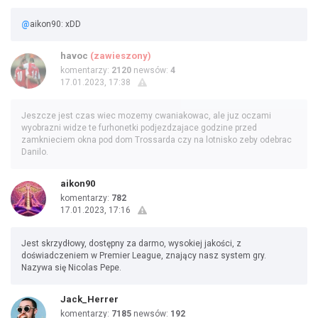
@
aikon90: xDD
havoc
(zawieszony)
komentarzy:
2120
newsów:
4
17.01.2023, 17:38
Jeszcze jest czas wiec mozemy cwaniakowac, ale juz oczami
wyobrazni widze te furhonetki podjezdzajace godzine przed
zamknieciem okna pod dom Trossarda czy na lotnisko zeby odebrac
Danilo.
aikon90
komentarzy:
782
17.01.2023, 17:16
Jest skrzydłowy, dostępny za darmo, wysokiej jakości, z
doświadczeniem w Premier League, znający nasz system gry.
Nazywa się Nicolas Pepe.
Jack_Herrer
komentarzy:
7185
newsów:
192