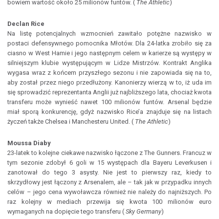
bowiem wartość około 25 milionów funtów. (
The Athletic
)
Declan Rice
Na listę potencjalnych wzmocnień zawitało potężne nazwisko w
postaci defensywnego pomocnika Młotów. Dla 24-latka zrobiło się za
ciasno w West Hamie i jego następnym celem w karierze są występy w
silniejszym klubie występującym w Lidze Mistrzów. Kontrakt Anglika
wygasa wraz z końcem przyszłego sezonu i nie zapowiada się na to,
aby został przez niego przedłużony. Kanonierzy wierzą w to, iż uda im
się sprowadzić reprezentanta Anglii już najbliższego lata, chociaż kwota
transferu może wynieść nawet 100 milionów funtów. Arsenal będzie
miał sporą konkurencję, gdyż nazwisko Rice’a znajduje się na listach
życzeń także Chelsea i Manchesteru United. (
The Athletic
)
Moussa Diaby
23-latek to kolejne ciekawe nazwisko łączone z The Gunners. Francuz w
tym sezonie zdobył 6 goli w 15 występach dla Bayeru Leverkusen i
zanotował do tego 3 asysty. Nie jest to pierwszy raz, kiedy to
skrzydłowy jest łączony z Arsenalem, ale – tak jak w przypadku innych
celów – jego cena wywoławcza również nie należy do najniższych. Po
raz kolejny w mediach przewija się kwota 100 milionów euro
wymaganych na dopięcie tego transferu (
Sky Germany
)