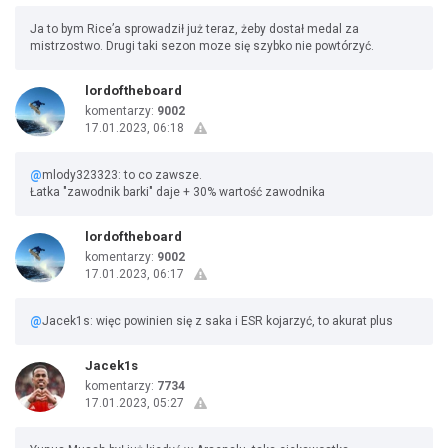
Ja to bym Rice’a sprowadził już teraz, żeby dostał medal za
mistrzostwo. Drugi taki sezon moze się szybko nie powtórzyć.
lordoftheboard
komentarzy:
9002
17.01.2023, 06:18
@
mlody323323: to co zawsze.
Łatka "zawodnik barki" daje + 30% wartość zawodnika
lordoftheboard
komentarzy:
9002
17.01.2023, 06:17
@
Jacek1s: więc powinien się z saka i ESR kojarzyć, to akurat plus
Jacek1s
komentarzy:
7734
17.01.2023, 05:27