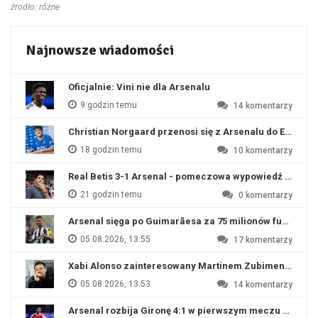
źrodło: różne
Najnowsze wiadomości
Oficjalnie: Vini nie dla Arsenalu
9 godzin temu
14
komentarzy
Christian Norgaard przenosi się z Arsenalu do Everton
18 godzin temu
10
komentarzy
Real Betis 3-1 Arsenal - pomeczowa wypowiedź Artety
21 godzin temu
0
komentarzy
Arsenal sięga po Guimarãesa za 75 milionów funtów
05.08.2026, 13:55
17
komentarzy
Xabi Alonso zainteresowany Martinem Zubimendim
05.08.2026, 13:53
14
komentarzy
Arsenal rozbija Gironę 4:1 w pierwszym meczu przyg