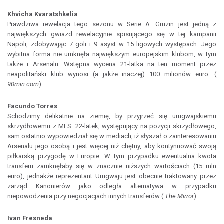
Khvicha Kvaratshkelia
Prawdziwa rewelacja tego sezonu w Serie A. Gruzin jest jedną z
największych gwiazd rewelacyjnie spisującego się w tej kampanii
Napoli, zdobywając 7 goli i 9 asyst w 15 ligowych występach. Jego
wybitna forma nie umknęła największym europejskim klubom, w tym
także i Arsenalu. Wstępna wycena 21-latka na ten moment przez
neapolitański klub wynosi (a jakże inaczej) 100 milionów euro. (
90min.com
)
Facundo Torres
Schodzimy delikatnie na ziemię, by przyjrzeć się urugwajskiemu
skrzydłowemu z MLS. 22-latek, występujący na pozycji skrzydłowego,
sam ostatnio wypowiedział się w mediach, iż słyszał o zainteresowaniu
Arsenalu jego osobą i jest więcej niż chętny, aby kontynuować swoją
piłkarską przygodę w Europie. W tym przypadku ewentualna kwota
transferu zamknęłaby się w znacznie niższych wartościach (15 mln
euro), jednakże reprezentant Urugwaju jest obecnie traktowany przez
zarząd Kanonierów jako odległa alternatywa w przypadku
niepowodzenia przy negocjacjach innych transferów (
The Mirror
)
Ivan Fresneda