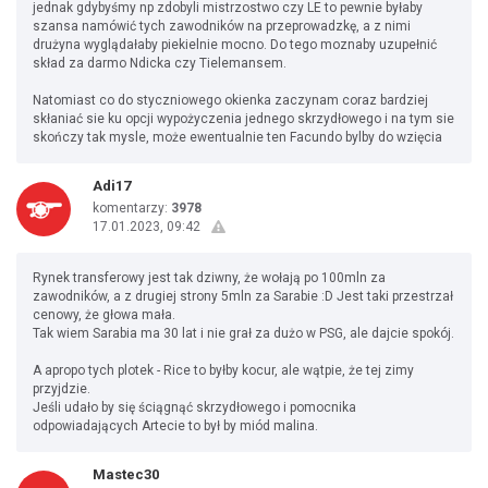
jednak gdybyśmy np zdobyli mistrzostwo czy LE to pewnie byłaby
szansa namówić tych zawodników na przeprowadzkę, a z nimi
drużyna wyglądałaby piekielnie mocno. Do tego moznaby uzupełnić
skład za darmo Ndicka czy Tielemansem.
Natomiast co do styczniowego okienka zaczynam coraz bardziej
skłaniać sie ku opcji wypożyczenia jednego skrzydłowego i na tym sie
skończy tak mysle, może ewentualnie ten Facundo bylby do wzięcia
Adi17
komentarzy:
3978
17.01.2023, 09:42
Rynek transferowy jest tak dziwny, że wołają po 100mln za
zawodników, a z drugiej strony 5mln za Sarabie :D Jest taki przestrzał
cenowy, że głowa mała.
Tak wiem Sarabia ma 30 lat i nie grał za dużo w PSG, ale dajcie spokój.
A apropo tych plotek - Rice to byłby kocur, ale wątpie, że tej zimy
przyjdzie.
Jeśli udało by się ściągnąć skrzydłowego i pomocnika
odpowiadających Artecie to był by miód malina.
Mastec30