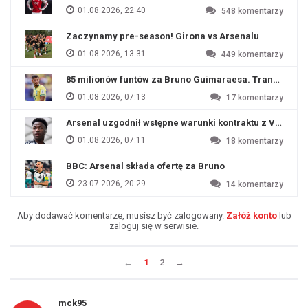
01.08.2026, 22:40
548
komentarzy
Zaczynamy pre-season! Girona vs Arsenalu
01.08.2026, 13:31
449
komentarzy
85 milionów funtów za Bruno Guimaraesa. Transfer na o
01.08.2026, 07:13
17
komentarzy
Arsenal uzgodnił wstępne warunki kontraktu z Viniciu
01.08.2026, 07:11
18
komentarzy
BBC: Arsenal składa ofertę za Bruno
23.07.2026, 20:29
14
komentarzy
Aby dodawać komentarze, musisz być zalogowany.
Załóż konto
lub
zaloguj się w serwisie.
←
1
2
→
mck95