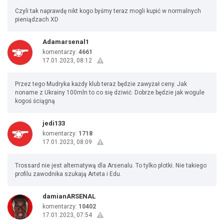
Czyli tak naprawdę nikt kogo byśmy teraz mogli kupić w normalnych
pieniądzach XD
Adamarsenal1
komentarzy:
4661
17.01.2023, 08:12
Przez tego Mudryka każdy klub teraz będzie zawyżał ceny. Jak
noname z Ukrainy 100mln to co się dziwić. Dobrze będzie jak wogule
kogoś ściągną
jedi133
komentarzy:
1718
17.01.2023, 08:09
Trossard nie jest alternatywą dla Arsenalu. To tylko plotki. Nie takiego
profilu zawodnika szukają Arteta i Edu.
damianARSENAL
komentarzy:
10402
17.01.2023, 07:54