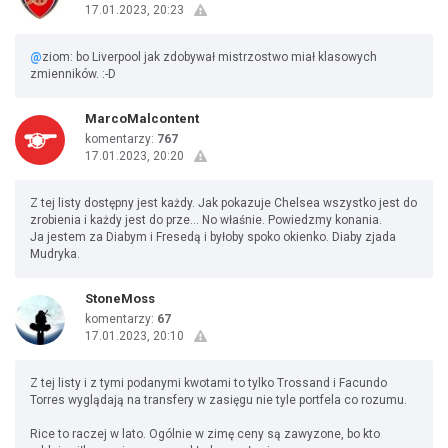
17.01.2023, 20:23
@
ziom: bo Liverpool jak zdobywał mistrzostwo miał klasowych
zmienników. :⁠-⁠D
MarcoMalcontent
komentarzy:
767
17.01.2023, 20:20
Z tej listy dostępny jest każdy. Jak pokazuje Chelsea wszystko jest do
zrobienia i każdy jest do prze... No właśnie. Powiedzmy konania.
Ja jestem za Diabym i Fresedą i byłoby spoko okienko. Diaby zjada
Mudryka.
StoneMoss
komentarzy:
67
17.01.2023, 20:10
Z tej listy i z tymi podanymi kwotami to tylko Trossand i Facundo
Torres wyglądają na transfery w zasięgu nie tyle portfela co rozumu.
Rice to raczej w lato. Ogólnie w zimę ceny są zawyzone, bo kto