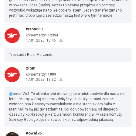
gra dla nas lub kupno kolejnego dobrze rokującego młokosa ogranego
w poważnej lidze (Diaby). Kozak to pewnie przyjdzie do pomocy,
wszystko wskazuje na to, że dopiero latem. Jeden transfer zimą to
jest max, proponuję prześledzić naszą historię w tym temacie.
tyson880
komentarzy:
12394
17.01.2023, 13:46
Trossard i Rice. Marzenie.
ziom
komentarzy:
1909
17.01.2023, 13:32
@
creatiVe4: Te okienko jest decydujące o mistrzostwie dla nas a nie
letnie.Mamy wielką szansę zdobyć tytuł i drużyna musi zostać
wzmocniona klasowym zawodnikiem a nie średniakiem.Saka z
Martinellim są już gwiazdami tej ligi co udowadniają od długiego
czasu.Tylko klasowy piłkarz wzmocni konkurencję i w razie kontuzji
Saki czy Gabiego będzie zawodnikiem z odpowiednią jakością.
Kowal96