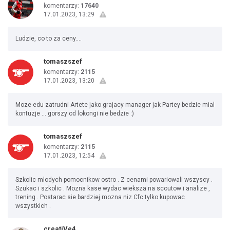
komentarzy:
17640
17.01.2023, 13:29
Ludzie, co to za ceny....
tomaszszef
komentarzy:
2115
17.01.2023, 13:20
Moze edu zatrudni Artete jako grajacy manager jak Partey bedzie mial
kontuzje ... gorszy od lokongi nie bedzie :)
tomaszszef
komentarzy:
2115
17.01.2023, 12:54
Szkolic mlodych pomocnikow ostro . Z cenami powariowali wszyscy .
Szukac i szkolic . Mozna kase wydac wieksza na scoutow i analize ,
trening . Postarac sie bardziej mozna niz Cfc tylko kupowac
wszystkich .
creatiVe4