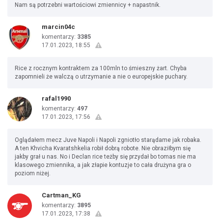
Nam są potrzebni wartościowi zmiennicy + napastnik.
marcin04c
komentarzy:
3385
17.01.2023, 18:55
Rice z rocznym kontraktem za 100mln to śmieszny żart. Chyba
zapomnieli że walczą o utrzymanie a nie o europejskie puchary.
rafal1990
komentarzy:
497
17.01.2023, 17:56
Oglądałem mecz Juve Napoli i Napoli zgniotło starądame jak robaka.
A ten Khvicha Kvaratshkelia robił dobrą robote. Nie obraziłbym się
jakby grał u nas. No i Declan rice teżby się przydał bo tomas nie ma
klasowego zmiennika, a jak złapie kontuzje to cała drużyna gra o
poziom niżej.
Cartman_KG
komentarzy:
3895
17.01.2023, 17:38