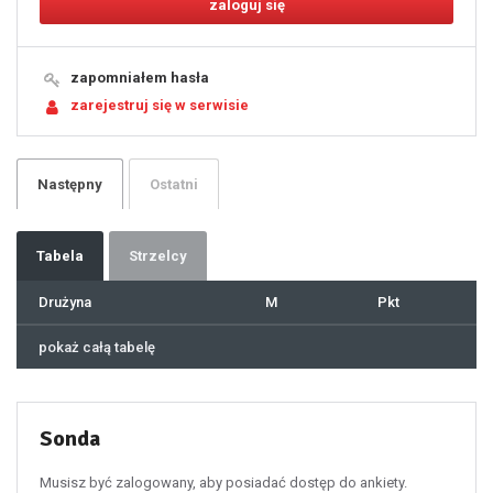
12
13
14
15
16
17
18
19
zapomniałem hasła
20
21
zarejestruj się w serwisie
22
23
24
25
26
27
28
29
Następny
Ostatni
30
31
32
33
34
35
36
37
Tabela
Strzelcy
38
39
40
41
Drużyna
M
Pkt
42
43
44
45
46
pokaż całą tabelę
47
48
49
50
51
52
53
54
55
Sonda
56
57
58
59
60
Musisz być zalogowany, aby posiadać dostęp do ankiety.
61