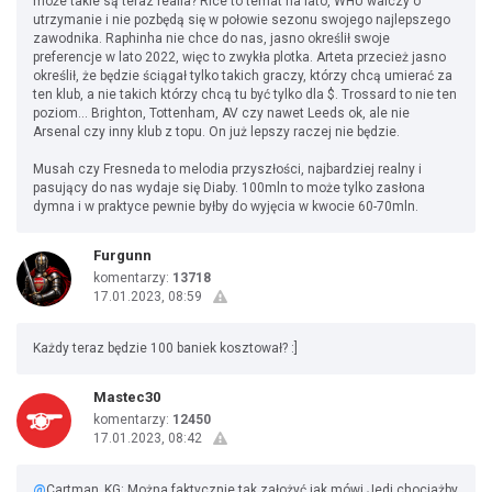
może takie są teraz realia? Rice to temat na lato, WHU walczy o
utrzymanie i nie pozbędą się w połowie sezonu swojego najlepszego
zawodnika. Raphinha nie chce do nas, jasno określił swoje
preferencje w lato 2022, więc to zwykła plotka. Arteta przecież jasno
określił, że będzie ściągał tylko takich graczy, którzy chcą umierać za
ten klub, a nie takich którzy chcą tu być tylko dla $. Trossard to nie ten
poziom... Brighton, Tottenham, AV czy nawet Leeds ok, ale nie
Arsenal czy inny klub z topu. On już lepszy raczej nie będzie.
Musah czy Fresneda to melodia przyszłości, najbardziej realny i
pasujący do nas wydaje się Diaby. 100mln to może tylko zasłona
dymna i w praktyce pewnie byłby do wyjęcia w kwocie 60-70mln.
Furgunn
komentarzy:
13718
17.01.2023, 08:59
Każdy teraz będzie 100 baniek kosztował? :]
Mastec30
komentarzy:
12450
17.01.2023, 08:42
@
Cartman_KG: Można faktycznie tak założyć jak mówi Jedi chociażby