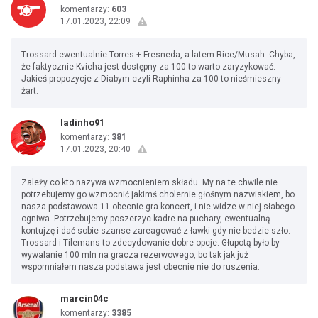
komentarzy:
603
17.01.2023, 22:09
Trossard ewentualnie Torres + Fresneda, a latem Rice/Musah. Chyba,
że faktycznie Kvicha jest dostępny za 100 to warto zaryzykować.
Jakieś propozycje z Diabym czyli Raphinha za 100 to nieśmieszny
żart.
ladinho91
komentarzy:
381
17.01.2023, 20:40
Zależy co kto nazywa wzmocnieniem składu. My na te chwile nie
potrzebujemy go wzmocnić jakimś cholernie głośnym nazwiskiem, bo
nasza podstawowa 11 obecnie gra koncert, i nie widze w niej słabego
ogniwa. Potrzebujemy poszerzyc kadre na puchary, ewentualną
kontujzę i dać sobie szanse zareagować z ławki gdy nie bedzie szło.
Trossard i Tilemans to zdecydowanie dobre opcje. Głupotą było by
wywalanie 100 mln na gracza rezerwowego, bo tak jak już
wspomniałem nasza podstawa jest obecnie nie do ruszenia.
marcin04c
komentarzy:
3385