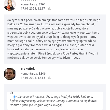
komentarzy:
3764
17.01.2023, 12:17
Ja bym brał z pocalowaniem ręki trossarda za 25 i do tego kolejnego
Belga za 25 tielemansa. Ludzie wy same gwiazdy byście chcieli,
musimy poszerzyć skład o pewne, dobre opcje ligowe, które
prezentują dobry poziom potwierdzony też najlepiej w reprezentacji,
więc zarówno pierwszy jak i drugi belg to dobry wybór, po to mamy
martinelliego i sake którzy chcą być gwiazdami żeby sprowadzać
kolejne gwiazdy? No może być dla kogoś za ciasno, dlatego taki
trossard rewelacja. Tielemans do nas, lokonga dłuższe
wypożyczenie.a latem Rice i środek pola Rice Partey Granit i Youri i
możemy dyktować swoje tempo gry w każdym meczu
sickstick
komentarzy:
3246
17.01.2023, 12:15
@
Adamarsenal1 napisał: "Przez tego Mudryka każdy klub teraz
będzie zawyżał ceny. Jak noname z Ukrainy 100mln to co się dziwić.
Dobrze będzie jak wogule kogoś ściągną"