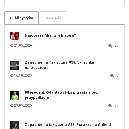
100
101
102
103
104
105
106
Publicystyka
Wywiady
107
108
109
110
111
112
Najgorszy Mistrz w historii?
113
114
115
116
21.05.2026
42
117
118
119
120
121
122
123
Zagadnienia Taktyczne #39: Skrzynka
124
125
narzędziowa
126
127
128
16.10.2025
7
129
130
131
80 procent: Gdy statystyka przestaje być
przypadkiem
29.09.2025
28
Zagadnienia taktyczne #38: Porażka na Anfield