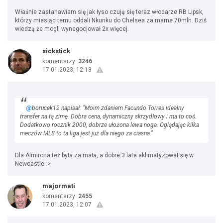
Właśnie zastanawiam się jak łyso czują się teraz włodarze RB Lipsk,
którzy miesiąc temu oddali Nkunku do Chelsea za marne 70mln. Dziś
wiedzą że mogli wynegocjował 2x więcej.
sickstick
komentarzy:
3246
17.01.2023, 12:13
@
borucek12 napisał: "Moim zdaniem Facundo Torres idealny
transfer na tą zimę. Dobra cena, dynamiczny skrzydłowy i ma to coś.
Dodatkowo rocznik 2000, dobrze ułożona lewa noga. Oglądając kilka
meczów MLS to ta liga jest już dla niego za ciasna."
Dla Almirona też była za mała, a dobre 3 lata aklimatyzował się w
Newcastle :>
majormati
komentarzy:
2455
17.01.2023, 12:07