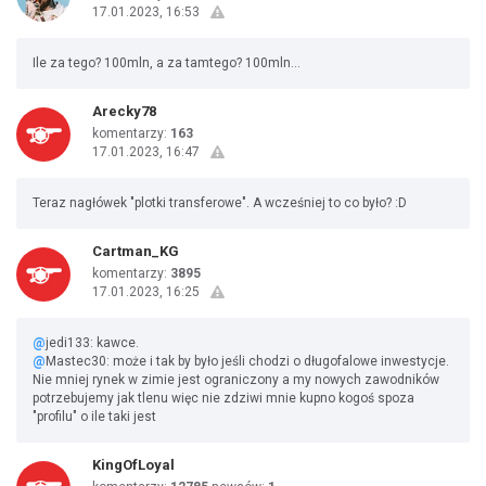
17.01.2023, 16:53
Ile za tego? 100mln, a za tamtego? 100mln...
Arecky78
komentarzy:
163
17.01.2023, 16:47
Teraz nagłówek "plotki transferowe". A wcześniej to co było? :D
Cartman_KG
komentarzy:
3895
17.01.2023, 16:25
@
jedi133: kawce.
@
Mastec30: może i tak by było jeśli chodzi o długofalowe inwestycje.
Nie mniej rynek w zimie jest ograniczony a my nowych zawodników
potrzebujemy jak tlenu więc nie zdziwi mnie kupno kogoś spoza
"profilu" o ile taki jest
KingOfLoyal