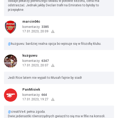
oddaje piłkarzy pierwszego składu w połowie sezonu, cena ma
odstraszać. Jednak jakby Declan trafił na Emirates to byłoby to
przepiękne.
marcin04c
komentarzy:
3385
17.01.2023, 20:09
@
kuzguwu: bardziej realna opcja bo wpisuje się w filozofię klubu.
kuzguwu
komentarzy:
6347
17.01.2023, 20:07
Jeśli Rice latem nie wypali to Musah fajnie by siadł
PanMisiek
komentarzy:
664
17.01.2023, 19:27
@
creatiVe4: pełna zgoda.
Dwie jedenastki równorzędnych gwiazd to się ma w fifie na konsoli.