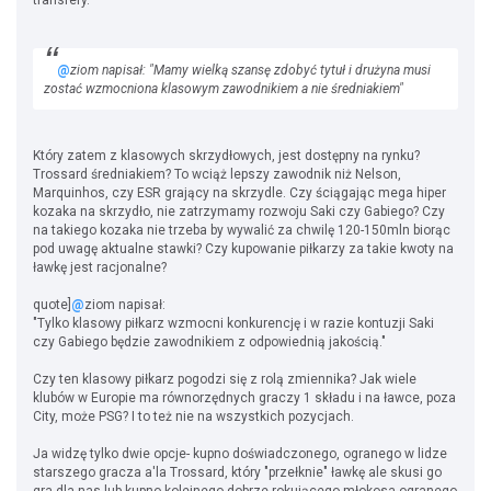
transfery.
@
ziom napisał: "Mamy wielką szansę zdobyć tytuł i drużyna musi
zostać wzmocniona klasowym zawodnikiem a nie średniakiem"
Który zatem z klasowych skrzydłowych, jest dostępny na rynku?
Trossard średniakiem? To wciąż lepszy zawodnik niż Nelson,
Marquinhos, czy ESR grający na skrzydle. Czy ściągając mega hiper
kozaka na skrzydło, nie zatrzymamy rozwoju Saki czy Gabiego? Czy
na takiego kozaka nie trzeba by wywalić za chwilę 120-150mln biorąc
pod uwagę aktualne stawki? Czy kupowanie piłkarzy za takie kwoty na
ławkę jest racjonalne?
quote]
@
ziom napisał:
"Tylko klasowy piłkarz wzmocni konkurencję i w razie kontuzji Saki
czy Gabiego będzie zawodnikiem z odpowiednią jakością."
Czy ten klasowy piłkarz pogodzi się z rolą zmiennika? Jak wiele
klubów w Europie ma równorzędnych graczy 1 składu i na ławce, poza
City, może PSG? I to też nie na wszystkich pozycjach.
Ja widzę tylko dwie opcje- kupno doświadczonego, ogranego w lidze
starszego gracza a'la Trossard, który "przełknie" ławkę ale skusi go