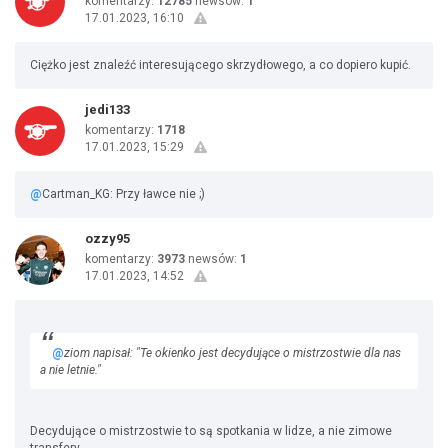
komentarzy:
12785
newsów:
1
17.01.2023, 16:10
Ciężko jest znaleźć interesującego skrzydłowego, a co dopiero kupić.
jedi133
komentarzy:
1718
17.01.2023, 15:29
@
Cartman_KG: Przy ławce nie ;)
ozzy95
komentarzy:
3973
newsów:
1
17.01.2023, 14:52
@
ziom napisał: "Te okienko jest decydujące o mistrzostwie dla nas
a nie letnie."
Decydujące o mistrzostwie to są spotkania w lidze, a nie zimowe