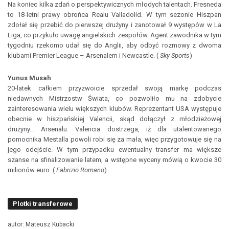
Na koniec kilka zdań o perspektywicznych młodych talentach. Fresneda
to 18-letni prawy obrońca Realu Valladolid. W tym sezonie Hiszpan
zdołał się przebić do pierwszej drużyny i zanotował 9 występów w La
Liga, co przykuło uwagę angielskich zespołów. Agent zawodnika w tym
tygodniu rzekomo udał się do Anglii, aby odbyć rozmowy z dwoma
klubami Premier League – Arsenalem i Newcastle. (
Sky Sports
)
Yunus Musah
20-latek całkiem przyzwoicie sprzedał swoją markę podczas
niedawnych Mistrzostw Świata, co pozwoliło mu na zdobycie
zainteresowania wielu większych klubów. Reprezentant USA występuje
obecnie w hiszpańskiej Valencii, skąd dołączył z młodzieżowej
drużyny… Arsenalu. Valencia dostrzega, iż dla utalentowanego
pomocnika Mestalla powoli robi się za mała, więc przygotowuje się na
jego odejście. W tym przypadku ewentualny transfer ma większe
szanse na sfinalizowanie latem, a wstępne wyceny mówią o kwocie 30
milionów euro. (
Fabrizio Romano
)
Plotki transferowe
autor: Mateusz Kubacki