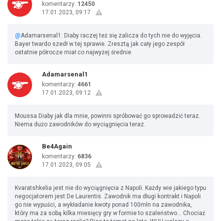
komentarzy:
12450
17.01.2023, 09:17
@
Adamarsenal1: Diaby raczej też się zalicza do tych nie do wyjęcia.
Bayer twardo szedł w tej sprawie. Zresztą jak cały jego zespół
ostatnie półrocze miał co najwyżej średnie
Adamarsenal1
komentarzy:
4661
17.01.2023, 09:12
Moussa Diaby jak dla mnie, powinni spróbować go sprowadzić teraz.
Niema dużo zawodników do wyciągnięcia teraz.
Be4Again
komentarzy:
6836
17.01.2023, 09:05
Kvaratshkelia jest nie do wyciągnięcia z Napoli. Każdy wie jakiego typu
negocjatorem jest De Laurentis. Zawodnik ma długi kontrakt i Napoli
go nie wypuści, a wykładanie kwoty ponad 100mln na zawodnika,
który ma za sobą kilka miesięcy gry w formie to szaleństwo... Chociaż