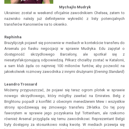
Mychajło Mudryk
Ukrainiec został w weekend oficjalnie zawodnikiem Chelsea, zatem to
nazwisko należy już definitywnie wykreślić z listy potencjalnych
transferów Kanonierów na to okienko.
Raphinha
Brazylijczyk pojawił się ponownie w mediach w kontekście transferu do
Arsenalu po fiasku negocjacji w sprawie Mudryka. Edu zapytał o
dostępność skrzydłowego Barcelony, ale spotkał się z
niesatysfakcjonującą odpowiedzią. Piłkarz chciałby zostać w Katalonii,
a sam klub żąda co najmniej 100 milionów funtów, aby pozwolić na
jakiekolwiek rozmowy zawodnika z innymi drużynami (
Evening Standard
)
Leandro Trossard
Możemy przypuszczać, że pojawi się teraz ogrom plotek w sprawie
nowego skrzydłowego, który mógłby zawitać na Emirates. Belg z
Brightonu popadł z konflikt z obecnym menedżerem Mew i wszystkie
strony spodziewają się zimowego transferu 28-latka. Do tej pory
faworytem w sprawie jego pozyskania był Tottenham, ale rzekomo
również Arsenal przygląda się temu zawodnikowi. Reprezentant Belgii
były dostępny za stosunkowo niską kwotę. W mediach przewija się