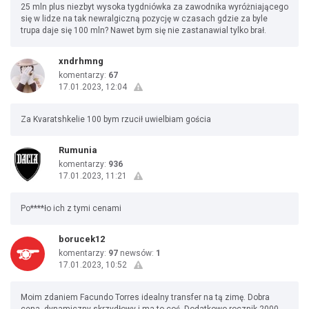
25 mln plus niezbyt wysoka tygdniówka za zawodnika wyróżniającego
się w lidze na tak newralgiczną pozycję w czasach gdzie za byle
trupa daje się 100 mln? Nawet bym się nie zastanawial tylko brał.
xndrhmng
komentarzy:
67
17.01.2023, 12:04
Za Kvaratshkelie 100 bym rzucił uwielbiam gościa
Rumunia
komentarzy:
936
17.01.2023, 11:21
Po****ło ich z tymi cenami
borucek12
komentarzy:
97
newsów:
1
17.01.2023, 10:52
Moim zdaniem Facundo Torres idealny transfer na tą zimę. Dobra