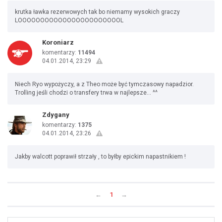
krutka ławka rezerwowych tak bo niemamy wysokich graczy
LOOOOOOOOOOOOOOOOOOOOOOOL
Koroniarz
komentarzy:
11494
04.01.2014, 23:29
Niech Ryo wypożyczy, a z Theo może być tymczasowy napadzior.
Trolling jeśli chodzi o transfery trwa w najlepsze... ^^
Zdygany
komentarzy:
1375
04.01.2014, 23:26
Jakby walcott poprawił strzały , to byłby epickim napastnikiem !
←
1
→
Uda