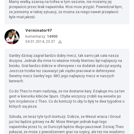
Mamy wielką szansę na trofea w tym sezonie, nie możemy jej
przepaścić przez brak napastnika. Ktoś musi przyjść. Powiedział bym,
że jesteśmy w takiej sytuacji, że można za niego nawet przepłacić
byle miał jakość.
Verminator97
komentarzy:
14900
04.01.2014, 23:37
Ganbry dzisiaj zagrał bardzo dobry mecz, tak samo jak cała nasza
drużyna. Jednak dla mnie to właśnie młody Niemiec był najlepszy na
boisku. Grał bardzo dobrze w ofensywie i na dodatek zaliczył asystę.
Jeszcze trzeba też zauważyć jak ciężko pracował w defensywie.
Świetny mecz Ganbry'ego. IMO jego najlepszy mecz w naszych
barwach.
Co do Theo to mam nadzieję, że nie dostanie kary. Dziękuje mu za ten
gest w kierunku kibiców Spurs. Chyba wszyscy zrobili się weselsi po
tym incydencie z Theo. Co do kontuzji to oby to były te dwa tygodnie o
których się pisze.
Szkoda, że teraz tyle tych kontuzji. Dobrze, że Mesut wraca i Giroud
już też będzie gotowy na AV. Może Wenger jednak kupi tego
napastnika przez to, że Duńczyk będzie długo pauzował. Dzisiaj Theo
pokazał, że może z powodzeniem grać na szpicy, ale też nie wiadomo