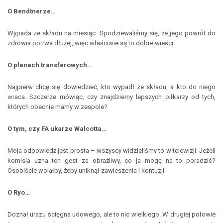
O Bendtnerze…
Wypada ze składu na miesiąc. Spodziewaliśmy się, że jego powrót do
zdrowia potrwa dłużej, więc właściwie są to dobre wieści.
O planach transferowych…
Najpierw chcę się dowiedzieć, kto wypadł ze składu, a kto do niego
wraca. Szczerze mówiąc, czy znajdziemy lepszych piłkarzy od tych,
których obecnie mamy w zespole?
O tym, czy FA ukarze Walcotta…
Moja odpowiedź jest prosta – wszyscy widzieliśmy to w telewizji. Jeżeli
komisja uzna ten gest za obraźliwy, co ja mogę na to poradzić?
Osobiście wolałby, żeby uniknął zawieszenia i kontuzji.
O Ryo…
Doznał urazu ścięgna udowego, ale to nic wielkiego. W drugiej połowie