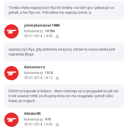
Trzeba chyba wypożyczyć Ryo bo Gnabry coś tam gra i pokazuje co
potrafi, a ten Ryo nic. Potrzebne mu wypożyczenie :p
jimmykanonier1886
komentarzy:
10784
05.01.2014, 14:55
wypożyczyć Ryo, gdy jesteśmy wszyscy zdrowi to nasza ławka jest
naprawdę długa
Kanonierro
komentarzy:
1510
05.01.2014, 14:12
Ehhhh te kopniaki w kolano... Mam nadzieje że to przypadek bo jak nie
to bd uważać tottki za drużynę która nic nie osiągnęła i potrafi tylko
kopać po nogach.....
K4n0ni3R
komentarzy:
970
05.01.2014, 13:55