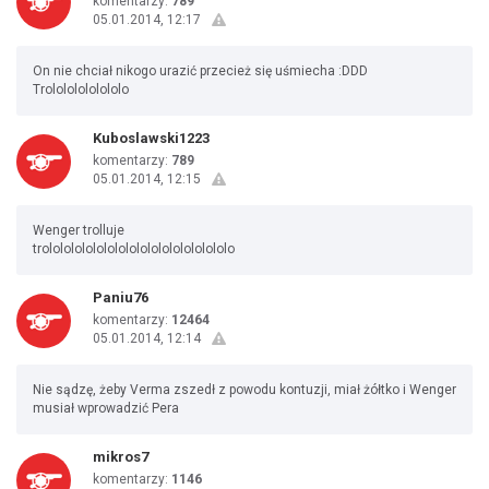
komentarzy:
789
05.01.2014, 12:17
On nie chciał nikogo urazić przecież się uśmiecha :DDD
Trolololololololo
Kuboslawski1223
komentarzy:
789
05.01.2014, 12:15
Wenger trolluje
trolololololololololololololololololo
Paniu76
komentarzy:
12464
05.01.2014, 12:14
Nie sądzę, żeby Verma zszedł z powodu kontuzji, miał żółtko i Wenger
musiał wprowadzić Pera
mikros7
komentarzy:
1146