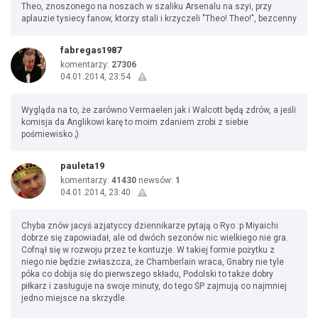
Theo, znoszonego na noszach w szaliku Arsenalu na szyi, przy
aplauzie tysiecy fanow, ktorzy stali i krzyczeli "Theo! Theo!", bezcenny
fabregas1987
komentarzy:
27306
04.01.2014, 23:54
Wygląda na to, że zarówno Vermaelen jak i Walcott będą zdrów, a jeśli
komisja da Anglikowi karę to moim zdaniem zrobi z siebie
pośmiewisko ;)
pauleta19
komentarzy:
41430
newsów:
1
04.01.2014, 23:40
Chyba znów jacyś azjatyccy dziennikarze pytają o Ryo :p Miyaichi
dobrze się zapowiadał, ale od dwóch sezonów nic wielkiego nie gra.
Cofnął się w rozwoju przez te kontuzje. W takiej formie pożytku z
niego nie będzie zwłaszcza, że Chamberlain wraca, Gnabry nie tyle
póka co dobija się do pierwszego składu, Podolski to także dobry
piłkarz i zasługuje na swoje minuty, do tego ŚP zajmują co najmniej
jedno miejsce na skrzydle.