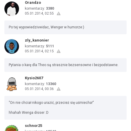
Orandzo
komentarzy:
3380
05.01.2014, 02:55
Po tej wypowiedzivwidac, Wenger w humorze:)
zly_kanonier
komentarzy:
5111
05.01.2014, 02:15
Pytania o karę dla Theo są strasznie bezsensowne i bezpodstawne.
Kysio2607
komentarzy:
13360
05.01.2014, 00:36
"On nie chciał nikogo urazić, przecież się uśmiecha!"
hhahah Wenga disser :D
schnor25