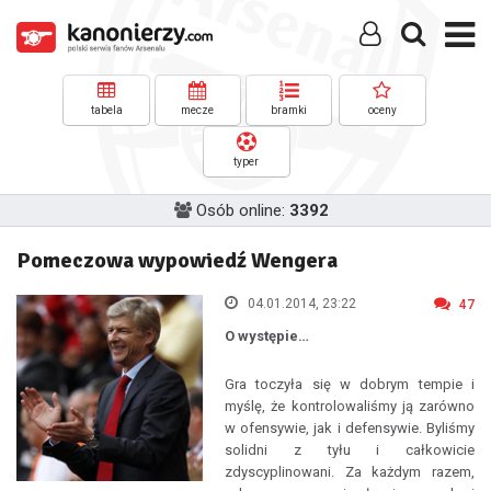
tabela
mecze
bramki
oceny
typer
Osób online:
3392
Pomeczowa wypowiedź Wengera
04.01.2014, 23:22
47
O występie…
Gra toczyła się w dobrym tempie i
myślę, że kontrolowaliśmy ją zarówno
w ofensywie, jak i defensywie. Byliśmy
solidni z tyłu i całkowicie
zdyscyplinowani. Za każdym razem,