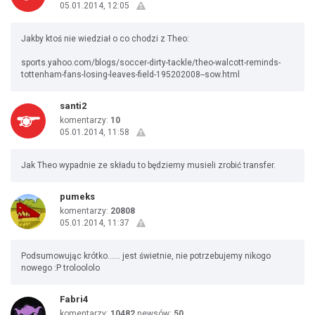
05.01.2014, 12:05
Jakby ktoś nie wiedział o co chodzi z Theo:
sports.yahoo.com/blogs/soccer-dirty-tackle/theo-walcott-reminds-
tottenham-fans-losing-leaves-field-195202008--sow.html
santi2
komentarzy:
10
05.01.2014, 11:58
Jak Theo wypadnie ze składu to będziemy musieli zrobić transfer.
pumeks
komentarzy:
20808
05.01.2014, 11:37
Podsumowując krótko...... jest świetnie, nie potrzebujemy nikogo
nowego :P troloololo
Fabri4
komentarzy:
10482
newsów:
50