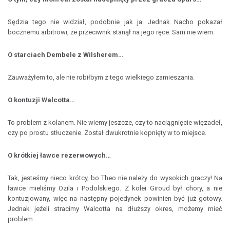
Sędzia tego nie widział, podobnie jak ja. Jednak Nacho pokazał
bocznemu arbitrowi, że przeciwnik stanął na jego ręce. Sam nie wiem.
O starciach Dembele z Wilsherem…
Zauważyłem to, ale nie robiłbym z tego wielkiego zamieszania.
O kontuzji Walcotta…
To problem z kolanem. Nie wiemy jeszcze, czy to naciągnięcie więzadeł,
czy po prostu stłuczenie. Został dwukrotnie kopnięty w to miejsce.
O krótkiej ławce rezerwowych…
Tak, jesteśmy nieco krótcy, bo Theo nie należy do wysokich graczy! Na
ławce mieliśmy Özila i Podolskiego. Z kolei Giroud był chory, a nie
kontuzjowany, więc na następny pojedynek powinien być już gotowy.
Jednak jeżeli stracimy Walcotta na dłuższy okres, możemy mieć
problem.