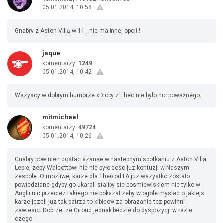
05.01.2014, 10:58
Gnabry z Aston Villą w 11 , nie ma innej opcji !
jaque
komentarzy:
1249
05.01.2014, 10:42
Wszyscy w dobrym humorze xD oby z Theo nie bylo nic poważnego.
mitmichael
komentarzy:
49724
05.01.2014, 10:26
Gnabry powinien dostac szanse w nastepnym spotkaniu z Aston Villa.
Lepiej zeby Walcottowi nic nie było dosc juz kontuzji w Naszym
zespole. O mozliwej karze dla Theo od FA juz wszystko zostało
powiedziane gdyby go ukarali staliby sie posmiewiskiem nie tylko w
Anglii nic przeciez takiego nie pokazał zeby w ogole myslec o jakiejs
karze jezeli juz tak patrza to kibicow za obrazanie tez powinni
zawiesic. Dobrze, ze Giroud jednak bedzie do dyspozycji w razie
czego.