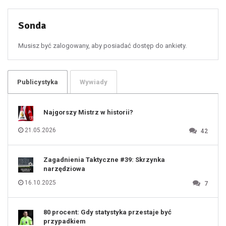
51
52
53
54
55
Sonda
56
57
58
59
60
Musisz być zalogowany, aby posiadać dostęp do ankiety.
61
100
101
102
103
104
105
106
Publicystyka
Wywiady
107
108
109
110
111
112
Najgorszy Mistrz w historii?
113
114
115
116
21.05.2026
42
117
118
119
120
121
122
123
Zagadnienia Taktyczne #39: Skrzynka
124
125
narzędziowa
126
127
128
16.10.2025
7
129
130
131
80 procent: Gdy statystyka przestaje być
przypadkiem