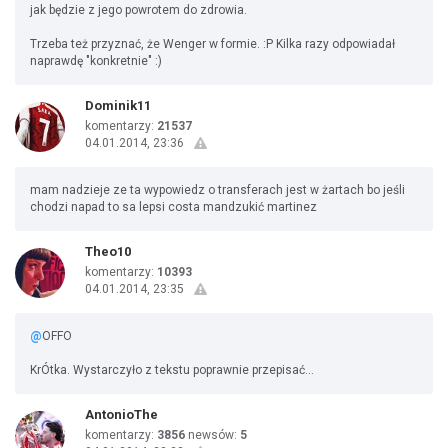
jak będzie z jego powrotem do zdrowia.
Trzeba też przyznać, że Wenger w formie. :P Kilka razy odpowiadał
naprawdę "konkretnie" :)
Dominik11
komentarzy:
21537
04.01.2014, 23:36
mam nadzieje ze ta wypowiedz o transferach jest w żartach bo jeśli
chodzi napad to sa lepsi costa mandzukić martinez
Theo10
komentarzy:
10393
04.01.2014, 23:35
@
OFFO
KrÓtka. Wystarczyło z tekstu poprawnie przepisać...
AntonioThe
komentarzy:
3856
newsów:
5