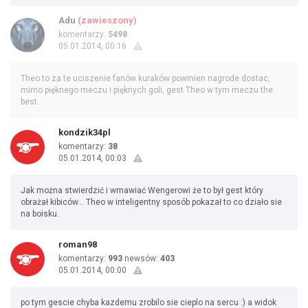
Adu
(zawieszony)
komentarzy:
5498
05.01.2014, 00:16
Theo to za te uciszenie fanów kuraków powinien nagrode dostac,
mimo pięknego meczu i pięknych goli, gest Theo w tym meczu the
best.
kondzik34pl
komentarzy:
38
05.01.2014, 00:03
Jak można stwierdzić i wmawiać Wengerowi że to był gest który
obrażał kibiców... Theo w inteligentny sposób pokazał to co działo sie
na boisku.
roman98
komentarzy:
993
newsów:
403
05.01.2014, 00:00
po tym gescie chyba kazdemu zrobilo sie cieplo na sercu :) a widok