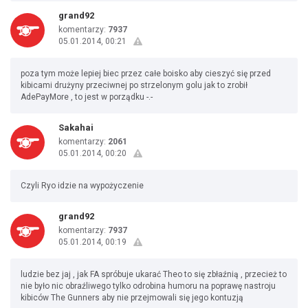
grand92
komentarzy:
7937
05.01.2014, 00:21
poza tym może lepiej biec przez całe boisko aby cieszyć się przed
kibicami drużyny przeciwnej po strzelonym golu jak to zrobił
AdePayMore , to jest w porządku -.-
Sakahai
komentarzy:
2061
05.01.2014, 00:20
Czyli Ryo idzie na wypożyczenie
grand92
komentarzy:
7937
05.01.2014, 00:19
ludzie bez jaj , jak FA spróbuje ukarać Theo to się zbłaźnią , przecież to
nie było nic obraźliwego tylko odrobina humoru na poprawę nastroju
kibiców The Gunners aby nie przejmowali się jego kontuzją