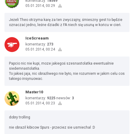
komentarzy:
18549
05.01.2014, 00:29
Jeżeli Theo otrzyma karę za ten zwyczajny, śmieszny gest to będzie
oznaczać jedno, leśne dziadki z FA niech się usuną w końcu w cień.
IceScreaam
komentarzy:
273
05.01.2014, 00:24
Papcio nic nie kupi, moze jakiegoś szesnastolatka ewentualnie
siedemnastolatka.
To jakieś jaja, nic obraźliwego nie było, nie rozumiem w jakim celu cos
takiego insynuowac.
Master10
komentarzy:
9225
newsów:
3
05.01.2014, 00:23
dobry trolling
nie obrazil kibicow Spurs - przeciez sie usmiechal :D