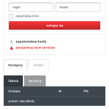
1
2
3
4
5
6
7
zapamiętaj mnie
8
9
10
11
12
13
14
15
16
17
18
19
zapomniałem hasła
20
21
zarejestruj się w serwisie
22
23
24
25
26
27
28
29
Następny
Ostatni
30
31
32
33
34
35
36
37
Tabela
Strzelcy
38
39
40
41
Drużyna
M
Pkt
42
43
44
45
46
pokaż całą tabelę
47
48
49
50