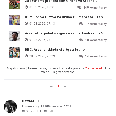
Zaczynamy pre-season! Girona vs Arsenalu
01.08.2026, 13:31
449
komentarzy
85 milionów funtów za Bruno Guimaraesa. Transfer na o
01.08.2026, 07:13
17
komentarzy
Arsenal uzgodnił wstępne warunki kontraktu z Viniciu
01.08.2026, 07:11
18
komentarzy
BBC: Arsenal składa ofertę za Bruno
23.07.2026, 20:29
14
komentarzy
Aby dodawać komentarze, musisz być zalogowany.
Załóż konto
lub
zaloguj się w serwisie.
←
1
→
DawidAFC
komentarzy:
18100
newsów:
1251
06.01.2014, 11:06