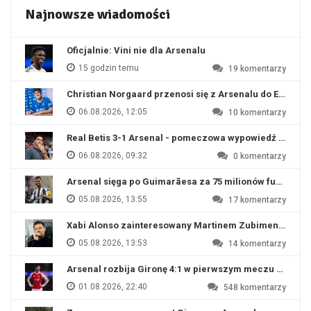
Najnowsze wiadomości
Oficjalnie: Vini nie dla Arsenalu
15 godzin temu
19
komentarzy
Christian Norgaard przenosi się z Arsenalu do Everton
06.08.2026, 12:05
10
komentarzy
Real Betis 3-1 Arsenal - pomeczowa wypowiedź Artety
06.08.2026, 09:32
0
komentarzy
Arsenal sięga po Guimarãesa za 75 milionów funtów
05.08.2026, 13:55
17
komentarzy
Xabi Alonso zainteresowany Martinem Zubimendim
05.08.2026, 13:53
14
komentarzy
Arsenal rozbija Gironę 4:1 w pierwszym meczu przyg
01.08.2026, 22:40
548
komentarzy