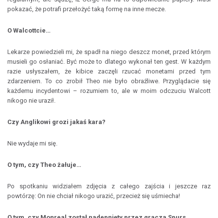
pokazać, że potrafi przełożyć taką formę na inne mecze.
O Walcottcie…
Lekarze powiedzieli mi, że spadł na niego deszcz monet, przed którym
musieli go osłaniać. Być może to dlatego wykonał ten gest. W każdym
razie usłyszałem, że kibice zaczęli rzucać monetami przed tym
zdarzeniem. To co zrobił Theo nie było obraźliwe. Przyglądacie się
każdemu incydentowi – rozumiem to, ale w moim odczuciu Walcott
nikogo nie uraził.
Czy Anglikowi grozi jakaś kara?
Nie wydaje mi się.
O tym, czy Theo żałuje…
Po spotkaniu widziałem zdjęcia z całego zajścia i jeszcze raz
powtórzę: On nie chciał nikogo urazić, przecież się uśmiecha!
O tym, czy Monreal został nadepnięty przez gracza Spurs…