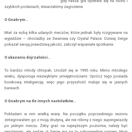
gdy nasza gra opierała się na ruchu i
szybkich podaniach, stwarzaliśmy zagrożenie.
O Gnabrym…
Miał za sobą kilka udanych meczów, które jednak były rozgrywane na
wyjeździe – chociażby ze Swansea czy Crystal Palace. Dzisiaj Serge
pokazał swoją prawdziwą jakość, zaliczył wspaniałe spotkanie.
O ukazaniu dojrzałości…
To bardzo młody chłopak, Urodził się w 1995 roku. Mimo młodego
wieku, dysponuje niezwykłymi umiejętnościami. Oprócz tego posiada
boiskową inteligencję, więc jego przyszłość maluje się w jasnych
barwach.
O Gnabrym na tle innych nastolatków…
Pokładam w nim wielką wiarę. Na początku poprzedniego sezonu
zintegrowałem go z moją drużyną, ale nie róbmy z niego supergwiazdy
po jednym meczu. Żeby grać na najwyższym poziomie, należy być
regularnym, ale sądzę, iż Serge ma na to odpowiednie papiery. Musi