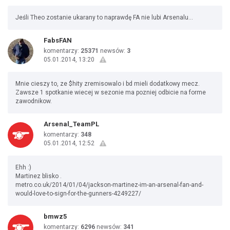
Jeśli Theo zostanie ukarany to naprawdę FA nie lubi Arsenalu...
FabsFAN
komentarzy:
25371
newsów:
3
05.01.2014, 13:20
Mnie cieszy to, ze $hity zremisowalo i bd mieli dodatkowy mecz.
Zawsze 1 spotkanie wiecej w sezonie ma pozniej odbicie na forme
zawodnikow.
Arsenal_TeamPL
komentarzy:
348
05.01.2014, 12:52
Ehh :)
Martinez blisko .
metro.co.uk/2014/01/04/jackson-martinez-im-an-arsenal-fan-and-
would-love-to-sign-for-the-gunners-4249227/
bmwz5
komentarzy:
6296
newsów:
341