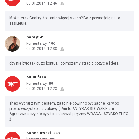
05.01.2014, 12:46
Może teraz Gnabry dostanie więcej szans? Bo z pewnością na to
zasługuje.
henry14t
komentarzy:
106
05.01.2014, 12:38
oby nie było tak duzo kontuzji bo mozemy stracic pozycje lidera
Muuufasa
komentarzy:
80
05.01.2014, 12:23
Theo wygrał z tym gestem, za to nie powinno być żadnej kary po
prostu wszystko dla zabawy ;) Ani to ANTYRASISTOWSKIE ani
Agresywne czy nie były to jakieś wulgaryzmy WRACAJ SZYBKO THEO
;)
Kuboslawski1223