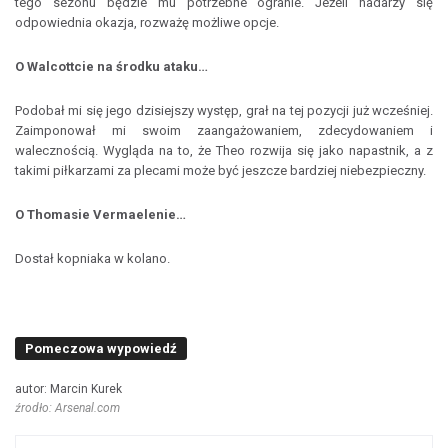
tego sezonu będzie mu potrzebne ogranie. Jeżeli nadarzy się
odpowiednia okazja, rozważę możliwe opcje.
O Walcottcie na środku ataku…
Podobał mi się jego dzisiejszy występ, grał na tej pozycji już wcześniej.
Zaimponował mi swoim zaangażowaniem, zdecydowaniem i
walecznością. Wygląda na to, że Theo rozwija się jako napastnik, a z
takimi piłkarzami za plecami może być jeszcze bardziej niebezpieczny.
O Thomasie Vermaelenie…
Dostał kopniaka w kolano.
Pomeczowa wypowiedź
autor: Marcin Kurek
źrodło: Arsenal.com