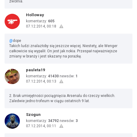
zwolnia.
Holloway
komentarzy:
605
07.12.2014, 00:18
@
dope
Takich ludzi znalazłoby się jeszcze więcej. Niestety, ale Wenger
całkowicie się wypalił. On jest jak nokia. Przespał najważniejsze
zmiany w branży i jest skazany na porażkę.
pauleta19
komentarzy:
41430
newsów:
1
07.12.2014, 00:13
2. Brak umiejętności pociągnięcia Arsenalu do rzeczy wielkich.
Zaledwie jedno trofeum w ciągu ostatnich 9 lat.
Szogun
komentarzy:
34792
newsów:
3
07.12.2014, 00:11