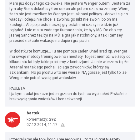
Mam już dosyć tego człowieka. Nie jestem Wenger outem. Jestem za
tym aby Boss dokończył ten sezon ale potem czas na zmiany. Wiem,
że to nie jest możliwe bo Wenger jest jak nasi politycy - dorwał się do
władzy i odejść nie chce, a zwolnić go nikt nie zwolni bo on ma
zasługi... Ale po prostu naszej gry ostatnimi czasy nie idzie już
oglądać. I nie ma tu żadnego tłumaczenia, że były MŚ. Do cholery
jasnej Sanchez też był na MŚ, a gra jak natchniony, a taki Ramsey
przesiedział całe wakacje na dupie i gra piach.
W dodatku te kontuzje... Tu nie pomoże żaden Shad srad itp. Wenger
ma swoje metody treningowe no i niestety. To jest niemożliwe żeby od
kilkunastu lat były takie problemy z kontuzjami. Ja nie wierze w to, że
Arsenal ma takiego pecha i ściąga zawodników, którzy są
szklankami. No po prostu w to nie wierze. NAjgorsze jest tylko to, że
Wenger nie potrafi wyciągać wniosków.
PAULETA
I ja bym dodał jeszcze jeden grzech do tych co wypisałeś ;P właśnie
brak wyciągania wniosków i konsekwencji...
bartek
komentarzy:
292
07.12.2014, 11:17
Przegraliśmy ale to w końcu nie jego wina. Co za idiota! Niestety