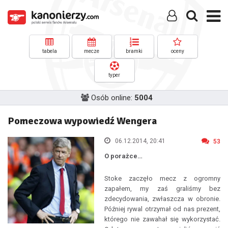
tabela
mecze
bramki
oceny
typer
Osób online:
5004
Pomeczowa wypowiedź Wengera
06.12.2014, 20:41
53
O porażce…
Stoke zaczęło mecz z ogromny
zapałem, my zaś graliśmy bez
zdecydowania, zwłaszcza w obronie.
Później rywal otrzymał od nas prezent,
którego nie zawahał się wykorzystać.