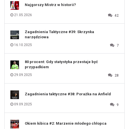
112
Najgorszy Mistrz w historii?
113
114
115
116
21.05.2026
42
117
118
119
120
121
122
123
Zagadnienia Taktyczne #39: Skrzynka
124
125
narzędziowa
126
127
128
16.10.2025
7
129
130
131
80 procent: Gdy statystyka przestaje być
przypadkiem
29.09.2025
28
Zagadnienia taktyczne #38: Porażka na Anfield
09.09.2025
9
Okiem kibica #2: Marzenie młodego chłopca