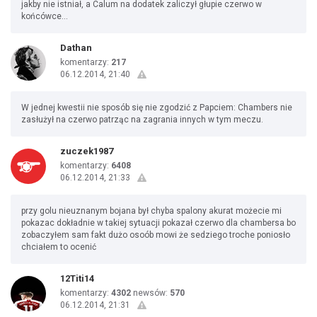
jakby nie istniał, a Calum na dodatek zaliczył głupie czerwo w
końcówce...
Dathan
komentarzy:
217
06.12.2014, 21:40
W jednej kwestii nie sposób się nie zgodzić z Papciem: Chambers nie
zasłużył na czerwo patrząc na zagrania innych w tym meczu.
zuczek1987
komentarzy:
6408
06.12.2014, 21:33
przy golu nieuznanym bojana był chyba spalony akurat możecie mi
pokazac dokładnie w takiej sytuacji pokazał czerwo dla chambersa bo
zobaczyłem sam fakt dużo osoób mowi że sedziego troche poniosło
chciałem to ocenić
12Titi14
komentarzy:
4302
newsów:
570
06.12.2014, 21:31