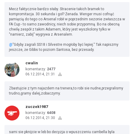
Mecz faktycznie bardzo słaby. Stracenie takich bramek to
kompromitacja. 30 sekunda i gol? Żenada. Wenger musi cofnąć
pamięcią do tego co Arsenal robił w poprzednim sezonie zwłaszcza w
FA Cup - to samo zawodnicy, niech sobie przypomną. Bo na obecną
chwilę zespół z takim Adamem, który jest wyszkolony tylko w
"namierz, zabij" wygrywa z Arsenalem.
@
"Gdyby zagrali SS18 i Silvestre mogłoby być lepiej." Tak napiszmy
jeszcze, że Gibbs to poziom Santosa, bez przesady.
cwalin
komentarzy:
2477
06.12.2014, 21:31
Zbastujcie z tym najazdem na trenera,to robi sie nudne,przegralismy
trudno,gramy dalej,zobaczymy.
zuczek1987
komentarzy:
6408
06.12.2014, 21:30
sami sie pknijcie w leb bo decyzja o wpuszczeniu cambella byla