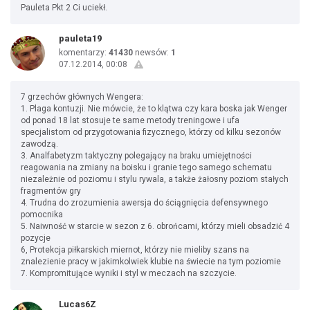
Pauleta Pkt 2 Ci uciekł.
pauleta19
komentarzy:
41430
newsów:
1
07.12.2014, 00:08
7 grzechów głównych Wengera:
1. Plaga kontuzji. Nie mówcie, że to klątwa czy kara boska jak Wenger
od ponad 18 lat stosuje te same metody treningowe i ufa
specjalistom od przygotowania fizycznego, którzy od kilku sezonów
zawodzą.
3. Analfabetyzm taktyczny polegający na braku umiejętności
reagowania na zmiany na boisku i granie tego samego schematu
niezależnie od poziomu i stylu rywala, a także żałosny poziom stałych
fragmentów gry
4. Trudna do zrozumienia awersja do ściągnięcia defensywnego
pomocnika
5. Naiwność w starcie w sezon z 6. obrońcami, którzy mieli obsadzić 4
pozycje
6, Protekcja piłkarskich miernot, którzy nie mieliby szans na
znalezienie pracy w jakimkolwiek klubie na świecie na tym poziomie
7. Kompromitujące wyniki i styl w meczach na szczycie.
Lucas6Z