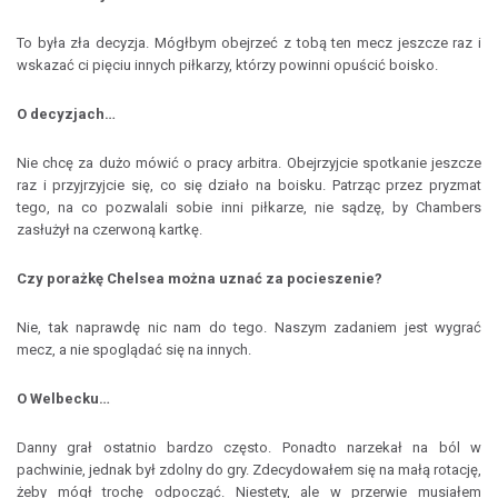
To była zła decyzja. Mógłbym obejrzeć z tobą ten mecz jeszcze raz i
wskazać ci pięciu innych piłkarzy, którzy powinni opuścić boisko.
O decyzjach…
Nie chcę za dużo mówić o pracy arbitra. Obejrzyjcie spotkanie jeszcze
raz i przyjrzyjcie się, co się działo na boisku. Patrząc przez pryzmat
tego, na co pozwalali sobie inni piłkarze, nie sądzę, by Chambers
zasłużył na czerwoną kartkę.
Czy porażkę Chelsea można uznać za pocieszenie?
Nie, tak naprawdę nic nam do tego. Naszym zadaniem jest wygrać
mecz, a nie spoglądać się na innych.
O Welbecku…
Danny grał ostatnio bardzo często. Ponadto narzekał na ból w
pachwinie, jednak był zdolny do gry. Zdecydowałem się na małą rotację,
żeby mógł trochę odpocząć. Niestety, ale w przerwie musiałem