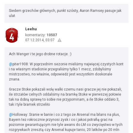
Siedem grzechów głównych, punkt szósty, Aaron Ramsey pasuje jak
ulał.
Leehu
komentarzy:
10507
07.12.2014, 03:07
Ach Wenger i te jego drobne rotacje. :)
@
piter1908: W poprzednim sezonie mieliśmy najwięcej czystych kont
i na własnym stadionie przegraliśmy tylko 1 mecz, zdobyliśmy
mistrzostwo, no właśnie, odpowiedź jest wszystkim doskonale
znana.
Gracze Stoke pokazali wolę walki czemu nasi gracze jej nie pokazali,
ile strzałów celnych oddaliśmy na bramkę Stoke w pierwszej połowie
tak na dobrą sprawę to sobie nie przypominam, a ile Stoke oddało 3,
tak i tyle bramek strzeliło
@
Holloway: Sranie w banie i co z tego że Arsenal ma bilans na plus,
Bayern też rokrocznie przynosi zysk i co i jakoś potrafią grać na
poziomie gwarantującym nie tyle awans do LM co zwycięstwo w tych
rozgrywkach zresztą czy Arsenal kupuje tanio, 20 latków po 20 mln