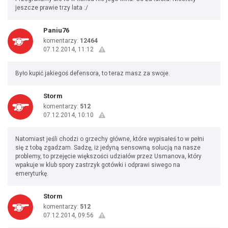
jeszcze prawie trzy lata :/
Paniu76
komentarzy:
12464
07.12.2014, 11:12
Było kupić jakiegoś defensora, to teraz masz za swoje.
Storm
komentarzy:
512
07.12.2014, 10:10
Natomiast jeśli chodzi o grzechy główne, które wypisałeś to w pełni
się z tobą zgadzam. Sadzę, iż jedyną sensowną solucją na nasze
problemy, to przejęcie większości udziałów przez Usmanova, który
wpakuje w klub spory zastrzyk gotówki i odprawi siwego na
emeryturkę.
Storm
komentarzy:
512
07.12.2014, 09:56