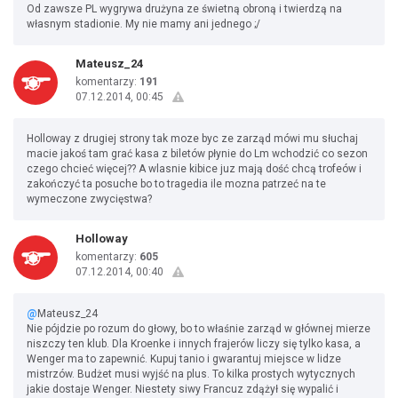
Od zawsze PL wygrywa drużyna ze świetną obroną i twierdzą na
własnym stadionie. My nie mamy ani jednego ;/
Mateusz_24
komentarzy:
191
07.12.2014, 00:45
Holloway z drugiej strony tak moze byc ze zarząd mówi mu słuchaj
macie jakoś tam grać kasa z biletów płynie do Lm wchodzić co sezon
czego chcieć więcej?? A wlasnie kibice juz mają dość chcą trofeów i
zakończyć ta posuche bo to tragedia ile mozna patrzeć na te
wymeczone zwycięstwa?
Holloway
komentarzy:
605
07.12.2014, 00:40
@
Mateusz_24
Nie pójdzie po rozum do głowy, bo to właśnie zarząd w głównej mierze
niszczy ten klub. Dla Kroenke i innych frajerów liczy się tylko kasa, a
Wenger ma to zapewnić. Kupuj tanio i gwarantuj miejsce w lidze
mistrzów. Budżet musi wyjść na plus. To kilka prostych wytycznych
jakie dostaje Wenger. Niestety siwy Francuz zdążył się wypalić i