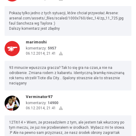
Pokażę tylko jedno z tych sytuacji, które chciał przywołać Arsene:
arsenal.com/assets/_files/scaled/1000x760/dec_14/zp_11_725.jpg
faul Sancheza wg Taylora :)
Dalszy komentarz jest zbędny
marimoshi
komentarzy:
5957
06.12.2014, 21:41
93 minucie wpuszcza gracza? Tak to się gra na czas,a nie na
odrobienie. Zmiana rodem z kabaretu. Identyczną bramkę nieuznaną
rok temu strzelił Tiote dla City... Spalony strasznie ale to strasznie
naciągany
Verminator97
komentarzy:
14900
06.12.2014, 21:41
12Titi14 > Wiem, że przesadziłem z tym, ale jestem tak wkurzony po
tym meczu, że już nie przebierałem w środkach. Wybacz mi te słowa.
:P Ale na pewno sam przyznasz, że nasz środek obrony zagrał tak