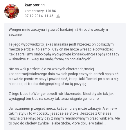
kamo99111
komentarzy:
10184
07.12.2014, 11:46
Wenger mnie zaczyna irytować bardziej niż Giroud w zeszłym
sezonie.
Te jego wypowiedzi to jakaś masakra jest! Przecież on po każdym
meczu pierdzieli to samo.. Czy on nie może wreszcie powiedzieć:
'tak zagraliśmy słabo będą wyciągnięte konsekwencje i będą roszady
w składzie z uwagi na słabą formę co poniektórych'.
Nie on woli pierdzielić o za wolnych obrototach/małej
koncentracji/słabszego dnia swoich podopiecznych aniżeli spojrzeć
prawdzie prosto w oczy i powiedzieć, że np. taki Flamini po prostu się
nie nadaje i trzeba ściągnąć kogoś na tą pozycję...
Z tego klubu to Wenger powoli robi błazenade. Niestety ale tak jak
wyciągnął ten klub na szczy tak teraz ciągnie go na dno.
Ja rozumiem przegrać mecz, każdemu się może zdarzyć. Ale nie w
takim stylu i to w dodatku jeszcze ze Stoke. Jeszcze z Chelsea
można przełknąć baty czy z innym renomowanym przeciwnikiem. Ale
to było do cholery zwykłe i słabe Stoke, które dołuje w tabeli...