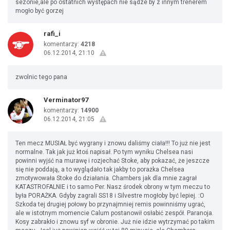
sezonie,ale po ostatnich występach nie sądze by z innym trenerem
mogło być gorzej
rafi_i
komentarzy:
4218
06.12.2014, 21:10
zwolnic tego pana
Verminator97
komentarzy:
14900
06.12.2014, 21:05
Ten mecz MUSIAŁ być wygrany i znowu daliśmy ciała!!! To już nie jest
normalne. Tak jak już ktoś napisał. Po tym wyniku Chelsea nasi
powinni wyjść na murawę i rozjechać Stoke, aby pokazać, że jeszcze
się nie poddają, a to wyglądało tak jakby to porażka Chelsea
zmotywowała Stoke do działania. Chambers jak dla mnie zagrał
KATASTROFALNIE i to samo Per. Nasz środek obrony w tym meczu to
była PORAŻKA. Gdyby zagrali SS18 i Silvestre mogłoby być lepiej. :O
Szkoda tej drugiej połowy bo przynajmniej remis powinniśmy ugrać,
ale w istotnym momencie Calum postanowił osłabić zespół. Paranoja.
Kosy zabrakło i znowu syf w obronie. Już nie idzie wytrzymać po takim