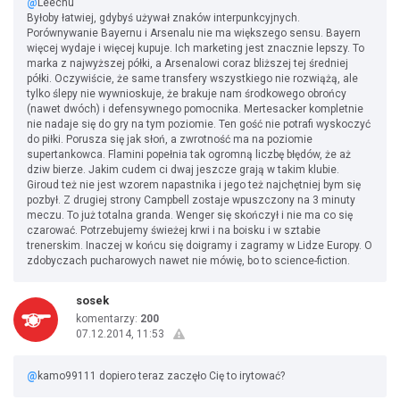
@
Leechu
Byłoby łatwiej, gdybyś używał znaków interpunkcyjnych.
Porównywanie Bayernu i Arsenalu nie ma większego sensu. Bayern
więcej wydaje i więcej kupuje. Ich marketing jest znacznie lepszy. To
marka z najwyższej półki, a Arsenalowi coraz bliższej tej średniej
półki. Oczywiście, że same transfery wszystkiego nie rozwiążą, ale
tylko ślepy nie wywnioskuje, że brakuje nam środkowego obrońcy
(nawet dwóch) i defensywnego pomocnika. Mertesacker kompletnie
nie nadaje się do gry na tym poziomie. Ten gość nie potrafi wyskoczyć
do piłki. Porusza się jak słoń, a zwrotność ma na poziomie
supertankowca. Flamini popełnia tak ogromną liczbę błędów, że aż
dziw bierze. Jakim cudem ci dwaj jeszcze grają w takim klubie.
Giroud też nie jest wzorem napastnika i jego też najchętniej bym się
pozbył. Z drugiej strony Campbell zostaje wpuszczony na 3 minuty
meczu. To już totalna granda. Wenger się skończył i nie ma co się
czarować. Potrzebujemy świeżej krwi i na boisku i w sztabie
trenerskim. Inaczej w końcu się doigramy i zagramy w Lidze Europy. O
zdobyczach pucharowych nawet nie mówię, bo to science-fiction.
sosek
komentarzy:
200
07.12.2014, 11:53
@
kamo99111 dopiero teraz zaczęło Cię to irytować?