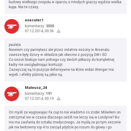
budowy wielkiego zespołu w oparciu o młodych graczy wyjdzie wielka
kupa. Nie te czasy.
executer1
komentarzy:
3505
07.12.2014, 00:36
pauleta
Niewiem czy pamiętasz ale przez ostatnie sezony w Arsenalu
zawsze były dziury w składzie jak obecnie z pozycją DM i ŚO.
Co sezon brakuje nam jednego czy dwóch piłkarzy do kompletnej
kadry nie uwzględniając kontuzjii.
Zazwyczaj są to pozycje defensywne na które widać Wenger ma
wyjeb..i efekty później są jakie są.
Mateusz_24
komentarzy:
191
07.12.2014, 00:19
On myśli ze wygrywajac Fa cup to nie wiadomo co zrobił. Mówiłem on
zatrzymal sie w czasie dlaczego oezilt nie leczy się w Londynie? Bo
nie ma zaufania do sztabu medycznego. Ja myślę że po tym sezonie
jak nie bedziemy top 4 to zarząd pójdzie po rozum do głowy i go