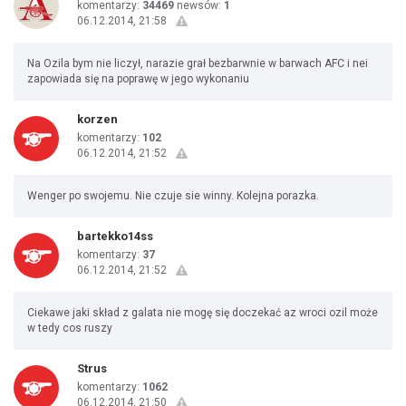
komentarzy:
34469
newsów:
1
06.12.2014, 21:58
Na Ozila bym nie liczył, narazie grał bezbarwnie w barwach AFC i nei
zapowiada się na poprawę w jego wykonaniu
korzen
komentarzy:
102
06.12.2014, 21:52
Wenger po swojemu. Nie czuje sie winny. Kolejna porazka.
bartekko14ss
komentarzy:
37
06.12.2014, 21:52
Ciekawe jaki skład z galata nie mogę się doczekać az wroci ozil może
w tedy cos ruszy
Strus
komentarzy:
1062
06.12.2014, 21:50