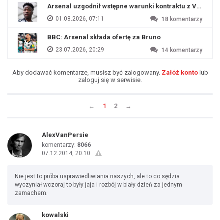
Arsenal uzgodnił wstępne warunki kontraktu z Viniciu
01.08.2026, 07:11
18
komentarzy
BBC: Arsenal składa ofertę za Bruno
23.07.2026, 20:29
14
komentarzy
Aby dodawać komentarze, musisz być zalogowany.
Załóż konto
lub
zaloguj się w serwisie.
←
1
2
→
AlexVanPersie
komentarzy:
8066
07.12.2014, 20:10
Nie jest to próba usprawiedliwiania naszych, ale to co sędzia
wyczyniał wczoraj to były jaja i rozbój w biały dzień za jednym
zamachem.
kowalski