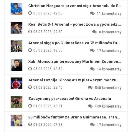
Christian Norgaard przenosi się z Arsenalu do Everton
06.08.2026, 12:05
11
komentarzy
Real Betis 3-1 Arsenal - pomeczowa wypowiedź Artety
06.08.2026, 09:32
0
komentarzy
Arsenal sięga po Guimarãesa za 75 milionów funtów
05.08.2026, 13:55
17
komentarzy
Xabi Alonso zainteresowany Martinem Zubimendim
05.08.2026, 13:53
14
komentarzy
Arsenal rozbija Gironę 4:1 w pierwszym meczu przyg
01.08.2026, 22:40
548
komentarzy
Zaczynamy pre-season! Girona vs Arsenalu
01.08.2026, 13:31
449
komentarzy
85 milionów funtów za Bruno Guimaraesa. Transfer na o
01.08.2026, 07:13
17
komentarzy