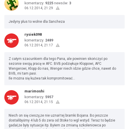
komentarzy:
9225
newsów:
3
06.12.2014, 21:29
Jedyny plus to wolne dla Sancheza
rysiek098
komentarzy:
2489
06.12.2014, 21:17
Z całym szacunkiem dla tego Pana, ale powinien skończyć po
sezonie swoją pracę w AFC. BVB podziękuje Kloppowi, AFC
Wengerowi, Klopp do nas, Wenger niech idzie gdzie chce, nawet do
BVB, mi tam pasi.
Ile można się kuźwa tak kompromitować...
marimoshi
komentarzy:
5957
06.12.2014, 21:15
Niech on się cieszy,że nie uznał tej bramki Bojana. Bo jeszcze
dostalibyśmy 4 lub 5 do zera od Stoke to wgl wstyd. Teraz to będzie
gadał,że były sytuacje itp. Byłem za zmianą szkoleniowca po