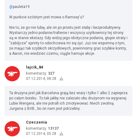
@
pauleta19
W punkcie szóstym jest mowa o Ramsey'u?
Nie to, że go nie lubię, ale on po prostu jest słaby i bezproduktywny.
Wystarczy jedno podanie/trafienie i wszyscy użytkownicy tej strony
są w stanie ekstazy. Gdy widzę jego idiotyczne podania, głupie straty i
"zabójcze" sprinty to odechciewa mi się żyć. Już nie wspomnę o tym,
że mając tak szybkich skrzydłowych, powinniśmy grać szybkie kontry,
a Aaron, nie wiedzieć czemu, ciągle hamuje akcje.
lajcik_84
komentarzy:
327
07.12.2014, 08:28
Ta drużyna jest jak Barcelona grają bez wiary i tylko 1 albo 2 zapieprza
po całym boisku . To tak jakby nie zależało obu drużynom na wygranej.
Lubie Wengera, ale nie potrafi ich zmotywować. Niech zwolnią
Jurgena z BVB , bo on nam jest potrzebny .
Czeczenia
komentarzy:
13137
07.12.2014, 05:28