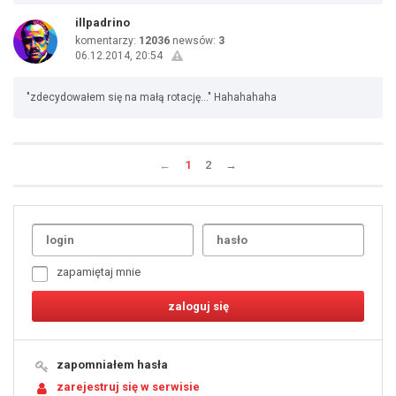
illpadrino
komentarzy:
12036
newsów:
3
06.12.2014, 20:54
"zdecydowałem się na małą rotację..." Hahahahaha
←
1
2
→
Uda
1
2
3
4
5
6
7
zapamiętaj mnie
8
9
10
11
12
13
14
15
16
17
18
19
zapomniałem hasła
20
21
zarejestruj się w serwisie
22
23