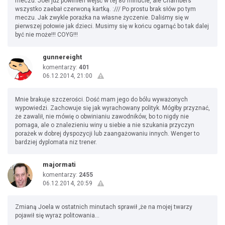
meczu. Joel już powinien wejść w tej 80 minucie, ale Chambers
wszystko zaebał czerwoną kartką. :/// Po prostu brak słów po tym
meczu. Jak zwykle porażka na własne życzenie. Daliśmy się w
pierwszej połowie jak dzieci. Musimy się w końcu ogarnąć bo tak dalej
być nie może!!! COYG!!!
gunnereight
komentarzy:
401
06.12.2014, 21:00
Mnie brakuje szczerości. Dość mam jego do bólu wyważonych
wypowiedzi. Zachowuje się jak wyrachowany polityk. Mógłby przyznać,
że zawalił, nie mówię o obwinianiu zawodników, bo to nigdy nie
pomaga, ale o znalezieniu winy u siebie a nie szukania przyczyn
porażek w dobrej dyspozycji lub zaangażowaniu innych. Wenger to
bardziej dyplomata niz trener.
majormati
komentarzy:
2455
06.12.2014, 20:59
Zmianą Joela w ostatnich minutach sprawił ,że na mojej twarzy
pojawił się wyraz politowania...