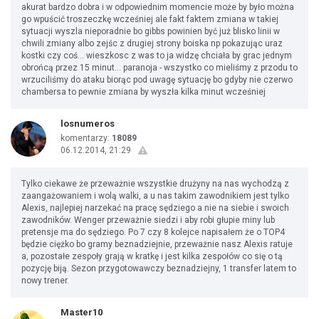
akurat bardzo dobra i w odpowiednim momencie może by było można
go wpuścić troszeczkę wcześniej ale fakt faktem zmiana w takiej
sytuacji wyszla nieporadnie bo gibbs powinien być już blisko linii w
chwili zmiany albo zejśc z drugiej strony boiska np pokazując uraz
kostki czy coś... wieszkosc z was to ja widzę chciała by grac jednym
obrońcą przez 15 minut... paranoja - wszystko co mieliśmy z przodu to
wrzuciliśmy do ataku biorąc pod uwagę sytuację bo gdyby nie czerwo
chambersa to pewnie zmiana by wyszła kilka minut wcześniej
losnumeros
komentarzy:
18089
06.12.2014, 21:29
Tylko ciekawe że przeważnie wszystkie drużyny na nas wychodzą z
zaangażowaniem i wolą walki, a u nas takim zawodnikiem jest tylko
Alexis, najlepiej narzekać na pracę sędziego a nie na siebie i swoich
zawodników. Wenger przeważnie siedzi i aby robi głupie miny lub
pretensje ma do sędziego. Po 7 czy 8 kolejce napisałem że o TOP4
będzie ciężko bo gramy beznadziejnie, przeważnie nasz Alexis ratuje
a, pozostałe zespoły grają w kratkę i jest kilka zespołów co się o tą
pozycję biją. Sezon przygotowawczy beznadziejny, 1 transfer latem to
nowy trener.
Master10