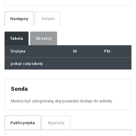
24
25
26
27
28
29
Następny
Ostatni
30
31
32
33
34
35
36
37
Tabela
Strzelcy
38
39
40
41
Drużyna
M
Pkt
42
43
44
45
46
pokaż całą tabelę
47
48
49
50
51
52
53
54
55
Sonda
56
57
58
59
60
Musisz być zalogowany, aby posiadać dostęp do ankiety.
61
100
101
102
103
104
105
106
Publicystyka
Wywiady
107
108
109
110
111