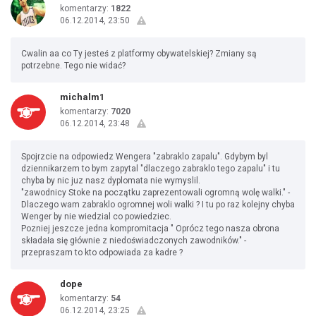
komentarzy:
1822
06.12.2014, 23:50
Cwalin aa co Ty jesteś z platformy obywatelskiej? Zmiany są
potrzebne. Tego nie widać?
michalm1
komentarzy:
7020
06.12.2014, 23:48
Spojrzcie na odpowiedz Wengera "zabraklo zapalu". Gdybym byl
dziennikarzem to bym zapytal "dlaczego zabraklo tego zapalu" i tu
chyba by nic juz nasz dyplomata nie wymyslil.
"zawodnicy Stoke na początku zaprezentowali ogromną wolę walki." -
Dlaczego wam zabraklo ogromnej woli walki ? I tu po raz kolejny chyba
Wenger by nie wiedzial co powiedziec.
Pozniej jeszcze jedna kompromitacja " Oprócz tego nasza obrona
składała się głównie z niedoświadczonych zawodników." -
przepraszam to kto odpowiada za kadre ?
dope
komentarzy:
54
06.12.2014, 23:25