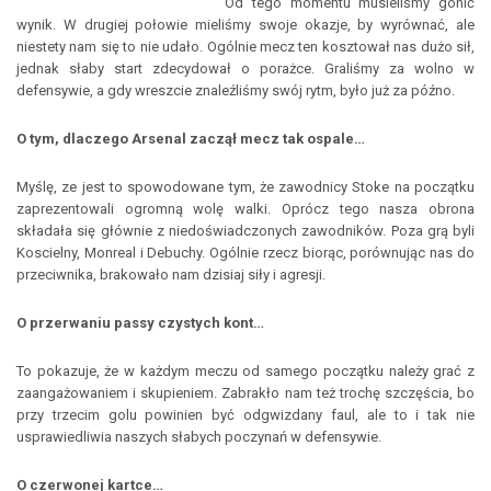
Od tego momentu musieliśmy gonić
wynik. W drugiej połowie mieliśmy swoje okazje, by wyrównać, ale
niestety nam się to nie udało. Ogólnie mecz ten kosztował nas dużo sił,
jednak słaby start zdecydował o porażce. Graliśmy za wolno w
defensywie, a gdy wreszcie znaleźliśmy swój rytm, było już za późno.
O tym, dlaczego Arsenal zaczął mecz tak ospale…
Myślę, ze jest to spowodowane tym, że zawodnicy Stoke na początku
zaprezentowali ogromną wolę walki. Oprócz tego nasza obrona
składała się głównie z niedoświadczonych zawodników. Poza grą byli
Koscielny, Monreal i Debuchy. Ogólnie rzecz biorąc, porównując nas do
przeciwnika, brakowało nam dzisiaj siły i agresji.
O przerwaniu passy czystych kont…
To pokazuje, że w każdym meczu od samego początku należy grać z
zaangażowaniem i skupieniem. Zabrakło nam też trochę szczęścia, bo
przy trzecim golu powinien być odgwizdany faul, ale to i tak nie
usprawiedliwia naszych słabych poczynań w defensywie.
O czerwonej kartce…