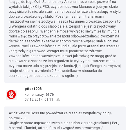
ściąga, do tego Ozil, Sanchez czy Arsenal moze sobie pozwolić na
wydatek taki jak City, PSG, czy do niedawna Monaco w jednym oknie
oczywiście że nie, ale stać nas na rozsądne rozważne zakupy w stylu
dobrze prowadzonego klubu. Poza tym samymi transferami
mistrzostwa się nie zdobywa. Trzeba też umieć prowadzić zespół a to
u Wengera ostatnio coś słabo działa, zespół nie jest przygotowany
dobrze do sezonu i Wenger nie może wykręcać się tym że był mundial
musi wziąć za przygotowanie zespołu odpowiedzialność owszem na
tle takich zespołów jak Stoke wiadomo można wypaść słabiej oni nie
wysyłali wielu zawodników na mundial, ale po to Arsenal ma szerszą
kadrę żeby nią rotować. Wenger musi pamiętać że zdrowie
zawodników jest najważniejsze i nawet jak mówią że mogą grać to
nie zawsze oznacza że ich organizm to wytrzyma, owszem mecz
czy dwa może uda się przejść bez kontuzji, ale jak Wenger zazwyczaj
rotuje składem to zmienia 2-3 zawodników w stosunku do
poprzedniego meczu, a czasem w ogóle. :)
piter1908
komentarzy:
6176
07.12.2014, 01:11
Aż dziwne że Boss nie powiedział że przecież Wygraliśmy drugą
połowę 2-0 ...
Ciągle te same usprawiedliwienia ale trudno z przeciętniakami ( Per ,
Monreal , Flamini, Arteta, Giroud ) wygrać coś poważnego ;/