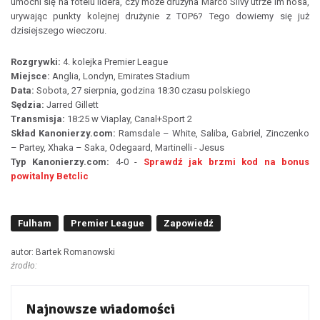
umocni się na fotelu lidera, czy może drużyna Marco Silvy utrze im nosa,
urywając punkty kolejnej drużynie z TOP6? Tego dowiemy się już
dzisiejszego wieczoru.
Rozgrywki:
4. kolejka Premier League
Miejsce:
Anglia, Londyn, Emirates Stadium
Data:
Sobota, 27 sierpnia, godzina 18:30 czasu polskiego
Sędzia:
Jarred Gillett
Transmisja:
18:25 w Viaplay, Canal+Sport 2
Skład Kanonierzy.com:
Ramsdale – White, Saliba, Gabriel, Zinczenko
– Partey, Xhaka – Saka, Odegaard, Martinelli - Jesus
Typ Kanonierzy.com:
4-0 -
Sprawdź jak brzmi kod na bonus
powitalny Betclic
Fulham
Premier League
Zapowiedź
autor: Bartek Romanowski
źrodło:
Najnowsze wiadomości