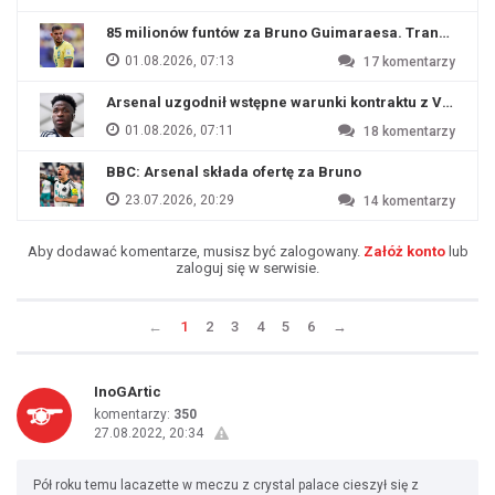
85 milionów funtów za Bruno Guimaraesa. Transfer na o
01.08.2026, 07:13
17
komentarzy
Arsenal uzgodnił wstępne warunki kontraktu z Viniciu
01.08.2026, 07:11
18
komentarzy
BBC: Arsenal składa ofertę za Bruno
23.07.2026, 20:29
14
komentarzy
Aby dodawać komentarze, musisz być zalogowany.
Załóż konto
lub
zaloguj się w serwisie.
←
1
2
3
4
5
6
→
InoGArtic
komentarzy:
350
27.08.2022, 20:34
Pół roku temu lacazette w meczu z crystal palace cieszył się z