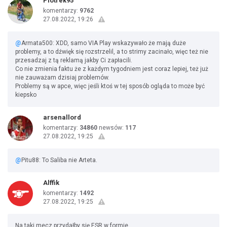
Piotrek95
komentarzy:
9762
27.08.2022, 19:26
@
Armata500: XDD, samo VIA Play wskazywało że mają duże
problemy, a to dźwięk się rozstrzelil, a to strimy zacinało, więc też nie
przesadzaj z tą reklamą jakby Ci zapłacili.
Co nie zmienia faktu że z każdym tygodniem jest coraz lepiej, też już
nie zauważam dzisiaj problemów.
Problemy są w apce, więc jeśli ktoś w tej sposób ogląda to może być
kiepsko
arsenallord
komentarzy:
34860
newsów:
117
27.08.2022, 19:25
@
Pitu88: To Saliba nie Arteta.
Alffik
komentarzy:
1492
27.08.2022, 19:25
Na taki mecz przydałby się ESR w formie.