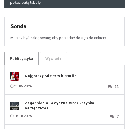
46
pokaż całą tabelę
47
48
49
50
51
52
53
54
55
Sonda
56
57
58
59
60
Musisz być zalogowany, aby posiadać dostęp do ankiety.
61
100
101
102
103
104
105
106
Publicystyka
Wywiady
107
108
109
110
111
112
Najgorszy Mistrz w historii?
113
114
115
116
21.05.2026
42
117
118
119
120
121
122
123
Zagadnienia Taktyczne #39: Skrzynka
124
125
narzędziowa
126
127
128
16.10.2025
7
129
130
131