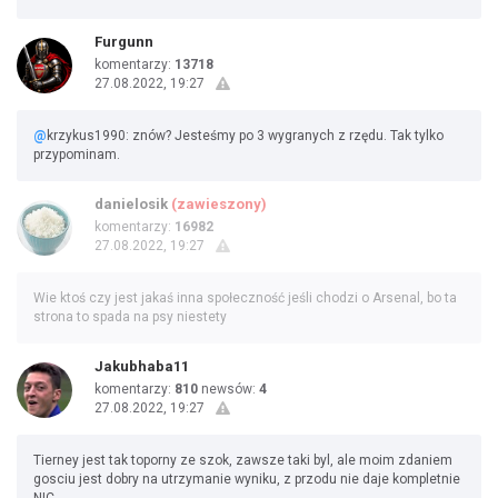
Furgunn
komentarzy:
13718
27.08.2022, 19:27
@
krzykus1990: znów? Jesteśmy po 3 wygranych z rzędu. Tak tylko
przypominam.
danielosik
(zawieszony)
komentarzy:
16982
27.08.2022, 19:27
Wie ktoś czy jest jakaś inna społeczność jeśli chodzi o Arsenal, bo ta
strona to spada na psy niestety
Jakubhaba11
komentarzy:
810
newsów:
4
27.08.2022, 19:27
Tierney jest tak toporny ze szok, zawsze taki byl, ale moim zdaniem
gosciu jest dobry na utrzymanie wyniku, z przodu nie daje kompletnie