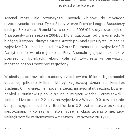
rozkład w tej kolejce.
Arsenal raczej nie przyzwyczaił swoich kibiców do mocnego
rozpoczynania sezonu. Tylko 2 razy w erze Premier League
Kanonierzy
mieli po 3 kolejkach 9 punktów: w sezonie 2003/04, który rozpoczęli od
4 zwycięstw oraz sezonie 2004/05, który rozpoczęli od 5 wygranych. W
bieżącej kampanii drużyna Mikela Artety pokonała już Crystal Palace na
wyjeździe 2-0, Leicester u siebie 4-2 oraz Bournemouth na wyjeździe 3-0.
Apetyt rośnie w miarę jedzenia. Przy Arsenalu grającym tak, jak w
poprzednich kolejkach, rekord kolejnych zwycięstw w pierwszych
meczach sezonu może być zagrożony.
W niedługą podróż - oba stadiony dzieli bowiem 18 km – będą musieli
udać się piłkarze Fulham, którzy zagoszczą dzisiaj na Emirates
Stadium. Oni również nie mogą narzekać na swój start sezonu, bowiem
zdobyli 5 punktów i plasują się na 7. miejscu w tabeli. Zremisowali u
siebie z Liverpoolem 2-2 oraz na wyjeździe z Wolves 0-0, a w ostatniej
kolejce wygrali u siebie z Brentfordem 3-2, zatem także pozostają
niepokonani. Tylko raz w historii istnienia klubu zdarzyło się, żeby
uniknęli porażki w pierwszych 4 meczach – w sezonie 2010/11.