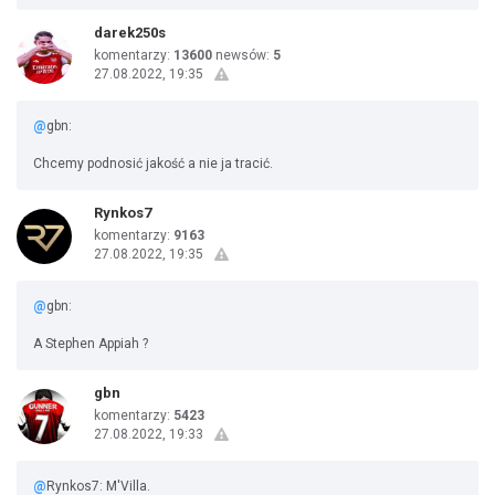
darek250s
komentarzy:
13600
newsów:
5
27.08.2022, 19:35
@
gbn:
Chcemy podnosić jakość a nie ja tracić.
Rynkos7
komentarzy:
9163
27.08.2022, 19:35
@
gbn:
A Stephen Appiah ?
gbn
komentarzy:
5423
27.08.2022, 19:33
@
Rynkos7: M'Villa.