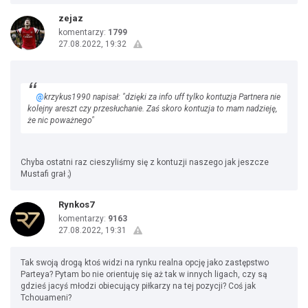
zejaz
komentarzy:
1799
27.08.2022, 19:32
@
krzykus1990 napisał: "dzięki za info uff tylko kontuzja Partnera nie
kolejny areszt czy przesłuchanie. Zaś skoro kontuzja to mam nadzieję,
że nic poważnego"
Chyba ostatni raz cieszyliśmy się z kontuzji naszego jak jeszcze
Mustafi grał ;)
Rynkos7
komentarzy:
9163
27.08.2022, 19:31
Tak swoją drogą ktoś widzi na rynku realna opcję jako zastępstwo
Parteya? Pytam bo nie orientuję się aż tak w innych ligach, czy są
gdzieś jacyś młodzi obiecujący piłkarzy na tej pozycji? Coś jak
Tchouameni?