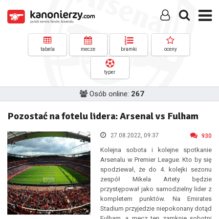
tabela
mecze
bramki
oceny
typer
Osób online:
267
Pozostać na fotelu lidera: Arsenal vs Fulham
27.08.2022, 09:37
930
Kolejna sobota i kolejne spotkanie
Arsenalu w Premier League. Kto by się
spodziewał, że do 4. kolejki sezonu
zespół Mikela Artety będzie
przystępował jako samodzielny lider z
kompletem punktów. Na Emirates
Stadium przyjedzie niepokonany dotąd
Fulham, a mecz ten zamknie sobotni