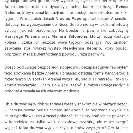
Sytuacja kadrowa gospodarzy wydaje się być bliska perfekcji. Mikel
Arteta będzie miał do dyspozycji pełną kadrę nie licząc
Reissa
Nelsona
, który doznał kontuzji uda i pozostaje poza składem od kilku
tygodni. W ostatnich dniach
Nicolas Pepe
opuścił zespół Arsenalu i
dołączył na wypożyczenie do Nicei. Goście nie są w tak komfortowej
sytuacji, jak ich przeciwnicy. Na boisku na pewno nie zobaczymy
Harry’ego Wilsona
oraz
Manora Solomona
, którzy leczą kontuzje
kolana i czeka ich jeszcze wiele tygodni poza grą. Pod znakiem
zapytania stoi również występ
Neeskensa Kebano
, który opuścił
poprzedni mecz z Brentfordem z powodu urazu pachwiny.
Biorąc pod uwagę bezpośrednie pojedynki, bezapelacyjnym faworytem
tego spotkania będzie Arsenal. Pomijając ostatnią formę
Kanonierów
, z
rozegranych 59 spotkań Arsenal wygrał 40, padło 11 remisów i tylko 8-
krotnie zwyciężało Fulham. Co więcej, zespół z
Craven Cottage
nigdy nie
pokonał Arsenalu na ich własnym stadionie.
Obie drużyny są w dobrej formie i weszły znakomicie w bieżący sezon.
Fulham na pewno będzie chciało udowodnić, że poprzednie wyniki nie
są przypadkowe, zaś Arsenal pokazać, że należy brać ich na poważnie
w kontekście nie tylko walki o czołową czwórkę, ale może czegoś
więcej? Która drużyna wyjdzie z tych derbów zwycięsko? Czy Arsenal