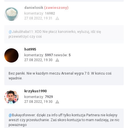
danielosik
(zawieszony)
komentarzy:
16982
27.08.2022, 19:31
@
Jakubhaba11: XDD Nie płacz kanonierko, wyluzuj, idź się
przewietrzyć czy coś
hot995
komentarzy:
5997
newsów:
5
27.08.2022, 19:30
Bez paniki. Nie w każdym meczu Arsenal wygra 7:0. W końcu coś
wpadnie.
krzykus1990
komentarzy:
7929
27.08.2022, 19:30
@
Bukayoforever: dzięki za info uff tylko kontuzja Partnera nie kolejny
areszt czy przesłuchanie. Zaś skoro kontuzja to mam nadzieję, że nic
poważnego