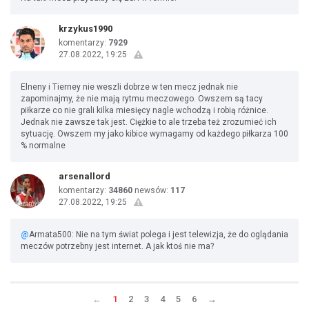
krzykus1990
komentarzy:
7929
27.08.2022, 19:25
Elneny i Tierney nie weszli dobrze w ten mecz jednak nie
zapominajmy, że nie mają rytmu meczowego. Owszem są tacy
piłkarze co nie grali kilka miesięcy nagle wchodzą i robią różnice.
Jednak nie zawsze tak jest. Ciężkie to ale trzeba też zrozumieć ich
sytuację. Owszem my jako kibice wymagamy od każdego piłkarza 100
% normalne
arsenallord
komentarzy:
34860
newsów:
117
27.08.2022, 19:25
@
Armata500: Nie na tym świat polega i jest telewizja, że do oglądania
meczów potrzebny jest internet. A jak ktoś nie ma?
←
1
2
3
4
5
6
→