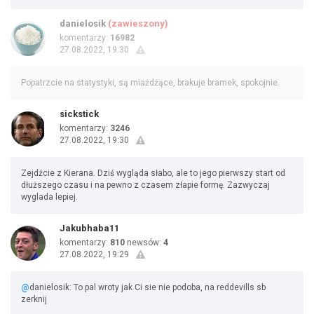
danielosik
(zawieszony)
komentarzy:
16982
27.08.2022, 19:30
Popatrzcie na statystyki, są miażdżące, brakuje bramek, spokojnie.
sickstick
komentarzy:
3246
27.08.2022, 19:30
Zejdźcie z Kierana. Dziś wygląda słabo, ale to jego pierwszy start od
dłuższego czasu i na pewno z czasem złapie formę. Zazwyczaj
wyglada lepiej.
Jakubhaba11
komentarzy:
810
newsów:
4
27.08.2022, 19:29
@
danielosik: To pal wroty jak Ci sie nie podoba, na reddevills sb
zerknij