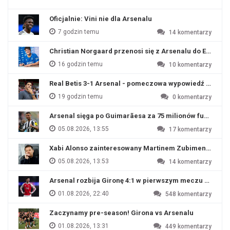
Oficjalnie: Vini nie dla Arsenalu
7 godzin temu
14
komentarzy
Christian Norgaard przenosi się z Arsenalu do Everton
16 godzin temu
10
komentarzy
Real Betis 3-1 Arsenal - pomeczowa wypowiedź Artety
19 godzin temu
0
komentarzy
Arsenal sięga po Guimarãesa za 75 milionów funtów
05.08.2026, 13:55
17
komentarzy
Xabi Alonso zainteresowany Martinem Zubimendim
05.08.2026, 13:53
14
komentarzy
Arsenal rozbija Gironę 4:1 w pierwszym meczu przyg
01.08.2026, 22:40
548
komentarzy
Zaczynamy pre-season! Girona vs Arsenalu
01.08.2026, 13:31
449
komentarzy