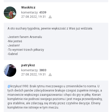
Waskitcz
komentarzy:
4539
27.08.2022, 19:31
A oto suchary tygodnia, pewnie większość z Was już widziała.
-Jestem fanem Arsenalu
-Nie jesteś
-Jestem!
-To wymień trzech piłkarzy
-Gabriel
patryksz
komentarzy:
3803
27.08.2022, 19:31
@
krzykus1990: Brak rytmu meczowego u zmienników to norma. U
tych dwóch panów zdecydowanie brakuje czegoś zupełnie innego, a
mianowicie większego zaangażowania i chęci do gry w piłkę. Kieran
kompletnie nie podnosi swojego poziomu i jest mega przewidywalny,
gra stabilnie, ale zdarzają się straty przez czytelne decyzje. Elneny
kompletnie nie istnieje w tym meczu.