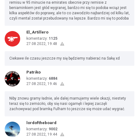
remisu w 95 minucie na emirates obecnie przy remisie z
beniaminkiem jest głód wygranej, bardzo mi się to podoba wciąż jest
kilka aspektów do poprawy, ale to co zawodziło najbardziej od kilku lat,
czyli mental został przebudowany na lepsze. Bardzo mi się to podoba
El_Artillero
komentarzy:
1125
27.08.2022, 19:48
Ciekawe ile czasu jeszcze my się będziemy nabierać na Sakę xd
Patriko
komentarzy:
6884
27.08.2022, 19:46
Niby znowu gramy ładnie, ale dalej marnujemy wiele okazji, niestety
teraz się to zemściło, oby się nasi ogarnęli i lepiej zaczęli
zachowywać pod bramką Fulham to jeszcze się może udać wygrać.
lordoftheboard
komentarzy:
9002
27.08.2022, 19:44