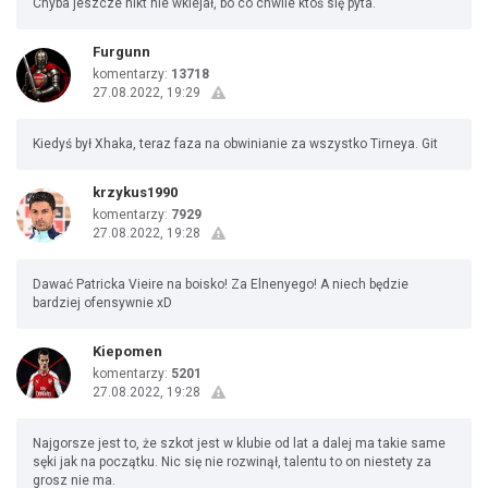
Chyba jeszcze nikt nie wklejał, bo co chwile ktoś się pyta.
Furgunn
komentarzy:
13718
27.08.2022, 19:29
Kiedyś był Xhaka, teraz faza na obwinianie za wszystko Tirneya. Git
krzykus1990
komentarzy:
7929
27.08.2022, 19:28
Dawać Patricka Vieire na boisko! Za Elnenyego! A niech będzie
bardziej ofensywnie xD
Kiepomen
komentarzy:
5201
27.08.2022, 19:28
Najgorsze jest to, że szkot jest w klubie od lat a dalej ma takie same
sęki jak na początku. Nic się nie rozwinął, talentu to on niestety za
grosz nie ma.