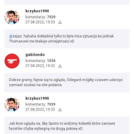
krzykus1990
komentarzy:
7929
27.08.2022, 19:33
@
zejaz: hahaha dokładnie tylko to była inna sytuacja bo jednak
Thomasowi nie brakuje umiejętności xD
gabilondo
komentarzy:
1034
27.08.2022, 19:32
Dobrze gramy, fajnie się to ogląda, Odegard mógłby czasem uderzyć
zamiast szukać na sile podania.
krzykus1990
komentarzy:
7929
27.08.2022, 19:32
Jak ktoś ogląda na, Sky Sports to widzimy kobietki które zamiast
facetów chyba wybiegną na drugą połowę xD