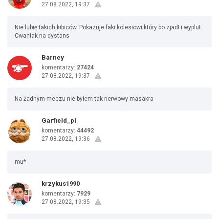
27.08.2022, 19:37
Nie lubię takich kibiców. Pokazuje faki kolesiowi który bo zjadł i wypluł.
Cwaniak na dystans
Barney
komentarzy:
27424
27.08.2022, 19:37
Na żadnym meczu nie byłem tak nerwowy masakra
Garfield_pl
komentarzy:
44492
27.08.2022, 19:36
mu*
krzykus1990
komentarzy:
7929
27.08.2022, 19:35