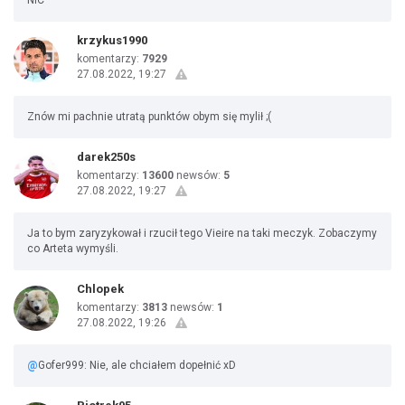
NIC
krzykus1990
komentarzy:
7929
27.08.2022, 19:27
Znów mi pachnie utratą punktów obym się mylił ;(
darek250s
komentarzy:
13600
newsów:
5
27.08.2022, 19:27
Ja to bym zaryzykował i rzucił tego Vieire na taki meczyk. Zobaczymy
co Arteta wymyśli.
Chlopek
komentarzy:
3813
newsów:
1
27.08.2022, 19:26
@
Gofer999: Nie, ale chciałem dopełnić xD