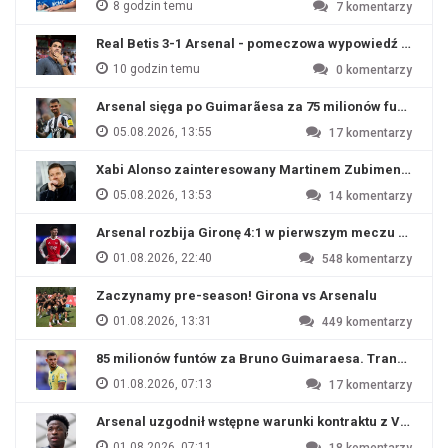
8 godzin temu
7
komentarzy
Real Betis 3-1 Arsenal - pomeczowa wypowiedź Artety
10 godzin temu
0
komentarzy
Arsenal sięga po Guimarãesa za 75 milionów funtów
05.08.2026, 13:55
17
komentarzy
Xabi Alonso zainteresowany Martinem Zubimendim
05.08.2026, 13:53
14
komentarzy
Arsenal rozbija Gironę 4:1 w pierwszym meczu przyg
01.08.2026, 22:40
548
komentarzy
Zaczynamy pre-season! Girona vs Arsenalu
01.08.2026, 13:31
449
komentarzy
85 milionów funtów za Bruno Guimaraesa. Transfer na o
01.08.2026, 07:13
17
komentarzy
Arsenal uzgodnił wstępne warunki kontraktu z Viniciu
01.08.2026, 07:11