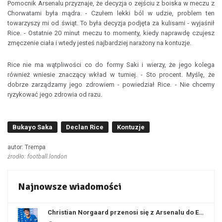
Pomocnik Arsenalu przyznaje, że decyzja o zejściu z boiska w meczu z
Chorwatami była mądra. - Czułem lekki ból w udzie, problem ten
towarzyszy mi od świąt. To była decyzja podjęta za kulisami - wyjaśnił
Rice. - Ostatnie 20 minut meczu to momenty, kiedy naprawdę czujesz
zmęczenie ciała i wtedy jesteś najbardziej narażony na kontuzje.
Rice nie ma wątpliwości co do formy Saki i wierzy, że jego kolega
również wniesie znaczący wkład w turniej. - Sto procent. Myślę, że
dobrze zarządzamy jego zdrowiem - powiedział Rice. - Nie chcemy
ryzykować jego zdrowia od razu.
Bukayo Saka
Declan Rice
Kontuzje
autor: Trempa
źrodło: football.london
Najnowsze wiadomości
Christian Norgaard przenosi się z Arsenalu do Everton