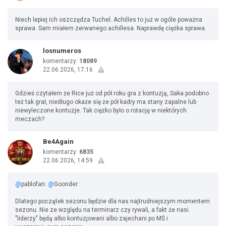
Niech lepiej ich oszczędza Tuchel. Achilles to już w ogóle poważna
sprawa. Sam miałem zerwanego achillesa. Naprawdę ciężka sprawa.
losnumeros
komentarzy:
18089
22.06.2026, 17:16
Gdzieś czytałem że Rice już od pół roku gra z kontuzją, Saka podobno
też tak grał, niedługo okaże się że pół kadry ma stany zapalne lub
niewyleczone kontuzje. Tak ciężko było o rotację w niektórych
meczach?
Be4Again
komentarzy:
6835
22.06.2026, 14:59
@
pablofan:
@
Goonder:
Dlatego początek sezonu będzie dla nas najtrudniejszym momentem
sezonu. Nie ze względu na terminarz czy rywali, a fakt że nasi
"liderzy" będą albo kontuzjowani albo zajechani po MŚ i