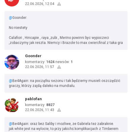
22.06.2026, 12:04
@
Goonder:
No niestety
Calafiori , Hincapie , raya ,zubi , Merino powinni byc wypoczeci
,zobaczymy jak reszta. Niemcy i Brazole to max cwiercfinal z taka gra
Goonder
komentarzy:
1624
newsów:
1
22.06.2026, 11:57
@
Be4Again: na początku sezonu i tak będziemy musieli oszczędzić
graczy, którzy zajdą daleko na mundialu.
pablofan
komentarzy:
8827
22.06.2026, 11:43
@
Be4Again: oraz bez Saliby i możliwe, że Gabriela też zabraknie.
jak white jest na wylocie, to przy jakichś komplikacjach z Timberem