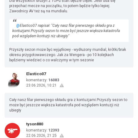
Dla wszystkich drużyn z TOPu start będzie ciężki. Jeśli uda się
przepchać mecze na początku, to potem będzie tylko lepiej.
Zawodnicy AV też są na mundialu.
@
Elastico07 napisał: "Cały nasz filar pierwszego składu gra z
kontuzjami.Przyszly sezon to może być jeszcze większa katastrofa
pod względem kontuzji niż ubiegły"
Przyszły sezon może być wyjątkowy - wydłużony mundial, krótki/brak
okresu przygotowawczego. Jak za Wengera - po 10 kolejkach
będziemy wiedzieć o co walczymy w tym sezonie
Elastico07
komentarzy:
16083
23.06.2026, 10:21
Cały nasz filar pierwszego składu gra z kontuzjami.Przyszly sezon to
może być jeszcze większa katastrofa pod względem kontuzji niż
ubiegły
tyson880
komentarzy:
12393
22.06.2026, 21:25