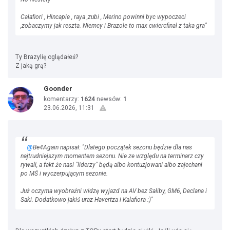
Calafiori , Hincapie , raya ,zubi , Merino powinni byc wypoczeci
,zobaczymy jak reszta. Niemcy i Brazole to max cwiercfinal z taka gra"
Ty Brazylię oglądałeś?
Z jaką grą?
Goonder
komentarzy:
1624
newsów:
1
23.06.2026, 11:31
@
Be4Again napisał: "Dlatego początek sezonu będzie dla nas
najtrudniejszym momentem sezonu. Nie ze względu na terminarz czy
rywali, a fakt że nasi "liderzy" będą albo kontuzjowani albo zajechani
po MŚ i wyczerpującym sezonie.
Już oczyma wyobraźni widzę wyjazd na AV bez Saliby, GM6, Declana i
Saki. Dodatkowo jakiś uraz Havertza i Kalafiora :)"