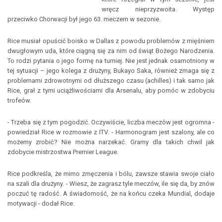
wręcz nieprzyzwoita. Występ
przeciwko Chorwacji był jego 63. meczem w sezonie.
Rice musiał opuścić boisko w Dallas z powodu problemów z mięśniem
dwugłowym uda, które ciągną się za nim od świąt Bożego Narodzenia.
To rodzi pytania o jego formę na turniej. Nie jest jednak osamotniony w
tej sytuacji – jego kolega z drużyny, Bukayo Saka, również zmaga się z
problemami zdrowotnymi od dłuższego czasu (achilles) i tak samo jak
Rice, grał z tymi uciążliwościami dla Arsenalu, aby pomóc w zdobyciu
trofeów.
- Trzeba się z tym pogodzić. Oczywiście, liczba meczów jest ogromna -
powiedział Rice w rozmowie z ITV. - Harmonogram jest szalony, ale co
możemy zrobić? Nie można narzekać. Gramy dla takich chwil jak
zdobycie mistrzostwa Premier League.
Rice podkreśla, że mimo zmęczenia i bólu, zawsze stawia swoje ciało
na szali dla drużyny. - Wiesz, że zagrasz tyle meczów, ile się da, by znów
poczuć tę radość. A świadomość, że na końcu czeka Mundial, dodaje
motywacji - dodał Rice.