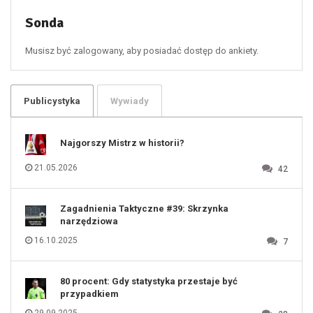
53
54
55
Sonda
56
57
58
59
60
Musisz być zalogowany, aby posiadać dostęp do ankiety.
61
100
101
102
103
104
105
106
Publicystyka
Wywiady
107
108
109
110
111
112
Najgorszy Mistrz w historii?
113
114
115
116
21.05.2026
42
117
118
119
120
121
122
123
Zagadnienia Taktyczne #39: Skrzynka
124
125
narzędziowa
126
127
128
16.10.2025
7
129
130
131
80 procent: Gdy statystyka przestaje być
przypadkiem