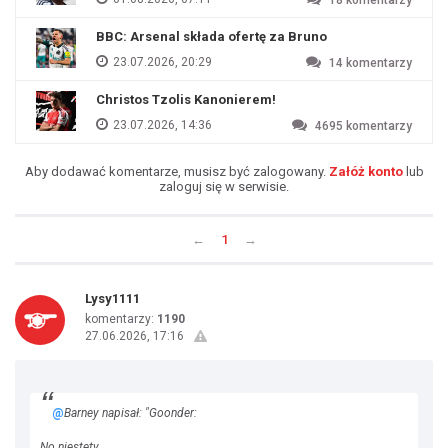
18
komentarzy
BBC: Arsenal składa ofertę za Bruno
23.07.2026, 20:29
14
komentarzy
Christos Tzolis Kanonierem!
23.07.2026, 14:36
4695
komentarzy
Aby dodawać komentarze, musisz być zalogowany.
Załóż konto
lub
zaloguj się w serwisie.
←
1
→
Lysy1111
komentarzy:
1190
27.06.2026, 17:16
@
Barney napisał: "Goonder:
No niestety