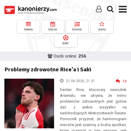
tabela
mecze
bramki
oceny
typer
Osób online:
256
Problemy zdrowotne Rice'a i Saki
21.06.2026, 21:31
13
Declan Rice, kluczowy zawodnik
Arsenalu, nie ukrywa, że mimo
problemów zdrowotnych jest gotów
dać z siebie wszystko na
nadchodzących Mistrzostwach Świata.
Pomocnik przyznał, że harmonogram
meczów jest szalony, a liczba spotkań,
które rozegrał w tym sezonie, jest