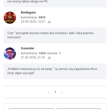
nie mamy także nikogo na PO
Be4Again
komentarzy:
6835
22.06.2026, 10:57
Czyt. "początek sezonu mamy bez Declana i Saki. Data powrotu
nieznana"
Goonder
komentarzy:
1624
newsów:
1
21.06.2026, 21:41
„Problem towarzyszy mi od świąt..” oj zemści się zajeżdżanie Rice…
choć obym się mylił
←
1
→
Uda
1
2