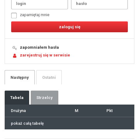
3
4
5
6
7
zapamiętaj mnie
8
9
10
11
12
13
14
15
16
17
18
19
zapomniałem hasła
20
21
zarejestruj się w serwisie
22
23
24
25
26
27
28
29
Następny
Ostatni
30
31
32
33
34
35
36
37
Tabela
Strzelcy
38
39
40
41
Drużyna
M
Pkt
42
43
44
45
46
pokaż całą tabelę
47
48
49
50
51
52