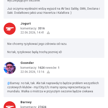
wyczerpującym sezonie.
Już oczyma wyobraźni widzę wyjazd na AV bez Saliby, GM6, Declana i
Saki. Dodatkowo jakiś uraz Havertza i Kalafiora :)
Jogurt
komentarzy:
3516
22.06.2026, 14:41
Nie chcemy ryzykować jego zdrowia od razu.
No tak, ryzykowac będą trochę pozniej xD
Goonder
komentarzy:
1624
newsów:
1
22.06.2026, 13:16
@
Barney: no tak, tak. Ale tak naprawdę to będzie problem wszystkich
czołowych klubów - my/City/Lfc mamy sporą reprezentację na
mundialu. Walka o mistrza w przyszłym sezonie będzie ciekawa
Barney
komentarzy:
27424