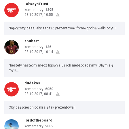
IAlwaysTrust
komentarzy:
1395
23.10.2017, 10:55
Najwyższy czas, aby zacząć prezentować formę godną walki o tytuł.
shubert
komentarzy:
136
23.10.2017, 10:14
Niestety następny mecz ligowy i już ich niebzobaczymy. Obym się
mylił...
dudekns
komentarzy:
6050
23.10.2017, 08:41
Oby częściej chłopaki się tak prezentowali.
lordoftheboard
komentarzy:
9002