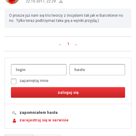
22.10.2017, 22:29
O prosze już nam się trio tworzy z inicjalami tak jak w Barcelonie no
no . Tylko teraz podtrzymać taka grę a wyniki przyjdą:)
←
1
→
Uda
1
2
3
4
5
6
7
zapamiętaj mnie
8
9
10
11
12
13
14
15
16
17
18
19
zapomniałem hasła
20
21
zarejestruj się w serwisie
22
23
24
25
26
27
28