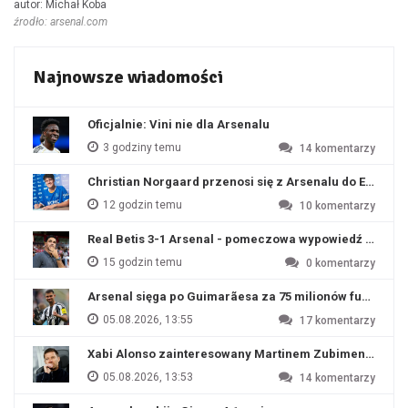
autor: Michał Koba
źrodło: arsenal.com
Najnowsze wiadomości
Oficjalnie: Vini nie dla Arsenalu
3 godziny temu
14
komentarzy
Christian Norgaard przenosi się z Arsenalu do Everton
12 godzin temu
10
komentarzy
Real Betis 3-1 Arsenal - pomeczowa wypowiedź Artety
15 godzin temu
0
komentarzy
Arsenal sięga po Guimarãesa za 75 milionów funtów
05.08.2026, 13:55
17
komentarzy
Xabi Alonso zainteresowany Martinem Zubimendim
05.08.2026, 13:53
14
komentarzy