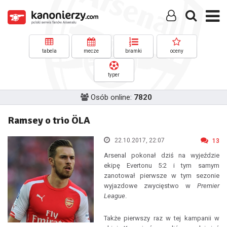
tabela
mecze
bramki
oceny
typer
Osób online:
7820
Ramsey o trio ÖLA
22.10.2017, 22:07
13
Arsenal pokonał dziś na wyjeździe
ekipę Evertonu 5:2 i tym samym
zanotował pierwsze w tym sezonie
wyjazdowe zwycięstwo w
Premier
League
.
Także pierwszy raz w tej kampanii w