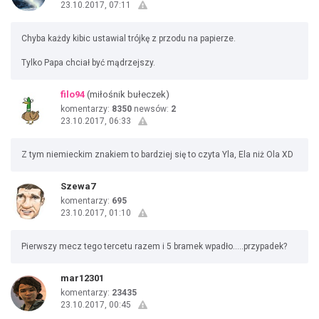
23.10.2017, 07:11
Chyba każdy kibic ustawial trójkę z przodu na papierze.
Tylko Papa chciał być mądrzejszy.
filo94
(miłośnik bułeczek)
komentarzy:
8350
newsów:
2
23.10.2017, 06:33
Z tym niemieckim znakiem to bardziej się to czyta Yla, Ela niż Ola XD
Szewa7
komentarzy:
695
23.10.2017, 01:10
Pierwszy mecz tego tercetu razem i 5 bramek wpadło.....przypadek?
mar12301
komentarzy:
23435
23.10.2017, 00:45