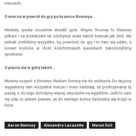
meczach.
O wierze w powrót do gry po bramce Rooneya...
Niestety rywale wcześnie strzelili gola. Wayne Rooney to klasowy
piłkarz i na przestrzeni lat zdobywał wiele takich bramek jak dziś. My
jednak zrobiliśmy wszystko, by powrócić do gry i to nam się udało, a
koniec końców w dość komfortowych warunkach zakończyliśmy
spotkanie.
O pięciu się w górę tabeli...
Musimy uczynić z
Emirates Stadium
fortecę nie do zdobycia. Do tej pory
wygraliśmy tam wszystkie mecze i mam nadzieję, że podtrzymamy tę
passę, a do tego dołożymy więcej zwycięstw na wyjeździe. Jeśli to nam
się uda, to jestem pewien, że do samego końca będziemy się liczyć w
lidze.
Aaron Ramsey
Alexandre Lacazette
Mesut Özil