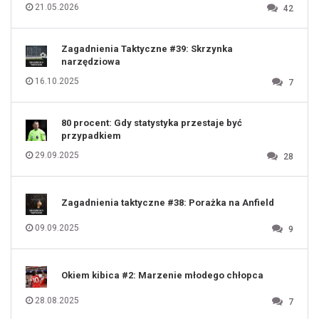
116
21.05.2026
42
117
118
119
120
121
122
123
Zagadnienia Taktyczne #39: Skrzynka
124
125
narzędziowa
126
127
128
16.10.2025
7
129
130
131
80 procent: Gdy statystyka przestaje być
przypadkiem
29.09.2025
28
Zagadnienia taktyczne #38: Porażka na Anfield
09.09.2025
9
Okiem kibica #2: Marzenie młodego chłopca
28.08.2025
7