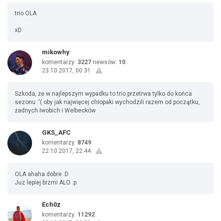
trio OLA
xD
mikowhy
komentarzy:
3227
newsów:
10
23.10.2017, 00:31
Szkoda, że w najlepszym wypadku to trio przetrwa tylko do końca
sezonu :'( oby jak najwięcej chłopaki wychodzili razem od początku,
żadnych Iwobich i Welbecków
GKS_AFC
komentarzy:
8749
22.10.2017, 22:44
OLA ahaha dobre :D
Juz lepiej brzmi ALO :p
Ech0z
komentarzy:
11292