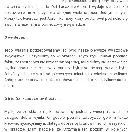
ekipie
Kanonierów
mogliśmy podziwiać
od pierwszych minut trio Özil-Lacazette-Alexis i wydaje się, że takie
zestawienie może przynieść drużynie wiele radości. Jednym z tych,
którzy tak twierdzą, jest Aaron Ramsey, który postanowił podzielić się
swoimi wrażeniami w pomeczowym wywiadzie:
O występie...
Tego właśnie potrzebowaliśmy. To było nasze pierwsze wyjazdowe
zwycięstwo i uczyniliśmy to w przekonującym stylu. Nawet pomimo
faktu, że Evertonowi nie idzie teraz najlepiej, musieliśmy się nastawić na
ciężkie spotkanie, ponieważ oni też byli pod ścianą. Ważne było,
żebyśmy ich naciskali od pierwszych minut i to właśnie zrobiliśmy.
Chłopakom naprawdę należą się słowa uznania, bo zasłużyliśmy na ten
triumf.
O trio Özil-Lacazette-Alexis...
Myślę, że ze składem, jaki posiadamy, jesteśmy więcej niż w stanie
osiągać dobre wyniki. Ci goście potrafią zdobywać gole, a także
kreować sytuacje innym, dlatego dobrze było znów mieć ich wszystkich
w składzie. Mam nadzieję, że utrzymają ten poziom w kolejnych