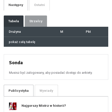
29
Następny
Ostatni
30
31
32
33
34
35
36
37
Tabela
Strzelcy
38
39
40
41
Drużyna
M
Pkt
42
43
44
45
46
pokaż całą tabelę
47
48
49
50
51
52
53
54
55
Sonda
56
57
58
59
60
Musisz być zalogowany, aby posiadać dostęp do ankiety.
61
100
101
102
103
104
105
106
Publicystyka
Wywiady
107
108
109
110
111
112
Najgorszy Mistrz w historii?
113
114
115