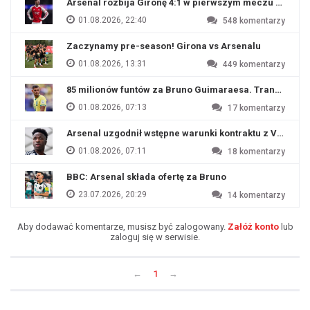
Arsenal rozbija Gironę 4:1 w pierwszym meczu przyg
01.08.2026, 22:40
548
komentarzy
Zaczynamy pre-season! Girona vs Arsenalu
01.08.2026, 13:31
449
komentarzy
85 milionów funtów za Bruno Guimaraesa. Transfer na o
01.08.2026, 07:13
17
komentarzy
Arsenal uzgodnił wstępne warunki kontraktu z Viniciu
01.08.2026, 07:11
18
komentarzy
BBC: Arsenal składa ofertę za Bruno
23.07.2026, 20:29
14
komentarzy
Aby dodawać komentarze, musisz być zalogowany.
Załóż konto
lub
zaloguj się w serwisie.
←
1
→