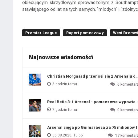
obiecującym skrzydłowym sprowadzonym z Southamptonu
stawiającego od lat na tych samych, "młodych" i "zdolnyc
Premier League
Raport pomeczowy
West Bromwi
Najnowsze wiadomości
Christian Norgaard przenosi się z Arsenalu do
5 godzin temu
6
komentar
Real Betis 3-1 Arsenal - pomeczowa wypowied
7 godzin temu
0
komentar
Arsenal sięga po Guimarãesa za 75 milionów 
05.08.2026, 13:55
17
komentar