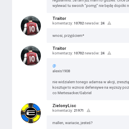
regulaminu. Ja tam już mam to gdzieś. Chce że
wylewać tu swoich "pomyj" nie będę dopóki ni
Traitor
komentarzy:
10702
newsów:
24
wnosi, przyjściem*
Traitor
komentarzy:
10702
newsów:
24
@
alexis1908
nie widzialem tonego adamsa w akcji, zresztą 
kosztuje to wznosi defensywe na wyzszy pozi
co Mertesacker/Gabriel
ZielonyLisc
komentarzy:
21971
mallen, wariacie, jesteś?