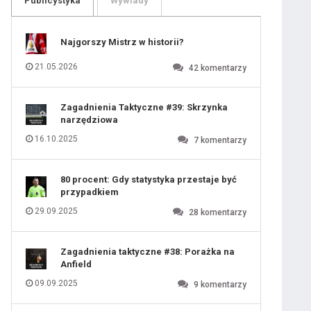
Publicystyka
Wywiady
109
110
111
112
113
114
Najgorszy Mistrz w historii?
115
116
117
118
21.05.2026
42
komentarzy
119
120
121
122
123
124
Zagadnienia Taktyczne #39: Skrzynka
125
126
narzędziowa
127
128
129
130
16.10.2025
7
komentarzy
131
80 procent: Gdy statystyka przestaje być
przypadkiem
29.09.2025
28
komentarzy
Zagadnienia taktyczne #38: Porażka na
Anfield
09.09.2025
9
komentarzy