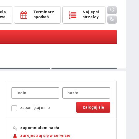
ela
Terminarz
Najlepsi
owa
spotkań
strzelcy
Oceny
pomeczowe
Typer
kanonierzy.com
UdanaRandka.com
1
2
3
4
5
6
7
8
zapamiętaj mnie
9
10
11
12
13
14
15
zapomniałem hasła
16
17
18
zarejestruj się w serwisie
19
20