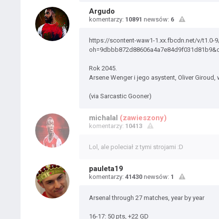
Argudo
komentarzy:
10891
newsów:
6
https://scontent-waw1-1.xx.fbcdn.net/v/t1
oh=9dbbb872d88606a4a7e84d9f031d81b9&
Rok 2045.
Arsene Wenger i jego asystent, Oliver Giroud
(via Sarcastic Gooner)
michalal
(zawieszony)
komentarzy:
10413
Lol, ale poleciał z tymi strojami :D
pauleta19
komentarzy:
41430
newsów:
1
Arsenal through 27 matches, year by year
16-17: 50 pts, +22 GD