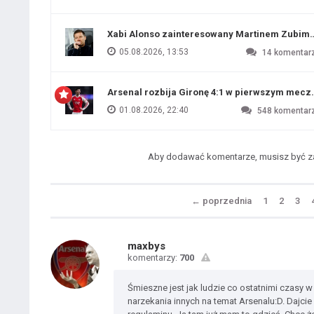
Xabi Alonso zainteresowany Martinem Zubim
05.08.2026, 13:53
14
komentar
Arsenal rozbija Gironę 4:1 w pierwszym me
01.08.2026, 22:40
548
komentar
Aby dodawać komentarze, musisz być 
←
poprzednia
1
2
3
maxbys
komentarzy:
700
Śmieszne jest jak ludzie co ostatnimi czasy w 
narzekania innych na temat Arsenalu:D. Dajcie