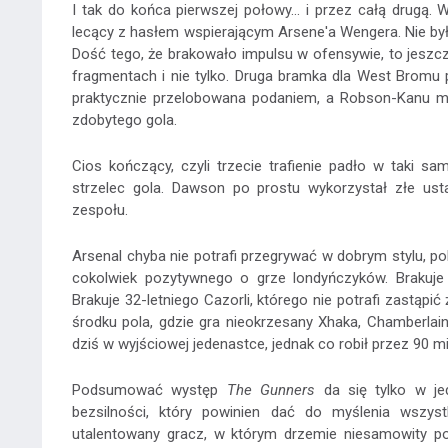
I tak do końca pierwszej połowy... i przez całą drugą.
lecący z hasłem wspierającym Arsene'a Wengera. Nie by
Dość tego, że brakowało impulsu w ofensywie, to jeszc
fragmentach i nie tylko. Druga bramka dla West Bromu
praktycznie przelobowana podaniem, a Robson-Kanu m
zdobytego gola.
Cios kończący, czyli trzecie trafienie padło w taki 
strzelec gola. Dawson po prostu wykorzystał złe ust
zespołu.
Arsenal chyba nie potrafi przegrywać w dobrym stylu, p
cokolwiek pozytywnego o grze londyńczyków. Brakuje
Brakuje 32-letniego Cazorli, którego nie potrafi zastą
środku pola, gdzie gra nieokrzesany Xhaka, Chamberlain
dziś w wyjściowej jedenastce, jednak co robił przez 90 m
Podsumować występ
The Gunners
da się tylko w je
bezsilności, który powinien dać do myślenia wszys
utalentowany gracz, w którym drzemie niesamowity pote