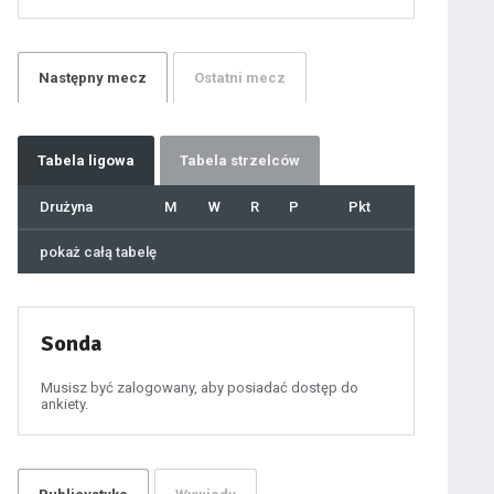
21
22
23
24
25
26
27
Następny
mecz
Ostatni
mecz
28
29
30
31
32
33
34
35
36
Tabela
ligowa
Tabela strzelców
37
38
39
40
Drużyna
M
W
R
P
Pkt
41
42
43
44
45
pokaż całą tabelę
46
47
48
49
50
51
52
53
54
Sonda
55
56
57
58
59
Musisz być zalogowany, aby posiadać dostęp do
60
ankiety.
61
100
101
102
103
104
105
106
107
108