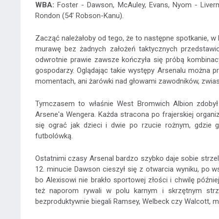
WBA:
Foster - Dawson, McAuley, Evans, Nyom - Livermor
Rondon (54' Robson-Kanu).
Zacząć należałoby od tego, że to następne spotkanie, w 
murawę bez żadnych założeń taktycznych przedstawio
odwrotnie prawie zawsze kończyła się próbą kombinac
gospodarzy. Oglądając takie występy Arsenalu można prz
momentach, ani żarówki nad głowami zawodników, zwiastu
Tymczasem to właśnie West Bromwich Albion zdobył tr
Arsene'a Wengera. Każda stracona po frajerskiej organi
się ograć jak dzieci i dwie po rzucie rożnym, gdzie
futbolówką.
Ostatnimi czasy Arsenal bardzo szybko daje sobie strze
12. minucie Dawson cieszył się z otwarcia wyniku, po 
bo Alexisowi nie brakło sportowej złości i chwilę później
też naporom rywali w polu karnym i skrzętnym str
bezproduktywnie biegali Ramsey, Welbeck czy Walcott, mo