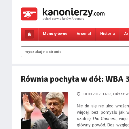
Menu główne
Arsenal
Historia
Ar
Równia pochyła w dół: WBA 3
18.03.2017, 14:35
, Łukasz 
Nie da się nie ulec wraże
więcej, bez pomysłu jak 
szatnię
The Gunners
, więc
główny powód. Bez względu