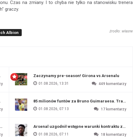
. Czas na zmiany. I to chyba nie tylko na stanowisku trenera
h" graczy.
źrodło: własne
ch Albion
 Evertonu
Zaczynamy pre-season! Girona vs Arsenalu
01.08.2026, 13:31
zy
449
komentarzy
ź Artety
85 milionów funtów za Bruno Guimaraesa. Transfer na
01.08.2026, 07:13
zy
17
komentarzy
funtów
Arsenal uzgodnił wstępne warunki kontraktu z Vinic
01.08.2026, 07:11
zy
18
komentarzy