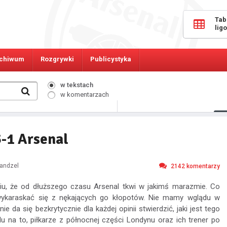
Tab
lig
chiwum
Rozgrywki
Publicystyka
w tekstach
w komentarzach
3506
Osób online:
-1 Arsenal
Wandzel
2142
komentarzy
niu, że od dłuższego czasu Arsenal tkwi w jakimś marazmie. Co
wykaraskać się z nękających go kłopotów. Nie mamy wglądu w
 nie da się bezkrytycznie dla każdej opinii stwierdzić, jaki jest tego
 na to, piłkarze z północnej części Londynu oraz ich trener po