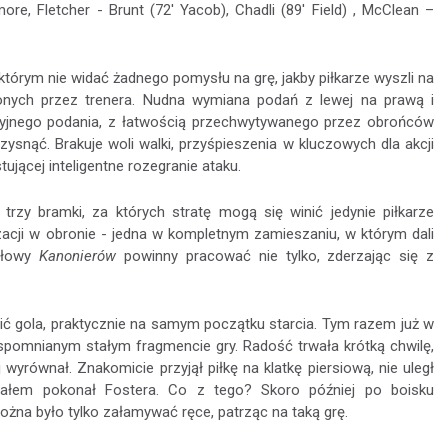
e, Fletcher - Brunt (72' Yacob), Chadli (89' Field) , McClean –
którym nie widać żadnego pomysłu na grę, jakby piłkarze wyszli na
nych przez trenera. Nudna wymiana podań z lewej na prawą i
yjnego podania, z łatwością przechwytywanego przez obrońców
ysnąć. Brakuje woli walki, przyśpieszenia w kluczowych dla akcji
jącej inteligentne rozegranie ataku.
zy bramki, za których stratę mogą się winić jedynie piłkarze
zacji w obronie - jedna w kompletnym zamieszaniu, w którym dali
 głowy
Kanonierów
powinny pracować nie tylko, zderzając się z
lić gola, praktycznie na samym początku starcia. Tym razem już w
wspomnianym stałym fragmencie gry. Radość trwała krótką chwilę,
 wyrównał. Znakomicie przyjął piłkę na klatkę piersiową, nie uległ
załem pokonał Fostera. Co z tego? Skoro później po boisku
żna było tylko załamywać ręce, patrząc na taką grę.