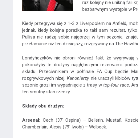
raz kolejny nie unikną fali 
bezbarwnym występie w Pr
Kiedy przegrywa się z 1-3 z Liverpoolem na Anfield, moż
jednak, kiedy kolejna porażka to taki sam rezultat, ty
Pullisa nie radzą sobie najgorzej w tym sezonie, znajd
przełamanie niż ten dzisiejszy, rozgrywany na The Hawth
Londyńczyków nie obroni również fakt, że wygrywają w 
pokonałyby te drużyny najgłębszymi rezerwami, podc
składu. Przeciwnikiem w półfinale FA Cup będzie Man
rozgrywkowych niżej.
Kanonierzy
nie uraczyli kibiców ty
sezonie grozi im wypadnięcie z trasy w
top-four race
. Ar
ten smutny stan rzeczy.
Składy obu drużyn:
Arsenal:
Cech (37' Ospina) – Bellerin, Mustafi, Kosci
Chamberlain, Alexis (79' Iwobi) – Welbeck.