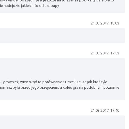
by Wenger odszedł i jest jeszcze na to szansa póki karty na stole to
e nadejdzie jakieś info od ust papy.
21.03.2017, 18:03
21.03.2017, 17:53
Ty również, więc skąd to porównanie? Oczekuje, ze jak ktoś tyle
om niż była przed jego przejsciem, a koles gra na podobnym poziomie
21.03.2017, 17:40