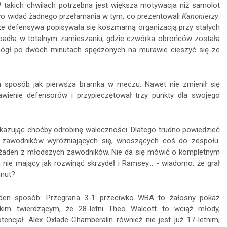
 W takich chwilach potrzebna jest większa motywacja niż samolot
ło widać żadnego przełamania w tym, co prezentowali
Kanonierzy
.
ze defensywa popisywała się koszmarną organizacją przy stałych
 padła w totalnym zamieszaniu, gdzie czwórka obrońców została
ógł po dwóch minutach spędzonych na murawie cieszyć się ze
sam sposób jak pierwsza bramka w meczu. Nawet nie zmienił się
awienie defensorów i przypieczętował trzy punkty dla swojego
okazując choćby odrobinę waleczności. Dlatego trudno powiedzieć
 zawodników wyróżniających się, wnoszących coś do zespołu.
pić żaden z młodszych zawodników. Nie da się mówić o kompletnym
 nie mający jak rozwinąć skrzydeł i Ramsey... - wiadomo, że grał
inut?
den sposób: Przegrana 3-1 przeciwko WBA to żałosny pokaz
tkim twierdzącym, że 28-letni Theo Walcott to wciąż młody,
ncjał. Alex Oxlade-Chamberalin również nie jest już 17-letnim,