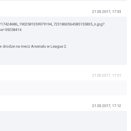
21.03.2017, 17:33
.0-9/17424686_1902581359979194_7231860564585155835_n.jpg?
oe=59258414
, w drodze na mecz Arsenalu w League 2.
21.03.2017, 17:31
21.03.2017, 17:12