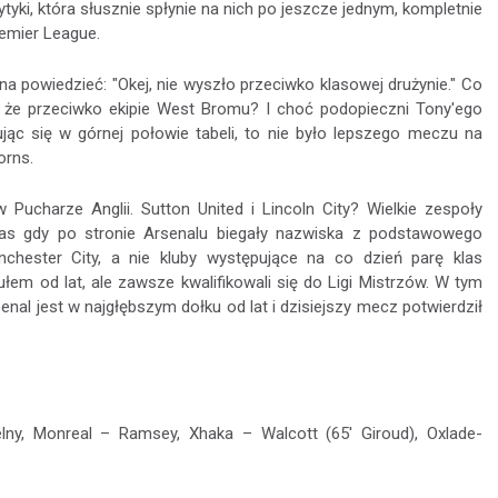
krytyki, która słusznie spłynie na nich po jeszcze jednym, kompletnie
emier League.
na powiedzieć: "Okej, nie wyszło przeciwko klasowej drużynie." Co
lko że przeciwko ekipie West Bromu? I choć podopieczni Tony'ego
ując się w górnej połowie tabeli, to nie było lepszego meczu na
orns.
Pucharze Anglii. Sutton United i Lincoln City? Wielkie zespoły
zas gdy po stronie Arsenalu biegały nazwiska z podstawowego
chester City, a nie kluby występujące na co dzień parę klas
tułem od lat, ale zawsze kwalifikowali się do Ligi Mistrzów. W tym
senal jest w najgłębszym dołku od lat i dzisiejszy mecz potwierdził
elny, Monreal – Ramsey, Xhaka – Walcott (65' Giroud), Oxlade-