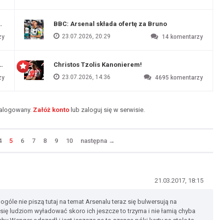
endim
BBC: Arsenal składa ofertę za Bruno
23.07.2026, 20:29
zy
14
komentarzy
czu przygotowawczym
Christos Tzolis Kanonierem!
23.07.2026, 14:36
zy
4695
komentarzy
zalogowany.
Załóż konto
lub zaloguj się w serwisie.
4
5
6
7
8
9
10
następna
→
21.03.2017, 18:15
ogóle nie piszą tutaj na temat Arsenalu teraz się bulwersują na
 się ludziom wyładować skoro ich jeszcze to trzyma i nie łamią chyba