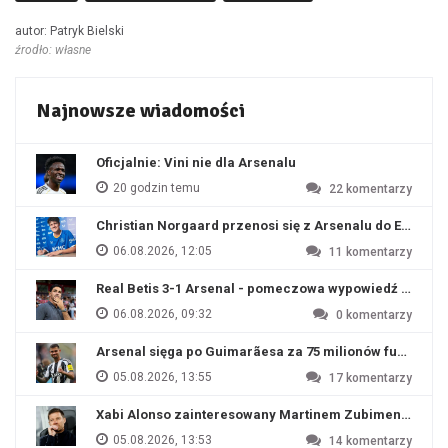
autor: Patryk Bielski
źrodło: własne
Najnowsze wiadomości
Oficjalnie: Vini nie dla Arsenalu
20 godzin temu
22
komentarzy
Christian Norgaard przenosi się z Arsenalu do Everton
06.08.2026, 12:05
11
komentarzy
Real Betis 3-1 Arsenal - pomeczowa wypowiedź Artety
06.08.2026, 09:32
0
komentarzy
Arsenal sięga po Guimarãesa za 75 milionów funtów
05.08.2026, 13:55
17
komentarzy
Xabi Alonso zainteresowany Martinem Zubimendim
05.08.2026, 13:53
14
komentarzy