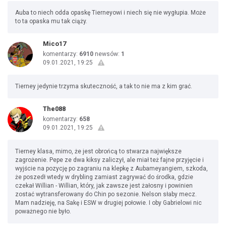
Auba to niech odda opaskę Tierneyowi i niech się nie wygłupia. Może
to ta opaska mu tak ciąży.
Mico17
komentarzy:
6910
newsów:
1
09.01.2021, 19:25
Tierney jedynie trzyma skuteczność, a tak to nie ma z kim grać.
The088
komentarzy:
658
09.01.2021, 19:25
Tierney klasa, mimo, że jest obrońcą to stwarza największe
zagrożenie. Pepe ze dwa kiksy zaliczył, ale miał też fajne przyjęcie i
wyjście na pozycję po zagraniu na klepkę z Aubameyangiem, szkoda,
że poszedł wtedy w drybling zamiast zagrywać do środka, gdzie
czekał Willian - Willian, który, jak zawsze jest żałosny i powinien
zostać wytransferowany do Chin po sezonie. Nelson słaby mecz.
Mam nadzieję, na Sakę i ESW w drugiej połowie. I oby Gabrielowi nic
poważnego nie było.