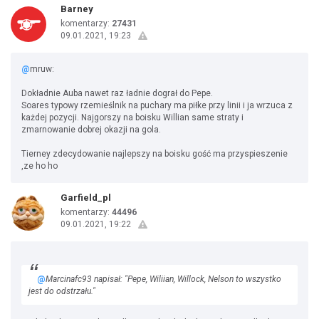
Barney
komentarzy:
27431
09.01.2021, 19:23
@
mruw:
Dokładnie Auba nawet raz ładnie dograł do Pepe.
Soares typowy rzemieślnik na puchary ma piłke przy linii i ja wrzuca z
każdej pozycji. Najgorszy na boisku Willian same straty i
zmarnowanie dobrej okazji na gola.
Tierney zdecydowanie najlepszy na boisku gość ma przyspieszenie
,ze ho ho
Garfield_pl
komentarzy:
44496
09.01.2021, 19:22
@
Marcinafc93 napisał: "Pepe, Wiliian, Willock, Nelson to wszystko
jest do odstrzału."