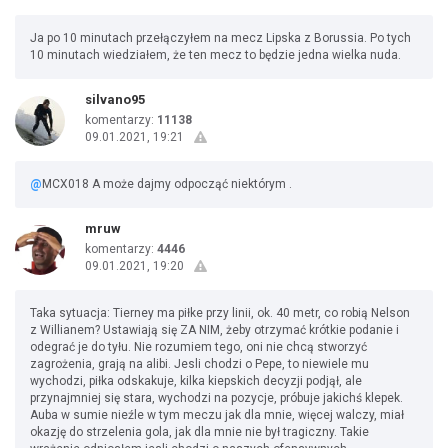
Ja po 10 minutach przełączyłem na mecz Lipska z Borussia. Po tych
10 minutach wiedziałem, że ten mecz to będzie jedna wielka nuda.
silvano95
komentarzy:
11138
09.01.2021, 19:21
@
MCX018 A może dajmy odpocząć niektórym .
mruw
komentarzy:
4446
09.01.2021, 19:20
Taka sytuacja: Tierney ma piłke przy linii, ok. 40 metr, co robią Nelson
z Willianem? Ustawiają się ZA NIM, żeby otrzymać krótkie podanie i
odegrać je do tyłu. Nie rozumiem tego, oni nie chcą stworzyć
zagrożenia, grają na alibi. Jesli chodzi o Pepe, to niewiele mu
wychodzi, piłka odskakuje, kilka kiepskich decyzji podjął, ale
przynajmniej się stara, wychodzi na pozycje, próbuje jakichś klepek.
Auba w sumie nieźle w tym meczu jak dla mnie, więcej walczy, miał
okazję do strzelenia gola, jak dla mnie nie był tragiczny. Takie