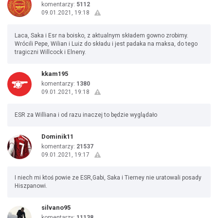
komentarzy:
5112
09.01.2021, 19:18
Laca, Saka i Esr na boisko, z aktualnym składem gowno zrobimy.
Wrócili Pepe, Wilian i Luiz do składu i jest padaka na maksa, do tego
tragiczni Willcock i Elneny.
kkam195
komentarzy:
1380
09.01.2021, 19:18
ESR za Williana i od razu inaczej to będzie wyglądało
Dominik11
komentarzy:
21537
09.01.2021, 19:17
I niech mi ktoś powie ze ESR,Gabi, Saka i Tierney nie uratowali posady
Hiszpanowi.
silvano95
komentarzy:
11138