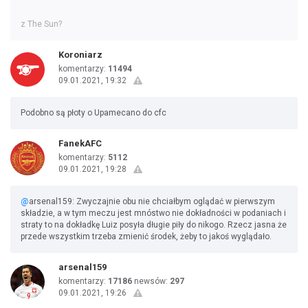
z The Sun?
Koroniarz
komentarzy:
11494
09.01.2021, 19:32
Podobno są płoty o Upamecano do cfc
FanekAFC
komentarzy:
5112
09.01.2021, 19:28
@
arsenal159: Zwyczajnie obu nie chciałbym oglądać w pierwszym
składzie, a w tym meczu jest mnóstwo nie dokładności w podaniach i
straty to na dokładkę Luiz posyła długie piły do nikogo. Rzecz jasna że
przede wszystkim trzeba zmienić środek, żeby to jakoś wyglądało.
arsenal159
komentarzy:
17186
newsów:
297
09.01.2021, 19:26