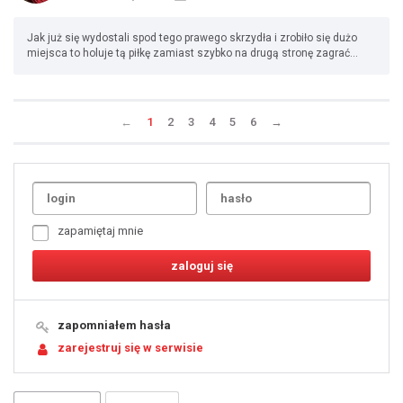
Jak już się wydostali spod tego prawego skrzydła i zrobiło się dużo
miejsca to holuje tą piłkę zamiast szybko na drugą stronę zagrać...
←
1
2
3
4
5
6
→
Uda
1
2
3
4
5
6
7
zapamiętaj mnie
8
9
10
11
12
13
14
15
16
17
18
19
zapomniałem hasła
20
21
zarejestruj się w serwisie
22
23
24
25
26
27
28
29