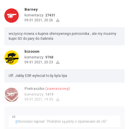
Barney
komentarzy:
27431
09.01.2021, 20:26
wszyscy mowia o kupnie ofensywnego pomocnika , ale my musimy
kupić SO do pary do Gabriela
bizooon
komentarzy:
9768
09.01.2021, 20:23
Uff. Jakby ESR wylecial to by byla lipa
Pietraszko
(zawieszony)
komentarzy:
1419
09.01.2021, 19:33
@
Koroniarz napisał: "Podobno są płoty o Upamecano do cfc"