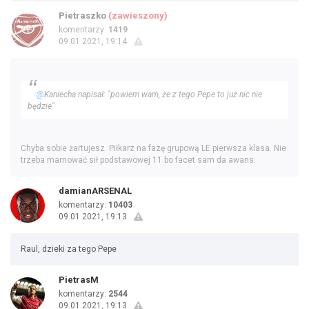
Pietraszko
(zawieszony)
komentarzy:
1419
09.01.2021, 19:14
@
Kaniecha napisał: "powiem wam, że z tego Pepe to już nic nie
będzie"
Chyba sobie żartujesz. Piłkarz na fazę grupową LE pierwsza klasa. Nie
trzeba marnować sił podstawowej 11 bo facet sam da awans.
damianARSENAL
komentarzy:
10403
09.01.2021, 19:13
Raul, dzieki za tego Pepe
PietrasM
komentarzy:
2544
09.01.2021, 19:13