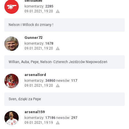
swistak86
komentarzy:
2285
09.01.2021, 19:20
Nelson i Willock do zmiany !
Gunner72
komentarzy:
1678
09.01.2021, 19:20
Willian, Auba, Pepe, Nelson- Czterech Jeźdźców Niepowodzeń
arsenallord
komentarzy:
34860
newsów:
117
09.01.2021, 19:20
Sven, dzięki za Pepe
arsenal159
komentarzy:
17186
newsów:
297
09.01.2021, 19:19