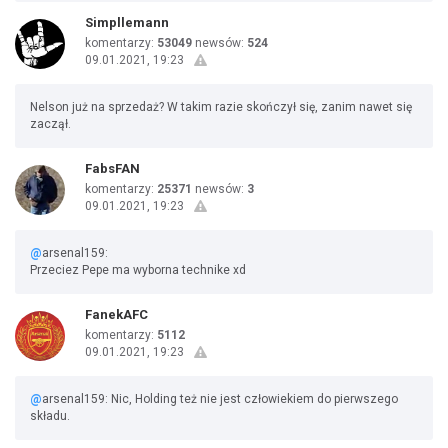
Simpllemann
komentarzy:
53049
newsów:
524
09.01.2021, 19:23
Nelson już na sprzedaż? W takim razie skończył się, zanim nawet się
zaczął.
FabsFAN
komentarzy:
25371
newsów:
3
09.01.2021, 19:23
@
arsenal159:
Przeciez Pepe ma wyborna technike xd
FanekAFC
komentarzy:
5112
09.01.2021, 19:23
@
arsenal159: Nic, Holding też nie jest człowiekiem do pierwszego
składu.