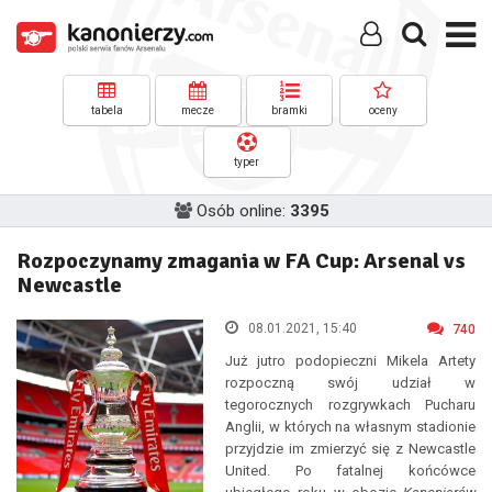
tabela
mecze
bramki
oceny
typer
Osób online:
3395
Rozpoczynamy zmagania w FA Cup: Arsenal vs
Newcastle
08.01.2021, 15:40
740
Już jutro podopieczni Mikela Artety
rozpoczną swój udział w
tegorocznych rozgrywkach Pucharu
Anglii, w których na własnym stadionie
przyjdzie im zmierzyć się z Newcastle
United. Po fatalnej końcówce