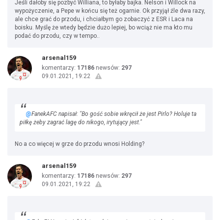
Jeśli dałoby się pozbyć Williana, to byłaby bajka. Nelson i Willock na
wypożyczenie, a Pepe w końcu się też ogarnie. Ok przyjął źle dwa razy,
ale chce grać do przodu, i chciałbym go zobaczyć z ESR i Laca na
boisku. Myślę że wtedy będzie dużo lepiej, bo wciąż nie ma kto mu
podać do przodu, czy w tempo..
arsenal159
komentarzy:
17186
newsów:
297
09.01.2021, 19:22
@
FanekAFC napisał: "Bo gość sobie wkręcił że jest Pirlo? Holuje ta
piłkę żeby zagrać lagę do nikogo, irytujący jest."
No a co więcej w grze do przodu wnosi Holding?
arsenal159
komentarzy:
17186
newsów:
297
09.01.2021, 19:22