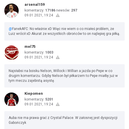
arsenal159
komentarzy:
17186
newsów:
297
09.01.2021, 19:24
@
FanekAFC: No właśnie xD Więc nie wiem o co miałeś problem, że
Luiz wrócił xD Akurat ze wszystkich obrońców to on najlepiej gra piłką.
mel75
komentarzy:
1003
09.01.2021, 19:24
Najsłabsi na boisku Nelson, Willock i Willian a jazda po Pepe w co
drugim komentarzu. Gdyby Nelson był piłkarzem to Pepe miałby już w
tym meczu zajebistą asystę.
Kiepomen
komentarzy:
5201
09.01.2021, 19:24
Auba nie ma prawa grać z Crystal Palace. W żałosnej jest dyspozycji
Gabończyk