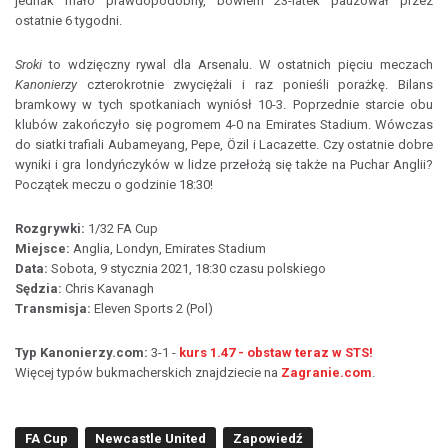
jednak mało prawdopodobny, bowiem 23-latek pauzował przez
ostatnie 6 tygodni.
Sroki
to wdzięczny rywal dla Arsenalu. W ostatnich pięciu meczach
Kanonierzy
czterokrotnie zwyciężali i raz ponieśli porażkę. Bilans
bramkowy w tych spotkaniach wyniósł 10-3. Poprzednie starcie obu
klubów zakończyło się pogromem 4-0 na Emirates Stadium. Wówczas
do siatki trafiali Aubameyang, Pepe, Özil i Lacazette. Czy ostatnie dobre
wyniki i gra londyńczyków w lidze przełożą się także na Puchar Anglii?
Początek meczu o godzinie 18:30!
Rozgrywki:
1/32 FA Cup
Miejsce:
Anglia, Londyn, Emirates Stadium
Data:
Sobota, 9 stycznia 2021, 18:30 czasu polskiego
Sędzia:
Chris Kavanagh
Transmisja:
Eleven Sports 2 (Pol)
Typ Kanonierzy.com:
3-1 -
kurs 1.47 - obstaw teraz w STS!
Więcej typów bukmacherskich znajdziecie na
Zagranie.com
.
FA Cup
Newcastle United
Zapowiedź