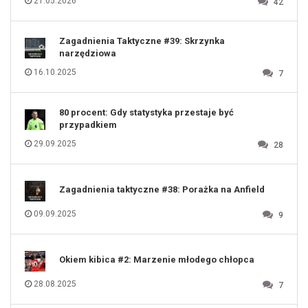
21.05.2026
42
117
118
119
120
121
122
123
Zagadnienia Taktyczne #39: Skrzynka
124
125
narzędziowa
126
127
128
16.10.2025
7
129
130
131
80 procent: Gdy statystyka przestaje być
przypadkiem
29.09.2025
28
Zagadnienia taktyczne #38: Porażka na Anfield
09.09.2025
9
Okiem kibica #2: Marzenie młodego chłopca
28.08.2025
7