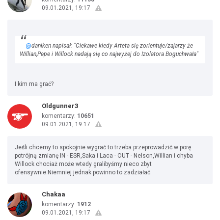
09.01.2021, 19:17
@
daniken napisał: "Ciekawe kiedy Arteta się zorientuje/zajarzy że
Willian,Pepe i Willock nadają się co najwyżej do Izolatora Boguchwała"
I kim ma grać?
Oldgunner3
komentarzy:
10651
09.01.2021, 19:17
Jeśli chcemy to spokojnie wygrać to trzeba przeprowadzić w porę
potrójną zmianę IN - ESR,Saka i Laca - OUT - Nelson,Willian i chyba
Willock chociaż może wtedy gralibyśmy nieco zbyt
ofensywnie.Niemniej jednak powinno to zadziałać.
Chakaa
komentarzy:
1912
09.01.2021, 19:17