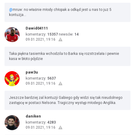
@
mruw: no właśnie młody chłopak a odkąd jest u nas to juz 5
kontuzja...
Dawid04111
komentarzy:
15357
newsów:
14
09.01.2021, 19:16
Taka piękna tasiemka wchodzila to Barka się rozstrzelała i pewnie
kasa w błoto pójdzie
paw3u
komentarzy:
5637
09.01.2021, 19:16
Jeszcze bardziej żal kontuzji Gabiego gdy widzi się tak nieudolnego
zastępcę w postaci Nelsona. Tragiczny występ młodego Anglika.
daniken
komentarzy:
4283
09.01.2021, 19:16