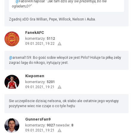
@
FabsFAN napisał: "Jak tam dzis asy sie prezentuja, bo nie
ogladam;D?"
Zgadnij xDD Gra Willian, Pepe, Willock, Nelson i Auba.
FanekAFC
komentarzy:
5112
09.01.2021, 19:22
@
arsenal159: Bo gość sobie wkręcił że jest Pirlo? Holuje ta piłkę żeby
zagrać lagę do nikogo, irytujący jest.
Kiepomen
komentarzy:
5201
09.01.2021, 19:21
Sie uczepiliscie dzisiaj nelsona, ok słabo ale ostatnie jego występy
pozytywne wiec nie czaje o co tyle hejtu
GunnersFan9
komentarzy:
9027
newsów:
8
09.01.2021, 19:21