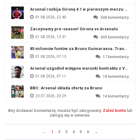
Arsenal rozbija Gironę 4:1 w pierwszym meczu przyg
01.08.2026, 22:40
548
komentarzy
Zaczynamy pre-season! Girona vs Arsenalu
01.08.2026, 13:31
449
komentarzy
85 milionów funtów za Bruno Guimaraesa. Transfer na o
01.08.2026, 07:13
17
komentarzy
Arsenal uzgodnił wstępne warunki kontraktu z Viniciu
01.08.2026, 07:11
18
komentarzy
BBC: Arsenal składa ofertę za Bruno
23.07.2026, 20:29
14
komentarzy
Aby dodawać komentarze, musisz być zalogowany.
Załóż konto
lub
zaloguj się w serwisie.
←
1
2
3
4
5
6
→