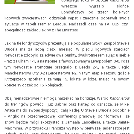
ubiegłego roku w obozie
Kanonierów
wreszcie wyjrzało słońce.
Londyńczycy po trzech kolejnych
ligowych zwycięstwach odzyskali impet i znacznie poprawili swoją
sytuację w tabeli Premier League. Nadszedł czas na FA Cup, czyli
specjalność zakładu ekipy z The Emirates!
Jak na tle londyńczyków prezentują się popularne
Sroki
? Zespół Steve'a
Bruce'a ma za sobą ciężki miesiąc. W pięciu ligowych starciach
Newcastle zdobyło zaledwie dwa punkty, dwukrotnie remisując u siebie
- raz z Fulham 1-1, a następnie z faworyzowanym Liverpoolem 0-0. Poza
tym Newcastle sromotnie przegrało z Leeds 2-5, a także uległo
Manchesterowi City 0-2 i Leicesterowi 1-2. Na tym etapie sezonu goście
jutrzejszego spotkania zajmują 15. lokatę w lidze, mając na swoim
koncie 19 oczek po 16. kolejkach.
Obaj menadżerowie nie mogą narzekać na kontuzje. Wśród
Kanonierów
do treningów powrócili już Gabriel oraz Partey, co oznacza, że Mikel
Arteta ma do swojej dyspozycji całą kadrę. U Steve'a Bruce'a podobnie
- Anglik na przedmeczowej konferencji prasowej poinformował, że
znów będzie mógł skorzystać z Jamaala Lascellesa, a także Sainta-
Maximima. W przypadku Francuza występ w pierwszej jedenastce jest