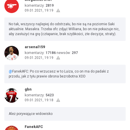
komentarzy:
2819
09.01.2021, 19:19
No tak, wszyscy najlepiej do odstrzału, bo nie są na poziomie Saki
aktualnie. Masakra. Trzeba ofc zdjąć Williana, bo on nie pokazuje nic,
aby zasłużyć na grę (człapanie, brak szybkości, złe decyzje, straty).
arsenal159
komentarzy:
17186
newsów:
297
09.01.2021, 19:19
@
FanekAFC: Po co wrzucasz w to Luiza, co on ma do padaki z
przodu, jak z tyłu prawie obrona bezrobotna XDD
gbn
komentarzy:
5423
09.01.2021, 19:18
Ależ porywające widowisko
FanekAFC