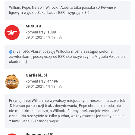
Willian, Pepe, Nelson, Willock i Auba to taka porażka xD Pewnie w
ligowym wyjdzie Saka, Laca i ESR i wygrają z 3:0.
MCX018
komentarzy:
1388
09.01.2021, 19:19
@
silvano95: Akurat pozycję Willocka można zastąpić wieloma
zawdonikami, począwszy od ESR skończywszy na Miguelu Azeezie z
akademii ;)
Garfield_pl
komentarzy:
44496
09.01.2021, 19:19
Przynajmniej Willian nie wywalczy miejsca tym meczem na czwartek
:D Nelson po kontuzji brak zdecydowania, Pepe chce do przodu, ale
nie ma z kim za bardzo, a Willock i Elneny asekuracjnie większość
czasu. Na szczęście to tylko puchar, ważny awans i jedziemy dalej, a
z ławki Laca, ESR mogą wejść.
thegunners101