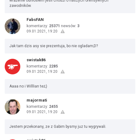
wrażenie odniosłem jesli chodzi o naszych ofensywnych
zawodników.
FabsFAN
komentarzy:
25371
newsów:
3
09.01.2021, 19:20
Jak tam dzis asy sie prezentuja, bo nie ogladam;D?
swistak86
komentarzy:
2285
09.01.2021, 19:20
Aaaa no i Willlian też;)
majormati
komentarzy:
2455
09.01.2021, 19:20
Jestem przekonany, ze z Gabim bysmy juz tu wygrywali.