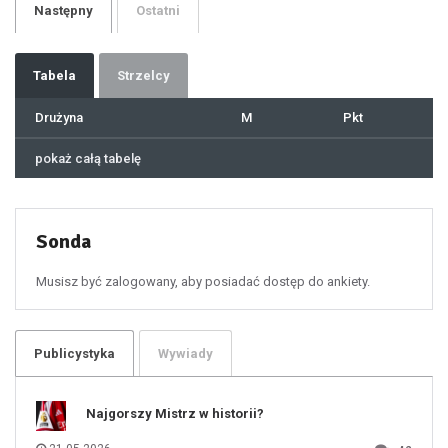
Następny
Ostatni
30
31
32
33
34
35
36
37
Tabela
Strzelcy
38
39
40
41
Drużyna
M
Pkt
42
43
44
45
46
pokaż całą tabelę
47
48
49
50
51
52
53
54
55
Sonda
56
57
58
59
60
Musisz być zalogowany, aby posiadać dostęp do ankiety.
61
100
101
102
103
104
105
106
Publicystyka
Wywiady
107
108
109
110
111
112
Najgorszy Mistrz w historii?
113
114
115
116