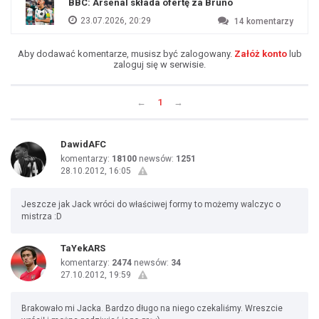
BBC: Arsenal składa ofertę za Bruno
23.07.2026, 20:29
14
komentarzy
Aby dodawać komentarze, musisz być zalogowany.
Załóż konto
lub
zaloguj się w serwisie.
←
1
→
DawidAFC
komentarzy:
18100
newsów:
1251
28.10.2012, 16:05
Jeszcze jak Jack wróci do właściwej formy to możemy walczyc o
mistrza :D
TaYekARS
komentarzy:
2474
newsów:
34
27.10.2012, 19:59
Brakowało mi Jacka. Bardzo długo na niego czekaliśmy. Wreszcie