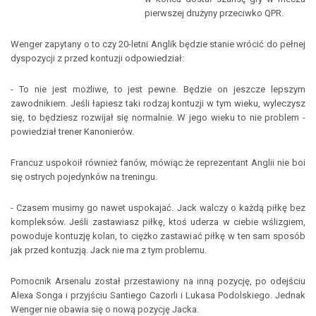
pierwszej drużyny przeciwko QPR.
Wenger zapytany o to czy 20-letni Anglik będzie stanie wrócić do pełnej
dyspozycji z przed kontuzji odpowiedział:
- To nie jest możliwe, to jest pewne. Będzie on jeszcze lepszym
zawodnikiem. Jeśli łapiesz taki rodzaj kontuzji w tym wieku, wyleczysz
się, to będziesz rozwijał się normalnie. W jego wieku to nie problem -
powiedział trener Kanonierów.
Francuz uspokoił również fanów, mówiąc że reprezentant Anglii nie boi
się ostrych pojedynków na treningu.
- Czasem musimy go nawet uspokajać. Jack walczy o każdą piłkę bez
kompleksów. Jeśli zastawiasz piłkę, ktoś uderza w ciebie wślizgiem,
powoduje kontuzję kolan, to ciężko zastawiać piłkę w ten sam sposób
jak przed kontuzją. Jack nie ma z tym problemu.
Pomocnik Arsenalu został przestawiony na inną pozycję, po odejściu
Alexa Songa i przyjściu Santiego Cazorli i Lukasa Podolskiego. Jednak
Wenger nie obawia się o nową pozycję Jacka.