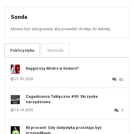
50
51
52
53
54
55
Sonda
56
57
58
59
60
Musisz być zalogowany, aby posiadać dostęp do ankiety.
61
100
101
102
103
104
105
106
Publicystyka
Wywiady
107
108
109
110
111
112
Najgorszy Mistrz w historii?
113
114
115
116
21.05.2026
42
117
118
119
120
121
122
123
Zagadnienia Taktyczne #39: Skrzynka
124
125
narzędziowa
126
127
128
16.10.2025
7
129
130
131
80 procent: Gdy statystyka przestaje być
przypadkiem