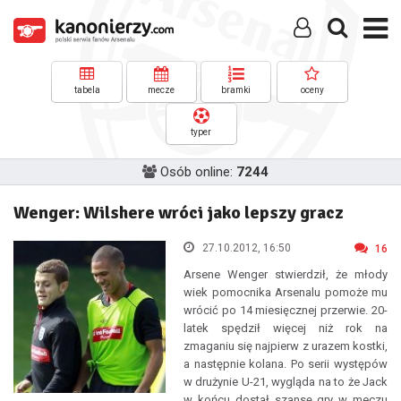
tabela
mecze
bramki
oceny
typer
Osób online:
7244
Wenger: Wilshere wróci jako lepszy gracz
27.10.2012, 16:50
16
Arsene Wenger stwierdził, że młody
wiek pomocnika Arsenalu pomoże mu
wrócić po 14 miesięcznej przerwie. 20-
latek spędził więcej niż rok na
zmaganiu się najpierw z urazem kostki,
a następnie kolana. Po serii występów
w drużynie U-21, wygląda na to że Jack
w końcu dostał szansę gry w meczu