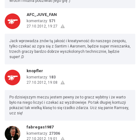
wrócił i można podziwiać jego grę :)
AFC_JUVE_FAN
komentarzy:
571
27.10.2012, 19:27
Jack wprowadza znów tą jakość i kreatywność do naszego zespołu,
tylko czekać aż zgra się z Santim i Aaronem, będzie super mieszanka,
trzech graczy bardzo dobrze wyszkolonych technicznie, będzie
super! ;D
knopfler
komentarzy:
183
27.10.2012, 19:08
Po dzisiejszym meczu jestem pewny że to gracz wybitny i że warto
było na niego liczyć i czekać az wyzdrowieje. Po tak długiej kontuzji
pokazać tak wielką klasę to się rzadko zdarza. Ucz się panie Ramsey,
ucz się!
fabregas1987
komentarzy:
27306
27.10.2012, 19:01