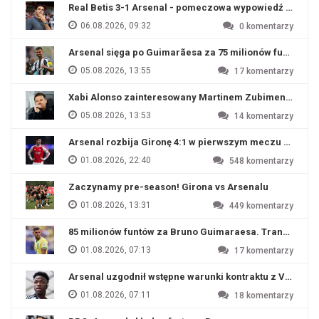
Real Betis 3-1 Arsenal - pomeczowa wypowiedź Artety
06.08.2026, 09:32
0
komentarzy
Arsenal sięga po Guimarãesa za 75 milionów funtów
05.08.2026, 13:55
17
komentarzy
Xabi Alonso zainteresowany Martinem Zubimendim
05.08.2026, 13:53
14
komentarzy
Arsenal rozbija Gironę 4:1 w pierwszym meczu przyg
01.08.2026, 22:40
548
komentarzy
Zaczynamy pre-season! Girona vs Arsenalu
01.08.2026, 13:31
449
komentarzy
85 milionów funtów za Bruno Guimaraesa. Transfer na o
01.08.2026, 07:13
17
komentarzy
Arsenal uzgodnił wstępne warunki kontraktu z Viniciu
01.08.2026, 07:11
18
komentarzy