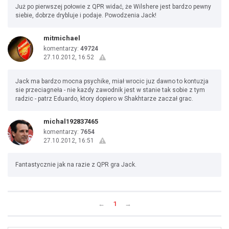
Już po pierwszej połowie z QPR widać, że Wilshere jest bardzo pewny
siebie, dobrze drybluje i podaje. Powodzenia Jack!
mitmichael
komentarzy:
49724
27.10.2012, 16:52
Jack ma bardzo mocna psychike, miał wrocic juz dawno to kontuzja
sie przeciagneła - nie kazdy zawodnik jest w stanie tak sobie z tym
radzic - patrz Eduardo, ktory dopiero w Shakhtarze zaczał grac.
michal192837465
komentarzy:
7654
27.10.2012, 16:51
Fantastycznie jak na razie z QPR gra Jack.
←
1
→