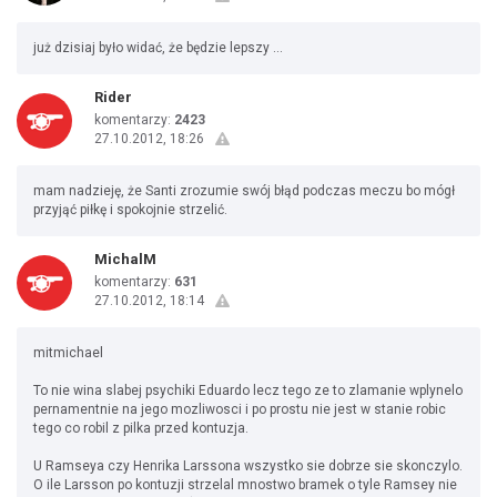
już dzisiaj było widać, że będzie lepszy ...
Rider
komentarzy:
2423
27.10.2012, 18:26
mam nadzieję, że Santi zrozumie swój błąd podczas meczu bo mógł
przyjąć piłkę i spokojnie strzelić.
MichalM
komentarzy:
631
27.10.2012, 18:14
mitmichael
To nie wina slabej psychiki Eduardo lecz tego ze to zlamanie wplynelo
pernamentnie na jego mozliwosci i po prostu nie jest w stanie robic
tego co robil z pilka przed kontuzja.
U Ramseya czy Henrika Larssona wszystko sie dobrze sie skonczylo.
O ile Larsson po kontuzji strzelal mnostwo bramek o tyle Ramsey nie