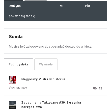
40
41
Drużyna
M
Pkt
42
43
44
45
46
pokaż całą tabelę
47
48
49
50
51
52
53
54
55
Sonda
56
57
58
59
60
Musisz być zalogowany, aby posiadać dostęp do ankiety.
61
100
101
102
103
104
105
106
Publicystyka
Wywiady
107
108
109
110
111
112
Najgorszy Mistrz w historii?
113
114
115
116
21.05.2026
42
117
118
119
120
121
122
123
Zagadnienia Taktyczne #39: Skrzynka
124
125
narzędziowa
126
127