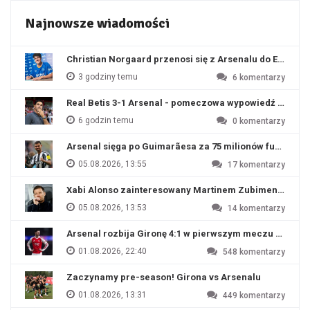
Najnowsze wiadomości
Christian Norgaard przenosi się z Arsenalu do Everton
3 godziny temu
6
komentarzy
Real Betis 3-1 Arsenal - pomeczowa wypowiedź Artety
6 godzin temu
0
komentarzy
Arsenal sięga po Guimarãesa za 75 milionów funtów
05.08.2026, 13:55
17
komentarzy
Xabi Alonso zainteresowany Martinem Zubimendim
05.08.2026, 13:53
14
komentarzy
Arsenal rozbija Gironę 4:1 w pierwszym meczu przyg
01.08.2026, 22:40
548
komentarzy
Zaczynamy pre-season! Girona vs Arsenalu
01.08.2026, 13:31
449
komentarzy