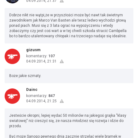
04.09.2014, 21:37
Dobrze nikt nie wątpi,że w przyszłości może być nawt tak świetnym
zawodnikiem jak Marco Van Basten ale teraz ledwo wychodzi głową
ponad piach. Musi się z 3 lata ograć na wypożyczeniu i wtedy
zobaczymy czy jest coś wart a w tej chwili szkoda stracić Cambpella
bo to bardzo utalentowany chłopak i na trzeciego nadaje się idealnie.
gizusm
komentarzy:
107
04.09.2014, 21:31
Boże jakie szmaty.
Dainc
komentarzy:
847
04.09.2014, 21:25
Jesteście okropni, lepiej wydać 50 milionów na jakiegoś grajka "klasy
swiatowej" niż cieszyć się, ze nasza młodzież się rozwija i idzie do
przodu.
Być może Sanogo pewnego dnia zacznie strzelać wiele bramek w