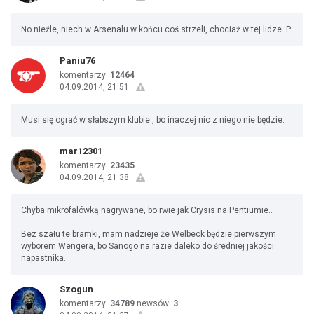
No nieźle, niech w Arsenalu w końcu coś strzeli, chociaż w tej lidze :P
Paniu76
komentarzy:
12464
04.09.2014, 21:51
Musi się ograć w słabszym klubie , bo inaczej nic z niego nie będzie.
mar12301
komentarzy:
23435
04.09.2014, 21:38
Chyba mikrofalówką nagrywane, bo rwie jak Crysis na Pentiumie..
Bez szału te bramki, mam nadzieje że Welbeck będzie pierwszym
wyborem Wengera, bo Sanogo na razie daleko do średniej jakości
napastnika.
Szogun
komentarzy:
34789
newsów:
3