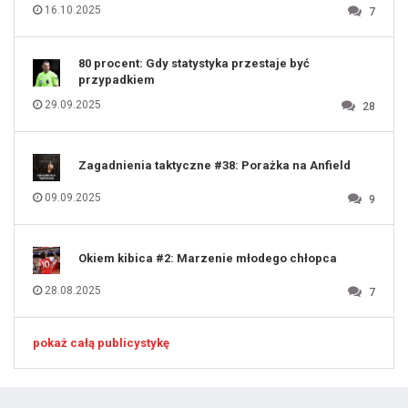
128
16.10.2025
7
129
130
131
80 procent: Gdy statystyka przestaje być
przypadkiem
29.09.2025
28
Zagadnienia taktyczne #38: Porażka na Anfield
09.09.2025
9
Okiem kibica #2: Marzenie młodego chłopca
28.08.2025
7
pokaż całą publicystykę