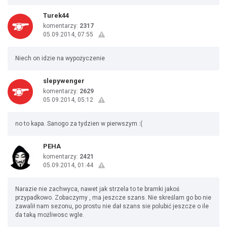
Turek44
komentarzy:
2317
05.09.2014, 07:55
Niech on idzie na wypożyczenie
slepywenger
komentarzy:
2629
05.09.2014, 05:12
no to kapa. Sanogo za tydzien w pierwszym :(
PEHA
komentarzy:
2421
05.09.2014, 01:44
Narazie nie zachwyca, nawet jak strzela to te bramki jakoś
przypadkowo. Zobaczymy , ma jeszcze szans. Nie skreślam go bo nie
zawalił nam sezonu, po prostu nie dał szans sie polubić jeszcze o ile
da taką możliwosc wgle.