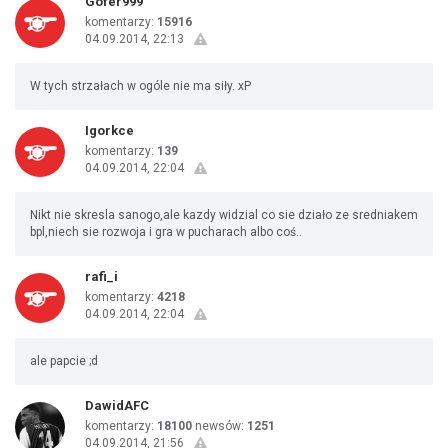
Gofer999
komentarzy:
15916
04.09.2014, 22:13
W tych strzałach w ogóle nie ma siły. xP
Igorkce
komentarzy:
139
04.09.2014, 22:04
Nikt nie skresla sanogo,ale kazdy widzial co sie działo ze sredniakem
bpl,niech sie rozwoja i gra w pucharach albo coś..
rafi_i
komentarzy:
4218
04.09.2014, 22:04
ale papcie ;d
DawidAFC
komentarzy:
18100
newsów:
1251
04.09.2014, 21:56