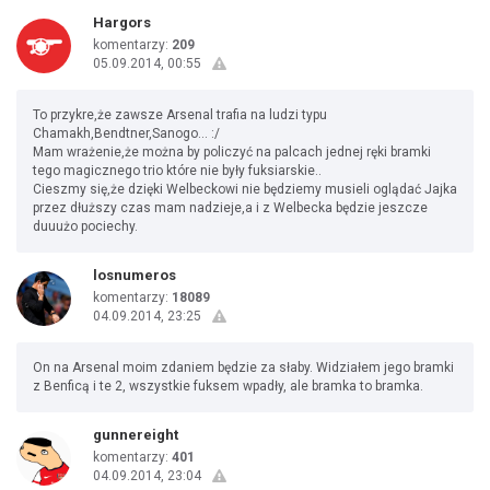
Hargors
komentarzy:
209
05.09.2014, 00:55
To przykre,że zawsze Arsenal trafia na ludzi typu
Chamakh,Bendtner,Sanogo... :/
Mam wrażenie,że można by policzyć na palcach jednej ręki bramki
tego magicznego trio które nie były fuksiarskie..
Cieszmy się,że dzięki Welbeckowi nie będziemy musieli oglądać Jajka
przez dłuższy czas mam nadzieje,a i z Welbecka będzie jeszcze
duuużo pociechy.
losnumeros
komentarzy:
18089
04.09.2014, 23:25
On na Arsenal moim zdaniem będzie za słaby. Widziałem jego bramki
z Benficą i te 2, wszystkie fuksem wpadły, ale bramka to bramka.
gunnereight
komentarzy:
401
04.09.2014, 23:04