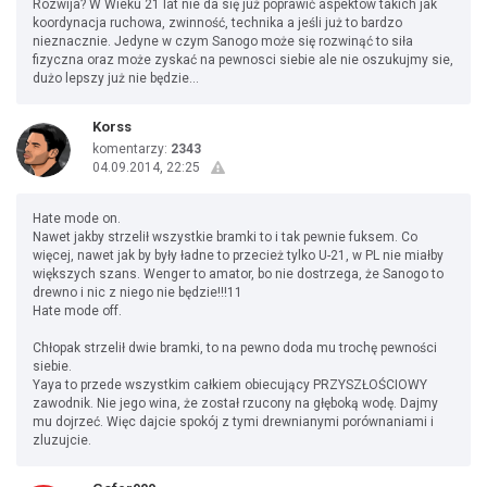
Rozwija? W Wieku 21 lat nie da się już poprawić aspektów takich jak
koordynacja ruchowa, zwinność, technika a jeśli już to bardzo
nieznacznie. Jedyne w czym Sanogo może się rozwinąć to siła
fizyczna oraz może zyskać na pewnosci siebie ale nie oszukujmy sie,
dużo lepszy już nie będzie...
Korss
komentarzy:
2343
04.09.2014, 22:25
Hate mode on.
Nawet jakby strzelił wszystkie bramki to i tak pewnie fuksem. Co
więcej, nawet jak by były ładne to przecież tylko U-21, w PL nie miałby
większych szans. Wenger to amator, bo nie dostrzega, że Sanogo to
drewno i nic z niego nie będzie!!!11
Hate mode off.
Chłopak strzelił dwie bramki, to na pewno doda mu trochę pewności
siebie.
Yaya to przede wszystkim całkiem obiecujący PRZYSZŁOŚCIOWY
zawodnik. Nie jego wina, że został rzucony na głęboką wodę. Dajmy
mu dojrzeć. Więc dajcie spokój z tymi drewnianymi porównaniami i
zluzujcie.