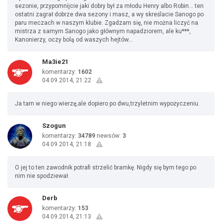
sezonie, przypomnijcie jaki dobry był za młodu Henry albo Robin... ten
ostatni zagrał dobrze dwa sezony i masz, a wy skreślacie Sanogo po
paru meczach w naszym klubie. Zgadzam się, nie można liczyć na
mistrza z samym Sanogo jako głównym napadziorem, ale ku***,
Kanonierzy, oczy bolą od waszych hejtów...
Ma3ie21
komentarzy:
1602
04.09.2014, 21:22
Ja tam w niego wierzę,ale dopiero po dwu,trzyletnim wypożyczeniu.
Szogun
komentarzy:
34789
newsów:
3
04.09.2014, 21:18
O jej to ten zawodnik potrafi strzelić bramkę. Nigdy się bym tego po
nim nie spodziewał.
Derb
komentarzy:
153
04.09.2014, 21:13