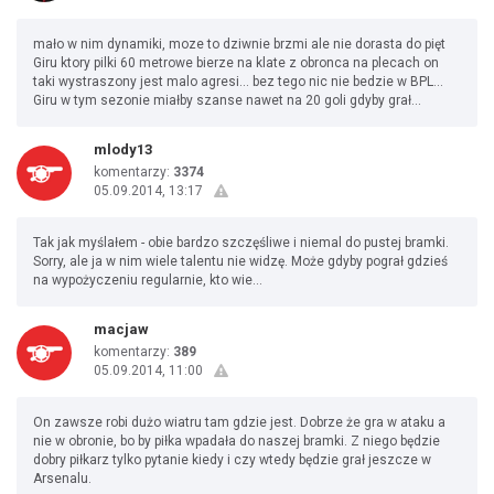
mało w nim dynamiki, moze to dziwnie brzmi ale nie dorasta do pięt
Giru ktory pilki 60 metrowe bierze na klate z obronca na plecach on
taki wystraszony jest malo agresi... bez tego nic nie bedzie w BPL...
Giru w tym sezonie miałby szanse nawet na 20 goli gdyby grał...
mlody13
komentarzy:
3374
05.09.2014, 13:17
Tak jak myślałem - obie bardzo szczęśliwe i niemal do pustej bramki.
Sorry, ale ja w nim wiele talentu nie widzę. Może gdyby pograł gdzieś
na wypożyczeniu regularnie, kto wie...
macjaw
komentarzy:
389
05.09.2014, 11:00
On zawsze robi dużo wiatru tam gdzie jest. Dobrze że gra w ataku a
nie w obronie, bo by piłka wpadała do naszej bramki. Z niego będzie
dobry piłkarz tylko pytanie kiedy i czy wtedy będzie grał jeszcze w
Arsenalu.