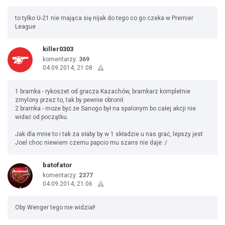
to tylko U-21 nie mająca się nijak do tego co go czeka w Premier
League
killer0303
komentarzy:
369
04.09.2014, 21:08
1 bramka - rykoszet od gracza Kazachów, bramkarz kompletnie
zmylony przez to, tak by pewnie obronił.
2 bramka - może być że Sanogo był na spalonym bo całej akcji nie
widać od początku.
Jak dla mnie to i tak za słaby by w 1 składzie u nas grać, lepszy jest
Joel choc niewiem czemu papcio mu szans nie daje :/
batofator
komentarzy:
2377
04.09.2014, 21:06
Oby Wenger tego nie widział!