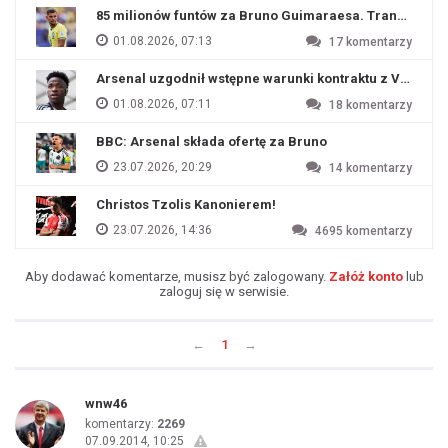
85 milionów funtów za Bruno Guimaraesa. Transfer na o
01.08.2026, 07:13
17
komentarzy
Arsenal uzgodnił wstępne warunki kontraktu z Viniciu
01.08.2026, 07:11
18
komentarzy
BBC: Arsenal składa ofertę za Bruno
23.07.2026, 20:29
14
komentarzy
Christos Tzolis Kanonierem!
23.07.2026, 14:36
4695
komentarzy
Aby dodawać komentarze, musisz być zalogowany.
Załóż konto
lub
zaloguj się w serwisie.
←
1
→
wnw46
komentarzy:
2269
07.09.2014, 10:25