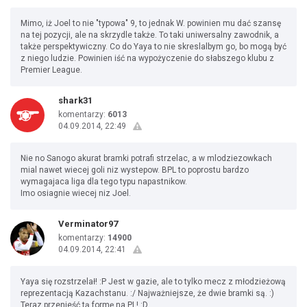
Mimo, iż Joel to nie "typowa" 9, to jednak W. powinien mu dać szansę
na tej pozycji, ale na skrzydle także. To taki uniwersalny zawodnik, a
także perspektywiczny. Co do Yaya to nie skreslalbym go, bo mogą być
z niego ludzie. Powinien iść na wypożyczenie do słabszego klubu z
Premier League.
shark31
komentarzy:
6013
04.09.2014, 22:49
Nie no Sanogo akurat bramki potrafi strzelac, a w mlodziezowkach
mial nawet wiecej goli niz wystepow. BPL to poprostu bardzo
wymagajaca liga dla tego typu napastnikow.
Imo osiagnie wiecej niz Joel.
Verminator97
komentarzy:
14900
04.09.2014, 22:41
Yaya się rozstrzelał! :P Jest w gazie, ale to tylko mecz z młodzieżową
reprezentacją Kazachstanu. :/ Najważniejsze, że dwie bramki są. :)
Teraz przenieść tą formę na PL! :D