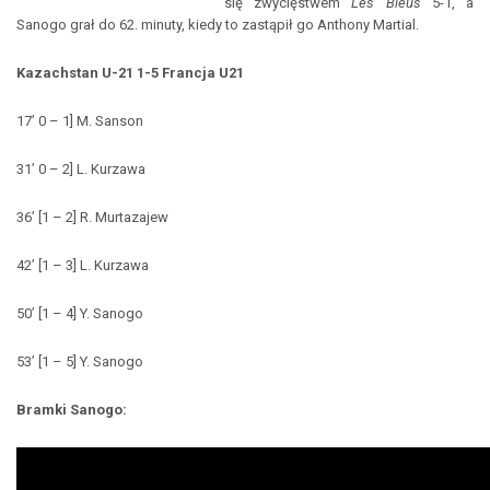
się zwycięstwem
Les Bleus
5-1, a
Sanogo grał do 62. minuty, kiedy to zastąpił go Anthony Martial.
Kazachstan U-21 1-5 Francja U21
17’ 0 – 1] M. Sanson
31’ 0 – 2] L. Kurzawa
36’ [1 – 2] R. Murtazajew
42’ [1 – 3] L. Kurzawa
50’ [1 – 4] Y. Sanogo
53’ [1 – 5] Y. Sanogo
Bramki Sanogo: