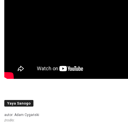
Yaya Sanogo
autor: Adam Cygański
źrodło: