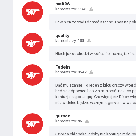
mati96
komentarzy:
1166
Powinien zostać i dostać szanse u nas na pok
quality
komentarzy:
138
Niech już odchodzi w końcu ile można, taki sa
FadeIn
komentarzy:
3547
Dać mu szansę. To jeden z kilku graczy w tej d
będzie odpowiedź co z nim zrobić. Poki co po
kontuzje są poza grą. Gra więcej niż Diaby w
nóż widelec będzie ważnym ogniwem w walce 
gurson
komentarzy:
95
Szkoda chłopaka, gdyby nie kontuzje mógłby