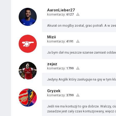
AaronLieber27
komentarzy:
6127
Akurat on moglby zostal, grac potrafi. A w z
Mizii
komentarzy:
4191
Ja bym dał mu jeszcze szanse zamiast odda
zejaz
komentarzy:
1799
Jedyny Anglik który zasługuje na grę w tym kl
Gryzek
komentarzy:
3799
Jeśli nie ma kontuzji to gra dobrze. Walczy, c
zasadzie jest cały czas kontuzjowany, więcz 