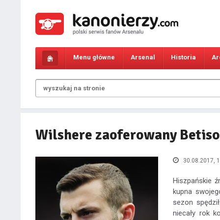
Menu główne
Arsenal
Historia
Ar
Wilshere zaoferowany Betis
30.08.2017, 1
Hiszpańskie ź
kupna swojeg
sezon spędził
niecały rok k