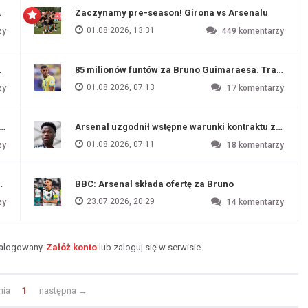
 Evertonu
Zaczynamy pre-season! Girona vs Arsenalu
01.08.2026, 13:31
zy
449
komentarzy
ź Artety
85 milionów funtów za Bruno Guimaraesa. Transfer na
01.08.2026, 07:13
zy
17
komentarzy
funtów
Arsenal uzgodnił wstępne warunki kontraktu z Vinic
01.08.2026, 07:11
zy
18
komentarzy
endim
BBC: Arsenal składa ofertę za Bruno
23.07.2026, 20:29
zy
14
komentarzy
zalogowany.
Załóż konto
lub zaloguj się w serwisie.
nia
1
następna
→