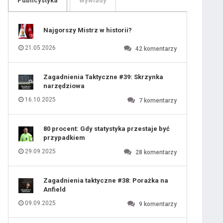
Publicystyka
Wywiady
109
110
111
112
113
114
Najgorszy Mistrz w historii?
115
116
117
118
21.05.2026
42
komentarzy
119
 ostatniej prostej
120
121
122
123
124
Zagadnienia Taktyczne #39: Skrzynka
125
126
narzędziowa
127
128
iusem Juniorem?
129
130
16.10.2025
7
komentarzy
131
80 procent: Gdy statystyka przestaje być
przypadkiem
29.09.2025
28
komentarzy
Zagadnienia taktyczne #38: Porażka na
Anfield
09.09.2025
9
komentarzy