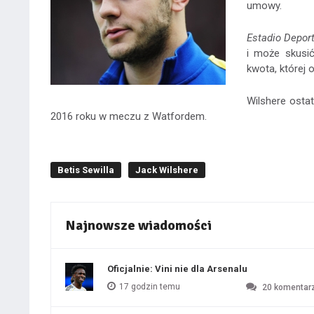
umowy.
Estadio Deport
i może skusić
kwota, której 
Wilshere ostat
2016 roku w meczu z Watfordem.
Betis Sewilla
Jack Wilshere
Najnowsze wiadomości
Oficjalnie: Vini nie dla Arsenalu
17 godzin temu
20
komentar