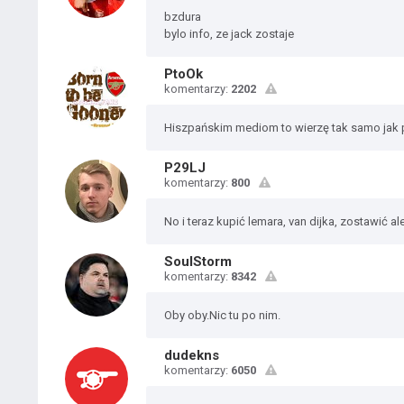
bzdura
bylo info, ze jack zostaje
PtoOk
komentarzy:
2202
Hiszpańskim mediom to wierzę tak samo jak 
P29LJ
komentarzy:
800
No i teraz kupić lemara, van dijka, zostawić alex
SoulStorm
komentarzy:
8342
Oby oby.Nic tu po nim.
dudekns
komentarzy:
6050