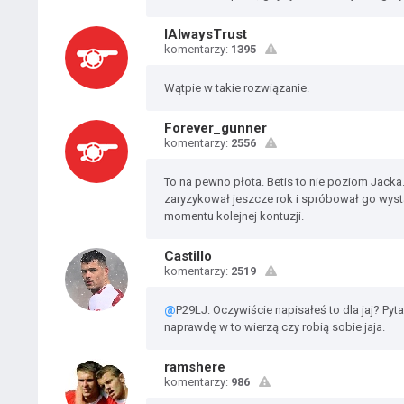
IAlwaysTrust
komentarzy:
1395
Wątpie w takie rozwiązanie.
Forever_gunner
komentarzy:
2556
To na pewno płota. Betis to nie poziom Jacka
zaryzykował jeszcze rok i spróbował go wyst
momentu kolejnej kontuzji.
Castillo
komentarzy:
2519
@
P29LJ: Oczywiście napisałeś to dla jaj? Pyta
naprawdę w to wierzą czy robią sobie jaja.
ramshere
komentarzy:
986