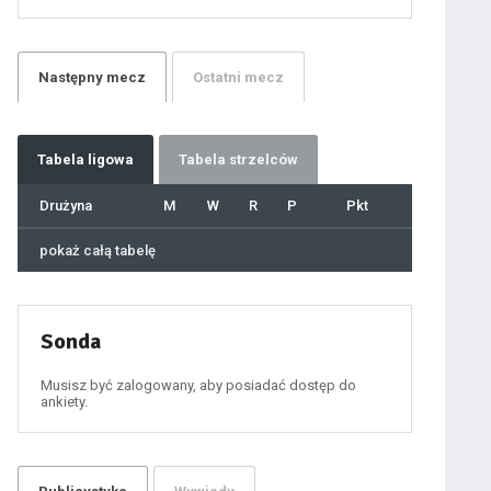
21
22
23
24
25
26
27
Następny
mecz
Ostatni
mecz
28
29
30
31
32
33
34
35
36
Tabela
ligowa
Tabela strzelców
37
38
39
40
Drużyna
M
W
R
P
Pkt
41
42
43
44
45
pokaż całą tabelę
46
47
48
49
50
51
52
53
54
Sonda
55
56
57
58
59
Musisz być zalogowany, aby posiadać dostęp do
60
ankiety.
61
100
ygotowawczym
101
102
103
104
105
106
107
108