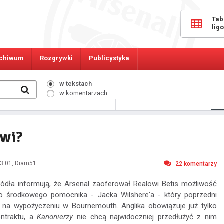
Tab
lig
chiwum
Rozgrywki
Publicystyka
w tekstach
w komentarzach
1753
Osób online:
owi?
3:01
, Diam51
22
komentarzy
ródła informują, że Arsenal zaoferował Realowi Betis możliwość
o środkowego pomocnika - Jacka Wilshere'a - który poprzedni
 na wypożyczeniu w Bournemouth. Anglika obowiązuje już tylko
ontraktu, a
Kanonierzy
nie chcą najwidoczniej przedłużyć z nim