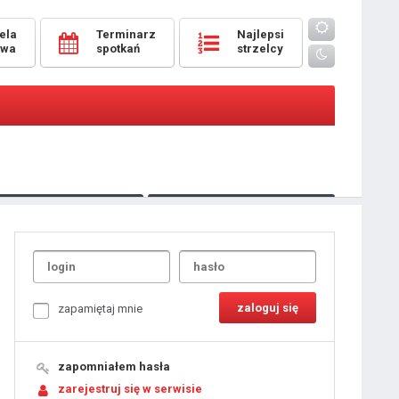
ela
Terminarz
Najlepsi
owa
spotkań
strzelcy
Oceny
pomeczowe
Typer
kanonierzy.com
UdanaRandka.com
1
2
3
4
5
6
7
8
zapamiętaj mnie
9
10
11
12
13
14
15
zapomniałem hasła
16
17
18
zarejestruj się w serwisie
19
20