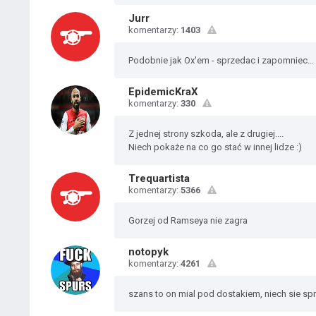
Jurr
komentarzy:
1403
Podobnie jak Ox'em - sprzedac i zapomniec...
EpidemicKraX
komentarzy:
330
Z jednej strony szkoda, ale z drugiej....
Niech pokaże na co go stać w innej lidze :)
Trequartista
komentarzy:
5366
Gorzej od Ramseya nie zagra
notopyk
komentarzy:
4261
szans to on mial pod dostakiem, niech sie spr