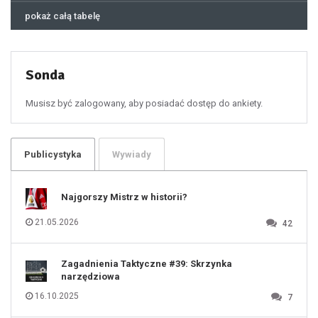
45
46
pokaż całą tabelę
47
48
49
50
51
52
53
54
55
Sonda
56
57
58
59
60
Musisz być zalogowany, aby posiadać dostęp do ankiety.
61
100
101
102
103
104
105
106
Publicystyka
Wywiady
107
108
109
110
111
112
Najgorszy Mistrz w historii?
113
114
115
116
21.05.2026
42
117
118
119
120
121
122
123
Zagadnienia Taktyczne #39: Skrzynka
124
125
narzędziowa
126
127
128
16.10.2025
7
129
130
131