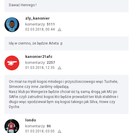
Dawać Henrego !
zly_kanonier
komentarzy:
5111
02.03.2018, 00:44
Idę w ciemno, że będzie Arteta :p
kanonier21afc
komentarzy:
2257
01.03.2018, 12:35
On miał na myśli kogoś młodego i przyszlosciowego więc Tuchele,
Simeone czy inne Jardimy odpadają.
Nasz klub po Wengerze będzie chciał iść tą samą drogą jak MU po
SAFie czyli zatrudnić kogoś kto będzie prowadził ten klub stabilnie i
długo więc spodziewał bym się kogoś takiego jak Silva, Howe czy
Dyche.
londo
komentarzy:
86
01.03.2018, 03:05