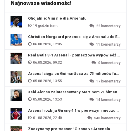
Najnowsze wiadomości
Oficjalnie: Vini nie dla Arsenalu
19 godzin temu
22
komentarzy
Christian Norgaard przenosi się z Arsenalu do Everton
06.08.2026, 12:05
11
komentarzy
Real Betis 3-1 Arsenal - pomeczowa wypowiedź Artety
06.08.2026, 09:32
0
komentarzy
Arsenal sięga po Guimarãesa za 75 milionów funtów
05.08.2026, 13:55
17
komentarzy
Xabi Alonso zainteresowany Martinem Zubimendim
05.08.2026, 13:53
14
komentarzy
Arsenal rozbija Gironę 4:1 w pierwszym meczu przyg
01.08.2026, 22:40
548
komentarzy
Zaczynamy pre-season! Girona vs Arsenalu