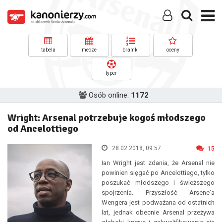
tabela
mecze
bramki
oceny
typer
Osób online:
1172
Wright: Arsenal potrzebuje kogoś młodszego
od Ancelottiego
28.02.2018, 09:57
15
Ian Wright jest zdania, że Arsenal nie
powinien sięgać po Ancelottiego, tylko
poszukać młodszego i świeższego
spojrzenia. Przyszłość Arsene'a
Wengera jest podważana od ostatnich
lat, jednak obecnie Arsenal przeżywa