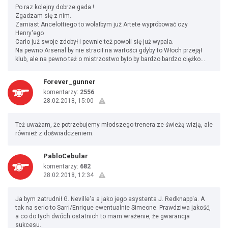
Po raz kolejny dobrze gada !
Zgadzam się z nim.
Zamiast Ancelottiego to wolałbym już Artete wypróbować czy
Henry'ego
Carlo już swoje zdobył i pewnie też powoli się już wypala.
Na pewno Arsenal by nie stracił na wartości gdyby to Włoch przejął
klub, ale na pewno też o mistrzostwo było by bardzo bardzo ciężko...
Forever_gunner
komentarzy:
2556
28.02.2018, 15:00
Też uważam, że potrzebujemy młodszego trenera ze świeżą wizją, ale
również z doświadczeniem.
PabloCebular
komentarzy:
682
28.02.2018, 12:34
Ja bym zatrudnił G. Neville'a a jako jego asystenta J. Redknapp'a. A
tak na serio to Sarri/Enrique ewentualnie Simeone. Prawdziwa jakość,
a co do tych dwóch ostatnich to mam wrażenie, że gwarancja
sukcesu.