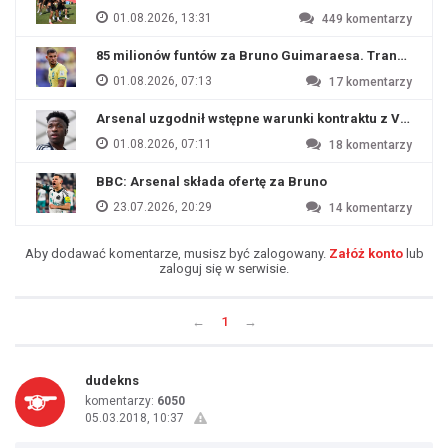
01.08.2026, 13:31
449
komentarzy
85 milionów funtów za Bruno Guimaraesa. Transfer na o
01.08.2026, 07:13
17
komentarzy
Arsenal uzgodnił wstępne warunki kontraktu z Viniciu
01.08.2026, 07:11
18
komentarzy
BBC: Arsenal składa ofertę za Bruno
23.07.2026, 20:29
14
komentarzy
Aby dodawać komentarze, musisz być zalogowany.
Załóż konto
lub
zaloguj się w serwisie.
←
1
→
dudekns
komentarzy:
6050
05.03.2018, 10:37