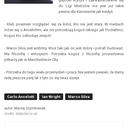
głęboki kryzys i zakwalifikowanie się
do Ligi Mistrzów nie jest już takie
pewne dla
Kanonierów
jak kiedyś.
- Klub powinien rozglądać się za kimś, kto nie jest stary. W mediach
mówi się o Ancelottim, ale oni potrzebują kogoś takiego jak Pochettino,
kogoś kto odbuduje zespół.
- Marco Silva jest ambitny. Ktoś taki jak on jest dobry i potrafi budować.
Ma filozofię i entuzjazm. Potrzeba kogoś z filozofią prowadzenia
piłkarzy jak w Manchesterze City.
- Potrzeba do tego wielu przemyśleń i pracy. Nie jestem pewien, że damy
radę jeszcze parę lat z tym co się teraz dzieje.
Carlo Ancelotti
Ian Wright
Marco Silva
autor: Maciej Szymkowiak
źrodło: dailystar.co.uk