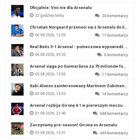
Oficjalnie: Vini nie dla Arsenalu
22 godziny temu
24
komentarzy
Christian Norgaard przenosi się z Arsenalu do Everton
06.08.2026, 12:05
11
komentarzy
Real Betis 3-1 Arsenal - pomeczowa wypowiedź Artety
06.08.2026, 09:32
0
komentarzy
Arsenal sięga po Guimarãesa za 75 milionów funtów
05.08.2026, 13:55
17
komentarzy
Xabi Alonso zainteresowany Martinem Zubimendim
05.08.2026, 13:53
14
komentarzy
Arsenal rozbija Gironę 4:1 w pierwszym meczu przyg
01.08.2026, 22:40
548
komentarzy
Zaczynamy pre-season! Girona vs Arsenalu
01.08.2026, 13:31
449
komentarzy