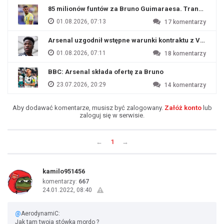
85 milionów funtów za Bruno Guimaraesa. Transfer na o
01.08.2026, 07:13
17
komentarzy
Arsenal uzgodnił wstępne warunki kontraktu z Viniciu
01.08.2026, 07:11
18
komentarzy
BBC: Arsenal składa ofertę za Bruno
23.07.2026, 20:29
14
komentarzy
Aby dodawać komentarze, musisz być zalogowany.
Załóż konto
lub
zaloguj się w serwisie.
←
1
→
kamilo951456
komentarzy:
667
24.01.2022, 08:40
@
AerodynamiC:
Jak tam twoja stówka mordo ?