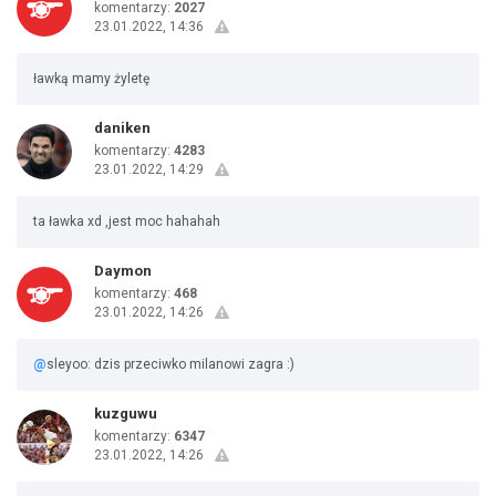
komentarzy:
2027
23.01.2022, 14:36
ławką mamy żyletę
daniken
komentarzy:
4283
23.01.2022, 14:29
ta ławka xd ,jest moc hahahah
Daymon
komentarzy:
468
23.01.2022, 14:26
@
sleyoo: dzis przeciwko milanowi zagra :)
kuzguwu
komentarzy:
6347
23.01.2022, 14:26