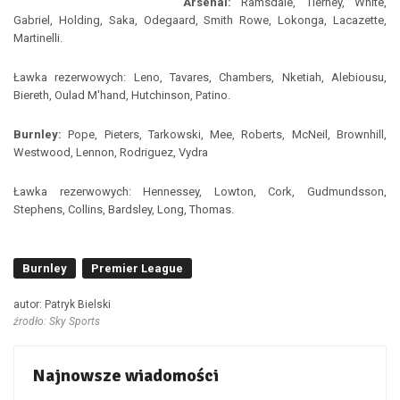
Arsenal:
Ramsdale, Tierney, White,
Gabriel, Holding, Saka, Odegaard, Smith Rowe, Lokonga, Lacazette,
Martinelli.
Ławka rezerwowych: Leno, Tavares, Chambers, Nketiah, Alebiousu,
Biereth, Oulad M'hand, Hutchinson, Patino.
Burnley:
Pope, Pieters, Tarkowski, Mee, Roberts, McNeil, Brownhill,
Westwood, Lennon, Rodriguez, Vydra
Ławka rezerwowych: Hennessey, Lowton, Cork, Gudmundsson,
Stephens, Collins, Bardsley, Long, Thomas.
Burnley
Premier League
autor: Patryk Bielski
źrodło: Sky Sports
Najnowsze wiadomości