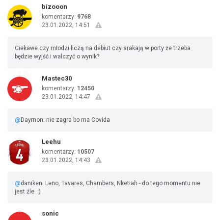
bizooon
komentarzy:
9768
23.01.2022, 14:51
Ciekawe czy młodzi liczą na debiut czy srakają w porty że trzeba
będzie wyjść i walczyć o wynik?
Mastec30
komentarzy:
12450
23.01.2022, 14:47
@
Daymon: nie zagra bo ma Covida
Leehu
komentarzy:
10507
23.01.2022, 14:43
@
daniken: Leno, Tavares, Chambers, Nketiah - do tego momentu nie
jest źle. :)
sonic