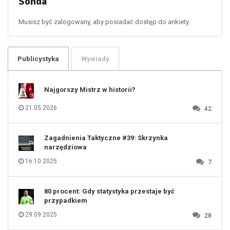
Sonda
56
57
58
59
60
Musisz być zalogowany, aby posiadać dostęp do ankiety.
61
100
101
102
103
104
105
106
Publicystyka
Wywiady
107
108
109
110
111
112
Najgorszy Mistrz w historii?
113
114
115
116
21.05.2026
42
117
118
119
120
121
122
123
Zagadnienia Taktyczne #39: Skrzynka
124
125
narzędziowa
126
127
128
16.10.2025
7
129
130
131
80 procent: Gdy statystyka przestaje być
przypadkiem
29.09.2025
28