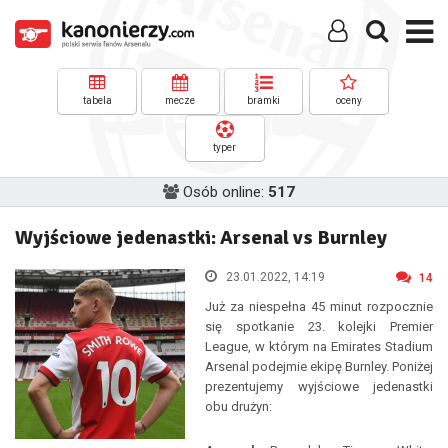
tabela
mecze
bramki
oceny
typer
Osób online:
517
Wyjściowe jedenastki: Arsenal vs Burnley
23.01.2022, 14:19
14
Już za niespełna 45 minut rozpocznie
się spotkanie 23. kolejki Premier
League, w którym na Emirates Stadium
Arsenal podejmie ekipę Burnley. Poniżej
prezentujemy wyjściowe jedenastki
obu drużyn: