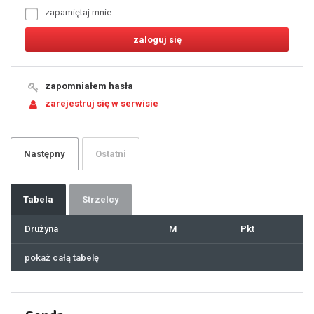
6
7
zapamiętaj mnie
8
9
10
11
12
13
14
15
16
17
18
19
zapomniałem hasła
20
21
zarejestruj się w serwisie
22
23
24
25
26
27
28
29
Następny
Ostatni
30
31
32
33
34
35
36
37
Tabela
Strzelcy
38
39
40
41
Drużyna
M
Pkt
42
43
44
45
46
pokaż całą tabelę
47
48
49
50
51
52
53
54
55