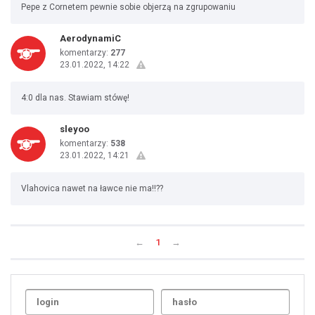
Pepe z Cornetem pewnie sobie objerzą na zgrupowaniu
AerodynamiC
komentarzy:
277
23.01.2022, 14:22
4:0 dla nas. Stawiam stówę!
sleyoo
komentarzy:
538
23.01.2022, 14:21
Vlahovica nawet na ławce nie ma!!??
←
1
→
Uda
1
2
3
4
5