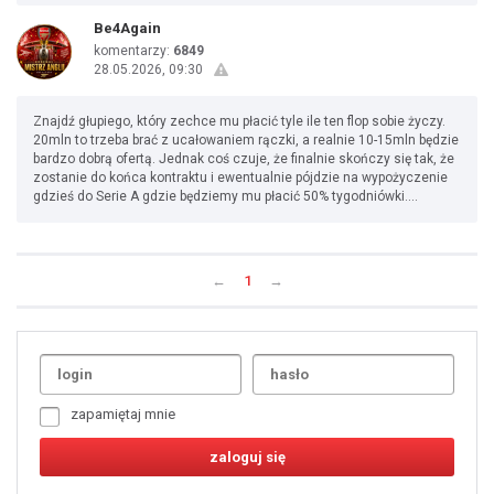
Be4Again
komentarzy:
6849
28.05.2026, 09:30
Znajdź głupiego, który zechce mu płacić tyle ile ten flop sobie życzy.
20mln to trzeba brać z ucałowaniem rączki, a realnie 10-15mln będzie
bardzo dobrą ofertą. Jednak coś czuje, że finalnie skończy się tak, że
zostanie do końca kontraktu i ewentualnie pójdzie na wypożyczenie
gdzieś do Serie A gdzie będziemy mu płacić 50% tygodniówki....
←
1
→
Uda
1
2
3
4
5
6
7
zapamiętaj mnie
8
9
10
11
12
13
14
15