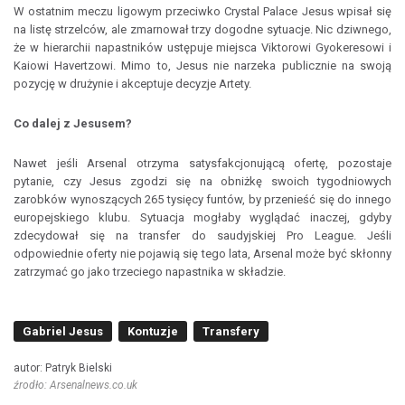
W ostatnim meczu ligowym przeciwko Crystal Palace Jesus wpisał się
na listę strzelców, ale zmarnował trzy dogodne sytuacje. Nic dziwnego,
że w hierarchii napastników ustępuje miejsca Viktorowi Gyokeresowi i
Kaiowi Havertzowi. Mimo to, Jesus nie narzeka publicznie na swoją
pozycję w drużynie i akceptuje decyzje Artety.
Co dalej z Jesusem?
Nawet jeśli Arsenal otrzyma satysfakcjonującą ofertę, pozostaje
pytanie, czy Jesus zgodzi się na obniżkę swoich tygodniowych
zarobków wynoszących 265 tysięcy funtów, by przenieść się do innego
europejskiego klubu. Sytuacja mogłaby wyglądać inaczej, gdyby
zdecydował się na transfer do saudyjskiej Pro League. Jeśli
odpowiednie oferty nie pojawią się tego lata, Arsenal może być skłonny
zatrzymać go jako trzeciego napastnika w składzie.
Gabriel Jesus
Kontuzje
Transfery
autor: Patryk Bielski
źrodło: Arsenalnews.co.uk