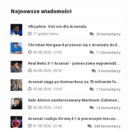
Najnowsze wiadomości
Oficjalnie: Vini nie dla Arsenalu
17 godzin temu
20
komentarzy
Christian Norgaard przenosi się z Arsenalu do Everton
06.08.2026, 12:05
11
komentarzy
Real Betis 3-1 Arsenal - pomeczowa wypowiedź Artety
06.08.2026, 09:32
0
komentarzy
Arsenal sięga po Guimarãesa za 75 milionów funtów
05.08.2026, 13:55
17
komentarzy
Xabi Alonso zainteresowany Martinem Zubimendim
05.08.2026, 13:53
14
komentarzy
Arsenal rozbija Gironę 4:1 w pierwszym meczu przyg
01.08.2026, 22:40
548
komentarzy