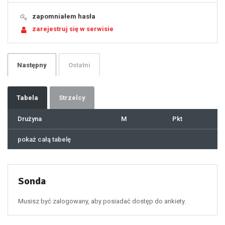
16
17
18
19
zapomniałem hasła
20
21
zarejestruj się w serwisie
22
23
24
25
26
27
28
29
Następny
Ostatni
30
31
32
33
34
35
36
37
Tabela
Strzelcy
38
39
40
41
Drużyna
M
Pkt
42
43
44
45
46
pokaż całą tabelę
47
48
49
50
51
52
53
54
55
Sonda
56
57
58
59
60
Musisz być zalogowany, aby posiadać dostęp do ankiety.
61
100
101
102
103