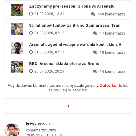
Zaczynamy pre-season! Girona vs Arsenalu
01.08.2026, 13:31
449
komentarzy
85 milionów funtów za Bruno Guimaraesa. Transfer na o
01.08.2026, 07:13
17
komentarzy
Arsenal uzgodnił wstępne warunki kontraktu z Viniciu
01.08.2026, 07:11
18
komentarzy
BBC: Arsenal składa ofertę za Bruno
23.07.2026, 20:29
14
komentarzy
Aby dodawać komentarze, musisz być zalogowany.
Załóż konto
lub
zaloguj się w serwisie.
←
1
→
krzykus1990
komentarzy:
7929
29.05.2026, 13:13