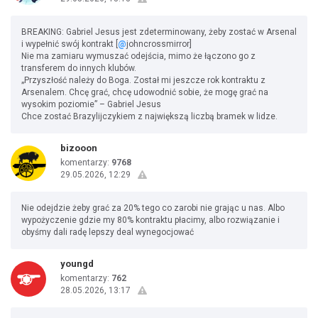
BREAKING: Gabriel Jesus jest zdeterminowany, żeby zostać w Arsenal
i wypełnić swój kontrakt [
@
johncrossmirror]
Nie ma zamiaru wymuszać odejścia, mimo że łączono go z
transferem do innych klubów.
„Przyszłość należy do Boga. Został mi jeszcze rok kontraktu z
Arsenalem. Chcę grać, chcę udowodnić sobie, że mogę grać na
wysokim poziomie” – Gabriel Jesus
Chce zostać Brazylijczykiem z największą liczbą bramek w lidze.
bizooon
komentarzy:
9768
29.05.2026, 12:29
Nie odejdzie żeby grać za 20% tego co zarobi nie grając u nas. Albo
wypożyczenie gdzie my 80% kontraktu płacimy, albo rozwiązanie i
obyśmy dali radę lepszy deal wynegocjować
youngd
komentarzy:
762
28.05.2026, 13:17