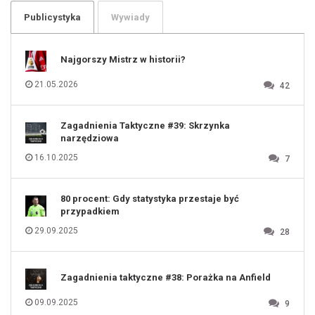
104
105
106
Publicystyka
Wywiady
107
108
109
110
111
112
Najgorszy Mistrz w historii?
113
114
115
116
21.05.2026
42
117
118
119
120
121
122
123
Zagadnienia Taktyczne #39: Skrzynka
124
125
narzędziowa
126
127
128
16.10.2025
7
129
130
131
80 procent: Gdy statystyka przestaje być
przypadkiem
29.09.2025
28
Zagadnienia taktyczne #38: Porażka na Anfield
09.09.2025
9