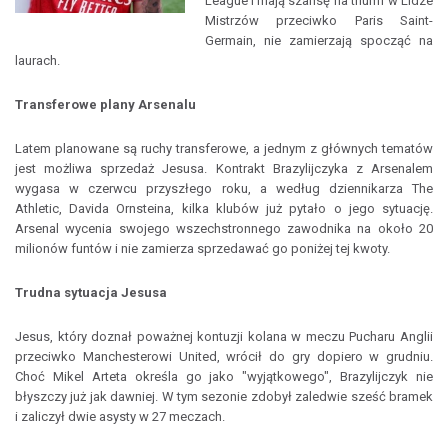
League i mają szansę na triumf w Lidze
Mistrzów przeciwko Paris Saint-
Germain, nie zamierzają spocząć na
laurach.
Transferowe plany Arsenalu
Latem planowane są ruchy transferowe, a jednym z głównych tematów
jest możliwa sprzedaż Jesusa. Kontrakt Brazylijczyka z Arsenalem
wygasa w czerwcu przyszłego roku, a według dziennikarza The
Athletic, Davida Ornsteina, kilka klubów już pytało o jego sytuację.
Arsenal wycenia swojego wszechstronnego zawodnika na około 20
milionów funtów i nie zamierza sprzedawać go poniżej tej kwoty.
Trudna sytuacja Jesusa
Jesus, który doznał poważnej kontuzji kolana w meczu Pucharu Anglii
przeciwko Manchesterowi United, wrócił do gry dopiero w grudniu.
Choć Mikel Arteta określa go jako "wyjątkowego", Brazylijczyk nie
błyszczy już jak dawniej. W tym sezonie zdobył zaledwie sześć bramek
i zaliczył dwie asysty w 27 meczach.