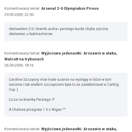
Komentowany temat:
Arsenal 2-0 Olympiakos Pireus
29.09.2009, 22:50
obstawilem 2:0 i bramki arsha i persiego kurde chyba zaczne
obstawiac u bukmacherow
Komentowany temat:
Wyjściowe jedenastki: Arszawin w ataku,
Walcott na trybunach
26.09.2009, 18:16
Caroline Szczęsny miał małe szanse na występy w lidze w tym
sezonie i tak wielkim szczęściem była to że zadebiutował w Carling
Cup :)
Licze na bramkę Persiego :P
A Chelsea przegrała 1:3 z Wigan ^^
Komentowany temat:
Wyjściowe jedenastki: Arszawin w ataku,