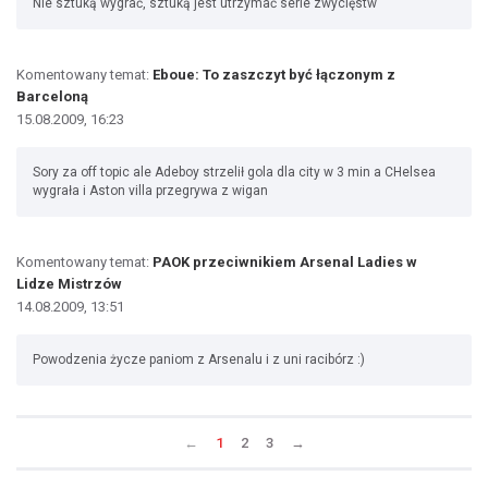
Nie sztuką wygrać, sztuką jest utrzymać serie zwycięstw
Komentowany temat:
Eboue: To zaszczyt być łączonym z
Barceloną
15.08.2009, 16:23
Sory za off topic ale Adeboy strzelił gola dla city w 3 min a CHelsea
wygrała i Aston villa przegrywa z wigan
Komentowany temat:
PAOK przeciwnikiem Arsenal Ladies w
Lidze Mistrzów
14.08.2009, 13:51
Powodzenia życze paniom z Arsenalu i z uni racibórz :)
←
1
2
3
→