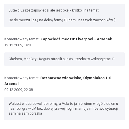
Lubię dłuższe zapowiedzi ale jest okej - krótko i na temat.
Co do meczu liczę na dobrą formę Fulham i naszych zawodników ;)
Komentowany temat:
Zapowiedź meczu: Liverpool - Arsenal!
12.12.2009, 18:01
Chelsea, ManCity i Koguty stracili punkty - trzeba to wykorzystać :P
Komentowany temat:
Bezbarwne widowisko, Olympiakos 1-0
Arsenal
09.12.2009, 22:08
Walcott wraca powoli do formy, a Vela to ja nie wiem w ogóle co on u
nas robi gra w LM bez dobrej prawej nogi i marnuje mnóstwo sytuacji
sam na sam porażka