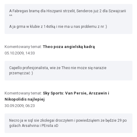
A Fabregas bramę dla Hiszpanii strzelił, Senderos już 2 dla Szwajcarii
^^
A ja grma w klubie z 14stką i nie ma u nas problemu z nr :)
Komentowany temat:
Theo poza angielską kadrą
05.10.2009, 14:33
Capello profesjonalista, wie że Theo nie moze się narazie
przemęczać :)
Komentowany temat:
Sky Sports: Van Persie, Arszawin i
Nikopolidis najlepiej
30.09.2009, 06:23
Necro ja w sql sie zkolegai droczyłem i powiedziąłem że będzie 29 po
golach Arsahvina i PErsila xD