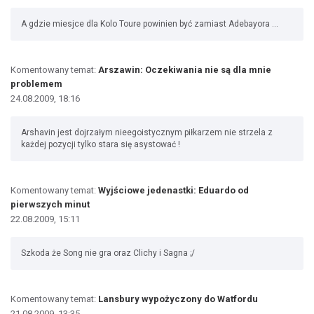
A gdzie miesjce dla Kolo Toure powinien być zamiast Adebayora ...
Komentowany temat:
Arszawin: Oczekiwania nie są dla mnie
problemem
24.08.2009, 18:16
Arshavin jest dojrzałym nieegoistycznym piłkarzem nie strzela z
każdej pozycji tylko stara się asystować !
Komentowany temat:
Wyjściowe jedenastki: Eduardo od
pierwszych minut
22.08.2009, 15:11
Szkoda że Song nie gra oraz Clichy i Sagna ;/
Komentowany temat:
Lansbury wypożyczony do Watfordu
21.08.2009, 13:35