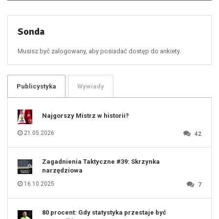
49
50
51
52
53
54
55
Sonda
56
57
58
59
60
Musisz być zalogowany, aby posiadać dostęp do ankiety.
61
100
101
102
103
104
105
106
Publicystyka
Wywiady
107
108
109
110
111
112
Najgorszy Mistrz w historii?
113
114
115
116
21.05.2026
42
117
118
119
120
121
122
123
Zagadnienia Taktyczne #39: Skrzynka
124
125
narzędziowa
126
127
128
16.10.2025
7
129
130
131
80 procent: Gdy statystyka przestaje być