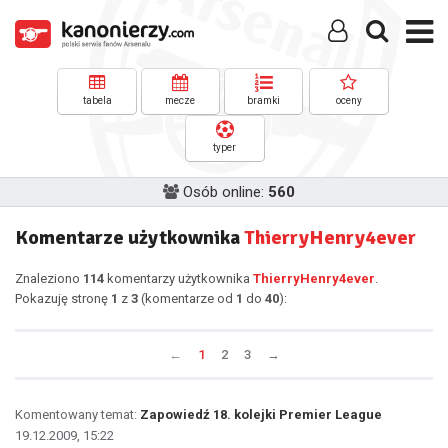
tabela
mecze
bramki
oceny
typer
Osób online:
560
Komentarze użytkownika
ThierryHenry4ever
Znaleziono
114
komentarzy użytkownika
ThierryHenry4ever
.
Pokazuję stronę
1
z
3
(komentarze od
1
do
40
):
←
1
2
3
→
Komentowany temat:
Zapowiedź 18. kolejki Premier League
19.12.2009, 15:22