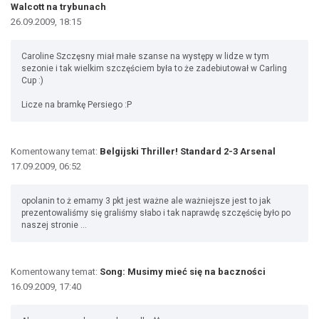
Walcott na trybunach
26.09.2009, 18:15
Caroline Szczęsny miał małe szanse na występy w lidze w tym
sezonie i tak wielkim szczęściem była to że zadebiutował w Carling
Cup :)
Licze na bramkę Persiego :P
Komentowany temat:
Belgijski Thriller! Standard 2-3 Arsenal
17.09.2009, 06:52
opolanin to ż emamy 3 pkt jest ważne ale ważniejsze jest to jak
prezentowaliśmy się graliśmy słabo i tak naprawdę szczęścię było po
naszej stronie ...
Komentowany temat:
Song: Musimy mieć się na baczności
16.09.2009, 17:40