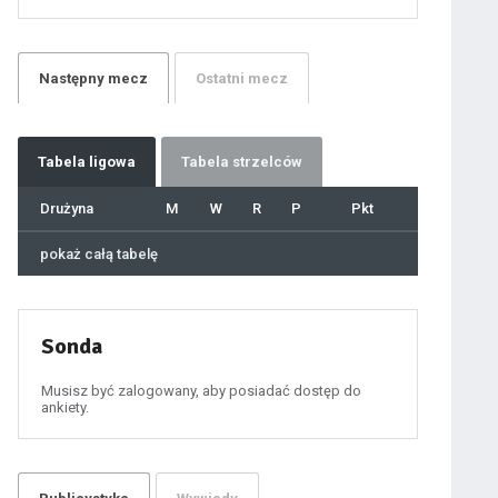
21
22
23
24
25
26
27
Następny
mecz
Ostatni
mecz
28
29
30
31
32
33
34
35
36
Tabela
ligowa
Tabela strzelców
37
38
39
40
Drużyna
M
W
R
P
Pkt
41
42
43
44
45
pokaż całą tabelę
46
47
48
49
50
51
52
53
54
Sonda
55
56
57
58
59
Musisz być zalogowany, aby posiadać dostęp do
60
ankiety.
61
100
101
102
103
104
105
106
107
108