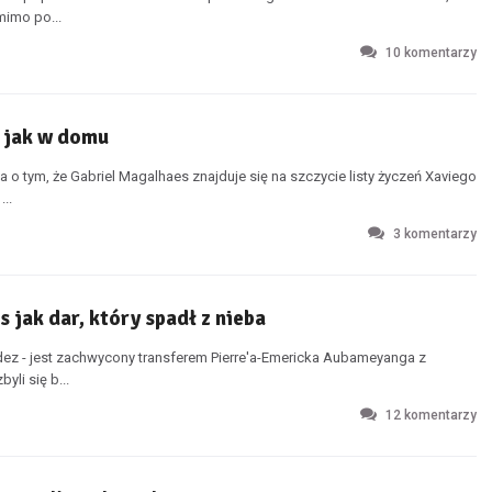
mimo po...
10
komentarzy
ę jak w domu
a o tym, że Gabriel Magalhaes znajduje się na szczycie listy życzeń Xaviego
..
3
komentarzy
 jak dar, który spadł z nieba
dez - jest zachwycony transferem Pierre'a-Emericka Aubameyanga z
yli się b...
12
komentarzy