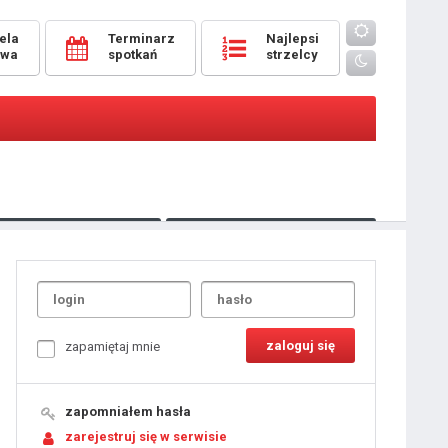
ela
Terminarz
Najlepsi
owa
spotkań
strzelcy
Oceny
pomeczowe
Typer
kanonierzy.com
UdanaRandka.com
1
2
3
4
5
6
7
8
zapamiętaj mnie
9
10
11
12
13
14
15
zapomniałem hasła
16
17
18
zarejestruj się w serwisie
19
20