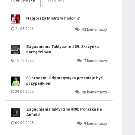
Publicystyka
Wywiady
109
110
111
112
113
114
Najgorszy Mistrz w historii?
115
116
117
118
21.05.2026
42
komentarzy
119
120
121
122
123
124
Zagadnienia Taktyczne #39: Skrzynka
125
126
narzędziowa
127
128
129
130
16.10.2025
7
komentarzy
131
80 procent: Gdy statystyka przestaje być
przypadkiem
29.09.2025
28
komentarzy
Zagadnienia taktyczne #38: Porażka na
Anfield
09.09.2025
9
komentarzy