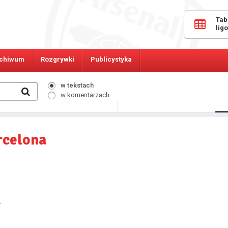
Tab
lig
chiwum
Rozgrywki
Publicystyka
w tekstach
w komentarzach
1001
Osób online:
rcelona
.