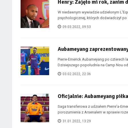
Henry: Zajęło mi rok, zanim 
W niedawnym wywiadzie udzielonym L'Equi
psychologicznej, których doświadczył po o
09.03.2022, 09:53
Aubameyang zaprezentowany
Pierre-Emerick Aubameyang po czterech la
Dzisiejszego popołudnia na Camp Nou odby
03.02.2022, 22:36
Oficjalnie: Aubameyang piłk
Saga transferowa z udziałem Pierre'a-E
porozumienia z Arsenalem w sprawie rozw
31.01.2022, 13:29