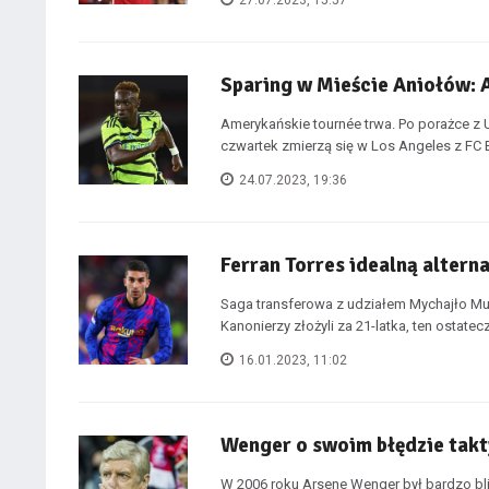
27.07.2023, 15:57
Sparing w Mieście Aniołów: 
Amerykańskie tournée trwa. Po porażce z
czwartek zmierzą się w Los Angeles z FC Ba
24.07.2023, 19:36
Ferran Torres idealną alter
Saga transferowa z udziałem Mychajło Mudr
Kanonierzy złożyli za 21-latka, ten ostateczn
16.01.2023, 11:02
Wenger o swoim błędzie takt
W 2006 roku Arsene Wenger był bardzo bli