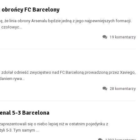
m obrońcy FC Barcelony
że linia obrony Arsenalu będzie jedną z jego najpewniejszych formacji.
 czołowyc...
19
komentarzy
 zdołał odnieść zwycięstwo nad FC Barceloną prowadzoną przez Xaviego,
daniem rywa...
28
komentarzy
enal 5-3 Barcelona
aprezentowali się o niebo lepiej niż w ostatnim pojedynku z
li 5-3. Tym samym ...