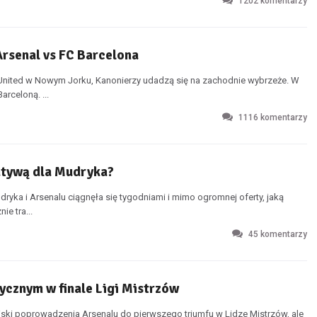
1202
komentarzy
Arsenal vs FC Barcelona
 United w Nowym Jorku, Kanonierzy udadzą się na zachodnie wybrzeże. W
rceloną. ...
1116
komentarzy
natywą dla Mudryka?
yka i Arsenalu ciągnęła się tygodniami i mimo ogromnej oferty, jaką
ie tra...
45
komentarzy
ycznym w finale Ligi Mistrzów
ski poprowadzenia Arsenalu do pierwszego triumfu w Lidze Mistrzów, ale