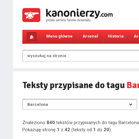
Menu główne
Arsenal
Historia
Ar
Teksty przypisane do tagu
Ba
Znaleziono
840
tekstów przypisanych do tagu Barcelona
Pokazuję stronę
1
z
42
(teksty od
1
do
20
):