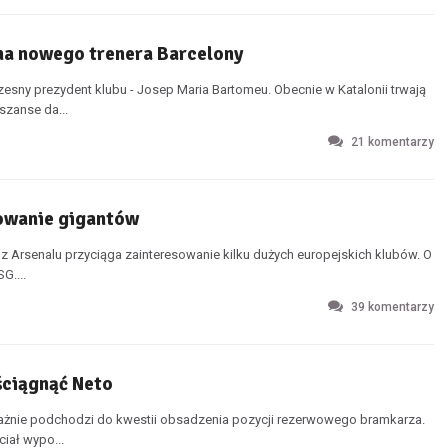
na nowego trenera Barcelony
esny prezydent klubu - Josep Maria Bartomeu. Obecnie w Katalonii trwają
szanse da...
21
komentarzy
sowanie gigantów
n z Arsenalu przyciąga zainteresowanie kilku dużych europejskich klubów. O
G....
39
komentarzy
ściągnąć Neto
ażnie podchodzi do kwestii obsadzenia pozycji rezerwowego bramkarza.
ciał wypo...