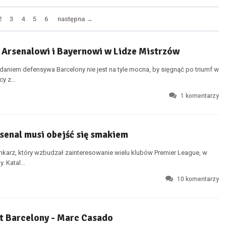
2
3
4
5
6
następna
→
i Arsenalowi i Bayernowi w Lidze Mistrzów
zdaniem defensywa Barcelony nie jest na tyle mocna, by sięgnąć po triumf w
y z...
1
komentarzy
senal musi obejść się smakiem
mkarz, który wzbudzał zainteresowanie wielu klubów Premier League, w
. Katal...
10
komentarzy
nt Barcelony - Marc Casado