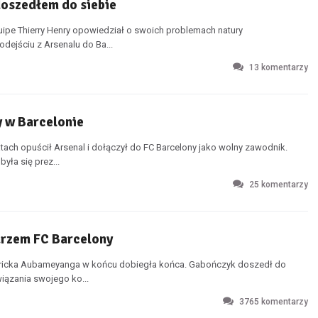
doszedłem do siebie
pe Thierry Henry opowiedział o swoich problemach natury
dejściu z Arsenalu do Ba...
13
komentarzy
 w Barcelonie
tach opuścił Arsenal i dołączył do FC Barcelony jako wolny zawodnik.
ła się prez...
25
komentarzy
arzem FC Barcelony
mericka Aubameyanga w końcu dobiegła końca. Gabończyk doszedł do
iązania swojego ko...
3765
komentarzy