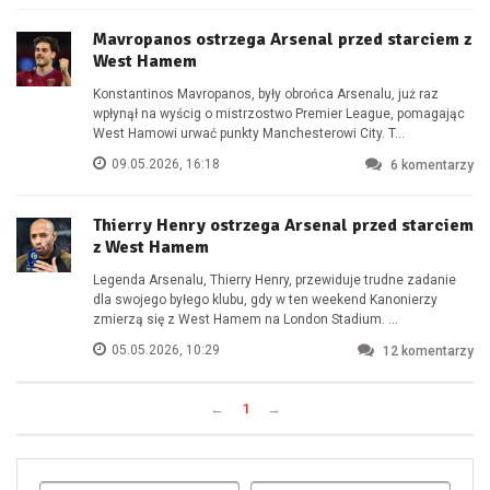
Mavropanos ostrzega Arsenal przed starciem z
West Hamem
Konstantinos Mavropanos, były obrońca Arsenalu, już raz
wpłynął na wyścig o mistrzostwo Premier League, pomagając
West Hamowi urwać punkty Manchesterowi City. T...
09.05.2026, 16:18
6
komentarzy
Thierry Henry ostrzega Arsenal przed starciem
z West Hamem
Legenda Arsenalu, Thierry Henry, przewiduje trudne zadanie
dla swojego byłego klubu, gdy w ten weekend Kanonierzy
zmierzą się z West Hamem na London Stadium. ...
05.05.2026, 10:29
12
komentarzy
←
1
→
Uda
1
2