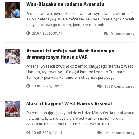
Wan-Bissaka na radarze Arsenalu
Arsenal w trwającym okienku transferowym planuje wzmocnić
swoją defensywę. Wiele mówi się, że The Gunners będą chcieli
pozyskać nowego stopera, jednak w mediach...
23.07.2026, 08:47
9
komentarzy
Arsenal triumfuje nad West Hamem po
dramatycznym finale z VAR
Arsenal wyszedł zwycięsko z emocjonującego starcia z West
Hamem, wygrywając 1:0 dzięki bramce Leandro Trossarda.
Ten wynik pozwala Kanonierom utrzymać przewagę ...
10.05.2026, 19:54
3953
komentarzy
Make it happen! West Ham vs Arsenal
Po emocjonującej przygodzie w Lidze Mistrzów, Arsenal wraca
na ziemię, by zmierzyć się z West Hamem na ich terenie.
Spotkanie na London Stadium zaplanowano na 1...
10.05.2026, 12:19
1677
komentarzy