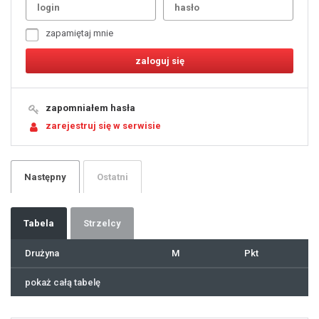
3
4
5
6
7
zapamiętaj mnie
8
9
10
11
12
13
14
15
16
17
18
19
zapomniałem hasła
20
21
zarejestruj się w serwisie
22
23
24
25
26
27
28
29
Następny
Ostatni
30
31
32
33
34
35
36
37
Tabela
Strzelcy
38
39
40
41
Drużyna
M
Pkt
42
43
44
45
46
pokaż całą tabelę
47
48
49
50
51
52