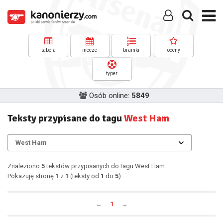
tabela
mecze
bramki
oceny
typer
Osób online:
5849
Teksty przypisane do tagu
West Ham
Znaleziono
5
tekstów przypisanych do tagu West Ham.
Pokazuję stronę
1
z
1
(teksty od
1
do
5
):
←
1
→