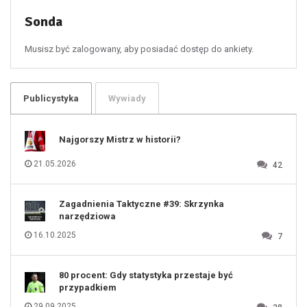
53
54
55
Sonda
56
57
58
59
60
Musisz być zalogowany, aby posiadać dostęp do ankiety.
61
100
101
102
103
104
105
106
Publicystyka
Wywiady
107
108
109
110
111
112
Najgorszy Mistrz w historii?
113
114
115
116
21.05.2026
42
117
118
119
120
121
122
123
Zagadnienia Taktyczne #39: Skrzynka
124
125
narzędziowa
126
127
128
16.10.2025
7
129
130
131
80 procent: Gdy statystyka przestaje być
przypadkiem
29.09.2025