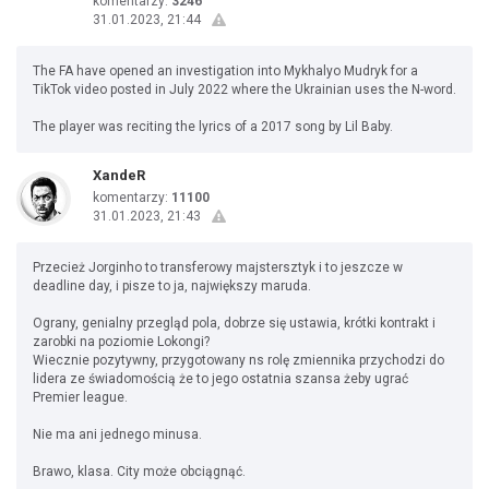
komentarzy:
3246
31.01.2023, 21:44
The FA have opened an investigation into Mykhalyo Mudryk for a
TikTok video posted in July 2022 where the Ukrainian uses the N-word.
The player was reciting the lyrics of a 2017 song by Lil Baby.
XandeR
komentarzy:
11100
31.01.2023, 21:43
Przecież Jorginho to transferowy majstersztyk i to jeszcze w
deadline day, i pisze to ja, największy maruda.
Ograny, genialny przegląd pola, dobrze się ustawia, krótki kontrakt i
zarobki na poziomie Lokongi?
Wiecznie pozytywny, przygotowany ns rolę zmiennika przychodzi do
lidera ze świadomością że to jego ostatnia szansa żeby ugrać
Premier league.
Nie ma ani jednego minusa.
Brawo, klasa. City może obciągnąć.