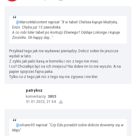
@
MarcoMalcontent napisał: "8 w tabeli Chelsea kupuje Mudryka,
Enzo. Chyba juz 15 zawodnika.
A co robi lider tabeli po kontuzji Elnenego? Oddaje Lokonge i kupuje
Żorżinho. Oh happy day..."
Przykład tego jak nie wydawać pieniędzy. Dolicz sobie ile jeszcze
wydali w lato.
Z cyklu jak palić kasą w kominku i nic z tego nie mieć.
I co? Chciałbyś być na ich miejscu? Na dobre im to nie wyszło. A na
papier spojrzeć fajna paka.
Tylko co z tego jak nic z tego się nie zgrywa i nie klei
patryksz
komentarzy:
3803
31.01.2023, 21:54
@
silvano95 napisał: "Czy Edu poradził sobie dobrze dowiemy się w
Maju"