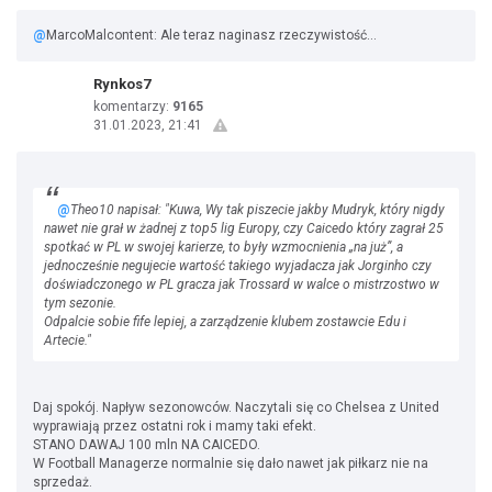
@
MarcoMalcontent: Ale teraz naginasz rzeczywistość...
Rynkos7
komentarzy:
9165
31.01.2023, 21:41
@
Theo10 napisał: "Kuwa, Wy tak piszecie jakby Mudryk, który nigdy
nawet nie grał w żadnej z top5 lig Europy, czy Caicedo który zagrał 25
spotkać w PL w swojej karierze, to były wzmocnienia „na już”, a
jednocześnie negujecie wartość takiego wyjadacza jak Jorginho czy
doświadczonego w PL gracza jak Trossard w walce o mistrzostwo w
tym sezonie.
Odpalcie sobie fife lepiej, a zarządzenie klubem zostawcie Edu i
Artecie."
Daj spokój. Napływ sezonowców. Naczytali się co Chelsea z United
wyprawiają przez ostatni rok i mamy taki efekt.
STANO DAWAJ 100 mln NA CAICEDO.
W Football Managerze normalnie się dało nawet jak piłkarz nie na
sprzedaż.