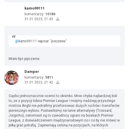
kamo99111
komentarzy:
10186
31.01.2023, 21:43
@
kamo99111 napisał: "pieczenie"
Miało być pipczenie.
Damper
komentarzy:
5811
31.01.2023, 21:42
Ciężko jednoznacznie ocenić to okienko. Mnie chyba najbardziej boli
to, że z pozycji lidera Premier League i miejmy nadzieję przyszłego
mistrza Anglii nie potrafimy przeforsować dużych ruchów i transferów
pierwszego wyboru. Postawiliśmy na tanie alternatywy (Trossard,
Jorginho), natomiast są to zawodnicy ograni na boiskach Premier
League, z doświadczeniem międzynarodowym no i co by nie mówić w
piłkę grać potrafią. Zapewniają osłonę na pozycjach, na których