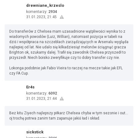
drewniane_krzeslo
komentarzy:
2934
31.01.2023, 21:45
Do transferów z Chelsea mam uzasadnione wątpliwości wynika to z
wiadomych powodów (Luiz, Willian), natomiast pozycja w tabeli na
dziś i współpraca na szczeblach zarządzających w Arsenalu wygląda
najlepiej od lat. Nie udalo się kilkadziesiąt melonów ściągnąć gracza
Brighton ok, szukamy dalej. Trafił się zawodnik Chelsea przyszedł to
przyszedł. Niech boisko zweryfikuje czy to dobry transfer czy nie.
Lokonga podobnie jak Fabio Vieira to raczej na mecze takie jak EFL
czy FA Cup.
Er4s
komentarzy:
6092
31.01.2023, 21:44
Bez kitu Ziyech najlepszy piłkarz Chelsea chyba w tym sezonie i out…
oj trochę potrwa zanim tam zapanuje jakiś ład i skład.
sickstick