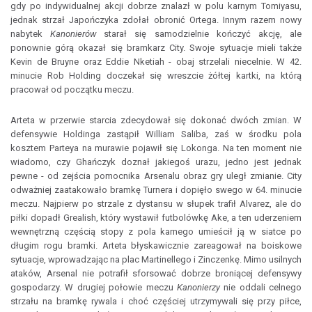
gdy po indywidualnej akcji dobrze znalazł w polu karnym Tomiyasu,
jednak strzał Japończyka zdołał obronić Ortega. Innym razem nowy
nabytek
Kanonierów
starał się samodzielnie kończyć akcję, ale
ponownie górą okazał się bramkarz City. Swoje sytuacje mieli także
Kevin de Bruyne oraz Eddie Nketiah - obaj strzelali niecelnie. W 42.
minucie Rob Holding doczekał się wreszcie żółtej kartki, na którą
pracował od początku meczu.
Arteta w przerwie starcia zdecydował się dokonać dwóch zmian. W
defensywie Holdinga zastąpił William Saliba, zaś w środku pola
kosztem Parteya na murawie pojawił się Lokonga. Na ten moment nie
wiadomo, czy Ghańczyk doznał jakiegoś urazu, jedno jest jednak
pewne - od zejścia pomocnika Arsenalu obraz gry uległ zmianie. City
odważniej zaatakowało bramkę Turnera i dopięło swego w 64. minucie
meczu. Najpierw po strzale z dystansu w słupek trafił Alvarez, ale do
piłki dopadł Grealish, który wystawił futbolówkę Ake, a ten uderzeniem
wewnętrzną częścią stopy z pola karnego umieścił ją w siatce po
długim rogu bramki. Arteta błyskawicznie zareagował na boiskowe
sytuacje, wprowadzając na plac Martinellego i Zinczenkę. Mimo usilnych
ataków, Arsenal nie potrafił sforsować dobrze broniącej defensywy
gospodarzy. W drugiej połowie meczu
Kanonierzy
nie oddali celnego
strzału na bramkę rywala i choć częściej utrzymywali się przy piłce,