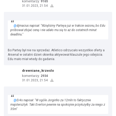
komentarzy:
9165
31.01.2023, 21:54
@
djmacius napisał: "Wzięliśmy Parteya już w trakcie sezonu, bo Edu
próbował zbijać cenę i nie udało mu się to aż do ostatnich minut
deadlinu."
Bo Partey był nie na sprzedaż. Atletico odrzucało wszystkie oferty a
Arsenal w ostatni dzień okienka aktywował klauzule jego odejścia.
Edu mało miał wtedy do gadania.
drewniane_krzeslo
komentarzy:
2934
31.01.2023, 21:54
@
Er4s napisał: "W ogóle Jorginho za 12mln to faktycznie
majstersztyk. Taki Everton pewnie na spokojnie przyłożyłby za niego z
35m"