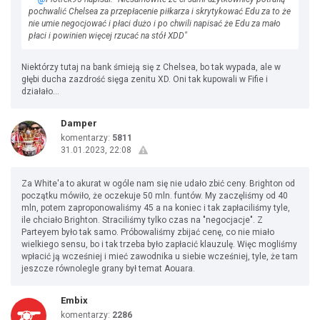
pochwalić Chelsea za przepłacenie piłkarza i skrytykować Edu za to że
nie umie negocjować i płaci dużo i po chwili napisać że Edu za mało
płaci i powinien więcej rzucać na stół XDD"
Niektórzy tutaj na bank śmieją się z Chelsea, bo tak wypada, ale w
głębi ducha zazdrość sięga zenitu XD. Oni tak kupowali w Fifie i
działało...
Damper
komentarzy:
5811
31.01.2023, 22:08
Za White'a to akurat w ogóle nam się nie udało zbić ceny. Brighton od
początku mówiło, że oczekuje 50 mln. funtów. My zaczęliśmy od 40
mln, potem zaproponowaliśmy 45 a na koniec i tak zapłaciliśmy tyle,
ile chciało Brighton. Straciliśmy tylko czas na "negocjacje". Z
Parteyem było tak samo. Próbowaliśmy zbijać cenę, co nie miało
wielkiego sensu, bo i tak trzeba było zapłacić klauzulę. Więc mogliśmy
wpłacić ją wcześniej i mieć zawodnika u siebie wcześniej, tyle, że tam
jeszcze równolegle grany był temat Aouara.
Embix
komentarzy:
2286