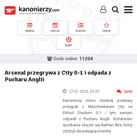
tabela
mecze
bramki
oceny
typer
Osób online:
11204
Arsenal przegrywa z City 0-1 i odpada z
Pucharu Anglii
27.01.2023, 22:03
3690
Kanonierzy
mimo dzielnej postawy
przegrali z Manchesterem City na
Etihad Stadium 0-1 i tym samym
odpadli z Pucharu Anglii. Bohaterem
spotkania okazał się Nathan Ake, który
zdobył decydującą bramkę.