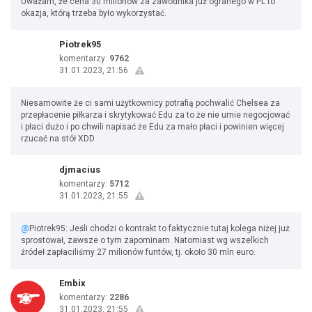
Uważam, że cena 30 milionów za zawodnika już ogranego w PL to
okazja, którą trzeba było wykorzystać.
Piotrek95
komentarzy:
9762
31.01.2023, 21:56
Niesamowite że ci sami użytkownicy potrafią pochwalić Chelsea za
przepłacenie piłkarza i skrytykować Edu za to że nie umie negocjować
i płaci dużo i po chwili napisać że Edu za mało płaci i powinien więcej
rzucać na stół XDD
djmacius
komentarzy:
5712
31.01.2023, 21:55
@
Piotrek95: Jeśli chodzi o kontrakt to faktycznie tutaj kolega niżej już
sprostował, zawsze o tym zapominam. Natomiast wg wszelkich
źródeł zapłaciliśmy 27 milionów funtów, tj. około 30 mln euro.
Embix
komentarzy:
2286
31.01.2023, 21:55