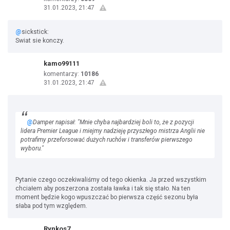
31.01.2023, 21:47
@
sickstick:
Swiat sie konczy.
kamo99111
komentarzy:
10186
31.01.2023, 21:47
@
Damper napisał: "Mnie chyba najbardziej boli to, że z pozycji
lidera Premier League i miejmy nadzieję przyszłego mistrza Anglii nie
potrafimy przeforsować dużych ruchów i transferów pierwszego
wyboru."
Pytanie czego oczekiwaliśmy od tego okienka. Ja przed wszystkim
chciałem aby poszerzona została ławka i tak się stało. Na ten
moment będzie kogo wpuszczać bo pierwsza część sezonu była
słaba pod tym względem.
Rynkos7