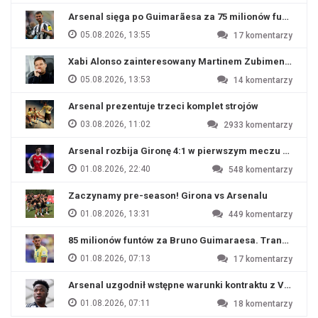
Arsenal sięga po Guimarãesa za 75 milionów funtów
05.08.2026, 13:55
17
komentarzy
Xabi Alonso zainteresowany Martinem Zubimendim
05.08.2026, 13:53
14
komentarzy
Arsenal prezentuje trzeci komplet strojów
03.08.2026, 11:02
2933
komentarzy
Arsenal rozbija Gironę 4:1 w pierwszym meczu przyg
01.08.2026, 22:40
548
komentarzy
Zaczynamy pre-season! Girona vs Arsenalu
01.08.2026, 13:31
449
komentarzy
85 milionów funtów za Bruno Guimaraesa. Transfer na o
01.08.2026, 07:13
17
komentarzy
Arsenal uzgodnił wstępne warunki kontraktu z Viniciu
01.08.2026, 07:11
18
komentarzy