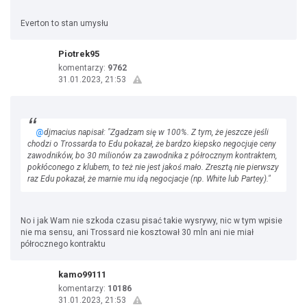
Everton to stan umysłu
Piotrek95
komentarzy:
9762
31.01.2023, 21:53
@
djmacius napisał: "Zgadzam się w 100%. Z tym, że jeszcze jeśli
chodzi o Trossarda to Edu pokazał, że bardzo kiepsko negocjuje ceny
zawodników, bo 30 milionów za zawodnika z półrocznym kontraktem,
pokłóconego z klubem, to też nie jest jakoś mało. Zresztą nie pierwszy
raz Edu pokazał, że marnie mu idą negocjacje (np. White lub Partey)."
No i jak Wam nie szkoda czasu pisać takie wysrywy, nic w tym wpisie
nie ma sensu, ani Trossard nie kosztował 30 mln ani nie miał
półrocznego kontraktu
kamo99111
komentarzy:
10186
31.01.2023, 21:53