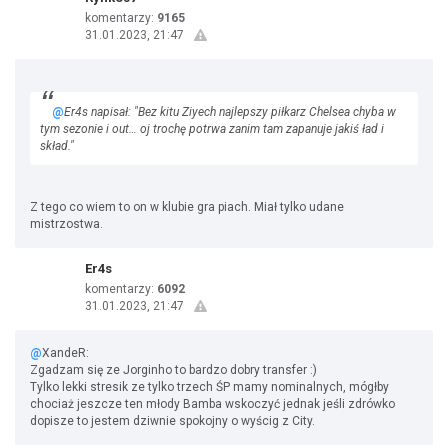
komentarzy:
9165
31.01.2023, 21:47
@
Er4s napisał: "Bez kitu Ziyech najlepszy piłkarz Chelsea chyba w
tym sezonie i out… oj trochę potrwa zanim tam zapanuje jakiś ład i
skład."
Z tego co wiem to on w klubie gra piach. Miał tylko udane
mistrzostwa.
Er4s
komentarzy:
6092
31.01.2023, 21:47
@
XandeR:
Zgadzam się ze Jorginho to bardzo dobry transfer :)
Tylko lekki stresik ze tylko trzech ŚP mamy nominalnych, mógłby
chociaż jeszcze ten młody Bamba wskoczyć jednak jeśli zdrówko
dopisze to jestem dziwnie spokojny o wyścig z City.