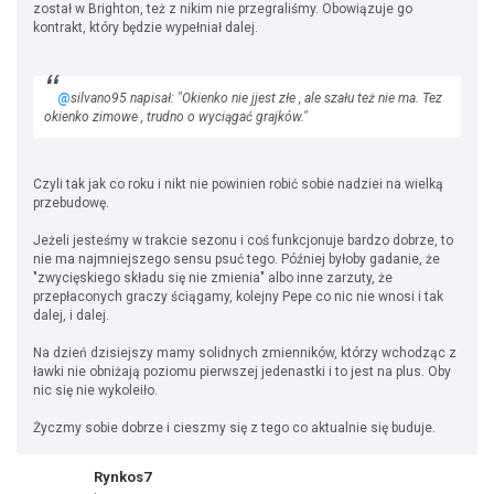
został w Brighton, też z nikim nie przegraliśmy. Obowiązuje go
kontrakt, który będzie wypełniał dalej.
@
silvano95 napisał: "Okienko nie jjest złe , ale szału też nie ma. Tez
okienko zimowe , trudno o wyciągać grajków."
Czyli tak jak co roku i nikt nie powinien robić sobie nadziei na wielką
przebudowę.
Jeżeli jesteśmy w trakcie sezonu i coś funkcjonuje bardzo dobrze, to
nie ma najmniejszego sensu psuć tego. Później byłoby gadanie, że
"zwycięskiego składu się nie zmienia" albo inne zarzuty, że
przepłaconych graczy ściągamy, kolejny Pepe co nic nie wnosi i tak
dalej, i dalej.
Na dzień dzisiejszy mamy solidnych zmienników, którzy wchodząc z
ławki nie obniżają poziomu pierwszej jedenastki i to jest na plus. Oby
nic się nie wykoleiło.
Życzmy sobie dobrze i cieszmy się z tego co aktualnie się buduje.
Rynkos7