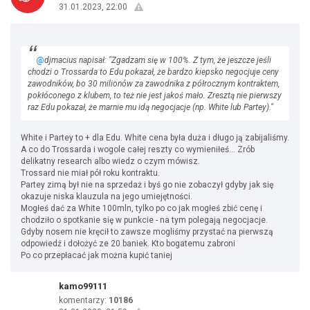
31.01.2023, 22:00
@
djmacius napisał: "Zgadzam się w 100%. Z tym, że jeszcze jeśli
chodzi o Trossarda to Edu pokazał, że bardzo kiepsko negocjuje ceny
zawodników, bo 30 milionów za zawodnika z półrocznym kontraktem,
pokłóconego z klubem, to też nie jest jakoś mało. Zresztą nie pierwszy
raz Edu pokazał, że marnie mu idą negocjacje (np. White lub Partey)."
White i Partey to + dla Edu. White cena była duża i długo ją zabijaliśmy.
A co do Trossarda i wogole całej reszty co wymieniłeś... Zrób
delikatny research albo wiedz o czym mówisz.
Trossard nie miał pół roku kontraktu.
Partey zimą był nie na sprzedaż i byś go nie zobaczył gdyby jak się
okazuje niska klauzula na jego umiejętności.
Mogłeś dać za White 100mln, tylko po co jak mogłeś zbić cenę i
chodziło o spotkanie się w punkcie - na tym polegają negocjacje.
Gdyby nosem nie kręcił to zawsze mogliśmy przystać na pierwszą
odpowiedź i dołożyć ze 20 baniek. Kto bogatemu zabroni
Po co przepłacać jak można kupić taniej
kamo99111
komentarzy:
10186