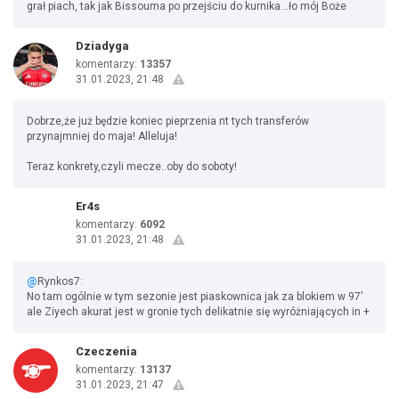
grał piach, tak jak Bissouma po przejściu do kurnika...ło mój Boże
Dziadyga
komentarzy:
13357
31.01.2023, 21:48
Dobrze,że już będzie koniec pieprzenia nt tych transferów
przynajmniej do maja! Alleluja!
Teraz konkrety,czyli mecze..oby do soboty!
Er4s
komentarzy:
6092
31.01.2023, 21:48
@
Rynkos7:
No tam ogólnie w tym sezonie jest piaskownica jak za blokiem w 97’
ale Ziyech akurat jest w gronie tych delikatnie się wyróżniających in +
Czeczenia
komentarzy:
13137
31.01.2023, 21:47