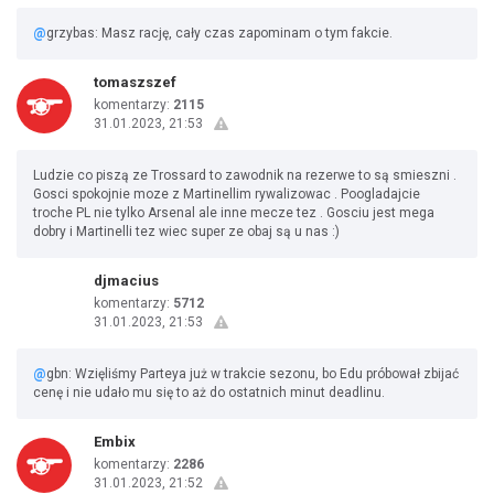
@
grzybas: Masz rację, cały czas zapominam o tym fakcie.
tomaszszef
komentarzy:
2115
31.01.2023, 21:53
Ludzie co piszą ze Trossard to zawodnik na rezerwe to są smieszni .
Gosci spokojnie moze z Martinellim rywalizowac . Poogladajcie
troche PL nie tylko Arsenal ale inne mecze tez . Gosciu jest mega
dobry i Martinelli tez wiec super ze obaj są u nas :)
djmacius
komentarzy:
5712
31.01.2023, 21:53
@
gbn: Wzięliśmy Parteya już w trakcie sezonu, bo Edu próbował zbijać
cenę i nie udało mu się to aż do ostatnich minut deadlinu.
Embix
komentarzy:
2286
31.01.2023, 21:52