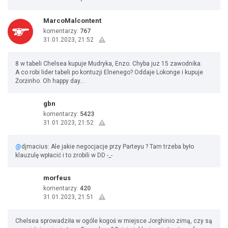
MarcoMalcontent
komentarzy:
767
31.01.2023, 21:52
8 w tabeli Chelsea kupuje Mudryka, Enzo. Chyba juz 15 zawodnika.
A co robi lider tabeli po kontuzji Elnenego? Oddaje Lokonge i kupuje
Żorżinho. Oh happy day...
gbn
komentarzy:
5423
31.01.2023, 21:52
@
djmacius: Ale jakie negocjacje przy Parteyu ? Tam trzeba było
klauzulę wpłacić i to zrobili w DD -_-
morfeus
komentarzy:
420
31.01.2023, 21:51
Chelsea sprowadziła w ogóle kogoś w miejsce Jorghinio zimą, czy są