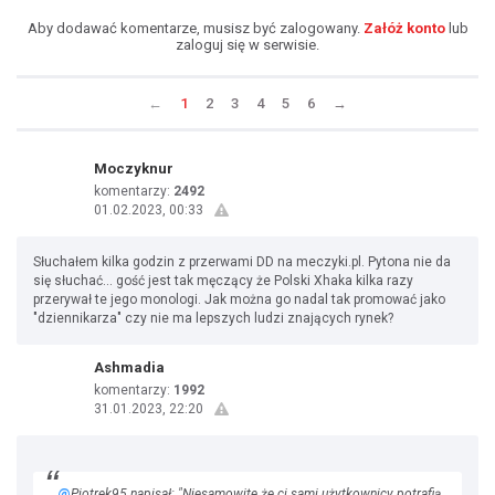
Aby dodawać komentarze, musisz być zalogowany.
Załóż konto
lub
zaloguj się w serwisie.
←
1
2
3
4
5
6
→
Moczyknur
komentarzy:
2492
01.02.2023, 00:33
Słuchałem kilka godzin z przerwami DD na meczyki.pl. Pytona nie da
się słuchać... gość jest tak męczący że Polski Xhaka kilka razy
przerywał te jego monologi. Jak można go nadal tak promować jako
"dziennikarza" czy nie ma lepszych ludzi znających rynek?
Ashmadia
komentarzy:
1992
31.01.2023, 22:20
@
Piotrek95 napisał: "Niesamowite że ci sami użytkownicy potrafią