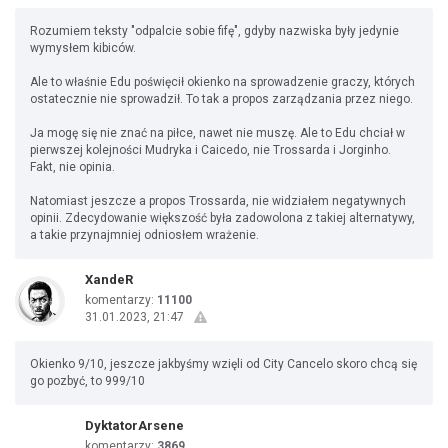
Rozumiem teksty "odpalcie sobie fifę", gdyby nazwiska były jedynie
wymysłem kibiców.
Ale to właśnie Edu poświęcił okienko na sprowadzenie graczy, których
ostatecznie nie sprowadził. To tak a propos zarządzania przez niego.
Ja mogę się nie znać na piłce, nawet nie muszę. Ale to Edu chciał w
pierwszej kolejności Mudryka i Caicedo, nie Trossarda i Jorginho.
Fakt, nie opinia.
Natomiast jeszcze a propos Trossarda, nie widziałem negatywnych
opinii. Zdecydowanie większość była zadowolona z takiej alternatywy,
a takie przynajmniej odniosłem wrażenie.
XandeR
komentarzy:
11100
31.01.2023, 21:47
Okienko 9/10, jeszcze jakbyśmy wzięli od City Cancelo skoro chcą się
go pozbyć, to 999/10
DyktatorArsene
komentarzy:
3869