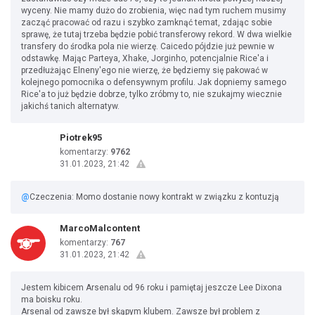
wyceny. Nie mamy dużo do zrobienia, więc nad tym ruchem musimy
zacząć pracować od razu i szybko zamknąć temat, zdając sobie
sprawę, że tutaj trzeba będzie pobić transferowy rekord. W dwa wielkie
transfery do środka pola nie wierzę. Caicedo pójdzie już pewnie w
odstawkę. Mając Parteya, Xhake, Jorginho, potencjalnie Rice'a i
przedłużając Elneny'ego nie wierzę, że będziemy się pakować w
kolejnego pomocnika o defensywnym profilu. Jak dopniemy samego
Rice'a to już będzie dobrze, tylko zróbmy to, nie szukajmy wiecznie
jakichś tanich alternatyw.
Piotrek95
komentarzy:
9762
31.01.2023, 21:42
@
Czeczenia: Momo dostanie nowy kontrakt w związku z kontuzją
MarcoMalcontent
komentarzy:
767
31.01.2023, 21:42
Jestem kibicem Arsenalu od 96 roku i pamiętaj jeszcze Lee Dixona
ma boisku roku.
Arsenal od zawsze był skąpym klubem. Zawsze był problem z