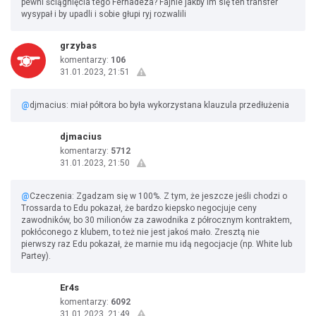
pewni ściągnięcia tego Fernadeza? Fajnie jakby im się ten transfer
wysypał i by upadli i sobie głupi ryj rozwalili
grzybas
komentarzy:
106
31.01.2023, 21:51
@
djmacius: miał półtora bo była wykorzystana klauzula przedłużenia
djmacius
komentarzy:
5712
31.01.2023, 21:50
@
Czeczenia: Zgadzam się w 100%. Z tym, że jeszcze jeśli chodzi o
Trossarda to Edu pokazał, że bardzo kiepsko negocjuje ceny
zawodników, bo 30 milionów za zawodnika z półrocznym kontraktem,
pokłóconego z klubem, to też nie jest jakoś mało. Zresztą nie
pierwszy raz Edu pokazał, że marnie mu idą negocjacje (np. White lub
Partey).
Er4s
komentarzy:
6092
31.01.2023, 21:49