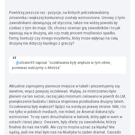
Powtórzę jeszcze raz - pozycje, na których potrzebowaliśmy
zmiennika i większej konkurencji zostały wzmocnione. Umowy z tymi
zawodnikami obowiązują od stycznia, także nie widzę powodu by
czekać z tym do maja. Ok, chcesz oceniać grę zawodników i to jak
wpasują się w drużynę, ale czy mały procent możliwości spadku
formy, kontuzji czy innego incydentu, który może wpłynąć na całą
drużynę nie dotyczy każdego z graczy?
@
silvano95 napisał: "oczekiwania były większe w tym oknie ,
ponieważ walczymy o Mistrza"
Aktualnie zajmujemy pierwsze miejsce w tabeli i prezentujemy się
świetnie, wręcz powyżej oczekiwań. Wątpię, że mistrzostwo było
planem na ten sezon, raczej jako minimum celowano w powrót do LM,
powiększenie budżetu i dalsza stopniowa przebudowa drużyny latem.
Oczekiwania były większe? Spójrz na sondę po prawej stronie. Nikt, i to
nie tylko w polskich mediach, nie mówił, że Arsenal dokona tylu
wzmocnień. To wy sami dmuchaliście w balonik, który pękł w wam w
ustach i teraz płacz. Owszem, były oferty za zawodników, którzy
finalnie do nas nie trafili. Ale czy to można uznać za klęskę? Nie
sądzę, jeśli nie stać było nas na Mudryka to żaden dramat. Caicedo