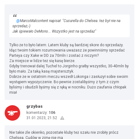
@
MarcoMalcontent napisał: "Cucurella do Chelsea. też był nie na
sprzedaż;-)
Jak śpiewało DeMono... Wszystko jest na sprzedaż"
Tylko że to było latem. Latem kluby są bardziej skore do sprzedaży.
Idąc twoim tokiem rozumowania uważasz że powinniśmy sprzedać
Parteya czy Xake w DD za 70mln i zostać z niczym?
Za miejsce w lidze też się kasę bierze.
Gdyby trenował dalej Tuchel to Jorginho grałby wszystko, 30-40mln by
było mało. Za taką kasę majstersztyk.
Dobrze że w ostatnim meczu wszedł Lokonga i zasłużył sobie swoim
występem wypożyczenie. Bo pewnie zostalibyśmy z tym z czym
byliśmy i obudzili byśmy się z ręką w nocniku. Dużo zaufania chłopak
miał
grzybas
komentarzy:
106
31.01.2023, 21:52
Nie takie źle okienko, pozostałe kluby też szału nie zrobiły prócz
Chelsea. Cudów w zimę nie ma