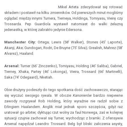
Mikel Arteta zdecydował się rotować
składem i postawił na kilku zmienników. Od pierwszych minut mogliśmy
oglądać między innymi Turnera, Tierneya, Holdinga, Tomiyasu, Vieirę czy
Trossarda. Pep Guardiola wystawił natomiast do walki żelazną
jedenastką, w której zabrakło jedynie Edersona.
Manchester City:
Ortega; Lewis (58' Walker), Stones (45' Laporte),
Akanji, Ake; Gundogan, Rodri, De Bruyne (75' Silva); Grealish, Mahrez (58'
Alvarez), Haaland.
Arsenal:
Turner (66' Zinczenko), Tomiyasu, Holding (46' Saliba), Gabriel,
Tierney, Xhaka, Partey (46' Lokonga), Vieira, Trossard (66' Martinelli),
Saka (74' Odegaard), Nketiah.
Obie drużyny podeszły do tego spotkania dość zachowawczo, starając
się wyczuć swojego rywala. W obozie
Kanonierów
bardzo niepewne
zawody rozgrywał Rob Holding, który wyraźnie nie radził sobie z
Erlingiem Haalandem. Anglik miał jednak sporo szczęścia, gdyż raz
uratował go arbiter, dyktując rzut wolny za faul Norwega, zaś w kolejnej
sytuacji czujnie zachował się Turner, wychodząc z bramki. Z ofensywie
Arsenal napędzał Leandro Trossard. Belg był bliski zaliczenia asysty,