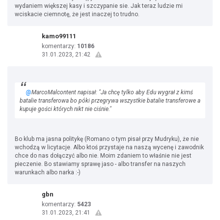
wydaniem większej kasy i szczypanie sie. Jak teraz ludzie mi
wciskacie ciemnotę, że jest inaczej to trudno.
kamo99111
komentarzy:
10186
31.01.2023, 21:42
@
MarcoMalcontent napisał: "Ja chcę tylko aby Edu wygrał z kimś
batalie transferowa bo póki przegrywa wszystkie batalie transferowe a
kupuje gości których nikt nie ciśnie."
Bo klub ma jasna politykę (Romano o tym pisał przy Mudryku), że nie
wchodzą w licytacje. Albo ktoś przystaje na naszą wycenę i zawodnik
chce do nas dołączyć albo nie. Moim zdaniem to właśnie nie jest
pieczenie. Bo stawiamy sprawę jaso - albo transfer na naszych
warunkach albo narka :-)
gbn
komentarzy:
5423
31.01.2023, 21:41