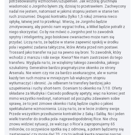
potrzebowaliśmy wzmocnień/uzupełnień. Jak wczoraj gruchnęła
wiadomość o Jorginho byłem zły, dzisiaj to przetrawiłem. Zachwycony
nadal nie jestem, natomiast w jakimś stopniu jestem w stanie ten
ruch zrozumieć. Długość kontraktu (tylko 1,5 roku) zmienia nieco
optykę, łatwiej jest to przełknąć. Wierzę, że Jorginho będzie
zmotywowany, aby pomóc nam wygrać trofea, a Mikel będzie potrafił z
niego skorzystać. Co by nie mówić o Jorginho jest to zawodnik
sprytny i inteligentny, jego boiskowe cwaniactwo może nam się
przydać. Liczę na to, że będzie w stanie zapewnić spokój w środku
pola i wypełnić zadania taktyczne, które Arteta przed nim postawi.
Trossard jako transfer na już na pewno się broni. To zawodnik, który
wchodzi z marszu i robi swoje. Kiwior? Nie mam zastrzeżeń do tego
transferu. Wygląda na to, że wzięliśmy takiego zawodnika, jakiego
szukaliśmy. Generalnie bardzo pragmatyczne okienko ze strony
Arsenalu. Nie wiem czy nie za bardzo asekuracyjne, ale w sumie
każdy ten ruch można w mniejszym lub większym stopniu
wytłumaczyć i obronić. Ja odbieram te transfery bardziej jako
uzupełnienia i ruchy short-term. Oceniam to okienko na 7/10. Oferty
składane za Mudryka i Caicedo podkręciły apetyty, więc na koniec jest
mimo wszystko niedosyt, natomiast od początku zdawałem sobie
sprawę, że to jest zimowe okienko i tutaj będzie ciężko o jakieś
spektakularne wzmocnienia. Liczę na to, że w lecie zrobimy swoje.
Przede wszystkim przedłużenie kontraktów z Saką i Salibą. No i jeden
wielki transfer do środka pola- najprawdopodobniej Rice. Nie chcę
znowu widzieć sytuacji, że walcząc o Rice'a zaproponujemy 65
milionów, co oczywiście spotka się z odmową, a potem będziemy się
zastanawiać czy może dać 70, czy to jednak kwota powyżej naszej