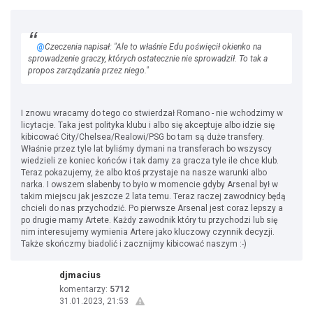
@
Czeczenia napisał: "Ale to właśnie Edu poświęcił okienko na
sprowadzenie graczy, których ostatecznie nie sprowadził. To tak a
propos zarządzania przez niego."
I znowu wracamy do tego co stwierdzał Romano - nie wchodzimy w
licytacje. Taka jest polityka klubu i albo się akceptuje albo idzie się
kibicować City/Chelsea/Realowi/PSG bo tam są duże transfery.
Właśnie przez tyle lat byliśmy dymani na transferach bo wszyscy
wiedzieli ze koniec końców i tak damy za gracza tyle ile chce klub.
Teraz pokazujemy, że albo ktoś przystaje na nasze warunki albo
narka. I owszem slabenby to było w momencie gdyby Arsenal był w
takim miejscu jak jeszcze 2 lata temu. Teraz raczej zawodnicy będą
chcieli do nas przychodzić. Po pierwsze Arsenal jest coraz lepszy a
po drugie mamy Artete. Każdy zawodnik który tu przychodzi lub się
nim interesujemy wymienia Artere jako kluczowy czynnik decyzji.
Także skończmy biadolić i zacznijmy kibicować naszym :-)
djmacius
komentarzy:
5712
31.01.2023, 21:53