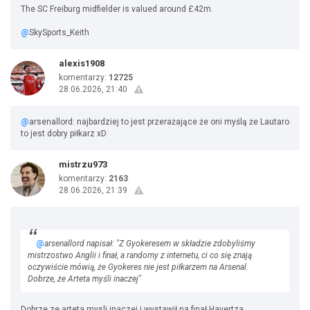
The SC Freiburg midfielder is valued around £42m.
@
SkySports_Keith
alexis1908
komentarzy:
12725
28.06.2026, 21:40
@
arsenallord: najbardziej to jest przerażające że oni myślą że Lautaro
to jest dobry piłkarz xD
mistrzu973
komentarzy:
2163
28.06.2026, 21:39
@
arsenallord napisał: "Z Gyokeresem w składzie zdobyliśmy
mistrzostwo Anglii i finał, a randomy z internetu, ci co się znają
oczywiście mówią, że Gyokeres nie jest piłkarzem na Arsenal.
Dobrze, że Arteta myśli inaczej"
Dobrze ze arteta mysli inaczej i wystawił na finał Havertza