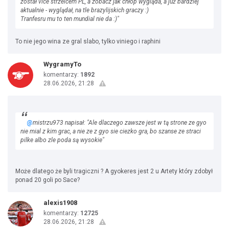
został vice strzelcem PL, a zobacz jak chłop wygląda, a już bardziej
aktualnie - wyglądał, na tle brazylijskich graczy :)
Tranfesru mu to ten mundial nie da :)"
To nie jego wina ze gral slabo, tylko viniego i raphini
WygramyTo
komentarzy:
1892
28.06.2026, 21:28
@
mistrzu973 napisał: "Ale dlaczego zawsze jest w tą strone ze gyo
nie mial z kim grac, a nie ze z gyo sie ciezko gra, bo szanse ze straci
pilke albo zle poda są wysokie"
Może dlatego że byli tragiczni ? A gyokeres jest 2 u Artety który zdobył
ponad 20 goli po Sace?
alexis1908
komentarzy:
12725
28.06.2026, 21:28