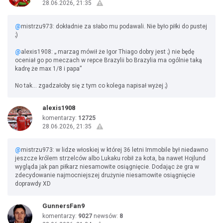
28.06.2026, 21:35
@
mistrzu973: dokładnie za słabo mu podawali. Nie było piłki do pustej
;)
@
alexis1908: „ marzag mówił że Igor Thiago dobry jest ;) nie będę
oceniał go po meczach w repce Brazylii bo Brazylia ma ogólnie taką
kadrę że max 1/8 i papa”
No tak… zgadzałoby się z tym co kolega napisał wyżej ;)
alexis1908
komentarzy:
12725
28.06.2026, 21:35
@
mistrzu973: w lidze włoskiej w której 36 letni Immobile był niedawno
jeszcze królem strzelców albo Lukaku robił za kota, ba nawet Hojlund
wygląda jak pan piłkarz niesamowite osiągnięcie. Dodając że gra w
zdecydowanie najmocniejszej drużynie niesamowite osiągnięcie
doprawdy XD
GunnersFan9
komentarzy:
9027
newsów:
8