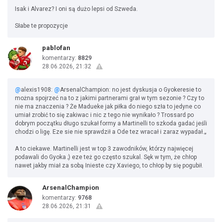
Isak i Alvarez? I oni są dużo lepsi od Szweda.
Słabe te propozycje
pablofan
komentarzy:
8829
28.06.2026, 21:32
@
alexis1908:
@
ArsenalChampion: no jest dyskusja o Gyokeresie to
można spojrzeć na to z jakimi partnerami grał w tym sezonie ? Czy to
nie ma znaczenia ? Że Madueke jak piłka do niego szła to jedyne co
umiał zrobić to się zakiwac i nic z tego nie wynikało ? Trossard po
dobrym początku długo szukał formy a Martinelli to szkoda gadać jeśli
chodzi o ligę. Eze sie nie sprawdził a Ode tez wracał i zaraz wypadał.„
A to ciekawe. Martinelli jest w top 3 zawodników, którzy najwięcej
podawali do Gyoka ;) eze też go często szukal. Sęk w tym, że chłop
nawet jakby miał za sobą Inieste czy Xaviego, to chłop by się pogubił.
ArsenalChampion
komentarzy:
9768
28.06.2026, 21:31