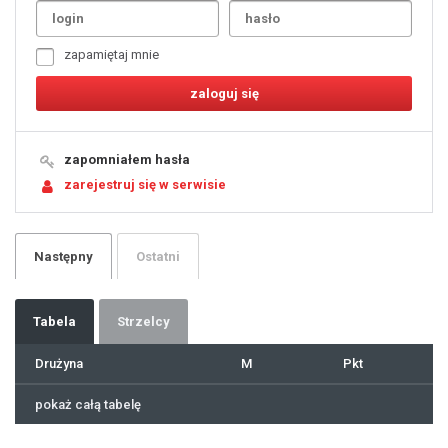
2
3
4
5
6
7
zapamiętaj mnie
8
9
10
11
12
13
14
15
16
17
18
19
zapomniałem hasła
20
21
zarejestruj się w serwisie
22
23
24
25
26
27
28
29
Następny
Ostatni
30
31
32
33
34
35
36
37
Tabela
Strzelcy
38
39
40
41
Drużyna
M
Pkt
42
43
44
45
46
pokaż całą tabelę
47
48
49
50
51