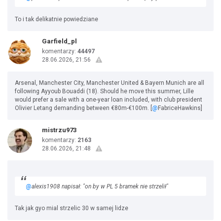
To i tak delikatnie powiedziane
Garfield_pl
komentarzy:
44497
28.06.2026, 21:56
Arsenal, Manchester City, Manchester United & Bayern Munich are all
following Ayyoub Bouaddi (18). Should he move this summer, Lille
would prefer a sale with a one-year loan included, with club president
Olivier Letang demanding between €80m-€100m. [
@
FabriceHawkins]
mistrzu973
komentarzy:
2163
28.06.2026, 21:48
@
alexis1908 napisał: "on by w PL 5 bramek nie strzelił"
Tak jak gyo mial strzelic 30 w samej lidze