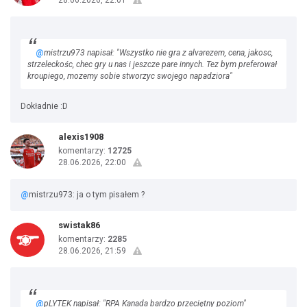
28.06.2026, 22:01
@
mistrzu973 napisał: "Wszystko nie gra z alvarezem, cena, jakosc,
strzeleckośc, chec gry u nas i jeszcze pare innych. Tez bym preferował
kroupiego, mozemy sobie stworzyc swojego napadziora"
Dokładnie :D
alexis1908
komentarzy:
12725
28.06.2026, 22:00
@
mistrzu973: ja o tym pisałem ?
swistak86
komentarzy:
2285
28.06.2026, 21:59
@
pLYTEK napisał: "RPA Kanada bardzo przeciętny poziom"