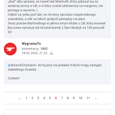
„deal” albo sprawia, że nawet taki Martinelli, który pokazał się ze
świetnej strony w LM, a w lidze został odstawiony na margines, nie
pomaga w wycenie :)
Odbiór na rynku jest taki, że chcemy sprzedać niepotrzebnego
zawodnika, a nikt za takich grubych pieniędzy nie płaci.
Teraz postaw Martinelliego w jakimś innym klubie z LM, który kreował
kluczowe sytuacje lub strzelał bramki ;) Sam Mudryk za 100 poszedł
XD
WygramyTo
komentarzy:
1892
28.06.2026, 21:23
@
ArsenalChampion: do tej pory nie podałeś 9 które mogą zastąpić
słabutkiego Szweda .
Czekam
←
1
2
3
4
5
6
7
8
9
10
11
→
Uda
1