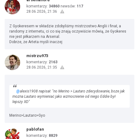
komentarzy:
34860
newsów:
117
28.06.2026, 21:36
Z Gyokeresem w składzie zdobyliśmy mistrzostwo Anglii i finał, a
randomy z internetu, ci co się znają oczywiście mówią, że Gyokeres
nie jest piłkarzem na Arsenal.
Dobrze, że Arteta myśli inaczej
mistrzu973
komentarzy:
2163
28.06.2026, 21:35
@
alexis1908 napisał: "no Merino > Lautaro zdecydowanie, boze jak
mozna Lautaro wymieniać jako wzmocnienie od niego Eddie był
lepszy XD"
Merino>Lautaro>Gyo
pablofan
komentarzy:
8829