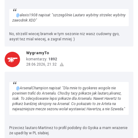
@
alexis1908 napisał: "szczególnie Lautaro wybitny strzelec wybitny
zawodnik XDD"
No, strzelil wiecej bramek w tym sezonie niz wasz cudowny gyo,
asyst tez mial wiecej, a zagral mniej :)
WygramyTo
komentarzy:
1892
28.06.2026, 21:32
@
ArsenalChampion napisał: "Dla mnie to gyokeres wogole nie
powinien trafić do Arsenalu. Choćby tacy piłkarze jak lautaro,alvarez,
isak. To zdecydowanie lepsi piłkarze dla Arsenalu. Nawet Havertz to
piłkarz bardziej skrojony na Arsenal. Co pokazało to że Arteta na
najważniejsze mecze sezonu wolał wystawiać Havertza, a nie Szweda."
Przeciez lautaro Martinez to profil podobny do Gyoka a mam wrażenie
że upadł by w PL słabiej.