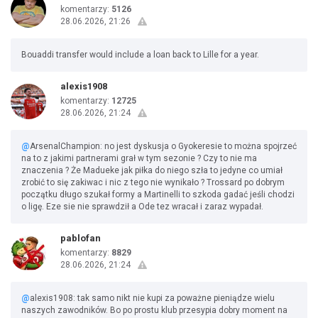
komentarzy:
5126
28.06.2026, 21:26
Bouaddi transfer would include a loan back to Lille for a year.
alexis1908
komentarzy:
12725
28.06.2026, 21:24
@
ArsenalChampion: no jest dyskusja o Gyokeresie to można spojrzeć
na to z jakimi partnerami grał w tym sezonie ? Czy to nie ma
znaczenia ? Że Madueke jak piłka do niego szła to jedyne co umiał
zrobić to się zakiwac i nic z tego nie wynikało ? Trossard po dobrym
początku długo szukał formy a Martinelli to szkoda gadać jeśli chodzi
o ligę. Eze sie nie sprawdził a Ode tez wracał i zaraz wypadał.
pablofan
komentarzy:
8829
28.06.2026, 21:24
@
alexis1908: tak samo nikt nie kupi za poważne pieniądze wielu
naszych zawodników. Bo po prostu klub przesypia dobry moment na