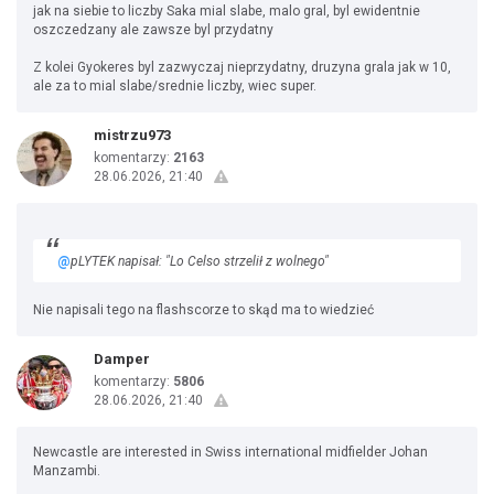
jak na siebie to liczby Saka mial slabe, malo gral, byl ewidentnie
oszczedzany ale zawsze byl przydatny
Z kolei Gyokeres byl zazwyczaj nieprzydatny, druzyna grala jak w 10,
ale za to mial slabe/srednie liczby, wiec super.
mistrzu973
komentarzy:
2163
28.06.2026, 21:40
@
pLYTEK napisał: "Lo Celso strzelił z wolnego"
Nie napisali tego na flashscorze to skąd ma to wiedzieć
Damper
komentarzy:
5806
28.06.2026, 21:40
Newcastle are interested in Swiss international midfielder Johan
Manzambi.