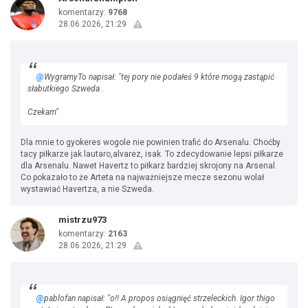
komentarzy:
9768
28.06.2026, 21:29
@
WygramyTo napisał: "tej pory nie podałeś 9 które mogą zastąpić
słabutkiego Szweda .
Czekam"
Dla mnie to gyokeres wogole nie powinien trafić do Arsenalu. Choćby
tacy piłkarze jak lautaro,alvarez, isak. To zdecydowanie lepsi piłkarze
dla Arsenalu. Nawet Havertz to piłkarz bardziej skrojony na Arsenal.
Co pokazało to że Arteta na najważniejsze mecze sezonu wolał
wystawiać Havertza, a nie Szweda.
mistrzu973
komentarzy:
2163
28.06.2026, 21:29
@
pablofan napisał: "o!! A propos osiągnięć strzeleckich. Igor thigo