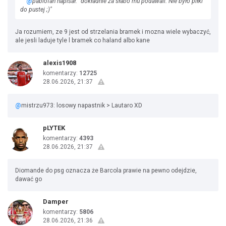
@
pablofan napisał: "dokładnie za słabo mu podawali. Nie było piłki
do pustej ;)"
Ja rozumiem, ze 9 jest od strzelania bramek i mozna wiele wybaczyć,
ale jesli laduje tyle l bramek co haland albo kane
alexis1908
komentarzy:
12725
28.06.2026, 21:37
@
mistrzu973: losowy napastnik > Lautaro XD
pLYTEK
komentarzy:
4393
28.06.2026, 21:37
Diomande do psg oznacza że Barcola prawie na pewno odejdzie,
dawać go
Damper
komentarzy:
5806
28.06.2026, 21:36