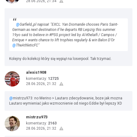
28.06.2026, 21:34
@
Garfield_pl napisał: "EXCL: Yan Diomande chooses Paris Saint-
Germain as next destination if he departs RB Leipzig this summer.
19yo said to believe in #PSG project led by Al-Khelaifi / Campos /
Enrique + wants chance to lift trophies regularly & win Balon D’Or
@
TheAthleticFC"
Kolejny do kolekcji który się wypiął na loserpool. Tak trzymać.
alexis1908
komentarzy:
12725
28.06.2026, 21:32
@
mistrzu973: no Merino > Lautaro zdecydowanie, boze jak mozna
Lautaro wymieniać jako wzmocnienie od niego Eddie był lepszy XD
mistrzu973
komentarzy:
2163
28.06.2026, 21:32