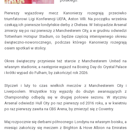
polskiego.
Pierwszy wyjazdowy mecz Kanonierzy rozegrają przeciwko
triumfatorowi Ligi Konferencji UEFA, Aston Villi. Na początku września
czekają ich pierwsze londyńskie derby z Chelsea. W listopadzie Arsenal
zmierzy się po raz pierwszy z Manchesterem City, a w grudniu odwiedzi
Tottenham Hotspur Stadium, co będzie częścią intensywnego okresu
świąteczno-noworocznego, podczas którego Kanonierzy rozegrają
osiem spotkań w stolicy.
Okres świąteczny przyniesie też starcie z Manchesterem United na
własnym stadionie, a następnie wyjazd na Boxing Day do Crystal Palace
i krótki wypad do Fulham, by zakończyć rok 2026.
Styczeń i luty to czas wielkich meczów z Manchesterem City i
Liverpoolem. Wszystkie trzy wyjazdy do drużyn awansujących z
Championship odbędą się w drugiej połowie sezonu. W styczniu
Arsenal odwiedzi Hull City po raz pierwszy od 2016 roku, a w kwietniu
po raz pierwszy zawita na CBS Arena, by zmierzyć się z Coventry.
Maj rozpocznie się derbami północnego Londynu na własnym boisku, a
miesiąc zakończy się meczem z Brighton & Hove Albion na Emirates