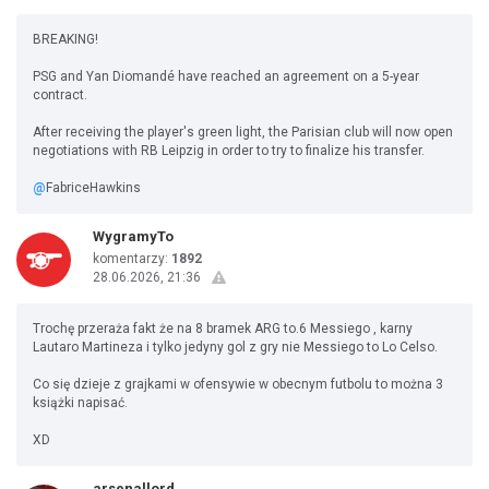
BREAKING!
PSG and Yan Diomandé have reached an agreement on a 5-year
contract.
After receiving the player's green light, the Parisian club will now open
negotiations with RB Leipzig in order to try to finalize his transfer.
@
FabriceHawkins
WygramyTo
komentarzy:
1892
28.06.2026, 21:36
Trochę przeraża fakt że na 8 bramek ARG to.6 Messiego , karny
Lautaro Martineza i tylko jedyny gol z gry nie Messiego to Lo Celso.
Co się dzieje z grajkami w ofensywie w obecnym futbolu to można 3
książki napisać.
XD
arsenallord