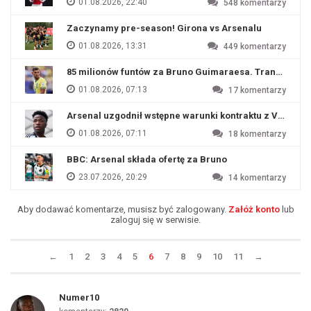
01.08.2026, 22:40
548
komentarzy
Zaczynamy pre-season! Girona vs Arsenalu
01.08.2026, 13:31
449
komentarzy
85 milionów funtów za Bruno Guimaraesa. Transfer na o
01.08.2026, 07:13
17
komentarzy
Arsenal uzgodnił wstępne warunki kontraktu z Viniciu
01.08.2026, 07:11
18
komentarzy
BBC: Arsenal składa ofertę za Bruno
23.07.2026, 20:29
14
komentarzy
Aby dodawać komentarze, musisz być zalogowany.
Załóż konto
lub
zaloguj się w serwisie.
←
1
2
3
4
5
6
7
8
9
10
11
→
Numer10