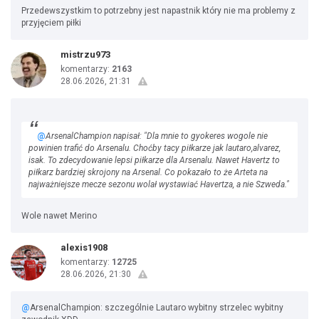
Przedewszystkim to potrzebny jest napastnik który nie ma problemy z
przyjęciem piłki
mistrzu973
komentarzy:
2163
28.06.2026, 21:31
@
ArsenalChampion napisał: "Dla mnie to gyokeres wogole nie
powinien trafić do Arsenalu. Choćby tacy piłkarze jak lautaro,alvarez,
isak. To zdecydowanie lepsi piłkarze dla Arsenalu. Nawet Havertz to
piłkarz bardziej skrojony na Arsenal. Co pokazało to że Arteta na
najważniejsze mecze sezonu wolał wystawiać Havertza, a nie Szweda."
Wole nawet Merino
alexis1908
komentarzy:
12725
28.06.2026, 21:30
@
ArsenalChampion: szczególnie Lautaro wybitny strzelec wybitny