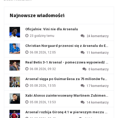
Najnowsze wiadomości
Oficjalnie: Vini nie dla Arsenalu
23 godziny temu
24
komentarzy
Christian Norgaard przenosi się z Arsenalu do Everton
06.08.2026, 12:05
11
komentarzy
Real Betis 3-1 Arsenal - pomeczowa wypowiedź Artety
06.08.2026, 09:32
0
komentarzy
Arsenal sięga po Guimarãesa za 75 milionów funtów
05.08.2026, 13:55
17
komentarzy
Xabi Alonso zainteresowany Martinem Zubimendim
05.08.2026, 13:53
14
komentarzy
Arsenal rozbija Gironę 4:1 w pierwszym meczu przyg