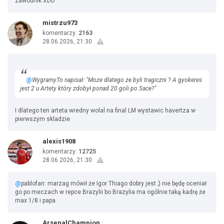
zawodnik XDD
mistrzu973
komentarzy:
2163
28.06.2026, 21:30
@
WygramyTo napisał: "Może dlatego że byli tragiczni ? A gyokeres
jest 2 u Artety który zdobył ponad 20 goli po Sace?"
I dlatego ten arteta wredny wolal na final LM wystawic havertza w
pierwszym skladzie
alexis1908
komentarzy:
12725
28.06.2026, 21:30
@
pablofan: marzag mówił że Igor Thiago dobry jest ;) nie będę oceniał
go po meczach w repce Brazylii bo Brazylia ma ogólnie taką kadrę że
max 1/8 i papa.
ArsenalChampion