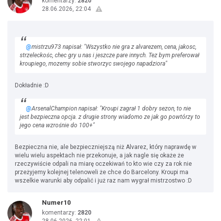
komentarzy:
2820
28.06.2026, 22:04
@
mistrzu973 napisał: "Wszystko nie gra z alvarezem, cena, jakosc,
strzeleckośc, chec gry u nas i jeszcze pare innych. Tez bym preferował
kroupiego, mozemy sobie stworzyc swojego napadziora"
Dokładnie :D
@
ArsenalChampion napisał: "Kroupi zagrał 1 dobry sezon, to nie
jest bezpieczna opcja. z drugie strony wiadomo ze jak go powtórzy to
jego cena wzrośnie do 100+"
Bezpieczna nie, ale bezpieczniejszą niż Alvarez, który naprawdę w
wielu wielu aspektach nie przekonuje, a jak nagle się okaże że
rzeczywiście odpali na miarę oczekiwań to kto wie czy za rok nie
przeżyjemy kolejnej telenoweli że chce do Barcelony. Kroupi ma
wszelkie warunki aby odpalić i już raz nam wygrał mistrzostwo :D
Numer10
komentarzy:
2820