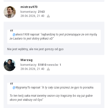
mistrzu973
komentarzy:
2163
28.06.2026, 21:40
@
alexis1908 napisał: "najbardziej to jest przerażające że oni myślą
że Lautaro to jest dobry piłkarz xD"
Nie jest wybitny, ale nie jest gorszy od gyo
Marzag
komentarzy:
51810
newsów:
1
28.06.2026, 21:40
@
WygramyTo napisał: "A ty cały czas piszesz że gyo to porażka.
To ten twój saka miał świetny sezon czy tragiczny bo się już gubie
skoro jest słabszy od Gyo"