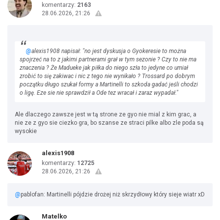
komentarzy:
2163
28.06.2026, 21:26
@
alexis1908 napisał: "no jest dyskusja o Gyokeresie to można
spojrzeć na to z jakimi partnerami grał w tym sezonie ? Czy to nie ma
znaczenia ? Że Madueke jak piłka do niego szła to jedyne co umiał
zrobić to się zakiwac i nic z tego nie wynikało ? Trossard po dobrym
początku długo szukał formy a Martinelli to szkoda gadać jeśli chodzi
o ligę. Eze sie nie sprawdził a Ode tez wracał i zaraz wypadał."
Ale dlaczego zawsze jest w tą strone ze gyo nie mial z kim grac, a
nie ze z gyo sie ciezko gra, bo szanse ze straci pilke albo zle poda są
wysokie
alexis1908
komentarzy:
12725
28.06.2026, 21:26
@
pablofan: Martinelli pójdzie drożej niż skrzydłowy który sieje wiatr xD
Matelko