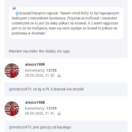
@
ArsenalChampion napisał: "Nawet vitold który to był największym
fanboyem i miłośnikiem Gyokeresa. Przyznał że trollowal i stwierdził
ostatecznie że to jest za słaby piłkarz na Arsenal. A z wami najgorsze
jest to że nie trollujecie, wam się serio wydaje że Szwed to piłkarz na
podstawę w Arsenalu."
Kłaniam się nisko. Nic dodać, nic ująć.
alexis1908
komentarzy:
12725
28.06.2026, 21:42
@
mistrzu973: on by w PL 5 bramek nie strzelił
alexis1908
komentarzy:
12725
28.06.2026, 21:41
@
mistrzu973: jest gorszy od każdego