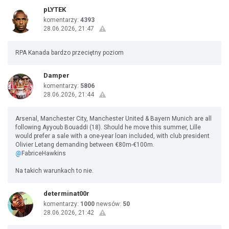
pLYTEK
komentarzy:
4393
28.06.2026, 21:47
RPA Kanada bardzo przeciętny poziom
Damper
komentarzy:
5806
28.06.2026, 21:44
Arsenal, Manchester City, Manchester United & Bayern Munich are all
following Ayyoub Bouaddi (18). Should he move this summer, Lille
would prefer a sale with a one-year loan included, with club president
Olivier Letang demanding between €80m-€100m.
@
FabriceHawkins
Na takich warunkach to nie.
determinat00r
komentarzy:
1000
newsów:
50
28.06.2026, 21:42