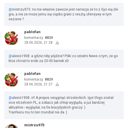
@
mistrzu973: no nie właśnie zawsze jest narracja że to z Gyo się źle
gra, a nie że może jemu się ciężko grało z resztą ofensywy w tym
sezonie ?
pablofan
komentarzy:
8829
28.06.2026, 21:28
@
alexis1908: a gdzie niby pójdzie? Póki co ostatni News o tym, że go
ktoś chciał to sroki za 20-30 baniek xD
pablofan
komentarzy:
8829
28.06.2026, 21:27
@
alexis1908: o!! A propos osiągnięć strzeleckich. Igor thigo został
vice strzelcem PL, a zobacz jak chłop wygląda, a już bardziej
aktualnie - wyglądał, na tle brazylijskich graczy :)
Tranfesru mu to ten mundial nie da :)
mistrzu973