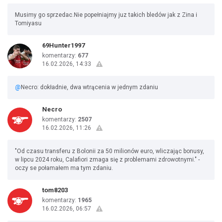
Musimy go sprzedac.Nie popełniajmy juz takich bledów jak z Zina i
Tomiyasu
69Hunter1997
komentarzy:
677
16.02.2026, 14:33
@
Necro: dokładnie, dwa wtrącenia w jednym zdaniu
Necro
komentarzy:
2507
16.02.2026, 11:26
"Od czasu transferu z Bolonii za 50 milionów euro, wliczając bonusy,
w lipcu 2024 roku, Calafiori zmaga się z problemami zdrowotnymi." -
oczy se połamałem ma tym zdaniu.
tom8203
komentarzy:
1965
16.02.2026, 06:57