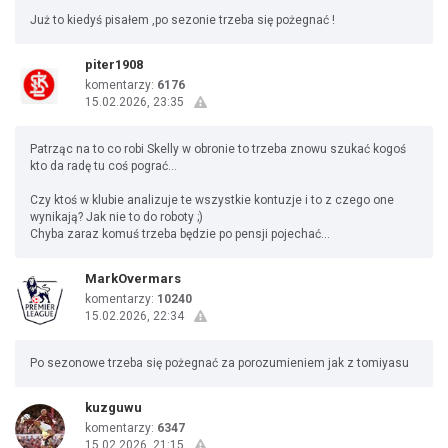
Już to kiedyś pisałem ,po sezonie trzeba się pożegnać !
piter1908
komentarzy:
6176
15.02.2026, 23:35
Patrząc na to co robi Skelly w obronie to trzeba znowu szukać kogoś
kto da radę tu coś pograć...
Czy ktoś w klubie analizuje te wszystkie kontuzje i to z czego one
wynikają? Jak nie to do roboty ;)
Chyba zaraz komuś trzeba będzie po pensji pojechać...
MarkOvermars
komentarzy:
10240
15.02.2026, 22:34
Po sezonowe trzeba się pożegnać za porozumieniem jak z tomiyasu
kuzguwu
komentarzy:
6347
15.02.2026, 21:15