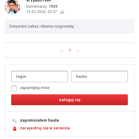
krzykus1990
komentarzy:
7929
15.02.2026, 20:27
Dożywotni zakaz robienia rozgrzewkę
←
1
→
Uda
1
2
3
4
5
6
7
zapamiętaj mnie
8
9
10
11
12
13
14
15
16
17
18
19
zapomniałem hasła
20
21
zarejestruj się w serwisie
22
23
24
25
26