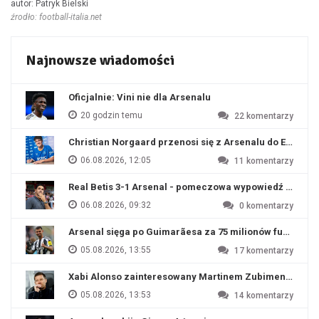
autor: Patryk Bielski
źrodło: football-italia.net
Najnowsze wiadomości
Oficjalnie: Vini nie dla Arsenalu
20 godzin temu
22
komentarzy
Christian Norgaard przenosi się z Arsenalu do Everton
06.08.2026, 12:05
11
komentarzy
Real Betis 3-1 Arsenal - pomeczowa wypowiedź Artety
06.08.2026, 09:32
0
komentarzy
Arsenal sięga po Guimarãesa za 75 milionów funtów
05.08.2026, 13:55
17
komentarzy
Xabi Alonso zainteresowany Martinem Zubimendim
05.08.2026, 13:53
14
komentarzy