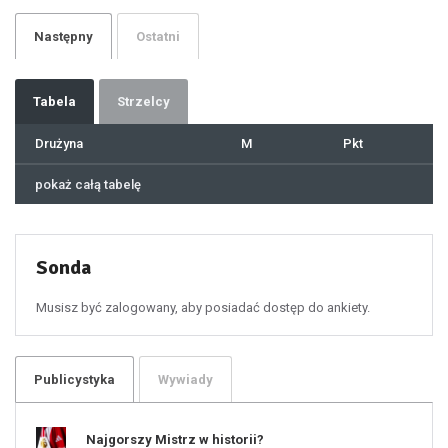
27
28
29
Następny
Ostatni
30
31
32
33
34
35
36
37
Tabela
Strzelcy
38
39
40
41
Drużyna
M
Pkt
42
43
44
45
46
pokaż całą tabelę
47
48
49
50
51
52
53
54
55
Sonda
56
57
58
59
60
Musisz być zalogowany, aby posiadać dostęp do ankiety.
61
100
101
102
103
104
105
106
Publicystyka
Wywiady
107
108
109
110
111
112
Najgorszy Mistrz w historii?
113
114