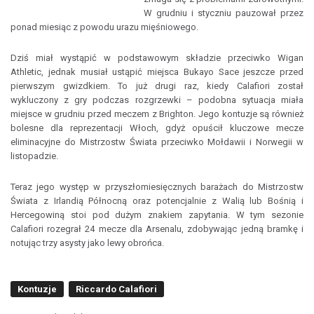
W grudniu i styczniu pauzował przez
ponad miesiąc z powodu urazu mięśniowego.
Dziś miał wystąpić w podstawowym składzie przeciwko Wigan
Athletic, jednak musiał ustąpić miejsca Bukayo Sace jeszcze przed
pierwszym gwizdkiem. To już drugi raz, kiedy Calafiori został
wykluczony z gry podczas rozgrzewki – podobna sytuacja miała
miejsce w grudniu przed meczem z Brighton. Jego kontuzje są również
bolesne dla reprezentacji Włoch, gdyż opuścił kluczowe mecze
eliminacyjne do Mistrzostw Świata przeciwko Mołdawii i Norwegii w
listopadzie.
Teraz jego występ w przyszłomiesięcznych barażach do Mistrzostw
Świata z Irlandią Północną oraz potencjalnie z Walią lub Bośnią i
Hercegowiną stoi pod dużym znakiem zapytania. W tym sezonie
Calafiori rozegrał 24 mecze dla Arsenalu, zdobywając jedną bramkę i
notując trzy asysty jako lewy obrońca.
Kontuzje
Riccardo Calafiori