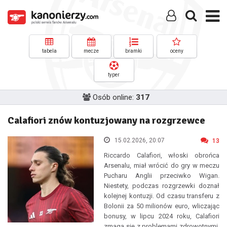
tabela
mecze
bramki
oceny
typer
Osób online:
317
Calafiori znów kontuzjowany na rozgrzewce
15.02.2026, 20:07
13
Riccardo Calafiori, włoski obrońca
Arsenalu, miał wrócić do gry w meczu
Pucharu Anglii przeciwko Wigan.
Niestety, podczas rozgrzewki doznał
kolejnej kontuzji. Od czasu transferu z
Bolonii za 50 milionów euro, wliczając
bonusy, w lipcu 2024 roku, Calafiori
zmaga się z problemami zdrowotnymi.