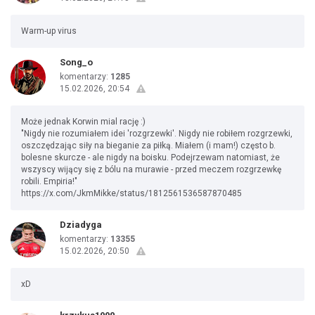
Warm-up virus
Song_o
komentarzy:
1285
15.02.2026, 20:54
Może jednak Korwin mial rację :)
"Nigdy nie rozumiałem idei 'rozgrzewki'. Nigdy nie robiłem rozgrzewki,
oszczędzając siły na bieganie za piłką. Miałem (i mam!) często b.
bolesne skurcze - ale nigdy na boisku. Podejrzewam natomiast, że
wszyscy wijący się z bólu na murawie - przed meczem rozgrzewkę
robili. Empiria!"
https://x.com/JkmMikke/status/1812561536587870485
Dziadyga
komentarzy:
13355
15.02.2026, 20:50
xD