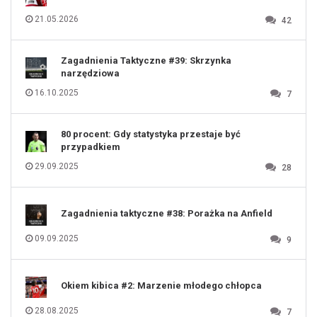
115
116
21.05.2026
42
117
118
119
120
121
122
123
Zagadnienia Taktyczne #39: Skrzynka
124
125
narzędziowa
126
127
128
16.10.2025
7
129
130
131
80 procent: Gdy statystyka przestaje być
przypadkiem
29.09.2025
28
Zagadnienia taktyczne #38: Porażka na Anfield
09.09.2025
9
Okiem kibica #2: Marzenie młodego chłopca
28.08.2025
7