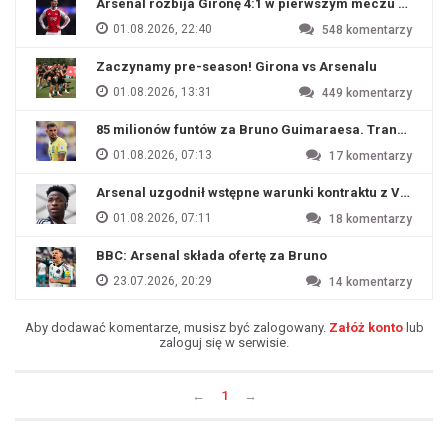
Arsenal rozbija Gironę 4:1 w pierwszym meczu przyg
01.08.2026, 22:40
548
komentarzy
Zaczynamy pre-season! Girona vs Arsenalu
01.08.2026, 13:31
449
komentarzy
85 milionów funtów za Bruno Guimaraesa. Transfer na o
01.08.2026, 07:13
17
komentarzy
Arsenal uzgodnił wstępne warunki kontraktu z Viniciu
01.08.2026, 07:11
18
komentarzy
BBC: Arsenal składa ofertę za Bruno
23.07.2026, 20:29
14
komentarzy
Aby dodawać komentarze, musisz być zalogowany.
Załóż konto
lub
zaloguj się w serwisie.
←
1
→