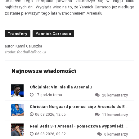
udziałem tego chłopaka powinna zakończyć się w ciągu kilku
najbliższych dni. Wygląda więc na to, że Yannick Carrasco już niedługo
zostanie pierwszym tego lata wzmocnieniem Arsenalu.
Transfery
Yannick Carrasco
autor: Kamil Gałuszka
źrodło: football-talk.co.uk
Najnowsze wiadomości
Oficjalnie: Vini nie dla Arsenalu
17 godzin temu
20
komentarzy
Christian Norgaard przenosi się z Arsenalu do Everton
06.08.2026, 12:05
11
komentarzy
Real Betis 3-1 Arsenal - pomeczowa wypowiedź Artety
06.08.2026, 09:32
0
komentarzy