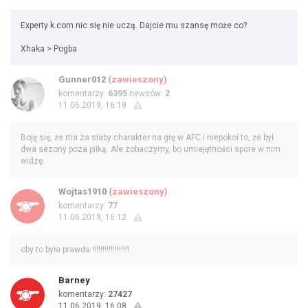
Experty k.com nic się nie uczą. Dajcie mu szansę może co?
Xhaka > Pogba
Gunner012
(zawieszony)
komentarzy:
6395
newsów:
2
11.06.2019, 16:19
Boję się, że ma za słaby charakter na grę w AFC i niepokoi to, że był
dwa sezony poza piłką. Ale zobaczymy, bo umiejętności spore w nim
widzę.
Wojtas1910
(zawieszony)
komentarzy:
77
11.06.2019, 16:12
oby to była prawda !!!!!!!!!!!!!!!!!!
Barney
komentarzy:
27427
11.06.2019, 16:08