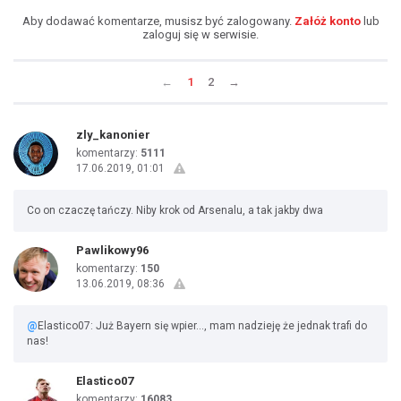
Aby dodawać komentarze, musisz być zalogowany.
Załóż konto
lub
zaloguj się w serwisie.
←
1
2
→
zly_kanonier
komentarzy:
5111
17.06.2019, 01:01
Co on czaczę tańczy. Niby krok od Arsenalu, a tak jakby dwa
Pawlikowy96
komentarzy:
150
13.06.2019, 08:36
@
Elastico07: Już Bayern się wpier..., mam nadzieję że jednak trafi do
nas!
Elastico07
komentarzy:
16083