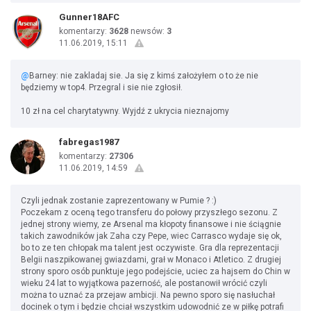
Gunner18AFC
komentarzy:
3628
newsów:
3
11.06.2019, 15:11
@
Barney: nie zakladaj sie. Ja się z kimś założyłem o to że nie
będziemy w top4. Przegral i sie nie zgłosił.
10 zł na cel charytatywny. Wyjdź z ukrycia nieznajomy
fabregas1987
komentarzy:
27306
11.06.2019, 14:59
Czyli jednak zostanie zaprezentowany w Pumie ? :)
Poczekam z oceną tego transferu do połowy przyszłego sezonu. Z
jednej strony wiemy, ze Arsenal ma kłopoty finansowe i nie ściągnie
takich zawodników jak Zaha czy Pepe, wiec Carrasco wydaje się ok,
bo to ze ten chłopak ma talent jest oczywiste. Gra dla reprezentacji
Belgii naszpikowanej gwiazdami, grał w Monaco i Atletico. Z drugiej
strony sporo osób punktuje jego podejście, uciec za hajsem do Chin w
wieku 24 lat to wyjątkowa pazerność, ale postanowił wrócić czyli
można to uznać za przejaw ambicji. Na pewno sporo się nasłuchał
docinek o tym i będzie chciał wszystkim udowodnić ze w piłkę potrafi