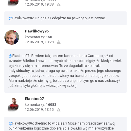
12.06.2019, 19:38
@
Pawlikowy96: On gdzieś odejdzie na pewno,to jest pewne.
Pawlikowy96
komentarzy:
150
12.06.2019, 13:28
@
Elastico07: Powiem tak, jestem fanem talentu Carrasco już od
czasów Atletico i nawet nie wyobrażałem sobie nigdy, że kiedykolwiek
będziemy się nim interesować. To że dogadali to kontrakt
indywidualny to jedno, druga sprawa to taka że prezes jego obecnego
zespołu jest sceptycznie nastawiony na transfer lidera jego zespołu.
Mam nadzieję, że się mylę, bo bardzo chętnie bym go u nas zobaczył -
już zimą było głośno, a wiesz jak wyszło :)
Elastico07
komentarzy:
16083
12.06.2019, 13:15
@
Pawlikowy96: Średnio to widzisz ? Może nam przedstawisz twój
punkt widzenia logicznie dobierając słowa,bo wg mnie wszystkie