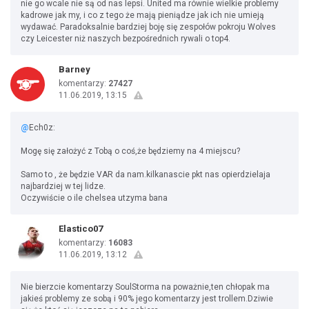
nie go wcale nie są od nas lepsi. United ma równie wielkie problemy
kadrowe jak my, i co z tego że mają pieniądze jak ich nie umieją
wydawać. Paradoksalnie bardziej boję się zespołów pokroju Wolves
czy Leicester niż naszych bezpośrednich rywali o top4.
Barney
komentarzy:
27427
11.06.2019, 13:15
@
Ech0z:
Mogę się założyć z Tobą o coś,że będziemy na 4 miejscu?
Samo to , że będzie VAR da nam.kilkanascie pkt nas opierdzielaja
najbardziej w tej lidze.
Oczywiście o ile chelsea utzyma bana
Elastico07
komentarzy:
16083
11.06.2019, 13:12
Nie bierzcie komentarzy SoulStorma na poważnie,ten chłopak ma
jakieś problemy ze sobą i 90% jego komentarzy jest trollem.Dziwie