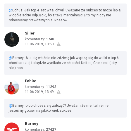
@
Ech0z: Jak top 4 jest w tej chwili uważane za sukces to może lepiej
w ogóle sobie odpuścić, bo z taką mentalnością to my nigdy nie
odniesiemy prawdziwych sukcesów.
Siller
komentarzy:
1748
11.06.2019, 13:53
@
Barney: A ja się właśnie nie zdziwię jak włączą się do walki o top 6,
choć bardziej to będzie wynikało ze słabości United, Chelsea i ( oby
nie ) nas.
Ech0z
komentarzy:
11292
11.06.2019, 13:49
@
Barney: o co chcesz się założyć? Uważam że mentalnie nie
jesteśmy gotowi na jakikolwiek sukces
Barney
komentarzy:
27427