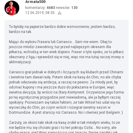
Armata500
komentarzy:
4683
newsów:
130
12.06.2019, 08:35
To byłoby na papierze bardzo dobre wzmocnienie, jestem bardzo,
bardzo na tak.
Mając do wyboru Frasera lub Carrasco... Sam nie wiem. Obaj to
jeszcze młodzi zawodnicy, tuż przed najlepszym okresem dla
piłkarza, wchodzą w ten wiek dopiero. Fraser o tyle spoko, że to piłkarz
obeznany z ligą i sprawdził się w niej, więc nie ma tutaj raczej mowy o
aklimatyzacji.
Carrasco grał jednak w dobrych i liczących się klubach przed Chinami
i świetnie tam dawał radę. Potem skok na kasę do Chin, no ale chyba
jednak odezwała się ambicja, a raczej na pewno. Za młody jest, by
odcinać kupony i ma jeszcze dużo do pokazania w Europie, więc
świetna decyzja, by wrócić na Stary Kontynent. Oczywiście jego forma
po tej egzotycznej przygodzie jest niewiadomą, ale ja byłbym raczej
spokojny. Pocieszam się także faktem, że taki Witsel też udał się na
wycieczkę do Chin, po czym wrócił i rozegrał świetny sezon w
Dortmundzie. A jest starszy niż Carrasco. No i również jest Belgiem :)
Zarzuty, że skoro taki skok na kasę zrobił w tak młodym wieku, to że
nie będzie mu się chciało grać i to leń pokroju Ozila... No sorry, ale
chyba wraca, nie? Więc samo to już coś znaczy. Swoje zarobił i jak