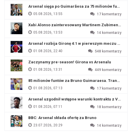
Arsenal sięga po Guimarãesa za 75 milionów funtów
05.08.2026, 13:55
17
komentarzy
Xabi Alonso zainteresowany Martinem Zubimendim
05.08.2026, 13:53
14
komentarzy
Arsenal rozbija Gironę 4:1 w pierwszym meczu przyg
01.08.2026, 22:40
548
komentarzy
Zaczynamy pre-season! Girona vs Arsenalu
01.08.2026, 13:31
449
komentarzy
85 milionów funtów za Bruno Guimaraesa. Transfer na o
01.08.2026, 07:13
17
komentarzy
Arsenal uzgodnił wstępne warunki kontraktu z Viniciu
01.08.2026, 07:11
18
komentarzy
BBC: Arsenal składa ofertę za Bruno
23.07.2026, 20:29
14
komentarzy