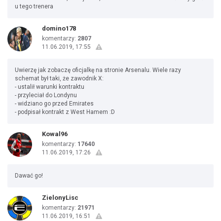
u tego trenera
domino178
komentarzy:
2807
11.06.2019, 17:55
Uwierzę jak zobaczę oficjalkę na stronie Arsenalu. Wiele razy
schemat był taki, że zawodnik X:
- ustalił warunki kontraktu
- przyleciał do Londynu
- widziano go przed Emirates
- podpisał kontrakt z West Hamem :D
Kowal96
komentarzy:
17640
11.06.2019, 17:26
Dawać go!
ZielonyLisc
komentarzy:
21971
11.06.2019, 16:51