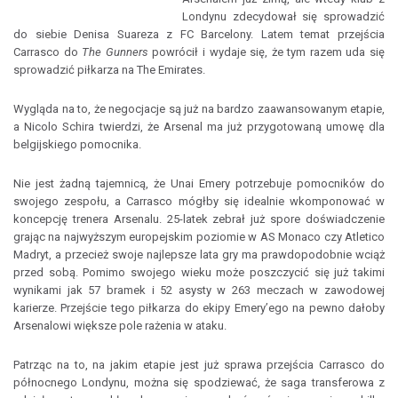
Londynu zdecydował się sprowadzić
do siebie Denisa Suareza z FC Barcelony. Latem temat przejścia
Carrasco do
The Gunners
powrócił i wydaje się, że tym razem uda się
sprowadzić piłkarza na The Emirates.
Wygląda na to, że negocjacje są już na bardzo zaawansowanym etapie,
a Nicolo Schira twierdzi, że Arsenal ma już przygotowaną umowę dla
belgijskiego pomocnika.
Nie jest żadną tajemnicą, że Unai Emery potrzebuje pomocników do
swojego zespołu, a Carrasco mógłby się idealnie wkomponować w
koncepcję trenera Arsenalu. 25-latek zebrał już spore doświadczenie
grając na najwyższym europejskim poziomie w AS Monaco czy Atletico
Madryt, a przecież swoje najlepsze lata gry ma prawdopodobnie wciąż
przed sobą. Pomimo swojego wieku może poszczycić się już takimi
wynikami jak 57 bramek i 52 asysty w 263 meczach w zawodowej
karierze. Przejście tego piłkarza do ekipy Emery’ego na pewno dałoby
Arsenalowi większe pole rażenia w ataku.
Patrząc na to, na jakim etapie jest już sprawa przejścia Carrasco do
północnego Londynu, można się spodziewać, że saga transferowa z