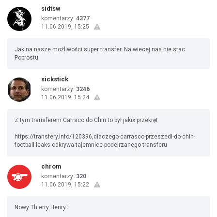
sidtsw
komentarzy:
4377
11.06.2019, 15:25
Jak na nasze możliwości super transfer. Na wiecej nas nie stac.
Poprostu
sickstick
komentarzy:
3246
11.06.2019, 15:24
Z tym transferem Carrsco do Chin to był jakiś przekręt
https://transfery.info/120396,dlaczego-carrasco-przeszedl-do-chin-
football-leaks-odkrywa-tajemnice-podejrzanego-transferu
chrom
komentarzy:
320
11.06.2019, 15:22
Nowy Thierry Henry !