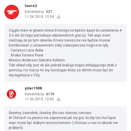
toure2
komentarzy:
527
11.06.2019, 13:04
Ciągle mam w głowie słowa Emerego że będzie dążył do ustawienia 4-
3-3 ale do tego potrzebuje odpowiednich graczy. Tak więc mam
nadzieję że po tym okienku Emery nareszcie nie będzie musiał
kombinować z ustawieniem żeby zabezpieczać tragiczne tyły.
. Carrasco Laca Auba
. Xhaka Torreira Praet
Moreno Andersen Sokratis Bellerin
Taki skład niby jest ok ale jednak brakuje kogoś sklejającego atak z
pomocą i tu marzy mi się Gundogan który za 40mln może być do
wyciągnięcia z City.
piter1908
komentarzy:
6176
11.06.2019, 13:00
Świetny zawodnik, idealny dla nas również cenowo.
W Chinach na pewno nie zapomniał jak się gra, liczby też ma fajne
więc może być dobrym wzmocnieniem ( chociaż u nas to akurat nie
problem)