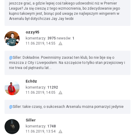
jeszcze grać, a gdzie lepiej coś takiego udowodnić niż w Premier
League? Ja się cieszę z tego wzmocnienia, bo zdecydowanie jego
kupno takowym jest, biorąc pod uwagę ze najlepszym wingerem w
Arsenalu był dotychczas Jay Jay Iwobi
ozzy95
komentarzy:
3975
newsów:
1
11.06.2019, 14:55
@
Siller: Dokładnie. Powinniśmy zaorać ten klub, bo nie bije się o
miszcza z City i Liverpoolem. Na szczęście to tylko stan przejściowy i
nie trwa od piętnastu lat...
Ech0z
komentarzy:
11292
11.06.2019, 14:05
@
Siller: takie czasy, o sukcesach Arsenalu można pomarzyć jedynie
Siller
komentarzy:
1748
11.06.2019, 13:54