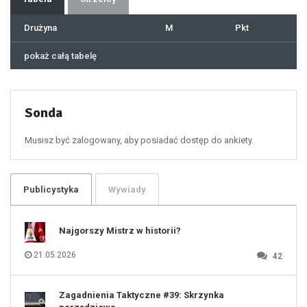
38
39
40
41
Drużyna
M
Pkt
42
43
44
45
46
pokaż całą tabelę
47
48
49
50
51
52
53
54
55
Sonda
56
57
58
59
60
Musisz być zalogowany, aby posiadać dostęp do ankiety.
61
100
101
102
103
104
105
106
Publicystyka
Wywiady
107
108
109
110
111
112
Najgorszy Mistrz w historii?
113
114
115
116
21.05.2026
42
117
118
119
120
121
122
123
Zagadnienia Taktyczne #39: Skrzynka
124
125