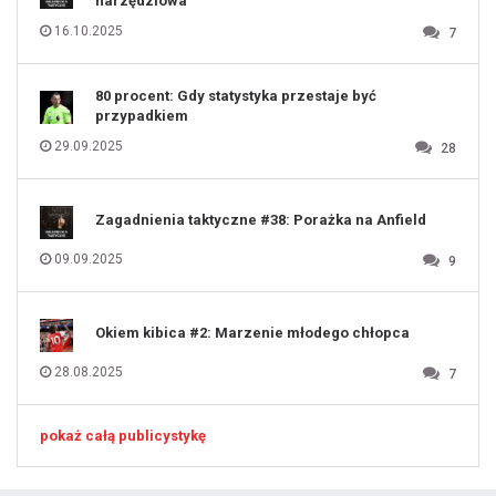
narzędziowa
126
127
128
16.10.2025
7
129
130
131
80 procent: Gdy statystyka przestaje być
przypadkiem
29.09.2025
28
Zagadnienia taktyczne #38: Porażka na Anfield
09.09.2025
9
Okiem kibica #2: Marzenie młodego chłopca
28.08.2025
7
pokaż całą publicystykę