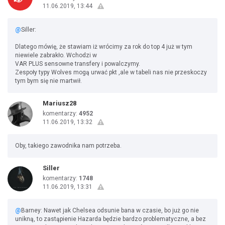
11.06.2019, 13:44
@
Siller:
Dlatego mówię, że stawiam iż wrócimy za rok do top 4 już w tym
niewiele zabrakło. Wchodzi w
VAR PLUS sensowne transfery i powalczymy.
Zespoły typy Wolves mogą urwać pkt ,ale w tabeli nas nie przeskoczy
tym bym się nie martwił.
Mariusz28
komentarzy:
4952
11.06.2019, 13:32
Oby, takiego zawodnika nam potrzeba.
Siller
komentarzy:
1748
11.06.2019, 13:31
@
Barney: Nawet jak Chelsea odsunie bana w czasie, bo już go nie
unikną, to zastąpienie Hazarda będzie bardzo problematyczne, a bez