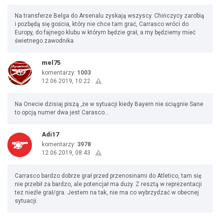
Na transferze Belga do Arsenalu zyskają wszyscy. Chińczycy zarobią
i pozbędą się gościa, który nie chce tam grać, Carrasco wróci do
Europy, do fajnego klubu w którym będzie grał, a my będziemy mieć
świetnego zawodnika
mel75
komentarzy:
1003
12.06.2019, 10:22
Na Onecie dzisiaj piszą ,że w sytuacji kiedy Bayern nie ściągnie Sane
to opcją numer dwa jest Carasco...
Adi17
komentarzy:
3978
12.06.2019, 08:43
Carrasco bardzo dobrze grał przed przenosinami do Atletico, tam się
nie przebił za bardzo, ale potencjał ma duży. Z resztą w reprezentacji
tez nieźle grał/gra. Jestem na tak, nie ma co wybrzydzać w obecnej
sytuacji.