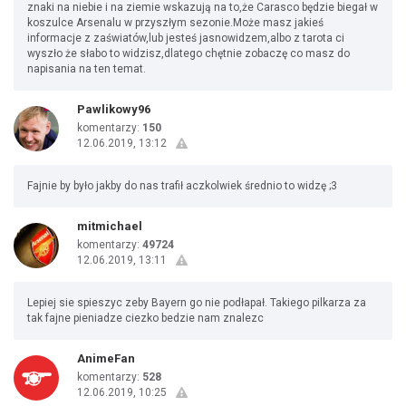
znaki na niebie i na ziemie wskazują na to,że Carasco będzie biegał w
koszulce Arsenalu w przyszłym sezonie.Może masz jakieś
informacje z zaświatów,lub jesteś jasnowidzem,albo z tarota ci
wyszło że słabo to widzisz,dlatego chętnie zobaczę co masz do
napisania na ten temat.
Pawlikowy96
komentarzy:
150
12.06.2019, 13:12
Fajnie by było jakby do nas trafił aczkolwiek średnio to widzę ;3
mitmichael
komentarzy:
49724
12.06.2019, 13:11
Lepiej sie spieszyc zeby Bayern go nie podłapał. Takiego pilkarza za
tak fajne pieniadze ciezko bedzie nam znalezc
AnimeFan
komentarzy:
528
12.06.2019, 10:25