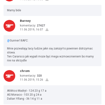
Mamy bide
Barney
komentarzy:
27427
11.06.2019, 16:07
@
Gunner18AFC:
Mnie pozwalają tacy ludzie jakn się założył to powinien dotrzymac
slowa.
Ten Cararsco jak wypali może być mega wzmoecnieniem bo mamy
nie na skrzydle
chrom
komentarzy:
320
11.06.2019, 15:26
Atlético Madryt - 124 23 g 17 a
AS Monaco - 103 20 g 24 a
Dalian Yifang - 36 14 g 11 a