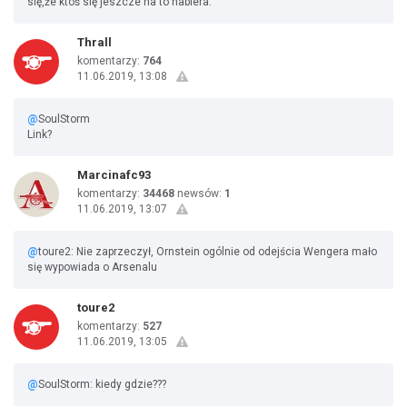
się,że ktoś się jeszcze na to nabiera.
Thrall
komentarzy:
764
11.06.2019, 13:08
@
SoulStorm
Link?
Marcinafc93
komentarzy:
34468
newsów:
1
11.06.2019, 13:07
@
toure2: Nie zaprzeczył, Ornstein ogólnie od odejścia Wengera mało
się wypowiada o Arsenalu
toure2
komentarzy:
527
11.06.2019, 13:05
@
SoulStorm: kiedy gdzie???