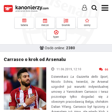
tabela
mecze
bramki
oceny
typer
Osób online:
2380
Carrasco o krok od Arsenalu
11.06.2019, 12:10
66
Dziennikarz
La Gazzetta dello Sport
,
Nicolo Schira, twierdzi, że Arsenal
uzgodnił już warunki indywidualnej
umowy z Yannickiem Carrasco i teraz
pozostaje tylko dogadać się z
obecnym pracodawcą Belga, chińskim
Dalian Yifang. Carrasco był łączony z
Arsenalem już zimą, ale wtedy klub z