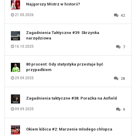
112
Najgorszy Mistrz w historii?
113
114
115
116
21.05.2026
42
117
118
119
120
121
122
123
Zagadnienia Taktyczne #39: Skrzynka
124
125
narzędziowa
126
127
128
16.10.2025
7
129
130
131
80 procent: Gdy statystyka przestaje być
przypadkiem
29.09.2025
28
Zagadnienia taktyczne #38: Porażka na Anfield
09.09.2025
9
Okiem kibica #2: Marzenie młodego chłopca