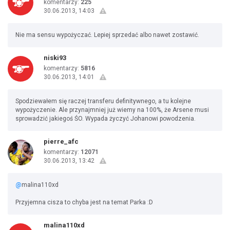
komentarzy:
225
30.06.2013, 14:03
Nie ma sensu wypożyczać. Lepiej sprzedać albo nawet zostawić.
niski93
komentarzy:
5816
30.06.2013, 14:01
Spodziewałem się raczej transferu definitywnego, a tu kolejne
wypożyczenie. Ale przynajmniej już wiemy na 100%, że Arsene musi
sprowadzić jakiegoś ŚO. Wypada życzyć Johanowi powodzenia.
pierre_afc
komentarzy:
12071
30.06.2013, 13:42
@
malina110xd
Przyjemna cisza to chyba jest na temat Parka :D
malina110xd