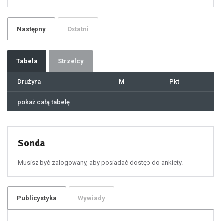
24
25
26
27
28
29
Następny
Ostatni
30
31
32
33
34
35
36
37
Tabela
Strzelcy
38
39
40
41
Drużyna
M
Pkt
42
43
44
45
46
pokaż całą tabelę
47
48
49
50
51
52
53
54
55
Sonda
56
57
58
59
60
Musisz być zalogowany, aby posiadać dostęp do ankiety.
61
100
101
102
103
104
105
106
Publicystyka
Wywiady
107
108
109
110
111