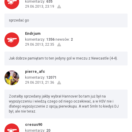
komentarzy:
635
29.06.2013, 23:19
sprzedać go
Endrjum
komentarzy:
1356
newsów:
2
29.06.2013, 22:35
Jak dobrze pamiętam to ten jedyny gol w meczu z Newcastle (4-4).
pierre_afc
komentarzy:
12071
29.06.2013, 21:36
Zostałby sprzedany jakby wybrał Hannover bo tam już był na
wypożyczeniu i wiedzą czego od niego oczekiwać, a w HSV nie i
dlatego wypożyczenie z opcją pierwokupu. A wart 5mln to kiedyś DJ
był, ale nie teraz.
cresus90
komentarzy:
20