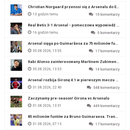
Christian Norgaard przenosi się z Arsenalu do Everton
13 godzin temu
10
komentarzy
Real Betis 3-1 Arsenal - pomeczowa wypowiedź Artety
16 godzin temu
0
komentarzy
Arsenal sięga po Guimarãesa za 75 milionów funtów
05.08.2026, 13:55
17
komentarzy
Xabi Alonso zainteresowany Martinem Zubimendim
05.08.2026, 13:53
14
komentarzy
Arsenal rozbija Gironę 4:1 w pierwszym meczu przyg
01.08.2026, 22:40
548
komentarzy
Zaczynamy pre-season! Girona vs Arsenalu
01.08.2026, 13:31
449
komentarzy
85 milionów funtów za Bruno Guimaraesa. Transfer na o
01.08.2026, 07:13
17
komentarzy