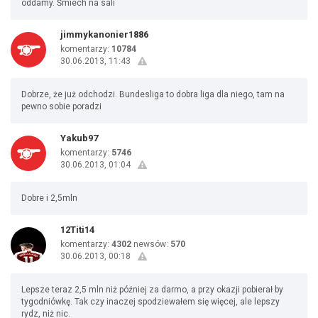
oddamy. Śmiech na sali
jimmykanonier1886
komentarzy:
10784
30.06.2013, 11:43
Dobrze, że już odchodzi. Bundesliga to dobra liga dla niego, tam na
pewno sobie poradzi
Yakub97
komentarzy:
5746
30.06.2013, 01:04
Dobre i 2,5mln
12Titi14
komentarzy:
4302
newsów:
570
30.06.2013, 00:18
Lepsze teraz 2,5 mln niż później za darmo, a przy okazji pobierał by
tygodniówkę. Tak czy inaczej spodziewałem się więcej, ale lepszy
rydz, niż nic.