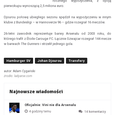
rocznego wypożyczenia, z opcją
pierwokupu wynoszącą 2,5 miliona euro.
Djourou połowę ubiegłego sezonu spędził na wypożyczeniu w innym
klubie z Bundesligi – w Hannoverze 96 – gdzie rozegrał 16 meczów.
26-letni zawodnik reprezentuje barwy Arsenalu od 2003 roku, do
którego trafił z Étoile Carouge FC. Łącznie Szwajcar rozegrał 144 mecze
w barwach
The Gunners
i strzelił jednego gola.
Hamburger SV
Johan Djourou
Transfery
autor: Adam Cygański
źrodło: ladyarse.com
Najnowsze wiadomości
Oficjalnie: Vini nie dla Arsenalu
4 godziny temu
14
komentarzy