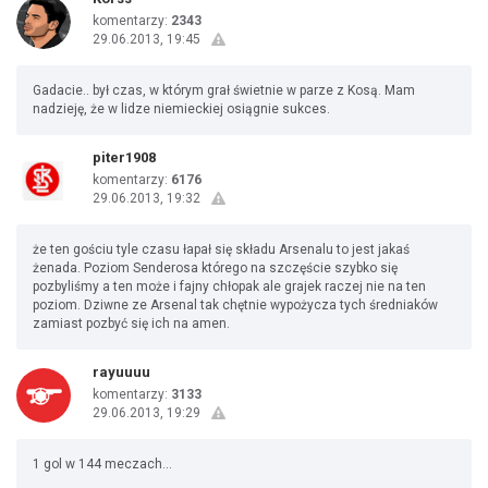
komentarzy:
2343
29.06.2013, 19:45
Gadacie.. był czas, w którym grał świetnie w parze z Kosą. Mam
nadzieję, że w lidze niemieckiej osiągnie sukces.
piter1908
komentarzy:
6176
29.06.2013, 19:32
że ten gościu tyle czasu łapał się składu Arsenalu to jest jakaś
żenada. Poziom Senderosa którego na szczęście szybko się
pozbyliśmy a ten może i fajny chłopak ale grajek raczej nie na ten
poziom. Dziwne ze Arsenal tak chętnie wypożycza tych średniaków
zamiast pozbyć się ich na amen.
rayuuuu
komentarzy:
3133
29.06.2013, 19:29
1 gol w 144 meczach...