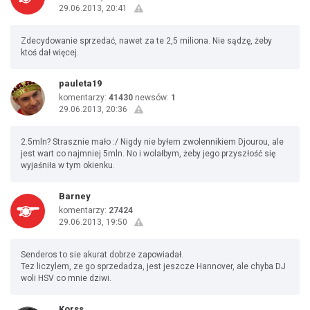
29.06.2013, 20:41
Zdecydowanie sprzedać, nawet za te 2,5 miliona. Nie sądzę, żeby
ktoś dał więcej.
pauleta19
komentarzy:
41430
newsów:
1
29.06.2013, 20:36
2.5mln? Strasznie mało :/ Nigdy nie byłem zwolennikiem Djourou, ale
jest wart co najmniej 5mln. No i wolałbym, żeby jego przyszłość się
wyjaśniła w tym okienku.
Barney
komentarzy:
27424
29.06.2013, 19:50
Senderos to sie akurat dobrze zapowiadał.
Tez liczylem, ze go sprzedadza, jest jeszcze Hannover, ale chyba DJ
woli HSV co mnie dziwi.
Korss