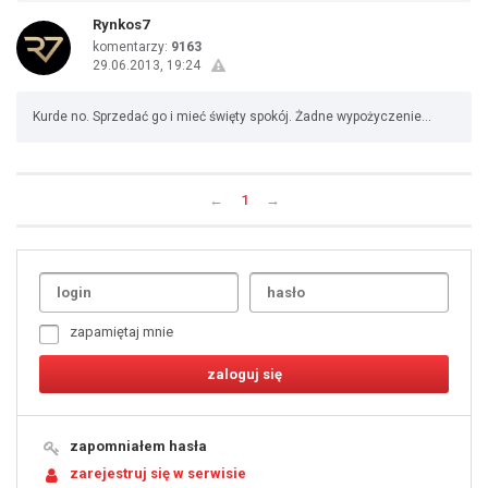
Rynkos7
komentarzy:
9163
29.06.2013, 19:24
Kurde no. Sprzedać go i mieć święty spokój. Żadne wypożyczenie...
←
1
→
Uda
1
2
3
4
5
6
7
zapamiętaj mnie
8
9
10
11
12
13
14
15
16
17
18
19
zapomniałem hasła
20
21
zarejestruj się w serwisie
22
23