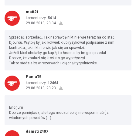
matt21
komentarzy:
5414
29.06.2013, 23:34
Sprzedać sprzedać.. Tak naprawdę nikt nie wie teraz na co stać
Djourou. Wątpię by jaki kolwiek klub ryzykował podpisanie z nim
kontraktu, jak nikt nie wie jak się on sprawdzi.
Jeżeli ktoś chciałby go kupić, to Arsenal by im go sprzedał.
Dobrze, że znalazł się ktoś kto go wypożyczył.
Tak to siedziałby w rezerwach i ciągnął tygodniowke.
Paniu76
komentarzy:
12464
29.06.2013, 23:23
Endrjum
Dobrze pamiętasz, ale tego meczu lepiej nie wspominać ( z
wiadomych powodów ). :)
damstr2407