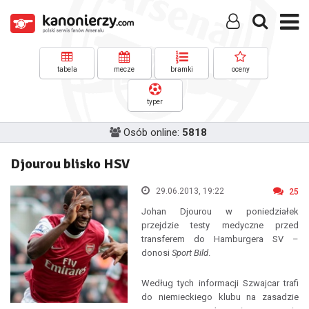
tabela
mecze
bramki
oceny
typer
Osób online:
5818
Djourou blisko HSV
29.06.2013, 19:22
25
Johan Djourou w poniedziałek
przejdzie testy medyczne przed
transferem do Hamburgera SV –
donosi
Sport Bild
.
Według tych informacji Szwajcar trafi
do niemieckiego klubu na zasadzie