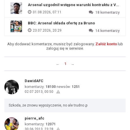
Arsenal uzgodnił wstępne warunki kontraktu z Viniciu
01.08.2026, 07:11
18
komentarzy
BBC: Arsenal składa ofertę za Bruno
23.07.2026, 20:29
14
komentarzy
Aby dodawać komentarze, musisz być zalogowany.
Załóż konto
lub
zaloguj się w serwisie.
←
1
→
DawidAFC
komentarzy:
18100
newsów:
1251
02.07.2013, 00:50
Szkoda, że znowu wypożyczenie, no ale trudno ;p
pierre_afc
komentarzy:
12071
30.06.2013, 23:28