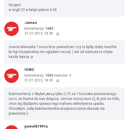
Szogun
w angli 23 w belgii polsce 0.00
James
komentarzy:
1683
31.01.2013, 18:38
znacie Monreala ? moze ktos powiedziec czy to bylby dobry trasnfer
bo ligi hiszpanskiej nie ogladam raczej :) ale od santosa to chyba
kazdy lepszy :p
IGWC
komentarzy:
1052
newsów:
1
31.01.2013, 18:35
Bukmacherzy z Skybet płacą tylko 2,75 za 1 funciaka postawionego
na to, że Diame do nas dołączy. Jescze niższy kurs (2,4) jest na Ville,
choć wg SkySports sprawa tego trafseru definitywnie upadła.
Chciałbym, żeby bukmacherskie przypuszczenia okazały się
prawdziwe ;)
pawelk1991a