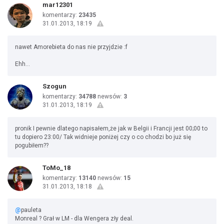
mar12301
komentarzy:
23435
31.01.2013, 18:19
nawet Amorebieta do nas nie przyjdzie :f
Ehh...
Szogun
komentarzy:
34788
newsów:
3
31.01.2013, 18:19
pronik I pewnie dlatego napisałem,że jak w Belgii i Francji jest 00;00 to
tu dopiero 23:00/ Tak widnieje poniżej czy o co chodzi bo już się
pogubiłem??
ToMo_18
komentarzy:
13140
newsów:
15
31.01.2013, 18:18
@
pauleta
Monreal ? Grał w LM - dla Wengera zły deal.