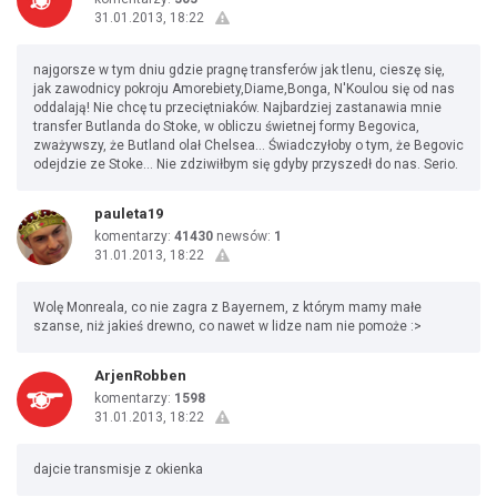
31.01.2013, 18:22
najgorsze w tym dniu gdzie pragnę transferów jak tlenu, cieszę się,
jak zawodnicy pokroju Amorebiety,Diame,Bonga, N'Koulou się od nas
oddalają! Nie chcę tu przeciętniaków. Najbardziej zastanawia mnie
transfer Butlanda do Stoke, w obliczu świetnej formy Begovica,
zważywszy, że Butland olał Chelsea... Świadczyłoby o tym, że Begovic
odejdzie ze Stoke... Nie zdziwiłbym się gdyby przyszedł do nas. Serio.
pauleta19
komentarzy:
41430
newsów:
1
31.01.2013, 18:22
Wolę Monreala, co nie zagra z Bayernem, z którym mamy małe
szanse, niż jakieś drewno, co nawet w lidze nam nie pomoże :>
ArjenRobben
komentarzy:
1598
31.01.2013, 18:22
dajcie transmisje z okienka