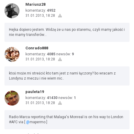
Mariusz28
komentarzy:
4952
31.01.2013, 18:28
Hejka dopiero jestem. Widzę że u nas po staremu, czyli mamy jakość i
nie mamy transferów...
Conrado888
komentarzy:
4085
newsów:
9
31.01.2013, 18:28
ktoś może.mi streścić kto tam jest z nami łączony? bo wracam z
Londynu z meczu i nie wiem nic..
pauleta19
komentarzy:
41430
newsów:
1
31.01.2013, 18:28
Radio Marca reporting that Malaga's Monreal is on his way to London
#AFC via [
@
mapermo ]