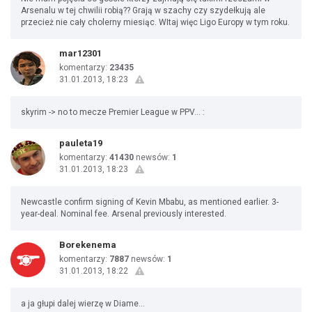
Arsenalu w tej chwilii robią?? Grają w szachy czy szydełkują ale
przecież nie cały cholerny miesiąc. WItaj więc Ligo Europy w tym roku.
mar12301
komentarzy:
23435
31.01.2013, 18:23
skyrim -> no to mecze Premier League w PPV... :
pauleta19
komentarzy:
41430
newsów:
1
31.01.2013, 18:23
Newcastle confirm signing of Kevin Mbabu, as mentioned earlier. 3-
year-deal. Nominal fee. Arsenal previously interested.
Borekenema
komentarzy:
7887
newsów:
1
31.01.2013, 18:22
a ja głupi dalej wierzę w Diame...