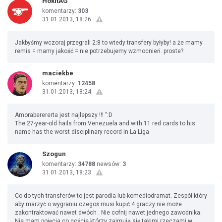
HokitAG
komentarzy:
303
31.01.2013, 18:26
Jakbyśmy wczoraj przegrali 2:8 to wtedy transfery byłyby! a że mamy
remis = mamy jakość = nie potrzebujemy wzmocnień. proste?
maciekbe
komentarzy:
12458
31.01.2013, 18:24
Amoraberererta jest najlepszy !!! ":D
The 27-year-old hails from Venezuela and with 11 red cards to his
name has the worst disciplinary record in La Liga
Szogun
komentarzy:
34788
newsów:
3
31.01.2013, 18:23
Co do tych transferów to jest parodia lub komediodramat. Zespół który
aby marzyć o wygraniu czegoś musi kupić 4 graczy nie może
zakontraktować nawet dwóch . Nie cofnij nawet jednego zawodnika.
Nie mam pojęcia co goście którzy zajmują się takimi rzeczami w