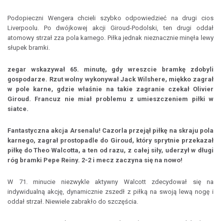
Podopieczni Wengera chcieli szybko odpowiedzieć na drugi cios
Liverpoolu. Po dwójkowej akcji Giroud-Podolski, ten drugi oddał
atomowy strzał zza pola karnego. Piłka jednak nieznacznie minęła lewy
słupek bramki.
zegar wskazywał 65. minutę, gdy wreszcie bramkę zdobyli
gospodarze. Rzut wolny wykonywał Jack Wilshere, miękko zagrał
w pole karne, gdzie właśnie na takie zagranie czekał Olivier
Giroud. Francuz nie miał problemu z umieszczeniem piłki w
siatce.
Fantastyczna akcja Arsenalu! Cazorla przejął piłkę na skraju pola
karnego, zagrał prostopadle do Giroud, który sprytnie przekazał
piłkę do Theo Walcotta, a ten od razu, z całej siły, uderzył w długi
róg bramki Pepe Reiny. 2-2 i mecz zaczyna się na nowo!
W 71. minucie niezwykle aktywny Walcott zdecydował się na
indywidualną akcję, dynamicznie zszedł z piłką na swoją lewą nogę i
oddał strzał. Niewiele zabrakło do szczęścia.