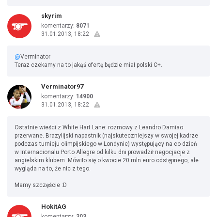
skyrim
komentarzy:
8071
31.01.2013, 18:22
@
Verminator
Teraz czekamy na to jakąś ofertę będzie miał polski C+.
Verminator97
komentarzy:
14900
31.01.2013, 18:22
Ostatnie wieści z White Hart Lane: rozmowy z Leandro Damiao
przerwane. Brazylijski napastnik (najskuteczniejszy w swojej kadrze
podczas turnieju olimpijskiego w Londynie) występujący na co dzień
w Internacionalu Porto Allegre od kilku dni prowadził negocjacje z
angielskim klubem. Mówiło się o kwocie 20 mln euro odstępnego, ale
wygląda na to, że nic z tego.
Mamy szczęście :D
HokitAG
komentarzy:
303