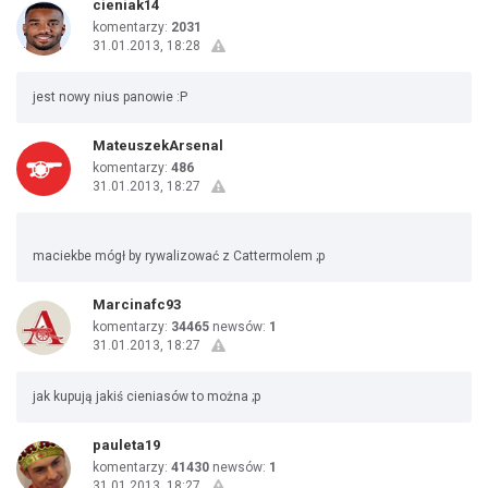
cieniak14
komentarzy:
2031
31.01.2013, 18:28
jest nowy nius panowie :P
MateuszekArsenal
komentarzy:
486
31.01.2013, 18:27
maciekbe mógł by rywalizować z Cattermolem ;p
Marcinafc93
komentarzy:
34465
newsów:
1
31.01.2013, 18:27
jak kupują jakiś cieniasów to można ;p
pauleta19
komentarzy:
41430
newsów:
1
31.01.2013, 18:27