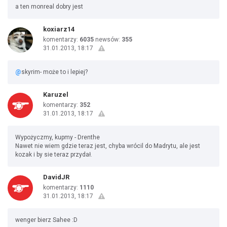
a ten monreal dobry jest
koxiarz14
komentarzy:
6035
newsów:
355
31.01.2013, 18:17
@
skyrim- może to i lepiej?
Karuzel
komentarzy:
352
31.01.2013, 18:17
Wypożyczmy, kupmy - Drenthe
Nawet nie wiem gdzie teraz jest, chyba wrócil do Madrytu, ale jest
kozak i by sie teraz przydał.
DavidJR
komentarzy:
1110
31.01.2013, 18:17
wenger bierz Sahee :D