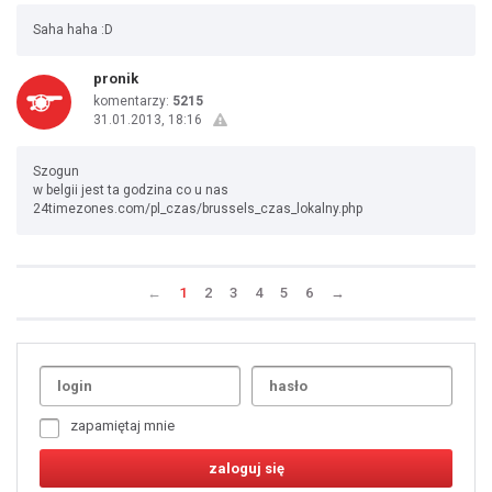
Saha haha :D
pronik
komentarzy:
5215
31.01.2013, 18:16
Szogun
w belgii jest ta godzina co u nas
24timezones.com/pl_czas/brussels_czas_lokalny.php
←
1
2
3
4
5
6
→
Uda
1
2
3
4
5
6
7
zapamiętaj mnie
8
9
10
11
12
13
14