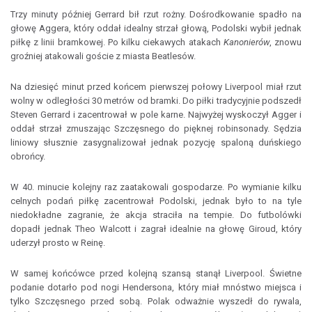
Trzy minuty później Gerrard bił rzut rożny. Dośrodkowanie spadło na
głowę Aggera, który oddał idealny strzał głową, Podolski wybił jednak
piłkę z linii bramkowej. Po kilku ciekawych atakach
Kanonierów
, znowu
groźniej atakowali goście z miasta Beatlesów.
Na dziesięć minut przed końcem pierwszej połowy Liverpool miał rzut
wolny w odległości 30 metrów od bramki. Do piłki tradycyjnie podszedł
Steven Gerrard i zacentrował w pole karne. Najwyżej wyskoczył Agger i
oddał strzał zmuszając Szczęsnego do pięknej robinsonady. Sędzia
liniowy słusznie zasygnalizował jednak pozycję spaloną duńskiego
obrońcy.
W 40. minucie kolejny raz zaatakowali gospodarze. Po wymianie kilku
celnych podań piłkę zacentrował Podolski, jednak było to na tyle
niedokładne zagranie, że akcja straciła na tempie. Do futbolówki
dopadł jednak Theo Walcott i zagrał idealnie na głowę Giroud, który
uderzył prosto w Reinę.
W samej końcówce przed kolejną szansą stanął Liverpool. Świetne
podanie dotarło pod nogi Hendersona, który miał mnóstwo miejsca i
tylko Szczęsnego przed sobą. Polak odważnie wyszedł do rywala,