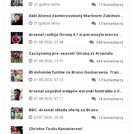
21 godzin temu
17
komentarzy
Xabi Alonso zainteresowany Martinem Zubimendim
21 godzin temu
13
komentarzy
Arsenal rozbija Gironę 4:1 w pierwszym meczu przyg
01.08.2026, 22:40
548
komentarzy
Zaczynamy pre-season! Girona vs Arsenalu
01.08.2026, 13:31
449
komentarzy
85 milionów funtów za Bruno Guimaraesa. Transfer na o
01.08.2026, 07:13
17
komentarzy
Arsenal uzgodnił wstępne warunki kontraktu z Viniciu
01.08.2026, 07:11
18
komentarzy
BBC: Arsenal składa ofertę za Bruno
23.07.2026, 20:29
14
komentarzy
Christos Tzolis Kanonierem!