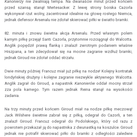
Kanonierzy
nie zwalniają tempa. Na dwanaście minut przed końcem
przed szansą stanął Mertesacker. Z lewej strony boiska Cazorla
wykonywał rzut wolny, zacentrował idealnie na głowę rosłego Niemca,
jednak defensor Arsenalu nie zdołał skierować piłki w światło bramki.
82. minuta i znowu świetna akcja Arsenalu. Przed własnym polem
karnym piłkę przejął Santi Cazorla, przytomnie rozciągnął do Walcotta.
Anglik popędził prawą flanką i znalazł zwrotnym podaniem właśnie
Hiszpana, a ten zdecydował się na mocne zagranie wzdłuż bramki,
jednak Giroud nie zdołał oddać strzału.
Dwie minuty później Francuz miał już piłkę na nodze! Kolejny kontratak
londyńskiej drużyny i kolejne zagranie niezwykle aktywnego Walcotta.
Anglik zagrał do Giroud, a napastnik
Kanonierów
oddał mocny strzał
zza pola karnego. Tym razem jednak Reina stanął na wysokości
zadania.
Na trzy minuty przed końcem Giroud miał na nodze piłkę meczową!
Jack Wilshere świetnie zabrał się z piłką, odegrał do Cazorli, a ten
znalazł Giroud. Francuz odegrał do Podolskiego, który od razu z
powrotem przekazał ją do napastnika z dwunastką na koszulce. Giroud
jednak nie potrafił skierować piłki do bramki z odległości zaledwie