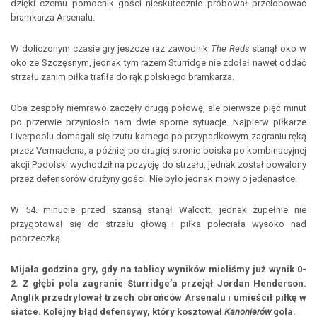
dzięki czemu pomocnik gości nieskutecznie próbował przelobować
bramkarza Arsenalu.
W doliczonym czasie gry jeszcze raz zawodnik
The Reds
stanął oko w
oko ze Szczęsnym, jednak tym razem Sturridge nie zdołał nawet oddać
strzału zanim piłka trafiła do rąk polskiego bramkarza.
Oba zespoły niemrawo zaczęły drugą połowę, ale pierwsze pięć minut
po przerwie przyniosło nam dwie sporne sytuacje. Najpierw piłkarze
Liverpoolu domagali się rzutu karnego po przypadkowym zagraniu ręką
przez Vermaelena, a później po drugiej stronie boiska po kombinacyjnej
akcji Podolski wychodził na pozycję do strzału, jednak został powalony
przez defensorów drużyny gości. Nie było jednak mowy o jedenastce.
W 54. minucie przed szansą stanął Walcott, jednak zupełnie nie
przygotował się do strzału głową i piłka poleciała wysoko nad
poprzeczką.
Mijała godzina gry, gdy na tablicy wyników mieliśmy już wynik 0-
2. Z głębi pola zagranie Sturridge’a przejął Jordan Henderson.
Anglik przedrylował trzech obrońców Arsenalu i umieścił piłkę w
siatce. Kolejny błąd defensywy, który kosztował
Kanonierów
gola.