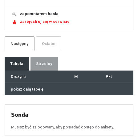
15
16
17
18
19
zapomniałem hasła
20
21
zarejestruj się w serwisie
22
23
24
25
26
27
28
29
Następny
Ostatni
30
31
32
33
34
35
36
37
Tabela
Strzelcy
38
39
40
41
Drużyna
M
Pkt
42
43
44
45
46
pokaż całą tabelę
47
48
49
50
51
52
53
54
55
Sonda
56
57
58
59
60
Musisz być zalogowany, aby posiadać dostęp do ankiety.
61
100
101
102