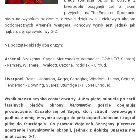
błędy formacja obronna. Goście z
Liverpoolu osiągnęli cel, z jakim
przyjechali na The Emirates. Spotkanie
stało na wysokim poziomie, głównie dzięki wielu ciekawym akcjom
podopiecznych Arsene’a Wengera. Końcowy wynik jest jednak jak
najbardziej sprawiedliwy: 2-2.
Na początek składy obu drużyn:
Arsenal:
Szczęsny - Sagna, Mertesacker, Vermaelen, Gibbs (37. Santos)
- Ramsey, Wilshere – Walcott, Cazorla, Podolski - Giroud.
Liverpool:
Reina - Johnson, Agger, Carragher, Wisdom - Lucas, Gerrard,
Henderson - Downing, Suarez, Sturridge (71. Jose Enrique).
Wynik meczu szybko został otwarty. Już w piątej minucie po serii
fatalnych błędów obrony
Kanonierów
, goście obejmują
prowadzenie. Zaczęło się od Sagny, który stracił równowagę i
padł na ziemię, w wyniku czego do piłki dopadł Johnson i zagrał
piłkę do Sturridge’a. Co prawda Wojciech Szczęsny pierwsze
uderzenie instynktownie obronił, jednak z dobitką Suareza nie
miał szans. 0-1.