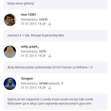
Nowy news główny!
mar12301
komentarzy:
23435
31.01.2013, 18:28
cienias14 -> tak, Wenger kupił kurtkę Nike.
anty_pzpn_
komentarzy:
3370
31.01.2013, 18:28
Anży Machaczkała zaoferowała 34 mln funtow za Williana ! :O
Szogun
komentarzy:
34788
newsów:
3
31.01.2013, 18:28
Sądze,że ten napastnik z Leeds może wcale nie być taki cieńki.
Widziałem go w akcji i jest naprawdę wartościowym graczem.