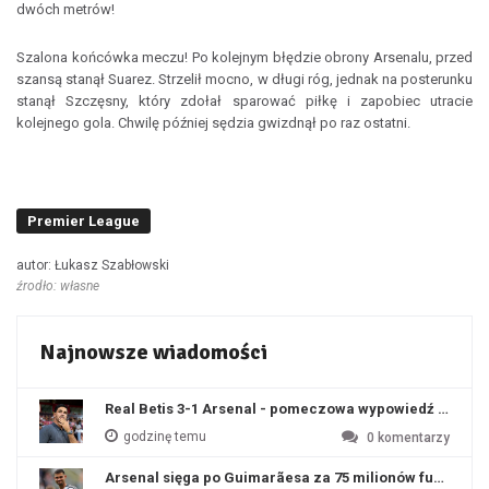
dwóch metrów!
Szalona końcówka meczu! Po kolejnym błędzie obrony Arsenalu, przed
szansą stanął Suarez. Strzelił mocno, w długi róg, jednak na posterunku
stanął Szczęsny, który zdołał sparować piłkę i zapobiec utracie
kolejnego gola. Chwilę później sędzia gwizdnął po raz ostatni.
Premier League
autor: Łukasz Szabłowski
źrodło: własne
Najnowsze wiadomości
Real Betis 3-1 Arsenal - pomeczowa wypowiedź Artety
godzinę temu
0
komentarzy
Arsenal sięga po Guimarãesa za 75 milionów funtów