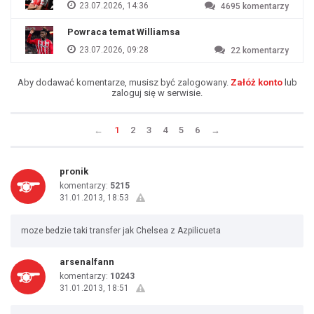
23.07.2026, 14:36
4695
komentarzy
Powraca temat Williamsa
23.07.2026, 09:28
22
komentarzy
Aby dodawać komentarze, musisz być zalogowany.
Załóż konto
lub
zaloguj się w serwisie.
←
1
2
3
4
5
6
→
pronik
komentarzy:
5215
31.01.2013, 18:53
moze bedzie taki transfer jak Chelsea z Azpilicueta
arsenalfann
komentarzy:
10243
31.01.2013, 18:51