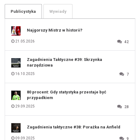
103
104
105
106
Publicystyka
Wywiady
107
108
109
110
111
112
Najgorszy Mistrz w historii?
113
114
115
116
21.05.2026
42
117
118
119
120
121
122
123
Zagadnienia Taktyczne #39: Skrzynka
124
125
narzędziowa
126
127
128
16.10.2025
7
129
130
131
80 procent: Gdy statystyka przestaje być
przypadkiem
29.09.2025
28
Zagadnienia taktyczne #38: Porażka na Anfield
09.09.2025
9