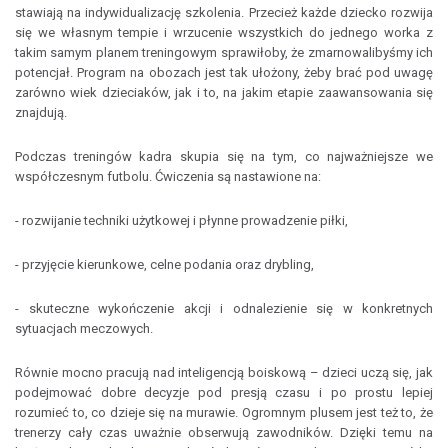
stawiają na indywidualizację szkolenia. Przecież każde dziecko rozwija
się we własnym tempie i wrzucenie wszystkich do jednego worka z
takim samym planem treningowym sprawiłoby, że zmarnowalibyśmy ich
potencjał. Program na obozach jest tak ułożony, żeby brać pod uwagę
zarówno wiek dzieciaków, jak i to, na jakim etapie zaawansowania się
znajdują.
Podczas treningów kadra skupia się na tym, co najważniejsze we
współczesnym futbolu. Ćwiczenia są nastawione na:
- rozwijanie techniki użytkowej i płynne prowadzenie piłki,
- przyjęcie kierunkowe, celne podania oraz drybling,
- skuteczne wykończenie akcji i odnalezienie się w konkretnych
sytuacjach meczowych.
Równie mocno pracują nad inteligencją boiskową – dzieci uczą się, jak
podejmować dobre decyzje pod presją czasu i po prostu lepiej
rozumieć to, co dzieje się na murawie. Ogromnym plusem jest też to, że
trenerzy cały czas uważnie obserwują zawodników. Dzięki temu na