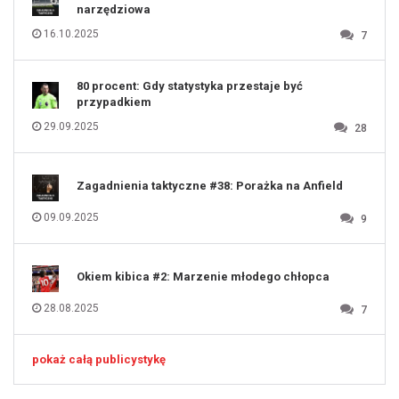
125
narzędziowa
126
127
128
16.10.2025
7
129
130
131
80 procent: Gdy statystyka przestaje być
przypadkiem
29.09.2025
28
Zagadnienia taktyczne #38: Porażka na Anfield
09.09.2025
9
Okiem kibica #2: Marzenie młodego chłopca
28.08.2025
7
pokaż całą publicystykę