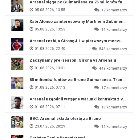
Arsenal sięga po Guimarãesa za 75 milionów funtów
05.08.2026, 13:55
17
komentarzy
Xabi Alonso zainteresowany Martinem Zubimendim
05.08.2026, 13:53
14
komentarzy
Arsenal rozbija Gironę 4:1 w pierwszym meczu przyg
01.08.2026, 22:40
548
komentarzy
Zaczynamy pre-season! Girona vs Arsenalu
01.08.2026, 13:31
449
komentarzy
85 milionów funtów za Bruno Guimaraesa. Transfer na o
01.08.2026, 07:13
17
komentarzy
Arsenal uzgodnił wstępne warunki kontraktu z Viniciu
01.08.2026, 07:11
18
komentarzy
BBC: Arsenal składa ofertę za Bruno
23.07.2026, 20:29
14
komentarzy
Christos Tzolis Kanonierem!