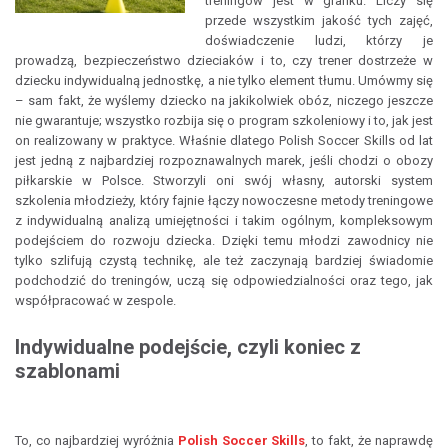
treningów jest w grafiku. Liczy się
przede wszystkim jakość tych zajęć,
doświadczenie ludzi, którzy je
prowadzą, bezpieczeństwo dzieciaków i to, czy trener dostrzeże w
dziecku indywidualną jednostkę, a nie tylko element tłumu. Umówmy się
– sam fakt, że wyślemy dziecko na jakikolwiek obóz, niczego jeszcze
nie gwarantuje; wszystko rozbija się o program szkoleniowy i to, jak jest
on realizowany w praktyce. Właśnie dlatego Polish Soccer Skills od lat
jest jedną z najbardziej rozpoznawalnych marek, jeśli chodzi o obozy
piłkarskie w Polsce. Stworzyli oni swój własny, autorski system
szkolenia młodzieży, który fajnie łączy nowoczesne metody treningowe
z indywidualną analizą umiejętności i takim ogólnym, kompleksowym
podejściem do rozwoju dziecka. Dzięki temu młodzi zawodnicy nie
tylko szlifują czystą technikę, ale też zaczynają bardziej świadomie
podchodzić do treningów, uczą się odpowiedzialności oraz tego, jak
współpracować w zespole.
Indywidualne podejście, czyli koniec z
szablonami
To, co najbardziej wyróżnia
Polish Soccer Skills
, to fakt, że naprawdę