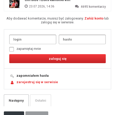
23.07.2026, 14:36
4695
komentarzy
Aby dodawać komentarze, musisz być zalogowany.
Załóż konto
lub
zaloguj się w serwisie.
Uda
1
2
3
4
5
6
7
zapamiętaj mnie
8
9
10
11
12
13
14
15
16
17
18
19
zapomniałem hasła
20
21
zarejestruj się w serwisie
22
23
24
25
26
27
28
29
Następny
Ostatni
30
31
32
33
34
35
36