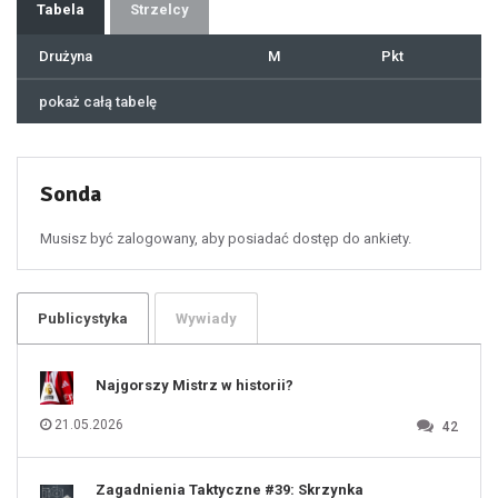
37
Tabela
Strzelcy
38
39
40
41
Drużyna
M
Pkt
42
43
44
45
46
pokaż całą tabelę
47
48
49
50
51
52
53
54
55
Sonda
56
57
58
59
60
Musisz być zalogowany, aby posiadać dostęp do ankiety.
61
100
101
102
103
104
105
106
Publicystyka
Wywiady
107
108
109
110
111
112
Najgorszy Mistrz w historii?
113
114
115
116
21.05.2026
42
117
118
119
120
121
122
123
Zagadnienia Taktyczne #39: Skrzynka
124