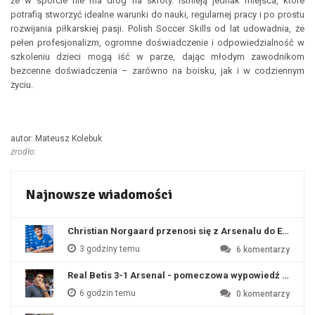
że w sporcie nie ma dróg na skróty. Istnieją jednak miejsca, które
potrafią stworzyć idealne warunki do nauki, regularnej pracy i po prostu
rozwijania piłkarskiej pasji. Polish Soccer Skills od lat udowadnia, że
pełen profesjonalizm, ogromne doświadczenie i odpowiedzialność w
szkoleniu dzieci mogą iść w parze, dając młodym zawodnikom
bezcenne doświadczenia – zarówno na boisku, jak i w codziennym
życiu.
autor: Mateusz Kolebuk
źrodło:
Najnowsze wiadomości
Christian Norgaard przenosi się z Arsenalu do Everton
3 godziny temu
6
komentarzy
Real Betis 3-1 Arsenal - pomeczowa wypowiedź Artety
6 godzin temu
0
komentarzy