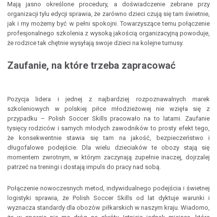
Mają jasno określone procedury, a doświadczenie zebrane przy
organizacji tylu edycji sprawia, że zarówno dzieci czują się tam świetnie,
jak i my możemy być w pełni spokojni. Towarzyszące temu połączenie
profesjonalnego szkolenia z wysoką jakością organizacyjną powoduje,
że rodzice tak chętnie wysyłają swoje dzieci na kolejne turnusy.
Zaufanie, na które trzeba zapracować
Pozycja lidera i jednej z najbardziej rozpoznawalnych marek
szkoleniowych w polskiej piłce młodzieżowej nie wzięła się z
przypadku – Polish Soccer Skills pracowało na to latami. Zaufanie
tysięcy rodziców i samych młodych zawodników to prosty efekt tego,
że konsekwentnie stawia się tam na jakość, bezpieczeństwo i
długofalowe podejście. Dla wielu dzieciaków te obozy stają się
momentem zwrotnym, w którym zaczynają zupełnie inaczej, dojrzalej
patrzeć na treningi i dostają impuls do pracy nad sobą.
Połączenie nowoczesnych metod, indywidualnego podejścia i świetnej
logistyki sprawia, że Polish Soccer Skills od lat dyktuje warunki i
wyznacza standardy dla obozów piłkarskich w naszym kraju. Wiadomo,