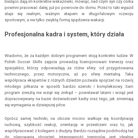
bieżąco dają im konkretne wskazówki, mówiąc, nad czym syn czy córka
powinni pracować dalej, już po powrocie do domu. Przez to taki wyjazd
staje się realnym, ważnym etapem w długofalowym rozwoju
sportowym, a nie tylko zwykłą formą spędzenia wakacji.
Profesjonalna kadra i system, który działa
Wiadomo, że za każdym dobrym programem stoją konkretni ludzie. W
Polish Soccer Skills zajęcia prowadzą licencjonowani trenerzy oraz
specjaliści, którzy odpowiadają za różne sfery: od przygotowania
technicznego, przez motoryczne, aż po sferę mentalną. Taka
współpraca ekspertów z różnych dziedzin pozwala spojrzeć na rozwój
młodego piłkarza w sposób bardzo szeroki i kompleksowy. Sam
program zresztą nie wziął się znikąd – powstawał latami i wciąż jest
dopracowywany na bazie doświadczeń kadry oraz tego, jak zmieniają
się wymagania w dzisiejszej piłce.
Oprócz samej techniki, na obozie mocno wałkuje się koordynację
ruchową, szybkość reakcji, orientację w przestrzeni oraz to, jak
współpracować z kolegami z drużyny. Bardzo rozsądnie podchodzą też
do planowania obciążeń. Intensywność treningów jest idealnie