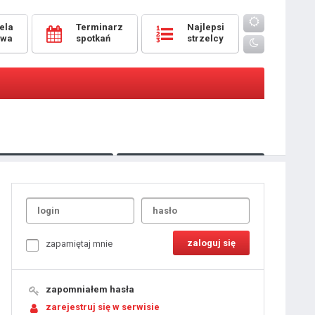
ela
Terminarz
Najlepsi
owa
spotkań
strzelcy
Oceny
pomeczowe
Typer
kanonierzy.com
UdanaRandka.com
1
2
3
4
5
6
7
8
zapamiętaj mnie
9
10
11
12
13
14
15
zapomniałem hasła
16
17
18
zarejestruj się w serwisie
19
20