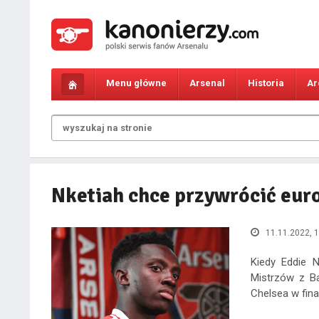
Menu główne
Arsenal
Historia
Ar
Nketiah chce przywrócić eur
11.11.2022, 1
Kiedy Eddie N
Mistrzów z Ba
Chelsea w final