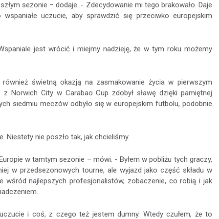
eszłym sezonie – dodaje. - Zdecydowanie mi tego brakowało. Daje
o wspaniałe uczucie, aby sprawdzić się przeciwko europejskim
 Wspaniale jest wrócić i miejmy nadzieję, że w tym roku możemy
go również świetną okazją na zasmakowanie życia w pierwszym
bie z Norwich City w Carabao Cup zdobył sławę dzięki pamiętnej
zych siedmiu meczów odbyło się w europejskim futbolu, podobnie
 Niestety nie poszło tak, jak chcieliśmy.
uropie w tamtym sezonie – mówi. - Byłem w pobliżu tych graczy,
ej w przedsezonowych tourne, ale wyjazd jako część składu w
 wśród najlepszych profesjonalistów, zobaczenie, co robią i jak
wiadczeniem.
e uczucie i coś, z czego też jestem dumny. Wtedy czułem, że to