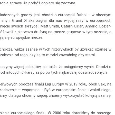
 sobie sprawę, że podróż dopiero się zaczyna.
wiadczonych graczy, jeśli chodzi o europejski futbol – w obecnym
eny i Granit Xhaka zagrali dla nas więcej razy w europejskich
nięcie swoich skrzydeł: Matt Smith, Catalin Cirjan, Amario Cozier-
dróżowali z pierwszą drużyną na mecze grupowe w tym sezonie, a
ją się europejskie mecze.
przechodzą, widzą szansę w tych rozgrywkach by uzyskać szansę w
zależnie od tego, czy są to młodzi zawodnicy, czy starsi.
aczymy więcej debiutów, ale także że osiągniemy wyniki. Chodzi o
od młodych piłkarzy aż po po tych najbardziej doświadczonych.
erwowych podczas finału Ligi Europy w 2019 roku, obok Saki, na
wiadczenie — wspomina. - Być w europejskim finale i wokół niego,
liśmy, dlatego chcemy więcej, chcemy wykorzystać kolejną szansę,
nienie europejskiego finału. W 2006 roku dotarliśmy do naszego