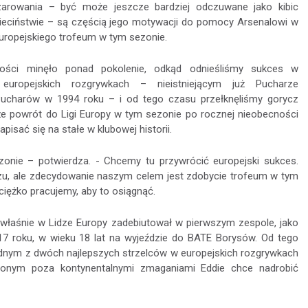
arowania – być może jeszcze bardziej odczuwane jako kibic
ieciństwie – są częścią jego motywacji do pomocy Arsenalowi w
europejskiego trofeum w tym sezonie.
ości minęło ponad pokolenie, odkąd odnieśliśmy sukces w
k europejskich rozgrywkach – nieistniejącym już Pucharze
charów w 1994 roku – i od tego czasu przełknęliśmy gorycz
 że powrót do Ligi Europy w tym sezonie po rocznej nieobecności
isać się na stałe w klubowej historii.
nie – potwierdza. - Chcemy tu przywrócić europejski sukces.
zu, ale zdecydowanie naszym celem jest zdobycie trofeum w tym
 ciężko pracujemy, aby to osiągnąć.
o właśnie w Lidze Europy zadebiutował w pierwszym zespole, jako
 roku, w wieku 18 lat na wyjeździe do BATE Borysów. Od tego
jednym z dwóch najlepszych strzelców w europejskich rozgrywkach
zonym poza kontynentalnymi zmaganiami Eddie chce nadrobić