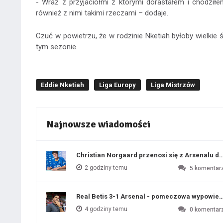
- Wraz z przyjaciółmi z którymi dorastałem i chodził
również z nimi takimi rzeczami – dodaje.
Czuć w powietrzu, że w rodzinie Nketiah byłoby wielkie
tym sezonie.
Eddie Nketiah
Liga Europy
Liga Mistrzów
Najnowsze wiadomości
Christian Norgaard przenosi się z Arsenalu do
2 godziny temu
5
komentar
Real Betis 3-1 Arsenal - pomeczowa wypowied
4 godziny temu
0
komentar