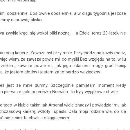
sze mnie wspierają.
imi codziennie. Dosłownie codziennie, a w ciągu tygodnia jeszcze
teśmy naprawdę blisko.
zwykle kręci się wokół piłki nożnej – a Eddie, teraz 23-latek, nie
na moją karierę. Zawsze był przy mnie. Przychodzi na każdy mecz,
więc wiem, że zawsze powie mi, co myśli! Bez względu na to, w ilu
rzeliłem, zawsze powie mi, jak jego zdaniem mogę grać lepiej,
a, że ​​jestem głodny i jestem za to bardzo wdzięczny.
 też jest ze mnie dumny. Szczególnie pamiętam moment kiedy
 pierwsze gole przeciwko Norwich. To były wyjątkowe chwile.
 tego w klubie takim jak Arsenal wiele znaczy i powiedział mi, jak
hczasową karierę, wzloty i upadki. Cała moja rodzina wie, co się
ć się z nimi tą chwilą i osiągnięciem.