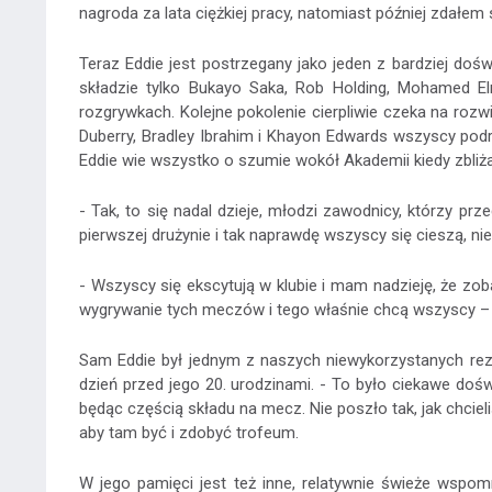
nagroda za lata ciężkiej pracy, natomiast później zdałem
Teraz Eddie jest postrzegany jako jeden z bardziej doś
składzie tylko Bukayo Saka, Rob Holding, Mohamed Eln
rozgrywkach. Kolejne pokolenie cierpliwie czeka na rozwi
Duberry, Bradley Ibrahim i Khayon Edwards wszyscy po
Eddie wie wszystko o szumie wokół Akademii kiedy zbliża
- Tak, to się nadal dzieje, młodzi zawodnicy, którzy 
pierwszej drużynie i tak naprawdę wszyscy się cieszą, nie
- Wszyscy się ekscytują w klubie i mam nadzieję, że zob
wygrywanie tych meczów i tego właśnie chcą wszyscy – 
Sam Eddie był jednym z naszych niewykorzystanych rez
dzień przed jego 20. urodzinami. - To było ciekawe doś
będąc częścią składu na mecz. Nie poszło tak, jak chcie
aby tam być i zdobyć trofeum.
W jego pamięci jest też inne, relatywnie świeże wspom