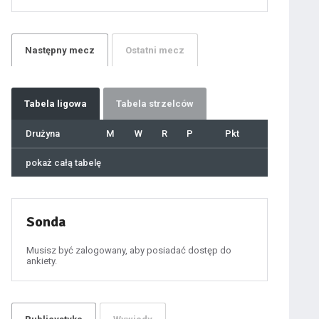
21
22
23
24
25
26
27
Następny
mecz
Ostatni
mecz
28
29
30
31
32
33
34
35
36
Tabela
ligowa
Tabela strzelców
37
38
39
40
Drużyna
M
W
R
P
Pkt
41
42
43
44
45
pokaż całą tabelę
46
47
48
49
50
51
52
53
54
Sonda
55
56
57
58
59
Musisz być zalogowany, aby posiadać dostęp do
60
ankiety.
61
100
101
102
103
104
105
106
107
108