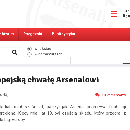
Tab
lig
chiwum
Rozgrywki
Publicystyka
w tekstach
w komentarzach
701
Osób online:
opejską chwałę Arsenalowi
6:43
,
18
komentarzy
ketiah miał sześć lat, patrzył jak Arsenal przegrywa finał Ligi
rceloną. Kiedy miał lat 19, był częścią składu, który przegrał z
e Ligi Europy.