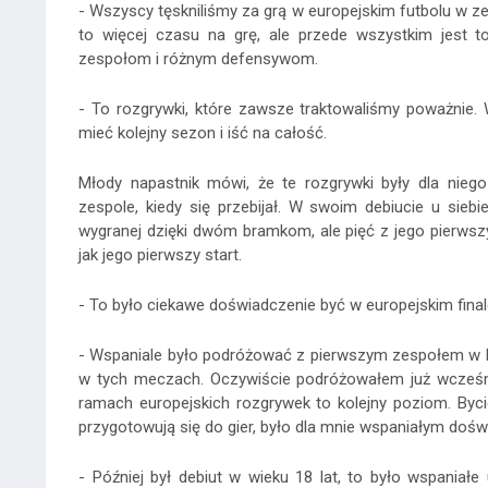
- Wszyscy tęskniliśmy za grą w europejskim futbolu w z
to więcej czasu na grę, ale przede wszystkim jest t
zespołom i różnym defensywom.
- To rozgrywki, które zawsze traktowaliśmy poważnie.
mieć kolejny sezon i iść na całość.
Młody napastnik mówi, że te rozgrywki były dla nie
zespole, kiedy się przebijał. W swoim debiucie u sie
wygranej dzięki dwóm bramkom, ale pięć z jego pierws
jak jego pierwszy start.
- To było ciekawe doświadczenie być w europejskim finale.
- Wspaniale było podróżować z pierwszym zespołem w E
w tych meczach. Oczywiście podróżowałem już wcześni
ramach europejskich rozgrywek to kolejny poziom. Bycie
przygotowują się do gier, było dla mnie wspaniałym doś
- Później był debiut w wieku 18 lat, to było wspaniał