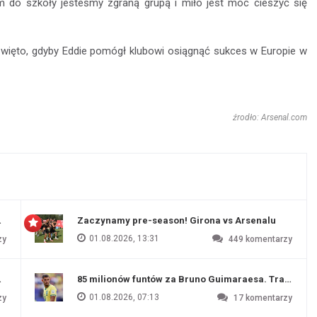
em do szkoły jesteśmy zgraną grupą i miło jest móc cieszyć się
 święto, gdyby Eddie pomógł klubowi osiągnąć sukces w Europie w
źrodło: Arsenal.com
 Evertonu
Zaczynamy pre-season! Girona vs Arsenalu
01.08.2026, 13:31
zy
449
komentarzy
ź Artety
85 milionów funtów za Bruno Guimaraesa. Transfer na
01.08.2026, 07:13
zy
17
komentarzy