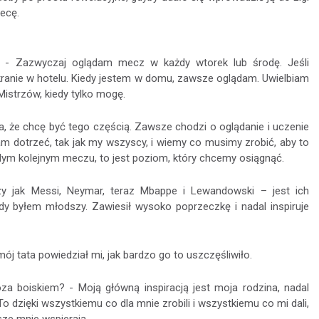
ecę.
 - Zazwyczaj oglądam mecz w każdy wtorek lub środę. Jeśli
ranie w hotelu. Kiedy jestem w domu, zawsze oglądam. Uwielbiam
Mistrzów, kiedy tylko mogę.
a, że chcę być tego częścią. Zawsze chodzi o oglądanie i uczenie
m dotrzeć, tak jak my wszyscy, i wiemy co musimy zrobić, aby to
dym kolejnym meczu, to jest poziom, który chcemy osiągnąć.
zy jak Messi, Neymar, teraz Mbappe i Lewandowski – jest ich
dy byłem młodszy. Zawiesił wysoko poprzeczkę i nadal inspiruje
ój tata powiedział mi, jak bardzo go to uszczęśliwiło.
oza boiskiem? - Moją główną inspiracją jest moja rodzina, nadal
o dzięki wszystkiemu co dla mnie zrobili i wszystkiemu co mi dali,