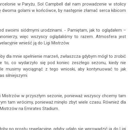
Barcelonie w Paryżu. Sol Campbell dał nam prowadzenie w stolicy
ratę dwoma golami w końcówce, by następnie złamać serca kibicom
rzed swoimi siódmymi urodzinami. - Pamiętam, jak to oglądałem –
nonierzy, więc wszyscy oglądaliśmy to razem. Atmosfera jest
lacyjnie wnieść ją do Ligi Mistrzów.
łoby dla mnie spełnienie marzeń, zwłaszcza gdybym mógł to zrobić
 to, co wydarzyło się pod koniec zeszłego sezonu, kiedy nie
ale musimy wyciągnąć z tego wnioski, aby kontynuować to jak
s silniejszymi.
igi Mistrzów w przyszłym sezonie, ponieważ wszyscy chcemy tam
rym tam wrócimy, ponieważ minęło zbyt wiele czasu. Również dla
ę Mistrzów na Emirates Stadium.
oby po prostu rewelacyjne, gdyby udało się wprowadzić ją do Ligi