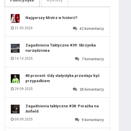
Publicystyka
Wywiady
109
110
111
112
113
114
Najgorszy Mistrz w historii?
115
116
117
118
21.05.2026
42
komentarzy
119
120
121
122
123
124
Zagadnienia Taktyczne #39: Skrzynka
125
126
narzędziowa
127
128
129
130
16.10.2025
7
komentarzy
131
80 procent: Gdy statystyka przestaje być
przypadkiem
29.09.2025
28
komentarzy
Zagadnienia taktyczne #38: Porażka na
Anfield
09.09.2025
9
komentarzy