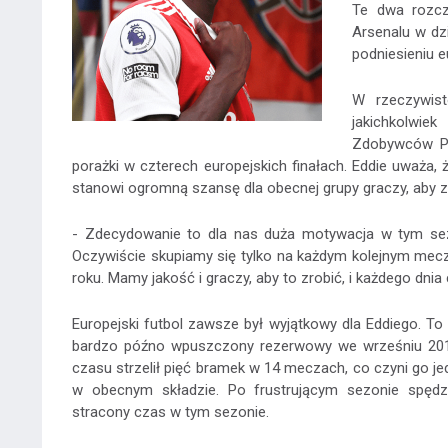
Te dwa rozcz
Arsenalu w dz
podniesieniu 
W rzeczywist
jakichkolwie
Zdobywców Pu
porażki w czterech europejskich finałach. Eddie uważa,
stanowi ogromną szansę dla obecnej grupy graczy, aby zap
- Zdecydowanie to dla nas duża motywacja w tym sezo
Oczywiście skupiamy się tylko na każdym kolejnym mec
roku. Mamy jakość i graczy, aby to zrobić, i każdego dnia
Europejski futbol zawsze był wyjątkowy dla Eddiego. T
bardzo późno wpuszczony rezerwowy we wrześniu 2017
czasu strzelił pięć bramek w 14 meczach, co czyni go 
w obecnym składzie. Po frustrującym sezonie spęd
stracony czas w tym sezonie.