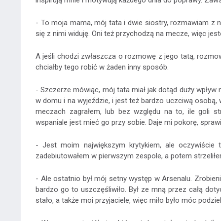
inspirują mnie i motywują każdego dnia do poprawy. Zaw
- To moja mama, mój tata i dwie siostry, rozmawiam z n
się z nimi widuję. Oni też przychodzą na mecze, więc jes
A jeśli chodzi zwłaszcza o rozmowę z jego tatą, rozmowa 
chciałby tego robić w żaden inny sposób.
- Szczerze mówiąc, mój tata miał jak dotąd duży wpływ 
w domu i na wyjeździe, i jest też bardzo uczciwą osobą, 
meczach zagrałem, lub bez względu na to, ile goli st
wspaniale jest mieć go przy sobie. Daje mi pokorę, sprawi
- Jest moim największym krytykiem, ale oczywiście
zadebiutowałem w pierwszym zespole, a potem strzeliłem
- Ale ostatnio był mój setny występ w Arsenalu. Zrobienie
bardzo go to uszczęśliwiło. Był ze mną przez całą dotyc
stało, a także moi przyjaciele, więc miło było móc podzieli