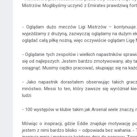
Mistrzów. Moglibyśmy uczynić z Emirates prawdziwą fort
- Oglądam dużo meczów Ligi Mistrzów – kontynuuje.
wyjeżdżamy z drużyną, zazwyczaj oglądamy na dużym ek
oglądać całą piłkę nożną, więc oczywiście oglądam Ligę 
- Oglądanie tych zespołów i wielkich napastników sprawi
się od najlepszych. Jestem bardzo zmotywowany, aby ta
osiągnąć. Musimy ciężko pracować, skupiając się na każ
- Jako napastnik dorastałem obserwując takich grac
mnóstwo. Messi to ten, który zawsze się wyróżniał kie
ludzi.
- 100 występów w klubie takim jak Arsenal wiele znaczy, m
Mówiąc o inspiracji, gdzie Eddie znajduje motywację p
jestem z nimi bardzo blisko – odpowiada bez wahania. - T