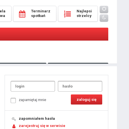
ela
Terminarz
Najlepsi
owa
spotkań
strzelcy
Oceny
pomeczowe
Typer
kanonierzy.com
UdanaRandka.com
1
2
3
4
5
6
7
8
zapamiętaj mnie
9
10
11
12
13
14
15
zapomniałem hasła
16
17
18
zarejestruj się w serwisie
19
20