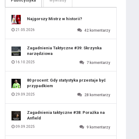
Publicystyka
Wywiady
109
110
111
112
113
114
Najgorszy Mistrz w historii?
115
116
117
118
21.05.2026
42
komentarzy
119
120
121
122
123
124
Zagadnienia Taktyczne #39: Skrzynka
125
126
narzędziowa
127
128
129
130
16.10.2025
7
komentarzy
131
80 procent: Gdy statystyka przestaje być
przypadkiem
29.09.2025
28
komentarzy
Zagadnienia taktyczne #38: Porażka na
Anfield
09.09.2025
9
komentarzy