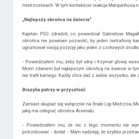
mistrzostwach. W tym kontekście reakcja Marquinhosa n
„Najlepszy obrońca na świecie”
Kapitan PSG zdradził, co powiedział Gabrielowi Maga
obrońca nie powinien pozwolić, by jeden nietrafiony k
ugruntował swoją pozycję jako jeden z czołowych środ
- Powiedziałem mu, żeby był silny i trzymał głowę wys
Moim zdaniem był najlepszym obrońcą na świecie w tym se
nie trafił karnego. Każdy chce dać z siebie wszystko, ale 
Brazylia patrzy w przyszłość
Zamiast skupiać się wyłącznie na finale Ligi Mistrzów, M
jaką ma odegrać obrońca Arsenalu.
- Powiedziałem mu, że nic z tego momentu nie wym
potrzebować - dodał. - Mam nadzieję, że szybko przetrawi