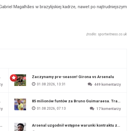
abriel Magalhães w brazylijskiej kadrze, nawet po najtrudniejszym
źrodło: sportwitness.co.uk
 Evertonu
Zaczynamy pre-season! Girona vs Arsenalu
01.08.2026, 13:31
zy
449
komentarzy
ź Artety
85 milionów funtów za Bruno Guimaraesa. Transfer na
01.08.2026, 07:13
zy
17
komentarzy
funtów
Arsenal uzgodnił wstępne warunki kontraktu z Vinic