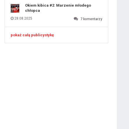
Okiem kibica #2: Marzenie młodego
chłopca
28.08.2025
7
komentarzy
pokaż całą publicystykę
 ostatniej prostej
iusem Juniorem?