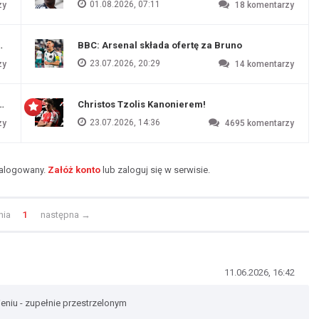
01.08.2026, 07:11
zy
18
komentarzy
endim
BBC: Arsenal składa ofertę za Bruno
23.07.2026, 20:29
zy
14
komentarzy
czu przygotowawczym
Christos Tzolis Kanonierem!
23.07.2026, 14:36
zy
4695
komentarzy
zalogowany.
Załóż konto
lub zaloguj się w serwisie.
nia
1
następna
→
11.06.2026, 16:42
eniu - zupełnie przestrzelonym