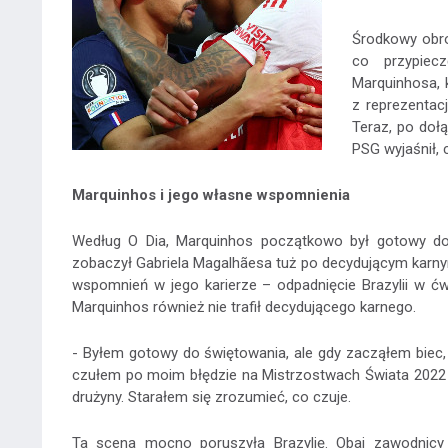
Środkowy obro
co przypiec
Marquinhosa, 
z reprezentac
Teraz, po dołą
PSG wyjaśnił,
Marquinhos i jego własne wspomnienia
Według O Dia, Marquinhos początkowo był gotowy do 
zobaczył Gabriela Magalhãesa tuż po decydującym karnym
wspomnień w jego karierze – odpadnięcie Brazylii w ćw
Marquinhos również nie trafił decydującego karnego.
- Byłem gotowy do świętowania, ale gdy zacząłem biec
czułem po moim błędzie na Mistrzostwach Świata 2022
drużyny. Starałem się zrozumieć, co czuje.
Ta scena mocno poruszyła Brazylię. Obaj zawodnicy 