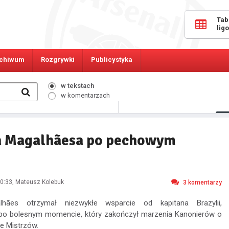
Tab
lig
chiwum
Rozgrywki
Publicystyka
w tekstach
w komentarzach
9306
Osób online:
a Magalhãesa po pechowym
0:33
, Mateusz Kolebuk
3
komentarzy
lhães otrzymał niezwykłe wsparcie od kapitana Brazylii,
po bolesnym momencie, który zakończył marzenia Kanonierów o
ze Mistrzów.