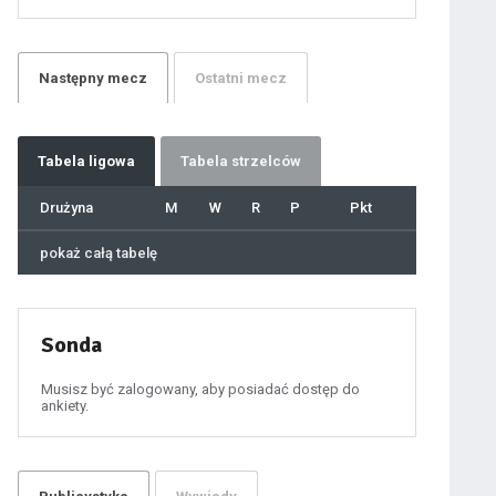
21
22
23
24
25
26
27
Następny
mecz
Ostatni
mecz
28
29
30
31
32
33
34
35
36
Tabela
ligowa
Tabela strzelców
37
38
39
40
Drużyna
M
W
R
P
Pkt
41
42
43
44
45
pokaż całą tabelę
46
47
48
49
50
51
52
53
54
Sonda
55
56
57
58
59
Musisz być zalogowany, aby posiadać dostęp do
60
ankiety.
61
100
101
102
103
104
105
106
107
108