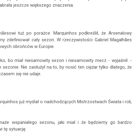
abrała jeszcze większego znaczenia.
lhãesowi tuż po porażce. Marquinhos podkreślił, że Arsenalowy
arny zdefiniował cały sezon. W rzeczywistości Gabriel Magalhães
kowych obrońców w Europie.
oko, bo miał niesamowity sezon i niesamowity mecz - wyjaśnił. -
zonie. Nie zasłużył na to, by nosić ten ciężar tylko dlatego, że
czasem się nie udaje.
arquinhos już myślał o nadchodzących Mistrzostwach Świata i roli,
aże wspaniałego sezonu, jaki miał i że będziemy go bardzo
 tę sytuację.