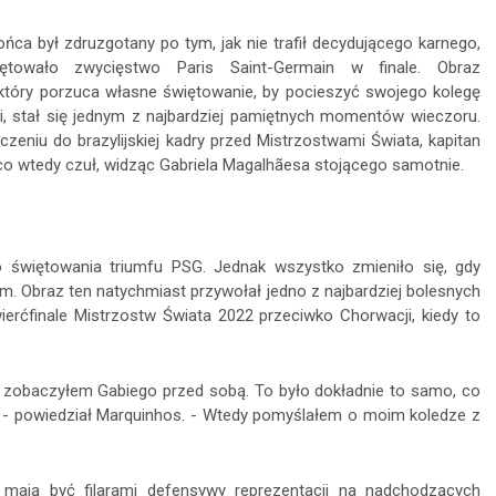
ńca był zdruzgotany po tym, jak nie trafił decydującego karnego,
zętowało zwycięstwo Paris Saint-Germain w finale. Obraz
który porzuca własne świętowanie, by pocieszyć swojego kolegę
ji, stał się jednym z najbardziej pamiętnych momentów wieczoru.
czeniu do brazylijskiej kadry przed Mistrzostwami Świata, kapitan
 co wtedy czuł, widząc Gabriela Magalhãesa stojącego samotnie.
świętowania triumfu PSG. Jednak wszystko zmieniło się, gdy
. Obraz ten natychmiast przywołał jedno z najbardziej bolesnych
ierćfinale Mistrzostw Świata 2022 przeciwko Chorwacji, kiedy to
, zobaczyłem Gabiego przed sobą. To było dokładnie to samo, co
 - powiedział Marquinhos. - Wtedy pomyślałem o moim koledze z
mają być filarami defensywy reprezentacji na nadchodzących