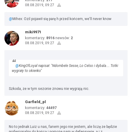
komentarzy:
217
08.08.2019, 09:27
@
Mihex: Ozil pojawił się parę h przed końcem, we'll never know
miki9971
komentarzy:
8916
newsów:
2
08.08.2019, 09:27
@
KingOfLoyal napisał: "Ndombele Sesse, Lo Celso i dybala.... Totki
wygrały to okienko"
Szkoda, że w tym sezonie znowu nie wygrają nic.
Garfield_pl
komentarzy:
44497
08.08.2019, 09:27
No to jednak Luiz u nas, fanem jego nie jestem, ale liczę że będzie
profesjonalny do końca i pomoże nam w defensywie, a i z