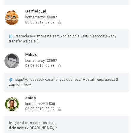
Garfield_pl
komentarzy:
44497
08.08.2019, 09:39
@
jurasmolas44: może na sam koniec dnia, jakiś niespodziewany
transfer wejdzie :)
Mihex
komentarzy:
23607
08.08.2019, 09:38
@
metjuAFC: odszedł Kosa i chyba odchodzi Mustafi, więc trzeba 2
zamienników.
entap
komentarzy:
1538
08.08.2019, 09:37
będę dziś w robocie robił nic.
dzie news z DEADLINE DAY] ?