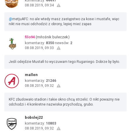
komentarzy:
44497
08.08.2019, 09:34
@
metjuAFC: no ale wtedy masz zastępstwo za kose i mustafe, więc
nikt nie musi odchodzić z obrony, lepiej mieć zapas
filo94
(miłośnik bułeczek)
komentarzy:
8350
newsów:
2
08.08.2019, 09:33
Jeśli odejdzie Mustafi to wyczuwam tego Ruganiego. Dobrze by było.
mallen
komentarzy:
21246
08.08.2019, 09:32
KFC zbudowało stadion i takie okno chcą strzelić :O nikt poważny nie
odchodzi i 4 konkretne nazwiska przychodzą, grubo.
bobslej22
komentarzy:
10803
08.08.2019, 09:32