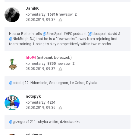
JanikK
komentarzy:
16816
newsów:
2
08.08.2019, 09:37
Hector Bellerin tells
@
5liveSport #AFC podcast (
@
bbcsport_david &
@
NickBrightDJ) that he is a “few weeks” away from rejoining first-
team training. Hoping to play competitively within two months.
filo94
(miłośnik bułeczek)
komentarzy:
8350
newsów:
2
08.08.2019, 09:37
@
bobslej22: Ndombele, Sessegnon, Le Celso, Dybala
notopyk
komentarzy:
4261
08.08.2019, 09:36
@
grzegorz1211: chyba w fifie, dzieciaczku