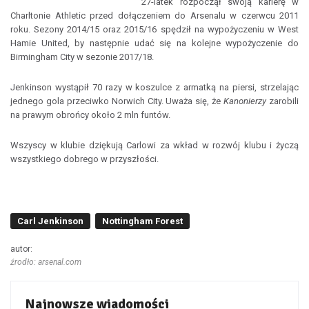
27-latek rozpoczął swoją karierę w
Charltonie Athletic przed dołączeniem do Arsenalu w czerwcu 2011
roku. Sezony 2014/15 oraz 2015/16 spędził na wypożyczeniu w West
Hamie United, by następnie udać się na kolejne wypożyczenie do
Birmingham City w sezonie 2017/18.
Jenkinson wystąpił 70 razy w koszulce z armatką na piersi, strzelając
jednego gola przeciwko Norwich City. Uważa się, że
Kanonierzy
zarobili
na prawym obrońcy około 2 mln funtów.
Wszyscy w klubie dziękują Carlowi za wkład w rozwój klubu i życzą
wszystkiego dobrego w przyszłości.
Carl Jenkinson
Nottingham Forest
autor:
źrodło: arsenal.com
Najnowsze wiadomości