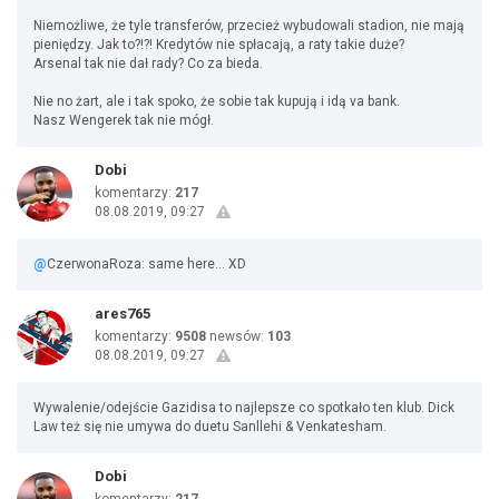
Niemożliwe, że tyle transferów, przecież wybudowali stadion, nie mają
pieniędzy. Jak to?!?! Kredytów nie spłacają, a raty takie duże?
Arsenal tak nie dał rady? Co za bieda.
Nie no żart, ale i tak spoko, że sobie tak kupują i idą va bank.
Nasz Wengerek tak nie mógł.
Dobi
komentarzy:
217
08.08.2019, 09:27
@
CzerwonaRoza: same here... XD
ares765
komentarzy:
9508
newsów:
103
08.08.2019, 09:27
Wywalenie/odejście Gazidisa to najlepsze co spotkało ten klub. Dick
Law też się nie umywa do duetu Sanllehi & Venkatesham.
Dobi