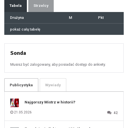
36
37
Tabela
Strzelcy
38
39
40
41
Drużyna
M
Pkt
42
43
44
45
46
pokaż całą tabelę
47
48
49
50
51
52
53
54
55
Sonda
56
57
58
59
60
Musisz być zalogowany, aby posiadać dostęp do ankiety.
61
100
101
102
103
104
105
106
Publicystyka
Wywiady
107
108
109
110
111
112
Najgorszy Mistrz w historii?
113
114
115
116
21.05.2026
42
117
118
119
120
121
122
123