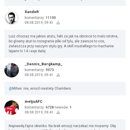
XandeR
komentarzy:
11100
08.08.2019, 09:41
Luiz chociaz ma jakies atutu, fakt ze jak na obronce to malo istotne,
bo glowny atut to rozegranie pilki od tylu, ale zawsze to cos,
zwlaszcza przy naszym stylu gry. A skill mustafiego to machanie
lapami lv 14 i expi dalej
_Dennis_Bergkamp_
komentarzy:
9973
08.08.2019, 09:41
@
Mihex: nie, wrocil niestety Chambers
metjuAFC
komentarzy:
6728
newsów:
1
08.08.2019, 09:41
Naprawdę fajne okienko. Na brak emocji narzekać nie możemy. Oby