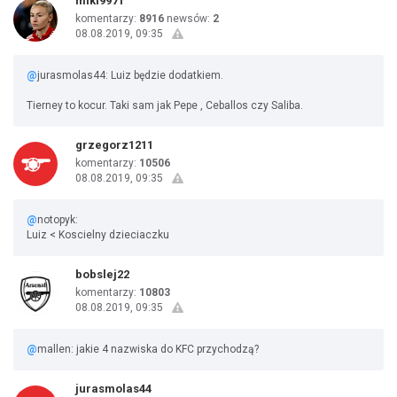
miki9971
komentarzy:
8916
newsów:
2
08.08.2019, 09:35
@
jurasmolas44: Luiz będzie dodatkiem.
Tierney to kocur. Taki sam jak Pepe , Ceballos czy Saliba.
grzegorz1211
komentarzy:
10506
08.08.2019, 09:35
@
notopyk:
Luiz < Koscielny dzieciaczku
bobslej22
komentarzy:
10803
08.08.2019, 09:35
@
mallen: jakie 4 nazwiska do KFC przychodzą?
jurasmolas44