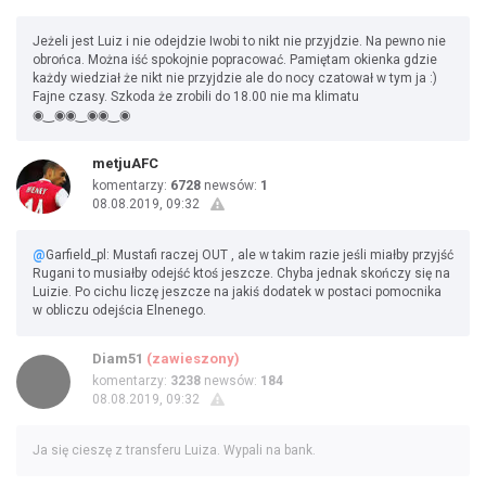
Jeżeli jest Luiz i nie odejdzie Iwobi to nikt nie przyjdzie. Na pewno nie
obrońca. Można iść spokojnie popracować. Pamiętam okienka gdzie
każdy wiedział że nikt nie przyjdzie ale do nocy czatował w tym ja :)
Fajne czasy. Szkoda że zrobili do 18.00 nie ma klimatu
◉‿◉◉‿◉◉‿◉
metjuAFC
komentarzy:
6728
newsów:
1
08.08.2019, 09:32
@
Garfield_pl: Mustafi raczej OUT , ale w takim razie jeśli miałby przyjść
Rugani to musiałby odejść ktoś jeszcze. Chyba jednak skończy się na
Luizie. Po cichu liczę jeszcze na jakiś dodatek w postaci pomocnika
w obliczu odejścia Elnenego.
Diam51
(zawieszony)
komentarzy:
3238
newsów:
184
08.08.2019, 09:32
Ja się cieszę z transferu Luiza. Wypali na bank.