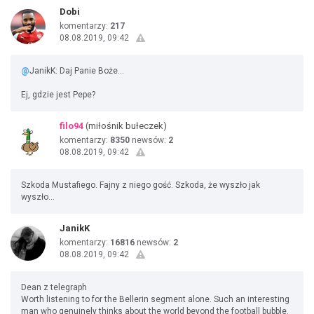
Dobi
komentarzy:
217
08.08.2019, 09:42
@
JanikK: Daj Panie Boże...
Ej, gdzie jest Pepe?
filo94
(miłośnik bułeczek)
komentarzy:
8350
newsów:
2
08.08.2019, 09:42
Szkoda Mustafiego. Fajny z niego gość. Szkoda, że wyszło jak
wyszło...
JanikK
komentarzy:
16816
newsów:
2
08.08.2019, 09:42
Dean z telegraph
Worth listening to for the Bellerin segment alone. Such an interesting
man who genuinely thinks about the world beyond the football bubble.