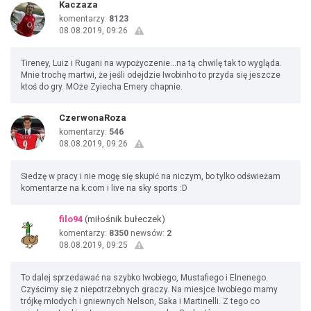
Kaczaza
komentarzy:
8123
08.08.2019, 09:26
Tireney, Luiz i Rugani na wypożyczenie...na tą chwilę tak to wygląda.
Mnie trochę martwi, że jeśli odejdzie Iwobinho to przyda się jeszcze
ktoś do gry. MOże Zyiecha Emery chapnie.
CzerwonaRoza
komentarzy:
546
08.08.2019, 09:26
Siedzę w pracy i nie mogę się skupić na niczym, bo tylko odświeżam
komentarze na k.com i live na sky sports :D
filo94
(miłośnik bułeczek)
komentarzy:
8350
newsów:
2
08.08.2019, 09:25
To dalej sprzedawać na szybko Iwobiego, Mustafiego i Elnenego.
Czyścimy się z niepotrzebnych graczy. Na miesjce Iwobiego mamy
trójkę młodych i gniewnych Nelson, Saka i Martinelli. Z tego co