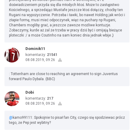
doświadczeniem przyda się dla młodych ktoś. Może to zastępstwo
Kościelnego, a sprzedając Mustafe jeszcze ktoś dołączy, choćby ten
Rugani na wypożyczenie. Potrzeba i ławki, bo nawet Holding jak wróci i
złapie formę, musi mieć odpoczynek, więc na puchary np Rugani,
Chambers mogliby grać, a jeszcze zawsze możliwe kontuzje.
Zobaczymy, kurde aż żal że trzeba w pracy dziś być i omijają bieżące
ploteczki :/ a może Coutinho na sam koniec dnia jednak wbije ;)
Dominik11
komentarzy:
21541
08.08.2019, 09:26
: Tottenham are close to reaching an agreement to sign Juventus
forward Paulo Dybala. (BBC)
Dobi
komentarzy:
217
08.08.2019, 09:26
@
kamo99111: Spokojnie to pisał fan City, czego się spodziewac prócz
tego, że Pep jest wybitny?