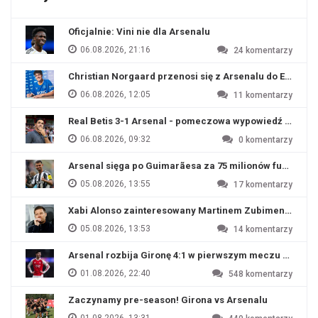
Oficjalnie: Vini nie dla Arsenalu
06.08.2026, 21:16
24
komentarzy
Christian Norgaard przenosi się z Arsenalu do Everton
06.08.2026, 12:05
11
komentarzy
Real Betis 3-1 Arsenal - pomeczowa wypowiedź Artety
06.08.2026, 09:32
0
komentarzy
Arsenal sięga po Guimarãesa za 75 milionów funtów
05.08.2026, 13:55
17
komentarzy
Xabi Alonso zainteresowany Martinem Zubimendim
05.08.2026, 13:53
14
komentarzy
Arsenal rozbija Gironę 4:1 w pierwszym meczu przyg
01.08.2026, 22:40
548
komentarzy
Zaczynamy pre-season! Girona vs Arsenalu