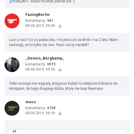
@
metjuAFC: może mustafi jednak out :)
FaxingBerlin
komentarzy:
941
08.08.2019, 09:30
Luiz u nas? Co za padaczka. I to jeszcze za 8mln i na 2 lata. Mam
nadzieję, że to tylko zły sen. Raul coś ty narobił!?
_Dennis_Bergkamp_
komentarzy:
9973
08.08.2019, 09:30
Totki niczego nie wygraly, przyjscie Dybali to odejscie Eriksena do
Hiszpanii, do tego drugiego klubu, ktory nie kupi Neymara
macc
komentarzy:
4728
08.08.2019, 09:29