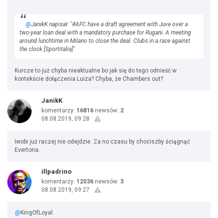
@
JanikK napisał: "#AFC have a draft agreement with Juve over a
two-year loan deal with a mandatory purchase for Rugani. A meeting
around lunchtime in Milano to close the deal. Clubs in a race against
the clock [Sportitalia]"
Kurcze to już chyba nieaktualne bo jak się do tego odnieść w
kontekście dołączenia Luiza? Chyba, że Chambers out?
JanikK
komentarzy:
16816
newsów:
2
08.08.2019, 09:28
Iwobi już raczej nie odejdzie. Za no czasu by chociszby ściągnąć
Evertona.
illpadrino
komentarzy:
12036
newsów:
3
08.08.2019, 09:27
@
KingOfLoyal: