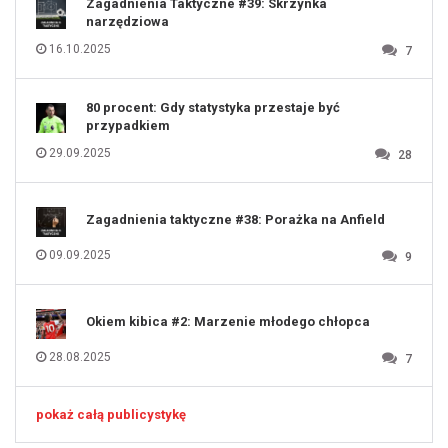
Zagadnienia Taktyczne #39: Skrzynka
124
125
narzędziowa
126
127
128
16.10.2025
7
129
130
131
80 procent: Gdy statystyka przestaje być
przypadkiem
29.09.2025
28
Zagadnienia taktyczne #38: Porażka na Anfield
09.09.2025
9
Okiem kibica #2: Marzenie młodego chłopca
28.08.2025
7
pokaż całą publicystykę