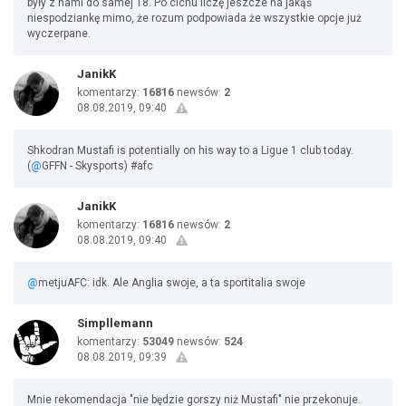
były z nami do samej 18. Po cichu liczę jeszcze na jakąś
niespodziankę mimo, że rozum podpowiada że wszystkie opcje już
wyczerpane.
JanikK
komentarzy:
16816
newsów:
2
08.08.2019, 09:40
Shkodran Mustafi is potentially on his way to a Ligue 1 club today.
(
@
GFFN - Skysports) #afc
JanikK
komentarzy:
16816
newsów:
2
08.08.2019, 09:40
@
metjuAFC: idk. Ale Anglia swoje, a ta sportitalia swoje
Simpllemann
komentarzy:
53049
newsów:
524
08.08.2019, 09:39
Mnie rekomendacja "nie będzie gorszy niż Mustafi" nie przekonuje.