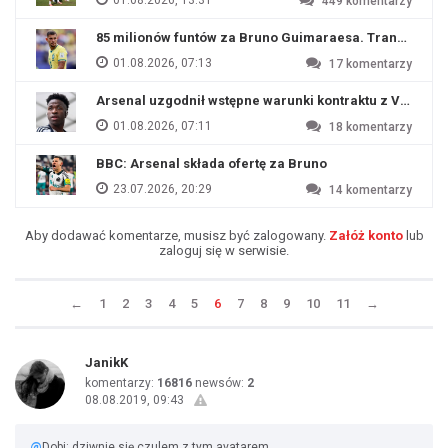
01.08.2026, 13:31
449
komentarzy
85 milionów funtów za Bruno Guimaraesa. Transfer na o
01.08.2026, 07:13
17
komentarzy
Arsenal uzgodnił wstępne warunki kontraktu z Viniciu
01.08.2026, 07:11
18
komentarzy
BBC: Arsenal składa ofertę za Bruno
23.07.2026, 20:29
14
komentarzy
Aby dodawać komentarze, musisz być zalogowany.
Załóż konto
lub
zaloguj się w serwisie.
←
1
2
3
4
5
6
7
8
9
10
11
→
JanikK
komentarzy:
16816
newsów:
2
08.08.2019, 09:43
@
Dobi: dziwnie się czulem z tym avatarem