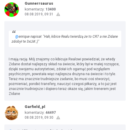
Gunnerrsaurus
komentarzy:
13400
08.08.2019, 09:31
@
enrique napisał: "Hah, kibice Realu twierdzą że to CR7 a nie Zidane
zdobył te 3xLM ;)"
I mają rację. Mój znajomy co kibicuje Realowi powiedział, że wtedy
Zidane dostał najlepszy skład na świecie, który był w małej rozsypce,
dzięki swojemu autorytetowi, zdołał ich ogarnąć pod względem
psychicznym, powstała więc najlepsza drużyna na świecie i to tyle.
Teraz ma znacznie trudniejsze zadanie, bo musi coś stworzyć,
pozmieniać, porobić transfery, nauczyć czegoś piłkarzy, a to już jest
znacznie trudniejsze i dopiero teraz okaże się, jakim trenerem jest
Zidane
Garfield_pl
komentarzy:
44497
08.08.2019, 09:30