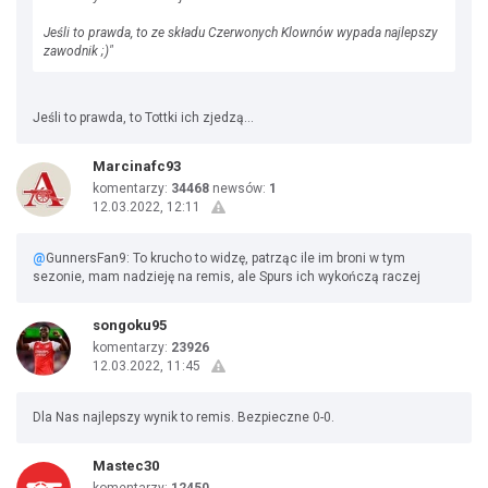
Jeśli to prawda, to ze składu Czerwonych Klownów wypada najlepszy
zawodnik ;)"
Jeśli to prawda, to Tottki ich zjedzą...
Marcinafc93
komentarzy:
34468
newsów:
1
12.03.2022, 12:11
@
GunnersFan9: To krucho to widzę, patrząc ile im broni w tym
sezonie, mam nadzieję na remis, ale Spurs ich wykończą raczej
songoku95
komentarzy:
23926
12.03.2022, 11:45
Dla Nas najlepszy wynik to remis. Bezpieczne 0-0.
Mastec30