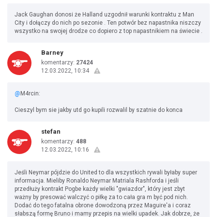
Jack Gaughan donosi że Halland uzgodnił warunki kontraktu z Man
City i dołączy do nich po sezonie . Ten potwór bez napastnika niszczy
wszystko na swojej drodze co dopiero z top napastnikiem na świecie .
Barney
komentarzy:
27424
12.03.2022, 10:34
@
M4rcin:
Cieszyl bym sie jakby utd go kupili rozwalil by szatnie do konca
stefan
komentarzy:
488
12.03.2022, 10:16
Jeśli Neymar pójdzie do United to dla wszystkich rywali byłaby super
informacja. Mieliby Ronaldo Neymar Matriala Rashforda i jeśli
przedłuży kontrakt Pogbe każdy wielki "gwiazdor", który jest zbyt
ważny by presować walczyć o piłkę za to cała gra m być pod nich.
Dodać do tego fatalna obrone dowodzoną przez Maguire'a i coraz
słabszą formę Bruno i mamy przepis na wielki upadek. Jak dobrze, że