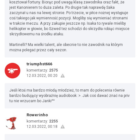
kosztował fortuny. Biorąc pod uwagę klasę zawodnika oraz fakt, że
jest Kanonierem to duża zaleta. Po drugie tak naprawdę Saka
zaczynał u nas na lewej stronie. Po trzecie, w piłce nożnej występuje
coś takiego jak wymienność pozycji. Mogliby się wymieniać stronami
w trakcie meczu. A przy zakupie jeszcze np. Isaka to rywale mieliby
helikopter w głowie, bo Szwed też schodzi do skrzydła robiąc miejsce
skrzydłowemu na środku ataku.
Martinelli? Ma wielki talent, ale obecnie to nie zawodnik na którym
można polegać przez cały sezon.
triumphst666
komentarzy:
2575
12.03.2022, 00:20
Jeśli ktoś ma bardzo młodą młodzież, to mam do polecenia równie
bardzo budujący wyobraźnię audiobook :>. Jak coś dawać znać na priv
tu nie wrzucam bo Janki^^
Rowerinho
komentarzy:
2255
12.03.2022, 00:18