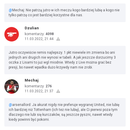
@
Mechaj: Nie patrzą jutro w ich meczu kogo bardziej lubię a kogo nie
tylko patrzę co jest bardziej korzystne dla nas.
Dzulian
komentarzy:
4098
11.03.2022, 21:44
Jutro oczywiście remis najlepszy. 1 pkt niewiele im zmienia bo ani
jednych ani drugich nie wynosi w tabeli. A jak jeszcze dorzucimy 3
oczka z Lisami to już wgl miodnie. Wtedy z Live można grać bez
presji, bo nawet wpadka dużo krzywdy nam nie zrobi.
Mechaj
komentarzy:
276
11.03.2022, 21:37
@
arsenallord: Ja akurat nigdy nie preferuje wygranej United, nie lubię
ich bardziej niż Tottenham (ich też nie lubię), ale Ci pierwsi poza tym
dlaczego nie lubi się kurczaków, są jeszcze pyszni, nawet wtedy
kiedy powinni być pokorni.