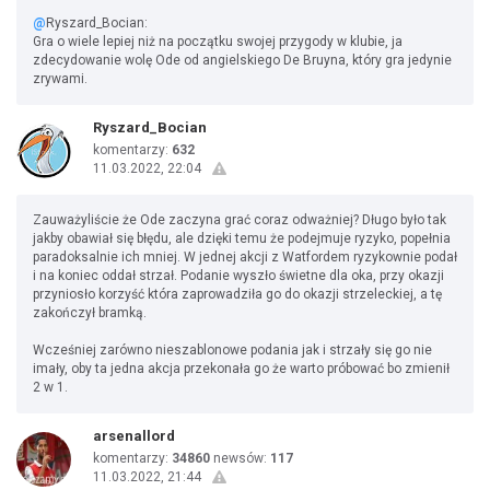
@
Ryszard_Bocian:
Gra o wiele lepiej niż na początku swojej przygody w klubie, ja
zdecydowanie wolę Ode od angielskiego De Bruyna, który gra jedynie
zrywami.
Ryszard_Bocian
komentarzy:
632
11.03.2022, 22:04
Zauważyliście że Ode zaczyna grać coraz odważniej? Długo było tak
jakby obawiał się błędu, ale dzięki temu że podejmuje ryzyko, popełnia
paradoksalnie ich mniej. W jednej akcji z Watfordem ryzykownie podał
i na koniec oddał strzał. Podanie wyszło świetne dla oka, przy okazji
przyniosło korzyść która zaprowadziła go do okazji strzeleckiej, a tę
zakończył bramką.
Wcześniej zarówno nieszablonowe podania jak i strzały się go nie
imały, oby ta jedna akcja przekonała go że warto próbować bo zmienił
2 w 1.
arsenallord
komentarzy:
34860
newsów:
117
11.03.2022, 21:44