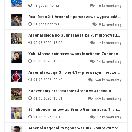
18 godzin temu
10
komentarzy
Real Betis 3-1 Arsenal - pomeczowa wypowiedź Artety
21 godzin temu
0
komentarzy
Arsenal sięga po Guimarãesa za 75 milionów funtów
05.08.2026, 13:55
17
komentarzy
Xabi Alonso zainteresowany Martinem Zubimendim
05.08.2026, 13:53
14
komentarzy
Arsenal rozbija Gironę 4:1 w pierwszym meczu przyg
01.08.2026, 22:40
548
komentarzy
Zaczynamy pre-season! Girona vs Arsenalu
01.08.2026, 13:31
449
komentarzy
85 milionów funtów za Bruno Guimaraesa. Transfer na o
01.08.2026, 07:13
17
komentarzy
Arsenal uzgodnił wstępne warunki kontraktu z Viniciu