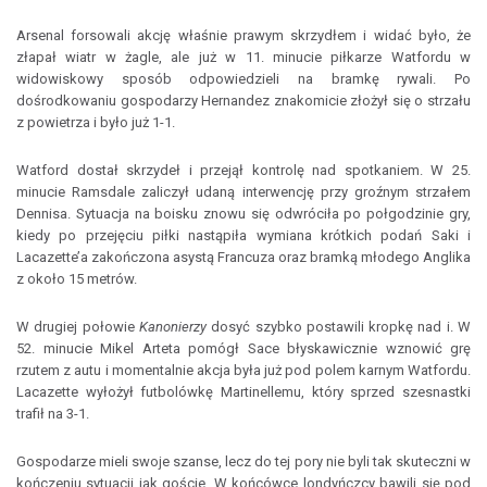
Arsenal forsowali akcję właśnie prawym skrzydłem i widać było, że
złapał wiatr w żagle, ale już w 11. minucie piłkarze Watfordu w
widowiskowy sposób odpowiedzieli na bramkę rywali. Po
dośrodkowaniu gospodarzy Hernandez znakomicie złożył się o strzału
z powietrza i było już 1-1.
Watford dostał skrzydeł i przejął kontrolę nad spotkaniem. W 25.
minucie Ramsdale zaliczył udaną interwencję przy groźnym strzałem
Dennisa. Sytuacja na boisku znowu się odwróciła po połgodzinie gry,
kiedy po przejęciu piłki nastąpiła wymiana krótkich podań Saki i
Lacazette’a zakończona asystą Francuza oraz bramką młodego Anglika
z około 15 metrów.
W drugiej połowie
Kanonierzy
dosyć szybko postawili kropkę nad i. W
52. minucie Mikel Arteta pomógł Sace błyskawicznie wznowić grę
rzutem z autu i momentalnie akcja była już pod polem karnym Watfordu.
Lacazette wyłożył futbolówkę Martinellemu, który sprzed szesnastki
trafił na 3-1.
Gospodarze mieli swoje szanse, lecz do tej pory nie byli tak skuteczni w
kończeniu sytuacji jak goście. W końcówce londyńczcy bawili się pod