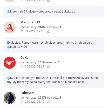
11.03.2022, 22:29
@
Marcinafc93: Może warto byłoby wziąć Lukaku xd
Marcinafc93
komentarzy:
34468
newsów:
1
11.03.2022, 22:28
Exclusive: Roman Abramovich gives green light to Chelsea sale
@
Matt_Law_DT
DeKa
komentarzy:
1019
newsów:
2
11.03.2022, 22:27
@
Dzulian: w naszym meczu z LFC wpadkę to może zaliczyć LFC, nie
my. My możemy co najwyżej postarać się o niespodziankę.
FabsFAN
komentarzy:
25371
newsów:
3
11.03.2022, 22:19