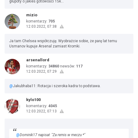
głupoty o jakieś gotowości 15k…
mizio
komentarzy:
705
12.03.2022, 07:38
Ja tam Chelsea współczuję. Wyobraźcie sobie, że parę lat temu
Usmanov kupuje Arsenal zamiast Kromki.
arsenallord
komentarzy:
34860
newsów:
117
12.03.2022, 07:29
@
Jakubhaba11: Rotacja i szeroka kadra to podstawa.
kylo100
komentarzy:
4045
12.03.2022, 07:13
@
Dominik17 napisał: "Za remis w meczu *"