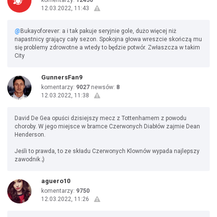
komentarzy:
12450
12.03.2022, 11:43
@
Bukayoforever: a i tak pakuje seryjnie gole, dużo więcej niż
napastnicy grający cały sezon. Spokojna głowa wreszcie skończą mu
się problemy zdrowotne a wtedy to będzie potwór. Zwłaszcza w takim
City
GunnersFan9
komentarzy:
9027
newsów:
8
12.03.2022, 11:38
David De Gea opuści dzisiejszy mecz z Tottenhamem z powodu
choroby. W jego miejsce w bramce Czerwonych Diabłów zajmie Dean
Henderson.
Jeśli to prawda, to ze składu Czerwonych Klownów wypada najlepszy
zawodnik ;)
aguero10
komentarzy:
9750
12.03.2022, 11:26