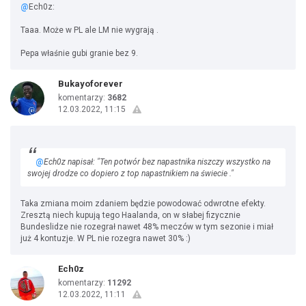
@
Ech0z:
Taaa. Może w PL ale LM nie wygrają .
Pepa właśnie gubi granie bez 9.
Bukayoforever
komentarzy:
3682
12.03.2022, 11:15
@
Ech0z napisał: "Ten potwór bez napastnika niszczy wszystko na
swojej drodze co dopiero z top napastnikiem na świecie ."
Taka zmiana moim zdaniem będzie powodować odwrotne efekty.
Zresztą niech kupują tego Haalanda, on w słabej fizycznie
Bundeslidze nie rozegrał nawet 48% meczów w tym sezonie i miał
już 4 kontuzje. W PL nie rozegra nawet 30% :)
Ech0z
komentarzy:
11292
12.03.2022, 11:11