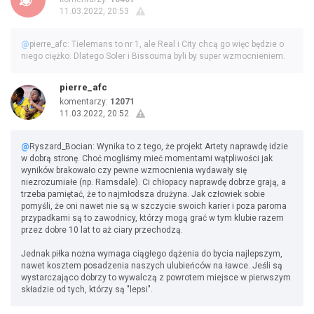
11.03.2022, 20:53
@
pierre_afc: Tielemans to nr 1, ale Real i City chcą go więc będzie o
niego ciężko. Dlatego Soler i Bissouma byli by super wzmocnieniem.
pierre_afc
komentarzy:
12071
11.03.2022, 20:52
@
Ryszard_Bocian: Wynika to z tego, że projekt Artety naprawdę idzie
w dobrą stronę. Choć mogliśmy mieć momentami wątpliwości jak
wyników brakowało czy pewne wzmocnienia wydawały się
niezrozumiałe (np. Ramsdale). Ci chłopacy naprawdę dobrze grają, a
trzeba pamiętać, że to najmłodsza drużyna. Jak człowiek sobie
pomyśli, że oni nawet nie są w szczycie swoich karier i poza paroma
przypadkami są to zawodnicy, którzy mogą grać w tym klubie razem
przez dobre 10 lat to aż ciary przechodzą.
Jednak piłka nożna wymaga ciągłego dążenia do bycia najlepszym,
nawet kosztem posadzenia naszych ulubieńców na ławce. Jeśli są
wystarczająco dobrzy to wywalczą z powrotem miejsce w pierwszym
składzie od tych, którzy są "lepsi".