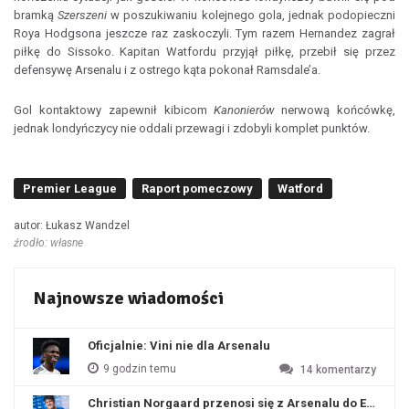
bramką
Szerszeni
w poszukiwaniu kolejnego gola, jednak podopieczni
Roya Hodgsona jeszcze raz zaskoczyli. Tym razem Hernandez zagrał
piłkę do Sissoko. Kapitan Watfordu przyjął piłkę, przebił się przez
defensywę Arsenalu i z ostrego kąta pokonał Ramsdale’a.
Gol kontaktowy zapewnił kibicom
Kanonierów
nerwową końcówkę,
jednak londyńczycy nie oddali przewagi i zdobyli komplet punktów.
Premier League
Raport pomeczowy
Watford
autor: Łukasz Wandzel
źrodło: własne
Najnowsze wiadomości
Oficjalnie: Vini nie dla Arsenalu
9 godzin temu
14
komentarzy
Christian Norgaard przenosi się z Arsenalu do Everton