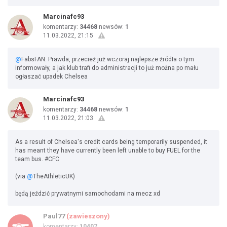
Marcinafc93
komentarzy:
34468
newsów:
1
11.03.2022, 21:15
@
FabsFAN: Prawda, przecież już wczoraj najlepsze źródła o tym
informowały, a jak klub trafi do administracji to już można po mału
ogłaszać upadek Chelsea
Marcinafc93
komentarzy:
34468
newsów:
1
11.03.2022, 21:03
As a result of Chelsea's credit cards being temporarily suspended, it
has meant they have currently been left unable to buy FUEL for the
team bus. #CFC
(via
@
TheAthleticUK)
będą jeździć prywatnymi samochodami na mecz xd
Paul77
(zawieszony)
komentarzy:
10407