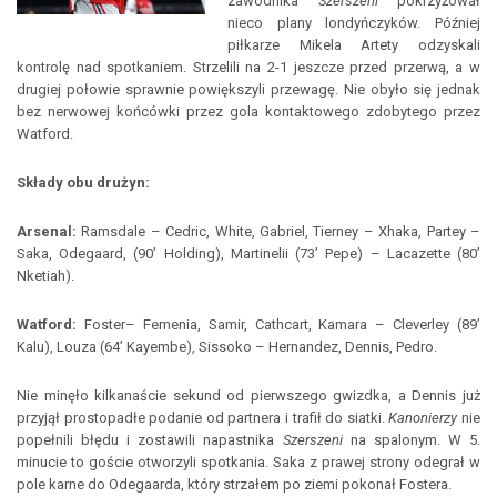
zawodnika
Szerszeni
pokrzyżował
nieco plany londyńczyków. Później
piłkarze Mikela Artety odzyskali
kontrolę nad spotkaniem. Strzelili na 2-1 jeszcze przed przerwą, a w
drugiej połowie sprawnie powiększyli przewagę. Nie obyło się jednak
bez nerwowej końcówki przez gola kontaktowego zdobytego przez
Watford.
Składy obu drużyn:
Arsenal:
Ramsdale – Cedric, White, Gabriel, Tierney – Xhaka, Partey –
Saka, Odegaard, (90’ Holding), Martinelii (73’ Pepe) – Lacazette (80’
Nketiah).
Watford:
Foster– Femenia, Samir, Cathcart, Kamara – Cleverley (89’
Kalu), Louza (64’ Kayembe), Sissoko – Hernandez, Dennis, Pedro.
Nie minęło kilkanaście sekund od pierwszego gwizdka, a Dennis już
przyjął prostopadłe podanie od partnera i trafił do siatki.
Kanonierzy
nie
popełnili błędu i zostawili napastnika
Szerszeni
na spalonym. W 5.
minucie to goście otworzyli spotkania. Saka z prawej strony odegrał w
pole karne do Odegaarda, który strzałem po ziemi pokonał Fostera.