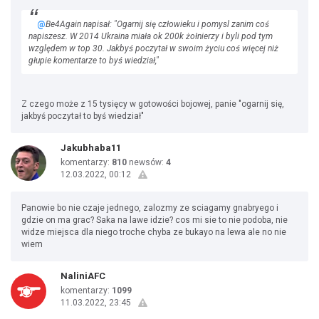
@
Be4Again napisał: "Ogarnij się człowieku i pomysl zanim coś
napiszesz. W 2014 Ukraina miała ok 200k żołnierzy i byli pod tym
względem w top 30. Jakbyś poczytał w swoim życiu coś więcej niż
głupie komentarze to byś wiedział,"
Z czego może z 15 tysięcy w gotowości bojowej, panie "ogarnij się,
jakbyś poczytał to byś wiedział"
Jakubhaba11
komentarzy:
810
newsów:
4
12.03.2022, 00:12
Panowie bo nie czaje jednego, zalozmy ze sciagamy gnabryego i
gdzie on ma grac? Saka na lawe idzie? cos mi sie to nie podoba, nie
widze miejsca dla niego troche chyba ze bukayo na lewa ale no nie
wiem
NaliniAFC
komentarzy:
1099
11.03.2022, 23:45