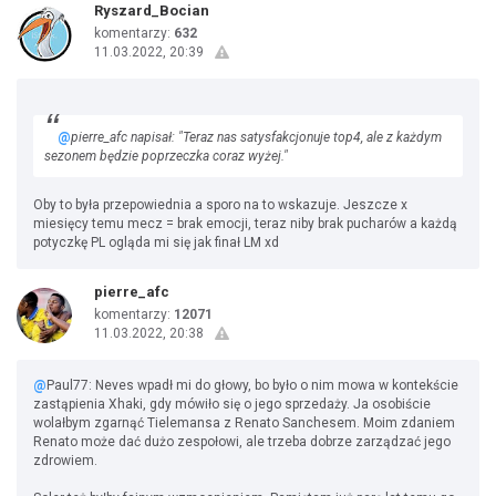
Ryszard_Bocian
komentarzy:
632
11.03.2022, 20:39
@
pierre_afc napisał: "Teraz nas satysfakcjonuje top4, ale z każdym
sezonem będzie poprzeczka coraz wyżej."
Oby to była przepowiednia a sporo na to wskazuje. Jeszcze x
miesięcy temu mecz = brak emocji, teraz niby brak pucharów a każdą
potyczkę PL ogląda mi się jak finał LM xd
pierre_afc
komentarzy:
12071
11.03.2022, 20:38
@
Paul77: Neves wpadł mi do głowy, bo było o nim mowa w kontekście
zastąpienia Xhaki, gdy mówiło się o jego sprzedaży. Ja osobiście
wolałbym zgarnąć Tielemansa z Renato Sanchesem. Moim zdaniem
Renato może dać dużo zespołowi, ale trzeba dobrze zarządzać jego
zdrowiem.