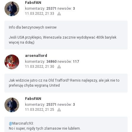
FabsFAN
komentarzy:
25371
newsów:
3
11.03.2022, 21:33
Info dla benzynowych swirow
Jeśli USA przyklepio, Wenezuela zacznie wydobywać 400k barylek
więcej na dobę;)
arsenallord
komentarzy:
34860
newsów:
117
11.03.2022, 21:30
Jak widzicie jutro cz na Old Trafford? Remis najlepszy, ale jak nie to
preferuję chyba wygraną United
FabsFAN
komentarzy:
25371
newsów:
3
11.03.2022, 21:25
@
Marcinafc93:
No i super, nigdy tych zlamasow nie lubilem.