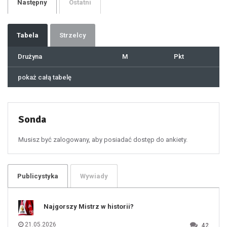
Następny
Ostatni
30
31
32
33
34
35
36
37
Tabela
Strzelcy
38
39
40
41
Drużyna
M
Pkt
42
43
44
45
46
pokaż całą tabelę
47
48
49
50
51
52
53
54
55
Sonda
56
57
58
59
60
Musisz być zalogowany, aby posiadać dostęp do ankiety.
61
100
101
102
103
104
105
106
Publicystyka
Wywiady
107
108
109
110
111
112
Najgorszy Mistrz w historii?
113
114
115
116
21.05.2026
42
117