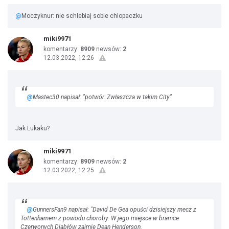
@
Moczyknur: nie schlebiaj sobie chlopaczku
miki9971
komentarzy:
8909
newsów:
2
12.03.2022, 12:26
@
Mastec30 napisał: "potwór. Zwłaszcza w takim City"
Jak Lukaku?
miki9971
komentarzy:
8909
newsów:
2
12.03.2022, 12:25
@
GunnersFan9 napisał: "David De Gea opuści dzisiejszy mecz z
Tottenhamem z powodu choroby. W jego miejsce w bramce
Czerwonych Diabłów zajmie Dean Henderson.