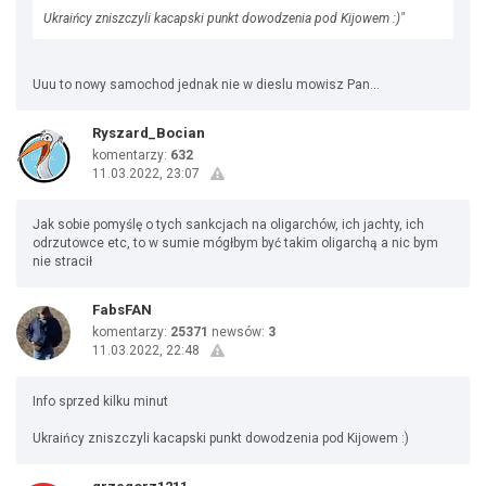
Ukraińcy zniszczyli kacapski punkt dowodzenia pod Kijowem :)"
Uuu to nowy samochod jednak nie w dieslu mowisz Pan...
Ryszard_Bocian
komentarzy:
632
11.03.2022, 23:07
Jak sobie pomyślę o tych sankcjach na oligarchów, ich jachty, ich
odrzutowce etc, to w sumie mógłbym być takim oligarchą a nic bym
nie stracił
FabsFAN
komentarzy:
25371
newsów:
3
11.03.2022, 22:48
Info sprzed kilku minut
Ukraińcy zniszczyli kacapski punkt dowodzenia pod Kijowem :)