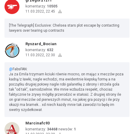
grzegorz1211
komentarzy:
10505
11.03.2022, 22:45
[The Telegraph] Exclusive: Chelsea stars plot escape by contacting
lawyers over tearing up contracts
Ryszard_Bocian
komentarzy:
632
11.03.2022, 22:30
@
FabsFAN:
Ja za Emila trzymam kciuki równie mocno, on mając x meczów poza
kadrą/z ławki, nagle wchodzi, ma ewidentnie kiepską formę a na
początku drugiej połowy nagle robi galaretkę z obrony i strzela gola
tak "od tak", samodzielnie. We mnie wzbudza respekt, chociaż
faktycznie te zrywy mógłby przerodzić w stałość. Z drugiej strony ile
on grał meczów od pierwszych minut, na jakiej gra pozycji i ile przy
okazji ma bramek... xd niech każdy mnie tak zawodzi to będę im
swetry szydełkował.
Marcinafc93
komentarzy:
34468
newsów:
1