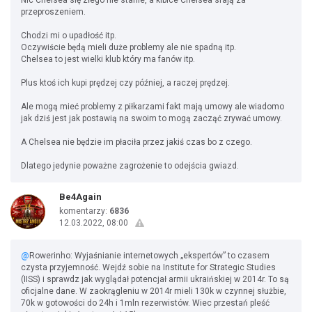
Nic Chelsea się złego nie stanie, a kibice Chelsea srają za
przeproszeniem.
Chodzi mi o upadłość itp.
Oczywiście będą mieli duże problemy ale nie spadną itp.
Chelsea to jest wielki klub który ma fanów itp.
Plus ktoś ich kupi prędzej czy później, a raczej prędzej.
Ale mogą mieć problemy z piłkarzami fakt mają umowy ale wiadomo
jak dziś jest jak postawią na swoim to mogą zacząć zrywać umowy.
A Chelsea nie będzie im płaciła przez jakiś czas bo z czego.
Dlatego jedynie poważne zagrożenie to odejścia gwiazd.
Be4Again
komentarzy:
6836
12.03.2022, 08:00
@
Rowerinho: Wyjaśnianie internetowych „ekspertów” to czasem
czysta przyjemność. Wejdź sobie na Institute for Strategic Studies
(IISS) i sprawdz jak wyglądał potencjał armii ukraińskiej w 2014r. To są
oficjalne dane. W zaokrągleniu w 2014r mieli 130k w czynnej służbie,
70k w gotowości do 24h i 1mln rezerwistów. Wiec przestań pleść