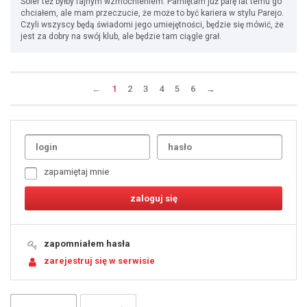
Soler też byłby fajnym wzmocnieniem. Pamiętam już parę lat temu go
chciałem, ale mam przeczucie, że może to być kariera w stylu Parejo.
Czyli wszyscy będą świadomi jego umiejętności, będzie się mówić, że
jest za dobry na swój klub, ale będzie tam ciągle grał.
←
1
2
3
4
5
6
→
Uda
1
2
3
4
5
6
7
zapamiętaj mnie
8
9
10
11
12
13
14
15
16
17
18
19
zapomniałem hasła
20
21
zarejestruj się w serwisie
22
23
24
25
26
27
28
29