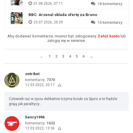
01.08.2026, 07:11
18
komentarzy
BBC: Arsenal składa ofertę za Bruno
23.07.2026, 20:29
14
komentarzy
Aby dodawać komentarze, musisz być zalogowany.
Załóż konto
lub
zaloguj się w serwisie.
←
1
2
3
4
5
6
→
ostriket
komentarzy:
7370
12.03.2022, 20:17
Człowiek raz w życiu delikatnie trzyma kciuki za Spurs a te frędzle
grają jak paralitycy...
henry1996
komentarzy:
1632
12.03.2022, 13:36