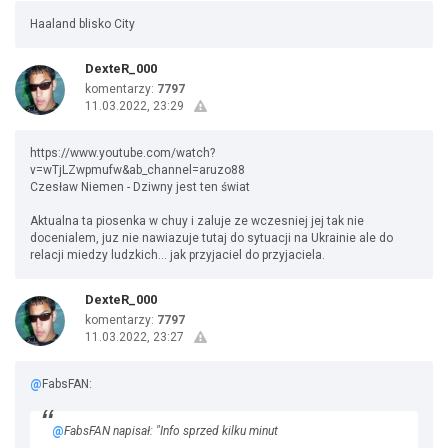
Haaland blisko City
DexteR_000
komentarzy:
7797
11.03.2022, 23:29
https://www.youtube.com/watch?
v=wTjLZwpmufw&ab_channel=aruzo88
Czesław Niemen - Dziwny jest ten świat
Aktualna ta piosenka w chuy i zaluje ze wczesniej jej tak nie
docenialem, juz nie nawiazuje tutaj do sytuacji na Ukrainie ale do
relacji miedzy ludzkich... jak przyjaciel do przyjaciela.
DexteR_000
komentarzy:
7797
11.03.2022, 23:27
@
FabsFAN:
@
FabsFAN napisał: "Info sprzed kilku minut