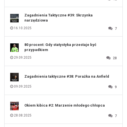
118
119
120
121
122
123
Zagadnienia Taktyczne #39: Skrzynka
124
125
narzędziowa
126
127
128
16.10.2025
7
129
130
131
80 procent: Gdy statystyka przestaje być
przypadkiem
29.09.2025
28
Zagadnienia taktyczne #38: Porażka na Anfield
09.09.2025
9
Okiem kibica #2: Marzenie młodego chłopca
28.08.2025
7