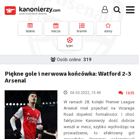
tabela
mecze
bramki
oceny
typer
Osób online:
319
Piękne gole i nerwowa końcówka: Watford 2-3
Arsenal
06.03.2022, 15:49
1635
W ramach 28. kolejki Premier League
Arsenal miał pojechać na Vicarage
Road dopełnić formalności. I choć
faktycznie
Kanonierzy
dość dobrze
weszli w mecz, szybko wychodząc na
prowadzenie, to efektowny gol