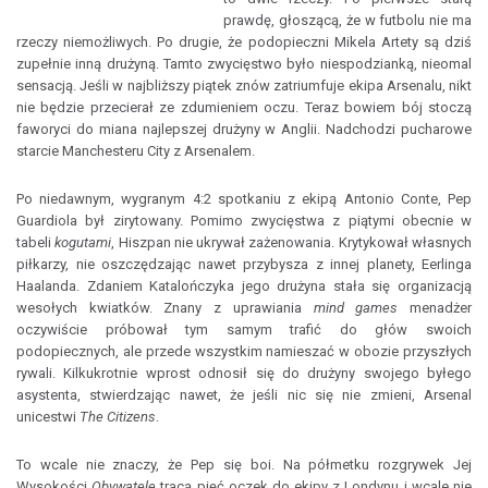
prawdę, głoszącą, że w futbolu nie ma
rzeczy niemożliwych. Po drugie, że podopieczni Mikela Artety są dziś
zupełnie inną drużyną. Tamto zwycięstwo było niespodzianką, nieomal
sensacją. Jeśli w najbliższy piątek znów zatriumfuje ekipa Arsenalu, nikt
nie będzie przecierał ze zdumieniem oczu. Teraz bowiem bój stoczą
faworyci do miana najlepszej drużyny w Anglii. Nadchodzi pucharowe
starcie Manchesteru City z Arsenalem.
Po niedawnym, wygranym 4:2 spotkaniu z ekipą Antonio Conte, Pep
Guardiola był zirytowany. Pomimo zwycięstwa z piątymi obecnie w
tabeli
kogutami
, Hiszpan nie ukrywał zażenowania. Krytykował własnych
piłkarzy, nie oszczędzając nawet przybysza z innej planety, Eerlinga
Haalanda. Zdaniem Katalończyka jego drużyna stała się organizacją
wesołych kwiatków. Znany z uprawiania
mind games
menadżer
oczywiście próbował tym samym trafić do głów swoich
podopiecznych, ale przede wszystkim namieszać w obozie przyszłych
rywali. Kilkukrotnie wprost odnosił się do drużyny swojego byłego
asystenta, stwierdzając nawet, że jeśli nic się nie zmieni, Arsenal
unicestwi
The Citizens
.
To wcale nie znaczy, że Pep się boi. Na półmetku rozgrywek Jej
Wysokości
Obywatele
tracą pięć oczek do ekipy z Londynu i wcale nie