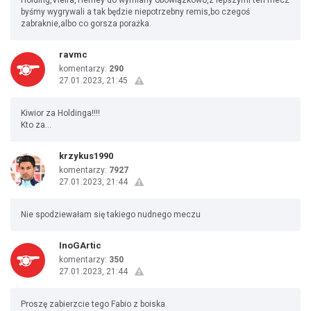
Holding,Vieira,Tierney do wymiany obowiązkowo,z lepszymi ten mecz
byśmy wygrywali a tak będzie niepotrzebny remis,bo czegoś
zabraknie,albo co gorsza porażka.
ravmc
komentarzy:
290
27.01.2023, 21:45
Kiwior za Holdinga!!!!
Kto za...
krzykus1990
komentarzy:
7927
27.01.2023, 21:44
Nie spodziewałam się takiego nudnego meczu
InoGArtic
komentarzy:
350
27.01.2023, 21:44
Proszę zabierzcie tego Fabio z boiska.