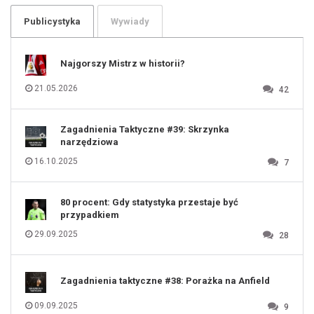
104
105
106
Publicystyka
Wywiady
107
108
109
110
111
112
Najgorszy Mistrz w historii?
113
114
115
116
21.05.2026
42
117
118
119
120
121
122
123
Zagadnienia Taktyczne #39: Skrzynka
124
125
narzędziowa
126
127
128
16.10.2025
7
129
130
131
80 procent: Gdy statystyka przestaje być
przypadkiem
29.09.2025
28
Zagadnienia taktyczne #38: Porażka na Anfield
09.09.2025
9