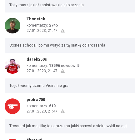
To ty masz jakieś rasistowskie skojarzenia
Thoneick
komentarzy:
2745
27.01.2023, 21:47
Stones schodzi, bo mu wstyd za tą siatkę od Trossarda
darek250s
komentarzy:
13596
newsów:
5
27.01.2023, 21:47
To już wiemy czemu Vieira nie gra.
piotra700
komentarzy:
610
27.01.2023, 21:47
Trossard jak ma piłkę to odrazu ma jakiś pomysł a vieira wybił na aut
6harry6