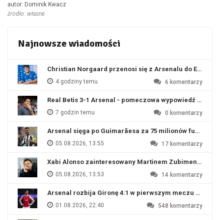
autor: Dominik Kwacz
źrodło: własne
Najnowsze wiadomości
Christian Norgaard przenosi się z Arsenalu do Everton
4 godziny temu
6
komentarzy
Real Betis 3-1 Arsenal - pomeczowa wypowiedź Artety
7 godzin temu
0
komentarzy
Arsenal sięga po Guimarãesa za 75 milionów funtów
05.08.2026, 13:55
17
komentarzy
Xabi Alonso zainteresowany Martinem Zubimendim
05.08.2026, 13:53
14
komentarzy
Arsenal rozbija Gironę 4:1 w pierwszym meczu przyg
01.08.2026, 22:40
548
komentarzy