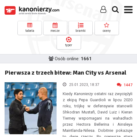
tabela
mecze
bramki
oceny
typer
Osób online:
1661
Pierwsza z trzech bitew: Man City vs Arsenal
25.01.2023, 18:37
1447
Kiedy
Kanonierzy
ostatni raz zwyciężyli
z ekipą Pepa Guardioli w lipcu 2020
roku, trójkę w defensywie stanowili
Shkodran Mustafi, David Luiz i Kieran
Tierney wspomagani na wahadłach
przez Hectora Bellerina i Ainsleya
Maintlanda-Nilesa. Dobitnie pokazuje
to dwie rzeczy. Po pierwsze starą