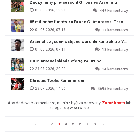
Zaczynamy pre-season! Girona vs Arsenalu
01.08.2026, 13:31
449
komentarzy
85 milionów funtów za Bruno Guimaraesa. Transfer na o
01.08.2026, 07:13
17
komentarzy
Arsenal uzgodnił wstępne warunki kontraktu z Viniciu
01.08.2026, 07:11
18
komentarzy
BBC: Arsenal składa ofertę za Bruno
23.07.2026, 20:29
14
komentarzy
Christos Tzolis Kanonierem!
23.07.2026, 14:36
4695
komentarzy
Aby dodawać komentarze, musisz być zalogowany.
Załóż konto
lub
zaloguj się w serwisie.
←
1
2
3
4
5
6
7
8
→