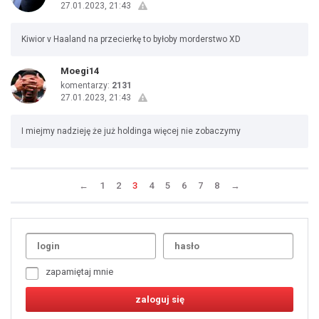
27.01.2023, 21:43
Kiwior v Haaland na przecierkę to byłoby morderstwo XD
Moegi14
komentarzy:
2131
27.01.2023, 21:43
I miejmy nadzieję że już holdinga więcej nie zobaczymy
←
1
2
3
4
5
6
7
8
→
Uda
1
2
3
4
5
6
7
zapamiętaj mnie
8
9
10
11
12
13
14
15