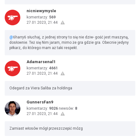
nicniewymysle
komentarzy:
569
27.01.2023, 21:44
@
6harry6 słuchaj, z jednej strony to się nie dziw- gość jest maszyną,
dosłownie. Też się Nim jaram, mimo że gra gdzie gra. Obecnie jedyny
piłkarz, do którego mam aż taki respekt.
Adamarsenal1
komentarzy:
4661
27.01.2023, 21:44
Odegard za Viera Saliba za holdinga
GunnersFan9
komentarzy:
9026
newsów:
8
27.01.2023, 21:44
Zamiast włosów mógł przeszczepić mózg