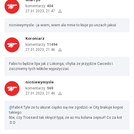
komentarzy:
404
27.01.2023, 21:47
nicniewymysle - ja wiem, wiem ale mnie to kłuje po uszach jakoś
Koroniarz
komentarzy:
11494
27.01.2023, 21:46
Fabio to będzie lipa jak z Lokonga, chyba ze przyjdzie Caicedo i
zaczniemy tych łebków wypożyczać
nicniewymysle
komentarzy:
569
27.01.2023, 21:46
@
Fabri4 Tyle że tu akurat ciężko się nie zgodzić- w City brakuje kogoś
takiego.
btw, czy Trossard tak skręcił typa, że aż mu kolana zepsuł? Co za kot
:D:D