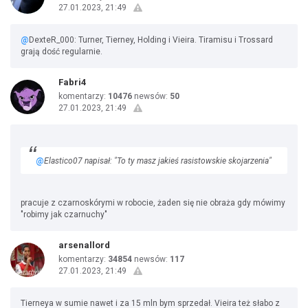
27.01.2023, 21:49
@
DexteR_000: Turner, Tierney, Holding i Vieira. Tiramisu i Trossard
grają dość regularnie.
Fabri4
komentarzy:
10476
newsów:
50
27.01.2023, 21:49
@
Elastico07 napisał: "To ty masz jakieś rasistowskie skojarzenia"
pracuje z czarnoskórymi w robocie, żaden się nie obraża gdy mówimy
"robimy jak czarnuchy"
arsenallord
komentarzy:
34854
newsów:
117
27.01.2023, 21:49
Tierneya w sumie nawet i za 15 mln bym sprzedał. Vieira też słabo z