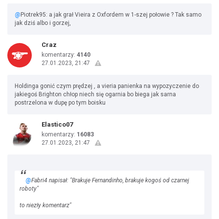
@
Piotrek95: a jak grał Vieira z Oxfordem w 1-szej połowie ? Tak samo
jak dziś albo i gorzej,
Craz
komentarzy:
4140
27.01.2023, 21:47
Holdinga gonić czym prędzej , a vieria panienka na wypozyczenie do
jakiegoś Brighton chłop niech się ogarnia bo biega jak sarna
postrzelona w dupę po tym boisku
Elastico07
komentarzy:
16083
27.01.2023, 21:47
@
Fabri4 napisał: "Brakuje Fernandinho, brakuje kogoś od czarnej
roboty"
to niezły komentarz"