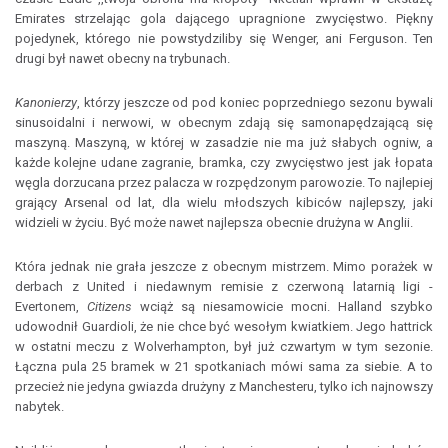
Emirates strzelając gola dającego upragnione zwycięstwo. Piękny
pojedynek, którego nie powstydziliby się Wenger, ani Ferguson. Ten
drugi był nawet obecny na trybunach.
Kanonierzy
, którzy jeszcze od pod koniec poprzedniego sezonu bywali
sinusoidalni i nerwowi, w obecnym zdają się samonapędzającą się
maszyną. Maszyną, w której w zasadzie nie ma już słabych ogniw, a
każde kolejne udane zagranie, bramka, czy zwycięstwo jest jak łopata
węgla dorzucana przez palacza w rozpędzonym parowozie. To najlepiej
grający Arsenal od lat, dla wielu młodszych kibiców najlepszy, jaki
widzieli w życiu. Być może nawet najlepsza obecnie drużyna w Anglii.
Która jednak nie grała jeszcze z obecnym mistrzem. Mimo porażek w
derbach z United i niedawnym remisie z czerwoną latarnią ligi -
Evertonem,
Citizens
wciąż są niesamowicie mocni. Halland szybko
udowodnił Guardioli, że nie chce być wesołym kwiatkiem. Jego hattrick
w ostatni meczu z Wolverhampton, był już czwartym w tym sezonie.
Łączna pula 25 bramek w 21 spotkaniach mówi sama za siebie. A to
przecież nie jedyna gwiazda drużyny z Manchesteru, tylko ich najnowszy
nabytek.