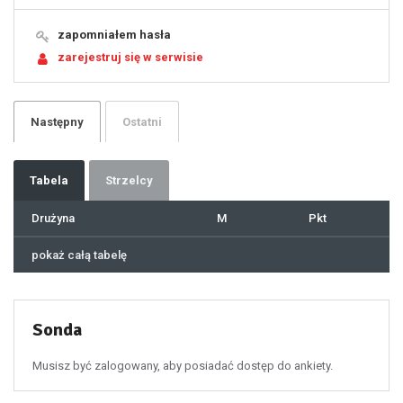
16
17
18
19
zapomniałem hasła
20
21
zarejestruj się w serwisie
22
23
24
25
26
27
28
29
Następny
Ostatni
30
31
32
33
34
35
36
37
Tabela
Strzelcy
38
39
40
41
Drużyna
M
Pkt
42
43
44
45
46
pokaż całą tabelę
47
48
49
50
51
52
53
54
55
Sonda
56
57
58
59
60
Musisz być zalogowany, aby posiadać dostęp do ankiety.
61
100
101
102
103