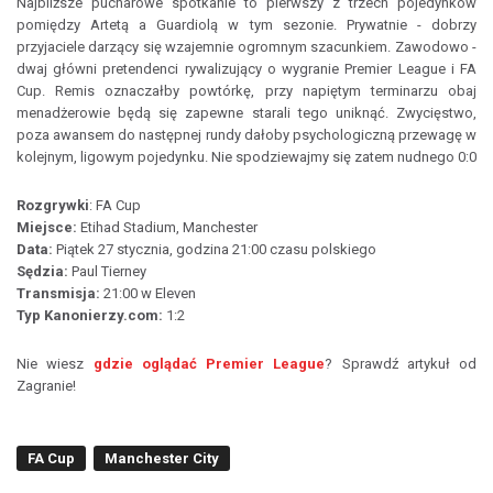
Najbliższe pucharowe spotkanie to pierwszy z trzech pojedynków
pomiędzy Artetą a Guardiolą w tym sezonie. Prywatnie - dobrzy
przyjaciele darzący się wzajemnie ogromnym szacunkiem. Zawodowo -
dwaj główni pretendenci rywalizujący o wygranie Premier League i FA
Cup. Remis oznaczałby powtórkę, przy napiętym terminarzu obaj
menadżerowie będą się zapewne starali tego uniknąć. Zwycięstwo,
poza awansem do następnej rundy dałoby psychologiczną przewagę w
kolejnym, ligowym pojedynku. Nie spodziewajmy się zatem nudnego 0:0
Rozgrywki
: FA Cup
Miejsce:
Etihad Stadium, Manchester
Data:
Piątek 27 stycznia, godzina 21:00 czasu polskiego
Sędzia:
Paul Tierney
Transmisja:
21:00 w Eleven
Typ Kanonierzy.com:
1:2
Nie wiesz
gdzie oglądać Premier League
? Sprawdź artykuł od
Zagranie!
FA Cup
Manchester City