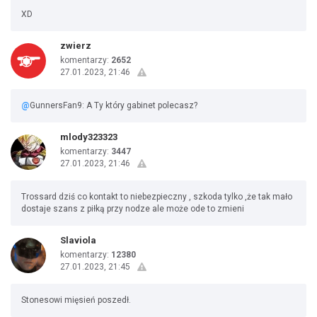
XD
zwierz
komentarzy:
2652
27.01.2023, 21:46
@
GunnersFan9: A Ty który gabinet polecasz?
mlody323323
komentarzy:
3447
27.01.2023, 21:46
Trossard dziś co kontakt to niebezpieczny , szkoda tylko ,że tak mało
dostaje szans z piłką przy nodze ale może ode to zmieni
Slaviola
komentarzy:
12380
27.01.2023, 21:45
Stonesowi mięsień poszedł.