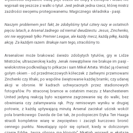
wypisali się jeszcze z walki o tytuł. Jest jednak jedna rzecz, której mistrz
zazdrości swojemu protegowanemu. Magicznego składnika - pasji.
Naszym problemem jest fakt, że zdobyliśmy tytuł cztery razy w ostatnich
pięciu latach, a Arsenal żadnego od niemal dwudziestu. Jesus, Zinchenko,
oni nie wygrywali tylko Premier League, ale każdy mecz, każdą piłkę, każdą
akcję. Za każdym razem. Brakuje nam tego, straciliśmy to.
Arsenalowi może brakować świeżo zdobytych tytułów, gry w Lidze
Mistrzów, ultraszerokiej kadry. Jenak niewątpliwie nie brakuje im pasji -
wielokrotnie podkreślają to piłkarze i sam Mikel Arteta. Widać ją również
gołym okiem - od przedmeczowych kółeczek z żarliwymi przemowami
Zinchenki czy Xhaki, po wspólne świętowanie każdej bramki, czy udanej
akcji w obronie. W kadrach uchwycacnych przez stadionowych
fotografów. Po straconej bramce w ostatnim meczu z Manchesterem
United jedyną reakcją było wzajemne zagrzewanie się do walki, bez
obwiniania czy załamywania rąk. Przy remisowym wyniku w drugiej
połowie, z każdą upływającą minutą Arsenal zaciskał uścisk wokół
pola bramkowego Davida de Gei tak, że podopieczni Eryka Ten Haaga
stracili kompletnie wiarę w zwycięstwo i zaczęli kurczowo bronić
cennego punktu. Nieustający opór się opłacił, kiedy w doliczonym
czasie Eddie ,,twoja obrona ma kłopoty" Nketiah wprawił w ekstazę