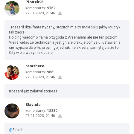
Piotrek95
komentarzy:
9762
27.01.2023, 21:46
Trossard dziś fantastyczny, 3rdpitch miałby mokro już jakby Mudryk
tak zagrał
Holding wiadomo, fajna przygoda z Arsenalem ale nie ten poziom
Vieira widać że technicznie jest git ale brakuje pomysłu, ustawienia
się, wyjścia do piłki, ja bym go jednak nie skreśla, pamiętajcie że to
City w pierwszym skladzie
ramshere
komentarzy:
986
27.01.2023, 21:46
trossard juz zalatwil stonesa
Slaviola
komentarzy:
12380
27.01.2023, 21:46
@
Fabri4: