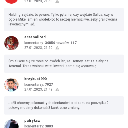
27.01.2023, 21:50
Holding zejdzie, to pewne. Tylko pytanie, czy wejdzie Saliba, czy w
ogóle Mikel zmieni środek- bo to raczej niemożliwe, żeby grał dwoma
lewonożnymi śó.
arsenallord
komentarzy:
34854
newsów:
117
27.01.2023, 21:50
Śmialiście się że mnie od dwóch lat, że Tierney jest za słaby na
Arsenal. Teraz wnioski w tej kwestii same się wysuwają
krzykus1990
komentarzy:
7927
27.01.2023, 21:49
Jeśli chcemy pokonać tych cieniasów to od razu na początku 2
połowy musimy dokonać 3 konkretne zmiany.
patryksz
komentarzy:
3803