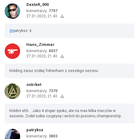
DexteR_000
komentarzy:
7797
27.01.2023, 21:43
@
patryksz: 6
Hans_Zimmer
komentarzy:
6037
27.01.2023, 21:43
Holding zaraz zrobię Tottenham z zeszłego sezonu.
ostriket
komentarzy:
7370
27.01.2023, 21:43
Holdini ehh... Jako 4 stoper spoko, ale na max kilka meczów w
sezonie. Zrobił sobie czuprynę i wrócił do poziomu championship.
patryksz
komentarzy:
3803