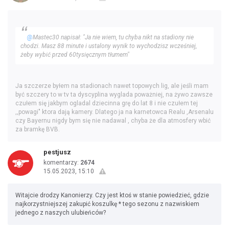
@
Mastec30 napisał: "Ja nie wiem, tu chyba nikt na stadiony nie
chodzi. Masz 88 minute i ustalony wynik to wychodzisz wcześniej,
żeby wybić przed 60tysięcznym tłumem"
Ja szczerze byłem na stadionach nawet topowych lig, ale jeśli mam
być szczery to w tv ta dyscyplina wyglada poważniej, na żywo zawsze
czułem się jakbym ogladal dziecinna grę do lat 8 i nie czułem tej
,,powagi" ktora dają kamery. Dlatego ja na karnetowca Realu ,Arsenalu
czy Bayernu nigdy bym się nie nadawal , chyba że dla atmosfery wbić
za bramkę BVB.
pestjusz
komentarzy:
2674
15.05.2023, 15:10
Witajcie drodzy Kanonierzy. Czy jest ktoś w stanie powiedzieć, gdzie
najkorzystniejszej zakupić koszulkę * tego sezonu z nazwiskiem
jednego z naszych ulubieńców?