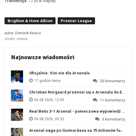
Transmisja:
17:30 w Viaplay
Brighton & Hove Albion
Premier League
autor: Dominik Kwacz
źrodło: własne
Najnowsze wiadomości
Oficjalnie: Vini nie dla Arsenalu
17 godzin temu
20
komentarzy
Christian Norgaard przenosi się z Arsenalu do Everton
06.08.2026, 12:05
11
komentarzy
Real Betis 3-1 Arsenal - pomeczowa wypowiedź Artety
06.08.2026, 09:32
0
komentarzy
Arsenal sięga po Guimarãesa za 75 milionów funtów