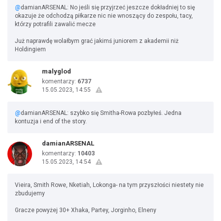
@
damianARSENAL: No jeśli się przyjrzeć jeszcze dokładniej to się
okazuje że odchodzą piłkarze nic nie wnoszący do zespołu, tacy,
którzy potrafili zawalić mecze
Już naprawdę wolałbym grać jakimś juniorem z akademii niż
Holdingiem
malyglod
komentarzy:
6737
15.05.2023, 14:55
@
damianARSENAL: szybko się Smitha-Rowa pozbyłeś. Jedna
kontuzja i end of the story.
damianARSENAL
komentarzy:
10403
15.05.2023, 14:54
Vieira, Smith Rowe, Nketiah, Lokonga- na tym przyszłości niestety nie
zbudujemy
Gracze powyżej 30+ Xhaka, Partey, Jorginho, Elneny