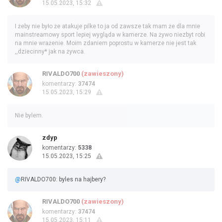
15.05.2023, 15:32
I żeby nie było że atakuje pilke to ja od zawsze tak mam że dla mnie
mainstreamowy sport lepiej wygląda w kamerze. Na żywo niezbyt robi
na mnie wrażenie. Moim zdaniem poprostu w kamerze nie jest tak
,,dziecinny* jak na żywca.
RIVALDO700
(zawieszony)
komentarzy:
37474
15.05.2023, 15:29
Nie bylem.
zdyp
komentarzy:
5338
15.05.2023, 15:25
@
RIVALDO700: byles na hajbery?
RIVALDO700
(zawieszony)
komentarzy:
37474
15.05.2023, 15:11