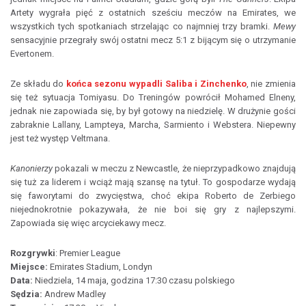
Artety wygrała pięć z ostatnich sześciu meczów na Emirates, we
wszystkich tych spotkaniach strzelając co najmniej trzy bramki.
Mewy
sensacyjnie przegrały swój ostatni mecz 5:1 z bijącym się o utrzymanie
Evertonem.
Ze składu do
końca sezonu wypadli Saliba i Zinchenko
, nie zmienia
się też sytuacja Tomiyasu. Do Treningów powrócił Mohamed Elneny,
jednak nie zapowiada się, by był gotowy na niedzielę. W drużynie gości
zabraknie Lallany, Lampteya, Marcha, Sarmiento i Webstera. Niepewny
jest też występ Veltmana.
Kanonierzy
pokazali w meczu z Newcastle, że nieprzypadkowo znajdują
się tuż za liderem i wciąż mają szansę na tytuł. To gospodarze wydają
się faworytami do zwycięstwa, choć ekipa Roberto de Zerbiego
niejednokrotnie pokazywała, że nie boi się gry z najlepszymi.
Zapowiada się więc arcyciekawy mecz.
Rozgrywki
: Premier League
Miejsce:
Emirates Stadium, Londyn
Data:
Niedziela, 14 maja, godzina 17:30 czasu polskiego
Sędzia:
Andrew Madley