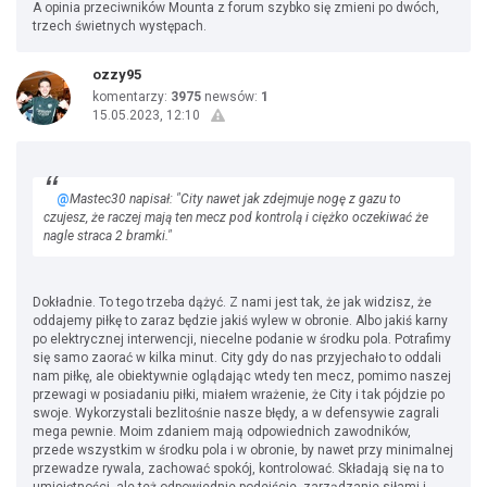
A opinia przeciwników Mounta z forum szybko się zmieni po dwóch,
trzech świetnych występach.
ozzy95
komentarzy:
3975
newsów:
1
15.05.2023, 12:10
@
Mastec30 napisał: "City nawet jak zdejmuje nogę z gazu to
czujesz, że raczej mają ten mecz pod kontrolą i ciężko oczekiwać że
nagle straca 2 bramki."
Dokładnie. To tego trzeba dążyć. Z nami jest tak, że jak widzisz, że
oddajemy piłkę to zaraz będzie jakiś wylew w obronie. Albo jakiś karny
po elektrycznej interwencji, niecelne podanie w środku pola. Potrafimy
się samo zaorać w kilka minut. City gdy do nas przyjechało to oddali
nam piłkę, ale obiektywnie oglądając wtedy ten mecz, pomimo naszej
przewagi w posiadaniu piłki, miałem wrażenie, że City i tak pójdzie po
swoje. Wykorzystali bezlitośnie nasze błędy, a w defensywie zagrali
mega pewnie. Moim zdaniem mają odpowiednich zawodników,
przede wszystkim w środku pola i w obronie, by nawet przy minimalnej
przewadze rywala, zachować spokój, kontrolować. Składają się na to