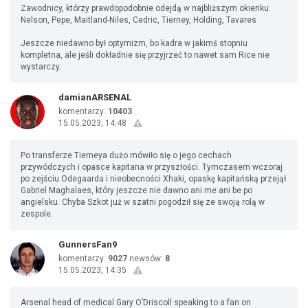
Zawodnicy, którzy prawdopodobnie odejdą w najbliższym okienku:
Nelson, Pepe, Maitland-Niles, Cedric, Tierney, Holding, Tavares
Jeszcze niedawno był optymizm, bo kadra w jakimś stopniu
kompletna, ale jeśli dokładnie się przyjrzeć to nawet sam Rice nie
wystarczy.
damianARSENAL
komentarzy:
10403
15.05.2023, 14:48
Po transferze Tierneya dużo mówiło się o jego cechach
przywódczych i opasce kapitana w przyszłości. Tymczasem wczoraj
po zejściu Odegaarda i nieobecności Xhaki, opaskę kapitańską przejął
Gabriel Maghalaes, który jeszcze nie dawno ani me ani be po
angielsku. Chyba Szkot już w szatni pogodził się ze swoją rolą w
zespole.
GunnersFan9
komentarzy:
9027
newsów:
8
15.05.2023, 14:35
Arsenal head of medical Gary O’Driscoll speaking to a fan on