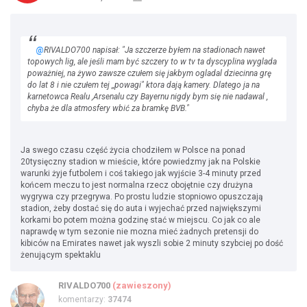
@
RIVALDO700 napisał: "Ja szczerze byłem na stadionach nawet
topowych lig, ale jeśli mam być szczery to w tv ta dyscyplina wyglada
poważniej, na żywo zawsze czułem się jakbym ogladal dziecinna grę
do lat 8 i nie czułem tej ,,powagi" ktora dają kamery. Dlatego ja na
karnetowca Realu ,Arsenalu czy Bayernu nigdy bym się nie nadawal ,
chyba że dla atmosfery wbić za bramkę BVB."
Ja swego czasu część życia chodziłem w Polsce na ponad
20tysięczny stadion w mieście, które powiedzmy jak na Polskie
warunki żyje futbolem i coś takiego jak wyjście 3-4 minuty przed
końcem meczu to jest normalna rzecz obojętnie czy drużyna
wygrywa czy przegrywa. Po prostu ludzie stopniowo opuszczają
stadion, żeby dostać się do auta i wyjechać przed największymi
korkami bo potem można godzinę stać w miejscu. Co jak co ale
naprawdę w tym sezonie nie mozna mieć żadnych pretensji do
kibiców na Emirates nawet jak wyszli sobie 2 minuty szybciej po dość
żenującym spektaklu
RIVALDO700
(zawieszony)
komentarzy:
37474