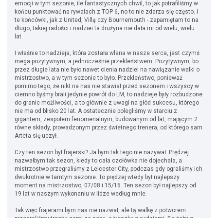
emocji w tym sezonie, ile fantastycznych chwil, to jak potrafiliśmy w
końcu punktować na rywalach z TOP 6, no to nie zdarza się często. I
te końcówki, jak z United, Villą czy Bournemouth - zapamiętam to na
długo, takiej radości i nadziei ta drużyna nie dała mi od wielu, wielu
lat.
I właśnie to nadzieja, która została wlana w nasze serca, jest czymś
mega pozytywnym, a jednocześnie przekleństwem. Pozytywnym, bo
przez długie lata nie było nawet cienia nadziei na nawiązanie walki o
mistrzostwo, a w tym sezonie to było. Przekleństwo, ponieważ
pomimo tego, że nikt na nas nie stawiał przed sezonem i wszyscy w
ciemno byśmy brali jedynie powrót do LM, to nadzieje były rozbudzone
do granic możliwości, a to głównie z uwagi na głód sukcesu, którego
nie ma od blisko 20 lat. A ostatecznie polegliśmy w starciu z
gigantem, zespołem fenomenalnym, budowanym od lat, mającym 2
równe składy, prowadzonym przez świetnego trenera, od którego sam
Arteta się uczył.
Czy ten sezon był frajerski? Ja bym tak tego nie nazywał. Prędzej
nazwałbym tak sezon, kiedy to cała czołówka nie dojechała, a
mistrzostwo przegraliśmy z Leicester City, podczas gdy ograliśmy ich
dwukrotnie w tamtym sezonie. To prędzej wtedy był najlepszy
moment na mistrzostwo, 07/08 i 15/16. Ten sezon był najlepszy od
19 lat w naszym wykonaniu w lidze według mnie.
Tak więc frajerami bym nas nie nazwał, ale tą walkę z potworem