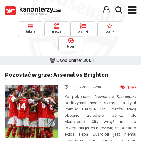
tabela
mecze
bramki
oceny
typer
Osób online:
3001
Pozostać w grze: Arsenal vs Brighton
13.05.2023, 22:06
1467
Po pokonaniu Newcastle
Kanonierzy
podtrzymali swoje szanse na tytuł
Premier League. Do liderów tracą
obecnie zaledwie punkt, ale
Manchester City wciąż ma do
rozegrania jeden mecz więcej, ponadto
ekipa Pepa Guardioli jest niemal
nieomylna. Los chciał, że obie