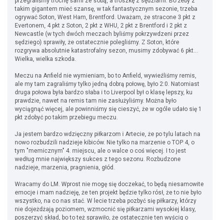
przegraliśmy trochę sami ze sobą, a troszkę z sędziami. Bo żeby z
takim gigantem mieć szansę, w tak fantastycznym sezonie, trzeba
ogrywać Soton, West Ham, Brentford. Uważam, że stracone 3 pkt z
Evertonem, 4 pkt z Soton, 2 pkt z WHU, 2 pkt z Brentford i 2 pkt z
Newcastle (w tych dwóch meczach byliśmy pokrzywdzeni przez
sędziego) sprawiły, że ostatecznie polegliśmy. Z Soton, które
rozgrywa absolutnie katastrofalny sezon, musimy zdobywać 6 pkt...
Wielka, wielka szkoda.
Meczu na Anfield nie wymieniam, bo to Anfield, wywieźliśmy remis,
ale my tam zagraliśmy tylko jedną dobrą połowę, było 2:0. Natomiast
druga połowa była bardzo słaba i to Liverpool był o klasę lepszy, ku
prawdzie, nawet na remis tam nie zasłużyliśmy. Można było
wyciągnąć więcej, ale powinniśmy się cieszyć, że w ogóle udało się 1
pkt zdobyć po takim przebiegu meczu.
Ja jestem bardzo wdzięczny piłkarzom i Artecie, że po tylu latach na
nowo rozbudzili nadzieje kibiców. Nie tylko na marzenie o TOP 4, o
tym "memicznym" 4. miejscu, ale o walce o coś więcej. I to jest
według mnie największy sukces z tego sezonu. Rozbudzone
nadzieje, marzenia, pragnienia, głód.
Wracamy do LM. Wprost nie mogę się doczekać, to będą niesamowite
emocje i mam nadzieję, że ten projekt będzie tylko rósł, że to nie było
wszystko, na co nas stać. W lecie trzeba pozbyć się piłkarzy, którzy
nie dojeżdżają poziomem, wzmocnić się piłkarzami wysokiej klasy,
poszerzyć skład, bo to też sprawiło, że ostatecznie ten wyścig o