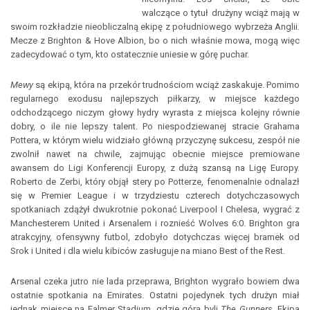
walczące o tytuł drużyny wciąż mają w
swoim rozkładzie nieobliczalną ekipę z południowego wybrzeża Anglii.
Mecze z Brighton & Hove Albion, bo o nich właśnie mowa, mogą więc
zadecydować o tym, kto ostatecznie uniesie w górę puchar.
Mewy
są ekipą, która na przekór trudnościom wciąż zaskakuje. Pomimo
regularnego exodusu najlepszych piłkarzy, w miejsce każdego
odchodzącego niczym głowy hydry wyrasta z miejsca kolejny równie
dobry, o ile nie lepszy talent. Po niespodziewanej stracie Grahama
Pottera, w którym wielu widziało główną przyczynę sukcesu, zespół nie
zwolnił nawet na chwile, zajmując obecnie miejsce premiowane
awansem do Ligi Konferencji Europy, z dużą szansą na Ligę Europy.
Roberto de Zerbi, który objął stery po Potterze, fenomenalnie odnalazł
się w Premier League i w trzydziestu czterech dotychczasowych
spotkaniach zdążył dwukrotnie pokonać Liverpool I Chelesa, wygrać z
Manchesterem United i Arsenalem i roznieść Wolves 6:0. Brighton gra
atrakcyjny, ofensywny futbol, zdobyło dotychczas więcej bramek od
Srok i United i dla wielu kibiców zasługuje na miano Best of the Rest.
Arsenal czeka jutro nie lada przeprawa, Brighton wygrało bowiem dwa
ostatnie spotkania na Emirates. Ostatni pojedynek tych drużyn miał
jednak miejsce na Falmer Stadium, gdzie górą byli
The Gunners
. Ekipa