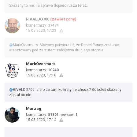
Skazany to nie. Ta sprawa dopiero rusza teraz.
RIVALDO700
(zawieszony)
komentarzy:
37474
15.05.2023, 17:23
@
MarkOvermars: Możemy potwierdzić, że Daniel Penny zostanie
aresztowany pod zarzutem zabójstwa drugiego stopnia.
MarkOvermars
komentarzy:
10240
15.05.2023, 17:16
@
RIVALDO700: ale o co tam ko kretynie chodzi? Bo koleś skazany
został co nie
Marzag
komentarzy:
51801
newsów:
1
15.05.2023, 17:14