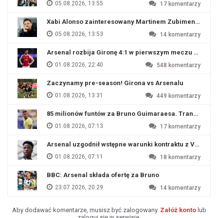
05.08.2026, 13:55
17
komentarzy
Xabi Alonso zainteresowany Martinem Zubimendim
05.08.2026, 13:53
14
komentarzy
Arsenal rozbija Gironę 4:1 w pierwszym meczu przyg
01.08.2026, 22:40
548
komentarzy
Zaczynamy pre-season! Girona vs Arsenalu
01.08.2026, 13:31
449
komentarzy
85 milionów funtów za Bruno Guimaraesa. Transfer na o
01.08.2026, 07:13
17
komentarzy
Arsenal uzgodnił wstępne warunki kontraktu z Viniciu
01.08.2026, 07:11
18
komentarzy
BBC: Arsenal składa ofertę za Bruno
23.07.2026, 20:29
14
komentarzy
Aby dodawać komentarze, musisz być zalogowany.
Załóż konto
lub
zaloguj się w serwisie.