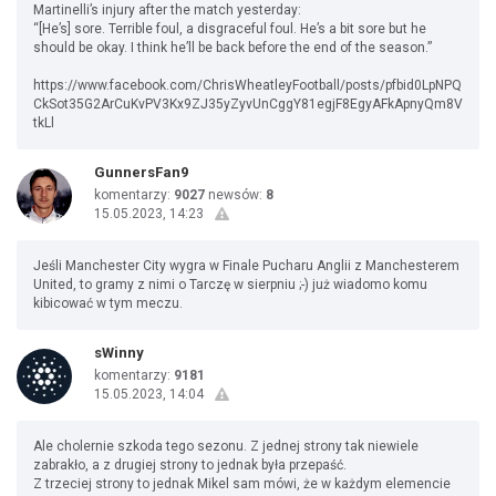
Martinelli’s injury after the match yesterday:
“[He’s] sore. Terrible foul, a disgraceful foul. He’s a bit sore but he
should be okay. I think he’ll be back before the end of the season.”
https://www.facebook.com/ChrisWheatleyFootball/posts/pfbid0LpNPQ
CkSot35G2ArCuKvPV3Kx9ZJ35yZyvUnCggY81egjF8EgyAFkApnyQm8V
tkLl
GunnersFan9
komentarzy:
9027
newsów:
8
15.05.2023, 14:23
Jeśli Manchester City wygra w Finale Pucharu Anglii z Manchesterem
United, to gramy z nimi o Tarczę w sierpniu ;-) już wiadomo komu
kibicować w tym meczu.
sWinny
komentarzy:
9181
15.05.2023, 14:04
Ale cholernie szkoda tego sezonu. Z jednej strony tak niewiele
zabrakło, a z drugiej strony to jednak była przepaść.
Z trzeciej strony to jednak Mikel sam mówi, że w każdym elemencie