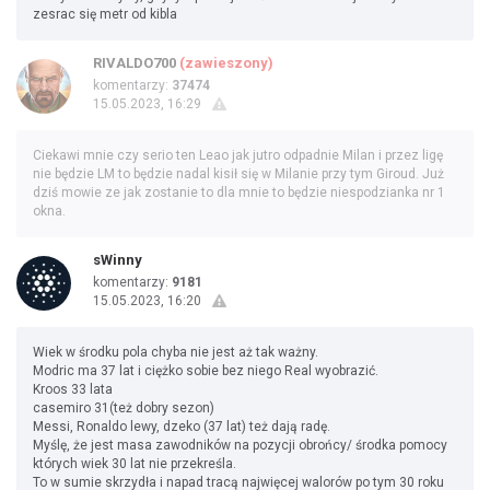
zesrac się metr od kibla
RIVALDO700
(zawieszony)
komentarzy:
37474
15.05.2023, 16:29
Ciekawi mnie czy serio ten Leao jak jutro odpadnie Milan i przez ligę
nie będzie LM to będzie nadal kisił się w Milanie przy tym Giroud. Już
dziś mowie ze jak zostanie to dla mnie to będzie niespodzianka nr 1
okna.
sWinny
komentarzy:
9181
15.05.2023, 16:20
Wiek w środku pola chyba nie jest aż tak ważny.
Modric ma 37 lat i ciężko sobie bez niego Real wyobrazić.
Kroos 33 lata
casemiro 31(też dobry sezon)
Messi, Ronaldo lewy, dzeko (37 lat) też dają radę.
Myślę, że jest masa zawodników na pozycji obrońcy/ środka pomocy
których wiek 30 lat nie przekreśla.
To w sumie skrzydła i napad tracą najwięcej walorów po tym 30 roku