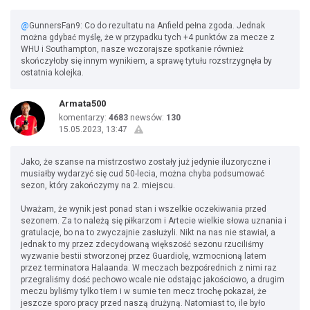
@
GunnersFan9: Co do rezultatu na Anfield pełna zgoda. Jednak
można gdybać myślę, że w przypadku tych +4 punktów za mecze z
WHU i Southampton, nasze wczorajsze spotkanie również
skończyłoby się innym wynikiem, a sprawę tytułu rozstrzygnęła by
ostatnia kolejka.
Armata500
komentarzy:
4683
newsów:
130
15.05.2023, 13:47
Jako, że szanse na mistrzostwo zostały już jedynie iluzoryczne i
musiałby wydarzyć się cud 50-lecia, można chyba podsumować
sezon, który zakończymy na 2. miejscu.
Uważam, że wynik jest ponad stan i wszelkie oczekiwania przed
sezonem. Za to należą się piłkarzom i Artecie wielkie słowa uznania i
gratulacje, bo na to zwyczajnie zasłużyli. Nikt na nas nie stawiał, a
jednak to my przez zdecydowaną większość sezonu rzuciliśmy
wyzwanie bestii stworzonej przez Guardiolę, wzmocnioną latem
przez terminatora Halaanda. W meczach bezpośrednich z nimi raz
przegraliśmy dość pechowo wcale nie odstając jakościowo, a drugim
meczu byliśmy tylko tłem i w sumie ten mecz trochę pokazał, że
jeszcze sporo pracy przed naszą drużyną. Natomiast to, ile było