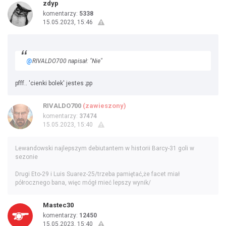
zdyp
komentarzy:
5338
15.05.2023, 15:46
@
RIVALDO700 napisał: "Nie"
pfff.. 'cienki bolek' jestes ;pp
RIVALDO700
(zawieszony)
komentarzy:
37474
15.05.2023, 15:40
Lewandowski najlepszym debiutantem w historii Barcy-31 goli w
sezonie
Drugi Eto-29 i Luis Suarez-25/trzeba pamiętać,że facet miał
półrocznego bana, więc mógł mieć lepszy wynik/
Mastec30
komentarzy:
12450
15.05.2023, 15:40