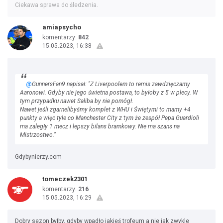
Ciekawa sprawa do śledzenia.
amiapsycho
komentarzy:
842
15.05.2023, 16:38
@
GunnersFan9 napisał: "Z Liverpoolem to remis zawdzięczamy
Aaronowi. Gdyby nie jego świetna postawa, to byłoby z 5 w plecy. W
tym przypadku nawet Saliba by nie pomógł.
Nawet jeśli zgarnelibyśmy komplet z WHU i Świętymi to mamy +4
punkty a więc tyle co Manchester City z tym że zespół Pepa Guardioli
ma zaległy 1 mecz i lepszy bilans bramkowy. Nie ma szans na
Mistrzostwo."
Gdybynierzy.com
tomeczek2301
komentarzy:
216
15.05.2023, 16:29
Dobry sezon byłby, gdyby wpadło jakieś trofeum a nie jak zwykle