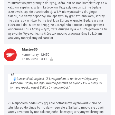
mistrzostwo przegramy z drużyną, która jest od nas kompletniejsza w
każdym aspekcie, w tym kadrowym. Przyszły sezon już nie będzie
przelewek, będzie dużo trudniej. W LM nie wystawimy drugiego
składu, nie damy odpocząć najlepszym, by grać zmiennikami, którzy
nie dają rady w lidze, to nie jest Liga Europy w grupie. Będzie gra na
100% co 3 dni. Mam nadzieję, że zarząd zdaje sobie z tego sprawę i
wspomoże Edu i Artetę w tym, by ta drużyna była w 100% gotowa na to
wyzwanie. Wyzwanie, na które tak mocno pracowaliśmy i o którym
wszyscy marzyliśmy od paru lat.
Mastec30
komentarzy:
12450
15.05.2023, 13:13
@
GunnersFan9 napisał: "Z Liverpoolem to remis zawdzięczamy
Aaronowi. Gdyby nie jego świetna postawa, to byłoby z 5 w plecy. W
tym przypadku nawet Saliba by nie pomógł."
Z Liverpoolem oddaliśmy grę i nie potrafiliśmy wyprowadzić piłki od
tyłu. Mając Holdinga to nic dziwnego ale z Salibą to mogło się udać i
wtedy Liverpool by nas tak nie jechał bo więcej utrzymywalibśmy się