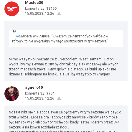
Mastec30
komentarzy:
12450
15.05.2023, 12:26
@
GunnersFan9 napisał: "Uważam, że nawet gdyby Saliba był
zdrowy, to nie wygralibyśmy tego Mistrzostwa w tym sezonie."
Mimo wszystko uważam że z Liverpoolem, West Hamem i Soton
wygralibyśmy. Pewnie z City byłoby tak czy siak w czapkę ale w tych
trzech meczach zawaliliśmy głównie dlatego, że build up akcji nie
działał z Holdingiem na boisku a z Salibą wszystko by śmigało
aguero10
komentarzy:
9754
15.05.2023, 12:26
No fakt nikt się nie spodziewał że będziemy w tym sezonie walczyć o
tytuł w lidze . Lepsza gra i zdobycz pkt nasyciła kibiców że to może
być ten rok więc kibiców to trochę boli kiedy jesteś liderem przez 3/4
sezonu a na końcu rozkladasz nogi .