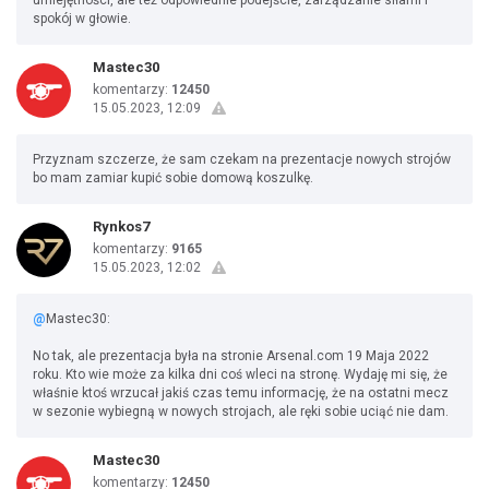
umiejętności, ale też odpowiednie podejście, zarządzanie siłami i
spokój w głowie.
Mastec30
komentarzy:
12450
15.05.2023, 12:09
Przyznam szczerze, że sam czekam na prezentacje nowych strojów
bo mam zamiar kupić sobie domową koszulkę.
Rynkos7
komentarzy:
9165
15.05.2023, 12:02
@
Mastec30:
No tak, ale prezentacja była na stronie Arsenal.com 19 Maja 2022
roku. Kto wie może za kilka dni coś wleci na stronę. Wydaję mi się, że
właśnie ktoś wrzucał jakiś czas temu informację, że na ostatni mecz
w sezonie wybiegną w nowych strojach, ale ręki sobie uciąć nie dam.
Mastec30
komentarzy:
12450