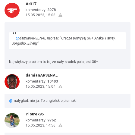
Adi17
komentarzy:
3978
15.05.2023, 15:08
@
damianARSENAL napisał: "Gracze powyżej 30+ Xhaka, Partey,
Jorginho, Elneny"
Największy problem to to, że cały środek pola jest 30+
damianARSENAL
komentarzy:
10403
15.05.2023, 15:04
@
malyglod: nie ja. To angielskie pismaki.
Piotrek95
komentarzy:
9762
15.05.2023, 14:56