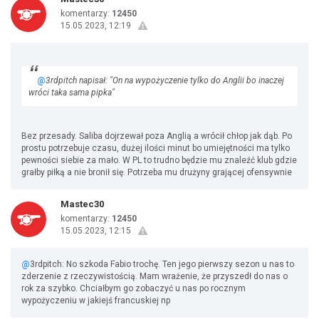
komentarzy:
12450
15.05.2023, 12:19
@
3rdpitch napisał: "On na wypożyczenie tylko do Anglii bo inaczej
wróci taka sama pipka"
Bez przesady. Saliba dojrzewał poza Anglią a wrócił chłop jak dąb. Po
prostu potrzebuje czasu, dużej ilości minut bo umiejętności ma tylko
pewności siebie za mało. W PL to trudno będzie mu znaleźć klub gdzie
grałby piłką a nie bronił się. Potrzeba mu drużyny grającej ofensywnie
Mastec30
komentarzy:
12450
15.05.2023, 12:15
@
3rdpitch: No szkoda Fabio trochę. Ten jego pierwszy sezon u nas to
zderzenie z rzeczywistością. Mam wrażenie, że przyszedł do nas o
rok za szybko. Chciałbym go zobaczyć u nas po rocznym
wypożyczeniu w jakiejś francuskiej np