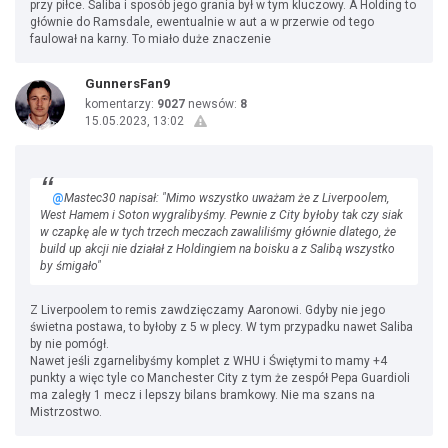
przy piłce. Saliba i sposób jego grania był w tym kluczowy. A Holding to
głównie do Ramsdale, ewentualnie w aut a w przerwie od tego
faulował na karny. To miało duże znaczenie
GunnersFan9
komentarzy:
9027
newsów:
8
15.05.2023, 13:02
@
Mastec30 napisał: "Mimo wszystko uważam że z Liverpoolem,
West Hamem i Soton wygralibyśmy. Pewnie z City byłoby tak czy siak
w czapkę ale w tych trzech meczach zawaliliśmy głównie dlatego, że
build up akcji nie działał z Holdingiem na boisku a z Salibą wszystko
by śmigało"
Z Liverpoolem to remis zawdzięczamy Aaronowi. Gdyby nie jego
świetna postawa, to byłoby z 5 w plecy. W tym przypadku nawet Saliba
by nie pomógł.
Nawet jeśli zgarnelibyśmy komplet z WHU i Świętymi to mamy +4
punkty a więc tyle co Manchester City z tym że zespół Pepa Guardioli
ma zaległy 1 mecz i lepszy bilans bramkowy. Nie ma szans na
Mistrzostwo.