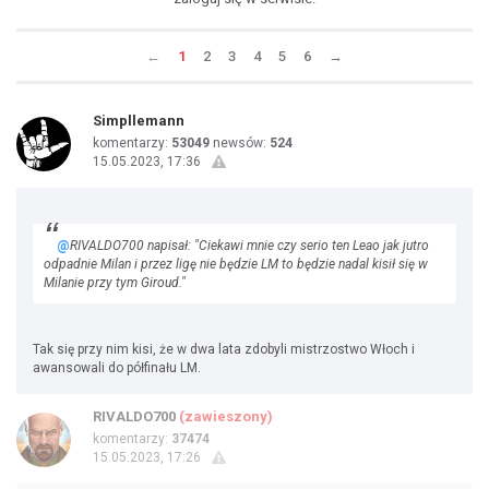
←
1
2
3
4
5
6
→
Simpllemann
komentarzy:
53049
newsów:
524
15.05.2023, 17:36
@
RIVALDO700 napisał: "Ciekawi mnie czy serio ten Leao jak jutro
odpadnie Milan i przez ligę nie będzie LM to będzie nadal kisił się w
Milanie przy tym Giroud."
Tak się przy nim kisi, że w dwa lata zdobyli mistrzostwo Włoch i
awansowali do półfinału LM.
RIVALDO700
(zawieszony)
komentarzy:
37474
15.05.2023, 17:26