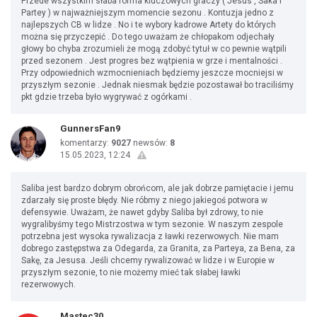
Przede wszystkim słaba forma kluczowych graczy ( Jesus , Saka i
Partey ) w najważniejszym momencie sezonu . Kontuzja jedno z
najlepszych CB w lidze . No i te wybory kadrowe Artety do których
można się przyczepić . Do tego uważam że chłopakom odjechały
głowy bo chyba zrozumieli że mogą zdobyć tytuł w co pewnie wątpili
przed sezonem . Jest progres bez wątpienia w grze i mentalności .
Przy odpowiednich wzmocnieniach będziemy jeszcze mocniejsi w
przyszłym sezonie . Jednak niesmak będzie pozostawał bo traciliśmy
pkt gdzie trzeba było wygrywać z ogórkami .
GunnersFan9
komentarzy:
9027
newsów:
8
15.05.2023, 12:24
Saliba jest bardzo dobrym obrońcom, ale jak dobrze pamiętacie i jemu
zdarzały się proste błędy. Nie róbmy z niego jakiegoś potwora w
defensywie. Uważam, że nawet gdyby Saliba był zdrowy, to nie
wygralibyśmy tego Mistrzostwa w tym sezonie. W naszym zespole
potrzebna jest wysoka rywalizacja z ławki rezerwowych. Nie mam
dobrego zastępstwa za Odegarda, za Granita, za Parteya, za Bena, za
Sakę, za Jesusa. Jeśli chcemy rywalizować w lidze i w Europie w
przyszłym sezonie, to nie możemy mieć tak słabej ławki
rezerwowych.
Mastec30