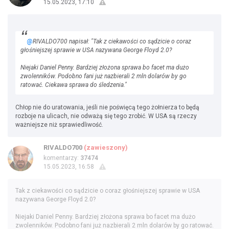
15.05.2023, 17:10
@
RIVALDO700 napisał: "Tak z ciekawości co sądzicie o coraz
głośniejszej sprawie w USA nazywana George Floyd 2.0?
Niejaki Daniel Penny. Bardziej złożona sprawa bo facet ma dużo
zwolenników. Podobno fani już nazbierali 2 mln dolarów by go
ratować. Ciekawa sprawa do śledzenia."
Chłop nie do uratowania, jeśli nie poświęcą tego żołnierza to będą
rozboje na ulicach, nie odważą się tego zrobić. W USA są rzeczy
ważniejsze niż sprawiedliwość.
RIVALDO700
(zawieszony)
komentarzy:
37474
15.05.2023, 16:58
Tak z ciekawości co sądzicie o coraz głośniejszej sprawie w USA
nazywana George Floyd 2.0?
Niejaki Daniel Penny. Bardziej złożona sprawa bo facet ma dużo
zwolenników. Podobno fani już nazbierali 2 mln dolarów by go ratować.