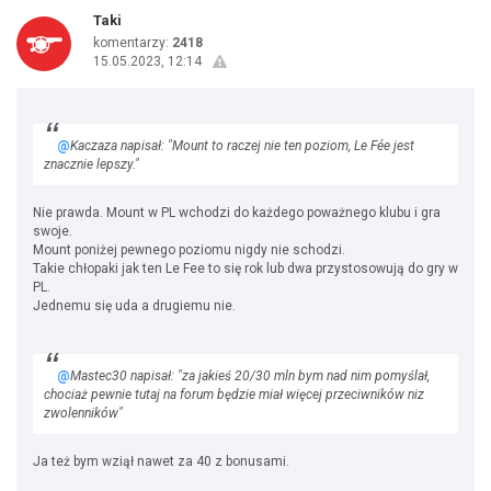
Taki
komentarzy:
2418
15.05.2023, 12:14
@
Kaczaza napisał: "Mount to raczej nie ten poziom, Le Fée jest
znacznie lepszy."
Nie prawda. Mount w PL wchodzi do każdego poważnego klubu i gra
swoje.
Mount poniżej pewnego poziomu nigdy nie schodzi.
Takie chłopaki jak ten Le Fee to się rok lub dwa przystosowują do gry w
PL.
Jednemu się uda a drugiemu nie.
@
Mastec30 napisał: "za jakieś 20/30 mln bym nad nim pomyślał,
chociaż pewnie tutaj na forum będzie miał więcej przeciwników niz
zwolenników"
Ja też bym wziął nawet za 40 z bonusami.