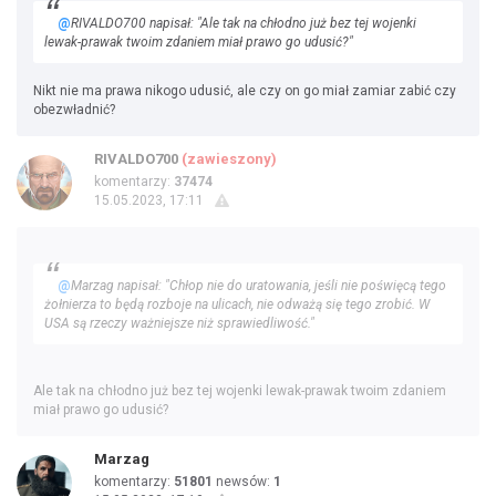
@
RIVALDO700 napisał: "Ale tak na chłodno już bez tej wojenki
lewak-prawak twoim zdaniem miał prawo go udusić?"
Nikt nie ma prawa nikogo udusić, ale czy on go miał zamiar zabić czy
obezwładnić?
RIVALDO700
(zawieszony)
komentarzy:
37474
15.05.2023, 17:11
@
Marzag napisał: "Chłop nie do uratowania, jeśli nie poświęcą tego
żołnierza to będą rozboje na ulicach, nie odważą się tego zrobić. W
USA są rzeczy ważniejsze niż sprawiedliwość."
Ale tak na chłodno już bez tej wojenki lewak-prawak twoim zdaniem
miał prawo go udusić?
Marzag
komentarzy:
51801
newsów:
1