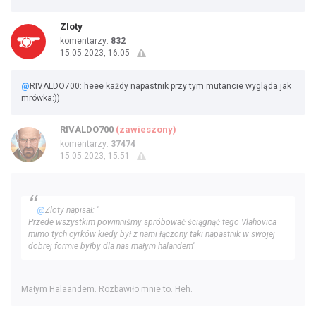
Zloty
komentarzy:
832
15.05.2023, 16:05
@
RIVALDO700: heee każdy napastnik przy tym mutancie wygląda jak
mrówka:))
RIVALDO700
(zawieszony)
komentarzy:
37474
15.05.2023, 15:51
@
Zloty napisał: "
Przede wszystkim powinniśmy spróbować ściągnąć tego Vlahovica
mimo tych cyrków kiedy był z nami łączony taki napastnik w swojej
dobrej formie byłby dla nas małym halandem"
Małym Halaandem. Rozbawiło mnie to. Heh.