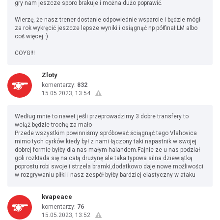
gry nam jeszcze sporo brakuje i można dużo poprawić.
Wierzę, że nasz trener dostanie odpowiednie wsparcie i będzie mógł
za rok wykręcić jeszcze lepsze wyniki i osiągnąć np półfinał LM albo
coś więcej :)
COYG!!!
Zloty
komentarzy:
832
15.05.2023, 13:54
Według mnie to nawet jeśli przeprowadzimy 3 dobre transfery to
wciąż będzie trochę za mało
Przede wszystkim powinniśmy spróbować ściągnąć tego Vlahovica
mimo tych cyrków kiedy był z nami łączony taki napastnik w swojej
dobrej formie byłby dla nas małym halandem.Fajnie ze u nas podział
goli rozkłada się na całą drużynę ale taka typowa silna dziewiątką
poprostu robi swoje i strzela bramki,dodatkowo daje nowe możliwości
w rozgrywaniu piłki i nasz zespół byłby bardziej elastyczny w ataku
kvapeace
komentarzy:
76
15.05.2023, 13:52