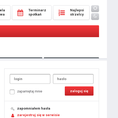
ela
Terminarz
Najlepsi
owa
spotkań
strzelcy
Oceny
pomeczowe
Typer
kanonierzy.com
UdanaRandka.com
1
2
3
4
5
6
7
8
zapamiętaj mnie
9
10
11
12
13
14
15
zapomniałem hasła
16
17
18
zarejestruj się w serwisie
19
20