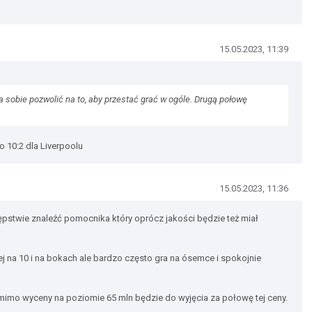
15.05.2023, 11:39
na sobie pozwolić na to, aby przestać grać w ogóle. Drugą połowę
o 10:2 dla Liverpoolu
15.05.2023, 11:36
tępstwie znaleźć pomocnika który oprócz jakości będzie też miał
ej na 10 i na bokach ale bardzo często gra na ósemce i spokojnie
 mimo wyceny na poziomie 65 mln będzie do wyjęcia za połowę tej ceny.