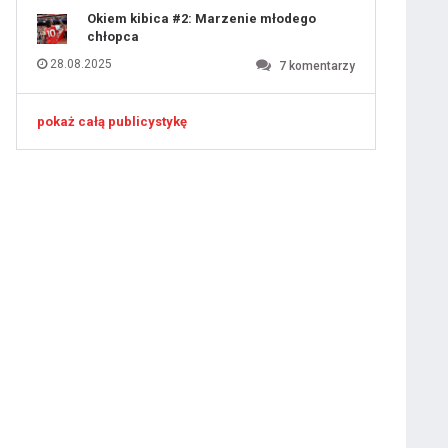
Okiem kibica #2: Marzenie młodego
ygotowawczym
chłopca
28.08.2025
7
komentarzy
pokaż całą publicystykę
 ostatniej prostej
iusem Juniorem?