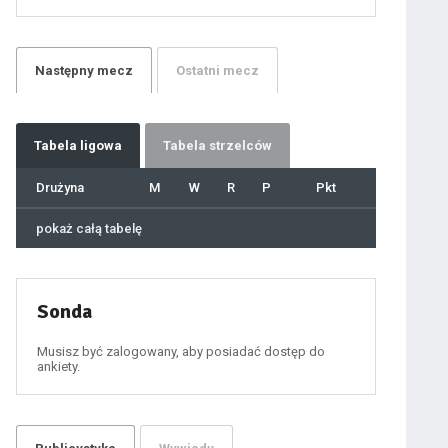
21
22
23
24
25
26
27
Następny
mecz
Ostatni
mecz
28
29
30
31
32
33
34
35
36
Tabela
ligowa
Tabela strzelców
37
38
39
40
Drużyna
M
W
R
P
Pkt
41
42
43
44
45
pokaż całą tabelę
46
47
48
49
50
51
52
53
54
Sonda
55
56
57
58
59
Musisz być zalogowany, aby posiadać dostęp do
60
ankiety.
61
100
101
102
103
104
105
106
107
108