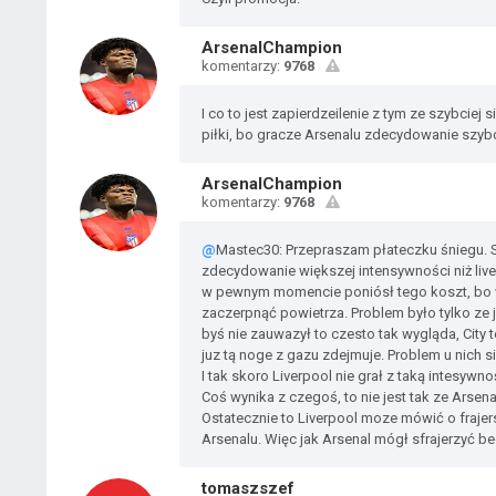
ArsenalChampion
komentarzy:
9768
I co to jest zapierdzeilenie z tym ze szybciej 
piłki, bo gracze Arsenalu zdecydowanie szybc
ArsenalChampion
komentarzy:
9768
@
Mastec30: Przepraszam płateczku śniegu. St
zdecydowanie większej intensywności niż live
w pewnym momencie poniósł tego koszt, bo w
zaczerpnąć powietrza. Problem było tylko ze j
byś nie zauwazył to czesto tak wygląda, City 
juz tą noge z gazu zdejmuje. Problem u nich s
I tak skoro Liverpool nie grał z taką intesywn
Coś wynika z czegoś, to nie jest tak ze Arsena
Ostatecznie to Liverpool moze mówić o frajerst
Arsenalu. Więc jak Arsenal mógł sfrajerzyć 
tomaszszef