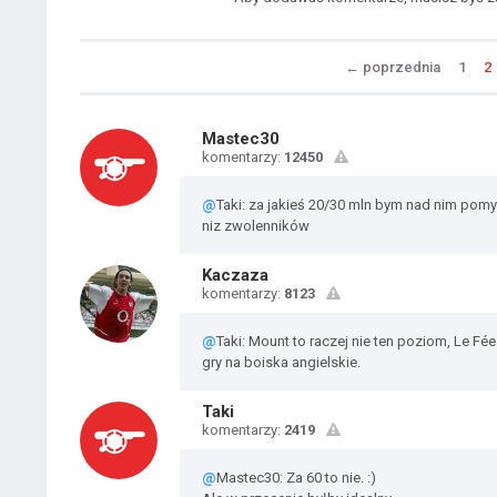
←
poprzednia
1
2
Mastec30
komentarzy:
12450
@
Taki: za jakieś 20/30 mln bym nad nim pomy
niz zwolenników
Kaczaza
komentarzy:
8123
@
Taki: Mount to raczej nie ten poziom, Le Fée
gry na boiska angielskie.
Taki
komentarzy:
2419
@
Mastec30: Za 60 to nie. :)