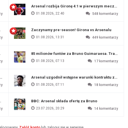
Arsenal rozbija Gironę 4:1 w pierwszym meczu prz
01.08.2026, 22:40
zy
548
komentarzy
 Evertonu
Zaczynamy pre-season! Girona vs Arsenalu
01.08.2026, 13:31
zy
449
komentarzy
ź Artety
85 milionów funtów za Bruno Guimaraesa. Transfer na
01.08.2026, 07:13
zy
17
komentarzy
funtów
Arsenal uzgodnił wstępne warunki kontraktu z Vinic
01.08.2026, 07:11
zy
18
komentarzy
endim
BBC: Arsenal składa ofertę za Bruno
23.07.2026, 20:29
zy
14
komentarzy
zalogowany.
Załóż konto
lub zaloguj się w serwisie.