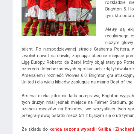
rozkładzie n
Brighton & H
tym, kto ostat
Mewy
są ekip
regularnego e
niczym głowy 
talent. Po niespodziewanej stracie Grahama Pottera,
zwolnił nawet na chwile, zajmując obecnie miejsce pr
Ligę Europy. Roberto de Zerbi, który objął stery po Pot
czterech dotychczasowych spotkaniach zdążył dwukrotn
Arsenalem i roznieść Wolves 6:0. Brighton gra atrakcyj
United i dla wielu kibiców zasługuje na miano Best of the 
Arsenal czeka jutro nie lada przeprawa, Brighton wygra
tych drużyn miał jednak miejsce na Falmer Stadium, gd
sześciu meczów na Emirates, we wszystkich tych spot
przegrały swój ostatni mecz 5:1 z bijącym się o utrzyma
Ze składu do
końca sezonu wypadli Saliba i Zinchen