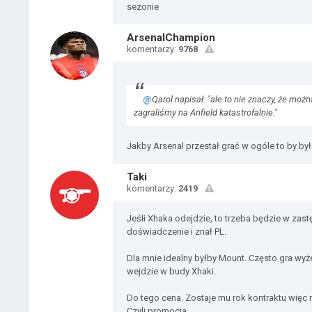
sezonie
ArsenalChampion
komentarzy:
9768
@
Qarol napisał: "ale to nie znaczy, że moż
zagraliśmy na Anfield katastrofalnie."
Jakby Arsenal przestał grać w ogóle to by był
Taki
komentarzy:
2419
Jeśli Xhaka odejdzie, to trzeba będzie w zas
doświadczenie i znał PL.
Dla mnie idealny byłby Mount. Często gra wyż
wejdzie w budy Xhaki.
Do tego cena. Zostaje mu rok kontraktu więc
Czyli promocja.