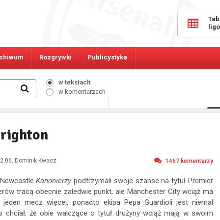
Tab
lig
chiwum
Rozgrywki
Publicystyka
w tekstach
w komentarzach
11340
Osób online:
Brighton
2:06
, Dominik Kwacz
1467
komentarzy
 Newcastle
Kanonierzy
podtrzymali swoje szanse na tytuł Premier
derów tracą obecnie zaledwie punkt, ale Manchester City wciąż ma
 jeden mecz więcej, ponadto ekipa Pepa Guardioli jest niemal
s chciał, że obie walczące o tytuł drużyny wciąż mają w swoim