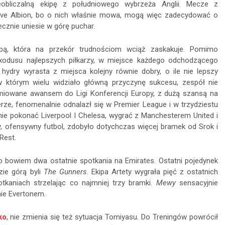
ieobliczalną ekipę z południowego wybrzeża Anglii. Mecze z
ove Albion, bo o nich właśnie mowa, mogą więc zadecydować o
ecznie uniesie w górę puchar.
ą, która na przekór trudnościom wciąż zaskakuje. Pomimo
xodusu najlepszych piłkarzy, w miejsce każdego odchodzącego
hydry wyrasta z miejsca kolejny równie dobry, o ile nie lepszy
 w którym wielu widziało główną przyczynę sukcesu, zespół nie
emiowane awansem do Ligi Konferencji Europy, z dużą szansą na
terze, fenomenalnie odnalazł się w Premier League i w trzydziestu
ie pokonać Liverpool I Chelesa, wygrać z Manchesterem United i
ny, ofensywny futbol, zdobyło dotychczas więcej bramek od Srok i
Rest.
ło bowiem dwa ostatnie spotkania na Emirates. Ostatni pojedynek
zie górą byli
The Gunners
. Ekipa Artety wygrała pięć z ostatnich
kaniach strzelając co najmniej trzy bramki.
Mewy
sensacyjnie
nie Evertonem.
ko
, nie zmienia się też sytuacja Tomiyasu. Do Treningów powrócił