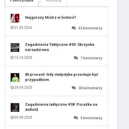
Publicystyka
Wywiady
109
110
111
112
113
114
Najgorszy Mistrz w historii?
115
116
117
118
21.05.2026
42
komentarzy
119
120
121
122
123
124
Zagadnienia Taktyczne #39: Skrzynka
125
126
narzędziowa
127
128
129
130
16.10.2025
7
komentarzy
131
80 procent: Gdy statystyka przestaje być
przypadkiem
29.09.2025
28
komentarzy
Zagadnienia taktyczne #38: Porażka na
Anfield
09.09.2025
9
komentarzy