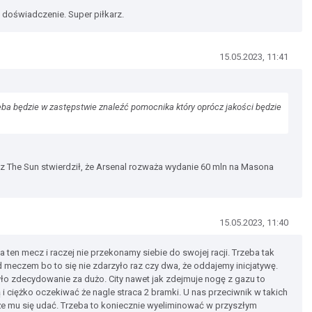
, doświadczenie. Super piłkarz.
15.05.2023, 11:41
trzeba będzie w zastępstwie znaleźć pomocnika który oprócz jakości będzie
ś z The Sun stwierdził, że Arsenal rozważa wydanie 60 mln na Masona
15.05.2023, 11:40
ten mecz i raczej nie przekonamy siebie do swojej racji. Trzeba tak
meczem bo to się nie zdarzyło raz czy dwa, że oddajemy inicjatywę.
yło zdecydowanie za dużo. City nawet jak zdejmuje nogę z gazu to
 i ciężko oczekiwać że nagle straca 2 bramki. U nas przeciwnik w takich
oże mu się udać. Trzeba to koniecznie wyeliminować w przyszłym