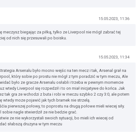
15.05.2023, 11:36
się meczysz biegając za piłką, tylko ze Liverpool nie mógł zabrać tej
iej od nich się przesuwali po boisku.
15.05.2023, 11:34
rategia Arsenalu było mocno wejśc na ten mecz i tak, Arsenal grał na
rpool, który sobie po prostu nie mógł z tym poradzić w tym meczu, Ale
idać było ze gracze Arsenalu osłabli i trzeba w pewnym momencie
uz wtedy Liverpool się rozpedził i to on miał inicjatywe do końca. Jak
tez tak gra ze wchodzi z buta i robi w meczu szybko 2 czy 3:0, ale potem
ię wtedy moze pojawić jak tych bramek nie strzelą.
ośćia pierwszej połowy, to poprostu na drugą połowe mieli wiecej siły.
l sobie nagle stwierdził ze nie bedzie grać.
wie ze nie wykorzystali swoich sytuacji, bo mieli ich wiecej od
bedać słabszą druzyna w tym meczu