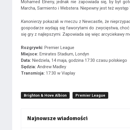
Mohamed Elneny, jednak nie zapowiada się, by był goto
Marcha, Sarmiento i Webstera. Niepewny jest też występ
Kanonierzy
pokazali w meczu z Newcastle, że nieprzypadk
gospodarze wydają się faworytami do zwycięstwa, choć e
się gry z najlepszymi. Zapowiada się więc arcyciekawy m
Rozgrywki
: Premier League
Miejsce:
Emirates Stadium, Londyn
Data:
Niedziela, 14 maja, godzina 17:30 czasu polskiego
Sędzia:
Andrew Madley
Transmisja:
17:30 w Viaplay
Brighton & Hove Albion
Premier League
Najnowsze wiadomości