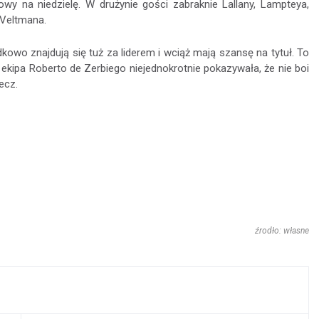
wy na niedzielę. W drużynie gości zabraknie Lallany, Lampteya,
 Veltmana.
owo znajdują się tuż za liderem i wciąż mają szansę na tytuł. To
kipa Roberto de Zerbiego niejednokrotnie pokazywała, że nie boi
ecz.
źrodło: własne