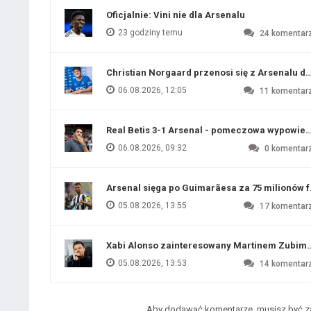
Oficjalnie: Vini nie dla Arsenalu
23 godziny temu
24
komentar
Christian Norgaard przenosi się z Arsenalu do
06.08.2026, 12:05
11
komentar
Real Betis 3-1 Arsenal - pomeczowa wypowied
06.08.2026, 09:32
0
komentar
Arsenal sięga po Guimarãesa za 75 milionów 
05.08.2026, 13:55
17
komentar
Xabi Alonso zainteresowany Martinem Zubim
05.08.2026, 13:53
14
komentar
Aby dodawać komentarze, musisz być 