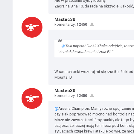
Ale w przecenie byłby idealny.
Zagra na 8 na 10, da radę na skrzydle. Jakość
Mastec30
komentarzy:
12450
@
Taki napisał: "Jeśli Xhaka odejdzie, to 
też miał doświadczenie i znał PL."
W ramach beki wczoraj mi się rzuciło, że kto
Mounta :D
Mastec30
komentarzy:
12450
@
ArsenalChampion: Mamy różne spojrzenie na 
czy siak popracować mocno nad kontrolą nad 
Może nie zawsze traciliśmy punkty ale tego b
czujesz, że raczej mają ten mecz pod kontrolą
sytuacjach czuje krew i atakuje bo wie, że m