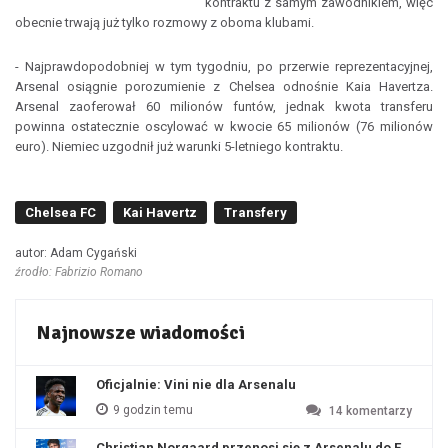
kontraktu z samym zawodnikiem, więc
obecnie trwają już tylko rozmowy z oboma klubami.
- Najprawdopodobniej w tym tygodniu, po przerwie reprezentacyjnej,
Arsenal osiągnie porozumienie z Chelsea odnośnie Kaia Havertza.
Arsenal zaoferował 60 milionów funtów, jednak kwota transferu
powinna ostatecznie oscylować w kwocie 65 milionów (76 milionów
euro). Niemiec uzgodnił już warunki 5-letniego kontraktu.
Chelsea FC
Kai Havertz
Transfery
autor: Adam Cygański
źrodło: Fabrizio Romano
Najnowsze wiadomości
Oficjalnie: Vini nie dla Arsenalu
9 godzin temu
14
komentarzy
Christian Norgaard przenosi się z Arsenalu do Everton