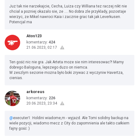
Juz tak nie narzekajcie, Cecha, Luiza czy Williana tez raczej nikt nie
chcial a pozniej okazalo sie, ze .... No dobra zle przyklady, pozostaje
wierzyc, ze Mikel nawroci Kaia i zacznie grac tak jak Leverkusen.
Potencjal ma
Atos123
komentarzy:
424
21.06.2023, 02:17
Ten gość nic nie gra. Jak Arteta moze sie nim interesowac?! Mamy
dobrego Baloguna, lepszego duzo on niemca.
W zeszlym sezonie mozna było boki zrywac z wyczyniw Havertza,
cienias.
arkoreus
komentarzy:
226
20.06.2023, 23:34
@
executer1: Holdini wiadome,m - wyjazd. Ale Tomi solidny backup na
wiele pozycji, wiadomo mecz z City do zapomnienia ale takto całkiem
fajny gość :)