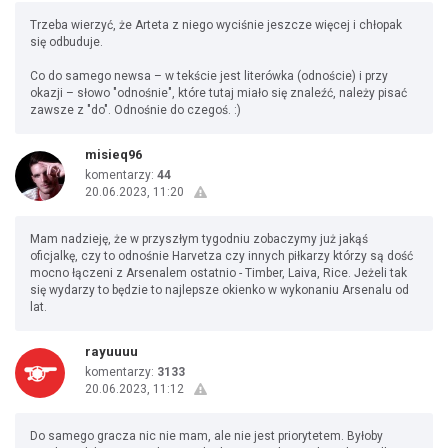
Trzeba wierzyć, że Arteta z niego wyciśnie jeszcze więcej i chłopak
się odbuduje.
Co do samego newsa – w tekście jest literówka (odnoście) i przy
okazji – słowo "odnośnie", które tutaj miało się znaleźć, należy pisać
zawsze z "do". Odnośnie do czegoś. :)
misieq96
komentarzy:
44
20.06.2023, 11:20
Mam nadzieję, że w przyszłym tygodniu zobaczymy już jakąś
oficjalkę, czy to odnośnie Harvetza czy innych piłkarzy którzy są dość
mocno łączeni z Arsenalem ostatnio - Timber, Laiva, Rice. Jeżeli tak
się wydarzy to będzie to najlepsze okienko w wykonaniu Arsenalu od
lat.
rayuuuu
komentarzy:
3133
20.06.2023, 11:12
Do samego gracza nic nie mam, ale nie jest priorytetem. Byłoby