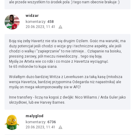
ale przede wszystkim to środek pola :) tego nam obecnie brakuje :)
widzar
komentarzy:
458
20.06.2023, 11:41
Boję się żeby Havertz nie sta się drugim Ozilem. Gośc ma warunki, ma
duży potencjał jeśli chodzi o wizje gry i techniczne aspekty, ale jeśli
chodzi o walkę i "zapieprzanie" to nie istnieje... Człapanie na boisku,
pressing zerowy, pół meczu niewidoczny... tego się boję.
Myślę że Arteta wie co robi i co może z Havertza wyciągnąć.
te 65 milionów to kupa siana.
Wolałbym dużo bardziej Writza z Leverkusen za taką kasę (młodsza
wersja Havertza, bardziej przypomina Odegarda niż napastnika) ale
myślę on mega wkomponowałby sie w AFC!
Inne transfery - liczę na kogoś z dwójki: Nico Wiliams / Arda Guler jako
skrzydłowi, lub ew Harvey Barnes.
malyglod
komentarzy:
6736
20.06.2023, 11:41