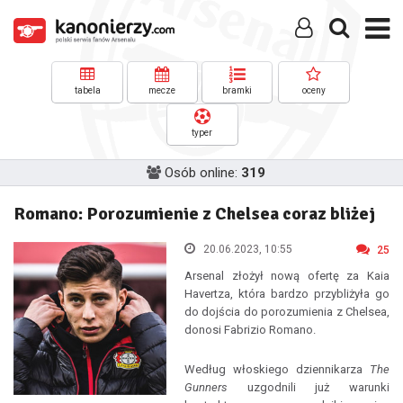
tabela
mecze
bramki
oceny
typer
Osób online:
319
Romano: Porozumienie z Chelsea coraz bliżej
20.06.2023, 10:55
25
Arsenal złożył nową ofertę za Kaia
Havertza, która bardzo przybliżyła go
do dojścia do porozumienia z Chelsea,
donosi Fabrizio Romano.
Według włoskiego dziennikarza
The
Gunners
uzgodnili już warunki