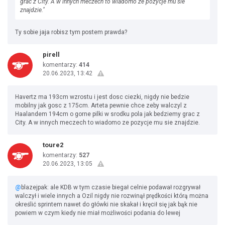
grac z City. A w innych meczech to wiadomo ze pozycje mu sie
znajdzie."
Ty sobie jaja robisz tym postem prawda?
pirell
komentarzy:
414
20.06.2023, 13:42
Havertz ma 193cm wzrostu i jest dosc ciezki, nigdy nie bedzie
mobilny jak gosc z 175cm. Arteta pewnie chce zeby walczyl z
Haalandem 194cm o gorne pilki w srodku pola jak bedziemy grac z
City. A w innych meczech to wiadomo ze pozycje mu sie znajdzie.
toure2
komentarzy:
527
20.06.2023, 13:05
@
blazejpak: ale KDB w tym czasie biegał celnie podawał rozgrywał
walczył i wiele innych a Ozil nigdy nie rozwinął prędkości którą można
określić sprintem nawet do główki nie skakał i kręcił się jak bąk nie
powiem w czym kiedy nie miał możliwości podania do lewej