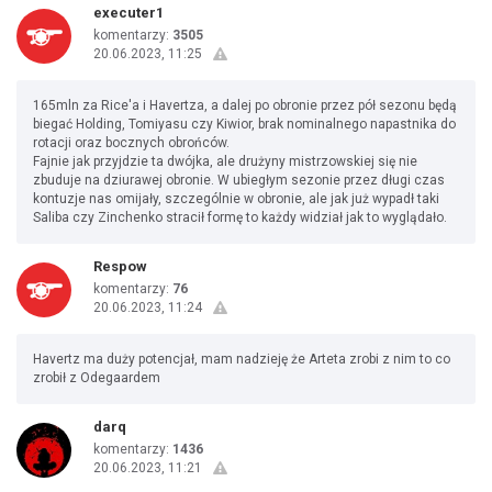
executer1
komentarzy:
3505
20.06.2023, 11:25
165mln za Rice'a i Havertza, a dalej po obronie przez pół sezonu będą
biegać Holding, Tomiyasu czy Kiwior, brak nominalnego napastnika do
rotacji oraz bocznych obrońców.
Fajnie jak przyjdzie ta dwójka, ale drużyny mistrzowskiej się nie
zbuduje na dziurawej obronie. W ubiegłym sezonie przez długi czas
kontuzje nas omijały, szczególnie w obronie, ale jak już wypadł taki
Saliba czy Zinchenko stracił formę to każdy widział jak to wyglądało.
Respow
komentarzy:
76
20.06.2023, 11:24
Havertz ma duży potencjał, mam nadzieję że Arteta zrobi z nim to co
zrobił z Odegaardem
darq
komentarzy:
1436
20.06.2023, 11:21