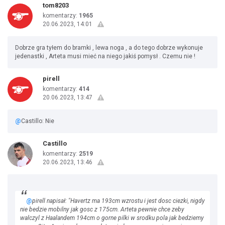
tom8203
komentarzy:
1965
20.06.2023, 14:01
Dobrze gra tyłem do bramki , lewa noga , a do tego dobrze wykonuje
jedenastki , Arteta musi mieć na niego jakiś pomysł . Czemu nie !
pirell
komentarzy:
414
20.06.2023, 13:47
@
Castillo: Nie
Castillo
komentarzy:
2519
20.06.2023, 13:46
@
pirell napisał: "Havertz ma 193cm wzrostu i jest dosc ciezki, nigdy
nie bedzie mobilny jak gosc z 175cm. Arteta pewnie chce zeby
walczyl z Haalandem 194cm o gorne pilki w srodku pola jak bedziemy