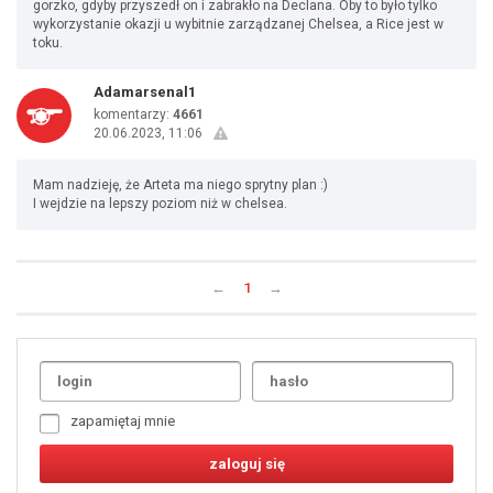
gorzko, gdyby przyszedł on i zabrakło na Declana. Oby to było tylko
wykorzystanie okazji u wybitnie zarządzanej Chelsea, a Rice jest w
toku.
Adamarsenal1
komentarzy:
4661
20.06.2023, 11:06
Mam nadzieję, że Arteta ma niego sprytny plan :)
I wejdzie na lepszy poziom niż w chelsea.
←
1
→
Uda
1
2
3
4
5
6
7
zapamiętaj mnie
8
9
10
11
12
13
14
15