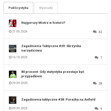
103
104
105
106
Publicystyka
Wywiady
107
108
109
110
111
112
Najgorszy Mistrz w historii?
113
114
115
116
21.05.2026
42
117
118
119
120
121
122
123
Zagadnienia Taktyczne #39: Skrzynka
124
125
narzędziowa
126
127
128
16.10.2025
7
129
130
131
80 procent: Gdy statystyka przestaje być
przypadkiem
29.09.2025
28
Zagadnienia taktyczne #38: Porażka na Anfield
09.09.2025
9