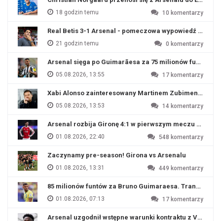
18 godzin temu
10
komentarzy
Real Betis 3-1 Arsenal - pomeczowa wypowiedź Artety
21 godzin temu
0
komentarzy
Arsenal sięga po Guimarãesa za 75 milionów funtów
05.08.2026, 13:55
17
komentarzy
Xabi Alonso zainteresowany Martinem Zubimendim
05.08.2026, 13:53
14
komentarzy
Arsenal rozbija Gironę 4:1 w pierwszym meczu przyg
01.08.2026, 22:40
548
komentarzy
Zaczynamy pre-season! Girona vs Arsenalu
01.08.2026, 13:31
449
komentarzy
85 milionów funtów za Bruno Guimaraesa. Transfer na o
01.08.2026, 07:13
17
komentarzy
Arsenal uzgodnił wstępne warunki kontraktu z Viniciu