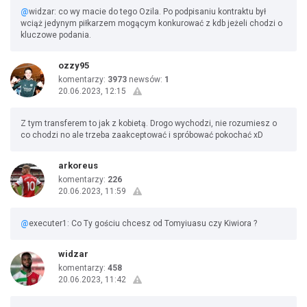
@
widzar: co wy macie do tego Ozila. Po podpisaniu kontraktu był
wciąż jedynym piłkarzem mogącym konkurować z kdb jeżeli chodzi o
kluczowe podania.
ozzy95
komentarzy:
3973
newsów:
1
20.06.2023, 12:15
Z tym transferem to jak z kobietą. Drogo wychodzi, nie rozumiesz o
co chodzi no ale trzeba zaakceptować i spróbować pokochać xD
arkoreus
komentarzy:
226
20.06.2023, 11:59
@
executer1: Co Ty gościu chcesz od Tomyiuasu czy Kiwiora ?
widzar
komentarzy:
458
20.06.2023, 11:42