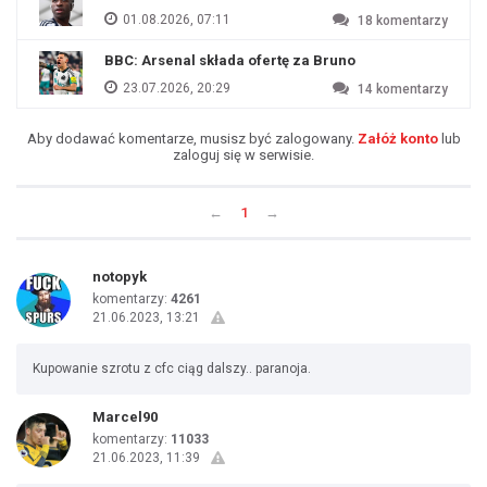
01.08.2026, 07:11
18
komentarzy
BBC: Arsenal składa ofertę za Bruno
23.07.2026, 20:29
14
komentarzy
Aby dodawać komentarze, musisz być zalogowany.
Załóż konto
lub
zaloguj się w serwisie.
←
1
→
notopyk
komentarzy:
4261
21.06.2023, 13:21
Kupowanie szrotu z cfc ciąg dalszy.. paranoja.
Marcel90
komentarzy:
11033
21.06.2023, 11:39