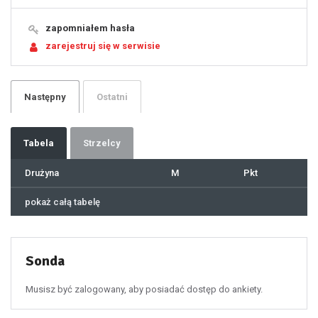
16
17
18
19
zapomniałem hasła
20
21
zarejestruj się w serwisie
22
23
24
25
26
27
28
29
Następny
Ostatni
30
31
32
33
34
35
36
37
Tabela
Strzelcy
38
39
40
41
Drużyna
M
Pkt
42
43
44
45
46
pokaż całą tabelę
47
48
49
50
51
52
53
54
55
Sonda
56
57
58
59
60
Musisz być zalogowany, aby posiadać dostęp do ankiety.
61
100
101
102