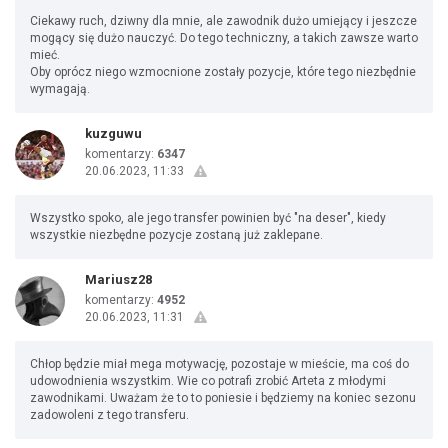
Ciekawy ruch, dziwny dla mnie, ale zawodnik dużo umiejący i jeszcze
mogący się dużo nauczyć. Do tego techniczny, a takich zawsze warto
mieć.
Oby oprócz niego wzmocnione zostały pozycje, które tego niezbędnie
wymagają.
kuzguwu
komentarzy:
6347
20.06.2023, 11:33
Wszystko spoko, ale jego transfer powinien być "na deser", kiedy
wszystkie niezbędne pozycje zostaną już zaklepane.
Mariusz28
komentarzy:
4952
20.06.2023, 11:31
Chłop będzie miał mega motywację, pozostaje w mieście, ma coś do
udowodnienia wszystkim. Wie co potrafi zrobić Arteta z młodymi
zawodnikami. Uważam że to to poniesie i będziemy na koniec sezonu
zadowoleni z tego transferu.