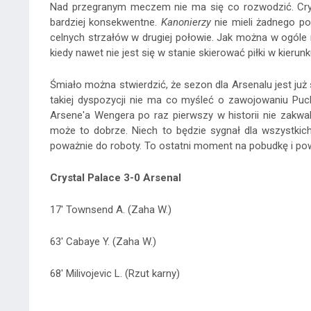
Nad przegranym meczem nie ma się co rozwodzić. Cryst
bardziej konsekwentne.
Kanonierzy
nie mieli żadnego po
celnych strzałów w drugiej połowie. Jak można w ogól
kiedy nawet nie jest się w stanie skierować piłki w kierun
Śmiało można stwierdzić, że sezon dla Arsenalu jest już
takiej dyspozycji nie ma co myśleć o zawojowaniu Puc
Arsene'a Wengera po raz pierwszy w historii nie zakwalif
może to dobrze. Niech to będzie sygnał dla wszystkich
poważnie do roboty. To ostatni moment na pobudkę i pow
Crystal Palace 3-0 Arsenal
17' Townsend A. (Zaha W.)
63' Cabaye Y. (Zaha W.)
68' Milivojevic L. (Rzut karny)