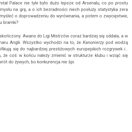
al Palace nie tyle było dużo lepsze od Arsenalu, co po prostu
mysłu na grę, a o ich bezradności niech posłuży statystyka zera
e myśleć o doprowadzeniu do wyrównania, a potem o zwycięstwie,
ku bramki?
 skończony. Awans do Ligi Mistrzów coraz bardziej się oddala, a w
haru Anglii. Wszystko wychodzi na to, że
Kanonierzy
pod wodzą
ikują się do najbardziej prestiżowych europejskich rozgrywek i...
, że coś w końcu należy zmienić w strukturze klubu i wziąć się
rót do żywych, bo konkurencja nie śpi.