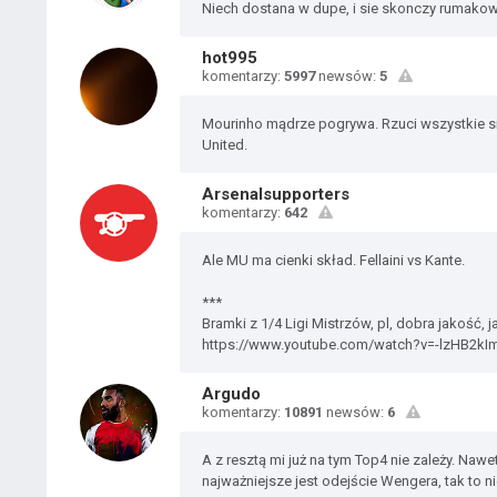
Niech dostana w dupe, i sie skonczy rumakow
hot995
komentarzy:
5997
newsów:
5
Mourinho mądrze pogrywa. Rzuci wszystkie s
United.
Arsenalsupporters
komentarzy:
642
Ale MU ma cienki skład. Fellaini vs Kante.
***
Bramki z 1/4 Ligi Mistrzów, pl, dobra jakość, 
https://www.youtube.com/watch?v=-lzHB2kI
Argudo
komentarzy:
10891
newsów:
6
A z resztą mi już na tym Top4 nie zależy. Naw
najważniejsze jest odejście Wengera, tak to ni