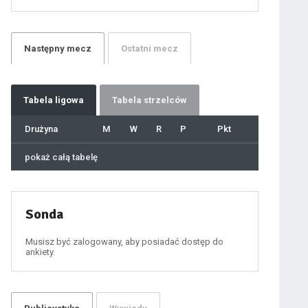
21
22
23
24
25
26
27
Następny
mecz
Ostatni
mecz
28
29
30
31
32
33
34
35
36
Tabela
ligowa
Tabela strzelców
37
38
39
40
Drużyna
M
W
R
P
Pkt
41
42
43
44
45
pokaż całą tabelę
46
47
48
49
50
51
52
53
54
Sonda
55
56
57
58
59
Musisz być zalogowany, aby posiadać dostęp do
60
ankiety.
61
100
101
102
103
104
105
106
107
108