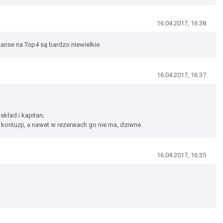
16.04.2017, 16:38
zanse na Top4 są bardzo niewielkie.
16.04.2017, 16:37
skład i kapitan;
o kontuzji, a nawet w rezerwach go nie ma, dziwne.
16.04.2017, 16:35