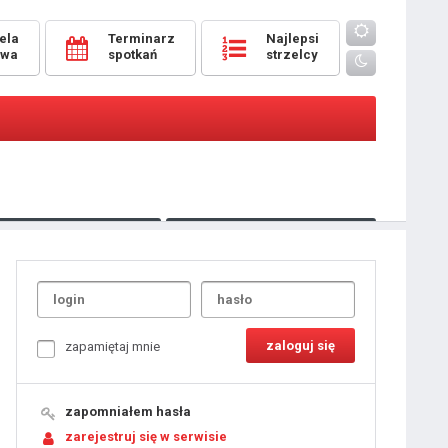
ela
Terminarz
Najlepsi
owa
spotkań
strzelcy
Oceny
pomeczowe
Typer
kanonierzy.com
UdanaRandka.com
1
2
3
4
5
6
7
8
zapamiętaj mnie
9
10
11
12
13
14
15
zapomniałem hasła
16
17
18
zarejestruj się w serwisie
19
20