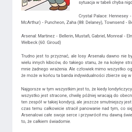
sytuacja w tabeli chyba nig
Crystal Palace: Hennesey - 
McArthur) - Puncheon, Zaha (88. Delaney), Townsend - B
Arsenal: Martinez - Bellerin, Mustafi, Gabriel, Monreal - E
Welbeck (60. Giroud)
Trudno jest to przyznać, ale losy Arsenalu dawno nie b
wielu innych kibiców, do takiego stanu, że na kolejne s
mnie żadnego wrażenia. Ale człowiek mimo wszystko ogl
że może w końcu ta banda indywidualności zbierze się w 
Najgorsze w tym wszystkim jest to, że kiedy londyńczycy
wszystko jest stracone, chwilę później wracają do obecn
ten zespół w takiej kondycji, ale jeszcze smutniejszy je
czas temu całkowicie stracił panowanie nad tym, co si
Arsenalowi całe swoje serce i przywrócił mu dawną świe
to, że całkiem świadomie.