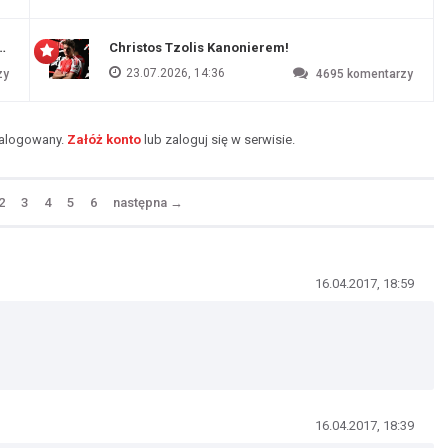
czu przygotowawczym
Christos Tzolis Kanonierem!
23.07.2026, 14:36
zy
4695
komentarzy
zalogowany.
Załóż konto
lub zaloguj się w serwisie.
2
3
4
5
6
następna
→
16.04.2017, 18:59
16.04.2017, 18:39