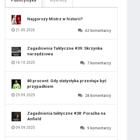
Publicystyka
Wywiady
109
110
111
112
113
114
Najgorszy Mistrz w historii?
115
116
117
118
21.05.2026
42
komentarzy
119
120
121
122
123
124
Zagadnienia Taktyczne #39: Skrzynka
125
126
narzędziowa
127
128
129
130
16.10.2025
7
komentarzy
131
80 procent: Gdy statystyka przestaje być
przypadkiem
29.09.2025
28
komentarzy
Zagadnienia taktyczne #38: Porażka na
Anfield
09.09.2025
9
komentarzy