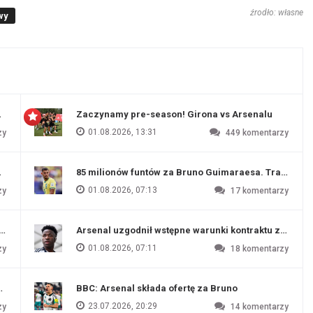
źrodło: własne
wy
 Evertonu
Zaczynamy pre-season! Girona vs Arsenalu
01.08.2026, 13:31
zy
449
komentarzy
ź Artety
85 milionów funtów za Bruno Guimaraesa. Transfer na
01.08.2026, 07:13
zy
17
komentarzy
funtów
Arsenal uzgodnił wstępne warunki kontraktu z Vinic
01.08.2026, 07:11
zy
18
komentarzy
endim
BBC: Arsenal składa ofertę za Bruno
23.07.2026, 20:29
zy
14
komentarzy