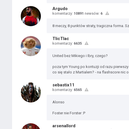
Argudo
komentarzy:
10891
newsów:
6
8 meczy, 8 punktów straty, tragiczna forma. S
TlicTlac
komentarzy:
6635
United bez Mikiego i Ibry, czego?
poza tym Young po kontuzji od razu pierwszy 
co się stało z Martialem? - na flashscore nic 
sebastix11
komentarzy:
6565
Alonso
Foster nie Forster :P
arsenallord