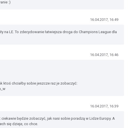
anie :)
16.04.2017, 16:49
iły na LE. To zdecydowanie łatwiejsza droga do Champions League dla
16.04.2017, 16:46
jak ktoś chciałby sobie jeszcze raz je zobaczyć:
m_w
16.04.2017, 16:39
et ciekawie będzie zobaczyć, jak nasi sobie poradzą w Lidze Europy. A
ech się dzieje, co chce.