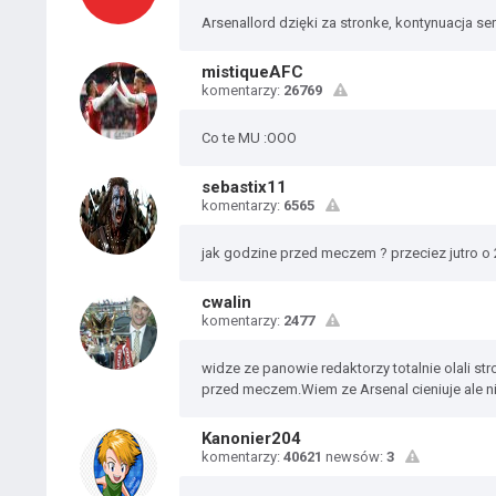
Arsenallord dzięki za stronke, kontynuacja seri
mistiqueAFC
komentarzy:
26769
Co te MU :OOO
sebastix11
komentarzy:
6565
jak godzine przed meczem ? przeciez jutro o
cwalin
komentarzy:
2477
widze ze panowie redaktorzy totalnie olali s
przed meczem.Wiem ze Arsenal cieniuje ale ni
Kanonier204
komentarzy:
40621
newsów:
3