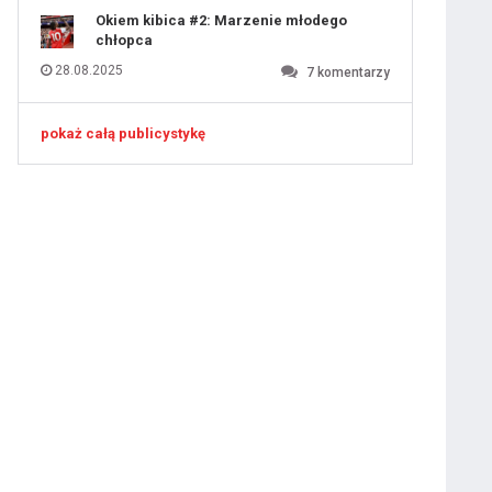
Okiem kibica #2: Marzenie młodego
chłopca
28.08.2025
7
komentarzy
pokaż całą publicystykę
 ostatniej prostej
iusem Juniorem?