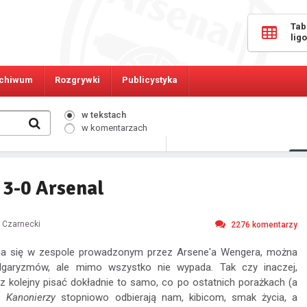
Tab
lig
chiwum
Rozgrywki
Publicystyka
w tekstach
w komentarzach
819
Osób online:
 3-0 Arsenal
n Czarnecki
2276
komentarzy
ia się w zespole prowadzonym przez Arsene'a Wengera, można
lgaryzmów, ale mimo wszystko nie wypada. Tak czy inaczej,
z kolejny pisać dokładnie to samo, co po ostatnich porażkach (a
).
Kanonierzy
stopniowo odbierają nam, kibicom, smak życia, a