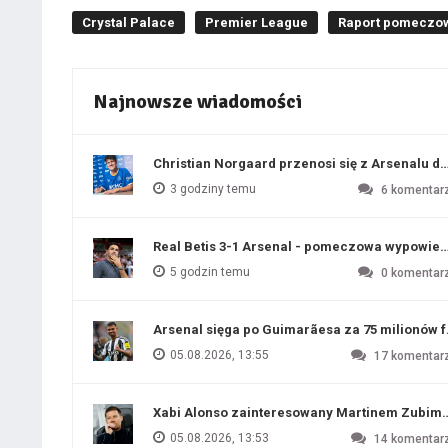
Crystal Palace
Premier League
Raport pomeczo
Najnowsze wiadomości
Christian Norgaard przenosi się z Arsenalu do
3 godziny temu
6
komentar
Real Betis 3-1 Arsenal - pomeczowa wypowied
5 godzin temu
0
komentar
Arsenal sięga po Guimarãesa za 75 milionów 
05.08.2026, 13:55
17
komentar
Xabi Alonso zainteresowany Martinem Zubim
05.08.2026, 13:53
14
komentar