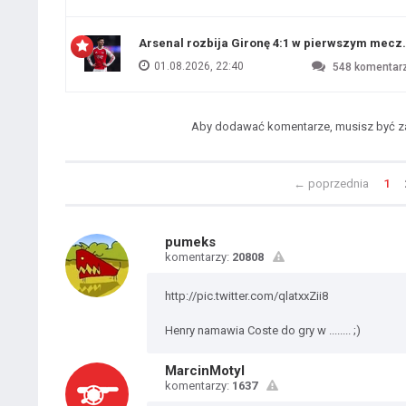
Arsenal rozbija Gironę 4:1 w pierwszym me
01.08.2026, 22:40
548
komentar
Aby dodawać komentarze, musisz być 
←
poprzednia
1
pumeks
komentarzy:
20808
http://pic.twitter.com/qlatxxZii8
Henry namawia Coste do gry w ........ ;)
MarcinMotyl
komentarzy:
1637