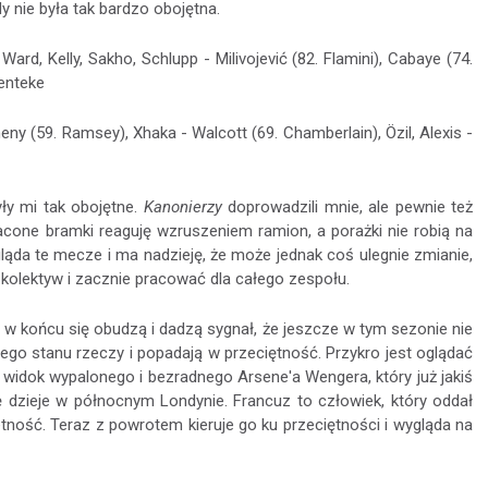
dy nie była tak bardzo obojętna.
Ward, Kelly, Sakho, Schlupp - Milivojević (82. Flamini), Cabaye (74.
enteke
lneny (59. Ramsey), Xhaka - Walcott (69. Chamberlain), Özil, Alexis -
yły mi tak obojętne.
Kanonierzy
doprowadzili mnie, ale pewnie też
tracone bramki reaguję wzruszeniem ramion, a porażki nie robią na
ąda te mecze i ma nadzieję, że może jednak coś ulegnie zmianie,
kolektyw i zacznie pracować dla całego zespołu.
 w końcu się obudzą i dadzą sygnał, że jeszcze w tym sezonie nie
ego stanu rzeczy i popadają w przeciętność. Przykro jest oglądać
st widok wypalonego i bezradnego Arsene'a Wengera, który już jakiś
ę dzieje w północnym Londynie. Francuz to człowiek, który oddał
tność. Teraz z powrotem kieruje go ku przeciętności i wygląda na