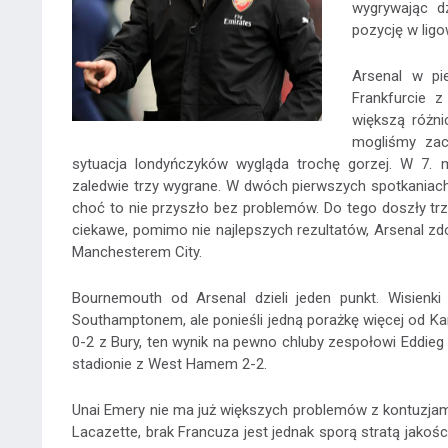
wygrywając d
pozycję w ligow
Arsenal w pi
Frankfurcie 
większą różni
mogliśmy zac
sytuacja londyńczyków wygląda trochę gorzej. W 7.
zaledwie trzy wygrane. W dwóch pierwszych spotkaniach
choć to nie przyszło bez problemów. Do tego doszły t
ciekawe, pomimo nie najlepszych rezultatów, Arsenal zdob
Manchesterem City.
Bournemouth od Arsenal dzieli jeden punkt. Wisienki
Southamptonem, ale ponieśli jedną porażkę więcej od K
0-2 z Bury, ten wynik na pewno chluby zespołowi Eddie
stadionie z West Hamem 2-2.
Unai Emery nie ma już większych problemów z kontuzjam
Lacazette, brak Francuza jest jednak sporą stratą jakości