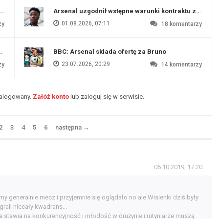
funtów
Arsenal uzgodnił wstępne warunki kontraktu z Vinic
01.08.2026, 07:11
zy
18
komentarzy
endim
BBC: Arsenal składa ofertę za Bruno
23.07.2026, 20:29
zy
14
komentarzy
zalogowany.
Załóż konto
lub zaloguj się w serwisie.
2
3
4
5
6
następna
→
06.10.2019, 17:20
y generalnie mecz i przyjemnie się oglądało no ale Wisienki dziś były
ali niecały kwadrans...
że stawia na konkurencyjność i młodość w drużynie i rutyniarze muszą