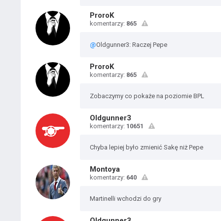
ProroK
komentarzy:
865
@
Oldgunner3: Raczej Pepe
ProroK
komentarzy:
865
Zobaczymy co pokaże na poziomie BPL
Oldgunner3
komentarzy:
10651
Chyba lepiej było zmienić Sakę niż Pepe
Montoya
komentarzy:
640
Martinelli wchodzi do gry
Oldgunner3