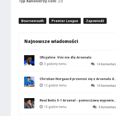
Typ Kanonierzy.com:
2:0
Bournemouth
Premier League
Zapowiedź
Najnowsze wiadomości
Oficjalnie: Vini nie dla Arsenalu
3 godziny temu
14
komentar
Christian Norgaard przenosi się z Arsenalu do
12 godzin temu
10
komentar
Real Betis 3-1 Arsenal - pomeczowa wypowied
15 godzin temu
0
komentar