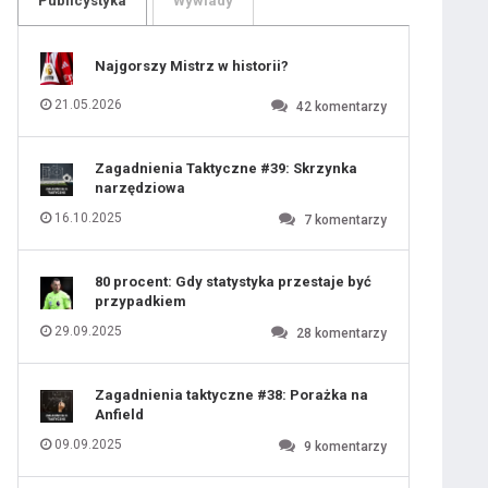
Publicystyka
Wywiady
109
110
111
112
113
114
Najgorszy Mistrz w historii?
115
116
117
118
21.05.2026
42
komentarzy
119
120
121
122
123
124
Zagadnienia Taktyczne #39: Skrzynka
125
126
narzędziowa
127
128
129
130
16.10.2025
7
komentarzy
131
80 procent: Gdy statystyka przestaje być
przypadkiem
29.09.2025
28
komentarzy
Zagadnienia taktyczne #38: Porażka na
Anfield
09.09.2025
9
komentarzy