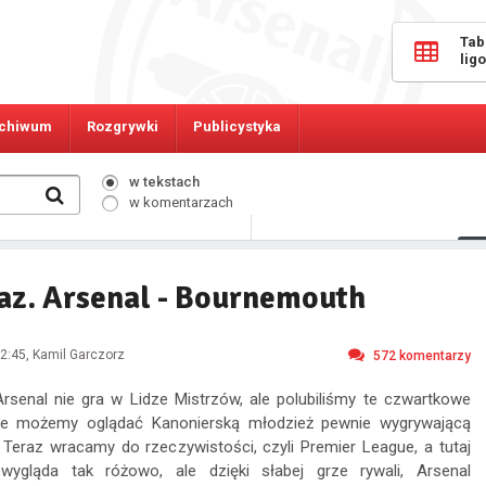
Tab
lig
chiwum
Rozgrywki
Publicystyka
w tekstach
w komentarzach
6110
Osób online:
raz. Arsenal - Bournemouth
2:45
, Kamil Garczorz
572
komentarzy
Arsenal nie gra w Lidze Mistrzów, ale polubiliśmy te czwartkowe
zie możemy oglądać Kanonierską młodzież pewnie wygrywającą
Teraz wracamy do rzeczywistości, czyli Premier League, a tutaj
 wygląda tak różowo, ale dzięki słabej grze rywali, Arsenal