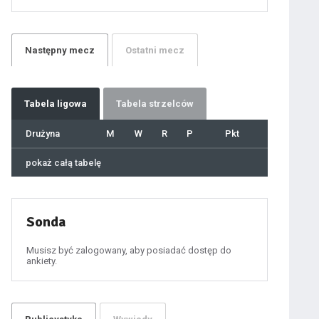
21
22
23
24
25
26
27
Następny
mecz
Ostatni
mecz
28
29
30
31
32
33
34
35
36
Tabela
ligowa
Tabela strzelców
37
38
39
40
Drużyna
M
W
R
P
Pkt
41
42
43
44
45
pokaż całą tabelę
46
47
48
49
50
51
52
53
54
Sonda
55
56
57
58
59
Musisz być zalogowany, aby posiadać dostęp do
60
ankiety.
61
100
101
102
103
104
105
106
107
108