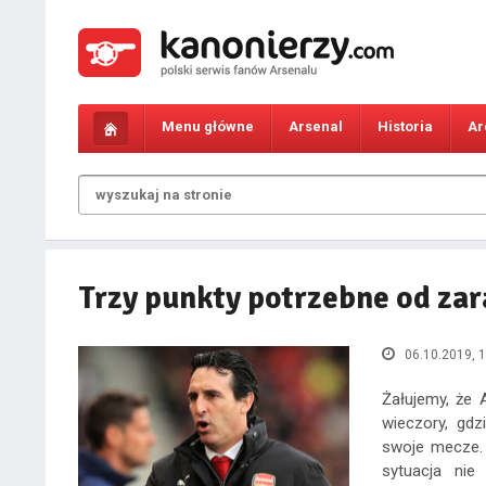
Menu główne
Arsenal
Historia
Ar
Trzy punkty potrzebne od za
06.10.2019, 1
Żałujemy, że 
wieczory, gd
swoje mecze. 
sytuacja nie