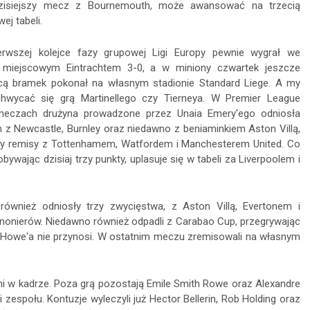
zisiejszy mecz z Bournemouth, może awansować na trzecią
ej tabeli.
erwszej kolejce fazy grupowej Ligi Europy pewnie wygrał we
z miejscowym Eintrachtem 3-0, a w miniony czwartek jeszcze
cą bramek pokonał na własnym stadionie Standard Liege. A my
hwycać się grą Martinellego czy Tierneya. W Premier League
 meczach drużyna prowadzone przez Unaia Emery'ego odniosła
 z Newcastle, Burnley oraz niedawno z beniaminkiem Aston Villą,
rzy remisy z Tottenhamem, Watfordem i Manchesterem United. Co
ywając dzisiaj trzy punkty, uplasuje się w tabeli za Liverpoolem i
 również odniosły trzy zwycięstwa, z Aston Villą, Evertonem i
anonierów. Niedawno również odpadli z Carabao Cup, przegrywając
g Howe'a nie przynosi. W ostatnim meczu zremisowali na własnym
i w kadrze. Poza grą pozostają Emile Smith Rowe oraz Alexandre
 zespołu. Kontuzje wyleczyli już Hector Bellerin, Rob Holding oraz