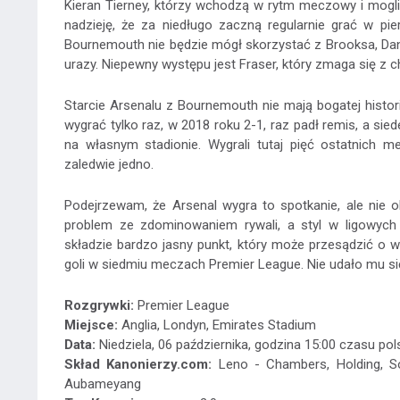
Kieran Tierney, którzy wchodzą w rytm meczowy i mogl
nadzieję, że za niedługo zaczną regularnie grać w pi
Bournemouth nie będzie mógł skorzystać z Brooksa, Danie
urazy. Niepewny występu jest Fraser, który zmaga się z c
Starcie Arsenalu z Bournemouth nie mają bogatej histori
wygrać tylko raz, w 2018 roku 2-1, raz padł remis, a sie
na własnym stadionie. Wygrali tutaj pięć ostatnich 
zaledwie jedno.
Podejrzewam, że Arsenal wygra to spotkanie, ale nie 
problem ze zdominowaniem rywali, a styl w ligowyc
składzie bardzo jasny punkt, który może przesądzić o
goli w siedmiu meczach Premier League. Nie udało mu si
Rozgrywki:
Premier League
Miejsce:
Anglia, Londyn, Emirates Stadium
Data:
Niedziela, 06 października, godzina 15:00 czasu pol
Skład Kanonierzy.com:
Leno - Chambers, Holding, Sok
Aubameyang