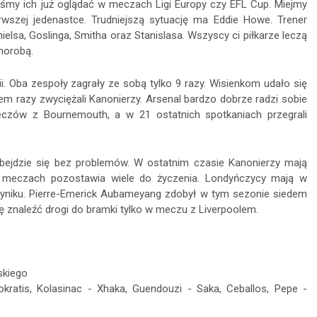
iśmy ich już oglądać w meczach Ligi Europy czy EFL Cup. Miejmy
erwszej jedenastce. Trudniejszą sytuację ma Eddie Howe. Trener
lsa, Goslinga, Smitha oraz Stanislasa. Wszyscy ci piłkarze leczą
horobą.
i. Oba zespoły zagrały ze sobą tylko 9 razy. Wisienkom udało się
dem razy zwyciężali Kanonierzy. Arsenal bardzo dobrze radzi sobie
meczów z Bournemouth, a w 21 ostatnich spotkaniach przegrali
obejdzie się bez problemów. W ostatnim czasie Kanonierzy mają
h meczach pozostawia wiele do życzenia. Londyńczycy mają w
 wyniku. Pierre-Emerick Aubameyang zdobył w tym sezonie siedem
ę znaleźć drogi do bramki tylko w meczu z Liverpoolem.
skiego
ratis, Kolasinac - Xhaka, Guendouzi - Saka, Ceballos, Pepe -