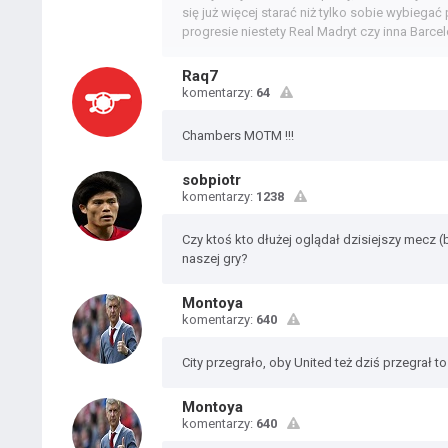
się już więcej starać niż tylko sobie wybieg
progresie niestety Real Madryt czy inna Barcelo
Raq7
komentarzy:
64
Chambers MOTM !!!
sobpiotr
komentarzy:
1238
Czy ktoś kto dłużej oglądał dzisiejszy mecz 
naszej gry?
Montoya
komentarzy:
640
City przegrało, oby United też dziś przegrał 
Montoya
komentarzy:
640