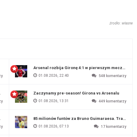
źrodło: własne
Arsenal rozbija Gironę 4:1 w pierwszym meczu prz
01.08.2026, 22:40
zy
548
komentarzy
 Evertonu
Zaczynamy pre-season! Girona vs Arsenalu
01.08.2026, 13:31
zy
449
komentarzy
ź Artety
85 milionów funtów za Bruno Guimaraesa. Transfer na
01.08.2026, 07:13
zy
17
komentarzy