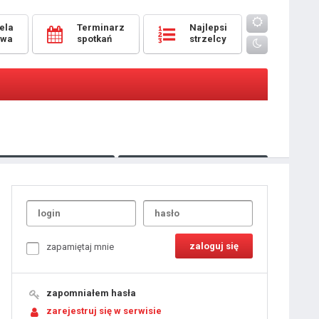
ela
Terminarz
Najlepsi
owa
spotkań
strzelcy
Oceny
pomeczowe
Typer
kanonierzy.com
UdanaRandka.com
1
2
3
4
5
6
7
8
zapamiętaj mnie
9
10
11
12
13
14
15
zapomniałem hasła
16
17
18
zarejestruj się w serwisie
19
20