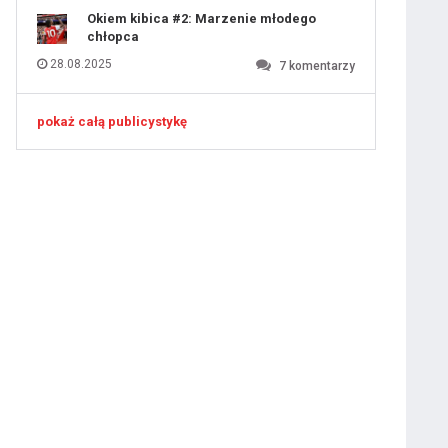
Okiem kibica #2: Marzenie młodego
chłopca
28.08.2025
7
komentarzy
pokaż całą publicystykę
ygotowawczym
 ostatniej prostej