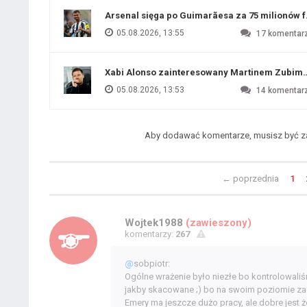
Arsenal sięga po Guimarãesa za 75 milionów 
05.08.2026, 13:55
17
komentar
Xabi Alonso zainteresowany Martinem Zubim
05.08.2026, 13:53
14
komentar
Aby dodawać komentarze, musisz być 
←
poprzednia
1
Wojtek1988
(zawieszony)
komentarzy:
267
@
sobpiotr:
Ogólne wrażenie było niezłe bo kontrolowaliśm
jakby skacowane ;) bo na swoim poziomie zagr
Emery ma jeszcze dużo pracy, ale dobre jest 