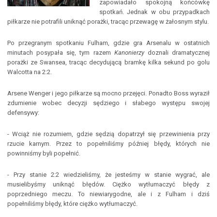
zapowiadało spokojną końcówkę
spotkań. Jednak w obu przypadkach
piłkarze nie potrafili uniknąć porażki, tracąc przewagę w żałosnym stylu.
Po przegranym spotkaniu Fulham, gdzie gra Arsenalu w ostatnich
minutach posypała się, tym razem
Kanonierzy
doznali dramatycznej
porażki ze Swansea, tracąc decydującą bramkę kilka sekund po golu
Walcotta na 2:2.
Arsene Wenger i jego piłkarze są mocno przejęci. Ponadto Boss wyraził
zdumienie wobec decyzji sędziego i słabego występu swojej
defensywy:
- Wciąż nie rozumiem, gdzie sędzią dopatrzył się przewinienia przy
rzucie karnym. Przez to popełniliśmy później błędy, których nie
powinniśmy byli popełnić.
- Przy stanie 2:2 wiedzieliśmy, że jesteśmy w stanie wygrać, ale
musielibyśmy uniknąć błędów. Ciężko wytłumaczyć błędy z
poprzedniego meczu. To niewiarygodne, ale i z Fulham i dziś
popełniliśmy błędy, które ciężko wytłumaczyć.