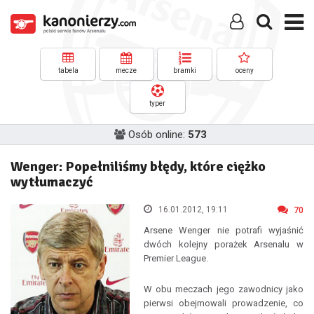
tabela
mecze
bramki
oceny
typer
Osób online:
573
Wenger: Popełniliśmy błędy, które ciężko
wytłumaczyć
16.01.2012, 19:11
70
Arsene Wenger nie potrafi wyjaśnić
dwóch kolejny porażek Arsenalu w
Premier League.
W obu meczach jego zawodnicy jako
pierwsi obejmowali prowadzenie, co