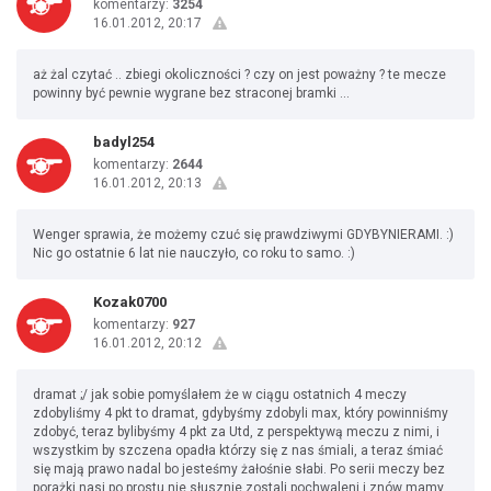
komentarzy:
3254
16.01.2012, 20:17
aż żal czytać .. zbiegi okoliczności ? czy on jest poważny ? te mecze
powinny być pewnie wygrane bez straconej bramki ...
badyl254
komentarzy:
2644
16.01.2012, 20:13
Wenger sprawia, że możemy czuć się prawdziwymi GDYBYNIERAMI. :)
Nic go ostatnie 6 lat nie nauczyło, co roku to samo. :)
Kozak0700
komentarzy:
927
16.01.2012, 20:12
dramat ;/ jak sobie pomyślałem że w ciągu ostatnich 4 meczy
zdobyliśmy 4 pkt to dramat, gdybyśmy zdobyli max, który powinniśmy
zdobyć, teraz bylibyśmy 4 pkt za Utd, z perspektywą meczu z nimi, i
wszystkim by szczena opadła którzy się z nas śmiali, a teraz śmiać
się mają prawo nadal bo jesteśmy żałośnie słabi. Po serii meczy bez
porażki nasi po prostu nie słusznie zostali pochwaleni i znów mamy