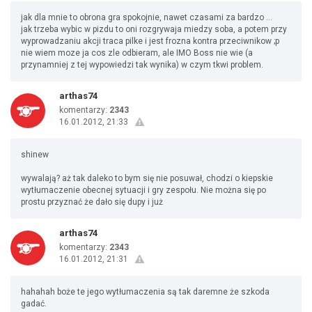
jak dla mnie to obrona gra spokojnie, nawet czasami za bardzo ...
jak trzeba wybic w pizdu to oni rozgrywaja miedzy soba, a potem przy
wyprowadzaniu akcji traca pilke i jest frozna kontra przeciwnikow ;p
nie wiem moze ja cos zle odbieram, ale IMO Boss nie wie (a
przynamniej z tej wypowiedzi tak wynika) w czym tkwi problem.
arthas74
komentarzy:
2343
16.01.2012, 21:33
shinew
wywalają? aż tak daleko to bym się nie posuwał, chodzi o kiepskie
wytłumaczenie obecnej sytuacji i gry zespołu. Nie można się po
prostu przyznać że dało się dupy i już
arthas74
komentarzy:
2343
16.01.2012, 21:31
hahahah boże te jego wytłumaczenia są tak daremne że szkoda
gadać.