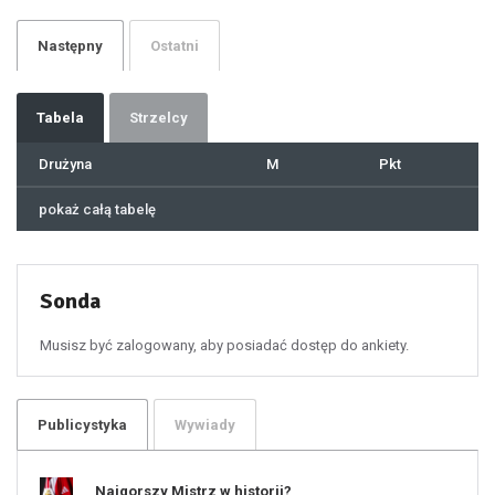
26
27
28
29
Następny
Ostatni
30
31
32
33
34
35
36
37
Tabela
Strzelcy
38
39
40
41
Drużyna
M
Pkt
42
43
44
45
46
pokaż całą tabelę
47
48
49
50
51
52
53
54
55
Sonda
56
57
58
59
60
Musisz być zalogowany, aby posiadać dostęp do ankiety.
61
100
101
102
103
104
105
106
Publicystyka
Wywiady
107
108
109
110
111
112
Najgorszy Mistrz w historii?
113