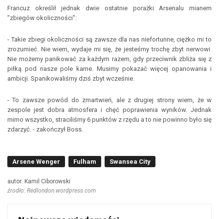
Francuz określił jednak dwie ostatnie porażki Arsenalu mianem
"zbiegów okoliczności":
- Takie zbiegi okoliczności są zawsze dla nas niefortunne, ciężko mi to
zrozumieć. Nie wiem, wydaje mi się, że jesteśmy trochę zbyt nerwowi.
Nie możemy panikować za każdym razem, gdy przeciwnik zbliża się z
piłką pod nasze pole karne. Musimy pokazać więcej opanowania i
ambicji. Spanikowaliśmy dziś zbyt wcześnie.
- To zawsze powód do zmartwień, ale z drugiej strony wiem, że w
zespole jest dobra atmosfera i chęć poprawienia wyników. Jednak
mimo wszystko, straciliśmy 6 punktów z rzędu a to nie powinno było się
zdarzyć. - zakończył Boss.
Arsene Wenger
Fulham
Swansea City
autor: Kamil Ciborowski
źrodło: Redlondon.wordpress.com