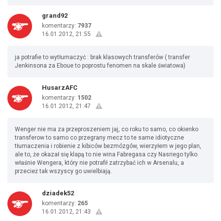
grand92
komentarzy:
7937
16.01.2012, 21:55
ja potrafie to wytłumaczyć : brak klasowych transferów ( transfer
Jenkinsona za Eboue to poprostu fenomen na skale światowa)
HusarzAFC
komentarzy:
1502
16.01.2012, 21:47
Wenger nie ma za przeproszeniem jaj, co roku to samo, co okienko
transferow to samo co przegrany mecz to te same idiotyczne
tłumaczenia i robienie z kibiców bezmózgów, wierzyłem w jego plan,
ale to, że okazał się klapą to nie wina Fabregasa czy Nasriego tylko
właśnie Wengera, który nie potrafił zatrzybać ich w Arsenalu, a
przecież tak wszyscy go uwielbiają.
dziadek52
komentarzy:
265
16.01.2012, 21:43