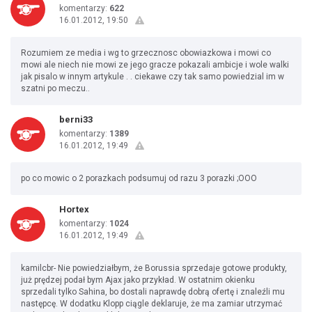
komentarzy:
622
16.01.2012, 19:50
Rozumiem ze media i wg to grzecznosc obowiazkowa i mowi co
mowi ale niech nie mowi ze jego gracze pokazali ambicje i wole walki
jak pisalo w innym artykule . . ciekawe czy tak samo powiedzial im w
szatni po meczu..
berni33
komentarzy:
1389
16.01.2012, 19:49
po co mowic o 2 porazkach podsumuj od razu 3 porazki ;OOO
Hortex
komentarzy:
1024
16.01.2012, 19:49
kamilcbr- Nie powiedziałbym, że Borussia sprzedaje gotowe produkty,
już prędzej podał bym Ajax jako przykład. W ostatnim okienku
sprzedali tylko Sahina, bo dostali naprawdę dobrą ofertę i znaleźli mu
następcę. W dodatku Klopp ciągle deklaruje, że ma zamiar utrzymać