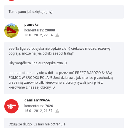
Temu panu już dziękuje(my).
pumeks
komentarzy:
20808
16.01.2012, 22:04
eee Ta liga europejska nie będzie zła :-) ciekawe mecze, rezerwy
pograją, może na jkiś polski zespół trafią?
Oby wogóle ta liga europejska była :D
na razie staczamy się w dół....a przez co? PRZEZ BARDZO SŁABĄ
POMOC W ŚRODKU POLA !!! Jest dziurawa jak sito, bo przechodzą
przez nią zarówno piłki kierowane z obrony rywali jak i piłki z
kierowane z naszej obrony :D
damian199656
komentarzy:
7626
16.01.2012, 21:57
Czuję że długo już nas nie potrenuje