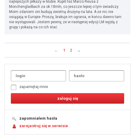
najlepszych piłkazy w klubie. Kupili też Marco Reusa z
Monchengladbach za ok 18mln, co jeszcze lepiej o tym świadczy.
Moim zdaniem oni budują świetną drużynę na lata. A że nic nie
osiągają w Europie- Proszę, brakuje im ogrania, w końcu dawno tam
nie występowali. Jestem pewny, że w następnej edycji LM wyjdą z
grupy i pokażą na co ich stać.
←
1
2
→
Uda
1
2
3
4
5
6
7
zapamiętaj mnie
8
9
10
11
12
13
14
15
16
17
18
19
zapomniałem hasła
20
21
zarejestruj się w serwisie
22
23
24
25