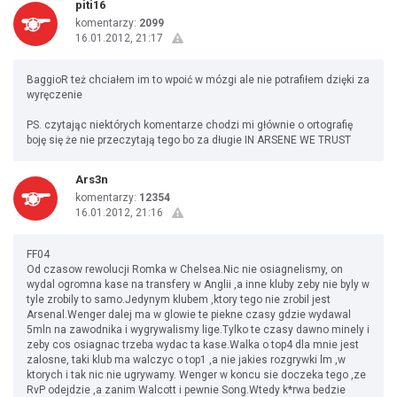
piti16
komentarzy:
2099
16.01.2012, 21:17
BaggioR też chciałem im to wpoić w mózgi ale nie potrafiłem dzięki za
wyręczenie
PS. czytając niektórych komentarze chodzi mi głównie o ortografię
boję się że nie przeczytają tego bo za długie IN ARSENE WE TRUST
Ars3n
komentarzy:
12354
16.01.2012, 21:16
FF04
Od czasow rewolucji Romka w Chelsea.Nic nie osiagnelismy, on
wydal ogromna kase na transfery w Anglii ,a inne kluby zeby nie byly w
tyle zrobily to samo.Jedynym klubem ,ktory tego nie zrobil jest
Arsenal.Wenger dalej ma w glowie te piekne czasy gdzie wydawal
5mln na zawodnika i wygrywalismy lige.Tylko te czasy dawno minely i
zeby cos osiagnac trzeba wydac ta kase.Walka o top4 dla mnie jest
zalosne, taki klub ma walczyc o top1 ,a nie jakies rozgrywki lm ,w
ktorych i tak nic nie ugrywamy. Wenger w koncu sie doczeka tego ,ze
RvP odejdzie ,a zanim Walcott i pewnie Song.Wtedy k*rwa bedzie