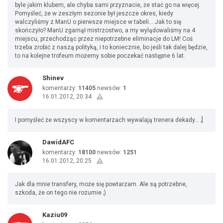
byle jakim klubem, ale chyba sami przyznacie, że stać go na więcej.
Pomyśleć, że w zeszłym sezonie był jeszcze okres, kiedy
walczyliśmy z ManU o pierwsze miejsce w tabeli... Jak to się
skończyło? ManU zgarnął mistrzostwo, a my wylądowaliśmy na 4
miejscu, przechodząc przez niepotrzebne eliminacje do LM! Coś
trzeba zrobić z naszą polityką, i to koniecznie, bo jeśli tak dalej będzie,
to na kolejne trofeum możemy sobie poczekać następne 6 lat.
Shinev
komentarzy:
11405
newsów:
1
16.01.2012, 20:34
I pomyśleć że wszyscy w komentarzach wywalają trenera dekady... ;]
DawidAFC
komentarzy:
18100
newsów:
1251
16.01.2012, 20:25
Jak dla mnie transfery, może się powtarzam. Ale są potrzebne,
szkoda, że on tego nie rozumie ;)
Kaziu09