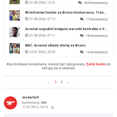
01.08.2026, 13:31
449
komentarzy
85 milionów funtów za Bruno Guimaraesa. Transfer na o
01.08.2026, 07:13
17
komentarzy
Arsenal uzgodnił wstępne warunki kontraktu z Viniciu
01.08.2026, 07:11
18
komentarzy
BBC: Arsenal składa ofertę za Bruno
23.07.2026, 20:29
14
komentarzy
Aby dodawać komentarze, musisz być zalogowany.
Załóż konto
lub
zaloguj się w serwisie.
←
1
2
→
mcdarks9
komentarzy:
640
17.01.2012, 10:15