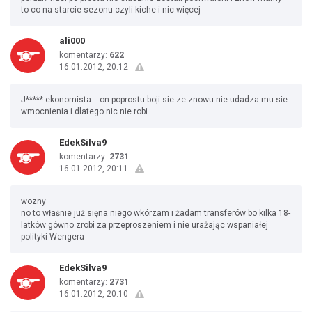
to co na starcie sezonu czyli kiche i nic więcej
ali000
komentarzy:
622
16.01.2012, 20:12
J***** ekonomista. . on poprostu boji sie ze znowu nie udadza mu sie
wmocnienia i dlatego nic nie robi
EdekSilva9
komentarzy:
2731
16.01.2012, 20:11
wozny
no to właśnie już sięna niego wkórzam i żadam transferów bo kilka 18-
latków gówno zrobi za przeproszeniem i nie urażając wspaniałej
polityki Wengera
EdekSilva9
komentarzy:
2731
16.01.2012, 20:10