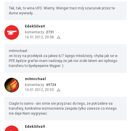
Tak, tak, to wina UFO. Wiemy. Wenger traci mój szacunek przez te
durne wywiady...
EdekSilva9
komentarzy:
2731
16.01.2012, 20:08
mitmichael
on liczy na przebłysk za jakieś 6/7 lajego młodzieży, chyba jak se w
FIFE będzie grał bo mam nadzieję że jak nie zrobi latem ani ejdnego
transferu to byebyepanie Węgier :)
mitmichael
komentarzy:
49724
16.01.2012, 20:03
Ciagle to samo - ani smie sie przyznac do tego, ze potrzebne sa
transfery, konkretne wzmocnienia zespołu tylko zawsze co innego
nie daje Nam wygrywac
EdekSilva9