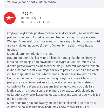
zalowal ,a na to bedzie juz za pozno.
BaggioR
komentarzy:
16
16.01.2012, 21:11
Czytając większość postów można dojść do wniosku, że wszystkiemu
jest winny jeden człowiek a nim jest trener naszej drużyny Arsene
Wenger. Przez niektórych wyzywany, mieszany z błotem, poniżany itd.
ale czy tak jest naprawdę? czy to On jest tym trybem który trzeba
usunąc?
Moim skromnym zdaniem nie jest!
Rozumiem złoś jaka kipi w nas kibicach naszej ukochanej drużyny
która po raz kolejny nas zawiodła i nie wygrała. Nie rozumiem zaś
dlaczego wyżywamy się na trenerze dzięki któremu kochamy tak ten
klub? piłkarzach którzy walczyli (tak wiem powiecie że to za mało) ale
oni też mają słabsze dni i wtedy trzeba ich wspierać tak jak to zrobił
Henry po meczu ta złoś jaką on miał gdy wykłucał się z kibicami to
jest postawa a nie narzekanie i wyzwiska. Wracając do wielkiego
człowieka Pana Wengera czasami jest mi go szkoda bo cała fala
krytki spada na niego a on to przyjmuje odciąża zespół, składa na
sędziego, aby tylko piłkarze nie odczuli, żeby nie zwątpili, bo wtedy już
nic nie pomoże.
Mam małą radę dla nas byśmy nie osądzali tak prędko bo może się
okazać że za kilka miesięcy bedziemy znów mowić IN ARSENE