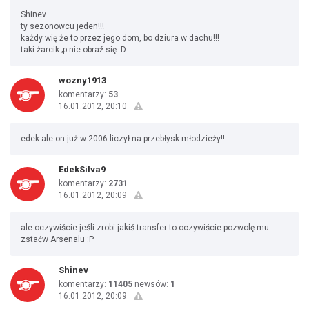
Shinev
ty sezonowcu jeden!!!
każdy wię że to przez jego dom, bo dziura w dachu!!!
taki żarcik ;p nie obraź się :D
wozny1913
komentarzy:
53
16.01.2012, 20:10
edek ale on już w 2006 liczył na przebłysk młodzieży!!
EdekSilva9
komentarzy:
2731
16.01.2012, 20:09
ale oczywiście jeśli zrobi jakiś transfer to oczywiście pozwolę mu
zstaćw Arsenalu :P
Shinev
komentarzy:
11405
newsów:
1
16.01.2012, 20:09