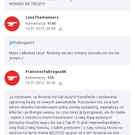
WENGER WE TRUST!!!
LoveTheGunners
komentarzy:
9140
16.01.2012, 20:58
@
FFabregas04
Masz calkowita racje. Niestety ale bez zmiany zarzadu nic sie nie
zmieni ;/
FrancescFabregas04
komentarzy:
938
16.01.2012, 20:40
Ja rozumiem, że Arsenal nie lubi dużych transferów i wydawania
ogromnej kwoty na nowych zawodników. Rozumiem też, że w tym
letnim okienku transferowym ładną sumkę wydaliśmy, największą od
kilku lat i że Wenger uważa, że czas teraz przystopować, ale do diabła
- nawet z zeszłorocznymi transferami i z taką kupą wydanych
pieniędzy musimy wręcz bić się o Top 4!! To jest nieprawdopodobne,
żeby klub z taką historią, z takim prestiżem i z całą rzeszą fanów na
świecie nie był w stanie NICZEGO wygrać od 6 lat!! Arsenal nie jest