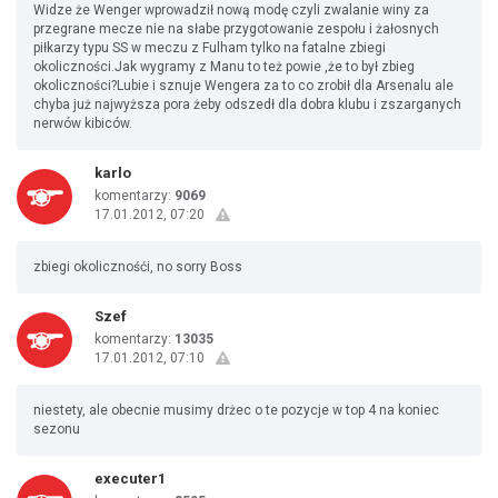
Widze że Wenger wprowadził nową modę czyli zwalanie winy za
przegrane mecze nie na słabe przygotowanie zespołu i żałosnych
piłkarzy typu SS w meczu z Fulham tylko na fatalne zbiegi
okoliczności.Jak wygramy z Manu to też powie ,że to był zbieg
okoliczności?Lubie i sznuje Wengera za to co zrobił dla Arsenalu ale
chyba już najwyższa pora żeby odszedł dla dobra klubu i zszarganych
nerwów kibiców.
karlo
komentarzy:
9069
17.01.2012, 07:20
zbiegi okolicznośći, no sorry Boss
Szef
komentarzy:
13035
17.01.2012, 07:10
niestety, ale obecnie musimy drżec o te pozycje w top 4 na koniec
sezonu
executer1