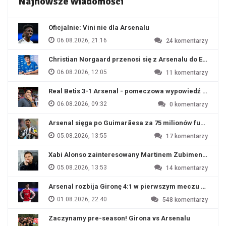
Najnowsze wiadomości
Oficjalnie: Vini nie dla Arsenalu
06.08.2026, 21:16
24
komentarzy
Christian Norgaard przenosi się z Arsenalu do Everton
06.08.2026, 12:05
11
komentarzy
Real Betis 3-1 Arsenal - pomeczowa wypowiedź Artety
06.08.2026, 09:32
0
komentarzy
Arsenal sięga po Guimarãesa za 75 milionów funtów
05.08.2026, 13:55
17
komentarzy
Xabi Alonso zainteresowany Martinem Zubimendim
05.08.2026, 13:53
14
komentarzy
Arsenal rozbija Gironę 4:1 w pierwszym meczu przyg
01.08.2026, 22:40
548
komentarzy
Zaczynamy pre-season! Girona vs Arsenalu