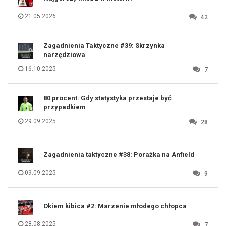
114
115
116
21.05.2026
42
117
118
119
120
121
122
123
Zagadnienia Taktyczne #39: Skrzynka
124
125
narzędziowa
126
127
128
16.10.2025
7
129
130
131
80 procent: Gdy statystyka przestaje być
przypadkiem
29.09.2025
28
Zagadnienia taktyczne #38: Porażka na Anfield
09.09.2025
9
Okiem kibica #2: Marzenie młodego chłopca
28.08.2025
7