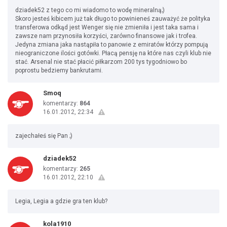
dziadek52 z tego co mi wiadomo to wodę mineralną;)
Skoro jesteś kibicem już tak długo to powinieneś zauważyć że polityka
transferowa odkąd jest Wenger się nie zmieniła i jest taka sama i
zawsze nam przynosiła korzyści, zarówno finansowe jak i trofea.
Jedyna zmiana jaka nastąpiła to panowie z emiratów którzy pompują
nieograniczone ilości gotówki. Płacą pensję na które nas czyli klub nie
stać. Arsenal nie stać płacić piłkarzom 200 tys tygodniowo bo
poprostu bedziemy bankrutami.
Smoq
komentarzy:
864
16.01.2012, 22:34
zajechałeś się Pan ;)
dziadek52
komentarzy:
265
16.01.2012, 22:10
Legia, Legia a gdzie gra ten klub?
kola1910