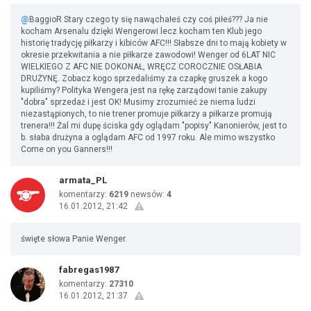
@
BaggioR Stary czego ty się nawąchałeś czy coś piłeś??? Ja nie
kocham Arsenalu dzięki Wengerowi lecz kocham ten Klub jego
historię tradycję piłkarzy i kibiców AFC!!! Słabsze dni to mają kobiety w
okresie przekwitania a nie piłkarze zawodowi! Wenger od 6LAT NIC
WIELKIEGO Z AFC NIE DOKONAŁ, WRĘCZ COROCZNIE OSŁABIA
DRUŻYNĘ. Zobacz kogo sprzedaliśmy za czapkę gruszek a kogo
kupiliśmy? Polityka Wengera jest na rękę zarządowi tanie zakupy
"dobra" sprzedaż i jest OK! Musimy zrozumieć że niema ludzi
niezastąpionych, to nie trener promuje piłkarzy a piłkarze promują
trenera!!! Żal mi dupę ściska gdy oglądam "popisy" Kanonierów, jest to
b. słaba drużyna a oglądam AFC od 1997 roku. Ale mimo wszystko
Come on you Ganners!!!
armata_PL
komentarzy:
6219
newsów:
4
16.01.2012, 21:42
święte słowa Panie Wenger.
fabregas1987
komentarzy:
27310
16.01.2012, 21:37