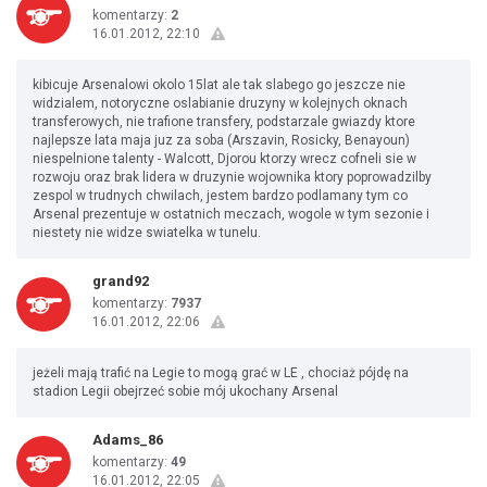
komentarzy:
2
16.01.2012, 22:10
kibicuje Arsenalowi okolo 15lat ale tak slabego go jeszcze nie
widzialem, notoryczne oslabianie druzyny w kolejnych oknach
transferowych, nie trafione transfery, podstarzale gwiazdy ktore
najlepsze lata maja juz za soba (Arszavin, Rosicky, Benayoun)
niespelnione talenty - Walcott, Djorou ktorzy wrecz cofneli sie w
rozwoju oraz brak lidera w druzynie wojownika ktory poprowadzilby
zespol w trudnych chwilach, jestem bardzo podlamany tym co
Arsenal prezentuje w ostatnich meczach, wogole w tym sezonie i
niestety nie widze swiatelka w tunelu.
grand92
komentarzy:
7937
16.01.2012, 22:06
jeżeli mają trafić na Legie to mogą grać w LE , chociaż pójdę na
stadion Legii obejrzeć sobie mój ukochany Arsenal
Adams_86
komentarzy:
49
16.01.2012, 22:05