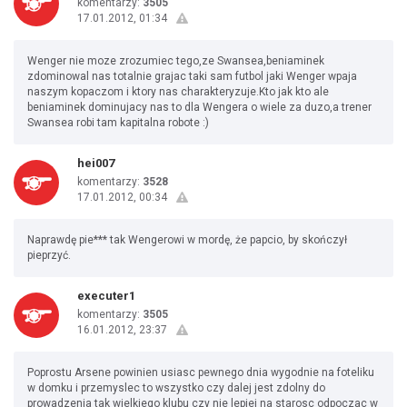
komentarzy:
3505
17.01.2012, 01:34
Wenger nie moze zrozumiec tego,ze Swansea,beniaminek
zdominowal nas totalnie grajac taki sam futbol jaki Wenger wpaja
naszym kopaczom i ktory nas charakteryzuje.Kto jak kto ale
beniaminek dominujacy nas to dla Wengera o wiele za duzo,a trener
Swansea robi tam kapitalna robote :)
hei007
komentarzy:
3528
17.01.2012, 00:34
Naprawdę pie*** tak Wengerowi w mordę, że papcio, by skończył
pieprzyć.
executer1
komentarzy:
3505
16.01.2012, 23:37
Poprostu Arsene powinien usiasc pewnego dnia wygodnie na foteliku
w domku i przemyslec to wszystko czy dalej jest zdolny do
prowadzenia tak wielkiego klubu czy nie lepiej na starosc odpoczac w