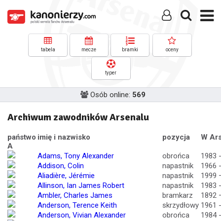
tabela
mecze
bramki
oceny
typer
Osób online:
569
Archiwum zawodników Arsenalu
państwo
imię i nazwisko
pozycja
W Ars
A
Adams, Tony Alexander
obrońca
1983 
Addison, Colin
napastnik
1966 
Aliadière, Jérémie
napastnik
1999 
Allinson, Ian James Robert
napastnik
1983 
Ambler, Charles James
bramkarz
1892 
Anderson, Terence Keith
skrzydłowy
1961 
Anderson, Vivian Alexander
obrońca
1984 