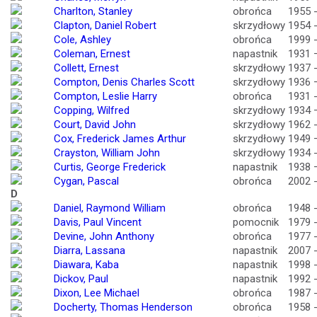
Charlton, Stanley
obrońca
1955 
Clapton, Daniel Robert
skrzydłowy
1954 
Cole, Ashley
obrońca
1999 
Coleman, Ernest
napastnik
1931 
Collett, Ernest
skrzydłowy
1937 
Compton, Denis Charles Scott
skrzydłowy
1936 
Compton, Leslie Harry
obrońca
1931 
Copping, Wilfred
skrzydłowy
1934 
Court, David John
skrzydłowy
1962 
Cox, Frederick James Arthur
skrzydłowy
1949 
Crayston, William John
skrzydłowy
1934 
Curtis, George Frederick
napastnik
1938 
Cygan, Pascal
obrońca
2002 
D
Daniel, Raymond William
obrońca
1948 
Davis, Paul Vincent
pomocnik
1979 
Devine, John Anthony
obrońca
1977 
Diarra, Lassana
napastnik
2007 
Diawara, Kaba
napastnik
1998 
Dickov, Paul
napastnik
1992 
Dixon, Lee Michael
obrońca
1987 
Docherty, Thomas Henderson
obrońca
1958 