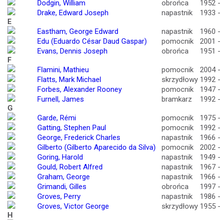
Dodgin, William
obrońca
1952 
Drake, Edward Joseph
napastnik
1933 
E
Eastham, George Edward
napastnik
1960 
Edu (Eduardo César Daud Gaspar)
pomocnik
2001 
Evans, Dennis Joseph
obrońca
1951 
F
Flamini, Mathieu
pomocnik
2004 
Flatts, Mark Michael
skrzydłowy
1992 
Forbes, Alexander Rooney
pomocnik
1947 
Furnell, James
bramkarz
1992 
G
Garde, Rémi
pomocnik
1975 
Gatting, Stephen Paul
pomocnik
1992 
George, Frederick Charles
napastnik
1966 
Gilberto (Gilberto Aparecido da Silva)
pomocnik
2002 
Goring, Harold
napastnik
1949 
Gould, Robert Alfred
napastnik
1967 
Graham, George
napastnik
1966 
Grimandi, Gilles
obrońca
1997 
Groves, Perry
napastnik
1986 
Groves, Victor George
skrzydłowy
1955 
H