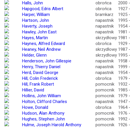
Halls, John
obrońca
2000 
Hapgood, Edris Albert
obrońca
1927 
Harper, William
bramkarz
1925 
Hartson, John
napastnik
1995 
Haverty, Joseph
napastnik
1954 
Hawley, John East
napastnik
1981 
Hayes, Martin
skrzydłowy
1981 
Haynes, Alfred Edward
obrońca
1929 
Heaney, Neil Andrew
skrzydłowy
1987 
Helder, Glenn
skrzydłowy
1995 
Henderson, John Gillespie
napastnik
1958 
Henry, Thierry Daniel
napastnik
1999 
Herd, David George
napastnik
1954 
Hill, Colin Frederick
obrońca
1979 
Hill, Frank Robert
pomocnik
1932 
Hillier, David
pomocnik
1985 
Hollins, John William
pomocnik
1979 
Holton, Clifford Charles
napastnik
1947 
Howe, Donald
obrońca
1964 
Hudson, Alan Anthony
pomocnik
1976 
Hughes, Stephen John
pomocnik
1992 
Hulme, Joseph Harold Anthony
pomocnik
1926 