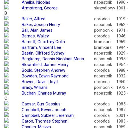
Anelka, Nicolas
napastnik
1996 
Armstrong, George
skrzydłowy
1961 
B
Baker, Alfred
obrońca
1919 
Baker, Joseph Henry
napastnik
1962 
Ball, Alan James
pomocnik
1971 
Barnes, Walley
obrońca
1946 
Barnett, Geoffrey Colin
bramkarz
1969 
Bartram, Vincent Lee
bramkarz
1994 
Bastin, Clifford Sydney
napastnik
1929 
Bergkamp, Dennis Nicolaas Maria
napastnik
1995 
Bloomfield, James Henry
napastnik
1954 
Bould, Stephen Andrew
obrońca
1988 
Bowden, Edwin Raymond
napastnik
1932 
Bowen, David Lloyd
obrońca
1950 
Brady, William
pomocnik
1973 
Buchan, Charles Murray
napastnik
1925 
C
Caesar, Gus Cassius
obrońca
1985 
Campbell, Kevin Joseph
napastnik
1987 
Campbell, Sulzeer Jeremiah
obrońca
2001 
Caton, Thomas Stephen
obrońca
1983 
Charles, Melvyn
napastnik
1959 