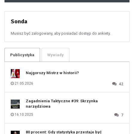
49
50
51
52
53
54
55
Sonda
56
57
58
59
60
Musisz być zalogowany, aby posiadać dostęp do ankiety.
61
100
101
102
103
104
105
106
Publicystyka
Wywiady
107
108
109
110
111
112
Najgorszy Mistrz w historii?
113
114
115
116
21.05.2026
42
117
118
119
120
121
122
123
Zagadnienia Taktyczne #39: Skrzynka
124
125
narzędziowa
126
127
128
16.10.2025
7
129
130
131
80 procent: Gdy statystyka przestaje być