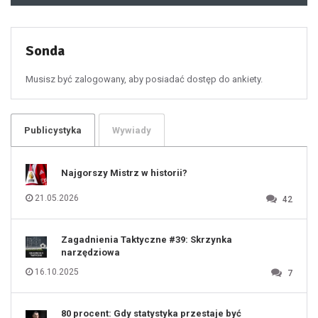
49
50
51
52
53
54
55
Sonda
56
57
58
59
60
Musisz być zalogowany, aby posiadać dostęp do ankiety.
61
100
101
102
103
104
105
106
Publicystyka
Wywiady
107
108
109
110
111
112
Najgorszy Mistrz w historii?
113
114
115
116
21.05.2026
42
117
118
119
120
121
122
123
Zagadnienia Taktyczne #39: Skrzynka
124
125
narzędziowa
126
127
128
16.10.2025
7
129
130
131
80 procent: Gdy statystyka przestaje być