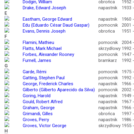
Dodgin, William
obrońca
1952 
Drake, Edward Joseph
napastnik
1933 
E
Eastham, George Edward
napastnik
1960 
Edu (Eduardo César Daud Gaspar)
pomocnik
2001 
Evans, Dennis Joseph
obrońca
1951 
F
Flamini, Mathieu
pomocnik
2004 
Flatts, Mark Michael
skrzydłowy
1992 
Forbes, Alexander Rooney
pomocnik
1947 
Furnell, James
bramkarz
1992 
G
Garde, Rémi
pomocnik
1975 
Gatting, Stephen Paul
pomocnik
1992 
George, Frederick Charles
napastnik
1966 
Gilberto (Gilberto Aparecido da Silva)
pomocnik
2002 
Goring, Harold
napastnik
1949 
Gould, Robert Alfred
napastnik
1967 
Graham, George
napastnik
1966 
Grimandi, Gilles
obrońca
1997 
Groves, Perry
napastnik
1986 
Groves, Victor George
skrzydłowy
1955 
H