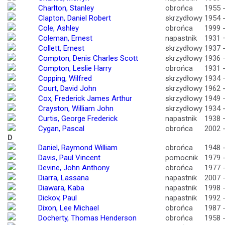
Charlton, Stanley
obrońca
1955 
Clapton, Daniel Robert
skrzydłowy
1954 
Cole, Ashley
obrońca
1999 
Coleman, Ernest
napastnik
1931 
Collett, Ernest
skrzydłowy
1937 
Compton, Denis Charles Scott
skrzydłowy
1936 
Compton, Leslie Harry
obrońca
1931 
Copping, Wilfred
skrzydłowy
1934 
Court, David John
skrzydłowy
1962 
Cox, Frederick James Arthur
skrzydłowy
1949 
Crayston, William John
skrzydłowy
1934 
Curtis, George Frederick
napastnik
1938 
Cygan, Pascal
obrońca
2002 
D
Daniel, Raymond William
obrońca
1948 
Davis, Paul Vincent
pomocnik
1979 
Devine, John Anthony
obrońca
1977 
Diarra, Lassana
napastnik
2007 
Diawara, Kaba
napastnik
1998 
Dickov, Paul
napastnik
1992 
Dixon, Lee Michael
obrońca
1987 
Docherty, Thomas Henderson
obrońca
1958 