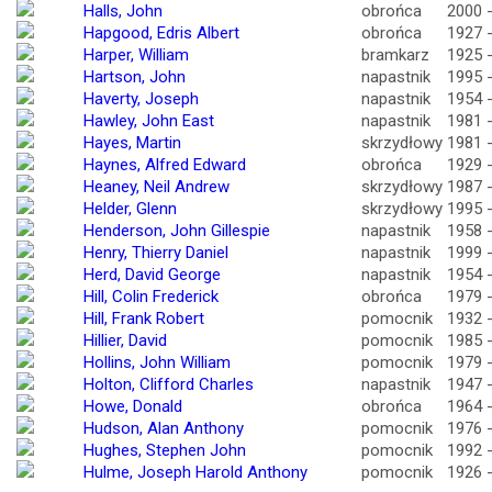
Halls, John
obrońca
2000 
Hapgood, Edris Albert
obrońca
1927 
Harper, William
bramkarz
1925 
Hartson, John
napastnik
1995 
Haverty, Joseph
napastnik
1954 
Hawley, John East
napastnik
1981 
Hayes, Martin
skrzydłowy
1981 
Haynes, Alfred Edward
obrońca
1929 
Heaney, Neil Andrew
skrzydłowy
1987 
Helder, Glenn
skrzydłowy
1995 
Henderson, John Gillespie
napastnik
1958 
Henry, Thierry Daniel
napastnik
1999 
Herd, David George
napastnik
1954 
Hill, Colin Frederick
obrońca
1979 
Hill, Frank Robert
pomocnik
1932 
Hillier, David
pomocnik
1985 
Hollins, John William
pomocnik
1979 
Holton, Clifford Charles
napastnik
1947 
Howe, Donald
obrońca
1964 
Hudson, Alan Anthony
pomocnik
1976 
Hughes, Stephen John
pomocnik
1992 
Hulme, Joseph Harold Anthony
pomocnik
1926 