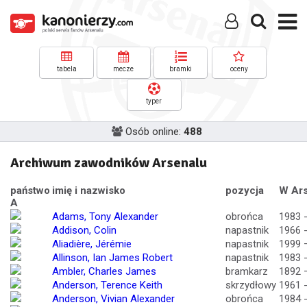
tabela
mecze
bramki
oceny
typer
Osób online:
488
Archiwum zawodników Arsenalu
państwo
imię i nazwisko
pozycja
W Ars
A
Adams, Tony Alexander
obrońca
1983 
Addison, Colin
napastnik
1966 
Aliadière, Jérémie
napastnik
1999 
Allinson, Ian James Robert
napastnik
1983 
Ambler, Charles James
bramkarz
1892 
Anderson, Terence Keith
skrzydłowy
1961 
Anderson, Vivian Alexander
obrońca
1984 