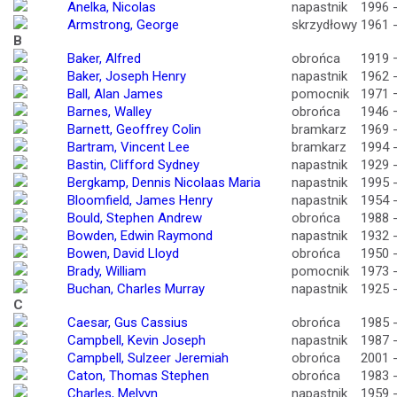
Anelka, Nicolas
napastnik
1996 
Armstrong, George
skrzydłowy
1961 
B
Baker, Alfred
obrońca
1919 
Baker, Joseph Henry
napastnik
1962 
Ball, Alan James
pomocnik
1971 
Barnes, Walley
obrońca
1946 
Barnett, Geoffrey Colin
bramkarz
1969 
Bartram, Vincent Lee
bramkarz
1994 
Bastin, Clifford Sydney
napastnik
1929 
Bergkamp, Dennis Nicolaas Maria
napastnik
1995 
Bloomfield, James Henry
napastnik
1954 
Bould, Stephen Andrew
obrońca
1988 
Bowden, Edwin Raymond
napastnik
1932 
Bowen, David Lloyd
obrońca
1950 
Brady, William
pomocnik
1973 
Buchan, Charles Murray
napastnik
1925 
C
Caesar, Gus Cassius
obrońca
1985 
Campbell, Kevin Joseph
napastnik
1987 
Campbell, Sulzeer Jeremiah
obrońca
2001 
Caton, Thomas Stephen
obrońca
1983 
Charles, Melvyn
napastnik
1959 